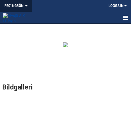
P2016 GRÖN
LOGGA IN
HEM
NYHETER
KALENDER
MATCHER
BILDGALLERI
Bildgalleri
DOKUMENT
KONTAKT