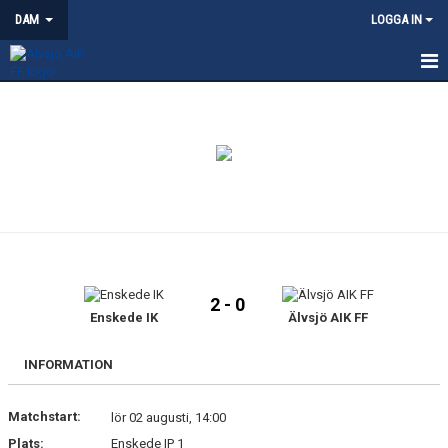
DAM
LOGGA IN
HEM
NYHETER
KALENDER
TRUPPEN
KONTAKT
2 - 0
MATCHER
Enskede IK
Älvsjö AIK FF
INFORMATION
Matchstart:
lör 02 augusti, 14:00
Plats:
Enskede IP 1