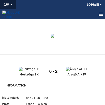
DAM
LOGGA IN
HEM
NYHETER
KALENDER
TRUPPEN
KONTAKT
0 - 2
MATCHER
Hertzöga BK
Älvsjö AIK FF
INFORMATION
Matchstart:
sön 21 juni, 13:00
Plats:
Ilanda IP A-plan