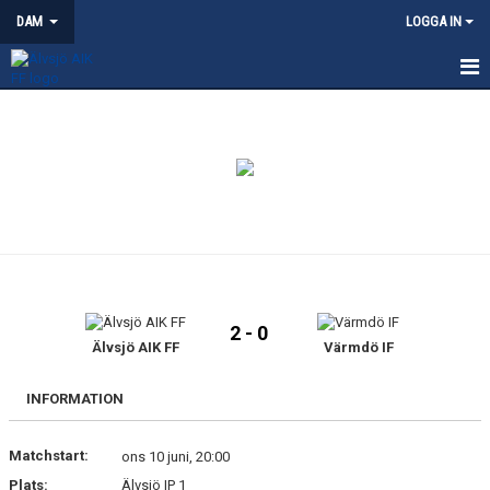
DAM
LOGGA IN
HEM
NYHETER
KALENDER
TRUPPEN
KONTAKT
2 - 0
MATCHER
Älvsjö AIK FF
Värmdö IF
INFORMATION
Matchstart:
ons 10 juni, 20:00
Plats:
Älvsjö IP 1