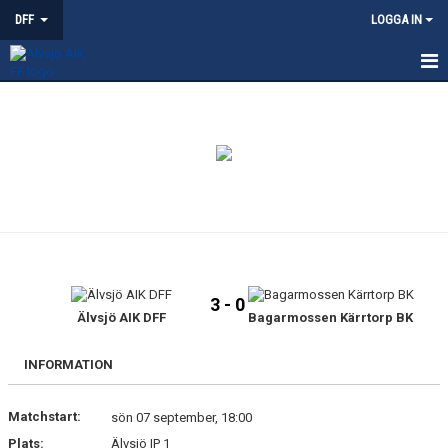
DFF
LOGGA IN
HEM
NYHETER
KALENDER
MATCHER
TRUPPEN
3 - 0
BILDGALLERI
Älvsjö AIK DFF
Bagarmossen Kärrtorp BK
DOKUMENT
INFORMATION
KONTAKT
Matchstart:
sön 07 september, 18:00
Plats:
Älvsjö IP 1