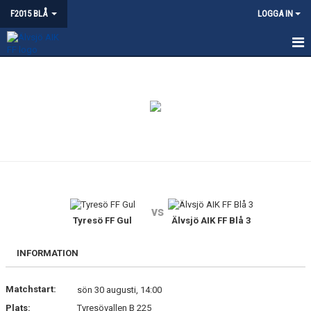
F2015 BLÅ
LOGGA IN
HEM
NYHETER
KALENDER
MATCHER
BILDGALLERI
vs
DOKUMENT
Tyresö FF Gul
Älvsjö AIK FF Blå 3
KONTAKT
INFORMATION
Matchstart:
sön 30 augusti, 14:00
Plats:
Tyresövallen B 225