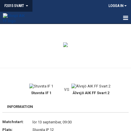
F2015 SVART
LOGGA IN
HEM
NYHETER
KALENDER
BILDGALLERI
KONTAKT
vs
DOKUMENT
Stuvsta IF 1
Älvsjö AIK FF Svart 2
LAGET
INFORMATION
Matchstart:
lör 13 september, 09:00
Plats:
Stuvsta IP 12