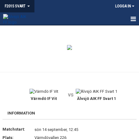
F2015 SVART
LOGGA IN
HEM
NYHETER
KALENDER
BILDGALLERI
KONTAKT
vs
DOKUMENT
Värmdö IF Vit
Älvsjö AIK FF Svart 1
LAGET
INFORMATION
Matchstart:
sön 14 september, 12:45
Plats:
Värmdövallen 226