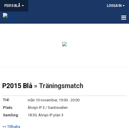
P2015 BLÅ
LOGGA IN
HEM
NYHETER
KALENDER
MATCHER
BILDGALLERI
P2015 Blå
» Träningsmatch
DOKUMENT
Tid:
mån 10 november, 19:00 - 20:00
KONTAKT
Plats:
Älvsjö IP 3 / Santisvallen
Samling:
18:30, Älvsjö IP plan 3
<< Tillbaka