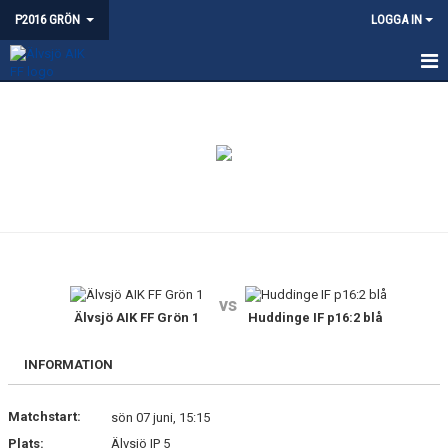
P2016 GRÖN
LOGGA IN
HEM
NYHETER
KALENDER
MATCHER
BILDGALLERI
vs
DOKUMENT
Älvsjö AIK FF Grön 1
Huddinge IF p16:2 blå
KONTAKT
INFORMATION
Matchstart:
sön 07 juni, 15:15
Plats:
Älvsjö IP 5