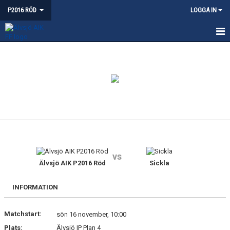
P2016 RÖD
LOGGA IN
HEM
NYHETER
KALENDER
MATCHER
BILDGALLERI
vs
DOKUMENT
Älvsjö AIK P2016 Röd
Sickla
KONTAKT
INFORMATION
Matchstart:
sön 16 november, 10:00
Plats:
Älvsjö IP Plan 4