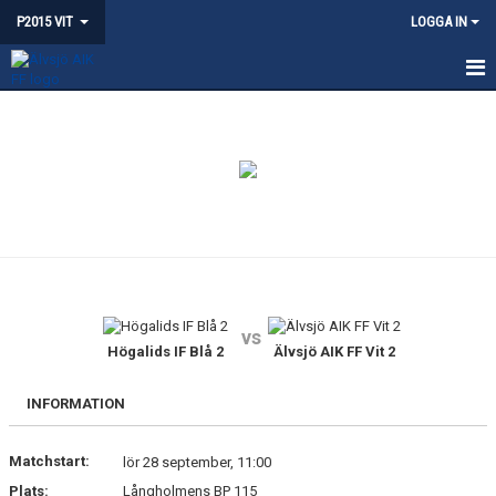
P2015 VIT
LOGGA IN
HEM
NYHETER
KALENDER
MATCHER
BILDGALLERI
vs
DOKUMENT
Högalids IF Blå 2
Älvsjö AIK FF Vit 2
KONTAKT
INFORMATION
Matchstart:
lör 28 september, 11:00
Plats:
Långholmens BP 115