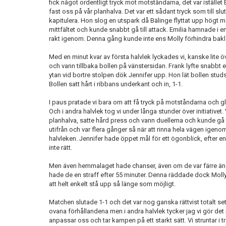
fick något ordentligt tryck mot motståndarna, det var iställe
fast oss på vår planhalva. Det var ett sådant tryck som till slu
kapitulera. Hon slog en utspark då Bälinge flyttat upp högt me
mittfältet och kunde snabbt gå till attack. Emilia hamnade i e
rakt igenom. Denna gång kunde inte ens Molly förhindra bakl
Med en minut kvar av första halvlek lyckades vi, kanske lite ö
och vann tillbaka bollen på vänstersidan. Frank lyfte snabbt e
ytan vid bortre stolpen dök Jennifer upp. Hon lät bollen studs
Bollen satt hårt i ribbans underkant och in, 1-1.
I paus pratade vi bara om att få tryck på motståndarna och gl
Och i andra halvlek tog vi under långa stunder över initiativet.
planhalva, satte hård press och vann duellerna och kunde gå ti
utifrån och var flera gånger så när att rinna hela vägen igenom
halvleken. Jennifer hade öppet mål för ett ögonblick, efter
inte rätt.
Men även hemmalaget hade chanser, även om de var färre än 
hade de en straff efter 55 minuter. Denna räddade dock Mol
att helt enkelt stå upp så länge som möjligt.
Matchen slutade 1-1 och det var nog ganska rättvist totalt sett.
ovana förhållandena men i andra halvlek tycker jag vi gör det ri
anpassar oss och tar kampen på ett starkt sätt. Vi struntar i 