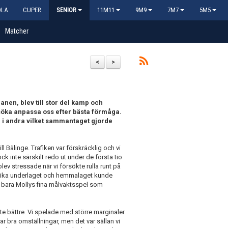
OLA
CUPER
SENIOR
11M11
9M9
7M7
5M5
Matcher
<
>
nen, blev till stor del kamp och
försöka anpassa oss efter bästa förmåga.
ll i andra vilket sammantaget gjorde
ill Bälinge. Trafiken var förskräcklig och vi
k inte särskilt redo ut under de första tio
ev stressade när vi försökte rulla runt på
dslika underlaget och hemmalaget kunde
ar bara Mollys fina målvaktsspel som
lite bättre. Vi spelade med större marginaler
par bra omställningar, men det var sällan vi