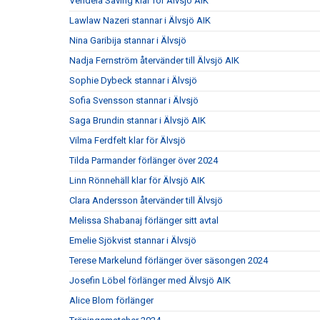
Vendela Saving klar för Älvsjö AIK
Lawlaw Nazeri stannar i Älvsjö AIK
Nina Garibija stannar i Älvsjö
Nadja Fernström återvänder till Älvsjö AIK
Sophie Dybeck stannar i Älvsjö
Sofia Svensson stannar i Älvsjö
Saga Brundin stannar i Älvsjö AIK
Vilma Ferdfelt klar för Älvsjö
Tilda Parmander förlänger över 2024
Linn Rönnehäll klar för Älvsjö AIK
Clara Andersson återvänder till Älvsjö
Melissa Shabanaj förlänger sitt avtal
Emelie Sjökvist stannar i Älvsjö
Terese Markelund förlänger över säsongen 2024
Josefin Löbel förlänger med Älvsjö AIK
Alice Blom förlänger