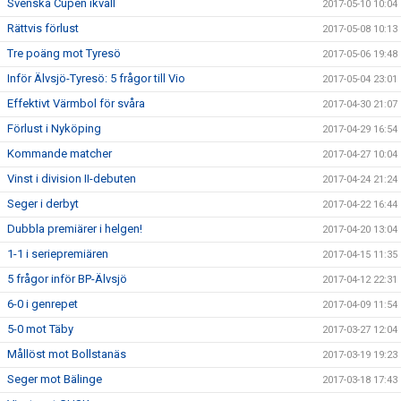
Svenska Cupen ikväll
2017-05-10 10:04
Rättvis förlust
2017-05-08 10:13
Tre poäng mot Tyresö
2017-05-06 19:48
Inför Älvsjö-Tyresö: 5 frågor till Vio
2017-05-04 23:01
Effektivt Värmbol för svåra
2017-04-30 21:07
Förlust i Nyköping
2017-04-29 16:54
Kommande matcher
2017-04-27 10:04
Vinst i division II-debuten
2017-04-24 21:24
Seger i derbyt
2017-04-22 16:44
Dubbla premiärer i helgen!
2017-04-20 13:04
1-1 i seriepremiären
2017-04-15 11:35
5 frågor inför BP-Älvsjö
2017-04-12 22:31
6-0 i genrepet
2017-04-09 11:54
5-0 mot Täby
2017-03-27 12:04
Mållöst mot Bollstanäs
2017-03-19 19:23
Seger mot Bälinge
2017-03-18 17:43