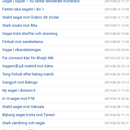
Seger i cupen – nu väntar allsvenskt motstånd
2019-08-22 11:27
Femte raka segern i div 1
2019-08-19 12:04
Stabil seger mot Örebro SK Söder
2019-08-12 11:30
Stark insats mot Älta
2019-08-11 12:05
Seger trots straffar och utvisning
2019-08-06 10:06
Förlust mot serieledarna
2019-08-05 11:09
Seger i våravslutningen
2019-07-03 23:45
Fia Jonsson klar för Älvsjö AIK
2019-07-02 21:20
Segermål på övertid mot Sätra
2019-06-29 22:19
Tung förlust efter hetsig match
2019-06-26 10:59
Oavgjort mot Bälinge
2019-06-20 13:12
Ny seger i division II
2019-06-17 11:05
6–0-seger mot P18
2019-06-15 20:36
Stabil seger mot Vaksala
2019-06-08 17:40
Blytung seger borta mot Tyresö
2019-06-06 11:15
Stark vändning och seger
2019-06-03 09:51