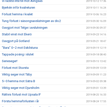
Vi räckte inte till mot Alingsås
2019-10-12 17:36
Bjerkén inför kvalreturen
2019-10-11 16:24
Förlust hemma i kvalet
2019-10-06 16:23
Tung förlust i säsongsavslutningen av div.2
2019-09-30 16:09
Oavgjort mot Telge i avslutningen
2019-09-30 09:37
Stabil vinst mot Ekerö
2019-09-23 14:16
Oavgjort på Gotland
2019-09-21 18:47
”Bara” 0–2 mot Eskilstuna
2019-09-19 12:19
Tappade poäng i slutet
2019-09-18 08:40
Serieseger!
2019-09-15 13:42
Förlust mot Stuvsta
2019-09-09 13:59
Viktig seger mot Täby
2019-09-09 11:23
5–0 hemma mot Sätra B
2019-09-02 09:38
Viktig seger mot Djursholm
2019-09-01 13:39
Rättvis förlust mot Upsala IF
2019-08-25 16:33
Första hemmaförlusten i år
2019-08-24 17:55