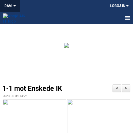
DAM
LOGGA IN
HEM
NYHETER
KALENDER
TRUPPEN
KONTAKT
1-1 mot Enskede IK
<
>
MATCHER
2023-05-08 14:28