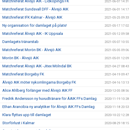
Matchreferat Älvsjö AIK - Lidköpings FK
2021-06-07 14:31
Matchreferat Sundsvall DFF - Älvsjö AIK
2021-06-01 14:17
Matchreferat IFK Kalmar - Älvsjö AIK
2021-05-25 09:33
Ny organisation för damlaget på plats!
2021-05-17 17:02
Matchreferat Älvsjö AIK - IK Uppsala
2021-05-12 09:58
Damlagets tränarstab
2021-05-07 10:55
Matchreferat Morön BK - Älvsjö AIK
2021-05-05 09:06
Morön BK - Älvsjö AIK
2021-05-01 12:09
Matchreferat Älvsjö AIK -Jitex Mölndal BK
2021-04-27 08:43
Matchreferat Borgeby FK
2021-04-19 09:47
Älvsjö AIK möter nykomlingarna Borgeby FK
2021-04-16 13:13
Alice Ahlberg förlänger med Älvsjö AIK FF
2020-12-05 08:56
Fredrik Andersson ny huvudtränare för ÄAIK FFs Damlag
2020-11-19 10:28
Ethan Arancibia ny analytiker för Älvsjö AIK FFs Damlag
2020-11-18 20:53
Klara flyttas upp till damlaget
2020-10-22 12:28
Storförlust i Kalmar
2020-08-29 18:15