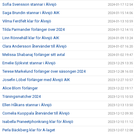
Sofia Svensson stannar i Älvsjö
2024-01-17 12:54
Saga Brundin stannar i Älvsjö AIK
2024-01-15 14:06
Vilma Ferdfelt klar för Älvsjö
2024-01-13 10:59
Tilda Parmander förlänger över 2024
2024-01-12 14:15
Linn Rönnehäll klar för Älvsjö AIK
2024-01-09 13:24
Clara Andersson återvänder till Älvsjö
2024-01-07 16:20
Melissa Shabanaj förlänger sitt avtal
2024-01-02 19:47
Emelie Sjökvist stannar i Älvsjö
2023-12-29 13:35
Terese Markelund förlänger över säsongen 2024
2023-12-28 16:03
Josefin Löbel förlänger med Älvsjö AIK
2023-12-27 10:57
Alice Blom förlänger
2023-12-22 19:17
Träningsmatcher 2024
2023-12-15 10:53
Ellen Håkans stannar i Älvsjö
2023-12-13 13:50
Cornelia Kuoppala återvänder till Älvsjö
2023-12-12 09:30
Isabella Praneetphonkrang klar för Älvsjö
2023-12-10 11:12
Perla Bäckberg klar för A-laget
2023-12-07 12:08