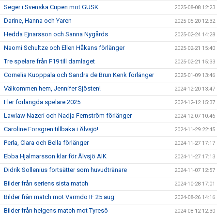
Seger i Svenska Cupen mot GUSK
2025-08-08 12:23
Darine, Hanna och Yaren
2025-05-20 12:32
Hedda Ejnarsson och Sanna Nygårds
2025-02-24 14:28
Naomi Schultze och Ellen Håkans förlänger
2025-02-21 15:40
Tre spelare från F19 till damlaget
2025-02-21 15:33
Cornelia Kuoppala och Sandra de Brun Kenk förlänger
2025-01-09 13:46
Välkommen hem, Jennifer Sjösten!
2024-12-20 13:47
Fler förlängda spelare 2025
2024-12-12 15:37
Lawlaw Nazeri och Nadja Fernström förlänger
2024-12-07 10:46
Caroline Forsgren tillbaka i Älvsjö!
2024-11-29 22:45
Perla, Clara och Bella förlänger
2024-11-27 17:17
Ebba Hjalmarsson klar för Älvsjö AIK
2024-11-27 17:13
Didrik Sollenius fortsätter som huvudtränare
2024-11-07 12:57
Bilder från seriens sista match
2024-10-28 17:01
Bilder från match mot Värmdö IF 25 aug
2024-08-26 14:16
Bilder från helgens match mot Tyresö
2024-08-12 12:30