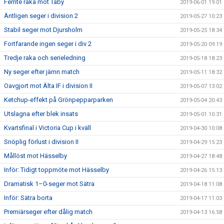
Femte raka mot Täby
2019-06-01 19:01
Äntligen seger i division 2
2019-05-27 10:23
Stabil seger mot Djursholm
2019-05-25 18:34
Fortfarande ingen seger i div 2
2019-05-20 09:19
Tredje raka och serieledning
2019-05-18 18:23
Ny seger efter jämn match
2019-05-11 18:32
Oavgjort mot Älta IF i division II
2019-05-07 13:02
Ketchup-effekt på Grönpepparparken
2019-05-04 20:43
Utslagna efter blek insats
2019-05-01 10:31
Kvartsfinal i Victoria Cup i kväll
2019-04-30 10:08
Snöplig förlust i division II
2019-04-29 15:23
Mållöst mot Hässelby
2019-04-27 18:48
Inför: Tidigt toppmöte mot Hässelby
2019-04-26 15:13
Dramatisk 1–0-seger mot Sätra
2019-04-18 11:08
Inför: Sätra borta
2019-04-17 11:03
Premiärseger efter dålig match
2019-04-13 16:58