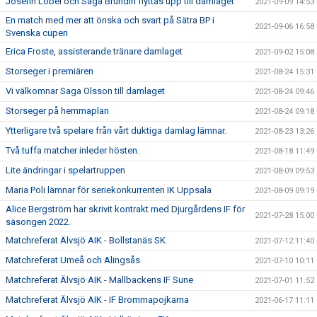
Josefin Löbel och Saga Brundin flyttas upp till damlaget
2021-09-09 14:53
En match med mer att önska och svart på Sätra BP i
2021-09-06 16:58
Svenska cupen
Erica Froste, assisterande tränare damlaget
2021-09-02 15:08
Storseger i premiären
2021-08-24 15:31
Vi välkomnar Saga Olsson till damlaget
2021-08-24 09:46
Storseger på hemmaplan
2021-08-24 09:18
Ytterligare två spelare från vårt duktiga damlag lämnar.
2021-08-23 13:26
Två tuffa matcher inleder hösten.
2021-08-18 11:49
Lite ändringar i spelartruppen
2021-08-09 09:53
Maria Poli lämnar för seriekonkurrenten IK Uppsala
2021-08-09 09:19
Alice Bergström har skrivit kontrakt med Djurgårdens IF för
2021-07-28 15:00
säsongen 2022.
Matchreferat Älvsjö AIK - Bollstanäs SK
2021-07-12 11:40
Matchreferat Umeå och Alingsås
2021-07-10 10:11
Matchreferat Älvsjö AIK - Mallbackens IF Sune
2021-07-01 11:52
Matchreferat Älvsjö AIK - IF Brommapojkarna
2021-06-17 11:11