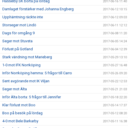
Hässelby SK borta på lördag
2017-06-16 11:40
Damlaget förstärker med Johanna Engberg
2017-06-12 10:15
Upphämtning räckte inte
2017-06-12 09:03
Storseger mot Lindö
2017-06-11 12:12
Dags för omgång 9
2017-06-08 11:20
Seger mot Stuvsta
2017-06-05 14:24
Förlust på Gotland
2017-06-04 12:39
Stark vändning mot Marieberg
2017-05-29 13:10
1-0 mot IFK Norrköping
2017-05-27 16:48
Inför Norrköping hemma: 5 frågor till Carro
2017-05-26 09:20
Sent avgörande mot IK Viljan
2017-05-22 12:53
Seger mot Älta
2017-05-21 21:03
Inför Älta borta: 5 frågor till Jennifer
2017-05-18 22:20
Klar förlust mot Boo
2017-05-14 17:37
Boo på besök på lördag
2017-05-12 08:20
4-0 mot Bele Barkarby
2017-05-11 16:38