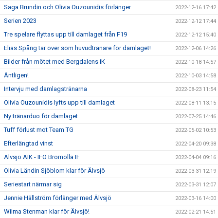
Saga Brundin och Olivia Ouzounidis förlänger
2022-12-16 17:42
Serien 2023
2022-12-12 17:44
Tre spelare flyttas upp till damlaget från F19
2022-12-12 15:40
Elias Spång tar över som huvudtränare för damlaget!
2022-12-06 14:26
Bilder från mötet med Bergdalens IK
2022-10-18 14:57
Äntligen!
2022-10-03 14:58
Intervju med damlagstränarna
2022-08-23 11:54
Olivia Ouzounidis lyfts upp till damlaget
2022-08-11 13:15
Ny tränarduo för damlaget
2022-07-25 14:46
Tuff förlust mot Team TG
2022-05-02 10:53
Efterlängtad vinst
2022-04-20 09:38
Älvsjö AIK - IFÖ Bromölla IF
2022-04-04 09:16
Olivia Ländin Sjöblom klar för Älvsjö
2022-03-31 12:19
Seriestart närmar sig
2022-03-31 12:07
Jennie Hällström förlänger med Älvsjö
2022-03-16 14:00
Wilma Stenman klar för Älvsjö!
2022-02-21 14:51