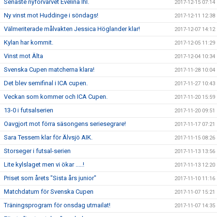
Senaste nyförvärvet Evelina Ihl.
2017-12-15 07:14
Ny vinst mot Huddinge i söndags!
2017-12-11 12:38
Välmeriterade målvakten Jessica Höglander klar!
2017-12-07 14:12
Kylan har kommit.
2017-12-05 11:29
Vinst mot Älta
2017-12-04 10:34
Svenska Cupen matcherna klara!
2017-11-28 10:04
Det blev semifinal i ICA cupen.
2017-11-27 10:43
Veckan som kommer och ICA Cupen.
2017-11-20 15:59
13-0 i futsalserien
2017-11-20 09:51
Oavgjort mot förra säsongens seriesegrare!
2017-11-17 07:21
Sara Tessem klar för Älvsjö AIK.
2017-11-15 08:26
Storseger i futsal-serien
2017-11-13 13:56
Lite kylslaget men vi ökar .....!
2017-11-13 12:20
Priset som årets "Sista års junior"
2017-11-10 11:16
Matchdatum för Svenska Cupen
2017-11-07 15:21
Träningsprogram för onsdag utmailat!
2017-11-07 14:35