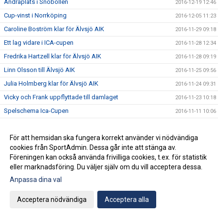
Andraplats i Snöbollen
2016-12-19 12:46
Cup-vinst i Norrköping
2016-12-05 11:23
Caroline Boström klar för Älvsjö AIK
2016-11-29 09:18
Ett lag vidare i ICA-cupen
2016-11-28 12:34
Fredrika Hartzell klar för Älvsjö AIK
2016-11-28 09:19
Linn Olsson till Älvsjö AIK
2016-11-25 09:56
Julia Holmberg klar för Älvsjö AIK
2016-11-24 09:31
Vicky och Frank uppflyttade till damlaget
2016-11-23 10:18
Spelschema Ica-Cupen
2016-11-11 10:06
Linda Lundberg tillbaka i Älvsjö AIK
2016-11-03 23:12
För att hemsidan ska fungera korrekt använder vi nödvändiga
Tre poäng efter hård batalj
2016-10-05 11:18
cookies från SportAdmin. Dessa går inte att stänga av.
Seger mot serievinnarna
2016-10-05 11:17
Föreningen kan också använda frivilliga cookies, t.ex. för statistik
Bedrövligt mot Telge
2016-10-05 11:17
eller marknadsföring. Du väljer själv om du vill acceptera dessa.
6-1 mot Salem
Anpassa dina val
2016-10-05 11:16
Ny storvinst i trean
2016-10-05 11:15
Acceptera nödvändiga
Acceptera alla
Säker seger mot Värmbol
2016-08-16 15:22