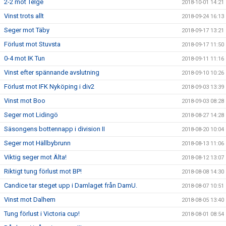
2-2 mot Telge
2018-10-01 14:21
Vinst trots allt
2018-09-24 16:13
Seger mot Täby
2018-09-17 13:21
Förlust mot Stuvsta
2018-09-17 11:50
0-4 mot IK Tun
2018-09-11 11:16
Vinst efter spännande avslutning
2018-09-10 10:26
Förlust mot IFK Nyköping i div2
2018-09-03 13:39
Vinst mot Boo
2018-09-03 08:28
Seger mot Lidingö
2018-08-27 14:28
Säsongens bottennapp i division II
2018-08-20 10:04
Seger mot Hällbybrunn
2018-08-13 11:06
Viktig seger mot Älta!
2018-08-12 13:07
Riktigt tung förlust mot BP!
2018-08-08 14:30
Candice tar steget upp i Damlaget från DamU.
2018-08-07 10:51
Vinst mot Dalhem
2018-08-05 13:40
Tung förlust i Victoria cup!
2018-08-01 08:54