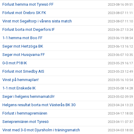
Förlust hemma mot Tyresö FF
2023-08-16 09:51
Förlust mot Örebro SK FK
2023-08-07 11:11
Vinst mot Segeltorp i vårens sista match
2023-08-07 11:10
Förlust borta mot Degerfors IF
2023-06-27 13:24
1-1 hemma mot Boo FF
2023-06-19 08:54
Seger mot Hertzöga BK
2023-06-13 16:12
Seger mot Husqvarna FF
2023-06-07 10:35
0-0 mot P18 IK
2023-05-29 16:17
Förlust mot Smedby AIS
2023-05-23 12:49
Vinst på hemmaplan!
2023-05-16 10:54
1-1 mot Enskede IK
2023-05-08 14:28
Seger i helgens hemmamatch!
2023-05-02 09:59
Helgens resultat borta mot Västerås BK 30
2023-04-24 13:23
Förlust i hemmapremiären
2023-04-17 18:00
Seriepremiären mot Tyresö
2023-04-11 07:37
Vinst med 3-0 mot Djursholm i träningsmatch
2023-04-03 18:00