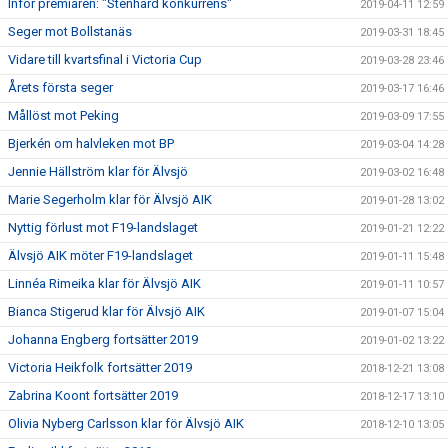
Inför premiären: "Stenhård konkurrens"
2019-04-11 12:59
Seger mot Bollstanäs
2019-03-31 18:45
Vidare till kvartsfinal i Victoria Cup
2019-03-28 23:46
Årets första seger
2019-03-17 16:46
Mållöst mot Peking
2019-03-09 17:55
Bjerkén om halvleken mot BP
2019-03-04 14:28
Jennie Hällström klar för Älvsjö
2019-03-02 16:48
Marie Segerholm klar för Älvsjö AIK
2019-01-28 13:02
Nyttig förlust mot F19-landslaget
2019-01-21 12:22
Älvsjö AIK möter F19-landslaget
2019-01-11 15:48
Linnéa Rimeika klar för Älvsjö AIK
2019-01-11 10:57
Bianca Stigerud klar för Älvsjö AIK
2019-01-07 15:04
Johanna Engberg fortsätter 2019
2019-01-02 13:22
Victoria Heikfolk fortsätter 2019
2018-12-21 13:08
Zabrina Koont fortsätter 2019
2018-12-17 13:10
Olivia Nyberg Carlsson klar för Älvsjö AIK
2018-12-10 13:05