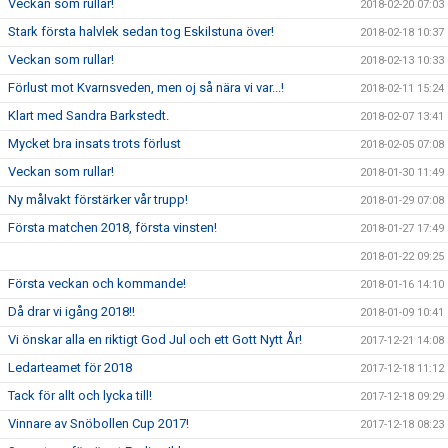
Veckan som rullar!
2018-02-20 07:03
Stark första halvlek sedan tog Eskilstuna över!
2018-02-18 10:37
Veckan som rullar!
2018-02-13 10:33
Förlust mot Kvarnsveden, men oj så nära vi var...!
2018-02-11 15:24
Klart med Sandra Barkstedt.
2018-02-07 13:41
Mycket bra insats trots förlust
2018-02-05 07:08
Veckan som rullar!
2018-01-30 11:49
Ny målvakt förstärker vår trupp!
2018-01-29 07:08
Första matchen 2018, första vinsten!
2018-01-27 17:49
2018-01-22 09:25
Första veckan och kommande!
2018-01-16 14:10
Då drar vi igång 2018!!
2018-01-09 10:41
Vi önskar alla en riktigt God Jul och ett Gott Nytt År!
2017-12-21 14:08
Ledarteamet för 2018
2017-12-18 11:12
Tack för allt och lycka till!
2017-12-18 09:29
Vinnare av Snöbollen Cup 2017!
2017-12-18 08:23