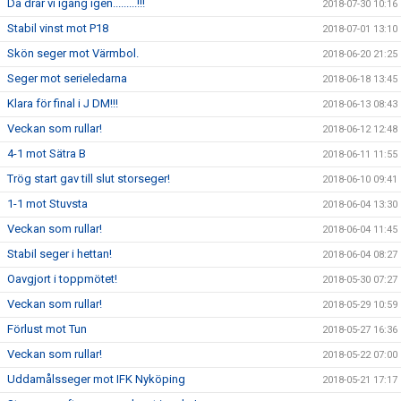
Då drar vi igång igen.........!!!
2018-07-30 10:16
Stabil vinst mot P18
2018-07-01 13:10
Skön seger mot Värmbol.
2018-06-20 21:25
Seger mot serieledarna
2018-06-18 13:45
Klara för final i J DM!!!
2018-06-13 08:43
Veckan som rullar!
2018-06-12 12:48
4-1 mot Sätra B
2018-06-11 11:55
Trög start gav till slut storseger!
2018-06-10 09:41
1-1 mot Stuvsta
2018-06-04 13:30
Veckan som rullar!
2018-06-04 11:45
Stabil seger i hettan!
2018-06-04 08:27
Oavgjort i toppmötet!
2018-05-30 07:27
Veckan som rullar!
2018-05-29 10:59
Förlust mot Tun
2018-05-27 16:36
Veckan som rullar!
2018-05-22 07:00
Uddamålsseger mot IFK Nyköping
2018-05-21 17:17