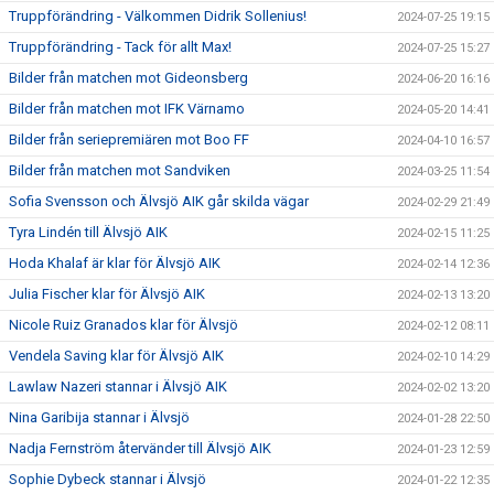
Truppförändring - Välkommen Didrik Sollenius!
2024-07-25 19:15
Truppförändring - Tack för allt Max!
2024-07-25 15:27
Bilder från matchen mot Gideonsberg
2024-06-20 16:16
Bilder från matchen mot IFK Värnamo
2024-05-20 14:41
Bilder från seriepremiären mot Boo FF
2024-04-10 16:57
Bilder från matchen mot Sandviken
2024-03-25 11:54
Sofia Svensson och Älvsjö AIK går skilda vägar
2024-02-29 21:49
Tyra Lindén till Älvsjö AIK
2024-02-15 11:25
Hoda Khalaf är klar för Älvsjö AIK
2024-02-14 12:36
Julia Fischer klar för Älvsjö AIK
2024-02-13 13:20
Nicole Ruiz Granados klar för Älvsjö
2024-02-12 08:11
Vendela Saving klar för Älvsjö AIK
2024-02-10 14:29
Lawlaw Nazeri stannar i Älvsjö AIK
2024-02-02 13:20
Nina Garibija stannar i Älvsjö
2024-01-28 22:50
Nadja Fernström återvänder till Älvsjö AIK
2024-01-23 12:59
Sophie Dybeck stannar i Älvsjö
2024-01-22 12:35