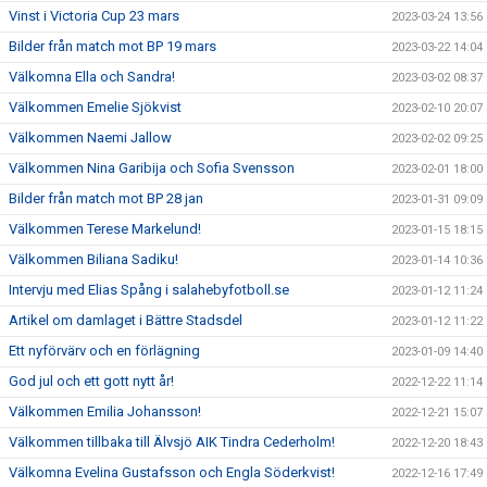
Vinst i Victoria Cup 23 mars
2023-03-24 13:56
Bilder från match mot BP 19 mars
2023-03-22 14:04
Välkomna Ella och Sandra!
2023-03-02 08:37
Välkommen Emelie Sjökvist
2023-02-10 20:07
Välkommen Naemi Jallow
2023-02-02 09:25
Välkommen Nina Garibija och Sofia Svensson
2023-02-01 18:00
Bilder från match mot BP 28 jan
2023-01-31 09:09
Välkommen Terese Markelund!
2023-01-15 18:15
Välkommen Biliana Sadiku!
2023-01-14 10:36
Intervju med Elias Spång i salahebyfotboll.se
2023-01-12 11:24
Artikel om damlaget i Bättre Stadsdel
2023-01-12 11:22
Ett nyförvärv och en förlägning
2023-01-09 14:40
God jul och ett gott nytt år!
2022-12-22 11:14
Välkommen Emilia Johansson!
2022-12-21 15:07
Välkommen tillbaka till Älvsjö AIK Tindra Cederholm!
2022-12-20 18:43
Välkomna Evelina Gustafsson och Engla Söderkvist!
2022-12-16 17:49