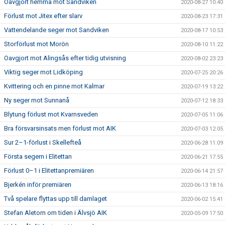
Oavgjort hemma mot Sandviken
2020-08-27 10:40
Förlust mot Jitex efter slarv
2020-08-23 17:31
Vattendelande seger mot Sandviken
2020-08-17 10:53
Storförlust mot Morön
2020-08-10 11:22
Oavgjort mot Alingsås efter tidig utvisning
2020-08-02 23:23
Viktig seger mot Lidköping
2020-07-25 20:26
Kvittering och en pinne mot Kalmar
2020-07-19 13:22
Ny seger mot Sunnanå
2020-07-12 18:33
Blytung förlust mot Kvarnsveden
2020-07-05 11:06
Bra försvarsinsats men förlust mot AIK
2020-07-03 12:05
Sur 2–1-förlust i Skellefteå
2020-06-28 11:09
Första segern i Elitettan
2020-06-21 17:55
Förlust 0–1 i Elitettanpremiären
2020-06-14 21:57
Bjerkén inför premiären
2020-06-13 18:16
Två spelare flyttas upp till damlaget
2020-06-02 15:41
Stefan Aletorn om tiden i Älvsjö AIK
2020-05-09 17:50