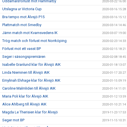
Uddamålsförlust mot Hammarby
2020-03-22 16:00
Utslagna ur Victoria Cup
2020-03-16 15:28
Bra tempo mot Älvsjö P15
2020-03-16 15:12
Plattmatch mot Smedby
2020-03-14 14:46
Jämn match mot Kvarnsvedens IK
2020-03-07 19:00
Trög match och förlust mot Norrköping
2020-02-23 14:33
Förlust mot ett vasst BP
2020-02-15 18:21
Seger i säsongspremiären
2020-02-08 18:45
Isabelle Granlund klar för Älvsjö AIK
2020-01-18 13:07
Linda Nieminen till Älvsjö AIK
2020-01-17 20:27
Emylinah Elvhage klar för Älvsjö AIK
2020-01-15 09:19
Caroline Malmliden till Älvsjö AIK
2020-01-14 11:01
Maria Poli klar för Älvsjö AIK
2020-01-12 13:59
Alice Ahlberg till Älvsjö AIK
2020-01-10 21:14
Magda Le Therisien klar för Älvsjö
2019-11-23 17:53
Seger mot BP
2019-11-15 10:31