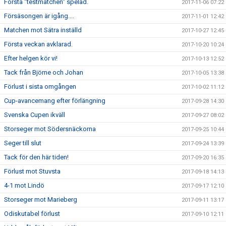
Första "testmatchen" spelad.
2017-11-06 07:22
Försäsongen är igång....
2017-11-01 12:42
Matchen mot Sätra inställd
2017-10-27 12:45
Första veckan avklarad.
2017-10-20 10:24
Efter helgen kör vi!
2017-10-13 12:52
Tack från Björne och Johan
2017-10-05 13:38
Förlust i sista omgången
2017-10-02 11:12
Cup-avancemang efter förlängning
2017-09-28 14:30
Svenska Cupen ikväll
2017-09-27 08:02
Storseger mot Södersnäckorna
2017-09-25 10:44
Seger till slut
2017-09-24 13:39
Tack för den här tiden!
2017-09-20 16:35
Förlust mot Stuvsta
2017-09-18 14:13
4-1 mot Lindö
2017-09-17 12:10
Storseger mot Marieberg
2017-09-11 13:17
Odiskutabel förlust
2017-09-10 12:11