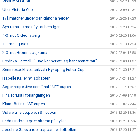
Vinst mot GUSK
2017-03-12 15:33
Ut ur Victoria Cup
2017-03-09 10:34
Två matcher under den gångna helgen
2017-02-26 17:23
Systrarna Harnes flyttar hem igen
2017-02-23 10:24
4-0 mot Gideonsberg
2017-02-20 11:06
1-1 mot Ljusdal
2017-02-13 17:53
2-0 mot Brommapojkarna
2017-02-04 15:58
Fredrika Hartzell - " Jag känner att jag har hamnat rätt"
2017-02-03 11:37
Semi respektive återkval i Nyköping Futsal Cup
2017-01-30 13:21
Isabelle Käller ny lagkapten
2017-01-24 11:27
Seger respektive semifinal i NFF-cupen
2017-01-14 18:57
Finalförlust i förlängningen
2017-01-09 14:18
Klara för final i ST-cupen
2017-01-07 22:44
Vidare till slutspelet i ST-cupen
2016-12-29 18:36
Frida Lindbo lägger skorna på hyllan
2016-12-21 10:36
Josefine Gasslander trappar ner fotbollen
2016-12-20 11:27