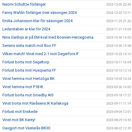
Naomi Schultze förlänger
2023-12-05 22:45
Fanny Wahlin förlänger över säsongen 2024
2023-12-02 13:11
Emilia Johansson klar för säsongen 2024
2023-11-29 21:26
Ledarstaben är klar för 2024
2023-11-27 10:04
Nina Garibija är på EM-kval med Bosnien-Hercegovina.
2023-10-30 16:00
Seriens sista match mot Boo FF
2023-10-30 13:58
Vilken match! Vinst med 2-1 mot Degerfors IF
2023-10-23 14:10
Förlust borta mot Segeltorp
2023-10-17 16:09
Förlust borta mot Husqvarna FF
2023-10-10 12:14
Vinst hemma mot Hertzöga BK
2023-10-03 10:24
Vinst hemma mot P18 IK
2023-09-26 16:05
Förlust borta mot Smedby AIS
2023-09-18 17:27
Vinst borta mot Rävåsens IK Karlskoga
2023-09-11 11:19
Förlust mot Enskede
2023-09-04 12:01
Vinst mot BK Kenty!
2023-08-29 10:33
Oavgjort mot Västerås BK30
2023-08-22 12:39