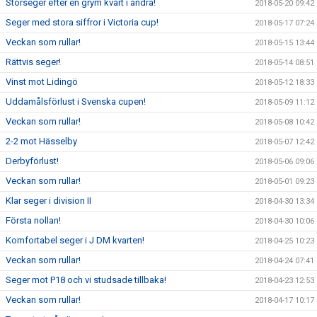
Storseger efter en grym kvart i andra!
2018-05-20 09:42
Seger med stora siffror i Victoria cup!
2018-05-17 07:24
Veckan som rullar!
2018-05-15 13:44
Rättvis seger!
2018-05-14 08:51
Vinst mot Lidingö
2018-05-12 18:33
Uddamålsförlust i Svenska cupen!
2018-05-09 11:12
Veckan som rullar!
2018-05-08 10:42
2-2 mot Hässelby
2018-05-07 12:42
Derbyförlust!
2018-05-06 09:06
Veckan som rullar!
2018-05-01 09:23
Klar seger i division II
2018-04-30 13:34
Första nollan!
2018-04-30 10:06
Komfortabel seger i J DM kvarten!
2018-04-25 10:23
Veckan som rullar!
2018-04-24 07:41
Seger mot P18 och vi studsade tillbaka!
2018-04-23 12:53
Veckan som rullar!
2018-04-17 10:17