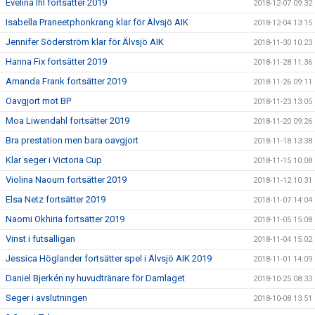
Evelina Ihl fortsätter 2019
2018-12-07 09:32
Isabella Praneetphonkrang klar för Älvsjö AIK
2018-12-04 13:15
Jennifer Söderström klar för Älvsjö AIK
2018-11-30 10:23
Hanna Fix fortsätter 2019
2018-11-28 11:36
Amanda Frank fortsätter 2019
2018-11-26 09:11
Oavgjort mot BP
2018-11-23 13:05
Moa Liwendahl fortsätter 2019
2018-11-20 09:26
Bra prestation men bara oavgjort
2018-11-18 13:38
Klar seger i Victoria Cup
2018-11-15 10:08
Violina Naoum fortsätter 2019
2018-11-12 10:31
Elsa Netz fortsätter 2019
2018-11-07 14:04
Naomi Okhiria fortsätter 2019
2018-11-05 15:08
Vinst i futsalligan
2018-11-04 15:02
Jessica Höglander fortsätter spel i Älvsjö AIK 2019
2018-11-01 14:09
Daniel Bjerkén ny huvudtränare för Damlaget
2018-10-25 08:33
Seger i avslutningen
2018-10-08 13:51