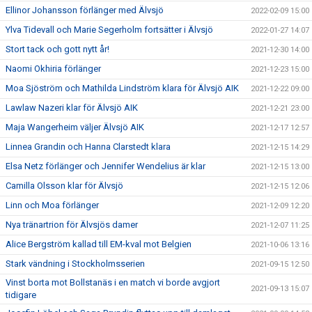
Ellinor Johansson förlänger med Älvsjö
2022-02-09 15:00
Ylva Tidevall och Marie Segerholm fortsätter i Älvsjö
2022-01-27 14:07
Stort tack och gott nytt år!
2021-12-30 14:00
Naomi Okhiria förlänger
2021-12-23 15:00
Moa Sjöström och Mathilda Lindström klara för Älvsjö AIK
2021-12-22 09:00
Lawlaw Nazeri klar för Älvsjö AIK
2021-12-21 23:00
Maja Wangerheim väljer Älvsjö AIK
2021-12-17 12:57
Linnea Grandin och Hanna Clarstedt klara
2021-12-15 14:29
Elsa Netz förlänger och Jennifer Wendelius är klar
2021-12-15 13:00
Camilla Olsson klar för Älvsjö
2021-12-15 12:06
Linn och Moa förlänger
2021-12-09 12:20
Nya tränartrion för Älvsjös damer
2021-12-07 11:25
Alice Bergström kallad till EM-kval mot Belgien
2021-10-06 13:16
Stark vändning i Stockholmsserien
2021-09-15 12:50
Vinst borta mot Bollstanäs i en match vi borde avgjort
2021-09-13 15:07
tidigare