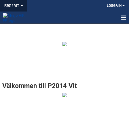
P2014 VIT
LOGGA IN
HEM
NYHETER
KALENDER
MATCHER
BILDGALLERI
Välkommen till P2014 Vit
DOKUMENT
KONTAKT