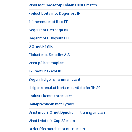
Vinst mot Segeltorp i vårens sista match
Förlust borta mot Degerfors IF
1-1 hemma mot Boo FF
Seger mot Hertzöga BK
Seger mot Husqvarna FF
0-0 mot P18 IK
Förlust mot Smedby AIS
Vinst på hemmaplan!
1-1 mot Enskede IK
Seger i helgens hemmamatch!
Helgens resultat borta mot Västerås BK 30
Förlust i hemmapremiären
Seriepremiären mot Tyresö
Vinst med 3-0 mot Djursholm i träningsmatch
Vinst i Victoria Cup 23 mars
Bilder från match mot BP 19 mars