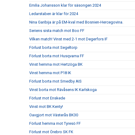
Emilia Johansson klar för säsongen 2024
Ledarstaben är klar för 2024
Nina Garibija är på EM-kval med Bosnien-Hercegovina.
Seriens sista match mot Boo FF
Vilken match! Vinst med 2-1 mot Degerfors IF
Förlust borta mot Segeltorp
Förlust borta mot Husqvarna FF
Vinst hemma mot Hertzöga BK
Vinst hemma mot P18 IK
Förlust borta mot Smedby AIS
Vinst borta mot Rävåsens IK Karlskoga
Förlust mot Enskede
Vinst mot BK Kenty!
Oavgjort mot Västerås BK30
Förlust hemma mot Tyresö FF
Förlust mot Örebro SK FK