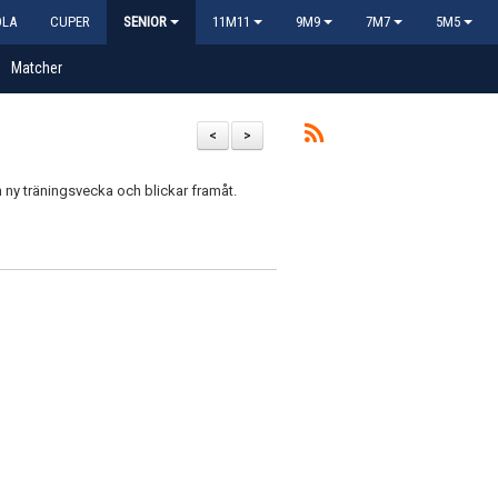
OLA
CUPER
SENIOR
11M11
9M9
7M7
5M5
Matcher
<
>
n ny träningsvecka och blickar framåt.