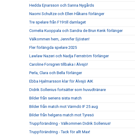
Hedda Ejnarsson och Sanna Nygårds
Naomi Schultze och Ellen Håkans förlänger
Tre spelare från F19 till damlaget
Cornelia Kuoppala och Sandra de Brun Kenk förlänger
Välkommen hem, Jennifer Sjösten!
Fler förlängda spelare 2025
Lawlaw Nazeri och Nadja Fernström förlänger
Caroline Forsgren tillbaka i Älvsjö!
Perla, Clara och Bella förlänger
Ebba Hjalmarsson klar för Älvsjö AIK
Didrik Sollenius fortsätter som huvudtränare
Bilder från seriens sista match
Bilder från match mot Värmdö IF 25 aug
Bilder från helgens match mot Tyresö
Truppförändring - Välkommen Didrik Sollenius!
Truppförändring - Tack för allt Max!