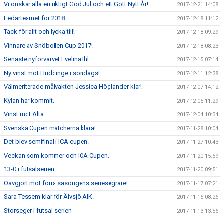
Vi önskar alla en riktigt God Jul och ett Gott Nytt År!
2017-12-21 14:08
Ledarteamet för 2018
2017-12-18 11:12
Tack för allt och lycka till!
2017-12-18 09:29
Vinnare av Snöbollen Cup 2017!
2017-12-18 08:23
Senaste nyförvärvet Evelina Ihl.
2017-12-15 07:14
Ny vinst mot Huddinge i söndags!
2017-12-11 12:38
Välmeriterade målvakten Jessica Höglander klar!
2017-12-07 14:12
Kylan har kommit.
2017-12-05 11:29
Vinst mot Älta
2017-12-04 10:34
Svenska Cupen matcherna klara!
2017-11-28 10:04
Det blev semifinal i ICA cupen.
2017-11-27 10:43
Veckan som kommer och ICA Cupen.
2017-11-20 15:59
13-0 i futsalserien
2017-11-20 09:51
Oavgjort mot förra säsongens seriesegrare!
2017-11-17 07:21
Sara Tessem klar för Älvsjö AIK.
2017-11-15 08:26
Storseger i futsal-serien
2017-11-13 13:56