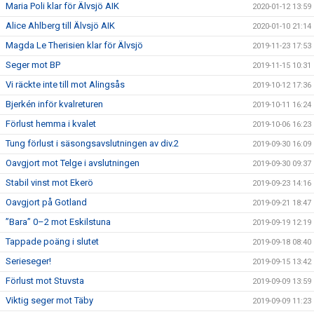
Maria Poli klar för Älvsjö AIK
2020-01-12 13:59
Alice Ahlberg till Älvsjö AIK
2020-01-10 21:14
Magda Le Therisien klar för Älvsjö
2019-11-23 17:53
Seger mot BP
2019-11-15 10:31
Vi räckte inte till mot Alingsås
2019-10-12 17:36
Bjerkén inför kvalreturen
2019-10-11 16:24
Förlust hemma i kvalet
2019-10-06 16:23
Tung förlust i säsongsavslutningen av div.2
2019-09-30 16:09
Oavgjort mot Telge i avslutningen
2019-09-30 09:37
Stabil vinst mot Ekerö
2019-09-23 14:16
Oavgjort på Gotland
2019-09-21 18:47
”Bara” 0–2 mot Eskilstuna
2019-09-19 12:19
Tappade poäng i slutet
2019-09-18 08:40
Serieseger!
2019-09-15 13:42
Förlust mot Stuvsta
2019-09-09 13:59
Viktig seger mot Täby
2019-09-09 11:23