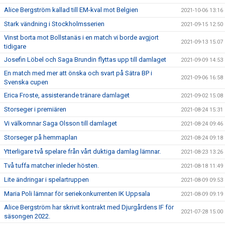
Alice Bergström kallad till EM-kval mot Belgien
2021-10-06 13:16
Stark vändning i Stockholmsserien
2021-09-15 12:50
Vinst borta mot Bollstanäs i en match vi borde avgjort
2021-09-13 15:07
tidigare
Josefin Löbel och Saga Brundin flyttas upp till damlaget
2021-09-09 14:53
En match med mer att önska och svart på Sätra BP i
2021-09-06 16:58
Svenska cupen
Erica Froste, assisterande tränare damlaget
2021-09-02 15:08
Storseger i premiären
2021-08-24 15:31
Vi välkomnar Saga Olsson till damlaget
2021-08-24 09:46
Storseger på hemmaplan
2021-08-24 09:18
Ytterligare två spelare från vårt duktiga damlag lämnar.
2021-08-23 13:26
Två tuffa matcher inleder hösten.
2021-08-18 11:49
Lite ändringar i spelartruppen
2021-08-09 09:53
Maria Poli lämnar för seriekonkurrenten IK Uppsala
2021-08-09 09:19
Alice Bergström har skrivit kontrakt med Djurgårdens IF för
2021-07-28 15:00
säsongen 2022.