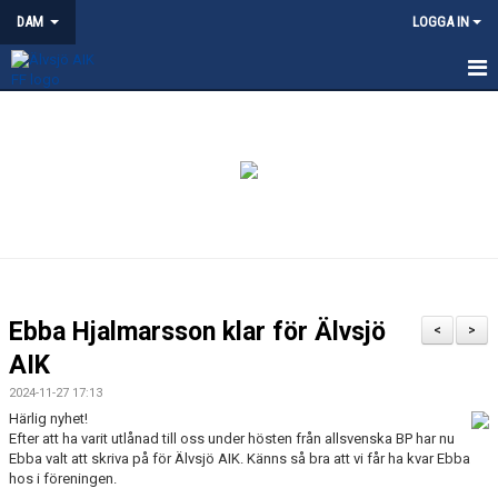
DAM
LOGGA IN
HEM
NYHETER
KALENDER
TRUPPEN
KONTAKT
Ebba Hjalmarsson klar för Älvsjö
<
>
MATCHER
AIK
2024-11-27 17:13
Härlig nyhet!
Efter att ha varit utlånad till oss under hösten från allsvenska BP har nu
Ebba valt att skriva på för Älvsjö AIK. Känns så bra att vi får ha kvar Ebba
hos i föreningen.