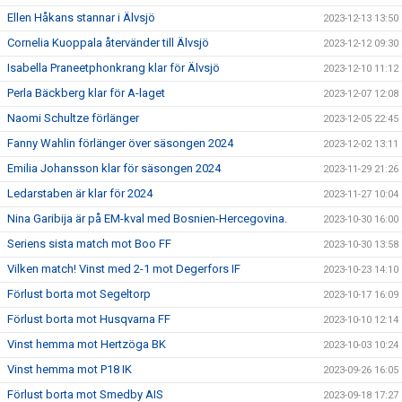
Ellen Håkans stannar i Älvsjö
2023-12-13 13:50
Cornelia Kuoppala återvänder till Älvsjö
2023-12-12 09:30
Isabella Praneetphonkrang klar för Älvsjö
2023-12-10 11:12
Perla Bäckberg klar för A-laget
2023-12-07 12:08
Naomi Schultze förlänger
2023-12-05 22:45
Fanny Wahlin förlänger över säsongen 2024
2023-12-02 13:11
Emilia Johansson klar för säsongen 2024
2023-11-29 21:26
Ledarstaben är klar för 2024
2023-11-27 10:04
Nina Garibija är på EM-kval med Bosnien-Hercegovina.
2023-10-30 16:00
Seriens sista match mot Boo FF
2023-10-30 13:58
Vilken match! Vinst med 2-1 mot Degerfors IF
2023-10-23 14:10
Förlust borta mot Segeltorp
2023-10-17 16:09
Förlust borta mot Husqvarna FF
2023-10-10 12:14
Vinst hemma mot Hertzöga BK
2023-10-03 10:24
Vinst hemma mot P18 IK
2023-09-26 16:05
Förlust borta mot Smedby AIS
2023-09-18 17:27