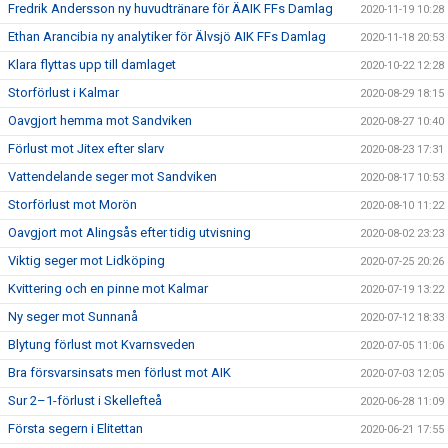
Fredrik Andersson ny huvudtränare för ÄAIK FFs Damlag
2020-11-19 10:28
Ethan Arancibia ny analytiker för Älvsjö AIK FFs Damlag
2020-11-18 20:53
Klara flyttas upp till damlaget
2020-10-22 12:28
Storförlust i Kalmar
2020-08-29 18:15
Oavgjort hemma mot Sandviken
2020-08-27 10:40
Förlust mot Jitex efter slarv
2020-08-23 17:31
Vattendelande seger mot Sandviken
2020-08-17 10:53
Storförlust mot Morön
2020-08-10 11:22
Oavgjort mot Alingsås efter tidig utvisning
2020-08-02 23:23
Viktig seger mot Lidköping
2020-07-25 20:26
Kvittering och en pinne mot Kalmar
2020-07-19 13:22
Ny seger mot Sunnanå
2020-07-12 18:33
Blytung förlust mot Kvarnsveden
2020-07-05 11:06
Bra försvarsinsats men förlust mot AIK
2020-07-03 12:05
Sur 2–1-förlust i Skellefteå
2020-06-28 11:09
Första segern i Elitettan
2020-06-21 17:55