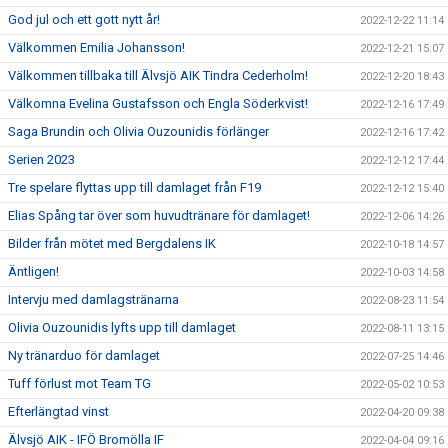
God jul och ett gott nytt år!
2022-12-22 11:14
Välkommen Emilia Johansson!
2022-12-21 15:07
Välkommen tillbaka till Älvsjö AIK Tindra Cederholm!
2022-12-20 18:43
Välkomna Evelina Gustafsson och Engla Söderkvist!
2022-12-16 17:49
Saga Brundin och Olivia Ouzounidis förlänger
2022-12-16 17:42
Serien 2023
2022-12-12 17:44
Tre spelare flyttas upp till damlaget från F19
2022-12-12 15:40
Elias Spång tar över som huvudtränare för damlaget!
2022-12-06 14:26
Bilder från mötet med Bergdalens IK
2022-10-18 14:57
Äntligen!
2022-10-03 14:58
Intervju med damlagstränarna
2022-08-23 11:54
Olivia Ouzounidis lyfts upp till damlaget
2022-08-11 13:15
Ny tränarduo för damlaget
2022-07-25 14:46
Tuff förlust mot Team TG
2022-05-02 10:53
Efterlängtad vinst
2022-04-20 09:38
Älvsjö AIK - IFÖ Bromölla IF
2022-04-04 09:16