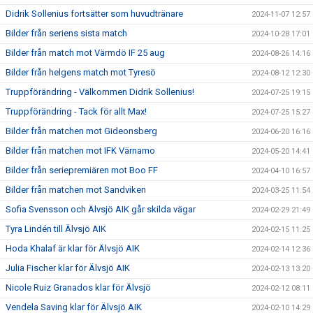
Didrik Sollenius fortsätter som huvudtränare
2024-11-07 12:57
Bilder från seriens sista match
2024-10-28 17:01
Bilder från match mot Värmdö IF 25 aug
2024-08-26 14:16
Bilder från helgens match mot Tyresö
2024-08-12 12:30
Truppförändring - Välkommen Didrik Sollenius!
2024-07-25 19:15
Truppförändring - Tack för allt Max!
2024-07-25 15:27
Bilder från matchen mot Gideonsberg
2024-06-20 16:16
Bilder från matchen mot IFK Värnamo
2024-05-20 14:41
Bilder från seriepremiären mot Boo FF
2024-04-10 16:57
Bilder från matchen mot Sandviken
2024-03-25 11:54
Sofia Svensson och Älvsjö AIK går skilda vägar
2024-02-29 21:49
Tyra Lindén till Älvsjö AIK
2024-02-15 11:25
Hoda Khalaf är klar för Älvsjö AIK
2024-02-14 12:36
Julia Fischer klar för Älvsjö AIK
2024-02-13 13:20
Nicole Ruiz Granados klar för Älvsjö
2024-02-12 08:11
Vendela Saving klar för Älvsjö AIK
2024-02-10 14:29