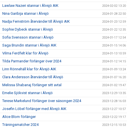
Lawlaw Nazeri stannar i Älvsjö AIK
2024-02-02 13:20
Nina Garibija stannar i Älvsjö
2024-01-28 22:50
Nadja Fernström återvänder till Älvsjö AIK
2024-01-23 12:59
Sophie Dybeck stannar i Älvsjö
2024-01-22 12:35
Sofia Svensson stannar i Älvsjö
2024-01-17 12:54
Saga Brundin stannar i Älvsjö AIK
2024-01-15 14:06
Vilma Ferdfelt klar för Älvsjö
2024-01-13 10:59
Tilda Parmander förlänger över 2024
2024-01-12 14:15
Linn Rönnehäll klar för Älvsjö AIK
2024-01-09 13:24
Clara Andersson återvänder till Älvsjö
2024-01-07 16:20
Melissa Shabanaj förlänger sitt avtal
2024-01-02 19:47
Emelie Sjökvist stannar i Älvsjö
2023-12-29 13:35
Terese Markelund förlänger över säsongen 2024
2023-12-28 16:03
Josefin Löbel förlänger med Älvsjö AIK
2023-12-27 10:57
Alice Blom förlänger
2023-12-22 19:17
Träningsmatcher 2024
2023-12-15 10:53