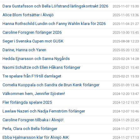
Dara Gustafsson och Bella Löfstrand lärlingskontrakt 2026
2025-11-07 15:30
Alice Blom fortsätter i Älvsjö
2025-11-05 13:36
Hanna Rothschild Lundin och Fanny Wahlin klara för 2026
2025-11-04 21:27
Caroline Forsgren förlänger 2026
2025-10-30 15:45
Seger i Svenska Cupen mot GUSK
2025-08-08 12:23
Darine, Hanna och Yaren
2025-05-20 12:32
Hedda Ejnarsson och Sanna Nygårds
2025-02-24 14:28
Naomi Schultze och Ellen Håkans förlänger
2025-02-21 15:40
Tre spelare från F19 till damlaget
2025-02-21 15:33
Cornelia Kuoppala och Sandra de Brun Kenk förlänger
2025-01-09 13:46
Välkommen hem, Jennifer Sjösten!
2024-12-20 13:47
Fler förlängda spelare 2025
2024-12-12 15:37
Lawlaw Nazeri och Nadja Fernström förlänger
2024-12-07 10:46
Caroline Forsgren tillbaka i Älvsjö!
2024-11-29 22:45
Perla, Clara och Bella förlänger
2024-11-27 17:17
Ebba Hjalmarsson klar för Älvsjö AIK
2024-11-27 17:13