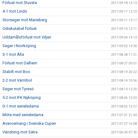
Förlust mot Stuvsta
2017-09-18 14:13
4-1 mot Lindö
2017-09-17 12:10
Storseger mot Marieberg
2017-09-11 13:17
Odiskutabel förlust
2017-09-10 12:11
Uddamålsförlust mot Viljan
2017-09-04 14:13
Seger i Norrköping
2017-09-02 19:30
3-1 mot Älta
2017-08-28 11:51
Förlust mot Dalhem
2017-08-27 09:51
Stabilt mot Boo
2017-08-19 20:22
2-2 mot Värmbol
2017-08-14 10:56
Seger mot Tyresö
2017-08-13 12:20
5-2 mot IFK Nyköping
2017-08-06 12:03
0-1 mot serieledarna
2017-08-02 12:57
Möte med serieledarna
2017-07-31 21:44
Avancemang i Svenska Cupen
2017-07-27 16:08
Vändning mot Sätra
2017-06-30 07:35