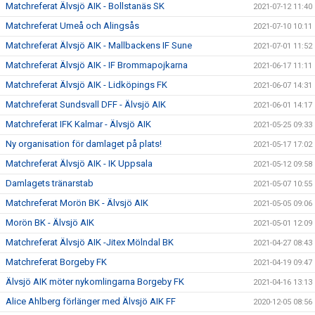
Matchreferat Älvsjö AIK - Bollstanäs SK
2021-07-12 11:40
Matchreferat Umeå och Alingsås
2021-07-10 10:11
Matchreferat Älvsjö AIK - Mallbackens IF Sune
2021-07-01 11:52
Matchreferat Älvsjö AIK - IF Brommapojkarna
2021-06-17 11:11
Matchreferat Älvsjö AIK - Lidköpings FK
2021-06-07 14:31
Matchreferat Sundsvall DFF - Älvsjö AIK
2021-06-01 14:17
Matchreferat IFK Kalmar - Älvsjö AIK
2021-05-25 09:33
Ny organisation för damlaget på plats!
2021-05-17 17:02
Matchreferat Älvsjö AIK - IK Uppsala
2021-05-12 09:58
Damlagets tränarstab
2021-05-07 10:55
Matchreferat Morön BK - Älvsjö AIK
2021-05-05 09:06
Morön BK - Älvsjö AIK
2021-05-01 12:09
Matchreferat Älvsjö AIK -Jitex Mölndal BK
2021-04-27 08:43
Matchreferat Borgeby FK
2021-04-19 09:47
Älvsjö AIK möter nykomlingarna Borgeby FK
2021-04-16 13:13
Alice Ahlberg förlänger med Älvsjö AIK FF
2020-12-05 08:56