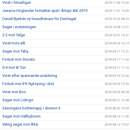
Vinst i futsalligan
2018-11-04 15:02
Jessica Höglander fortsätter spel i Älvsjö AIK 2019
2018-11-01 14:09
Daniel Bjerkén ny huvudtränare för Damlaget
2018-10-25 08:33
Seger i avslutningen
2018-10-08 13:51
2-2 mot Telge
2018-10-01 14:21
Vinst trots allt
2018-09-24 16:13
Seger mot Täby
2018-09-17 13:21
Förlust mot Stuvsta
2018-09-17 11:50
0-4 mot IK Tun
2018-09-11 11:16
Vinst efter spännande avslutning
2018-09-10 10:26
Förlust mot IFK Nyköping i div2
2018-09-03 13:39
Vinst mot Boo
2018-09-03 08:28
Seger mot Lidingö
2018-08-27 14:28
Säsongens bottennapp i division II
2018-08-20 10:04
Seger mot Hällbybrunn
2018-08-13 11:06
Viktig seger mot Älta!
2018-08-12 13:07