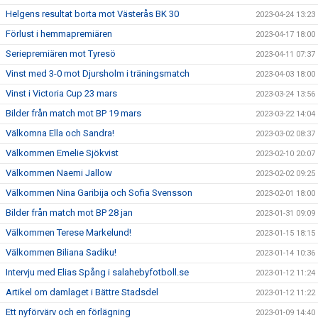
Helgens resultat borta mot Västerås BK 30
2023-04-24 13:23
Förlust i hemmapremiären
2023-04-17 18:00
Seriepremiären mot Tyresö
2023-04-11 07:37
Vinst med 3-0 mot Djursholm i träningsmatch
2023-04-03 18:00
Vinst i Victoria Cup 23 mars
2023-03-24 13:56
Bilder från match mot BP 19 mars
2023-03-22 14:04
Välkomna Ella och Sandra!
2023-03-02 08:37
Välkommen Emelie Sjökvist
2023-02-10 20:07
Välkommen Naemi Jallow
2023-02-02 09:25
Välkommen Nina Garibija och Sofia Svensson
2023-02-01 18:00
Bilder från match mot BP 28 jan
2023-01-31 09:09
Välkommen Terese Markelund!
2023-01-15 18:15
Välkommen Biliana Sadiku!
2023-01-14 10:36
Intervju med Elias Spång i salahebyfotboll.se
2023-01-12 11:24
Artikel om damlaget i Bättre Stadsdel
2023-01-12 11:22
Ett nyförvärv och en förlägning
2023-01-09 14:40