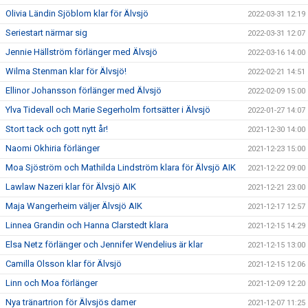
Olivia Ländin Sjöblom klar för Älvsjö
2022-03-31 12:19
Seriestart närmar sig
2022-03-31 12:07
Jennie Hällström förlänger med Älvsjö
2022-03-16 14:00
Wilma Stenman klar för Älvsjö!
2022-02-21 14:51
Ellinor Johansson förlänger med Älvsjö
2022-02-09 15:00
Ylva Tidevall och Marie Segerholm fortsätter i Älvsjö
2022-01-27 14:07
Stort tack och gott nytt år!
2021-12-30 14:00
Naomi Okhiria förlänger
2021-12-23 15:00
Moa Sjöström och Mathilda Lindström klara för Älvsjö AIK
2021-12-22 09:00
Lawlaw Nazeri klar för Älvsjö AIK
2021-12-21 23:00
Maja Wangerheim väljer Älvsjö AIK
2021-12-17 12:57
Linnea Grandin och Hanna Clarstedt klara
2021-12-15 14:29
Elsa Netz förlänger och Jennifer Wendelius är klar
2021-12-15 13:00
Camilla Olsson klar för Älvsjö
2021-12-15 12:06
Linn och Moa förlänger
2021-12-09 12:20
Nya tränartrion för Älvsjös damer
2021-12-07 11:25