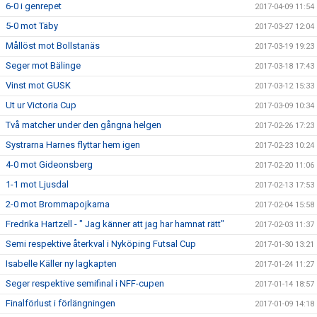
6-0 i genrepet
2017-04-09 11:54
5-0 mot Täby
2017-03-27 12:04
Mållöst mot Bollstanäs
2017-03-19 19:23
Seger mot Bälinge
2017-03-18 17:43
Vinst mot GUSK
2017-03-12 15:33
Ut ur Victoria Cup
2017-03-09 10:34
Två matcher under den gångna helgen
2017-02-26 17:23
Systrarna Harnes flyttar hem igen
2017-02-23 10:24
4-0 mot Gideonsberg
2017-02-20 11:06
1-1 mot Ljusdal
2017-02-13 17:53
2-0 mot Brommapojkarna
2017-02-04 15:58
Fredrika Hartzell - " Jag känner att jag har hamnat rätt"
2017-02-03 11:37
Semi respektive återkval i Nyköping Futsal Cup
2017-01-30 13:21
Isabelle Käller ny lagkapten
2017-01-24 11:27
Seger respektive semifinal i NFF-cupen
2017-01-14 18:57
Finalförlust i förlängningen
2017-01-09 14:18