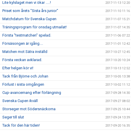
Lite kylslaget men vi ökar .....!
2017-11-13 12:20
Priset som årets "Sista års junior"
2017-11-10 11:16
Matchdatum för Svenska Cupen
2017-11-07 15:21
Träningsprogram för onsdag utmailat!
2017-11-07 14:35
Första "testmatchen" spelad.
2017-11-06 07:22
Försäsongen är igång....
2017-11-01 12:42
Matchen mot Sätra inställd
2017-10-27 12:45
Första veckan avklarad.
2017-10-20 10:24
Efter helgen kör vi!
2017-10-13 12:52
Tack från Björne och Johan
2017-10-05 13:38
Förlust i sista omgången
2017-10-02 11:12
Cup-avancemang efter förlängning
2017-09-28 14:30
Svenska Cupen ikväll
2017-09-27 08:02
Storseger mot Södersnäckorna
2017-09-25 10:44
Seger till slut
2017-09-24 13:39
Tack för den här tiden!
2017-09-20 16:35