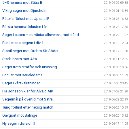
5–0 hemma mot Sätra B
2019-09-02 09:38
Viktig seger mot Djursholm
2019-09-01 13:39
Rättvis förlust mot Upsala IF
2019-08-25 16:33
Första hemmaförlusten i år
2019-08-24 17:55
Seger i cupen – nu väntar allsvenskt motstånd
2019-08-22 11:27
Femte raka segern i div 1
2019-08-19 12:04
Stabil seger mot Örebro SK Söder
2019-08-12 11:30
Stark insats mot Älta
2019-08-11 12:05
Seger trots straffar och utvisning
2019-08-06 10:06
Förlust mot serieledarna
2019-08-05 11:09
Seger i våravslutningen
2019-07-03 23:45
Fia Jonsson klar för Älvsjö AIK
2019-07-02 21:20
Segermål på övertid mot Sätra
2019-06-29 22:19
Tung förlust efter hetsig match
2019-06-26 10:59
Oavgjort mot Bälinge
2019-06-20 13:12
Ny seger i division II
2019-06-17 11:05