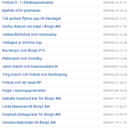
Förlust 0–1 i Elitettanpremiären
2020-06-14 21:57
Bjerkén inför premiären
2020-06-13 18:16
Två spelare flyttas upp till damlaget
2020-06-02 15:41
Stefan Aletorn om tiden i Älvsjö AIK
2020-05-09 17:50
Uddamålsförlust mot Hammarby
2020-03-22 16:00
Utslagna ur Victoria Cup
2020-03-16 15:28
Bra tempo mot Älvsjö P15
2020-03-16 15:12
Plattmatch mot Smedby
2020-03-14 14:46
Jämn match mot Kvarnsvedens IK
2020-03-07 19:00
Trög match och förlust mot Norrköping
2020-02-23 14:33
Förlust mot ett vasst BP
2020-02-15 18:21
Seger i säsongspremiären
2020-02-08 18:45
Isabelle Granlund klar för Älvsjö AIK
2020-01-18 13:07
Linda Nieminen till Älvsjö AIK
2020-01-17 20:27
Emylinah Elvhage klar för Älvsjö AIK
2020-01-15 09:19
Caroline Malmliden till Älvsjö AIK
2020-01-14 11:01