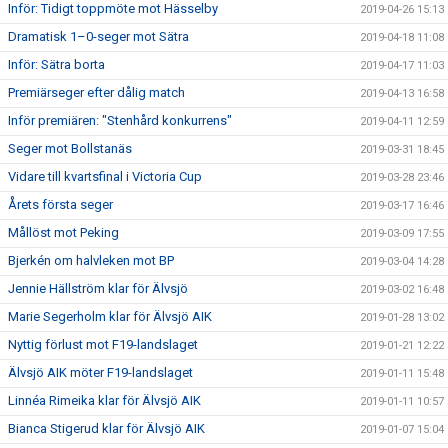
Inför: Tidigt toppmöte mot Hässelby
2019-04-26 15:13
Dramatisk 1–0-seger mot Sätra
2019-04-18 11:08
Inför: Sätra borta
2019-04-17 11:03
Premiärseger efter dålig match
2019-04-13 16:58
Inför premiären: "Stenhård konkurrens"
2019-04-11 12:59
Seger mot Bollstanäs
2019-03-31 18:45
Vidare till kvartsfinal i Victoria Cup
2019-03-28 23:46
Årets första seger
2019-03-17 16:46
Mållöst mot Peking
2019-03-09 17:55
Bjerkén om halvleken mot BP
2019-03-04 14:28
Jennie Hällström klar för Älvsjö
2019-03-02 16:48
Marie Segerholm klar för Älvsjö AIK
2019-01-28 13:02
Nyttig förlust mot F19-landslaget
2019-01-21 12:22
Älvsjö AIK möter F19-landslaget
2019-01-11 15:48
Linnéa Rimeika klar för Älvsjö AIK
2019-01-11 10:57
Bianca Stigerud klar för Älvsjö AIK
2019-01-07 15:04