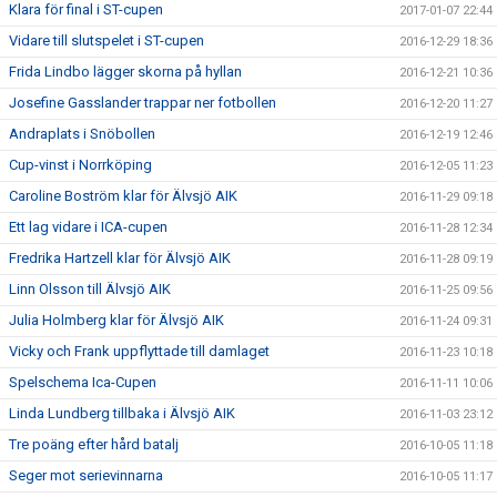
Klara för final i ST-cupen
2017-01-07 22:44
Vidare till slutspelet i ST-cupen
2016-12-29 18:36
Frida Lindbo lägger skorna på hyllan
2016-12-21 10:36
Josefine Gasslander trappar ner fotbollen
2016-12-20 11:27
Andraplats i Snöbollen
2016-12-19 12:46
Cup-vinst i Norrköping
2016-12-05 11:23
Caroline Boström klar för Älvsjö AIK
2016-11-29 09:18
Ett lag vidare i ICA-cupen
2016-11-28 12:34
Fredrika Hartzell klar för Älvsjö AIK
2016-11-28 09:19
Linn Olsson till Älvsjö AIK
2016-11-25 09:56
Julia Holmberg klar för Älvsjö AIK
2016-11-24 09:31
Vicky och Frank uppflyttade till damlaget
2016-11-23 10:18
Spelschema Ica-Cupen
2016-11-11 10:06
Linda Lundberg tillbaka i Älvsjö AIK
2016-11-03 23:12
Tre poäng efter hård batalj
2016-10-05 11:18
Seger mot serievinnarna
2016-10-05 11:17