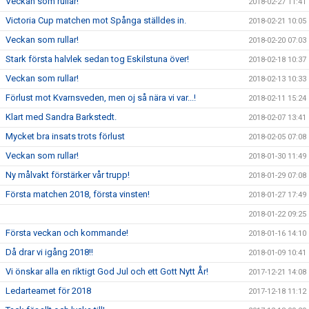
Veckan som rullar!
2018-02-27 11:41
Victoria Cup matchen mot Spånga ställdes in.
2018-02-21 10:05
Veckan som rullar!
2018-02-20 07:03
Stark första halvlek sedan tog Eskilstuna över!
2018-02-18 10:37
Veckan som rullar!
2018-02-13 10:33
Förlust mot Kvarnsveden, men oj så nära vi var...!
2018-02-11 15:24
Klart med Sandra Barkstedt.
2018-02-07 13:41
Mycket bra insats trots förlust
2018-02-05 07:08
Veckan som rullar!
2018-01-30 11:49
Ny målvakt förstärker vår trupp!
2018-01-29 07:08
Första matchen 2018, första vinsten!
2018-01-27 17:49
2018-01-22 09:25
Första veckan och kommande!
2018-01-16 14:10
Då drar vi igång 2018!!
2018-01-09 10:41
Vi önskar alla en riktigt God Jul och ett Gott Nytt År!
2017-12-21 14:08
Ledarteamet för 2018
2017-12-18 11:12