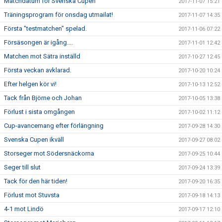
Matchdatum för Svenska Cupen
2017-11-07 15:21
Träningsprogram för onsdag utmailat!
2017-11-07 14:35
Första "testmatchen" spelad.
2017-11-06 07:22
Försäsongen är igång....
2017-11-01 12:42
Matchen mot Sätra inställd
2017-10-27 12:45
Första veckan avklarad.
2017-10-20 10:24
Efter helgen kör vi!
2017-10-13 12:52
Tack från Björne och Johan
2017-10-05 13:38
Förlust i sista omgången
2017-10-02 11:12
Cup-avancemang efter förlängning
2017-09-28 14:30
Svenska Cupen ikväll
2017-09-27 08:02
Storseger mot Södersnäckorna
2017-09-25 10:44
Seger till slut
2017-09-24 13:39
Tack för den här tiden!
2017-09-20 16:35
Förlust mot Stuvsta
2017-09-18 14:13
4-1 mot Lindö
2017-09-17 12:10