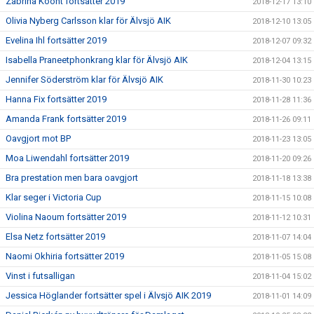
Zabrina Koont fortsätter 2019
2018-12-17 13:10
Olivia Nyberg Carlsson klar för Älvsjö AIK
2018-12-10 13:05
Evelina Ihl fortsätter 2019
2018-12-07 09:32
Isabella Praneetphonkrang klar för Älvsjö AIK
2018-12-04 13:15
Jennifer Söderström klar för Älvsjö AIK
2018-11-30 10:23
Hanna Fix fortsätter 2019
2018-11-28 11:36
Amanda Frank fortsätter 2019
2018-11-26 09:11
Oavgjort mot BP
2018-11-23 13:05
Moa Liwendahl fortsätter 2019
2018-11-20 09:26
Bra prestation men bara oavgjort
2018-11-18 13:38
Klar seger i Victoria Cup
2018-11-15 10:08
Violina Naoum fortsätter 2019
2018-11-12 10:31
Elsa Netz fortsätter 2019
2018-11-07 14:04
Naomi Okhiria fortsätter 2019
2018-11-05 15:08
Vinst i futsalligan
2018-11-04 15:02
Jessica Höglander fortsätter spel i Älvsjö AIK 2019
2018-11-01 14:09