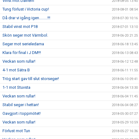
Vinst mot Dalhem
2018-08-05 13:40
Tung förlust i Victoria cup!
2018-08-01 08:54
Då drar vi igång igen.........!!!
2018-07-30 10:16
Stabil vinst mot P18
2018-07-01 13:10
Skön seger mot Värmbol.
2018-06-20 21:25
Seger mot serieledarna
2018-06-18 13:45
Klara för final i J DM!!!
2018-06-13 08:43
Veckan som rullar!
2018-06-12 12:48
4-1 mot Sätra B
2018-06-11 11:55
Trög start gav till slut storseger!
2018-06-10 09:41
1-1 mot Stuvsta
2018-06-04 13:30
Veckan som rullar!
2018-06-04 11:45
Stabil seger i hettan!
2018-06-04 08:27
Oavgjort i toppmötet!
2018-05-30 07:27
Veckan som rullar!
2018-05-29 10:59
Förlust mot Tun
2018-05-27 16:36