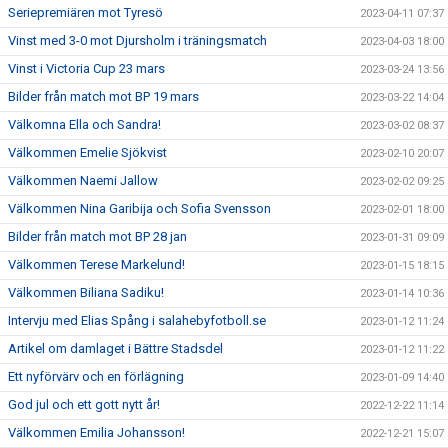
Seriepremiären mot Tyresö
2023-04-11 07:37
Vinst med 3-0 mot Djursholm i träningsmatch
2023-04-03 18:00
Vinst i Victoria Cup 23 mars
2023-03-24 13:56
Bilder från match mot BP 19 mars
2023-03-22 14:04
Välkomna Ella och Sandra!
2023-03-02 08:37
Välkommen Emelie Sjökvist
2023-02-10 20:07
Välkommen Naemi Jallow
2023-02-02 09:25
Välkommen Nina Garibija och Sofia Svensson
2023-02-01 18:00
Bilder från match mot BP 28 jan
2023-01-31 09:09
Välkommen Terese Markelund!
2023-01-15 18:15
Välkommen Biliana Sadiku!
2023-01-14 10:36
Intervju med Elias Spång i salahebyfotboll.se
2023-01-12 11:24
Artikel om damlaget i Bättre Stadsdel
2023-01-12 11:22
Ett nyförvärv och en förlägning
2023-01-09 14:40
God jul och ett gott nytt år!
2022-12-22 11:14
Välkommen Emilia Johansson!
2022-12-21 15:07