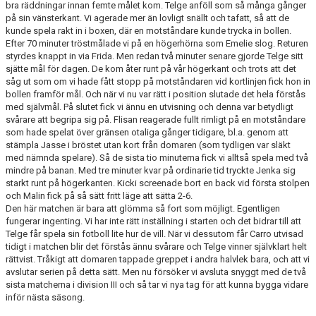
bra räddningar innan femte målet kom. Telge anföll som så många gånger
på sin vänsterkant. Vi agerade mer än lovligt snällt och tafatt, så att de
kunde spela rakt in i boxen, där en motståndare kunde trycka in bollen.
Efter 70 minuter tröstmålade vi på en högerhörna som Emelie slog. Returen
styrdes knappt in via Frida. Men redan två minuter senare gjorde Telge sitt
sjätte mål för dagen. De kom åter runt på vår högerkant och trots att det
såg ut som om vi hade fått stopp på motståndaren vid kortlinjen fick hon in
bollen framför mål. Och när vi nu var rätt i position slutade det hela förstås
med självmål. På slutet fick vi ännu en utvisning och denna var betydligt
svårare att begripa sig på. Flisan reagerade fullt rimligt på en motståndare
som hade spelat över gränsen otaliga gånger tidigare, bl.a. genom att
stämpla Jasse i bröstet utan kort från domaren (som tydligen var släkt
med nämnda spelare). Så de sista tio minuterna fick vi alltså spela med två
mindre på banan. Med tre minuter kvar på ordinarie tid tryckte Jenka sig
starkt runt på högerkanten. Kicki screenade bort en back vid första stolpen
och Malin fick på så sätt fritt läge att sätta 2-6.
Den här matchen är bara att glömma så fort som möjligt. Egentligen
fungerar ingenting. Vi har inte rätt inställning i starten och det bidrar till att
Telge får spela sin fotboll lite hur de vill. När vi dessutom får Carro utvisad
tidigt i matchen blir det förstås ännu svårare och Telge vinner självklart helt
rättvist. Tråkigt att domaren tappade greppet i andra halvlek bara, och att vi
avslutar serien på detta sätt. Men nu försöker vi avsluta snyggt med de två
sista matcherna i division III och så tar vi nya tag för att kunna bygga vidare
inför nästa säsong.