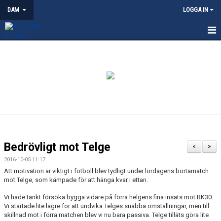
DAM
LOGGA IN
HEM
NYHETER
KALENDER
TRUPPEN
KONTAKT
Bedrövligt mot Telge
<
>
MATCHER
2016-10-05 11:17
Att motivation är viktigt i fotboll blev tydligt under lördagens bortamatch
mot Telge, som kämpade för att hänga kvar i ettan.
Vi hade tänkt försöka bygga vidare på förra helgens fina insats mot BK30.
Vi startade lite lägre för att undvika Telges snabba omställningar, men till
skillnad mot i förra matchen blev vi nu bara passiva. Telge tilläts göra lite