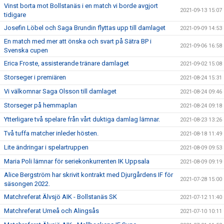
Vinst borta mot Bollstanäs i en match vi borde avgjort
2021-09-13 15:07
tidigare
Josefin Löbel och Saga Brundin flyttas upp till damlaget
2021-09-09 14:53
En match med mer att önska och svart på Sätra BP i
2021-09-06 16:58
Svenska cupen
Erica Froste, assisterande tränare damlaget
2021-09-02 15:08
Storseger i premiären
2021-08-24 15:31
Vi välkomnar Saga Olsson till damlaget
2021-08-24 09:46
Storseger på hemmaplan
2021-08-24 09:18
Ytterligare två spelare från vårt duktiga damlag lämnar.
2021-08-23 13:26
Två tuffa matcher inleder hösten.
2021-08-18 11:49
Lite ändringar i spelartruppen
2021-08-09 09:53
Maria Poli lämnar för seriekonkurrenten IK Uppsala
2021-08-09 09:19
Alice Bergström har skrivit kontrakt med Djurgårdens IF för
2021-07-28 15:00
säsongen 2022.
Matchreferat Älvsjö AIK - Bollstanäs SK
2021-07-12 11:40
Matchreferat Umeå och Alingsås
2021-07-10 10:11