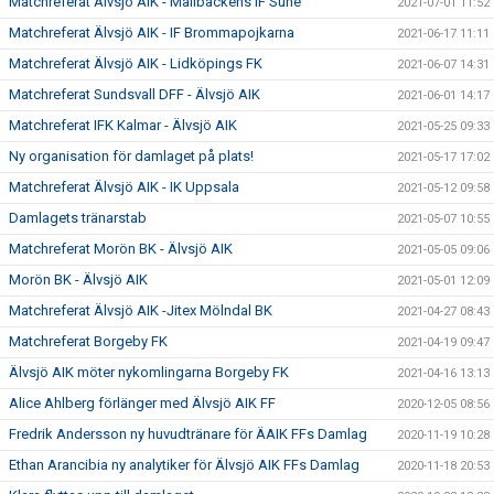
Matchreferat Älvsjö AIK - Mallbackens IF Sune
2021-07-01 11:52
Matchreferat Älvsjö AIK - IF Brommapojkarna
2021-06-17 11:11
Matchreferat Älvsjö AIK - Lidköpings FK
2021-06-07 14:31
Matchreferat Sundsvall DFF - Älvsjö AIK
2021-06-01 14:17
Matchreferat IFK Kalmar - Älvsjö AIK
2021-05-25 09:33
Ny organisation för damlaget på plats!
2021-05-17 17:02
Matchreferat Älvsjö AIK - IK Uppsala
2021-05-12 09:58
Damlagets tränarstab
2021-05-07 10:55
Matchreferat Morön BK - Älvsjö AIK
2021-05-05 09:06
Morön BK - Älvsjö AIK
2021-05-01 12:09
Matchreferat Älvsjö AIK -Jitex Mölndal BK
2021-04-27 08:43
Matchreferat Borgeby FK
2021-04-19 09:47
Älvsjö AIK möter nykomlingarna Borgeby FK
2021-04-16 13:13
Alice Ahlberg förlänger med Älvsjö AIK FF
2020-12-05 08:56
Fredrik Andersson ny huvudtränare för ÄAIK FFs Damlag
2020-11-19 10:28
Ethan Arancibia ny analytiker för Älvsjö AIK FFs Damlag
2020-11-18 20:53