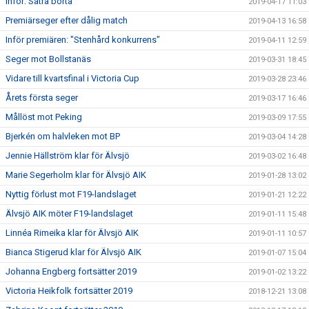
Inför: Sätra borta
2019-04-17 11:03
Premiärseger efter dålig match
2019-04-13 16:58
Inför premiären: "Stenhård konkurrens"
2019-04-11 12:59
Seger mot Bollstanäs
2019-03-31 18:45
Vidare till kvartsfinal i Victoria Cup
2019-03-28 23:46
Årets första seger
2019-03-17 16:46
Mållöst mot Peking
2019-03-09 17:55
Bjerkén om halvleken mot BP
2019-03-04 14:28
Jennie Hällström klar för Älvsjö
2019-03-02 16:48
Marie Segerholm klar för Älvsjö AIK
2019-01-28 13:02
Nyttig förlust mot F19-landslaget
2019-01-21 12:22
Älvsjö AIK möter F19-landslaget
2019-01-11 15:48
Linnéa Rimeika klar för Älvsjö AIK
2019-01-11 10:57
Bianca Stigerud klar för Älvsjö AIK
2019-01-07 15:04
Johanna Engberg fortsätter 2019
2019-01-02 13:22
Victoria Heikfolk fortsätter 2019
2018-12-21 13:08