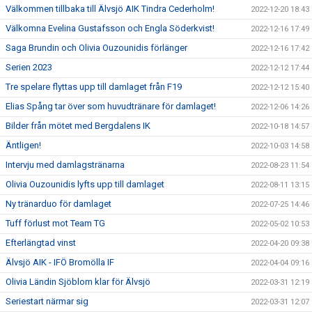
Välkommen tillbaka till Älvsjö AIK Tindra Cederholm!
2022-12-20 18:43
Välkomna Evelina Gustafsson och Engla Söderkvist!
2022-12-16 17:49
Saga Brundin och Olivia Ouzounidis förlänger
2022-12-16 17:42
Serien 2023
2022-12-12 17:44
Tre spelare flyttas upp till damlaget från F19
2022-12-12 15:40
Elias Spång tar över som huvudtränare för damlaget!
2022-12-06 14:26
Bilder från mötet med Bergdalens IK
2022-10-18 14:57
Äntligen!
2022-10-03 14:58
Intervju med damlagstränarna
2022-08-23 11:54
Olivia Ouzounidis lyfts upp till damlaget
2022-08-11 13:15
Ny tränarduo för damlaget
2022-07-25 14:46
Tuff förlust mot Team TG
2022-05-02 10:53
Efterlängtad vinst
2022-04-20 09:38
Älvsjö AIK - IFÖ Bromölla IF
2022-04-04 09:16
Olivia Ländin Sjöblom klar för Älvsjö
2022-03-31 12:19
Seriestart närmar sig
2022-03-31 12:07