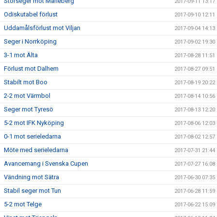
Storseger mot Marieberg
2017-09-11 13:17
Odiskutabel förlust
2017-09-10 12:11
Uddamålsförlust mot Viljan
2017-09-04 14:13
Seger i Norrköping
2017-09-02 19:30
3-1 mot Älta
2017-08-28 11:51
Förlust mot Dalhem
2017-08-27 09:51
Stabilt mot Boo
2017-08-19 20:22
2-2 mot Värmbol
2017-08-14 10:56
Seger mot Tyresö
2017-08-13 12:20
5-2 mot IFK Nyköping
2017-08-06 12:03
0-1 mot serieledarna
2017-08-02 12:57
Möte med serieledarna
2017-07-31 21:44
Avancemang i Svenska Cupen
2017-07-27 16:08
Vändning mot Sätra
2017-06-30 07:35
Stabil seger mot Tun
2017-06-28 11:59
5-2 mot Telge
2017-06-22 15:09