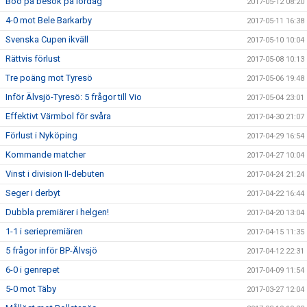
Boo på besök på lördag
2017-05-12 08:20
4-0 mot Bele Barkarby
2017-05-11 16:38
Svenska Cupen ikväll
2017-05-10 10:04
Rättvis förlust
2017-05-08 10:13
Tre poäng mot Tyresö
2017-05-06 19:48
Inför Älvsjö-Tyresö: 5 frågor till Vio
2017-05-04 23:01
Effektivt Värmbol för svåra
2017-04-30 21:07
Förlust i Nyköping
2017-04-29 16:54
Kommande matcher
2017-04-27 10:04
Vinst i division II-debuten
2017-04-24 21:24
Seger i derbyt
2017-04-22 16:44
Dubbla premiärer i helgen!
2017-04-20 13:04
1-1 i seriepremiären
2017-04-15 11:35
5 frågor inför BP-Älvsjö
2017-04-12 22:31
6-0 i genrepet
2017-04-09 11:54
5-0 mot Täby
2017-03-27 12:04