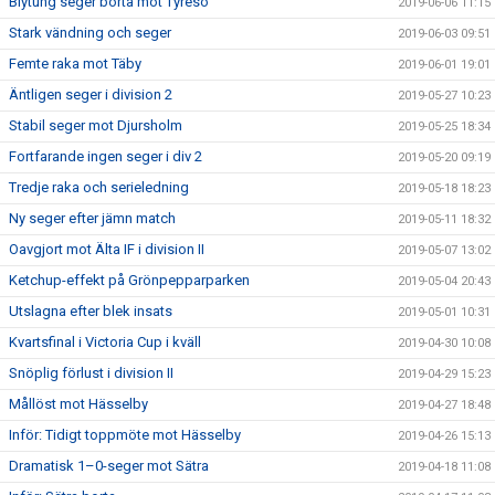
Blytung seger borta mot Tyresö
2019-06-06 11:15
Stark vändning och seger
2019-06-03 09:51
Femte raka mot Täby
2019-06-01 19:01
Äntligen seger i division 2
2019-05-27 10:23
Stabil seger mot Djursholm
2019-05-25 18:34
Fortfarande ingen seger i div 2
2019-05-20 09:19
Tredje raka och serieledning
2019-05-18 18:23
Ny seger efter jämn match
2019-05-11 18:32
Oavgjort mot Älta IF i division II
2019-05-07 13:02
Ketchup-effekt på Grönpepparparken
2019-05-04 20:43
Utslagna efter blek insats
2019-05-01 10:31
Kvartsfinal i Victoria Cup i kväll
2019-04-30 10:08
Snöplig förlust i division II
2019-04-29 15:23
Mållöst mot Hässelby
2019-04-27 18:48
Inför: Tidigt toppmöte mot Hässelby
2019-04-26 15:13
Dramatisk 1–0-seger mot Sätra
2019-04-18 11:08