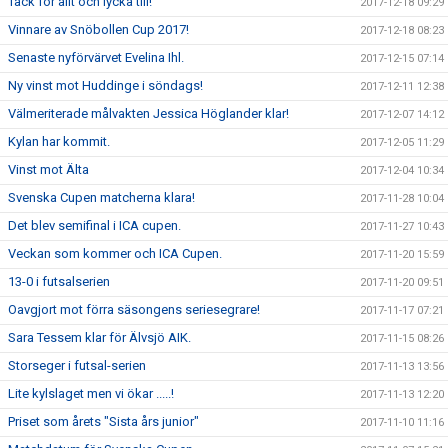
Tack för allt och lycka till!
2017-12-18 09:29
Vinnare av Snöbollen Cup 2017!
2017-12-18 08:23
Senaste nyförvärvet Evelina Ihl.
2017-12-15 07:14
Ny vinst mot Huddinge i söndags!
2017-12-11 12:38
Välmeriterade målvakten Jessica Höglander klar!
2017-12-07 14:12
Kylan har kommit.
2017-12-05 11:29
Vinst mot Älta
2017-12-04 10:34
Svenska Cupen matcherna klara!
2017-11-28 10:04
Det blev semifinal i ICA cupen.
2017-11-27 10:43
Veckan som kommer och ICA Cupen.
2017-11-20 15:59
13-0 i futsalserien
2017-11-20 09:51
Oavgjort mot förra säsongens seriesegrare!
2017-11-17 07:21
Sara Tessem klar för Älvsjö AIK.
2017-11-15 08:26
Storseger i futsal-serien
2017-11-13 13:56
Lite kylslaget men vi ökar .....!
2017-11-13 12:20
Priset som årets "Sista års junior"
2017-11-10 11:16