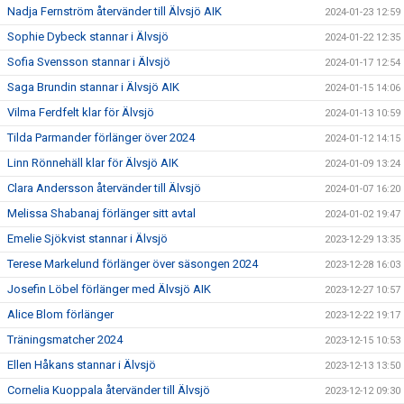
Nadja Fernström återvänder till Älvsjö AIK
2024-01-23 12:59
Sophie Dybeck stannar i Älvsjö
2024-01-22 12:35
Sofia Svensson stannar i Älvsjö
2024-01-17 12:54
Saga Brundin stannar i Älvsjö AIK
2024-01-15 14:06
Vilma Ferdfelt klar för Älvsjö
2024-01-13 10:59
Tilda Parmander förlänger över 2024
2024-01-12 14:15
Linn Rönnehäll klar för Älvsjö AIK
2024-01-09 13:24
Clara Andersson återvänder till Älvsjö
2024-01-07 16:20
Melissa Shabanaj förlänger sitt avtal
2024-01-02 19:47
Emelie Sjökvist stannar i Älvsjö
2023-12-29 13:35
Terese Markelund förlänger över säsongen 2024
2023-12-28 16:03
Josefin Löbel förlänger med Älvsjö AIK
2023-12-27 10:57
Alice Blom förlänger
2023-12-22 19:17
Träningsmatcher 2024
2023-12-15 10:53
Ellen Håkans stannar i Älvsjö
2023-12-13 13:50
Cornelia Kuoppala återvänder till Älvsjö
2023-12-12 09:30