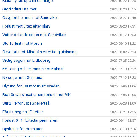
Klara flyttas upp till damlaget
2020-10-22 12:28
Storförlust i Kalmar
2020-08-29 18:15
Oavgjort hemma mot Sandviken
2020-08-27 10:40
Förlust mot Jitex efter slarv
2020-08-23 17:31
Vattendelande seger mot Sandviken
2020-08-17 10:53
Storförlust mot Morön
2020-08-10 11:22
Oavgjort mot Alingsås efter tidig utvisning
2020-08-02 23:23
Viktig seger mot Lidköping
2020-07-25 20:26
Kvittering och en pinne mot Kalmar
2020-07-19 13:22
Ny seger mot Sunnanå
2020-07-12 18:33
Blytung förlust mot Kvarnsveden
2020-07-05 11:06
Bra försvarsinsats men förlust mot AIK
2020-07-03 12:05
Sur 2–1-förlust i Skellefteå
2020-06-28 11:09
Första segern i Elitettan
2020-06-21 17:55
Förlust 0–1 i Elitettanpremiären
2020-06-14 21:57
Bjerkén inför premiären
2020-06-13 18:16