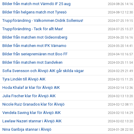
Bilder från match mot Värmdö IF 25 aug
2024-08-26 14:16
Bilder från helgens match mot Tyresö
2024-08-12 12:30
Truppförändring - Välkommen Didrik Sollenius!
2024-07-25 19:15
Truppförändring - Tack för allt Max!
2024-07-25 15:27
Bilder från matchen mot Gideonsberg
2024-06-20 16:16
Bilder från matchen mot IFK Värnamo
2024-05-20 14:41
Bilder från seriepremiären mot Boo FF
2024-04-10 16:57
Bilder från matchen mot Sandviken
2024-03-25 11:54
Sofia Svensson och Älvsjö AIK går skilda vägar
2024-02-29 21:49
Tyra Lindén till Älvsjö AIK
2024-02-15 11:25
Hoda Khalaf är klar för Älvsjö AIK
2024-02-14 12:36
Julia Fischer klar för Älvsjö AIK
2024-02-13 13:20
Nicole Ruiz Granados klar för Älvsjö
2024-02-12 08:11
Vendela Saving klar för Älvsjö AIK
2024-02-10 14:29
Lawlaw Nazeri stannar i Älvsjö AIK
2024-02-02 13:20
Nina Garibija stannar i Älvsjö
2024-01-28 22:50