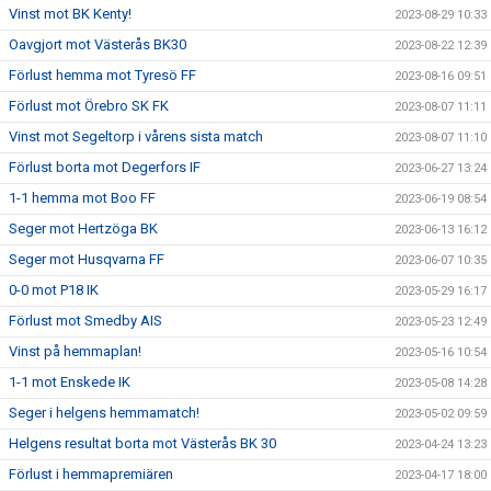
Vinst mot BK Kenty!
2023-08-29 10:33
Oavgjort mot Västerås BK30
2023-08-22 12:39
Förlust hemma mot Tyresö FF
2023-08-16 09:51
Förlust mot Örebro SK FK
2023-08-07 11:11
Vinst mot Segeltorp i vårens sista match
2023-08-07 11:10
Förlust borta mot Degerfors IF
2023-06-27 13:24
1-1 hemma mot Boo FF
2023-06-19 08:54
Seger mot Hertzöga BK
2023-06-13 16:12
Seger mot Husqvarna FF
2023-06-07 10:35
0-0 mot P18 IK
2023-05-29 16:17
Förlust mot Smedby AIS
2023-05-23 12:49
Vinst på hemmaplan!
2023-05-16 10:54
1-1 mot Enskede IK
2023-05-08 14:28
Seger i helgens hemmamatch!
2023-05-02 09:59
Helgens resultat borta mot Västerås BK 30
2023-04-24 13:23
Förlust i hemmapremiären
2023-04-17 18:00