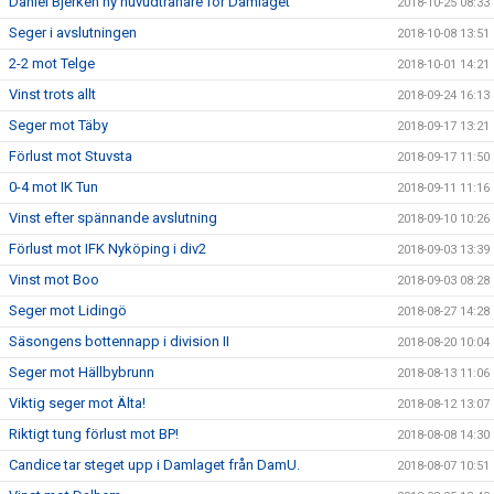
Daniel Bjerkén ny huvudtränare för Damlaget
2018-10-25 08:33
Seger i avslutningen
2018-10-08 13:51
2-2 mot Telge
2018-10-01 14:21
Vinst trots allt
2018-09-24 16:13
Seger mot Täby
2018-09-17 13:21
Förlust mot Stuvsta
2018-09-17 11:50
0-4 mot IK Tun
2018-09-11 11:16
Vinst efter spännande avslutning
2018-09-10 10:26
Förlust mot IFK Nyköping i div2
2018-09-03 13:39
Vinst mot Boo
2018-09-03 08:28
Seger mot Lidingö
2018-08-27 14:28
Säsongens bottennapp i division II
2018-08-20 10:04
Seger mot Hällbybrunn
2018-08-13 11:06
Viktig seger mot Älta!
2018-08-12 13:07
Riktigt tung förlust mot BP!
2018-08-08 14:30
Candice tar steget upp i Damlaget från DamU.
2018-08-07 10:51