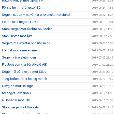
Rättvis förlust mot Upsala IF
2019-08-25 16:33
Första hemmaförlusten i år
2019-08-24 17:55
Seger i cupen – nu väntar allsvenskt motstånd
2019-08-22 11:27
Femte raka segern i div 1
2019-08-19 12:04
Stabil seger mot Örebro SK Söder
2019-08-12 11:30
Stark insats mot Älta
2019-08-11 12:05
Seger trots straffar och utvisning
2019-08-06 10:06
Förlust mot serieledarna
2019-08-05 11:09
Seger i våravslutningen
2019-07-03 23:45
Fia Jonsson klar för Älvsjö AIK
2019-07-02 21:20
Segermål på övertid mot Sätra
2019-06-29 22:19
Tung förlust efter hetsig match
2019-06-26 10:59
Oavgjort mot Bälinge
2019-06-20 13:12
Ny seger i division II
2019-06-17 11:05
6–0-seger mot P18
2019-06-15 20:36
Stabil seger mot Vaksala
2019-06-08 17:40