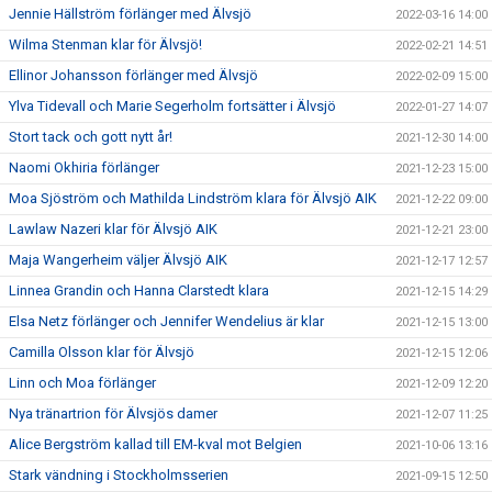
Jennie Hällström förlänger med Älvsjö
2022-03-16 14:00
Wilma Stenman klar för Älvsjö!
2022-02-21 14:51
Ellinor Johansson förlänger med Älvsjö
2022-02-09 15:00
Ylva Tidevall och Marie Segerholm fortsätter i Älvsjö
2022-01-27 14:07
Stort tack och gott nytt år!
2021-12-30 14:00
Naomi Okhiria förlänger
2021-12-23 15:00
Moa Sjöström och Mathilda Lindström klara för Älvsjö AIK
2021-12-22 09:00
Lawlaw Nazeri klar för Älvsjö AIK
2021-12-21 23:00
Maja Wangerheim väljer Älvsjö AIK
2021-12-17 12:57
Linnea Grandin och Hanna Clarstedt klara
2021-12-15 14:29
Elsa Netz förlänger och Jennifer Wendelius är klar
2021-12-15 13:00
Camilla Olsson klar för Älvsjö
2021-12-15 12:06
Linn och Moa förlänger
2021-12-09 12:20
Nya tränartrion för Älvsjös damer
2021-12-07 11:25
Alice Bergström kallad till EM-kval mot Belgien
2021-10-06 13:16
Stark vändning i Stockholmsserien
2021-09-15 12:50