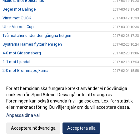
Mållöst mot Bollstanäs
2017-03-19 19:23
Seger mot Bälinge
2017-03-18 17:43
Vinst mot GUSK
2017-03-12 15:33
Ut ur Victoria Cup
2017-03-09 10:34
Två matcher under den gångna helgen
2017-02-26 17:23
Systrarna Harnes flyttar hem igen
2017-02-23 10:24
4-0 mot Gideonsberg
2017-02-20 11:06
1-1 mot Ljusdal
2017-02-13 17:53
2-0 mot Brommapojkarna
2017-02-04 15:58
Fredrika Hartzell - " Jag känner att jag har hamnat rätt"
2017-02-03 11:37
Semi respektive återkval i Nyköping Futsal Cup
För att hemsidan ska fungera korrekt använder vi nödvändiga
2017-01-30 13:21
cookies från SportAdmin. Dessa går inte att stänga av.
Isabelle Käller ny lagkapten
2017-01-24 11:27
Föreningen kan också använda frivilliga cookies, t.ex. för statistik
Seger respektive semifinal i NFF-cupen
2017-01-14 18:57
eller marknadsföring. Du väljer själv om du vill acceptera dessa.
Finalförlust i förlängningen
2017-01-09 14:18
Anpassa dina val
Klara för final i ST-cupen
2017-01-07 22:44
Acceptera nödvändiga
Acceptera alla
Vidare till slutspelet i ST-cupen
2016-12-29 18:36