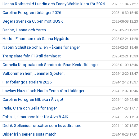
Hanna Rothschild Lundin och Fanny Wahlin klara för 2026
2025-11-04 21:27
Caroline Forsgren förlänger 2026
2025-10-30 15:45
Seger i Svenska Cupen mot GUSK
2025-08-08 12:23
Darine, Hanna och Yaren
2025-05-20 12:32
Hedda Ejnarsson och Sanna Nygårds
2025-02-24 14:28
Naomi Schultze och Ellen Håkans förlänger
2025-02-21 15:40
Tre spelare från F19 till damlaget
2025-02-21 15:33
Cornelia Kuoppala och Sandra de Brun Kenk förlänger
2025-01-09 13:46
Välkommen hem, Jennifer Sjösten!
2024-12-20 13:47
Fler förlängda spelare 2025
2024-12-12 15:37
Lawlaw Nazeri och Nadja Fernström förlänger
2024-12-07 10:46
Caroline Forsgren tillbaka i Älvsjö!
2024-11-29 22:45
Perla, Clara och Bella förlänger
2024-11-27 17:17
Ebba Hjalmarsson klar för Älvsjö AIK
2024-11-27 17:13
Didrik Sollenius fortsätter som huvudtränare
2024-11-07 12:57
Bilder från seriens sista match
2024-10-28 17:01