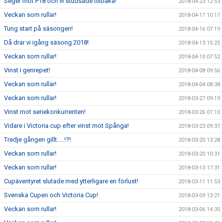
Seger mot P18 och vi studsade tillbaka!
2018-04-23 12:53
Veckan som rullar!
2018-04-17 10:17
Tung start på säsongen!
2018-04-16 07:19
Då drar vi igång säsong 2018!
2018-04-13 15:25
Veckan som rullar!
2018-04-10 07:52
Vinst i genrepet!
2018-04-08 09:56
Veckan som rullar!
2018-04-04 08:38
Veckan som rullar!
2018-03-27 09:19
Vinst mot seriekonkurrenten!
2018-03-26 07:10
Vidare i Victoria cup efter vinst mot Spånga!
2018-03-23 09:37
Tredje gången gillt.....!?!
2018-03-20 13:28
Veckan som rullar!
2018-03-20 10:31
Veckan som rullar!
2018-03-13 17:31
Cupäventyret slutade med ytterligare en förlust!
2018-03-11 11:53
Svenska Cupen och Victoria Cup!
2018-03-09 13:21
Veckan som rullar!
2018-03-06 14:35