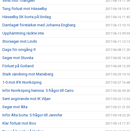
Vinst mot Triangeln
2017-06-19 11:34
Tung förlust mot Hässelby
2017-06-18 10:41
Hässelby SK borta på lördag
2017-06-16 11:40
Damlaget förstärker med Johanna Engberg
2017-06-12 10:15
Upphämtning räckte inte
2017-06-12 09:03
Storseger mot Lindö
2017-06-11 12:12
Dags för omgång 9
2017-06-08 11:20
Seger mot Stuvsta
2017-06-05 14:24
Förlust på Gotland
2017-06-04 12:39
Stark vändning mot Marieberg
2017-05-29 13:10
1-0 mot IFK Norrköping
2017-05-27 16:48
Inför Norrköping hemma: 5 frågor till Carro
2017-05-26 09:20
Sent avgörande mot IK Viljan
2017-05-22 12:53
Seger mot Älta
2017-05-21 21:03
Inför Älta borta: 5 frågor till Jennifer
2017-05-18 22:20
Klar förlust mot Boo
2017-05-14 17:37