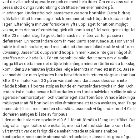
vad de ville och vi agerade en och en mest hela tiden. Om en av oss satte
press stod övriga runtomkring och tittade mer eller mindre på, i
inledningen. Understöd och samarbete var som bortblåst. Detta bidrog
självfallet till att hemmalaget fick kommandot och började skapa en del
lägen. Efter några minuter försökte vi lyfta upp laget för att om möjligt
vakna, men denna eftermiddag gick allt som kan gå fel verkligen riktigt fel.
Efter 23 minuter slog Telge ett fint instick när vi åter var för passiva i
defensiven. En motståndare kom fri med Carro som rusade ut. Hon var på
både boll och spelare, med resultatet att domaren blåste både straff och
utvisning. Jasse fick ouppvärmd hoppa in men kunde inte göra något åt
straffen och vi hade 0-1. För ett ögonblick såg det ut som om vi skulle
tagga till av detta men det dröjde inte många minuter förrän nästa bakslag
kom. I den 28:e minuten lyckades Telge åter hitta in med ett instick. Jasse
var snabbt ute men lyckades bara halvrädda och returen slogs in i tom bur.
Efter 37 minuter kom 0-3 på en vänsterhörna där Jasse dessvärre inte
nådde bollen. På bortre stolpen kunde en motståndare trycka in den. Och
endast två minuter senare fullbordades den första halvlekens elände när vi
agerade marmorstatyer i och utanför eget straffområde. Vi hade åtskilliga
möjligheter att få bort bollen eller åtminstone att täcka avsluten, men Telge
hamnade till slut rena med en chanslös Jasse och vi låg under med 4-0 när
domaren äntligen blåste av för paus.
I den andra halvleken spelade vi 3-5-1 för att försöka få tag i mittfältet. Det
såg väl aningen bättre ut emellanåt, men så fort motståndarna kom förbi
vårt mittfält var det farligt då de enkelt hittade ut på sina snabba
kantspelare, som kunde utmana vår trebackslinje. Jasse fick göra några