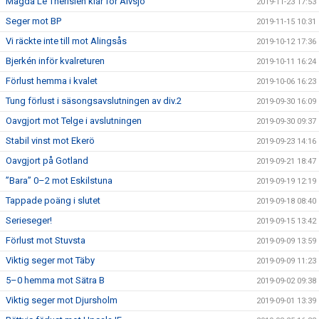
Magda Le Therisien klar för Älvsjö
2019-11-23 17:53
Seger mot BP
2019-11-15 10:31
Vi räckte inte till mot Alingsås
2019-10-12 17:36
Bjerkén inför kvalreturen
2019-10-11 16:24
Förlust hemma i kvalet
2019-10-06 16:23
Tung förlust i säsongsavslutningen av div.2
2019-09-30 16:09
Oavgjort mot Telge i avslutningen
2019-09-30 09:37
Stabil vinst mot Ekerö
2019-09-23 14:16
Oavgjort på Gotland
2019-09-21 18:47
”Bara” 0–2 mot Eskilstuna
2019-09-19 12:19
Tappade poäng i slutet
2019-09-18 08:40
Serieseger!
2019-09-15 13:42
Förlust mot Stuvsta
2019-09-09 13:59
Viktig seger mot Täby
2019-09-09 11:23
5–0 hemma mot Sätra B
2019-09-02 09:38
Viktig seger mot Djursholm
2019-09-01 13:39