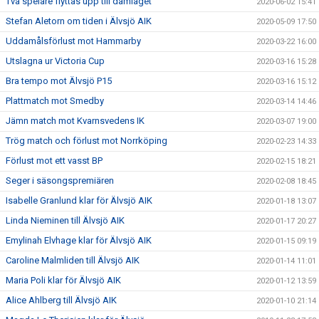
Två spelare flyttas upp till damlaget
2020-06-02 15:41
Stefan Aletorn om tiden i Älvsjö AIK
2020-05-09 17:50
Uddamålsförlust mot Hammarby
2020-03-22 16:00
Utslagna ur Victoria Cup
2020-03-16 15:28
Bra tempo mot Älvsjö P15
2020-03-16 15:12
Plattmatch mot Smedby
2020-03-14 14:46
Jämn match mot Kvarnsvedens IK
2020-03-07 19:00
Trög match och förlust mot Norrköping
2020-02-23 14:33
Förlust mot ett vasst BP
2020-02-15 18:21
Seger i säsongspremiären
2020-02-08 18:45
Isabelle Granlund klar för Älvsjö AIK
2020-01-18 13:07
Linda Nieminen till Älvsjö AIK
2020-01-17 20:27
Emylinah Elvhage klar för Älvsjö AIK
2020-01-15 09:19
Caroline Malmliden till Älvsjö AIK
2020-01-14 11:01
Maria Poli klar för Älvsjö AIK
2020-01-12 13:59
Alice Ahlberg till Älvsjö AIK
2020-01-10 21:14