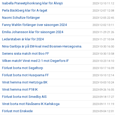
Isabella Praneetphonkrang klar för Älvsjö
2023-12-10 11:12
Perla Bäckberg klar för A-laget
2023-12-07 12:08
Naomi Schultze förlänger
2023-12-05 22:45
Fanny Wahlin förlänger över säsongen 2024
2023-12-02 13:11
Emilia Johansson klar för säsongen 2024
2023-11-29 21:26
Ledarstaben är klar för 2024
2023-11-27 10:04
Nina Garibija är på EM-kval med Bosnien-Hercegovina.
2023-10-30 16:00
Seriens sista match mot Boo FF
2023-10-30 13:58
Vilken match! Vinst med 2-1 mot Degerfors IF
2023-10-23 14:10
Förlust borta mot Segeltorp
2023-10-17 16:09
Förlust borta mot Husqvarna FF
2023-10-10 12:14
Vinst hemma mot Hertzöga BK
2023-10-03 10:24
Vinst hemma mot P18 IK
2023-09-26 16:05
Förlust borta mot Smedby AIS
2023-09-18 17:27
Vinst borta mot Rävåsens IK Karlskoga
2023-09-11 11:19
Förlust mot Enskede
2023-09-04 12:01