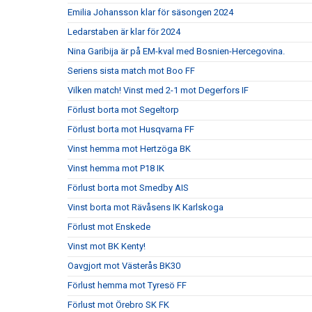
Emilia Johansson klar för säsongen 2024
Ledarstaben är klar för 2024
Nina Garibija är på EM-kval med Bosnien-Hercegovina.
Seriens sista match mot Boo FF
Vilken match! Vinst med 2-1 mot Degerfors IF
Förlust borta mot Segeltorp
Förlust borta mot Husqvarna FF
Vinst hemma mot Hertzöga BK
Vinst hemma mot P18 IK
Förlust borta mot Smedby AIS
Vinst borta mot Rävåsens IK Karlskoga
Förlust mot Enskede
Vinst mot BK Kenty!
Oavgjort mot Västerås BK30
Förlust hemma mot Tyresö FF
Förlust mot Örebro SK FK