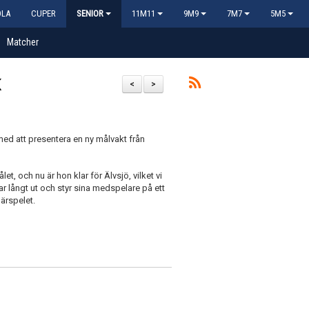
OLA
CUPER
SENIOR
11M11
9M9
7M7
5M5
Matcher
K
<
>
 med att presentera en ny målvakt från
t, och nu är hon klar för Älvsjö, vilket vi
ar långt ut och styr sina medspelare på ett
närspelet.