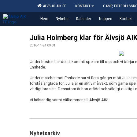
ÄLVSJÖ AIK FF
KONTAKT
CAMP, FOTBOLLSSK
Hem
Nyheter
Kalender
Truppen
Kontakt
Julia Holmberg klar för Älvsjö AI
2016-11-24 09:31
Under hösten har det tillkommit spelare till oss och vi börjar
Enskede.
Under matcher mot Enskede har vi flera gånger mött Julia i måle
förstås är glada för. Julia är en aktiv målvakt, som gärna spel
väldigt bra sätt. Dessutom är hon orädd och väldigt duktig i 
Vi hälsar dig varmt välkommen till Älvsjö AIK!
Nyhetsarkiv