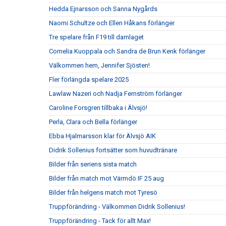
Hedda Ejnarsson och Sanna Nygårds
Naomi Schultze och Ellen Håkans förlänger
Tre spelare från F19 till damlaget
Cornelia Kuoppala och Sandra de Brun Kenk förlänger
Välkommen hem, Jennifer Sjösten!
Fler förlängda spelare 2025
Lawlaw Nazeri och Nadja Fernström förlänger
Caroline Forsgren tillbaka i Älvsjö!
Perla, Clara och Bella förlänger
Ebba Hjalmarsson klar för Älvsjö AIK
Didrik Sollenius fortsätter som huvudtränare
Bilder från seriens sista match
Bilder från match mot Värmdö IF 25 aug
Bilder från helgens match mot Tyresö
Truppförändring - Välkommen Didrik Sollenius!
Truppförändring - Tack för allt Max!