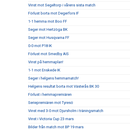
Vinst mot Segeltorp i vårens sista match
Förlust borta mot Degerfors IF
1-1 hemma mot Boo FF
Seger mot Hertzöga BK
Seger mot Husqvarna FF
0-0 mot P18 IK
Förlust mot Smedby AIS
Vinst på hemmaplan!
1-1 mot Enskede IK
Seger i helgens hemmamatch!
Helgens resultat borta mot Västerås BK 30
Förlust i hemmapremiären
Seriepremiären mot Tyresö
Vinst med 3-0 mot Djursholm i träningsmatch
Vinst i Victoria Cup 23 mars
Bilder från match mot BP 19 mars