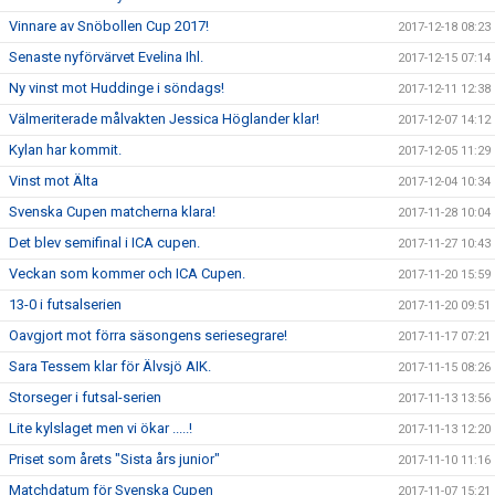
Vinnare av Snöbollen Cup 2017!
2017-12-18 08:23
Senaste nyförvärvet Evelina Ihl.
2017-12-15 07:14
Ny vinst mot Huddinge i söndags!
2017-12-11 12:38
Välmeriterade målvakten Jessica Höglander klar!
2017-12-07 14:12
Kylan har kommit.
2017-12-05 11:29
Vinst mot Älta
2017-12-04 10:34
Svenska Cupen matcherna klara!
2017-11-28 10:04
Det blev semifinal i ICA cupen.
2017-11-27 10:43
Veckan som kommer och ICA Cupen.
2017-11-20 15:59
13-0 i futsalserien
2017-11-20 09:51
Oavgjort mot förra säsongens seriesegrare!
2017-11-17 07:21
Sara Tessem klar för Älvsjö AIK.
2017-11-15 08:26
Storseger i futsal-serien
2017-11-13 13:56
Lite kylslaget men vi ökar .....!
2017-11-13 12:20
Priset som årets "Sista års junior"
2017-11-10 11:16
Matchdatum för Svenska Cupen
2017-11-07 15:21