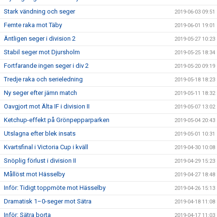
Stark vändning och seger
2019-06-03 09:51
Femte raka mot Täby
2019-06-01 19:01
Äntligen seger i division 2
2019-05-27 10:23
Stabil seger mot Djursholm
2019-05-25 18:34
Fortfarande ingen seger i div 2
2019-05-20 09:19
Tredje raka och serieledning
2019-05-18 18:23
Ny seger efter jämn match
2019-05-11 18:32
Oavgjort mot Älta IF i division II
2019-05-07 13:02
Ketchup-effekt på Grönpepparparken
2019-05-04 20:43
Utslagna efter blek insats
2019-05-01 10:31
Kvartsfinal i Victoria Cup i kväll
2019-04-30 10:08
Snöplig förlust i division II
2019-04-29 15:23
Mållöst mot Hässelby
2019-04-27 18:48
Inför: Tidigt toppmöte mot Hässelby
2019-04-26 15:13
Dramatisk 1–0-seger mot Sätra
2019-04-18 11:08
Inför: Sätra borta
2019-04-17 11:03