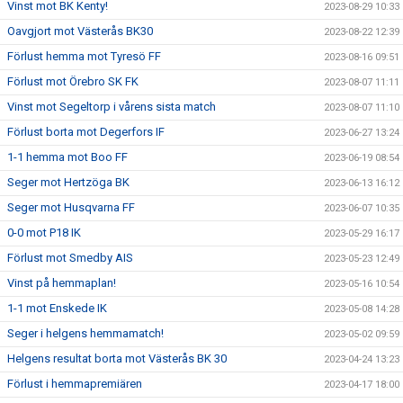
Vinst mot BK Kenty!
2023-08-29 10:33
Oavgjort mot Västerås BK30
2023-08-22 12:39
Förlust hemma mot Tyresö FF
2023-08-16 09:51
Förlust mot Örebro SK FK
2023-08-07 11:11
Vinst mot Segeltorp i vårens sista match
2023-08-07 11:10
Förlust borta mot Degerfors IF
2023-06-27 13:24
1-1 hemma mot Boo FF
2023-06-19 08:54
Seger mot Hertzöga BK
2023-06-13 16:12
Seger mot Husqvarna FF
2023-06-07 10:35
0-0 mot P18 IK
2023-05-29 16:17
Förlust mot Smedby AIS
2023-05-23 12:49
Vinst på hemmaplan!
2023-05-16 10:54
1-1 mot Enskede IK
2023-05-08 14:28
Seger i helgens hemmamatch!
2023-05-02 09:59
Helgens resultat borta mot Västerås BK 30
2023-04-24 13:23
Förlust i hemmapremiären
2023-04-17 18:00