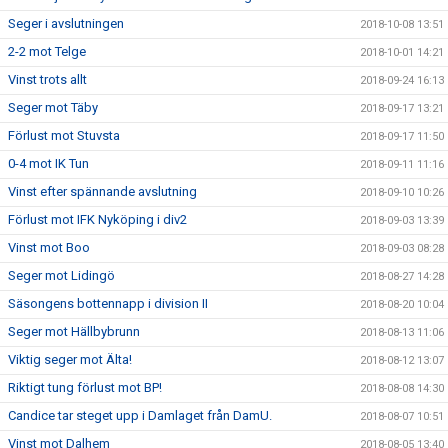
Seger i avslutningen
2018-10-08 13:51
2-2 mot Telge
2018-10-01 14:21
Vinst trots allt
2018-09-24 16:13
Seger mot Täby
2018-09-17 13:21
Förlust mot Stuvsta
2018-09-17 11:50
0-4 mot IK Tun
2018-09-11 11:16
Vinst efter spännande avslutning
2018-09-10 10:26
Förlust mot IFK Nyköping i div2
2018-09-03 13:39
Vinst mot Boo
2018-09-03 08:28
Seger mot Lidingö
2018-08-27 14:28
Säsongens bottennapp i division II
2018-08-20 10:04
Seger mot Hällbybrunn
2018-08-13 11:06
Viktig seger mot Älta!
2018-08-12 13:07
Riktigt tung förlust mot BP!
2018-08-08 14:30
Candice tar steget upp i Damlaget från DamU.
2018-08-07 10:51
Vinst mot Dalhem
2018-08-05 13:40