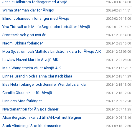
Jennie Hällström förlänger med Älvsjö
2022-03-16 14:00
Wilma Stenman klar för Älvsjö!
2022-02-21 14:51
Ellinor Johansson förlänger med Älvsjö
2022-02-09 15:00
Ylva Tidevall och Marie Segerholm fortsätter i Älvsjö
2022-01-27 14:07
Stort tack och gott nytt år!
2021-12-30 14:00
Naomi Okhiria förlänger
2021-12-23 15:00
Moa Sjöström och Mathilda Lindström klara för Älvsjö AIK
2021-12-22 09:00
Lawlaw Nazeri klar för Älvsjö AIK
2021-12-21 23:00
Maja Wangerheim väljer Älvsjö AIK
2021-12-17 12:57
Linnea Grandin och Hanna Clarstedt klara
2021-12-15 14:29
Elsa Netz förlänger och Jennifer Wendelius är klar
2021-12-15 13:00
Camilla Olsson klar för Älvsjö
2021-12-15 12:06
Linn och Moa förlänger
2021-12-09 12:20
Nya tränartrion för Älvsjös damer
2021-12-07 11:25
Alice Bergström kallad till EM-kval mot Belgien
2021-10-06 13:16
Stark vändning i Stockholmsserien
2021-09-15 12:50