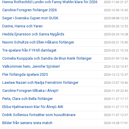
Hanna Rothschild Lundin och Fanny Wahlin klara för 2026
2025-11-04 21:27
Caroline Forsgren förlänger 2026
2025-10-30 15:45
Seger i Svenska Cupen mot GUSK
2025-08-08 12:23
Darine, Hanna och Yaren
2025-05-20 12:32
Hedda Ejnarsson och Sanna Nygårds
2025-02-24 14:28
Naomi Schultze och Ellen Håkans förlänger
2025-02-21 15:40
Tre spelare från F19 till damlaget
2025-02-21 15:33
Cornelia Kuoppala och Sandra de Brun Kenk förlänger
2025-01-09 13:46
Välkommen hem, Jennifer Sjösten!
2024-12-20 13:47
Fler förlängda spelare 2025
2024-12-12 15:37
Lawlaw Nazeri och Nadja Fernström förlänger
2024-12-07 10:46
Caroline Forsgren tillbaka i Älvsjö!
2024-11-29 22:45
Perla, Clara och Bella förlänger
2024-11-27 17:17
Ebba Hjalmarsson klar för Älvsjö AIK
2024-11-27 17:13
Didrik Sollenius fortsätter som huvudtränare
2024-11-07 12:57
Bilder från seriens sista match
2024-10-28 17:01