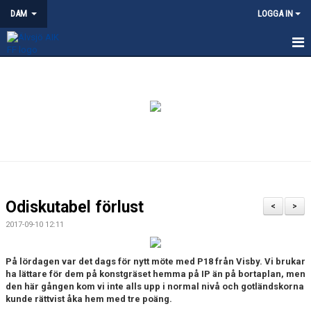
DAM
LOGGA IN
HEM
NYHETER
KALENDER
TRUPPEN
KONTAKT
Odiskutabel förlust
<
>
MATCHER
2017-09-10 12:11
På lördagen var det dags för nytt möte med P18 från Visby. Vi brukar
ha lättare för dem på konstgräset hemma på IP än på bortaplan, men
den här gången kom vi inte alls upp i normal nivå och gotländskorna
kunde rättvist åka hem med tre poäng.