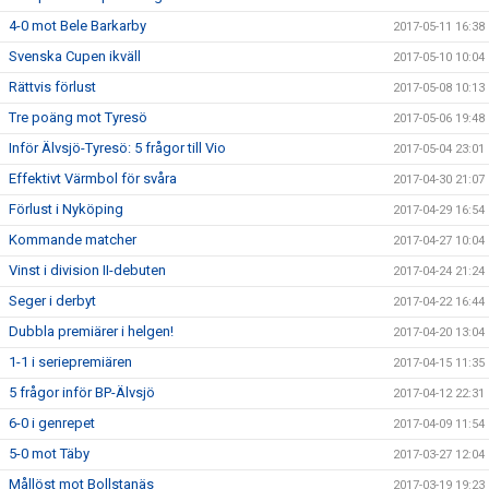
4-0 mot Bele Barkarby
2017-05-11 16:38
Svenska Cupen ikväll
2017-05-10 10:04
Rättvis förlust
2017-05-08 10:13
Tre poäng mot Tyresö
2017-05-06 19:48
Inför Älvsjö-Tyresö: 5 frågor till Vio
2017-05-04 23:01
Effektivt Värmbol för svåra
2017-04-30 21:07
Förlust i Nyköping
2017-04-29 16:54
Kommande matcher
2017-04-27 10:04
Vinst i division II-debuten
2017-04-24 21:24
Seger i derbyt
2017-04-22 16:44
Dubbla premiärer i helgen!
2017-04-20 13:04
1-1 i seriepremiären
2017-04-15 11:35
5 frågor inför BP-Älvsjö
2017-04-12 22:31
6-0 i genrepet
2017-04-09 11:54
5-0 mot Täby
2017-03-27 12:04
Mållöst mot Bollstanäs
2017-03-19 19:23