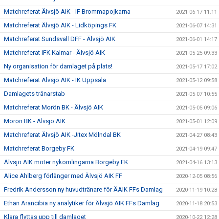
Matchreferat Älvsjö AIK - IF Brommapojkarna
2021-06-17 11:11
Matchreferat Älvsjö AIK - Lidköpings FK
2021-06-07 14:31
Matchreferat Sundsvall DFF - Älvsjö AIK
2021-06-01 14:17
Matchreferat IFK Kalmar - Älvsjö AIK
2021-05-25 09:33
Ny organisation för damlaget på plats!
2021-05-17 17:02
Matchreferat Älvsjö AIK - IK Uppsala
2021-05-12 09:58
Damlagets tränarstab
2021-05-07 10:55
Matchreferat Morön BK - Älvsjö AIK
2021-05-05 09:06
Morön BK - Älvsjö AIK
2021-05-01 12:09
Matchreferat Älvsjö AIK -Jitex Mölndal BK
2021-04-27 08:43
Matchreferat Borgeby FK
2021-04-19 09:47
Älvsjö AIK möter nykomlingarna Borgeby FK
2021-04-16 13:13
Alice Ahlberg förlänger med Älvsjö AIK FF
2020-12-05 08:56
Fredrik Andersson ny huvudtränare för ÄAIK FFs Damlag
2020-11-19 10:28
Ethan Arancibia ny analytiker för Älvsjö AIK FFs Damlag
2020-11-18 20:53
Klara flyttas upp till damlaget
2020-10-22 12:28