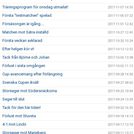
Träningsprogram för onsdag utmailat!
2017-11-07 14:35
Första "testmatchen" spelad.
2017-11-06 07:22
Försäsongen är igång....
2017-11-01 12:42
Matchen mot Sätra inställd
2017-10-27 12:45
Första veckan avklarad.
2017-10-20 10:24
Efter helgen kör vi!
2017-10-13 12:52
Tack från Björne och Johan
2017-10-05 13:38
Förlust i sista omgången
2017-10-02 11:12
Cup-avancemang efter förlängning
2017-09-28 14:30
Svenska Cupen ikväll
2017-09-27 08:02
Storseger mot Södersnäckorna
2017-09-25 10:44
Seger till slut
2017-09-24 13:39
Tack för den här tiden!
2017-09-20 16:35
Förlust mot Stuvsta
2017-09-18 14:13
4-1 mot Lindö
2017-09-17 12:10
Storseger mot Marieberg
2017-09-11 13:17