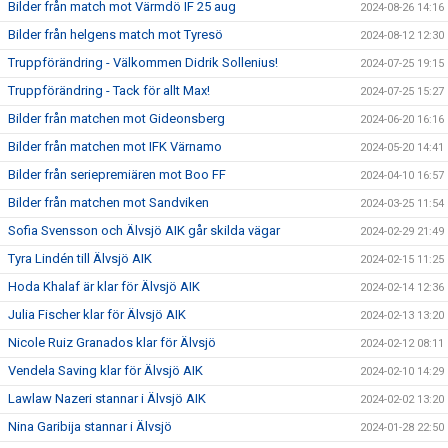
Bilder från match mot Värmdö IF 25 aug
2024-08-26 14:16
Bilder från helgens match mot Tyresö
2024-08-12 12:30
Truppförändring - Välkommen Didrik Sollenius!
2024-07-25 19:15
Truppförändring - Tack för allt Max!
2024-07-25 15:27
Bilder från matchen mot Gideonsberg
2024-06-20 16:16
Bilder från matchen mot IFK Värnamo
2024-05-20 14:41
Bilder från seriepremiären mot Boo FF
2024-04-10 16:57
Bilder från matchen mot Sandviken
2024-03-25 11:54
Sofia Svensson och Älvsjö AIK går skilda vägar
2024-02-29 21:49
Tyra Lindén till Älvsjö AIK
2024-02-15 11:25
Hoda Khalaf är klar för Älvsjö AIK
2024-02-14 12:36
Julia Fischer klar för Älvsjö AIK
2024-02-13 13:20
Nicole Ruiz Granados klar för Älvsjö
2024-02-12 08:11
Vendela Saving klar för Älvsjö AIK
2024-02-10 14:29
Lawlaw Nazeri stannar i Älvsjö AIK
2024-02-02 13:20
Nina Garibija stannar i Älvsjö
2024-01-28 22:50