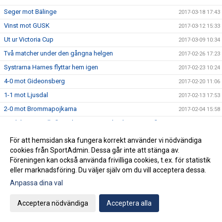
Seger mot Bälinge
2017-03-18 17:43
Vinst mot GUSK
2017-03-12 15:33
Ut ur Victoria Cup
2017-03-09 10:34
Två matcher under den gångna helgen
2017-02-26 17:23
Systrarna Harnes flyttar hem igen
2017-02-23 10:24
4-0 mot Gideonsberg
2017-02-20 11:06
1-1 mot Ljusdal
2017-02-13 17:53
2-0 mot Brommapojkarna
2017-02-04 15:58
Fredrika Hartzell - " Jag känner att jag har hamnat rätt"
2017-02-03 11:37
Semi respektive återkval i Nyköping Futsal Cup
2017-01-30 13:21
För att hemsidan ska fungera korrekt använder vi nödvändiga
cookies från SportAdmin. Dessa går inte att stänga av.
Isabelle Käller ny lagkapten
2017-01-24 11:27
Föreningen kan också använda frivilliga cookies, t.ex. för statistik
Seger respektive semifinal i NFF-cupen
2017-01-14 18:57
eller marknadsföring. Du väljer själv om du vill acceptera dessa.
Finalförlust i förlängningen
2017-01-09 14:18
Anpassa dina val
Klara för final i ST-cupen
2017-01-07 22:44
Acceptera nödvändiga
Acceptera alla
Vidare till slutspelet i ST-cupen
2016-12-29 18:36
Frida Lindbo lägger skorna på hyllan
2016-12-21 10:36