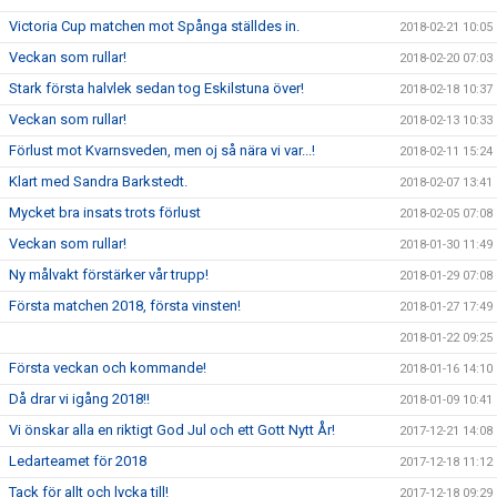
Victoria Cup matchen mot Spånga ställdes in.
2018-02-21 10:05
Veckan som rullar!
2018-02-20 07:03
Stark första halvlek sedan tog Eskilstuna över!
2018-02-18 10:37
Veckan som rullar!
2018-02-13 10:33
Förlust mot Kvarnsveden, men oj så nära vi var...!
2018-02-11 15:24
Klart med Sandra Barkstedt.
2018-02-07 13:41
Mycket bra insats trots förlust
2018-02-05 07:08
Veckan som rullar!
2018-01-30 11:49
Ny målvakt förstärker vår trupp!
2018-01-29 07:08
Första matchen 2018, första vinsten!
2018-01-27 17:49
2018-01-22 09:25
Första veckan och kommande!
2018-01-16 14:10
Då drar vi igång 2018!!
2018-01-09 10:41
Vi önskar alla en riktigt God Jul och ett Gott Nytt År!
2017-12-21 14:08
Ledarteamet för 2018
2017-12-18 11:12
Tack för allt och lycka till!
2017-12-18 09:29