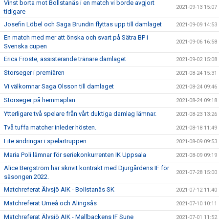
Vinst borta mot Bollstanäs i en match vi borde avgjort
2021-09-13 15:07
tidigare
Josefin Löbel och Saga Brundin flyttas upp till damlaget
2021-09-09 14:53
En match med mer att önska och svart på Sätra BP i
2021-09-06 16:58
Svenska cupen
Erica Froste, assisterande tränare damlaget
2021-09-02 15:08
Storseger i premiären
2021-08-24 15:31
Vi välkomnar Saga Olsson till damlaget
2021-08-24 09:46
Storseger på hemmaplan
2021-08-24 09:18
Ytterligare två spelare från vårt duktiga damlag lämnar.
2021-08-23 13:26
Två tuffa matcher inleder hösten.
2021-08-18 11:49
Lite ändringar i spelartruppen
2021-08-09 09:53
Maria Poli lämnar för seriekonkurrenten IK Uppsala
2021-08-09 09:19
Alice Bergström har skrivit kontrakt med Djurgårdens IF för
2021-07-28 15:00
säsongen 2022.
Matchreferat Älvsjö AIK - Bollstanäs SK
2021-07-12 11:40
Matchreferat Umeå och Alingsås
2021-07-10 10:11
Matchreferat Älvsjö AIK - Mallbackens IF Sune
2021-07-01 11:52