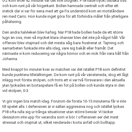
0-2 kom efter 42 minuter var det inte ologiskt. P18 hade tryckt tillbaka oss
och kom runt på vår högerkant. Bollen hamnade centralt och efter ett
instick där vi var för sena med att ge Fix understöd kom en motståndare
ren med Carro. Hon kunde inget göra för att förhindra målet från ytterligare
påhälsning.
Den andra halvleken blev hafsig. När P18 hade bollen hade de ett större
lugn än oss, men så mycket klara chanser blev det inte på något håll. Vår
offensiv blev otajmad och det mesta såg bara frustrerat ut. Tajming och
samarbeten funkade inte alls idag, vare sig bakåt eller framåt. Det
närmaste vi kom reducering var några hörnor och en nick från nära håll från
Johanna.
Med knappt tio minuter kvar av matchen var det istället P18 som definitivt
kunde punktera tillställningen. De kom runt på vår vänstersida, slog ett lågt
inlägg mot första stolpen, och trots att vi var två försvarare i den aktuella
ytan lyckades en bortaspelare få en fot på bollen och kunde styra in den
vid stolpen, 0-3.
Vi gör ingen bra match idag. Förutom de första 10-15 minuterna får vi inte
till spelet alls. I defensiven är vi sällan aggressiva nog och istället lyckas
P18 ofta rulla sig ur trånga situationer utan större besvär. Vi täcker
dessutom inte upp för varandra som vi bör. I offensiven ser det mest
stressat och otajmat ut, vilket renderade i korta anfall och bolltapp.