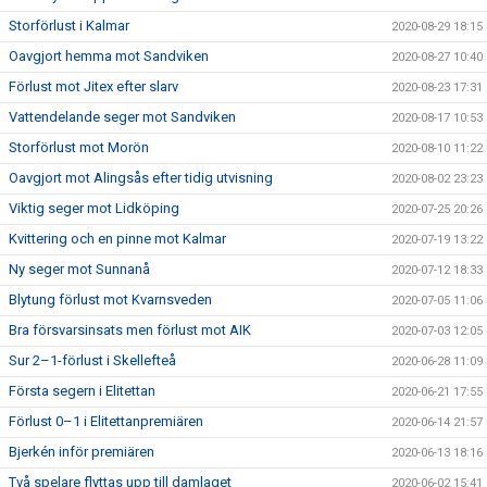
Storförlust i Kalmar
2020-08-29 18:15
Oavgjort hemma mot Sandviken
2020-08-27 10:40
Förlust mot Jitex efter slarv
2020-08-23 17:31
Vattendelande seger mot Sandviken
2020-08-17 10:53
Storförlust mot Morön
2020-08-10 11:22
Oavgjort mot Alingsås efter tidig utvisning
2020-08-02 23:23
Viktig seger mot Lidköping
2020-07-25 20:26
Kvittering och en pinne mot Kalmar
2020-07-19 13:22
Ny seger mot Sunnanå
2020-07-12 18:33
Blytung förlust mot Kvarnsveden
2020-07-05 11:06
Bra försvarsinsats men förlust mot AIK
2020-07-03 12:05
Sur 2–1-förlust i Skellefteå
2020-06-28 11:09
Första segern i Elitettan
2020-06-21 17:55
Förlust 0–1 i Elitettanpremiären
2020-06-14 21:57
Bjerkén inför premiären
2020-06-13 18:16
Två spelare flyttas upp till damlaget
2020-06-02 15:41