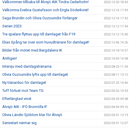
Välkommen tillbaka till Älvsjö AIK Tindra Cederholm!
2022-12-20 18:43
Välkomna Evelina Gustafsson och Engla Söderkvist!
2022-12-16 17:49
Saga Brundin och Olivia Ouzounidis förlänger
2022-12-16 17:42
Serien 2023
2022-12-12 17:44
Tre spelare flyttas upp till damlaget från F19
2022-12-12 15:40
Elias Spång tar över som huvudtränare för damlaget!
2022-12-06 14:26
Bilder från mötet med Bergdalens IK
2022-10-18 14:57
Äntligen!
2022-10-03 14:58
Intervju med damlagstränarna
2022-08-23 11:54
Olivia Ouzounidis lyfts upp till damlaget
2022-08-11 13:15
Ny tränarduo för damlaget
2022-07-25 14:46
Tuff förlust mot Team TG
2022-05-02 10:53
Efterlängtad vinst
2022-04-20 09:38
Älvsjö AIK - IFÖ Bromölla IF
2022-04-04 09:16
Olivia Ländin Sjöblom klar för Älvsjö
2022-03-31 12:19
Seriestart närmar sig
2022-03-31 12:07