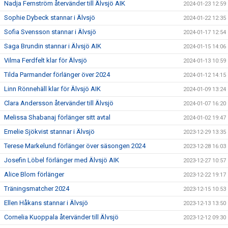
Nadja Fernström återvänder till Älvsjö AIK
2024-01-23 12:59
Sophie Dybeck stannar i Älvsjö
2024-01-22 12:35
Sofia Svensson stannar i Älvsjö
2024-01-17 12:54
Saga Brundin stannar i Älvsjö AIK
2024-01-15 14:06
Vilma Ferdfelt klar för Älvsjö
2024-01-13 10:59
Tilda Parmander förlänger över 2024
2024-01-12 14:15
Linn Rönnehäll klar för Älvsjö AIK
2024-01-09 13:24
Clara Andersson återvänder till Älvsjö
2024-01-07 16:20
Melissa Shabanaj förlänger sitt avtal
2024-01-02 19:47
Emelie Sjökvist stannar i Älvsjö
2023-12-29 13:35
Terese Markelund förlänger över säsongen 2024
2023-12-28 16:03
Josefin Löbel förlänger med Älvsjö AIK
2023-12-27 10:57
Alice Blom förlänger
2023-12-22 19:17
Träningsmatcher 2024
2023-12-15 10:53
Ellen Håkans stannar i Älvsjö
2023-12-13 13:50
Cornelia Kuoppala återvänder till Älvsjö
2023-12-12 09:30