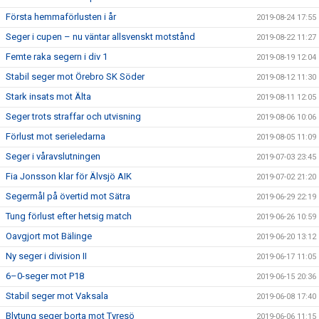
Första hemmaförlusten i år
2019-08-24 17:55
Seger i cupen – nu väntar allsvenskt motstånd
2019-08-22 11:27
Femte raka segern i div 1
2019-08-19 12:04
Stabil seger mot Örebro SK Söder
2019-08-12 11:30
Stark insats mot Älta
2019-08-11 12:05
Seger trots straffar och utvisning
2019-08-06 10:06
Förlust mot serieledarna
2019-08-05 11:09
Seger i våravslutningen
2019-07-03 23:45
Fia Jonsson klar för Älvsjö AIK
2019-07-02 21:20
Segermål på övertid mot Sätra
2019-06-29 22:19
Tung förlust efter hetsig match
2019-06-26 10:59
Oavgjort mot Bälinge
2019-06-20 13:12
Ny seger i division II
2019-06-17 11:05
6–0-seger mot P18
2019-06-15 20:36
Stabil seger mot Vaksala
2019-06-08 17:40
Blytung seger borta mot Tyresö
2019-06-06 11:15