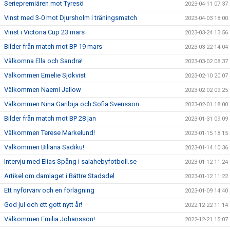
Seriepremiären mot Tyresö
2023-04-11 07:37
Vinst med 3-0 mot Djursholm i träningsmatch
2023-04-03 18:00
Vinst i Victoria Cup 23 mars
2023-03-24 13:56
Bilder från match mot BP 19 mars
2023-03-22 14:04
Välkomna Ella och Sandra!
2023-03-02 08:37
Välkommen Emelie Sjökvist
2023-02-10 20:07
Välkommen Naemi Jallow
2023-02-02 09:25
Välkommen Nina Garibija och Sofia Svensson
2023-02-01 18:00
Bilder från match mot BP 28 jan
2023-01-31 09:09
Välkommen Terese Markelund!
2023-01-15 18:15
Välkommen Biliana Sadiku!
2023-01-14 10:36
Intervju med Elias Spång i salahebyfotboll.se
2023-01-12 11:24
Artikel om damlaget i Bättre Stadsdel
2023-01-12 11:22
Ett nyförvärv och en förlägning
2023-01-09 14:40
God jul och ett gott nytt år!
2022-12-22 11:14
Välkommen Emilia Johansson!
2022-12-21 15:07