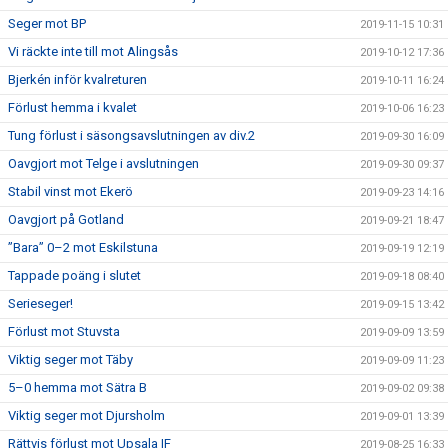
Seger mot BP
2019-11-15 10:31
Vi räckte inte till mot Alingsås
2019-10-12 17:36
Bjerkén inför kvalreturen
2019-10-11 16:24
Förlust hemma i kvalet
2019-10-06 16:23
Tung förlust i säsongsavslutningen av div.2
2019-09-30 16:09
Oavgjort mot Telge i avslutningen
2019-09-30 09:37
Stabil vinst mot Ekerö
2019-09-23 14:16
Oavgjort på Gotland
2019-09-21 18:47
”Bara” 0–2 mot Eskilstuna
2019-09-19 12:19
Tappade poäng i slutet
2019-09-18 08:40
Serieseger!
2019-09-15 13:42
Förlust mot Stuvsta
2019-09-09 13:59
Viktig seger mot Täby
2019-09-09 11:23
5–0 hemma mot Sätra B
2019-09-02 09:38
Viktig seger mot Djursholm
2019-09-01 13:39
Rättvis förlust mot Upsala IF
2019-08-25 16:33