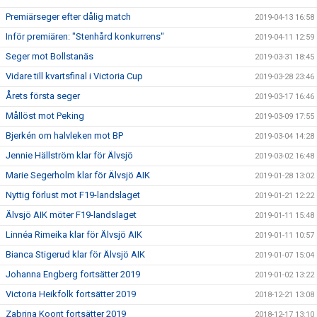
Premiärseger efter dålig match
2019-04-13 16:58
Inför premiären: "Stenhård konkurrens"
2019-04-11 12:59
Seger mot Bollstanäs
2019-03-31 18:45
Vidare till kvartsfinal i Victoria Cup
2019-03-28 23:46
Årets första seger
2019-03-17 16:46
Mållöst mot Peking
2019-03-09 17:55
Bjerkén om halvleken mot BP
2019-03-04 14:28
Jennie Hällström klar för Älvsjö
2019-03-02 16:48
Marie Segerholm klar för Älvsjö AIK
2019-01-28 13:02
Nyttig förlust mot F19-landslaget
2019-01-21 12:22
Älvsjö AIK möter F19-landslaget
2019-01-11 15:48
Linnéa Rimeika klar för Älvsjö AIK
2019-01-11 10:57
Bianca Stigerud klar för Älvsjö AIK
2019-01-07 15:04
Johanna Engberg fortsätter 2019
2019-01-02 13:22
Victoria Heikfolk fortsätter 2019
2018-12-21 13:08
Zabrina Koont fortsätter 2019
2018-12-17 13:10