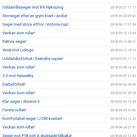
Uddamålsseger mot IFK Nyköping
2018-05-21 17:17
Storseger efter en grym kvart i andra!
2018-05-20 09:42
Seger med stora siffror i Victoria cup!
2018-05-17 07:24
Veckan som rullar!
2018-05-15 13:44
Rättvis seger!
2018-05-14 08:51
Vinst mot Lidingö
2018-05-12 18:33
Uddamålsförlust i Svenska cupen!
2018-05-09 11:12
Veckan som rullar!
2018-05-08 10:42
2-2 mot Hässelby
2018-05-07 12:42
Derbyförlust!
2018-05-06 09:06
Veckan som rullar!
2018-05-01 09:23
Klar seger i division II
2018-04-30 13:34
Första nollan!
2018-04-30 10:06
Komfortabel seger i J DM kvarten!
2018-04-25 10:23
Veckan som rullar!
2018-04-24 07:41
Seger mot P18 och vi studsade tillbaka!
2018-04-23 12:53