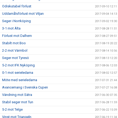
Odiskutabel förlust
2017-09-10 12:11
Uddamålsförlust mot Viljan
2017-09-04 14:13
Seger i Norrköping
2017-09-02 19:30
3-1 mot Älta
2017-08-28 11:51
Förlust mot Dalhem
2017-08-27 09:51
Stabilt mot Boo
2017-08-19 20:22
2-2 mot Värmbol
2017-08-14 10:56
Seger mot Tyresö
2017-08-13 12:20
5-2 mot IFK Nyköping
2017-08-06 12:03
0-1 mot serieledarna
2017-08-02 12:57
Möte med serieledarna
2017-07-31 21:44
Avancemang i Svenska Cupen
2017-07-27 16:08
Vändning mot Sätra
2017-06-30 07:35
Stabil seger mot Tun
2017-06-28 11:59
5-2 mot Telge
2017-06-22 15:09
Vinst mot Triangeln
2017-06-19 11:34