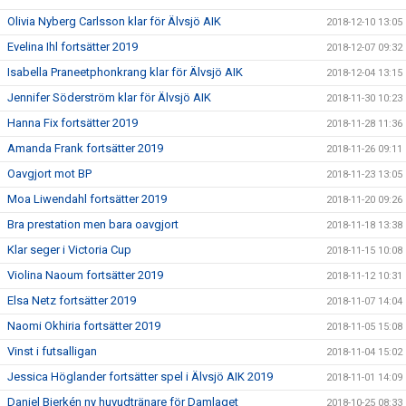
Olivia Nyberg Carlsson klar för Älvsjö AIK
2018-12-10 13:05
Evelina Ihl fortsätter 2019
2018-12-07 09:32
Isabella Praneetphonkrang klar för Älvsjö AIK
2018-12-04 13:15
Jennifer Söderström klar för Älvsjö AIK
2018-11-30 10:23
Hanna Fix fortsätter 2019
2018-11-28 11:36
Amanda Frank fortsätter 2019
2018-11-26 09:11
Oavgjort mot BP
2018-11-23 13:05
Moa Liwendahl fortsätter 2019
2018-11-20 09:26
Bra prestation men bara oavgjort
2018-11-18 13:38
Klar seger i Victoria Cup
2018-11-15 10:08
Violina Naoum fortsätter 2019
2018-11-12 10:31
Elsa Netz fortsätter 2019
2018-11-07 14:04
Naomi Okhiria fortsätter 2019
2018-11-05 15:08
Vinst i futsalligan
2018-11-04 15:02
Jessica Höglander fortsätter spel i Älvsjö AIK 2019
2018-11-01 14:09
Daniel Bjerkén ny huvudtränare för Damlaget
2018-10-25 08:33