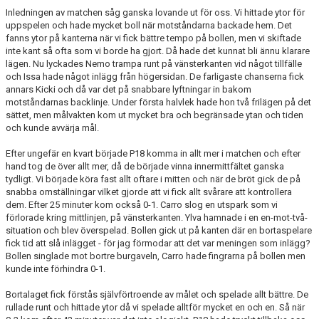
Inledningen av matchen såg ganska lovande ut för oss. Vi hittade ytor för
uppspelen och hade mycket boll när motståndarna backade hem. Det
fanns ytor på kanterna när vi fick bättre tempo på bollen, men vi skiftade
inte kant så ofta som vi borde ha gjort. Då hade det kunnat bli ännu klarare
lägen. Nu lyckades Nemo trampa runt på vänsterkanten vid något tillfälle
och Issa hade något inlägg från högersidan. De farligaste chanserna fick
annars Kicki och då var det på snabbare lyftningar in bakom
motståndarnas backlinje. Under första halvlek hade hon två frilägen på det
sättet, men målvakten kom ut mycket bra och begränsade ytan och tiden
och kunde avvärja mål.
Efter ungefär en kvart började P18 komma in allt mer i matchen och efter
hand tog de över allt mer, då de började vinna innermittfältet ganska
tydligt. Vi började köra fast allt oftare i mitten och när de bröt gick de på
snabba omställningar vilket gjorde att vi fick allt svårare att kontrollera
dem. Efter 25 minuter kom också 0-1. Carro slog en utspark som vi
förlorade kring mittlinjen, på vänsterkanten. Ylva hamnade i en en-mot-två-
situation och blev överspelad. Bollen gick ut på kanten där en bortaspelare
fick tid att slå inlägget - för jag förmodar att det var meningen som inlägg?
Bollen singlade mot bortre burgaveln, Carro hade fingrarna på bollen men
kunde inte förhindra 0-1.
Bortalaget fick förstås självförtroende av målet och spelade allt bättre. De
rullade runt och hittade ytor då vi spelade alltför mycket en och en. Så när