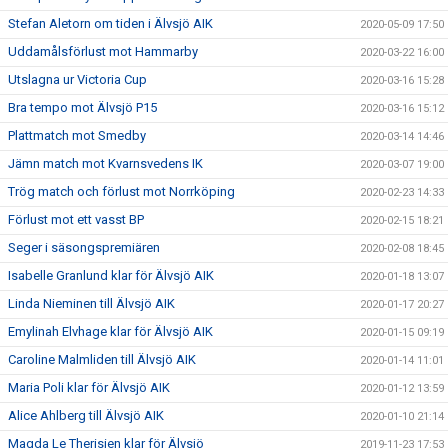
Stefan Aletorn om tiden i Älvsjö AIK
2020-05-09 17:50
Uddamålsförlust mot Hammarby
2020-03-22 16:00
Utslagna ur Victoria Cup
2020-03-16 15:28
Bra tempo mot Älvsjö P15
2020-03-16 15:12
Plattmatch mot Smedby
2020-03-14 14:46
Jämn match mot Kvarnsvedens IK
2020-03-07 19:00
Trög match och förlust mot Norrköping
2020-02-23 14:33
Förlust mot ett vasst BP
2020-02-15 18:21
Seger i säsongspremiären
2020-02-08 18:45
Isabelle Granlund klar för Älvsjö AIK
2020-01-18 13:07
Linda Nieminen till Älvsjö AIK
2020-01-17 20:27
Emylinah Elvhage klar för Älvsjö AIK
2020-01-15 09:19
Caroline Malmliden till Älvsjö AIK
2020-01-14 11:01
Maria Poli klar för Älvsjö AIK
2020-01-12 13:59
Alice Ahlberg till Älvsjö AIK
2020-01-10 21:14
Magda Le Therisien klar för Älvsjö
2019-11-23 17:53