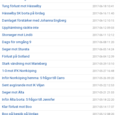
Tung förlust mot Hässelby
2017-06-18 10:41
Hässelby SK borta på lördag
2017-06-16 11:40
Damlaget förstärker med Johanna Engberg
2017-06-12 10:15
Upphämtning räckte inte
2017-06-12 09:03
Storseger mot Lindö
2017-06-11 12:12
Dags för omgång 9
2017-06-08 11:20
Seger mot Stuvsta
2017-06-05 14:24
Förlust på Gotland
2017-06-04 12:39
Stark vändning mot Marieberg
2017-05-29 13:10
1-0 mot IFK Norrköping
2017-05-27 16:48
Inför Norrköping hemma: 5 frågor till Carro
2017-05-26 09:20
Sent avgörande mot IK Viljan
2017-05-22 12:53
Seger mot Älta
2017-05-21 21:03
Inför Älta borta: 5 frågor till Jennifer
2017-05-18 22:20
Klar förlust mot Boo
2017-05-14 17:37
Boo på besök på lördag
2017-05-12 08:20