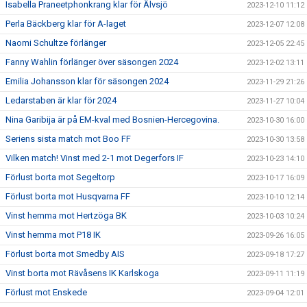
Isabella Praneetphonkrang klar för Älvsjö
2023-12-10 11:12
Perla Bäckberg klar för A-laget
2023-12-07 12:08
Naomi Schultze förlänger
2023-12-05 22:45
Fanny Wahlin förlänger över säsongen 2024
2023-12-02 13:11
Emilia Johansson klar för säsongen 2024
2023-11-29 21:26
Ledarstaben är klar för 2024
2023-11-27 10:04
Nina Garibija är på EM-kval med Bosnien-Hercegovina.
2023-10-30 16:00
Seriens sista match mot Boo FF
2023-10-30 13:58
Vilken match! Vinst med 2-1 mot Degerfors IF
2023-10-23 14:10
Förlust borta mot Segeltorp
2023-10-17 16:09
Förlust borta mot Husqvarna FF
2023-10-10 12:14
Vinst hemma mot Hertzöga BK
2023-10-03 10:24
Vinst hemma mot P18 IK
2023-09-26 16:05
Förlust borta mot Smedby AIS
2023-09-18 17:27
Vinst borta mot Rävåsens IK Karlskoga
2023-09-11 11:19
Förlust mot Enskede
2023-09-04 12:01