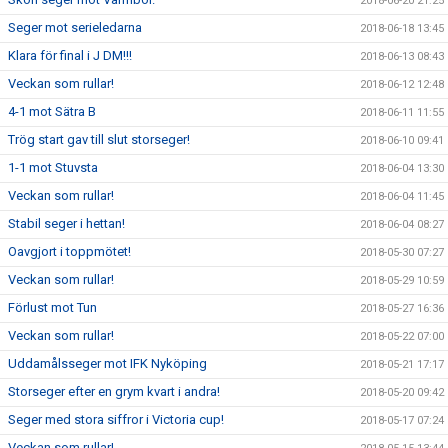
2018-06-20 21:25
Seger mot serieledarna
2018-06-18 13:45
Klara för final i J DM!!!
2018-06-13 08:43
Veckan som rullar!
2018-06-12 12:48
4-1 mot Sätra B
2018-06-11 11:55
Trög start gav till slut storseger!
2018-06-10 09:41
1-1 mot Stuvsta
2018-06-04 13:30
Veckan som rullar!
2018-06-04 11:45
Stabil seger i hettan!
2018-06-04 08:27
Oavgjort i toppmötet!
2018-05-30 07:27
Veckan som rullar!
2018-05-29 10:59
Förlust mot Tun
2018-05-27 16:36
Veckan som rullar!
2018-05-22 07:00
Uddamålsseger mot IFK Nyköping
2018-05-21 17:17
Storseger efter en grym kvart i andra!
2018-05-20 09:42
Seger med stora siffror i Victoria cup!
2018-05-17 07:24
Veckan som rullar!