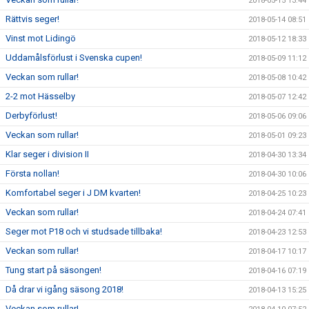
2018-05-15 13:44
Rättvis seger!
2018-05-14 08:51
Vinst mot Lidingö
2018-05-12 18:33
Uddamålsförlust i Svenska cupen!
2018-05-09 11:12
Veckan som rullar!
2018-05-08 10:42
2-2 mot Hässelby
2018-05-07 12:42
Derbyförlust!
2018-05-06 09:06
Veckan som rullar!
2018-05-01 09:23
Klar seger i division II
2018-04-30 13:34
Första nollan!
2018-04-30 10:06
Komfortabel seger i J DM kvarten!
2018-04-25 10:23
Veckan som rullar!
2018-04-24 07:41
Seger mot P18 och vi studsade tillbaka!
2018-04-23 12:53
Veckan som rullar!
2018-04-17 10:17
Tung start på säsongen!
2018-04-16 07:19
Då drar vi igång säsong 2018!
2018-04-13 15:25
Veckan som rullar!