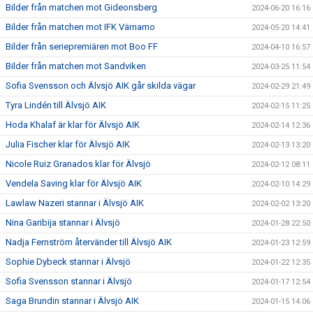
Bilder från matchen mot Gideonsberg
2024-06-20 16:16
Bilder från matchen mot IFK Värnamo
2024-05-20 14:41
Bilder från seriepremiären mot Boo FF
2024-04-10 16:57
Bilder från matchen mot Sandviken
2024-03-25 11:54
Sofia Svensson och Älvsjö AIK går skilda vägar
2024-02-29 21:49
Tyra Lindén till Älvsjö AIK
2024-02-15 11:25
Hoda Khalaf är klar för Älvsjö AIK
2024-02-14 12:36
Julia Fischer klar för Älvsjö AIK
2024-02-13 13:20
Nicole Ruiz Granados klar för Älvsjö
2024-02-12 08:11
Vendela Saving klar för Älvsjö AIK
2024-02-10 14:29
Lawlaw Nazeri stannar i Älvsjö AIK
2024-02-02 13:20
Nina Garibija stannar i Älvsjö
2024-01-28 22:50
Nadja Fernström återvänder till Älvsjö AIK
2024-01-23 12:59
Sophie Dybeck stannar i Älvsjö
2024-01-22 12:35
Sofia Svensson stannar i Älvsjö
2024-01-17 12:54
Saga Brundin stannar i Älvsjö AIK
2024-01-15 14:06