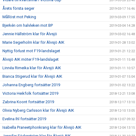
2019-03-28 23:46
Årets första seger
2019-03-17 16:46
Mållöst mot Peking
2019-03-09 17:55
Bjerkén om halvleken mot BP
2019-03-04 14:28
Jennie Hällström klar för Älvsjö
2019-03-02 16:48
Marie Segerholm klar för Älvsjö AIK
2019-01-28 13:02
Nyttig förlust mot F19-landslaget
2019-01-21 12:22
Älvsjö AIK möter F19-landslaget
2019-01-11 15:48
Linnéa Rimeika klar för Älvsjö AIK
2019-01-11 10:57
Bianca Stigerud klar för Älvsjö AIK
2019-01-07 15:04
Johanna Engberg fortsätter 2019
2019-01-02 13:22
Victoria Heikfolk fortsätter 2019
2018-12-21 13:08
Zabrina Koont fortsätter 2019
2018-12-17 13:10
Olivia Nyberg Carlsson klar för Älvsjö AIK
2018-12-10 13:05
Evelina Ihl fortsätter 2019
2018-12-07 09:32
Isabella Praneetphonkrang klar för Älvsjö AIK
2018-12-04 13:15
Jennifer Söderström klar för Älvsjö AIK