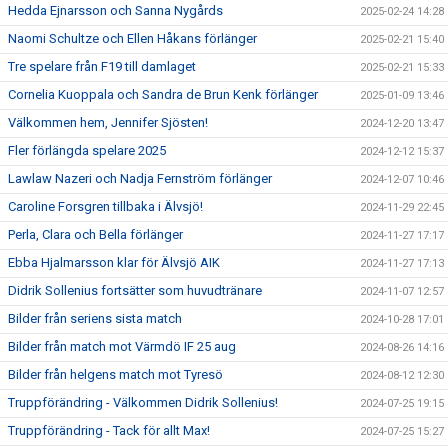
Hedda Ejnarsson och Sanna Nygårds
2025-02-24 14:28
Naomi Schultze och Ellen Håkans förlänger
2025-02-21 15:40
Tre spelare från F19 till damlaget
2025-02-21 15:33
Cornelia Kuoppala och Sandra de Brun Kenk förlänger
2025-01-09 13:46
Välkommen hem, Jennifer Sjösten!
2024-12-20 13:47
Fler förlängda spelare 2025
2024-12-12 15:37
Lawlaw Nazeri och Nadja Fernström förlänger
2024-12-07 10:46
Caroline Forsgren tillbaka i Älvsjö!
2024-11-29 22:45
Perla, Clara och Bella förlänger
2024-11-27 17:17
Ebba Hjalmarsson klar för Älvsjö AIK
2024-11-27 17:13
Didrik Sollenius fortsätter som huvudtränare
2024-11-07 12:57
Bilder från seriens sista match
2024-10-28 17:01
Bilder från match mot Värmdö IF 25 aug
2024-08-26 14:16
Bilder från helgens match mot Tyresö
2024-08-12 12:30
Truppförändring - Välkommen Didrik Sollenius!
2024-07-25 19:15
Truppförändring - Tack för allt Max!
2024-07-25 15:27