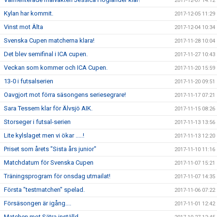
2017-12-07 14:12
Kylan har kommit.
2017-12-05 11:29
Vinst mot Älta
2017-12-04 10:34
Svenska Cupen matcherna klara!
2017-11-28 10:04
Det blev semifinal i ICA cupen.
2017-11-27 10:43
Veckan som kommer och ICA Cupen.
2017-11-20 15:59
13-0 i futsalserien
2017-11-20 09:51
Oavgjort mot förra säsongens seriesegrare!
2017-11-17 07:21
Sara Tessem klar för Älvsjö AIK.
2017-11-15 08:26
Storseger i futsal-serien
2017-11-13 13:56
Lite kylslaget men vi ökar .....!
2017-11-13 12:20
Priset som årets "Sista års junior"
2017-11-10 11:16
Matchdatum för Svenska Cupen
2017-11-07 15:21
Träningsprogram för onsdag utmailat!
2017-11-07 14:35
Första "testmatchen" spelad.
2017-11-06 07:22
Försäsongen är igång....
2017-11-01 12:42
Matchen mot Sätra inställd