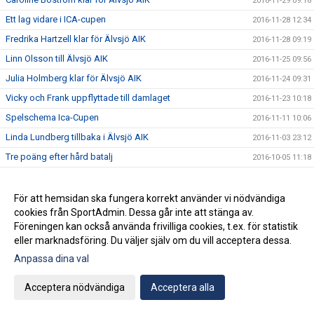
2016-11-29 09:18
Ett lag vidare i ICA-cupen
2016-11-28 12:34
Fredrika Hartzell klar för Älvsjö AIK
2016-11-28 09:19
Linn Olsson till Älvsjö AIK
2016-11-25 09:56
Julia Holmberg klar för Älvsjö AIK
2016-11-24 09:31
Vicky och Frank uppflyttade till damlaget
2016-11-23 10:18
Spelschema Ica-Cupen
2016-11-11 10:06
Linda Lundberg tillbaka i Älvsjö AIK
2016-11-03 23:12
Tre poäng efter hård batalj
2016-10-05 11:18
Seger mot serievinnarna
2016-10-05 11:17
Bedrövligt mot Telge
2016-10-05 11:17
För att hemsidan ska fungera korrekt använder vi nödvändiga
cookies från SportAdmin. Dessa går inte att stänga av.
6-1 mot Salem
2016-10-05 11:16
Föreningen kan också använda frivilliga cookies, t.ex. för statistik
Ny storvinst i trean
2016-10-05 11:15
eller marknadsföring. Du väljer själv om du vill acceptera dessa.
Säker seger mot Värmbol
2016-08-16 15:22
Anpassa dina val
Acceptera nödvändiga
Acceptera alla