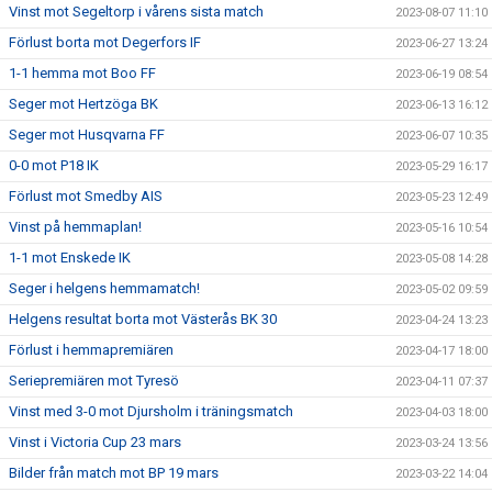
Vinst mot Segeltorp i vårens sista match
2023-08-07 11:10
Förlust borta mot Degerfors IF
2023-06-27 13:24
1-1 hemma mot Boo FF
2023-06-19 08:54
Seger mot Hertzöga BK
2023-06-13 16:12
Seger mot Husqvarna FF
2023-06-07 10:35
0-0 mot P18 IK
2023-05-29 16:17
Förlust mot Smedby AIS
2023-05-23 12:49
Vinst på hemmaplan!
2023-05-16 10:54
1-1 mot Enskede IK
2023-05-08 14:28
Seger i helgens hemmamatch!
2023-05-02 09:59
Helgens resultat borta mot Västerås BK 30
2023-04-24 13:23
Förlust i hemmapremiären
2023-04-17 18:00
Seriepremiären mot Tyresö
2023-04-11 07:37
Vinst med 3-0 mot Djursholm i träningsmatch
2023-04-03 18:00
Vinst i Victoria Cup 23 mars
2023-03-24 13:56
Bilder från match mot BP 19 mars
2023-03-22 14:04