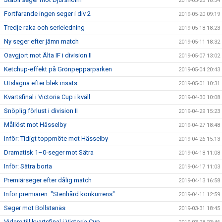
2019-05-25 18:34
Fortfarande ingen seger i div 2
2019-05-20 09:19
Tredje raka och serieledning
2019-05-18 18:23
Ny seger efter jämn match
2019-05-11 18:32
Oavgjort mot Älta IF i division II
2019-05-07 13:02
Ketchup-effekt på Grönpepparparken
2019-05-04 20:43
Utslagna efter blek insats
2019-05-01 10:31
Kvartsfinal i Victoria Cup i kväll
2019-04-30 10:08
Snöplig förlust i division II
2019-04-29 15:23
Mållöst mot Hässelby
2019-04-27 18:48
Inför: Tidigt toppmöte mot Hässelby
2019-04-26 15:13
Dramatisk 1–0-seger mot Sätra
2019-04-18 11:08
Inför: Sätra borta
2019-04-17 11:03
Premiärseger efter dålig match
2019-04-13 16:58
Inför premiären: "Stenhård konkurrens"
2019-04-11 12:59
Seger mot Bollstanäs
2019-03-31 18:45
Vidare till kvartsfinal i Victoria Cup