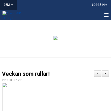
DAM
LOGGA IN
HEM
NYHETER
KALENDER
TRUPPEN
KONTAKT
Veckan som rullar!
<
>
MATCHER
2018-03-13 17:31