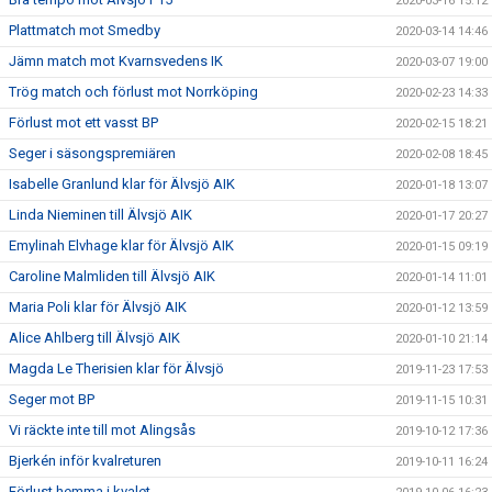
2020-03-16 15:12
Plattmatch mot Smedby
2020-03-14 14:46
Jämn match mot Kvarnsvedens IK
2020-03-07 19:00
Trög match och förlust mot Norrköping
2020-02-23 14:33
Förlust mot ett vasst BP
2020-02-15 18:21
Seger i säsongspremiären
2020-02-08 18:45
Isabelle Granlund klar för Älvsjö AIK
2020-01-18 13:07
Linda Nieminen till Älvsjö AIK
2020-01-17 20:27
Emylinah Elvhage klar för Älvsjö AIK
2020-01-15 09:19
Caroline Malmliden till Älvsjö AIK
2020-01-14 11:01
Maria Poli klar för Älvsjö AIK
2020-01-12 13:59
Alice Ahlberg till Älvsjö AIK
2020-01-10 21:14
Magda Le Therisien klar för Älvsjö
2019-11-23 17:53
Seger mot BP
2019-11-15 10:31
Vi räckte inte till mot Alingsås
2019-10-12 17:36
Bjerkén inför kvalreturen
2019-10-11 16:24
Förlust hemma i kvalet