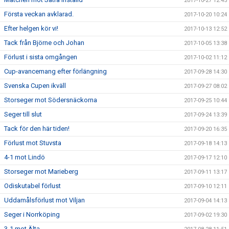
2017-10-27 12:45
Första veckan avklarad.
2017-10-20 10:24
Efter helgen kör vi!
2017-10-13 12:52
Tack från Björne och Johan
2017-10-05 13:38
Förlust i sista omgången
2017-10-02 11:12
Cup-avancemang efter förlängning
2017-09-28 14:30
Svenska Cupen ikväll
2017-09-27 08:02
Storseger mot Södersnäckorna
2017-09-25 10:44
Seger till slut
2017-09-24 13:39
Tack för den här tiden!
2017-09-20 16:35
Förlust mot Stuvsta
2017-09-18 14:13
4-1 mot Lindö
2017-09-17 12:10
Storseger mot Marieberg
2017-09-11 13:17
Odiskutabel förlust
2017-09-10 12:11
Uddamålsförlust mot Viljan
2017-09-04 14:13
Seger i Norrköping
2017-09-02 19:30
3-1 mot Älta