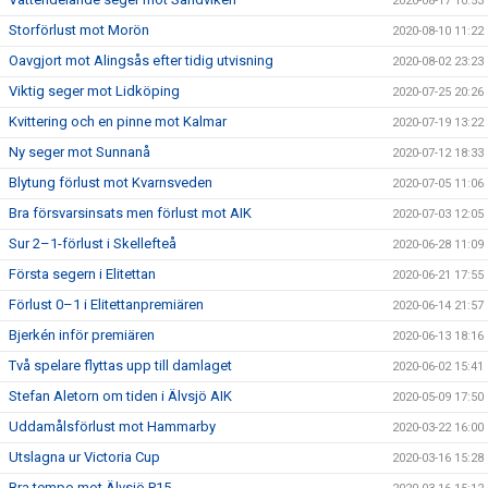
2020-08-17 10:53
Storförlust mot Morön
2020-08-10 11:22
Oavgjort mot Alingsås efter tidig utvisning
2020-08-02 23:23
Viktig seger mot Lidköping
2020-07-25 20:26
Kvittering och en pinne mot Kalmar
2020-07-19 13:22
Ny seger mot Sunnanå
2020-07-12 18:33
Blytung förlust mot Kvarnsveden
2020-07-05 11:06
Bra försvarsinsats men förlust mot AIK
2020-07-03 12:05
Sur 2–1-förlust i Skellefteå
2020-06-28 11:09
Första segern i Elitettan
2020-06-21 17:55
Förlust 0–1 i Elitettanpremiären
2020-06-14 21:57
Bjerkén inför premiären
2020-06-13 18:16
Två spelare flyttas upp till damlaget
2020-06-02 15:41
Stefan Aletorn om tiden i Älvsjö AIK
2020-05-09 17:50
Uddamålsförlust mot Hammarby
2020-03-22 16:00
Utslagna ur Victoria Cup
2020-03-16 15:28
Bra tempo mot Älvsjö P15