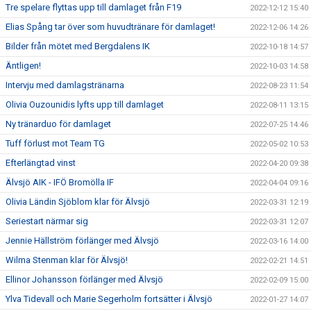
Tre spelare flyttas upp till damlaget från F19
2022-12-12 15:40
Elias Spång tar över som huvudtränare för damlaget!
2022-12-06 14:26
Bilder från mötet med Bergdalens IK
2022-10-18 14:57
Äntligen!
2022-10-03 14:58
Intervju med damlagstränarna
2022-08-23 11:54
Olivia Ouzounidis lyfts upp till damlaget
2022-08-11 13:15
Ny tränarduo för damlaget
2022-07-25 14:46
Tuff förlust mot Team TG
2022-05-02 10:53
Efterlängtad vinst
2022-04-20 09:38
Älvsjö AIK - IFÖ Bromölla IF
2022-04-04 09:16
Olivia Ländin Sjöblom klar för Älvsjö
2022-03-31 12:19
Seriestart närmar sig
2022-03-31 12:07
Jennie Hällström förlänger med Älvsjö
2022-03-16 14:00
Wilma Stenman klar för Älvsjö!
2022-02-21 14:51
Ellinor Johansson förlänger med Älvsjö
2022-02-09 15:00
Ylva Tidevall och Marie Segerholm fortsätter i Älvsjö
2022-01-27 14:07