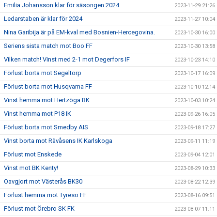
Emilia Johansson klar för säsongen 2024
2023-11-29 21:26
Ledarstaben är klar för 2024
2023-11-27 10:04
Nina Garibija är på EM-kval med Bosnien-Hercegovina.
2023-10-30 16:00
Seriens sista match mot Boo FF
2023-10-30 13:58
Vilken match! Vinst med 2-1 mot Degerfors IF
2023-10-23 14:10
Förlust borta mot Segeltorp
2023-10-17 16:09
Förlust borta mot Husqvarna FF
2023-10-10 12:14
Vinst hemma mot Hertzöga BK
2023-10-03 10:24
Vinst hemma mot P18 IK
2023-09-26 16:05
Förlust borta mot Smedby AIS
2023-09-18 17:27
Vinst borta mot Rävåsens IK Karlskoga
2023-09-11 11:19
Förlust mot Enskede
2023-09-04 12:01
Vinst mot BK Kenty!
2023-08-29 10:33
Oavgjort mot Västerås BK30
2023-08-22 12:39
Förlust hemma mot Tyresö FF
2023-08-16 09:51
Förlust mot Örebro SK FK
2023-08-07 11:11