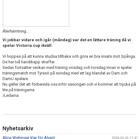
Återhämtning....
Vi jobbar vidare och igår (måndag) var det en lättare träning då vi
spelar Victoria cup ikväll.
Vi hoppas på att kunna studsa tillbaka och göra en bra insats mot Spånga.
De har två handikapp straffar.
Sedan fortsätter veckan med träning onsdag och torsdag innan vi spelar
träningsmatch mot Tyresö på söndag med ett lag blandat av Dam och
DamU spelare.
Nu gäller det att förbereda oss inför säsongen och vi kommer att trycka på
lite på träningarna.
/Ledarna
Nyhetsarkiv
Alice Wehinger klar för Älvsjö
2026-02-26 17:47