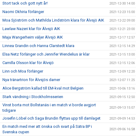
Stort tack och gott nytt år!
2021-12-30 14:00
Naomi Okhiria förlänger
2021-12-23 15:00
Moa Sjöström och Mathilda Lindström klara för Älvsjö AIK
2021-12-22 09:00
Lawlaw Nazeri klar för Älvsjö AIK
2021-12-21 23:00
Maja Wangerheim väljer Älvsjö AIK
2021-12-17 12:57
Linnea Grandin och Hanna Clarstedt klara
2021-12-15 14:29
Elsa Netz förlänger och Jennifer Wendelius är klar
2021-12-15 13:00
Camilla Olsson klar för Älvsjö
2021-12-15 12:06
Linn och Moa förlänger
2021-12-09 12:20
Nya tränartrion för Älvsjös damer
2021-12-07 11:25
Alice Bergström kallad till EM-kval mot Belgien
2021-10-06 13:16
Stark vändning i Stockholmsserien
2021-09-15 12:50
Vinst borta mot Bollstanäs i en match vi borde avgjort
2021-09-13 15:07
tidigare
Josefin Löbel och Saga Brundin flyttas upp till damlaget
2021-09-09 14:53
En match med mer att önska och svart på Sätra BP i
2021-09-06 16:58
Svenska cupen