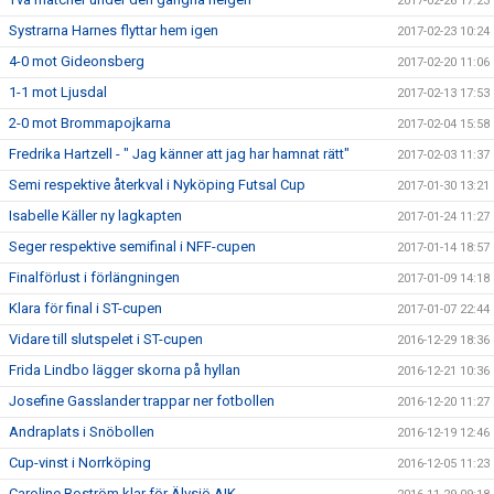
2017-02-26 17:23
Systrarna Harnes flyttar hem igen
2017-02-23 10:24
4-0 mot Gideonsberg
2017-02-20 11:06
1-1 mot Ljusdal
2017-02-13 17:53
2-0 mot Brommapojkarna
2017-02-04 15:58
Fredrika Hartzell - " Jag känner att jag har hamnat rätt"
2017-02-03 11:37
Semi respektive återkval i Nyköping Futsal Cup
2017-01-30 13:21
Isabelle Käller ny lagkapten
2017-01-24 11:27
Seger respektive semifinal i NFF-cupen
2017-01-14 18:57
Finalförlust i förlängningen
2017-01-09 14:18
Klara för final i ST-cupen
2017-01-07 22:44
Vidare till slutspelet i ST-cupen
2016-12-29 18:36
Frida Lindbo lägger skorna på hyllan
2016-12-21 10:36
Josefine Gasslander trappar ner fotbollen
2016-12-20 11:27
Andraplats i Snöbollen
2016-12-19 12:46
Cup-vinst i Norrköping
2016-12-05 11:23
Caroline Boström klar för Älvsjö AIK