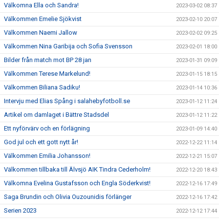
Välkomna Ella och Sandra!
2023-03-02 08:37
Välkommen Emelie Sjökvist
2023-02-10 20:07
Välkommen Naemi Jallow
2023-02-02 09:25
Välkommen Nina Garibija och Sofia Svensson
2023-02-01 18:00
Bilder från match mot BP 28 jan
2023-01-31 09:09
Välkommen Terese Markelund!
2023-01-15 18:15
Välkommen Biliana Sadiku!
2023-01-14 10:36
Intervju med Elias Spång i salahebyfotboll.se
2023-01-12 11:24
Artikel om damlaget i Bättre Stadsdel
2023-01-12 11:22
Ett nyförvärv och en förlägning
2023-01-09 14:40
God jul och ett gott nytt år!
2022-12-22 11:14
Välkommen Emilia Johansson!
2022-12-21 15:07
Välkommen tillbaka till Älvsjö AIK Tindra Cederholm!
2022-12-20 18:43
Välkomna Evelina Gustafsson och Engla Söderkvist!
2022-12-16 17:49
Saga Brundin och Olivia Ouzounidis förlänger
2022-12-16 17:42
Serien 2023
2022-12-12 17:44