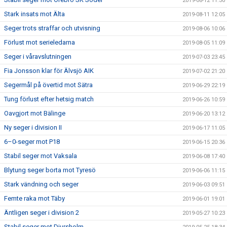
2019-08-12 11:30
Stark insats mot Älta
2019-08-11 12:05
Seger trots straffar och utvisning
2019-08-06 10:06
Förlust mot serieledarna
2019-08-05 11:09
Seger i våravslutningen
2019-07-03 23:45
Fia Jonsson klar för Älvsjö AIK
2019-07-02 21:20
Segermål på övertid mot Sätra
2019-06-29 22:19
Tung förlust efter hetsig match
2019-06-26 10:59
Oavgjort mot Bälinge
2019-06-20 13:12
Ny seger i division II
2019-06-17 11:05
6–0-seger mot P18
2019-06-15 20:36
Stabil seger mot Vaksala
2019-06-08 17:40
Blytung seger borta mot Tyresö
2019-06-06 11:15
Stark vändning och seger
2019-06-03 09:51
Femte raka mot Täby
2019-06-01 19:01
Äntligen seger i division 2
2019-05-27 10:23
Stabil seger mot Djursholm