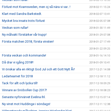
2018-02-13 10:33
Förlust mot Kvarnsveden, men oj så nära vi var...!
2018-02-11 15:24
Klart med Sandra Barkstedt.
2018-02-07 13:41
Mycket bra insats trots förlust
2018-02-05 07:08
Veckan som rullar!
2018-01-30 11:49
Ny målvakt förstärker vår trupp!
2018-01-29 07:08
Första matchen 2018, första vinsten!
2018-01-27 17:49
2018-01-22 09:25
Första veckan och kommande!
2018-01-16 14:10
Då drar vi igång 2018!!
2018-01-09 10:41
Vi önskar alla en riktigt God Jul och ett Gott Nytt År!
2017-12-21 14:08
Ledarteamet för 2018
2017-12-18 11:12
Tack för allt och lycka till!
2017-12-18 09:29
Vinnare av Snöbollen Cup 2017!
2017-12-18 08:23
Senaste nyförvärvet Evelina Ihl.
2017-12-15 07:14
Ny vinst mot Huddinge i söndags!
2017-12-11 12:38
Välmeriterade målvakten Jessica Höglander klar!