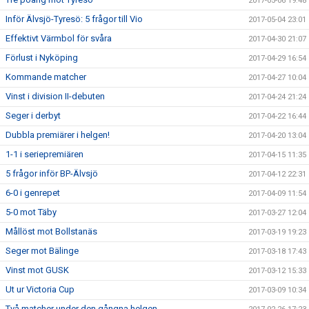
2017-05-06 19:48
Inför Älvsjö-Tyresö: 5 frågor till Vio
2017-05-04 23:01
Effektivt Värmbol för svåra
2017-04-30 21:07
Förlust i Nyköping
2017-04-29 16:54
Kommande matcher
2017-04-27 10:04
Vinst i division II-debuten
2017-04-24 21:24
Seger i derbyt
2017-04-22 16:44
Dubbla premiärer i helgen!
2017-04-20 13:04
1-1 i seriepremiären
2017-04-15 11:35
5 frågor inför BP-Älvsjö
2017-04-12 22:31
6-0 i genrepet
2017-04-09 11:54
5-0 mot Täby
2017-03-27 12:04
Mållöst mot Bollstanäs
2017-03-19 19:23
Seger mot Bälinge
2017-03-18 17:43
Vinst mot GUSK
2017-03-12 15:33
Ut ur Victoria Cup
2017-03-09 10:34
Två matcher under den gångna helgen