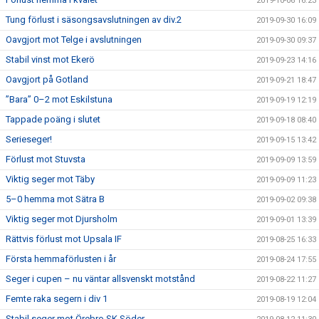
2019-10-06 16:23
Tung förlust i säsongsavslutningen av div.2
2019-09-30 16:09
Oavgjort mot Telge i avslutningen
2019-09-30 09:37
Stabil vinst mot Ekerö
2019-09-23 14:16
Oavgjort på Gotland
2019-09-21 18:47
”Bara” 0–2 mot Eskilstuna
2019-09-19 12:19
Tappade poäng i slutet
2019-09-18 08:40
Serieseger!
2019-09-15 13:42
Förlust mot Stuvsta
2019-09-09 13:59
Viktig seger mot Täby
2019-09-09 11:23
5–0 hemma mot Sätra B
2019-09-02 09:38
Viktig seger mot Djursholm
2019-09-01 13:39
Rättvis förlust mot Upsala IF
2019-08-25 16:33
Första hemmaförlusten i år
2019-08-24 17:55
Seger i cupen – nu väntar allsvenskt motstånd
2019-08-22 11:27
Femte raka segern i div 1
2019-08-19 12:04
Stabil seger mot Örebro SK Söder