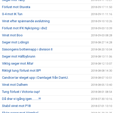
2018-09-17 13:21
Förlust mot Stuvsta
2018-09-17 11:50
0-4 mot IK Tun
2018-09-11 11:16
Vinst efter spännande avslutning
2018-09-10 10:26
Förlust mot IFK Nyköping i div2
2018-09-03 13:39
Vinst mot Boo
2018-09-03 08:28
Seger mot Lidingö
2018-08-27 14:28
Säsongens bottennapp i division II
2018-08-20 10:04
Seger mot Hällbybrunn
2018-08-13 11:06
Viktig seger mot Älta!
2018-08-12 13:07
Riktigt tung förlust mot BP!
2018-08-08 14:30
Candice tar steget upp i Damlaget från DamU.
2018-08-07 10:51
Vinst mot Dalhem
2018-08-05 13:40
Tung förlust i Victoria cup!
2018-08-01 08:54
Då drar vi igång igen.........!!!
2018-07-30 10:16
Stabil vinst mot P18
2018-07-01 13:10
Skön seger mot Värmbol.