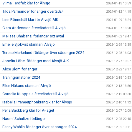
Vilma Ferdfelt klar för Älvsjö
2024-01-13 10:59
Tilda Parmander förlänger över 2024
2024-01-12 14:15
Linn Rönnehäll klar för Älvsjö AIK
2024-01-09 13:24
Clara Andersson återvänder till Älvsjö
2024-01-07 16:20
Melissa Shabanaj förlänger sitt avtal
2024-01-02 19:47
Emelie Sjökvist stannar i Älvsjö
2023-12-29 13:35
Terese Markelund förlänger över säsongen 2024
2023-12-28 16:03
Josefin Löbel förlänger med Älvsjö AIK
2023-12-27 10:57
Alice Blom förlänger
2023-12-22 19:17
Träningsmatcher 2024
2023-12-15 10:53
Ellen Håkans stannar i Älvsjö
2023-12-13 13:50
Cornelia Kuoppala återvänder till Älvsjö
2023-12-12 09:30
Isabella Praneetphonkrang klar för Älvsjö
2023-12-10 11:12
Perla Bäckberg klar för A-laget
2023-12-07 12:08
Naomi Schultze förlänger
2023-12-05 22:45
Fanny Wahlin förlänger över säsongen 2024
2023-12-02 13:11