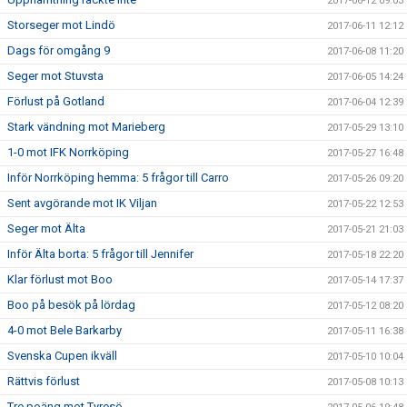
2017-06-12 09:03
Storseger mot Lindö
2017-06-11 12:12
Dags för omgång 9
2017-06-08 11:20
Seger mot Stuvsta
2017-06-05 14:24
Förlust på Gotland
2017-06-04 12:39
Stark vändning mot Marieberg
2017-05-29 13:10
1-0 mot IFK Norrköping
2017-05-27 16:48
Inför Norrköping hemma: 5 frågor till Carro
2017-05-26 09:20
Sent avgörande mot IK Viljan
2017-05-22 12:53
Seger mot Älta
2017-05-21 21:03
Inför Älta borta: 5 frågor till Jennifer
2017-05-18 22:20
Klar förlust mot Boo
2017-05-14 17:37
Boo på besök på lördag
2017-05-12 08:20
4-0 mot Bele Barkarby
2017-05-11 16:38
Svenska Cupen ikväll
2017-05-10 10:04
Rättvis förlust
2017-05-08 10:13
Tre poäng mot Tyresö