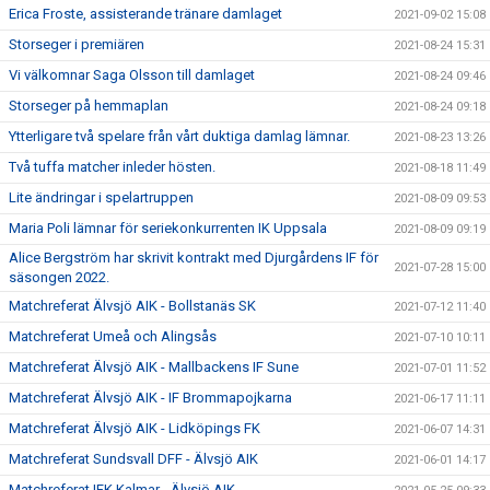
Erica Froste, assisterande tränare damlaget
2021-09-02 15:08
Storseger i premiären
2021-08-24 15:31
Vi välkomnar Saga Olsson till damlaget
2021-08-24 09:46
Storseger på hemmaplan
2021-08-24 09:18
Ytterligare två spelare från vårt duktiga damlag lämnar.
2021-08-23 13:26
Två tuffa matcher inleder hösten.
2021-08-18 11:49
Lite ändringar i spelartruppen
2021-08-09 09:53
Maria Poli lämnar för seriekonkurrenten IK Uppsala
2021-08-09 09:19
Alice Bergström har skrivit kontrakt med Djurgårdens IF för
2021-07-28 15:00
säsongen 2022.
Matchreferat Älvsjö AIK - Bollstanäs SK
2021-07-12 11:40
Matchreferat Umeå och Alingsås
2021-07-10 10:11
Matchreferat Älvsjö AIK - Mallbackens IF Sune
2021-07-01 11:52
Matchreferat Älvsjö AIK - IF Brommapojkarna
2021-06-17 11:11
Matchreferat Älvsjö AIK - Lidköpings FK
2021-06-07 14:31
Matchreferat Sundsvall DFF - Älvsjö AIK
2021-06-01 14:17
Matchreferat IFK Kalmar - Älvsjö AIK