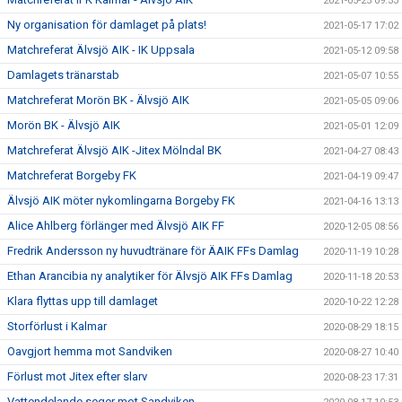
2021-05-25 09:33
Ny organisation för damlaget på plats!
2021-05-17 17:02
Matchreferat Älvsjö AIK - IK Uppsala
2021-05-12 09:58
Damlagets tränarstab
2021-05-07 10:55
Matchreferat Morön BK - Älvsjö AIK
2021-05-05 09:06
Morön BK - Älvsjö AIK
2021-05-01 12:09
Matchreferat Älvsjö AIK -Jitex Mölndal BK
2021-04-27 08:43
Matchreferat Borgeby FK
2021-04-19 09:47
Älvsjö AIK möter nykomlingarna Borgeby FK
2021-04-16 13:13
Alice Ahlberg förlänger med Älvsjö AIK FF
2020-12-05 08:56
Fredrik Andersson ny huvudtränare för ÄAIK FFs Damlag
2020-11-19 10:28
Ethan Arancibia ny analytiker för Älvsjö AIK FFs Damlag
2020-11-18 20:53
Klara flyttas upp till damlaget
2020-10-22 12:28
Storförlust i Kalmar
2020-08-29 18:15
Oavgjort hemma mot Sandviken
2020-08-27 10:40
Förlust mot Jitex efter slarv
2020-08-23 17:31
Vattendelande seger mot Sandviken