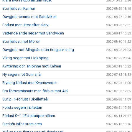
Klara flyttas upp till damlaget
2020-10-22 12:28
Storförlust i Kalmar
2020-08-29 18:15
Oavgjort hemma mot Sandviken
2020-08-27 10:40
Förlust mot Jitex efter slarv
2020-08-23 17:31
Vattendelande seger mot Sandviken
2020-08-17 10:53
Storförlust mot Morön
2020-08-10 11:22
Oavgjort mot Alingsås efter tidig utvisning
2020-08-02 23:23
Viktig seger mot Lidköping
2020-07-25 20:26
Kvittering och en pinne mot Kalmar
2020-07-19 13:22
Ny seger mot Sunnanå
2020-07-12 18:33
Blytung förlust mot Kvarnsveden
2020-07-05 11:06
Bra försvarsinsats men förlust mot AIK
2020-07-03 12:05
Sur 2–1-förlust i Skellefteå
2020-06-28 11:09
Första segern i Elitettan
2020-06-21 17:55
Förlust 0–1 i Elitettanpremiären
2020-06-14 21:57
Bjerkén inför premiären
2020-06-13 18:16