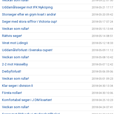
Veckan som rullar!
2018-05-22 07:00
Uddamålsseger mot IFK Nyköping
2018-05-21 17:17
Storseger efter en grym kvart i andra!
2018-05-20 09:42
Seger med stora siffror i Victoria cup!
2018-05-17 07:24
Veckan som rullar!
2018-05-15 13:44
Rättvis seger!
2018-05-14 08:51
Vinst mot Lidingö
2018-05-12 18:33
Uddamålsförlust i Svenska cupen!
2018-05-09 11:12
Veckan som rullar!
2018-05-08 10:42
2-2 mot Hässelby
2018-05-07 12:42
Derbyförlust!
2018-05-06 09:06
Veckan som rullar!
2018-05-01 09:23
Klar seger i division II
2018-04-30 13:34
Första nollan!
2018-04-30 10:06
Komfortabel seger i J DM kvarten!
2018-04-25 10:23
Veckan som rullar!
2018-04-24 07:41