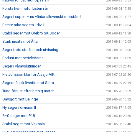
Rättvis förlust mot Upsala IF
2019-08-25 16:33
Första hemmaförlusten i år
2019-08-24 17:55
Seger i cupen – nu väntar allsvenskt motstånd
2019-08-22 11:27
Femte raka segern i div 1
2019-08-19 12:04
Stabil seger mot Örebro SK Söder
2019-08-12 11:30
Stark insats mot Älta
2019-08-11 12:05
Seger trots straffar och utvisning
2019-08-06 10:06
Förlust mot serieledarna
2019-08-05 11:09
Seger i våravslutningen
2019-07-03 23:45
Fia Jonsson klar för Älvsjö AIK
2019-07-02 21:20
Segermål på övertid mot Sätra
2019-06-29 22:19
Tung förlust efter hetsig match
2019-06-26 10:59
Oavgjort mot Bälinge
2019-06-20 13:12
Ny seger i division II
2019-06-17 11:05
6–0-seger mot P18
2019-06-15 20:36
Stabil seger mot Vaksala
2019-06-08 17:40