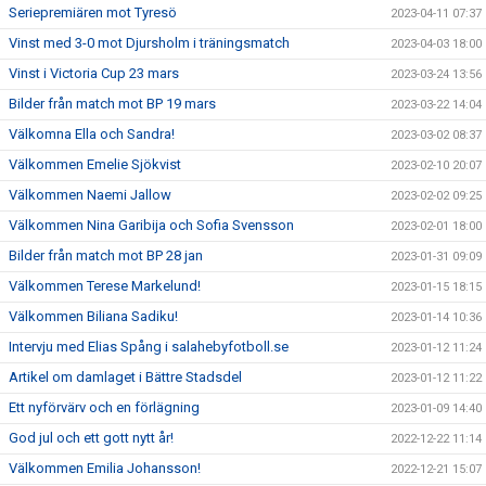
Seriepremiären mot Tyresö
2023-04-11 07:37
Vinst med 3-0 mot Djursholm i träningsmatch
2023-04-03 18:00
Vinst i Victoria Cup 23 mars
2023-03-24 13:56
Bilder från match mot BP 19 mars
2023-03-22 14:04
Välkomna Ella och Sandra!
2023-03-02 08:37
Välkommen Emelie Sjökvist
2023-02-10 20:07
Välkommen Naemi Jallow
2023-02-02 09:25
Välkommen Nina Garibija och Sofia Svensson
2023-02-01 18:00
Bilder från match mot BP 28 jan
2023-01-31 09:09
Välkommen Terese Markelund!
2023-01-15 18:15
Välkommen Biliana Sadiku!
2023-01-14 10:36
Intervju med Elias Spång i salahebyfotboll.se
2023-01-12 11:24
Artikel om damlaget i Bättre Stadsdel
2023-01-12 11:22
Ett nyförvärv och en förlägning
2023-01-09 14:40
God jul och ett gott nytt år!
2022-12-22 11:14
Välkommen Emilia Johansson!
2022-12-21 15:07