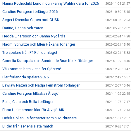
Hanna Rothschild Lundin och Fanny Wahlin klara för 2026
2025-11-04 21:27
Caroline Forsgren förlänger 2026
2025-10-30 15:45
Seger i Svenska Cupen mot GUSK
2025-08-08 12:23
Darine, Hanna och Yaren
2025-05-20 12:32
Hedda Ejnarsson och Sanna Nygårds
2025-02-24 14:28
Naomi Schultze och Ellen Håkans förlänger
2025-02-21 15:40
Tre spelare från F19 till damlaget
2025-02-21 15:33
Cornelia Kuoppala och Sandra de Brun Kenk förlänger
2025-01-09 13:46
Välkommen hem, Jennifer Sjösten!
2024-12-20 13:47
Fler förlängda spelare 2025
2024-12-12 15:37
Lawlaw Nazeri och Nadja Fernström förlänger
2024-12-07 10:46
Caroline Forsgren tillbaka i Älvsjö!
2024-11-29 22:45
Perla, Clara och Bella förlänger
2024-11-27 17:17
Ebba Hjalmarsson klar för Älvsjö AIK
2024-11-27 17:13
Didrik Sollenius fortsätter som huvudtränare
2024-11-07 12:57
Bilder från seriens sista match
2024-10-28 17:01