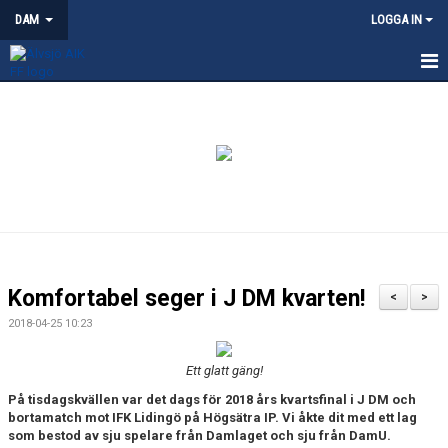
DAM
LOGGA IN
HEM
NYHETER
KALENDER
TRUPPEN
KONTAKT
Komfortabel seger i J DM kvarten!
<
>
MATCHER
2018-04-25 10:23
Ett glatt gäng!
På tisdagskvällen var det dags för 2018 års kvartsfinal i J DM och
bortamatch mot IFK Lidingö på Högsätra IP. Vi åkte dit med ett lag
som bestod av sju spelare från Damlaget och sju från DamU.