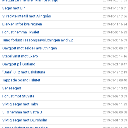
Magda Le Therisien klar för Älvsjö
2019-11-23 17:53
Seger mot BP
2019-11-15 10:31
Vi räckte inte till mot Alingsås
2019-10-12 17:36
Bjerkén inför kvalreturen
2019-10-11 16:24
Förlust hemma i kvalet
2019-10-06 16:23
Tung förlust i säsongsavslutningen av div.2
2019-09-30 16:09
Oavgjort mot Telge i avslutningen
2019-09-30 09:37
Stabil vinst mot Ekerö
2019-09-23 14:16
Oavgjort på Gotland
2019-09-21 18:47
”Bara” 0–2 mot Eskilstuna
2019-09-19 12:19
Tappade poäng i slutet
2019-09-18 08:40
Serieseger!
2019-09-15 13:42
Förlust mot Stuvsta
2019-09-09 13:59
Viktig seger mot Täby
2019-09-09 11:23
5–0 hemma mot Sätra B
2019-09-02 09:38
Viktig seger mot Djursholm
2019-09-01 13:39