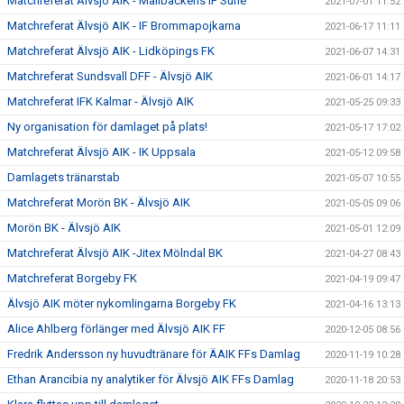
Matchreferat Älvsjö AIK - Mallbackens IF Sune
2021-07-01 11:52
Matchreferat Älvsjö AIK - IF Brommapojkarna
2021-06-17 11:11
Matchreferat Älvsjö AIK - Lidköpings FK
2021-06-07 14:31
Matchreferat Sundsvall DFF - Älvsjö AIK
2021-06-01 14:17
Matchreferat IFK Kalmar - Älvsjö AIK
2021-05-25 09:33
Ny organisation för damlaget på plats!
2021-05-17 17:02
Matchreferat Älvsjö AIK - IK Uppsala
2021-05-12 09:58
Damlagets tränarstab
2021-05-07 10:55
Matchreferat Morön BK - Älvsjö AIK
2021-05-05 09:06
Morön BK - Älvsjö AIK
2021-05-01 12:09
Matchreferat Älvsjö AIK -Jitex Mölndal BK
2021-04-27 08:43
Matchreferat Borgeby FK
2021-04-19 09:47
Älvsjö AIK möter nykomlingarna Borgeby FK
2021-04-16 13:13
Alice Ahlberg förlänger med Älvsjö AIK FF
2020-12-05 08:56
Fredrik Andersson ny huvudtränare för ÄAIK FFs Damlag
2020-11-19 10:28
Ethan Arancibia ny analytiker för Älvsjö AIK FFs Damlag
2020-11-18 20:53