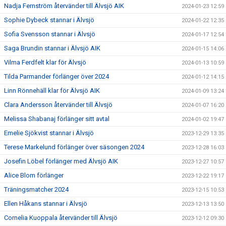
Nadja Fernström återvänder till Älvsjö AIK
2024-01-23 12:59
Sophie Dybeck stannar i Älvsjö
2024-01-22 12:35
Sofia Svensson stannar i Älvsjö
2024-01-17 12:54
Saga Brundin stannar i Älvsjö AIK
2024-01-15 14:06
Vilma Ferdfelt klar för Älvsjö
2024-01-13 10:59
Tilda Parmander förlänger över 2024
2024-01-12 14:15
Linn Rönnehäll klar för Älvsjö AIK
2024-01-09 13:24
Clara Andersson återvänder till Älvsjö
2024-01-07 16:20
Melissa Shabanaj förlänger sitt avtal
2024-01-02 19:47
Emelie Sjökvist stannar i Älvsjö
2023-12-29 13:35
Terese Markelund förlänger över säsongen 2024
2023-12-28 16:03
Josefin Löbel förlänger med Älvsjö AIK
2023-12-27 10:57
Alice Blom förlänger
2023-12-22 19:17
Träningsmatcher 2024
2023-12-15 10:53
Ellen Håkans stannar i Älvsjö
2023-12-13 13:50
Cornelia Kuoppala återvänder till Älvsjö
2023-12-12 09:30