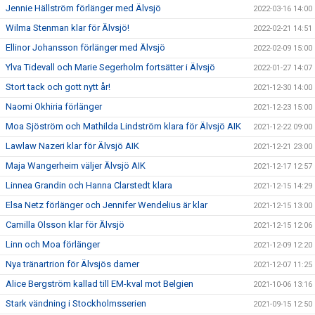
Jennie Hällström förlänger med Älvsjö
2022-03-16 14:00
Wilma Stenman klar för Älvsjö!
2022-02-21 14:51
Ellinor Johansson förlänger med Älvsjö
2022-02-09 15:00
Ylva Tidevall och Marie Segerholm fortsätter i Älvsjö
2022-01-27 14:07
Stort tack och gott nytt år!
2021-12-30 14:00
Naomi Okhiria förlänger
2021-12-23 15:00
Moa Sjöström och Mathilda Lindström klara för Älvsjö AIK
2021-12-22 09:00
Lawlaw Nazeri klar för Älvsjö AIK
2021-12-21 23:00
Maja Wangerheim väljer Älvsjö AIK
2021-12-17 12:57
Linnea Grandin och Hanna Clarstedt klara
2021-12-15 14:29
Elsa Netz förlänger och Jennifer Wendelius är klar
2021-12-15 13:00
Camilla Olsson klar för Älvsjö
2021-12-15 12:06
Linn och Moa förlänger
2021-12-09 12:20
Nya tränartrion för Älvsjös damer
2021-12-07 11:25
Alice Bergström kallad till EM-kval mot Belgien
2021-10-06 13:16
Stark vändning i Stockholmsserien
2021-09-15 12:50