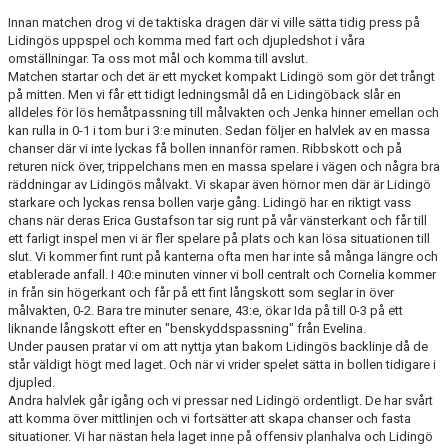
Innan matchen drog vi de taktiska dragen där vi ville sätta tidig press på
Lidingös uppspel och komma med fart och djupledshot i våra
omställningar. Ta oss mot mål och komma till avslut.
Matchen startar och det är ett mycket kompakt Lidingö som gör det trångt
på mitten. Men vi får ett tidigt ledningsmål då en Lidingöback slår en
alldeles för lös hemåtpassning till målvakten och Jenka hinner emellan och
kan rulla in 0-1 i tom bur i 3:e minuten. Sedan följer en halvlek av en massa
chanser där vi inte lyckas få bollen innanför ramen. Ribbskott och på
returen nick över, trippelchans men en massa spelare i vägen och några bra
räddningar av Lidingös målvakt. Vi skapar även hörnor men där är Lidingö
starkare och lyckas rensa bollen varje gång. Lidingö har en riktigt vass
chans när deras Erica Gustafson tar sig runt på vår vänsterkant och får till
ett farligt inspel men vi är fler spelare på plats och kan lösa situationen till
slut. Vi kommer fint runt på kanterna ofta men har inte så många längre och
etablerade anfall. I 40:e minuten vinner vi boll centralt och Cornelia kommer
in från sin högerkant och får på ett fint långskott som seglar in över
målvakten, 0-2. Bara tre minuter senare, 43:e, ökar Ida på till 0-3 på ett
liknande långskott efter en "benskyddspassning" från Evelina.
Under pausen pratar vi om att nyttja ytan bakom Lidingös backlinje då de
står väldigt högt med laget. Och när vi vrider spelet sätta in bollen tidigare i
djupled.
Andra halvlek går igång och vi pressar ned Lidingö ordentligt. De har svårt
att komma över mittlinjen och vi fortsätter att skapa chanser och fasta
situationer. Vi har nästan hela laget inne på offensiv planhalva och Lidingö