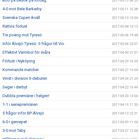
Boo på besök på lördag
2017-05-12 08:20
4-0 mot Bele Barkarby
2017-05-11 16:38
Svenska Cupen ikväll
2017-05-10 10:04
Rättvis förlust
2017-05-08 10:13
Tre poäng mot Tyresö
2017-05-06 19:48
Inför Älvsjö-Tyresö: 5 frågor till Vio
2017-05-04 23:01
Effektivt Värmbol för svåra
2017-04-30 21:07
Förlust i Nyköping
2017-04-29 16:54
Kommande matcher
2017-04-27 10:04
Vinst i division II-debuten
2017-04-24 21:24
Seger i derbyt
2017-04-22 16:44
Dubbla premiärer i helgen!
2017-04-20 13:04
1-1 i seriepremiären
2017-04-15 11:35
5 frågor inför BP-Älvsjö
2017-04-12 22:31
6-0 i genrepet
2017-04-09 11:54
5-0 mot Täby
2017-03-27 12:04