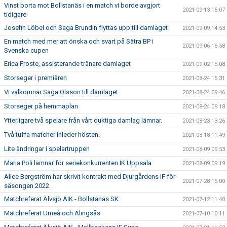
Vinst borta mot Bollstanäs i en match vi borde avgjort
2021-09-13 15:07
tidigare
Josefin Löbel och Saga Brundin flyttas upp till damlaget
2021-09-09 14:53
En match med mer att önska och svart på Sätra BP i
2021-09-06 16:58
Svenska cupen
Erica Froste, assisterande tränare damlaget
2021-09-02 15:08
Storseger i premiären
2021-08-24 15:31
Vi välkomnar Saga Olsson till damlaget
2021-08-24 09:46
Storseger på hemmaplan
2021-08-24 09:18
Ytterligare två spelare från vårt duktiga damlag lämnar.
2021-08-23 13:26
Två tuffa matcher inleder hösten.
2021-08-18 11:49
Lite ändringar i spelartruppen
2021-08-09 09:53
Maria Poli lämnar för seriekonkurrenten IK Uppsala
2021-08-09 09:19
Alice Bergström har skrivit kontrakt med Djurgårdens IF för
2021-07-28 15:00
säsongen 2022.
Matchreferat Älvsjö AIK - Bollstanäs SK
2021-07-12 11:40
Matchreferat Umeå och Alingsås
2021-07-10 10:11