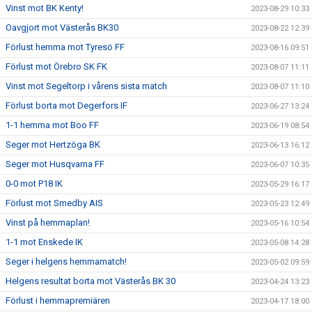
Vinst mot BK Kenty!
2023-08-29 10:33
Oavgjort mot Västerås BK30
2023-08-22 12:39
Förlust hemma mot Tyresö FF
2023-08-16 09:51
Förlust mot Örebro SK FK
2023-08-07 11:11
Vinst mot Segeltorp i vårens sista match
2023-08-07 11:10
Förlust borta mot Degerfors IF
2023-06-27 13:24
1-1 hemma mot Boo FF
2023-06-19 08:54
Seger mot Hertzöga BK
2023-06-13 16:12
Seger mot Husqvarna FF
2023-06-07 10:35
0-0 mot P18 IK
2023-05-29 16:17
Förlust mot Smedby AIS
2023-05-23 12:49
Vinst på hemmaplan!
2023-05-16 10:54
1-1 mot Enskede IK
2023-05-08 14:28
Seger i helgens hemmamatch!
2023-05-02 09:59
Helgens resultat borta mot Västerås BK 30
2023-04-24 13:23
Förlust i hemmapremiären
2023-04-17 18:00