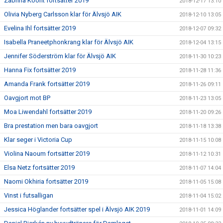
Zabrina Koont fortsätter 2019
2018-12-17 13:10
Olivia Nyberg Carlsson klar för Älvsjö AIK
2018-12-10 13:05
Evelina Ihl fortsätter 2019
2018-12-07 09:32
Isabella Praneetphonkrang klar för Älvsjö AIK
2018-12-04 13:15
Jennifer Söderström klar för Älvsjö AIK
2018-11-30 10:23
Hanna Fix fortsätter 2019
2018-11-28 11:36
Amanda Frank fortsätter 2019
2018-11-26 09:11
Oavgjort mot BP
2018-11-23 13:05
Moa Liwendahl fortsätter 2019
2018-11-20 09:26
Bra prestation men bara oavgjort
2018-11-18 13:38
Klar seger i Victoria Cup
2018-11-15 10:08
Violina Naoum fortsätter 2019
2018-11-12 10:31
Elsa Netz fortsätter 2019
2018-11-07 14:04
Naomi Okhiria fortsätter 2019
2018-11-05 15:08
Vinst i futsalligan
2018-11-04 15:02
Jessica Höglander fortsätter spel i Älvsjö AIK 2019
2018-11-01 14:09