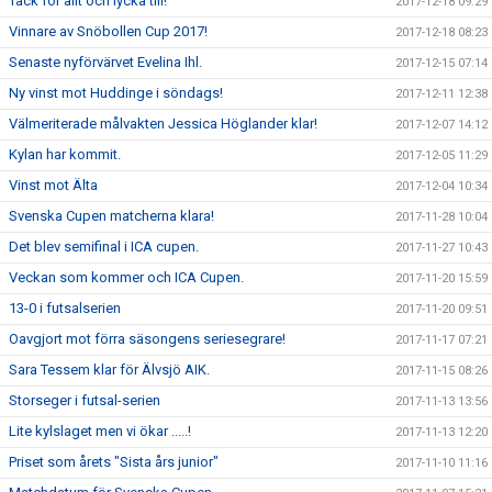
Tack för allt och lycka till!
2017-12-18 09:29
Vinnare av Snöbollen Cup 2017!
2017-12-18 08:23
Senaste nyförvärvet Evelina Ihl.
2017-12-15 07:14
Ny vinst mot Huddinge i söndags!
2017-12-11 12:38
Välmeriterade målvakten Jessica Höglander klar!
2017-12-07 14:12
Kylan har kommit.
2017-12-05 11:29
Vinst mot Älta
2017-12-04 10:34
Svenska Cupen matcherna klara!
2017-11-28 10:04
Det blev semifinal i ICA cupen.
2017-11-27 10:43
Veckan som kommer och ICA Cupen.
2017-11-20 15:59
13-0 i futsalserien
2017-11-20 09:51
Oavgjort mot förra säsongens seriesegrare!
2017-11-17 07:21
Sara Tessem klar för Älvsjö AIK.
2017-11-15 08:26
Storseger i futsal-serien
2017-11-13 13:56
Lite kylslaget men vi ökar .....!
2017-11-13 12:20
Priset som årets "Sista års junior"
2017-11-10 11:16