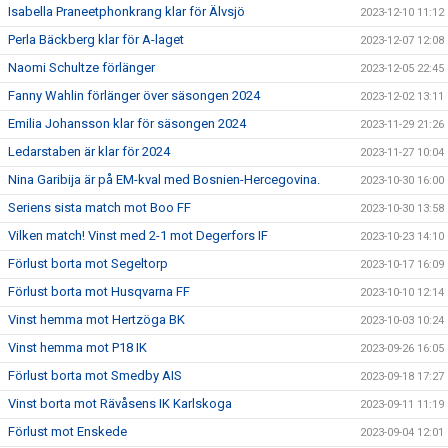
Isabella Praneetphonkrang klar för Älvsjö
2023-12-10 11:12
Perla Bäckberg klar för A-laget
2023-12-07 12:08
Naomi Schultze förlänger
2023-12-05 22:45
Fanny Wahlin förlänger över säsongen 2024
2023-12-02 13:11
Emilia Johansson klar för säsongen 2024
2023-11-29 21:26
Ledarstaben är klar för 2024
2023-11-27 10:04
Nina Garibija är på EM-kval med Bosnien-Hercegovina.
2023-10-30 16:00
Seriens sista match mot Boo FF
2023-10-30 13:58
Vilken match! Vinst med 2-1 mot Degerfors IF
2023-10-23 14:10
Förlust borta mot Segeltorp
2023-10-17 16:09
Förlust borta mot Husqvarna FF
2023-10-10 12:14
Vinst hemma mot Hertzöga BK
2023-10-03 10:24
Vinst hemma mot P18 IK
2023-09-26 16:05
Förlust borta mot Smedby AIS
2023-09-18 17:27
Vinst borta mot Rävåsens IK Karlskoga
2023-09-11 11:19
Förlust mot Enskede
2023-09-04 12:01