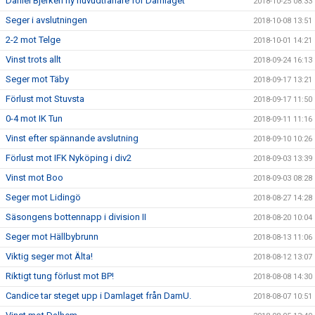
Daniel Bjerkén ny huvudtränare för Damlaget
2018-10-25 08:33
Seger i avslutningen
2018-10-08 13:51
2-2 mot Telge
2018-10-01 14:21
Vinst trots allt
2018-09-24 16:13
Seger mot Täby
2018-09-17 13:21
Förlust mot Stuvsta
2018-09-17 11:50
0-4 mot IK Tun
2018-09-11 11:16
Vinst efter spännande avslutning
2018-09-10 10:26
Förlust mot IFK Nyköping i div2
2018-09-03 13:39
Vinst mot Boo
2018-09-03 08:28
Seger mot Lidingö
2018-08-27 14:28
Säsongens bottennapp i division II
2018-08-20 10:04
Seger mot Hällbybrunn
2018-08-13 11:06
Viktig seger mot Älta!
2018-08-12 13:07
Riktigt tung förlust mot BP!
2018-08-08 14:30
Candice tar steget upp i Damlaget från DamU.
2018-08-07 10:51