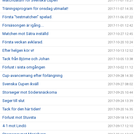
Matchdatum för Svenska Cupen
2017-11-07 15:21
Träningsprogram för onsdag utmailat!
2017-11-07 14:35
Första "testmatchen" spelad.
2017-11-06 07:22
Försäsongen är igång....
2017-11-01 12:42
Matchen mot Sätra inställd
2017-10-27 12:45
Första veckan avklarad.
2017-10-20 10:24
Efter helgen kör vi!
2017-10-13 12:52
Tack från Björne och Johan
2017-10-05 13:38
Förlust i sista omgången
2017-10-02 11:12
Cup-avancemang efter förlängning
2017-09-28 14:30
Svenska Cupen ikväll
2017-09-27 08:02
Storseger mot Södersnäckorna
2017-09-25 10:44
Seger till slut
2017-09-24 13:39
Tack för den här tiden!
2017-09-20 16:35
Förlust mot Stuvsta
2017-09-18 14:13
4-1 mot Lindö
2017-09-17 12:10