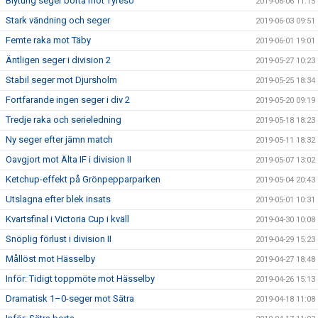
Blytung seger borta mot Tyresö
2019-06-06 11:15
Stark vändning och seger
2019-06-03 09:51
Femte raka mot Täby
2019-06-01 19:01
Äntligen seger i division 2
2019-05-27 10:23
Stabil seger mot Djursholm
2019-05-25 18:34
Fortfarande ingen seger i div 2
2019-05-20 09:19
Tredje raka och serieledning
2019-05-18 18:23
Ny seger efter jämn match
2019-05-11 18:32
Oavgjort mot Älta IF i division II
2019-05-07 13:02
Ketchup-effekt på Grönpepparparken
2019-05-04 20:43
Utslagna efter blek insats
2019-05-01 10:31
Kvartsfinal i Victoria Cup i kväll
2019-04-30 10:08
Snöplig förlust i division II
2019-04-29 15:23
Mållöst mot Hässelby
2019-04-27 18:48
Inför: Tidigt toppmöte mot Hässelby
2019-04-26 15:13
Dramatisk 1–0-seger mot Sätra
2019-04-18 11:08