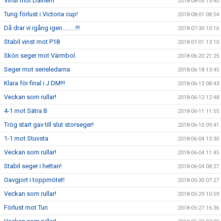
Vinst mot Dalhem
2018-08-05 13:40
Tung förlust i Victoria cup!
2018-08-01 08:54
Då drar vi igång igen.........!!!
2018-07-30 10:16
Stabil vinst mot P18
2018-07-01 13:10
Skön seger mot Värmbol.
2018-06-20 21:25
Seger mot serieledarna
2018-06-18 13:45
Klara för final i J DM!!!
2018-06-13 08:43
Veckan som rullar!
2018-06-12 12:48
4-1 mot Sätra B
2018-06-11 11:55
Trög start gav till slut storseger!
2018-06-10 09:41
1-1 mot Stuvsta
2018-06-04 13:30
Veckan som rullar!
2018-06-04 11:45
Stabil seger i hettan!
2018-06-04 08:27
Oavgjort i toppmötet!
2018-05-30 07:27
Veckan som rullar!
2018-05-29 10:59
Förlust mot Tun
2018-05-27 16:36