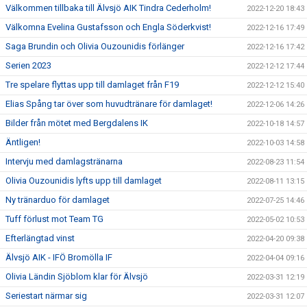
Välkommen tillbaka till Älvsjö AIK Tindra Cederholm!
2022-12-20 18:43
Välkomna Evelina Gustafsson och Engla Söderkvist!
2022-12-16 17:49
Saga Brundin och Olivia Ouzounidis förlänger
2022-12-16 17:42
Serien 2023
2022-12-12 17:44
Tre spelare flyttas upp till damlaget från F19
2022-12-12 15:40
Elias Spång tar över som huvudtränare för damlaget!
2022-12-06 14:26
Bilder från mötet med Bergdalens IK
2022-10-18 14:57
Äntligen!
2022-10-03 14:58
Intervju med damlagstränarna
2022-08-23 11:54
Olivia Ouzounidis lyfts upp till damlaget
2022-08-11 13:15
Ny tränarduo för damlaget
2022-07-25 14:46
Tuff förlust mot Team TG
2022-05-02 10:53
Efterlängtad vinst
2022-04-20 09:38
Älvsjö AIK - IFÖ Bromölla IF
2022-04-04 09:16
Olivia Ländin Sjöblom klar för Älvsjö
2022-03-31 12:19
Seriestart närmar sig
2022-03-31 12:07