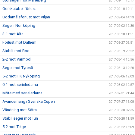
Storseger mot Marieberg
2017-09-11 13:17
Odiskutabel förlust
2017-09-10 12:11
Uddamålsförlust mot Viljan
2017-09-04 14:13
Seger i Norrköping
2017-09-02 19:30
3-1 mot Älta
2017-08-28 11:51
Förlust mot Dalhem
2017-08-27 09:51
Stabilt mot Boo
2017-08-19 20:22
2-2 mot Värmbol
2017-08-14 10:56
Seger mot Tyresö
2017-08-13 12:20
5-2 mot IFK Nyköping
2017-08-06 12:03
0-1 mot serieledarna
2017-08-02 12:57
Möte med serieledarna
2017-07-31 21:44
Avancemang i Svenska Cupen
2017-07-27 16:08
Vändning mot Sätra
2017-06-30 07:35
Stabil seger mot Tun
2017-06-28 11:59
5-2 mot Telge
2017-06-22 15:09