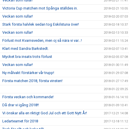
Veckan som rullar!
2018-02-27 11:41
Victoria Cup matchen mot Spånga ställdes in.
2018-02-21 10:05
Veckan som rullar!
2018-02-20 07:03
Stark första halvlek sedan tog Eskilstuna över!
2018-02-18 10:37
Veckan som rullar!
2018-02-13 10:33
Förlust mot Kvarnsveden, men oj så nära vi var...!
2018-02-11 15:24
Klart med Sandra Barkstedt.
2018-02-07 13:41
Mycket bra insats trots förlust
2018-02-05 07:08
Veckan som rullar!
2018-01-30 11:49
Ny målvakt förstärker vår trupp!
2018-01-29 07:08
Första matchen 2018, första vinsten!
2018-01-27 17:49
2018-01-22 09:25
Första veckan och kommande!
2018-01-16 14:10
Då drar vi igång 2018!!
2018-01-09 10:41
Vi önskar alla en riktigt God Jul och ett Gott Nytt År!
2017-12-21 14:08
Ledarteamet för 2018
2017-12-18 11:12