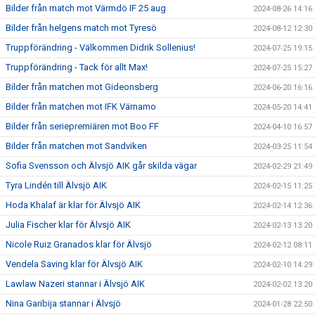
Bilder från match mot Värmdö IF 25 aug
2024-08-26 14:16
Bilder från helgens match mot Tyresö
2024-08-12 12:30
Truppförändring - Välkommen Didrik Sollenius!
2024-07-25 19:15
Truppförändring - Tack för allt Max!
2024-07-25 15:27
Bilder från matchen mot Gideonsberg
2024-06-20 16:16
Bilder från matchen mot IFK Värnamo
2024-05-20 14:41
Bilder från seriepremiären mot Boo FF
2024-04-10 16:57
Bilder från matchen mot Sandviken
2024-03-25 11:54
Sofia Svensson och Älvsjö AIK går skilda vägar
2024-02-29 21:49
Tyra Lindén till Älvsjö AIK
2024-02-15 11:25
Hoda Khalaf är klar för Älvsjö AIK
2024-02-14 12:36
Julia Fischer klar för Älvsjö AIK
2024-02-13 13:20
Nicole Ruiz Granados klar för Älvsjö
2024-02-12 08:11
Vendela Saving klar för Älvsjö AIK
2024-02-10 14:29
Lawlaw Nazeri stannar i Älvsjö AIK
2024-02-02 13:20
Nina Garibija stannar i Älvsjö
2024-01-28 22:50