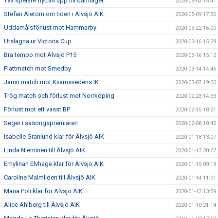
Två spelare flyttas upp till damlaget
2020-06-02 15:41
Stefan Aletorn om tiden i Älvsjö AIK
2020-05-09 17:50
Uddamålsförlust mot Hammarby
2020-03-22 16:00
Utslagna ur Victoria Cup
2020-03-16 15:28
Bra tempo mot Älvsjö P15
2020-03-16 15:12
Plattmatch mot Smedby
2020-03-14 14:46
Jämn match mot Kvarnsvedens IK
2020-03-07 19:00
Trög match och förlust mot Norrköping
2020-02-23 14:33
Förlust mot ett vasst BP
2020-02-15 18:21
Seger i säsongspremiären
2020-02-08 18:45
Isabelle Granlund klar för Älvsjö AIK
2020-01-18 13:07
Linda Nieminen till Älvsjö AIK
2020-01-17 20:27
Emylinah Elvhage klar för Älvsjö AIK
2020-01-15 09:19
Caroline Malmliden till Älvsjö AIK
2020-01-14 11:01
Maria Poli klar för Älvsjö AIK
2020-01-12 13:59
Alice Ahlberg till Älvsjö AIK
2020-01-10 21:14