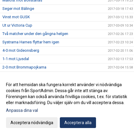
Mållöst mot Bollstanäs
2017-03-19 19:23
Seger mot Bälinge
2017-03-18 17:43
Vinst mot GUSK
2017-03-12 15:33
Ut ur Victoria Cup
2017-03-09 10:34
Två matcher under den gångna helgen
2017-02-26 17:23
Systrarna Harnes flyttar hem igen
2017-02-23 10:24
4-0 mot Gideonsberg
2017-02-20 11:06
1-1 mot Ljusdal
2017-02-13 17:53
2-0 mot Brommapojkarna
2017-02-04 15:58
Fredrika Hartzell - " Jag känner att jag har hamnat rätt"
2017-02-03 11:37
Semi respektive återkval i Nyköping Futsal Cup
För att hemsidan ska fungera korrekt använder vi nödvändiga
2017-01-30 13:21
cookies från SportAdmin. Dessa går inte att stänga av.
Isabelle Käller ny lagkapten
2017-01-24 11:27
Föreningen kan också använda frivilliga cookies, t.ex. för statistik
Seger respektive semifinal i NFF-cupen
2017-01-14 18:57
eller marknadsföring. Du väljer själv om du vill acceptera dessa.
Finalförlust i förlängningen
2017-01-09 14:18
Anpassa dina val
Klara för final i ST-cupen
2017-01-07 22:44
Acceptera nödvändiga
Acceptera alla
Vidare till slutspelet i ST-cupen
2016-12-29 18:36