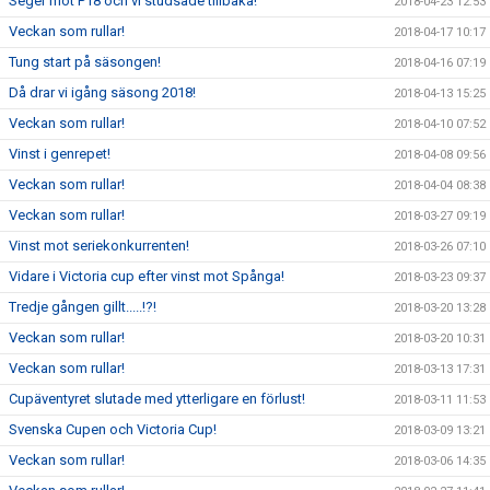
Seger mot P18 och vi studsade tillbaka!
2018-04-23 12:53
Veckan som rullar!
2018-04-17 10:17
Tung start på säsongen!
2018-04-16 07:19
Då drar vi igång säsong 2018!
2018-04-13 15:25
Veckan som rullar!
2018-04-10 07:52
Vinst i genrepet!
2018-04-08 09:56
Veckan som rullar!
2018-04-04 08:38
Veckan som rullar!
2018-03-27 09:19
Vinst mot seriekonkurrenten!
2018-03-26 07:10
Vidare i Victoria cup efter vinst mot Spånga!
2018-03-23 09:37
Tredje gången gillt.....!?!
2018-03-20 13:28
Veckan som rullar!
2018-03-20 10:31
Veckan som rullar!
2018-03-13 17:31
Cupäventyret slutade med ytterligare en förlust!
2018-03-11 11:53
Svenska Cupen och Victoria Cup!
2018-03-09 13:21
Veckan som rullar!
2018-03-06 14:35