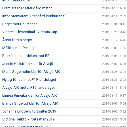
Inför: Sätra borta
2019-04-17 11:03
Premiärseger efter dålig match
2019-04-13 16:58
Inför premiären: "Stenhård konkurrens"
2019-04-11 12:59
Seger mot Bollstanäs
2019-03-31 18:45
Vidare till kvartsfinal i Victoria Cup
2019-03-28 23:46
Årets första seger
2019-03-17 16:46
Mållöst mot Peking
2019-03-09 17:55
Bjerkén om halvleken mot BP
2019-03-04 14:28
Jennie Hällström klar för Älvsjö
2019-03-02 16:48
Marie Segerholm klar för Älvsjö AIK
2019-01-28 13:02
Nyttig förlust mot F19-landslaget
2019-01-21 12:22
Älvsjö AIK möter F19-landslaget
2019-01-11 15:48
Linnéa Rimeika klar för Älvsjö AIK
2019-01-11 10:57
Bianca Stigerud klar för Älvsjö AIK
2019-01-07 15:04
Johanna Engberg fortsätter 2019
2019-01-02 13:22
Victoria Heikfolk fortsätter 2019
2018-12-21 13:08