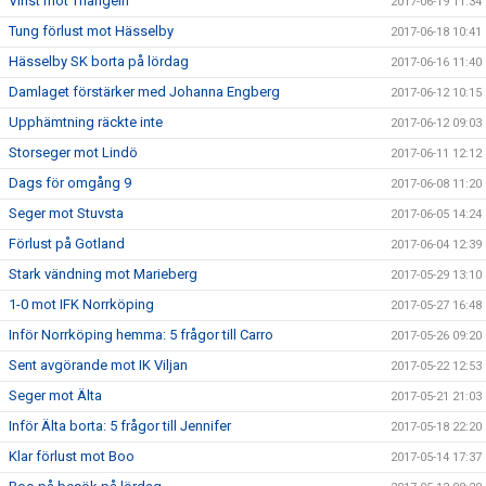
Vinst mot Triangeln
2017-06-19 11:34
Tung förlust mot Hässelby
2017-06-18 10:41
Hässelby SK borta på lördag
2017-06-16 11:40
Damlaget förstärker med Johanna Engberg
2017-06-12 10:15
Upphämtning räckte inte
2017-06-12 09:03
Storseger mot Lindö
2017-06-11 12:12
Dags för omgång 9
2017-06-08 11:20
Seger mot Stuvsta
2017-06-05 14:24
Förlust på Gotland
2017-06-04 12:39
Stark vändning mot Marieberg
2017-05-29 13:10
1-0 mot IFK Norrköping
2017-05-27 16:48
Inför Norrköping hemma: 5 frågor till Carro
2017-05-26 09:20
Sent avgörande mot IK Viljan
2017-05-22 12:53
Seger mot Älta
2017-05-21 21:03
Inför Älta borta: 5 frågor till Jennifer
2017-05-18 22:20
Klar förlust mot Boo
2017-05-14 17:37