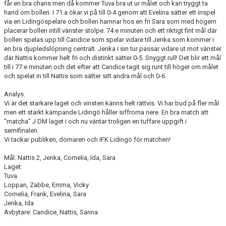
får en bra chans men då kommer Tuva bra ut ur målet och kan tryggt ta
hand om bollen. I 71:a ökar vi på till 0-4 genom att Evelina sätter ett inspel
via en Lidingöspelare och bollen hamnar hos en fri Sara som med högern
placerar bollen intill vänster stolpe. 74:e minuten och ett riktigt fint mål där
bollen spelas upp till Candice som spelar vidare till Jenka som kommer i
en bra djupledslöpning centralt. Jenka i sin tur passar vidare ut mot vänster
där Nattis kommer helt fri och distinkt sätter 0-5. Snyggt rull! Det blir ett mål
till i 77:e minuten och det efter att Candice tagit sig runt till höger om målet
och spelat in till Nattis som sätter sitt andra mål och 0-6.
Analys.
Vi är det starkare laget och vinsten känns helt rättvis. Vi har bud på fler mål
men ett starkt kämpande Lidingö håller siffrorna nere. En bra match att
"matcha" J DM laget i och nu väntar troligen en tuffare uppgift i
semifinalen.
Vi tackar publiken, domaren och IFK Lidingö för matchen!
Mål: Nattis 2, Jenka, Cornelia, Ida, Sara
Laget:
Tuva
Loppan, Zabbe, Emma, Vicky
Cornelia, Frank, Evelina, Sara
Jenka, Ida
Avbytare: Candice, Nattis, Sanna