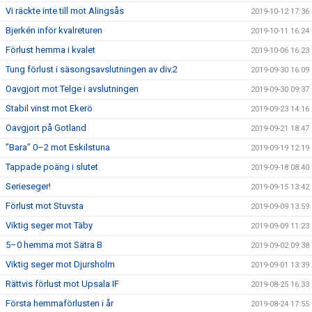
Vi räckte inte till mot Alingsås
2019-10-12 17:36
Bjerkén inför kvalreturen
2019-10-11 16:24
Förlust hemma i kvalet
2019-10-06 16:23
Tung förlust i säsongsavslutningen av div.2
2019-09-30 16:09
Oavgjort mot Telge i avslutningen
2019-09-30 09:37
Stabil vinst mot Ekerö
2019-09-23 14:16
Oavgjort på Gotland
2019-09-21 18:47
”Bara” 0–2 mot Eskilstuna
2019-09-19 12:19
Tappade poäng i slutet
2019-09-18 08:40
Serieseger!
2019-09-15 13:42
Förlust mot Stuvsta
2019-09-09 13:59
Viktig seger mot Täby
2019-09-09 11:23
5–0 hemma mot Sätra B
2019-09-02 09:38
Viktig seger mot Djursholm
2019-09-01 13:39
Rättvis förlust mot Upsala IF
2019-08-25 16:33
Första hemmaförlusten i år
2019-08-24 17:55