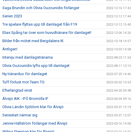
Saga Brundin och Olivia Ouzounidis förlänger
2022-12-16 17:42
Serien 2023
2022-12-12 17:44
Tre spelare flyttas upp till damlaget från F19
2022-12-12 15:40
Elias Spång tar över som huvudtränare för damlaget!
2022-12-06 14:26
Bilder från mötet med Bergdalens IK
2022-10-18 14:57
Äntligen!
2022-10-03 14:58
Intervju med damlagstränarna
2022-08-23 11:54
Olivia Ouzounidis lyfts upp till damlaget
2022-08-11 13:15
Ny tränarduo för damlaget
2022-07-25 14:46
Tuff förlust mot Team TG
2022-05-02 10:53
Efterlängtad vinst
2022-04-20 09:38
Älvsjö AIK - IFÖ Bromölla IF
2022-04-04 09:16
Olivia Ländin Sjöblom klar för Älvsjö
2022-03-31 12:19
Seriestart närmar sig
2022-03-31 12:07
Jennie Hällström förlänger med Älvsjö
2022-03-16 14:00
Wilma Stenman klar för Älvsjö!
2022-02-21 14:51