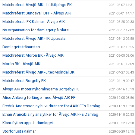
Matchreferat Älvsjö AIK - Lidköpings FK
2021-06-07 14:31
Matchreferat Sundsvall DFF - Älvsjö AIK
2021-06-01 14:17
Matchreferat IFK Kalmar - Älvsjö AIK
2021-05-25 09:33
Ny organisation för damlaget på plats!
2021-05-17 17:02
Matchreferat Älvsjö AIK - IK Uppsala
2021-05-12 09:58
Damlagets tränarstab
2021-05-07 10:55
Matchreferat Morön BK - Älvsjö AIK
2021-05-05 09:06
Morön BK - Älvsjö AIK
2021-05-01 12:09
Matchreferat Älvsjö AIK -Jitex Mölndal BK
2021-04-27 08:43
Matchreferat Borgeby FK
2021-04-19 09:47
Älvsjö AIK möter nykomlingarna Borgeby FK
2021-04-16 13:13
Alice Ahlberg förlänger med Älvsjö AIK FF
2020-12-05 08:56
Fredrik Andersson ny huvudtränare för ÄAIK FFs Damlag
2020-11-19 10:28
Ethan Arancibia ny analytiker för Älvsjö AIK FFs Damlag
2020-11-18 20:53
Klara flyttas upp till damlaget
2020-10-22 12:28
Storförlust i Kalmar
2020-08-29 18:15