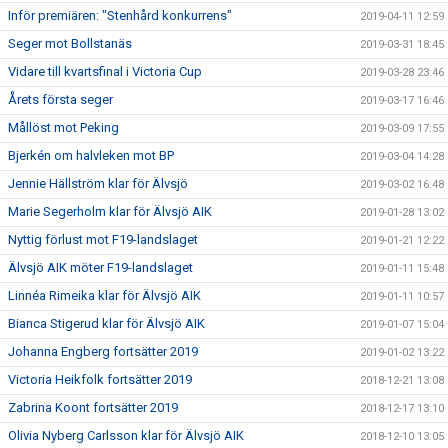
Inför premiären: "Stenhård konkurrens"
2019-04-11 12:59
Seger mot Bollstanäs
2019-03-31 18:45
Vidare till kvartsfinal i Victoria Cup
2019-03-28 23:46
Årets första seger
2019-03-17 16:46
Mållöst mot Peking
2019-03-09 17:55
Bjerkén om halvleken mot BP
2019-03-04 14:28
Jennie Hällström klar för Älvsjö
2019-03-02 16:48
Marie Segerholm klar för Älvsjö AIK
2019-01-28 13:02
Nyttig förlust mot F19-landslaget
2019-01-21 12:22
Älvsjö AIK möter F19-landslaget
2019-01-11 15:48
Linnéa Rimeika klar för Älvsjö AIK
2019-01-11 10:57
Bianca Stigerud klar för Älvsjö AIK
2019-01-07 15:04
Johanna Engberg fortsätter 2019
2019-01-02 13:22
Victoria Heikfolk fortsätter 2019
2018-12-21 13:08
Zabrina Koont fortsätter 2019
2018-12-17 13:10
Olivia Nyberg Carlsson klar för Älvsjö AIK
2018-12-10 13:05