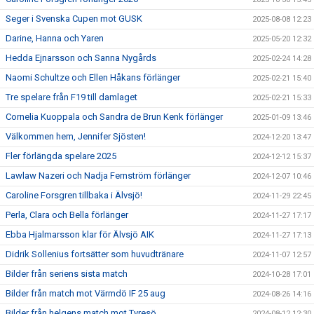
Seger i Svenska Cupen mot GUSK
2025-08-08 12:23
Darine, Hanna och Yaren
2025-05-20 12:32
Hedda Ejnarsson och Sanna Nygårds
2025-02-24 14:28
Naomi Schultze och Ellen Håkans förlänger
2025-02-21 15:40
Tre spelare från F19 till damlaget
2025-02-21 15:33
Cornelia Kuoppala och Sandra de Brun Kenk förlänger
2025-01-09 13:46
Välkommen hem, Jennifer Sjösten!
2024-12-20 13:47
Fler förlängda spelare 2025
2024-12-12 15:37
Lawlaw Nazeri och Nadja Fernström förlänger
2024-12-07 10:46
Caroline Forsgren tillbaka i Älvsjö!
2024-11-29 22:45
Perla, Clara och Bella förlänger
2024-11-27 17:17
Ebba Hjalmarsson klar för Älvsjö AIK
2024-11-27 17:13
Didrik Sollenius fortsätter som huvudtränare
2024-11-07 12:57
Bilder från seriens sista match
2024-10-28 17:01
Bilder från match mot Värmdö IF 25 aug
2024-08-26 14:16
Bilder från helgens match mot Tyresö
2024-08-12 12:30