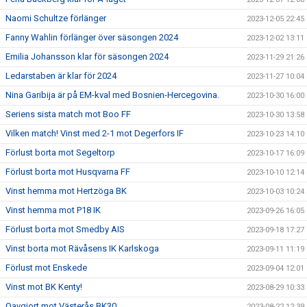
Naomi Schultze förlänger
2023-12-05 22:45
Fanny Wahlin förlänger över säsongen 2024
2023-12-02 13:11
Emilia Johansson klar för säsongen 2024
2023-11-29 21:26
Ledarstaben är klar för 2024
2023-11-27 10:04
Nina Garibija är på EM-kval med Bosnien-Hercegovina.
2023-10-30 16:00
Seriens sista match mot Boo FF
2023-10-30 13:58
Vilken match! Vinst med 2-1 mot Degerfors IF
2023-10-23 14:10
Förlust borta mot Segeltorp
2023-10-17 16:09
Förlust borta mot Husqvarna FF
2023-10-10 12:14
Vinst hemma mot Hertzöga BK
2023-10-03 10:24
Vinst hemma mot P18 IK
2023-09-26 16:05
Förlust borta mot Smedby AIS
2023-09-18 17:27
Vinst borta mot Rävåsens IK Karlskoga
2023-09-11 11:19
Förlust mot Enskede
2023-09-04 12:01
Vinst mot BK Kenty!
2023-08-29 10:33
Oavgjort mot Västerås BK30
2023-08-22 12:39