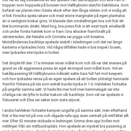
truppen som hoppade på bussen mot Hällbybrunn utanför Eskilstuna. Som
befarat var planen inte i bästa skick efter den långa vintern och vi insåg att
vi fick försöka spela rakare och med större marginaler på egen planhalva
än vi vanligtvis brukar göra. Vi klarade den omställningen bra och fick ett
litet kommando direkt. Med hög, bra press fick vi ett visst tryck emellanåt
och under första halvlek kom vi fram i bra attacker framförallt på
vänstersidan, där Natalie och Cornelia var pigga och kreativa.
Motståndarnas backlinje spelade stabilt i inledningen och det var längs
kanterna vi lyckades hota. Vid några tillfällen hade vi bra inspel i boxen,
men lyckades inte trycka in bollen.
Det dröjde till den 17:e minuten innan målet kom och då var det snarare på
grund av vår aggressiva press än eget skönspel som målet kom. Vid en
bakåtpassning till Hällbybrunns målvakt satte Sara full fart mot keepern
och hon lyckades rensa på en egen spelare så att bollen plötsligt hamnade
framför fötterna på Ida som enkelt kunde trycka in 1-0. Halvleken fortsatte
på ungefär samma sätt. Vi hade lite mer boll men hemmalaget var inte
ofarliga när de lyfte in bollar bakom vår backlinje. Som väl var spelade vi
fokuserat och Elsa var säker som sista utpost.
I andra halvleken fortsatte kampen ungefär på samma sätt, men efterhand
fick vi lite mer tid på oss och vågade rulla upp även centralt på mittfältet allt
mer. Efter 52 minuter utökade vi ledningen. Emma drev upp bollen mot
mittlinjen från sin mittbacksplats. Hon spelade en mycket bra passning ut