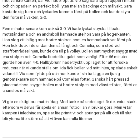
mot vänsterkanten, där Vio hade löpt ut. Vio såg Sara löpa i djupet i mitten
och chippade in en perfekt boll i ytan mellan backlinje och målvakt. Sara
kastade sig fram och lyckades komma först på bollen och kunde styra
den förbi målvakten, 2-0.
Fem minuter senare kom också 3-0. Vi hade lyckats trycka tillbaka
motståndarna och en andraboll hamnade ute hos Sara på högerkanten.
Hon slog ett inlägg mot bortre stolpen som en hemmaback var först på.
Hon fick dock inte undan den så långt och Cornelia, som stod vid
straffområdeslinjen, kunde dra till på volley. Bollen satt mycket snyggt invid
ena stolpen och Cornelia firade lika galet som vanligt. Efter 66 minuter
gjorde hon även 4-0. Hällbybrunn hade tryckt upp laget för att försöka
reducera när vi kunde ställa om. Ida fick bollen vid mittlinjen, spelade enkelt
vidare till Vio som fyllde på och hon kunde i sin tur lägga en tjusig
genomskärare som hamnade på Cornelias fötter. Ganska hårt pressad
placerade hon snyggt bollen mot bortre stolpen med vänsterfoten, förbi en
chanslös målvakt.
Vi gör en riktigt bra match idag. Med tanke på underlaget är det extra starkt
eftersom vi delvis får spela en annan fotboll än vi brukar göra. Men vi tar
kampen i inledningen, spelar lite primitivt och springer på allt och till slut
blir ytorna lite större så att vi även kan rulla lite mer.