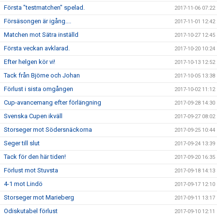
Första "testmatchen" spelad.
2017-11-06 07:22
Försäsongen är igång....
2017-11-01 12:42
Matchen mot Sätra inställd
2017-10-27 12:45
Första veckan avklarad.
2017-10-20 10:24
Efter helgen kör vi!
2017-10-13 12:52
Tack från Björne och Johan
2017-10-05 13:38
Förlust i sista omgången
2017-10-02 11:12
Cup-avancemang efter förlängning
2017-09-28 14:30
Svenska Cupen ikväll
2017-09-27 08:02
Storseger mot Södersnäckorna
2017-09-25 10:44
Seger till slut
2017-09-24 13:39
Tack för den här tiden!
2017-09-20 16:35
Förlust mot Stuvsta
2017-09-18 14:13
4-1 mot Lindö
2017-09-17 12:10
Storseger mot Marieberg
2017-09-11 13:17
Odiskutabel förlust
2017-09-10 12:11