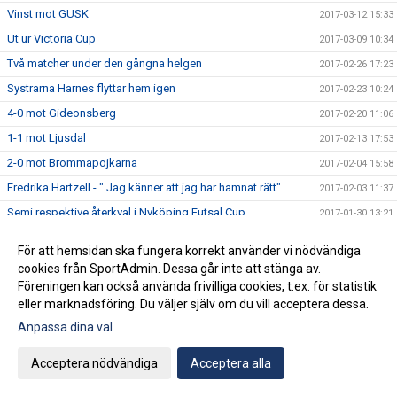
Vinst mot GUSK
2017-03-12 15:33
Ut ur Victoria Cup
2017-03-09 10:34
Två matcher under den gångna helgen
2017-02-26 17:23
Systrarna Harnes flyttar hem igen
2017-02-23 10:24
4-0 mot Gideonsberg
2017-02-20 11:06
1-1 mot Ljusdal
2017-02-13 17:53
2-0 mot Brommapojkarna
2017-02-04 15:58
Fredrika Hartzell - " Jag känner att jag har hamnat rätt"
2017-02-03 11:37
Semi respektive återkval i Nyköping Futsal Cup
2017-01-30 13:21
Isabelle Käller ny lagkapten
2017-01-24 11:27
För att hemsidan ska fungera korrekt använder vi nödvändiga
Seger respektive semifinal i NFF-cupen
2017-01-14 18:57
cookies från SportAdmin. Dessa går inte att stänga av.
Föreningen kan också använda frivilliga cookies, t.ex. för statistik
Finalförlust i förlängningen
2017-01-09 14:18
eller marknadsföring. Du väljer själv om du vill acceptera dessa.
Klara för final i ST-cupen
2017-01-07 22:44
Anpassa dina val
Vidare till slutspelet i ST-cupen
2016-12-29 18:36
Frida Lindbo lägger skorna på hyllan
Acceptera nödvändiga
Acceptera alla
2016-12-21 10:36
Josefine Gasslander trappar ner fotbollen
2016-12-20 11:27