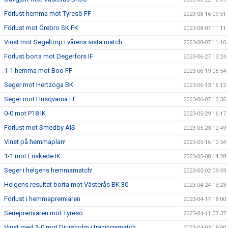
Förlust hemma mot Tyresö FF
2023-08-16 09:51
Förlust mot Örebro SK FK
2023-08-07 11:11
Vinst mot Segeltorp i vårens sista match
2023-08-07 11:10
Förlust borta mot Degerfors IF
2023-06-27 13:24
1-1 hemma mot Boo FF
2023-06-19 08:54
Seger mot Hertzöga BK
2023-06-13 16:12
Seger mot Husqvarna FF
2023-06-07 10:35
0-0 mot P18 IK
2023-05-29 16:17
Förlust mot Smedby AIS
2023-05-23 12:49
Vinst på hemmaplan!
2023-05-16 10:54
1-1 mot Enskede IK
2023-05-08 14:28
Seger i helgens hemmamatch!
2023-05-02 09:59
Helgens resultat borta mot Västerås BK 30
2023-04-24 13:23
Förlust i hemmapremiären
2023-04-17 18:00
Seriepremiären mot Tyresö
2023-04-11 07:37
Vinst med 3-0 mot Djursholm i träningsmatch
2023-04-03 18:00