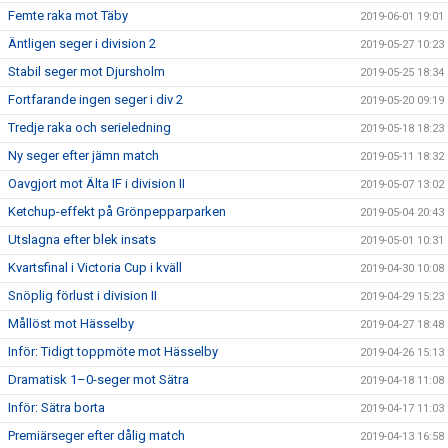
Femte raka mot Täby
2019-06-01 19:01
Äntligen seger i division 2
2019-05-27 10:23
Stabil seger mot Djursholm
2019-05-25 18:34
Fortfarande ingen seger i div 2
2019-05-20 09:19
Tredje raka och serieledning
2019-05-18 18:23
Ny seger efter jämn match
2019-05-11 18:32
Oavgjort mot Älta IF i division II
2019-05-07 13:02
Ketchup-effekt på Grönpepparparken
2019-05-04 20:43
Utslagna efter blek insats
2019-05-01 10:31
Kvartsfinal i Victoria Cup i kväll
2019-04-30 10:08
Snöplig förlust i division II
2019-04-29 15:23
Mållöst mot Hässelby
2019-04-27 18:48
Inför: Tidigt toppmöte mot Hässelby
2019-04-26 15:13
Dramatisk 1–0-seger mot Sätra
2019-04-18 11:08
Inför: Sätra borta
2019-04-17 11:03
Premiärseger efter dålig match
2019-04-13 16:58