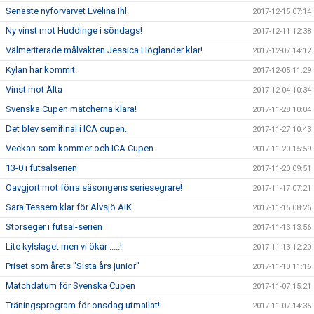
Senaste nyförvärvet Evelina Ihl.
2017-12-15 07:14
Ny vinst mot Huddinge i söndags!
2017-12-11 12:38
Välmeriterade målvakten Jessica Höglander klar!
2017-12-07 14:12
Kylan har kommit.
2017-12-05 11:29
Vinst mot Älta
2017-12-04 10:34
Svenska Cupen matcherna klara!
2017-11-28 10:04
Det blev semifinal i ICA cupen.
2017-11-27 10:43
Veckan som kommer och ICA Cupen.
2017-11-20 15:59
13-0 i futsalserien
2017-11-20 09:51
Oavgjort mot förra säsongens seriesegrare!
2017-11-17 07:21
Sara Tessem klar för Älvsjö AIK.
2017-11-15 08:26
Storseger i futsal-serien
2017-11-13 13:56
Lite kylslaget men vi ökar .....!
2017-11-13 12:20
Priset som årets "Sista års junior"
2017-11-10 11:16
Matchdatum för Svenska Cupen
2017-11-07 15:21
Träningsprogram för onsdag utmailat!
2017-11-07 14:35