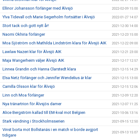
Ellinor Johansson förlänger med Älvsjö
2022-02-09 15:00
Ylva Tidevall och Marie Segerholm fortsätter i Älvsjö
2022-01-27 14:07
Stort tack och gott nytt år!
2021-12-30 14:00
Naomi Okhiria förlänger
2021-12-23 15:00
Moa Sjöström och Mathilda Lindström klara för Älvsjö AIK
2021-12-22 09:00
Lawlaw Nazeri klar för Älvsjö AIK
2021-12-21 23:00
Maja Wangerheim väljer Älvsjö AIK
2021-12-17 12:57
Linnea Grandin och Hanna Clarstedt klara
2021-12-15 14:29
Elsa Netz förlänger och Jennifer Wendelius är klar
2021-12-15 13:00
Camilla Olsson klar för Älvsjö
2021-12-15 12:06
Linn och Moa förlänger
2021-12-09 12:20
Nya tränartrion för Älvsjös damer
2021-12-07 11:25
Alice Bergström kallad till EM-kval mot Belgien
2021-10-06 13:16
Stark vändning i Stockholmsserien
2021-09-15 12:50
Vinst borta mot Bollstanäs i en match vi borde avgjort
2021-09-13 15:07
tidigare