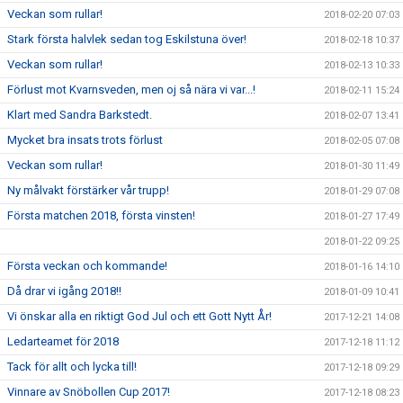
Veckan som rullar!
2018-02-20 07:03
Stark första halvlek sedan tog Eskilstuna över!
2018-02-18 10:37
Veckan som rullar!
2018-02-13 10:33
Förlust mot Kvarnsveden, men oj så nära vi var...!
2018-02-11 15:24
Klart med Sandra Barkstedt.
2018-02-07 13:41
Mycket bra insats trots förlust
2018-02-05 07:08
Veckan som rullar!
2018-01-30 11:49
Ny målvakt förstärker vår trupp!
2018-01-29 07:08
Första matchen 2018, första vinsten!
2018-01-27 17:49
2018-01-22 09:25
Första veckan och kommande!
2018-01-16 14:10
Då drar vi igång 2018!!
2018-01-09 10:41
Vi önskar alla en riktigt God Jul och ett Gott Nytt År!
2017-12-21 14:08
Ledarteamet för 2018
2017-12-18 11:12
Tack för allt och lycka till!
2017-12-18 09:29
Vinnare av Snöbollen Cup 2017!
2017-12-18 08:23