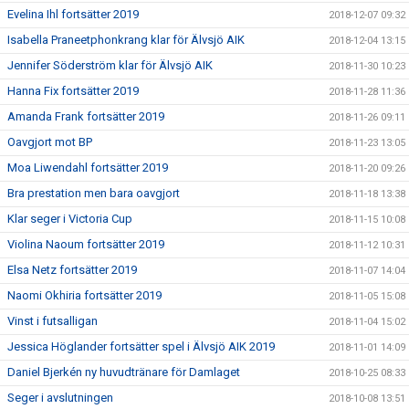
Evelina Ihl fortsätter 2019
2018-12-07 09:32
Isabella Praneetphonkrang klar för Älvsjö AIK
2018-12-04 13:15
Jennifer Söderström klar för Älvsjö AIK
2018-11-30 10:23
Hanna Fix fortsätter 2019
2018-11-28 11:36
Amanda Frank fortsätter 2019
2018-11-26 09:11
Oavgjort mot BP
2018-11-23 13:05
Moa Liwendahl fortsätter 2019
2018-11-20 09:26
Bra prestation men bara oavgjort
2018-11-18 13:38
Klar seger i Victoria Cup
2018-11-15 10:08
Violina Naoum fortsätter 2019
2018-11-12 10:31
Elsa Netz fortsätter 2019
2018-11-07 14:04
Naomi Okhiria fortsätter 2019
2018-11-05 15:08
Vinst i futsalligan
2018-11-04 15:02
Jessica Höglander fortsätter spel i Älvsjö AIK 2019
2018-11-01 14:09
Daniel Bjerkén ny huvudtränare för Damlaget
2018-10-25 08:33
Seger i avslutningen
2018-10-08 13:51