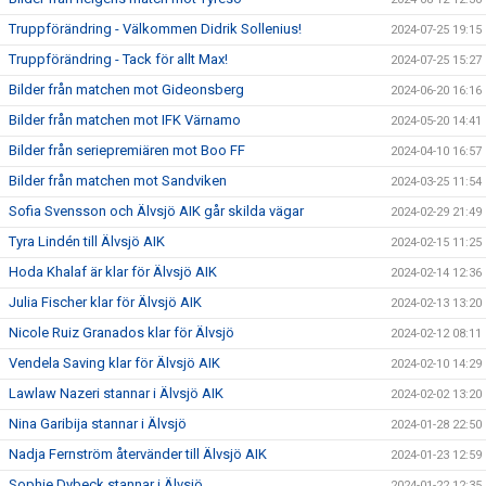
Truppförändring - Välkommen Didrik Sollenius!
2024-07-25 19:15
Truppförändring - Tack för allt Max!
2024-07-25 15:27
Bilder från matchen mot Gideonsberg
2024-06-20 16:16
Bilder från matchen mot IFK Värnamo
2024-05-20 14:41
Bilder från seriepremiären mot Boo FF
2024-04-10 16:57
Bilder från matchen mot Sandviken
2024-03-25 11:54
Sofia Svensson och Älvsjö AIK går skilda vägar
2024-02-29 21:49
Tyra Lindén till Älvsjö AIK
2024-02-15 11:25
Hoda Khalaf är klar för Älvsjö AIK
2024-02-14 12:36
Julia Fischer klar för Älvsjö AIK
2024-02-13 13:20
Nicole Ruiz Granados klar för Älvsjö
2024-02-12 08:11
Vendela Saving klar för Älvsjö AIK
2024-02-10 14:29
Lawlaw Nazeri stannar i Älvsjö AIK
2024-02-02 13:20
Nina Garibija stannar i Älvsjö
2024-01-28 22:50
Nadja Fernström återvänder till Älvsjö AIK
2024-01-23 12:59
Sophie Dybeck stannar i Älvsjö
2024-01-22 12:35