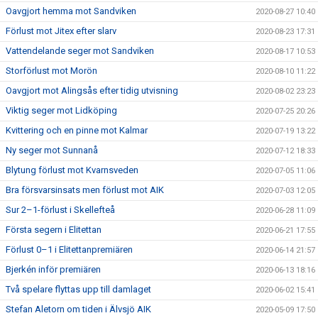
Oavgjort hemma mot Sandviken
2020-08-27 10:40
Förlust mot Jitex efter slarv
2020-08-23 17:31
Vattendelande seger mot Sandviken
2020-08-17 10:53
Storförlust mot Morön
2020-08-10 11:22
Oavgjort mot Alingsås efter tidig utvisning
2020-08-02 23:23
Viktig seger mot Lidköping
2020-07-25 20:26
Kvittering och en pinne mot Kalmar
2020-07-19 13:22
Ny seger mot Sunnanå
2020-07-12 18:33
Blytung förlust mot Kvarnsveden
2020-07-05 11:06
Bra försvarsinsats men förlust mot AIK
2020-07-03 12:05
Sur 2–1-förlust i Skellefteå
2020-06-28 11:09
Första segern i Elitettan
2020-06-21 17:55
Förlust 0–1 i Elitettanpremiären
2020-06-14 21:57
Bjerkén inför premiären
2020-06-13 18:16
Två spelare flyttas upp till damlaget
2020-06-02 15:41
Stefan Aletorn om tiden i Älvsjö AIK
2020-05-09 17:50