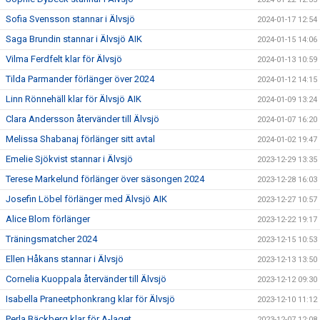
Sofia Svensson stannar i Älvsjö
2024-01-17 12:54
Saga Brundin stannar i Älvsjö AIK
2024-01-15 14:06
Vilma Ferdfelt klar för Älvsjö
2024-01-13 10:59
Tilda Parmander förlänger över 2024
2024-01-12 14:15
Linn Rönnehäll klar för Älvsjö AIK
2024-01-09 13:24
Clara Andersson återvänder till Älvsjö
2024-01-07 16:20
Melissa Shabanaj förlänger sitt avtal
2024-01-02 19:47
Emelie Sjökvist stannar i Älvsjö
2023-12-29 13:35
Terese Markelund förlänger över säsongen 2024
2023-12-28 16:03
Josefin Löbel förlänger med Älvsjö AIK
2023-12-27 10:57
Alice Blom förlänger
2023-12-22 19:17
Träningsmatcher 2024
2023-12-15 10:53
Ellen Håkans stannar i Älvsjö
2023-12-13 13:50
Cornelia Kuoppala återvänder till Älvsjö
2023-12-12 09:30
Isabella Praneetphonkrang klar för Älvsjö
2023-12-10 11:12
Perla Bäckberg klar för A-laget
2023-12-07 12:08