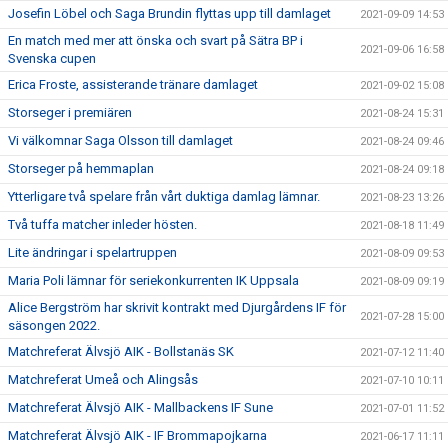
Josefin Löbel och Saga Brundin flyttas upp till damlaget
2021-09-09 14:53
En match med mer att önska och svart på Sätra BP i
2021-09-06 16:58
Svenska cupen
Erica Froste, assisterande tränare damlaget
2021-09-02 15:08
Storseger i premiären
2021-08-24 15:31
Vi välkomnar Saga Olsson till damlaget
2021-08-24 09:46
Storseger på hemmaplan
2021-08-24 09:18
Ytterligare två spelare från vårt duktiga damlag lämnar.
2021-08-23 13:26
Två tuffa matcher inleder hösten.
2021-08-18 11:49
Lite ändringar i spelartruppen
2021-08-09 09:53
Maria Poli lämnar för seriekonkurrenten IK Uppsala
2021-08-09 09:19
Alice Bergström har skrivit kontrakt med Djurgårdens IF för
2021-07-28 15:00
säsongen 2022.
Matchreferat Älvsjö AIK - Bollstanäs SK
2021-07-12 11:40
Matchreferat Umeå och Alingsås
2021-07-10 10:11
Matchreferat Älvsjö AIK - Mallbackens IF Sune
2021-07-01 11:52
Matchreferat Älvsjö AIK - IF Brommapojkarna
2021-06-17 11:11