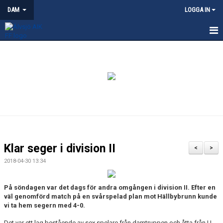
DAM
LOGGA IN
HEM
NYHETER
KALENDER
TRUPPEN
KONTAKT
Klar seger i division II
<
>
MATCHER
2018-04-30 13:34
På söndagen var det dags för andra omgången i division II. Efter en
väl genomförd match på en svårspelad plan mot Hällbybrunn kunde
vi ta hem segern med 4-0.
Det var ett lag bestående av sex spelare från damtruppen och åtta från U-