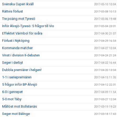
Svenska Cupen ikväll
2017-05-10 10:04
Rättvis förlust
2017-05-08 10:13
Tre poäng mot Tyresö
2017-05-06 19:48
Inför Älvsjö-Tyresö: 5 frågor till Vio
2017-05-04 23:01
Effektivt Värmbol för svåra
2017-04-30 21:07
Förlust i Nyköping
2017-04-29 16:54
Kommande matcher
2017-04-27 10:04
Vinst i division II-debuten
2017-04-24 21:24
Seger i derbyt
2017-04-22 16:44
Dubbla premiärer i helgen!
2017-04-20 13:04
1-1 i seriepremiären
2017-04-15 11:35
5 frågor inför BP-Älvsjö
2017-04-12 22:31
6-0 i genrepet
2017-04-09 11:54
5-0 mot Täby
2017-03-27 12:04
Mållöst mot Bollstanäs
2017-03-19 19:23
Seger mot Bälinge
2017-03-18 17:43