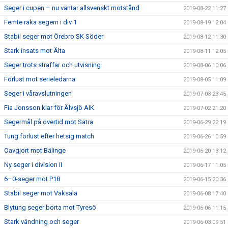
Seger i cupen – nu väntar allsvenskt motstånd
2019-08-22 11:27
Femte raka segern i div 1
2019-08-19 12:04
Stabil seger mot Örebro SK Söder
2019-08-12 11:30
Stark insats mot Älta
2019-08-11 12:05
Seger trots straffar och utvisning
2019-08-06 10:06
Förlust mot serieledarna
2019-08-05 11:09
Seger i våravslutningen
2019-07-03 23:45
Fia Jonsson klar för Älvsjö AIK
2019-07-02 21:20
Segermål på övertid mot Sätra
2019-06-29 22:19
Tung förlust efter hetsig match
2019-06-26 10:59
Oavgjort mot Bälinge
2019-06-20 13:12
Ny seger i division II
2019-06-17 11:05
6–0-seger mot P18
2019-06-15 20:36
Stabil seger mot Vaksala
2019-06-08 17:40
Blytung seger borta mot Tyresö
2019-06-06 11:15
Stark vändning och seger
2019-06-03 09:51