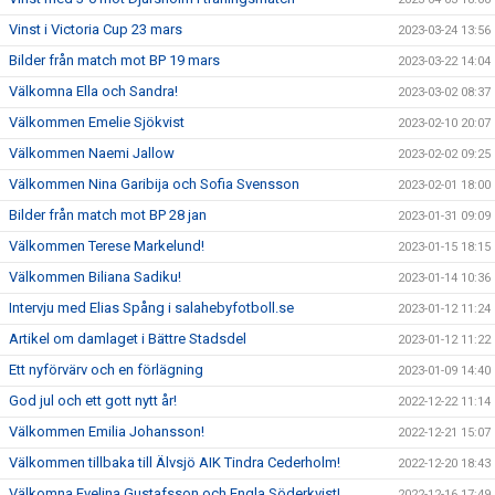
Vinst i Victoria Cup 23 mars
2023-03-24 13:56
Bilder från match mot BP 19 mars
2023-03-22 14:04
Välkomna Ella och Sandra!
2023-03-02 08:37
Välkommen Emelie Sjökvist
2023-02-10 20:07
Välkommen Naemi Jallow
2023-02-02 09:25
Välkommen Nina Garibija och Sofia Svensson
2023-02-01 18:00
Bilder från match mot BP 28 jan
2023-01-31 09:09
Välkommen Terese Markelund!
2023-01-15 18:15
Välkommen Biliana Sadiku!
2023-01-14 10:36
Intervju med Elias Spång i salahebyfotboll.se
2023-01-12 11:24
Artikel om damlaget i Bättre Stadsdel
2023-01-12 11:22
Ett nyförvärv och en förlägning
2023-01-09 14:40
God jul och ett gott nytt år!
2022-12-22 11:14
Välkommen Emilia Johansson!
2022-12-21 15:07
Välkommen tillbaka till Älvsjö AIK Tindra Cederholm!
2022-12-20 18:43
Välkomna Evelina Gustafsson och Engla Söderkvist!
2022-12-16 17:49