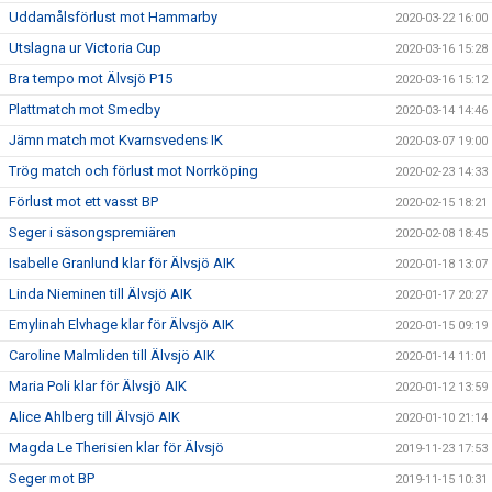
Uddamålsförlust mot Hammarby
2020-03-22 16:00
Utslagna ur Victoria Cup
2020-03-16 15:28
Bra tempo mot Älvsjö P15
2020-03-16 15:12
Plattmatch mot Smedby
2020-03-14 14:46
Jämn match mot Kvarnsvedens IK
2020-03-07 19:00
Trög match och förlust mot Norrköping
2020-02-23 14:33
Förlust mot ett vasst BP
2020-02-15 18:21
Seger i säsongspremiären
2020-02-08 18:45
Isabelle Granlund klar för Älvsjö AIK
2020-01-18 13:07
Linda Nieminen till Älvsjö AIK
2020-01-17 20:27
Emylinah Elvhage klar för Älvsjö AIK
2020-01-15 09:19
Caroline Malmliden till Älvsjö AIK
2020-01-14 11:01
Maria Poli klar för Älvsjö AIK
2020-01-12 13:59
Alice Ahlberg till Älvsjö AIK
2020-01-10 21:14
Magda Le Therisien klar för Älvsjö
2019-11-23 17:53
Seger mot BP
2019-11-15 10:31