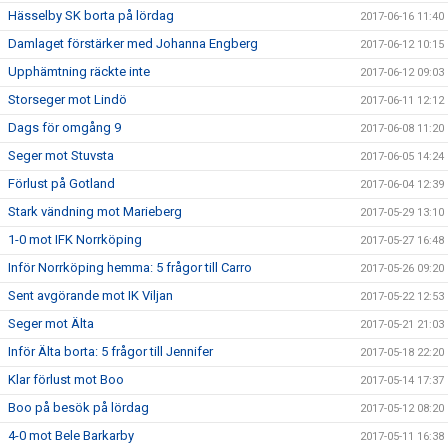
Hässelby SK borta på lördag
2017-06-16 11:40
Damlaget förstärker med Johanna Engberg
2017-06-12 10:15
Upphämtning räckte inte
2017-06-12 09:03
Storseger mot Lindö
2017-06-11 12:12
Dags för omgång 9
2017-06-08 11:20
Seger mot Stuvsta
2017-06-05 14:24
Förlust på Gotland
2017-06-04 12:39
Stark vändning mot Marieberg
2017-05-29 13:10
1-0 mot IFK Norrköping
2017-05-27 16:48
Inför Norrköping hemma: 5 frågor till Carro
2017-05-26 09:20
Sent avgörande mot IK Viljan
2017-05-22 12:53
Seger mot Älta
2017-05-21 21:03
Inför Älta borta: 5 frågor till Jennifer
2017-05-18 22:20
Klar förlust mot Boo
2017-05-14 17:37
Boo på besök på lördag
2017-05-12 08:20
4-0 mot Bele Barkarby
2017-05-11 16:38