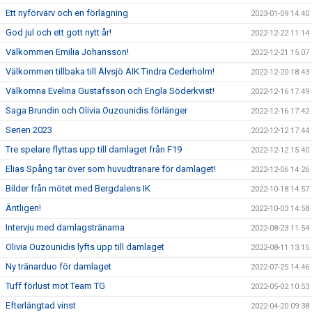
Ett nyförvärv och en förlägning
2023-01-09 14:40
God jul och ett gott nytt år!
2022-12-22 11:14
Välkommen Emilia Johansson!
2022-12-21 15:07
Välkommen tillbaka till Älvsjö AIK Tindra Cederholm!
2022-12-20 18:43
Välkomna Evelina Gustafsson och Engla Söderkvist!
2022-12-16 17:49
Saga Brundin och Olivia Ouzounidis förlänger
2022-12-16 17:42
Serien 2023
2022-12-12 17:44
Tre spelare flyttas upp till damlaget från F19
2022-12-12 15:40
Elias Spång tar över som huvudtränare för damlaget!
2022-12-06 14:26
Bilder från mötet med Bergdalens IK
2022-10-18 14:57
Äntligen!
2022-10-03 14:58
Intervju med damlagstränarna
2022-08-23 11:54
Olivia Ouzounidis lyfts upp till damlaget
2022-08-11 13:15
Ny tränarduo för damlaget
2022-07-25 14:46
Tuff förlust mot Team TG
2022-05-02 10:53
Efterlängtad vinst
2022-04-20 09:38