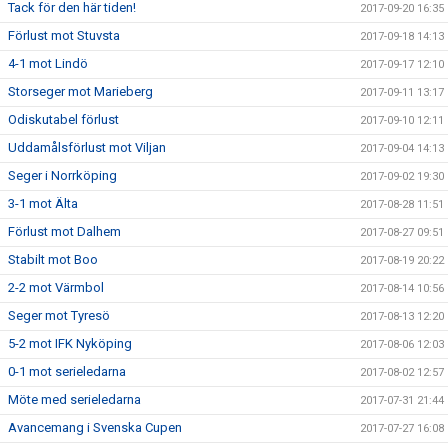
Tack för den här tiden!
2017-09-20 16:35
Förlust mot Stuvsta
2017-09-18 14:13
4-1 mot Lindö
2017-09-17 12:10
Storseger mot Marieberg
2017-09-11 13:17
Odiskutabel förlust
2017-09-10 12:11
Uddamålsförlust mot Viljan
2017-09-04 14:13
Seger i Norrköping
2017-09-02 19:30
3-1 mot Älta
2017-08-28 11:51
Förlust mot Dalhem
2017-08-27 09:51
Stabilt mot Boo
2017-08-19 20:22
2-2 mot Värmbol
2017-08-14 10:56
Seger mot Tyresö
2017-08-13 12:20
5-2 mot IFK Nyköping
2017-08-06 12:03
0-1 mot serieledarna
2017-08-02 12:57
Möte med serieledarna
2017-07-31 21:44
Avancemang i Svenska Cupen
2017-07-27 16:08