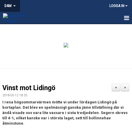
DAM
LOGGA IN
HEM
NYHETER
KALENDER
TRUPPEN
KONTAKT
Vinst mot Lidingö
<
>
MATCHER
2018-05-12 18:33
I rena högsommarvärmen mötte vi under lördagen Lidingö på
bortaplan. Det blev en spelmässigt ganska jämn tillställning där vi
ändå visade oss vara lite vassare i sista tredjedelen. Segern skrevs
till 4-1, vilket kanske var i största laget, sett till bollinnehav
åtminstone.