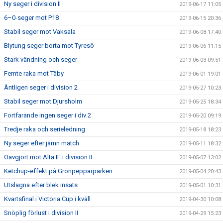
Ny seger i division II
2019-06-17 11:05
6–0-seger mot P18
2019-06-15 20:36
Stabil seger mot Vaksala
2019-06-08 17:40
Blytung seger borta mot Tyresö
2019-06-06 11:15
Stark vändning och seger
2019-06-03 09:51
Femte raka mot Täby
2019-06-01 19:01
Äntligen seger i division 2
2019-05-27 10:23
Stabil seger mot Djursholm
2019-05-25 18:34
Fortfarande ingen seger i div 2
2019-05-20 09:19
Tredje raka och serieledning
2019-05-18 18:23
Ny seger efter jämn match
2019-05-11 18:32
Oavgjort mot Älta IF i division II
2019-05-07 13:02
Ketchup-effekt på Grönpepparparken
2019-05-04 20:43
Utslagna efter blek insats
2019-05-01 10:31
Kvartsfinal i Victoria Cup i kväll
2019-04-30 10:08
Snöplig förlust i division II
2019-04-29 15:23