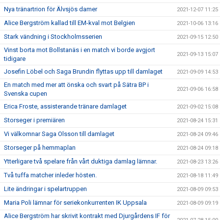
Nya tränartrion för Älvsjös damer
2021-12-07 11:25
Alice Bergström kallad till EM-kval mot Belgien
2021-10-06 13:16
Stark vändning i Stockholmsserien
2021-09-15 12:50
Vinst borta mot Bollstanäs i en match vi borde avgjort
2021-09-13 15:07
tidigare
Josefin Löbel och Saga Brundin flyttas upp till damlaget
2021-09-09 14:53
En match med mer att önska och svart på Sätra BP i
2021-09-06 16:58
Svenska cupen
Erica Froste, assisterande tränare damlaget
2021-09-02 15:08
Storseger i premiären
2021-08-24 15:31
Vi välkomnar Saga Olsson till damlaget
2021-08-24 09:46
Storseger på hemmaplan
2021-08-24 09:18
Ytterligare två spelare från vårt duktiga damlag lämnar.
2021-08-23 13:26
Två tuffa matcher inleder hösten.
2021-08-18 11:49
Lite ändringar i spelartruppen
2021-08-09 09:53
Maria Poli lämnar för seriekonkurrenten IK Uppsala
2021-08-09 09:19
Alice Bergström har skrivit kontrakt med Djurgårdens IF för