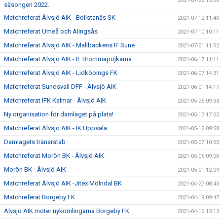
2021-07-28 15:00
säsongen 2022.
Matchreferat Älvsjö AIK - Bollstanäs SK
2021-07-12 11:40
Matchreferat Umeå och Alingsås
2021-07-10 10:11
Matchreferat Älvsjö AIK - Mallbackens IF Sune
2021-07-01 11:52
Matchreferat Älvsjö AIK - IF Brommapojkarna
2021-06-17 11:11
Matchreferat Älvsjö AIK - Lidköpings FK
2021-06-07 14:31
Matchreferat Sundsvall DFF - Älvsjö AIK
2021-06-01 14:17
Matchreferat IFK Kalmar - Älvsjö AIK
2021-05-25 09:33
Ny organisation för damlaget på plats!
2021-05-17 17:02
Matchreferat Älvsjö AIK - IK Uppsala
2021-05-12 09:58
Damlagets tränarstab
2021-05-07 10:55
Matchreferat Morön BK - Älvsjö AIK
2021-05-05 09:06
Morön BK - Älvsjö AIK
2021-05-01 12:09
Matchreferat Älvsjö AIK -Jitex Mölndal BK
2021-04-27 08:43
Matchreferat Borgeby FK
2021-04-19 09:47
Älvsjö AIK möter nykomlingarna Borgeby FK
2021-04-16 13:13