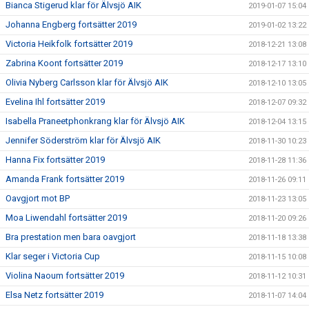
Bianca Stigerud klar för Älvsjö AIK
2019-01-07 15:04
Johanna Engberg fortsätter 2019
2019-01-02 13:22
Victoria Heikfolk fortsätter 2019
2018-12-21 13:08
Zabrina Koont fortsätter 2019
2018-12-17 13:10
Olivia Nyberg Carlsson klar för Älvsjö AIK
2018-12-10 13:05
Evelina Ihl fortsätter 2019
2018-12-07 09:32
Isabella Praneetphonkrang klar för Älvsjö AIK
2018-12-04 13:15
Jennifer Söderström klar för Älvsjö AIK
2018-11-30 10:23
Hanna Fix fortsätter 2019
2018-11-28 11:36
Amanda Frank fortsätter 2019
2018-11-26 09:11
Oavgjort mot BP
2018-11-23 13:05
Moa Liwendahl fortsätter 2019
2018-11-20 09:26
Bra prestation men bara oavgjort
2018-11-18 13:38
Klar seger i Victoria Cup
2018-11-15 10:08
Violina Naoum fortsätter 2019
2018-11-12 10:31
Elsa Netz fortsätter 2019
2018-11-07 14:04