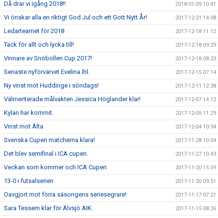
Då drar vi igång 2018!!
2018-01-09 10:41
Vi önskar alla en riktigt God Jul och ett Gott Nytt År!
2017-12-21 14:08
Ledarteamet för 2018
2017-12-18 11:12
Tack för allt och lycka till!
2017-12-18 09:29
Vinnare av Snöbollen Cup 2017!
2017-12-18 08:23
Senaste nyförvärvet Evelina Ihl.
2017-12-15 07:14
Ny vinst mot Huddinge i söndags!
2017-12-11 12:38
Välmeriterade målvakten Jessica Höglander klar!
2017-12-07 14:12
Kylan har kommit.
2017-12-05 11:29
Vinst mot Älta
2017-12-04 10:34
Svenska Cupen matcherna klara!
2017-11-28 10:04
Det blev semifinal i ICA cupen.
2017-11-27 10:43
Veckan som kommer och ICA Cupen.
2017-11-20 15:59
13-0 i futsalserien
2017-11-20 09:51
Oavgjort mot förra säsongens seriesegrare!
2017-11-17 07:21
Sara Tessem klar för Älvsjö AIK.
2017-11-15 08:26