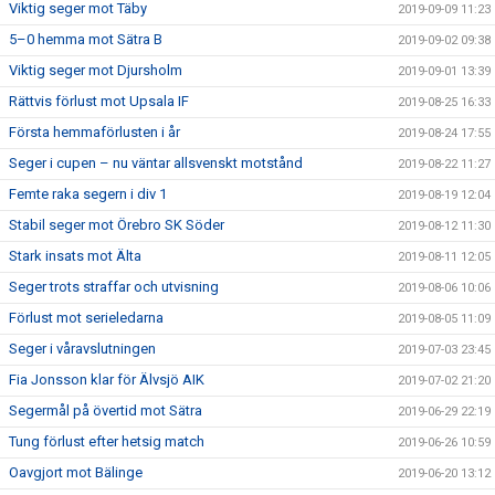
Viktig seger mot Täby
2019-09-09 11:23
5–0 hemma mot Sätra B
2019-09-02 09:38
Viktig seger mot Djursholm
2019-09-01 13:39
Rättvis förlust mot Upsala IF
2019-08-25 16:33
Första hemmaförlusten i år
2019-08-24 17:55
Seger i cupen – nu väntar allsvenskt motstånd
2019-08-22 11:27
Femte raka segern i div 1
2019-08-19 12:04
Stabil seger mot Örebro SK Söder
2019-08-12 11:30
Stark insats mot Älta
2019-08-11 12:05
Seger trots straffar och utvisning
2019-08-06 10:06
Förlust mot serieledarna
2019-08-05 11:09
Seger i våravslutningen
2019-07-03 23:45
Fia Jonsson klar för Älvsjö AIK
2019-07-02 21:20
Segermål på övertid mot Sätra
2019-06-29 22:19
Tung förlust efter hetsig match
2019-06-26 10:59
Oavgjort mot Bälinge
2019-06-20 13:12