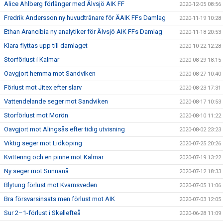
Alice Ahlberg förlänger med Älvsjö AIK FF
2020-12-05 08:56
Fredrik Andersson ny huvudtränare för ÄAIK FFs Damlag
2020-11-19 10:28
Ethan Arancibia ny analytiker för Älvsjö AIK FFs Damlag
2020-11-18 20:53
Klara flyttas upp till damlaget
2020-10-22 12:28
Storförlust i Kalmar
2020-08-29 18:15
Oavgjort hemma mot Sandviken
2020-08-27 10:40
Förlust mot Jitex efter slarv
2020-08-23 17:31
Vattendelande seger mot Sandviken
2020-08-17 10:53
Storförlust mot Morön
2020-08-10 11:22
Oavgjort mot Alingsås efter tidig utvisning
2020-08-02 23:23
Viktig seger mot Lidköping
2020-07-25 20:26
Kvittering och en pinne mot Kalmar
2020-07-19 13:22
Ny seger mot Sunnanå
2020-07-12 18:33
Blytung förlust mot Kvarnsveden
2020-07-05 11:06
Bra försvarsinsats men förlust mot AIK
2020-07-03 12:05
Sur 2–1-förlust i Skellefteå
2020-06-28 11:09