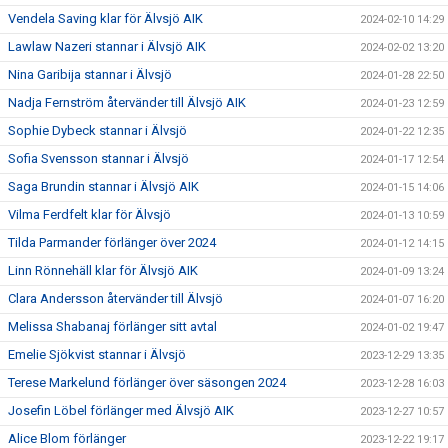
Vendela Saving klar för Älvsjö AIK
2024-02-10 14:29
Lawlaw Nazeri stannar i Älvsjö AIK
2024-02-02 13:20
Nina Garibija stannar i Älvsjö
2024-01-28 22:50
Nadja Fernström återvänder till Älvsjö AIK
2024-01-23 12:59
Sophie Dybeck stannar i Älvsjö
2024-01-22 12:35
Sofia Svensson stannar i Älvsjö
2024-01-17 12:54
Saga Brundin stannar i Älvsjö AIK
2024-01-15 14:06
Vilma Ferdfelt klar för Älvsjö
2024-01-13 10:59
Tilda Parmander förlänger över 2024
2024-01-12 14:15
Linn Rönnehäll klar för Älvsjö AIK
2024-01-09 13:24
Clara Andersson återvänder till Älvsjö
2024-01-07 16:20
Melissa Shabanaj förlänger sitt avtal
2024-01-02 19:47
Emelie Sjökvist stannar i Älvsjö
2023-12-29 13:35
Terese Markelund förlänger över säsongen 2024
2023-12-28 16:03
Josefin Löbel förlänger med Älvsjö AIK
2023-12-27 10:57
Alice Blom förlänger
2023-12-22 19:17