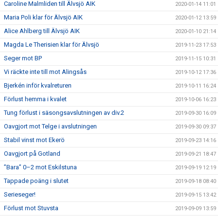
Caroline Malmliden till Älvsjö AIK
2020-01-14 11:01
Maria Poli klar för Älvsjö AIK
2020-01-12 13:59
Alice Ahlberg till Älvsjö AIK
2020-01-10 21:14
Magda Le Therisien klar för Älvsjö
2019-11-23 17:53
Seger mot BP
2019-11-15 10:31
Vi räckte inte till mot Alingsås
2019-10-12 17:36
Bjerkén inför kvalreturen
2019-10-11 16:24
Förlust hemma i kvalet
2019-10-06 16:23
Tung förlust i säsongsavslutningen av div.2
2019-09-30 16:09
Oavgjort mot Telge i avslutningen
2019-09-30 09:37
Stabil vinst mot Ekerö
2019-09-23 14:16
Oavgjort på Gotland
2019-09-21 18:47
”Bara” 0–2 mot Eskilstuna
2019-09-19 12:19
Tappade poäng i slutet
2019-09-18 08:40
Serieseger!
2019-09-15 13:42
Förlust mot Stuvsta
2019-09-09 13:59