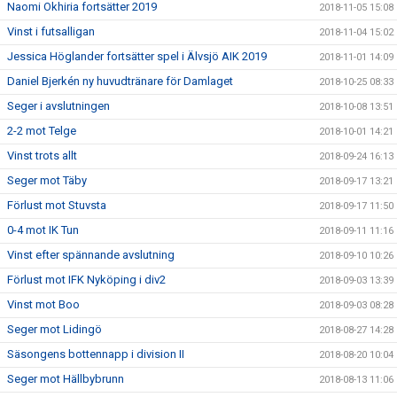
Naomi Okhiria fortsätter 2019
2018-11-05 15:08
Vinst i futsalligan
2018-11-04 15:02
Jessica Höglander fortsätter spel i Älvsjö AIK 2019
2018-11-01 14:09
Daniel Bjerkén ny huvudtränare för Damlaget
2018-10-25 08:33
Seger i avslutningen
2018-10-08 13:51
2-2 mot Telge
2018-10-01 14:21
Vinst trots allt
2018-09-24 16:13
Seger mot Täby
2018-09-17 13:21
Förlust mot Stuvsta
2018-09-17 11:50
0-4 mot IK Tun
2018-09-11 11:16
Vinst efter spännande avslutning
2018-09-10 10:26
Förlust mot IFK Nyköping i div2
2018-09-03 13:39
Vinst mot Boo
2018-09-03 08:28
Seger mot Lidingö
2018-08-27 14:28
Säsongens bottennapp i division II
2018-08-20 10:04
Seger mot Hällbybrunn
2018-08-13 11:06