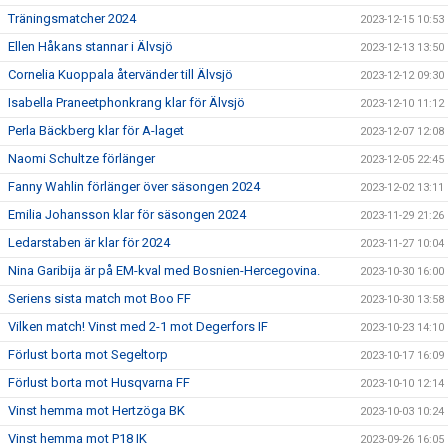
Träningsmatcher 2024
2023-12-15 10:53
Ellen Håkans stannar i Älvsjö
2023-12-13 13:50
Cornelia Kuoppala återvänder till Älvsjö
2023-12-12 09:30
Isabella Praneetphonkrang klar för Älvsjö
2023-12-10 11:12
Perla Bäckberg klar för A-laget
2023-12-07 12:08
Naomi Schultze förlänger
2023-12-05 22:45
Fanny Wahlin förlänger över säsongen 2024
2023-12-02 13:11
Emilia Johansson klar för säsongen 2024
2023-11-29 21:26
Ledarstaben är klar för 2024
2023-11-27 10:04
Nina Garibija är på EM-kval med Bosnien-Hercegovina.
2023-10-30 16:00
Seriens sista match mot Boo FF
2023-10-30 13:58
Vilken match! Vinst med 2-1 mot Degerfors IF
2023-10-23 14:10
Förlust borta mot Segeltorp
2023-10-17 16:09
Förlust borta mot Husqvarna FF
2023-10-10 12:14
Vinst hemma mot Hertzöga BK
2023-10-03 10:24
Vinst hemma mot P18 IK
2023-09-26 16:05