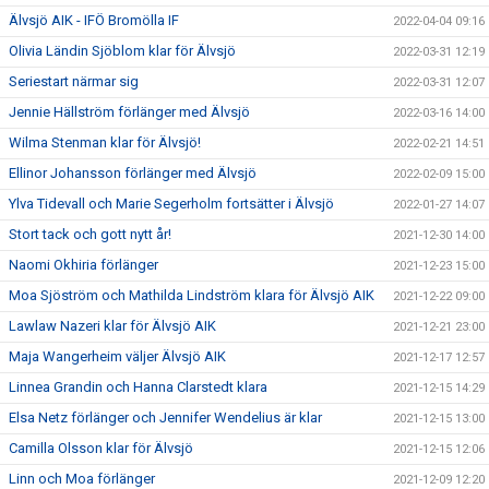
Älvsjö AIK - IFÖ Bromölla IF
2022-04-04 09:16
Olivia Ländin Sjöblom klar för Älvsjö
2022-03-31 12:19
Seriestart närmar sig
2022-03-31 12:07
Jennie Hällström förlänger med Älvsjö
2022-03-16 14:00
Wilma Stenman klar för Älvsjö!
2022-02-21 14:51
Ellinor Johansson förlänger med Älvsjö
2022-02-09 15:00
Ylva Tidevall och Marie Segerholm fortsätter i Älvsjö
2022-01-27 14:07
Stort tack och gott nytt år!
2021-12-30 14:00
Naomi Okhiria förlänger
2021-12-23 15:00
Moa Sjöström och Mathilda Lindström klara för Älvsjö AIK
2021-12-22 09:00
Lawlaw Nazeri klar för Älvsjö AIK
2021-12-21 23:00
Maja Wangerheim väljer Älvsjö AIK
2021-12-17 12:57
Linnea Grandin och Hanna Clarstedt klara
2021-12-15 14:29
Elsa Netz förlänger och Jennifer Wendelius är klar
2021-12-15 13:00
Camilla Olsson klar för Älvsjö
2021-12-15 12:06
Linn och Moa förlänger
2021-12-09 12:20