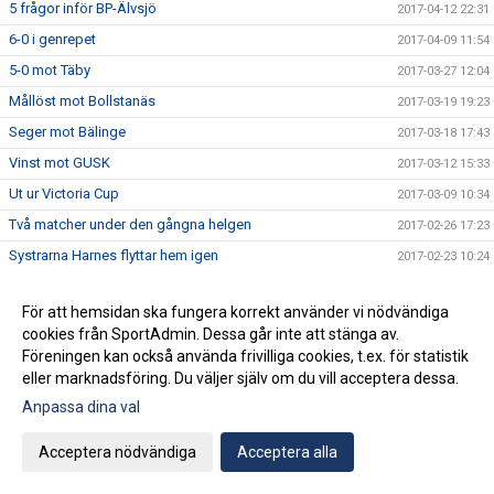
5 frågor inför BP-Älvsjö
2017-04-12 22:31
6-0 i genrepet
2017-04-09 11:54
5-0 mot Täby
2017-03-27 12:04
Mållöst mot Bollstanäs
2017-03-19 19:23
Seger mot Bälinge
2017-03-18 17:43
Vinst mot GUSK
2017-03-12 15:33
Ut ur Victoria Cup
2017-03-09 10:34
Två matcher under den gångna helgen
2017-02-26 17:23
Systrarna Harnes flyttar hem igen
2017-02-23 10:24
4-0 mot Gideonsberg
2017-02-20 11:06
För att hemsidan ska fungera korrekt använder vi nödvändiga
1-1 mot Ljusdal
2017-02-13 17:53
cookies från SportAdmin. Dessa går inte att stänga av.
2-0 mot Brommapojkarna
2017-02-04 15:58
Föreningen kan också använda frivilliga cookies, t.ex. för statistik
eller marknadsföring. Du väljer själv om du vill acceptera dessa.
Fredrika Hartzell - " Jag känner att jag har hamnat rätt"
2017-02-03 11:37
Anpassa dina val
Semi respektive återkval i Nyköping Futsal Cup
2017-01-30 13:21
Isabelle Käller ny lagkapten
2017-01-24 11:27
Acceptera nödvändiga
Acceptera alla
Seger respektive semifinal i NFF-cupen
2017-01-14 18:57