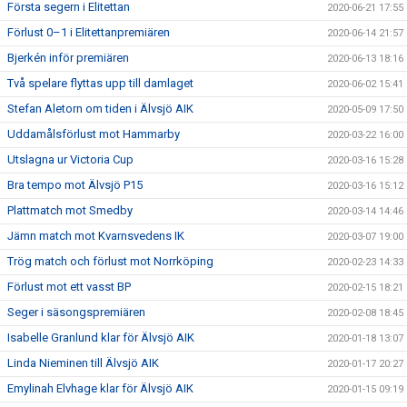
Första segern i Elitettan
2020-06-21 17:55
Förlust 0–1 i Elitettanpremiären
2020-06-14 21:57
Bjerkén inför premiären
2020-06-13 18:16
Två spelare flyttas upp till damlaget
2020-06-02 15:41
Stefan Aletorn om tiden i Älvsjö AIK
2020-05-09 17:50
Uddamålsförlust mot Hammarby
2020-03-22 16:00
Utslagna ur Victoria Cup
2020-03-16 15:28
Bra tempo mot Älvsjö P15
2020-03-16 15:12
Plattmatch mot Smedby
2020-03-14 14:46
Jämn match mot Kvarnsvedens IK
2020-03-07 19:00
Trög match och förlust mot Norrköping
2020-02-23 14:33
Förlust mot ett vasst BP
2020-02-15 18:21
Seger i säsongspremiären
2020-02-08 18:45
Isabelle Granlund klar för Älvsjö AIK
2020-01-18 13:07
Linda Nieminen till Älvsjö AIK
2020-01-17 20:27
Emylinah Elvhage klar för Älvsjö AIK
2020-01-15 09:19