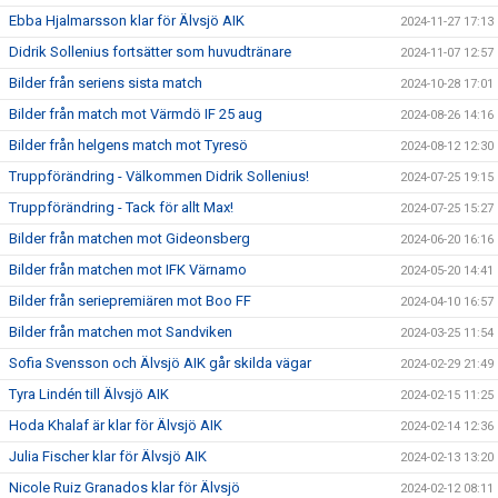
Ebba Hjalmarsson klar för Älvsjö AIK
2024-11-27 17:13
Didrik Sollenius fortsätter som huvudtränare
2024-11-07 12:57
Bilder från seriens sista match
2024-10-28 17:01
Bilder från match mot Värmdö IF 25 aug
2024-08-26 14:16
Bilder från helgens match mot Tyresö
2024-08-12 12:30
Truppförändring - Välkommen Didrik Sollenius!
2024-07-25 19:15
Truppförändring - Tack för allt Max!
2024-07-25 15:27
Bilder från matchen mot Gideonsberg
2024-06-20 16:16
Bilder från matchen mot IFK Värnamo
2024-05-20 14:41
Bilder från seriepremiären mot Boo FF
2024-04-10 16:57
Bilder från matchen mot Sandviken
2024-03-25 11:54
Sofia Svensson och Älvsjö AIK går skilda vägar
2024-02-29 21:49
Tyra Lindén till Älvsjö AIK
2024-02-15 11:25
Hoda Khalaf är klar för Älvsjö AIK
2024-02-14 12:36
Julia Fischer klar för Älvsjö AIK
2024-02-13 13:20
Nicole Ruiz Granados klar för Älvsjö
2024-02-12 08:11