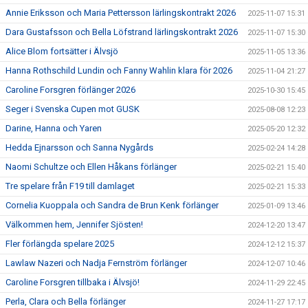
Annie Eriksson och Maria Pettersson lärlingskontrakt 2026
2025-11-07 15:31
Dara Gustafsson och Bella Löfstrand lärlingskontrakt 2026
2025-11-07 15:30
Alice Blom fortsätter i Älvsjö
2025-11-05 13:36
Hanna Rothschild Lundin och Fanny Wahlin klara för 2026
2025-11-04 21:27
Caroline Forsgren förlänger 2026
2025-10-30 15:45
Seger i Svenska Cupen mot GUSK
2025-08-08 12:23
Darine, Hanna och Yaren
2025-05-20 12:32
Hedda Ejnarsson och Sanna Nygårds
2025-02-24 14:28
Naomi Schultze och Ellen Håkans förlänger
2025-02-21 15:40
Tre spelare från F19 till damlaget
2025-02-21 15:33
Cornelia Kuoppala och Sandra de Brun Kenk förlänger
2025-01-09 13:46
Välkommen hem, Jennifer Sjösten!
2024-12-20 13:47
Fler förlängda spelare 2025
2024-12-12 15:37
Lawlaw Nazeri och Nadja Fernström förlänger
2024-12-07 10:46
Caroline Forsgren tillbaka i Älvsjö!
2024-11-29 22:45
Perla, Clara och Bella förlänger
2024-11-27 17:17