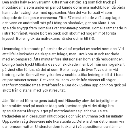
Den andra halvleken var jämn. Oftast var det det lag som fick tryck på
motståndarna som under en period kunde dominera matchbilden då båda
hamnade i svårigheter med uppspelen. Men det var fortsatt vi som
skapade de farligaste chanserna. Efter 57 minuter hade vi fått upp laget
och vann en andraboll mitt på Lidingös planhalva, genom Klara. Hon
spelade snyggt fram Cornelia i vänster-inner-position. Cornelia utmanade in
i straffområdet, vände bort en back och sköt med högern mot första
krysset. Bollen gick via målvaktens händer och in till 3-0.
Hemmalaget kämpade på och hade väl så mycket av spelet som oss. Vid
ett tillfälle lyckades de skapa ett friläge, men Tuva kom ut och räddade
med en benparad. Åtta minuter före slutsignalen kom ändå reduceringen.
Lidingö hade tryckt tillbaka oss och skickade in en boll från sin högerkant,
på vinst eller förlust så det ut som. Bollen seglade över Tuva och in vid
bortre gaveln. Som väl var lyckades vi snabbt utöka ledningen till 4-1 bara
ett par minuter senare. Det var Kicki som vände från vänster till höger
utanför motståndarnas straffområde. Där dök Evelina upp och hon gick på
skott från distans, med lyckat resultat.
Jämfört med förra helgens batalj mot Hässelby blev det betydligt mer
konstruktivt spel på marken idag och i perioder gör vi det riktigt bra,
speciellt när vi får upp laget på motståndarnas planhalva. I sista
tredjedelen är vi dessutom riktigt pigga och vågar utmana och tar initiativ.
Uppspelen såg dessvärre inte lika stabila ut. Defensivt var det ömsom vin
och ömsom vatten. Understundom fuskar vi i våra positioner och lämnar