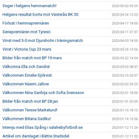
Seger i helgens hemmamatch!
2023-05-02 09:59
Helgens resultat borta mot Västerås BK 30
2023-04-24 13:23
Förlust i hemmapremiären
2023-04-17 18:00
Seriepremiären mot Tyresö
2023-04-11 07:37
Vinst med 3-0 mot Djursholm i träningsmatch
2023-04-03 18:00
Vinst i Victoria Cup 23 mars
2023-03-24 13:56
Bilder från match mot BP 19 mars
2023-03-22 14:04
Välkomna Ella och Sandra!
2023-03-02 08:37
Välkommen Emelie Sjökvist
2023-02-10 20:07
Välkommen Naemi Jallow
2023-02-02 09:25
Välkommen Nina Garibija och Sofia Svensson
2023-02-01 18:00
Bilder från match mot BP 28 jan
2023-01-31 09:09
Välkommen Terese Markelund!
2023-01-15 18:15
Välkommen Biliana Sadiku!
2023-01-14 10:36
Intervju med Elias Spång i salahebyfotboll.se
2023-01-12 11:24
Artikel om damlaget i Bättre Stadsdel
2023-01-12 11:22