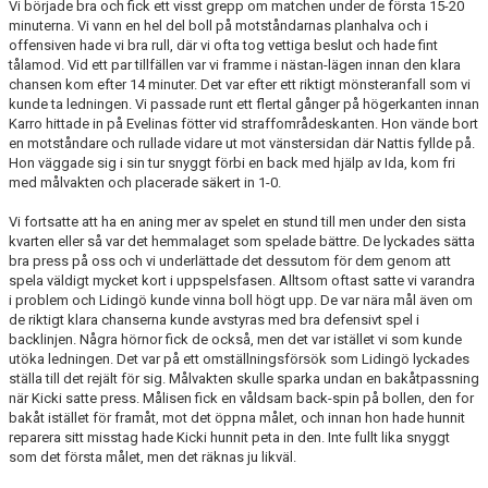
Vi började bra och fick ett visst grepp om matchen under de första 15-20
minuterna. Vi vann en hel del boll på motståndarnas planhalva och i
offensiven hade vi bra rull, där vi ofta tog vettiga beslut och hade fint
tålamod. Vid ett par tillfällen var vi framme i nästan-lägen innan den klara
chansen kom efter 14 minuter. Det var efter ett riktigt mönsteranfall som vi
kunde ta ledningen. Vi passade runt ett flertal gånger på högerkanten innan
Karro hittade in på Evelinas fötter vid straffområdeskanten. Hon vände bort
en motståndare och rullade vidare ut mot vänstersidan där Nattis fyllde på.
Hon väggade sig i sin tur snyggt förbi en back med hjälp av Ida, kom fri
med målvakten och placerade säkert in 1-0.
Vi fortsatte att ha en aning mer av spelet en stund till men under den sista
kvarten eller så var det hemmalaget som spelade bättre. De lyckades sätta
bra press på oss och vi underlättade det dessutom för dem genom att
spela väldigt mycket kort i uppspelsfasen. Alltsom oftast satte vi varandra
i problem och Lidingö kunde vinna boll högt upp. De var nära mål även om
de riktigt klara chanserna kunde avstyras med bra defensivt spel i
backlinjen. Några hörnor fick de också, men det var istället vi som kunde
utöka ledningen. Det var på ett omställningsförsök som Lidingö lyckades
ställa till det rejält för sig. Målvakten skulle sparka undan en bakåtpassning
när Kicki satte press. Målisen fick en våldsam back-spin på bollen, den for
bakåt istället för framåt, mot det öppna målet, och innan hon hade hunnit
reparera sitt misstag hade Kicki hunnit peta in den. Inte fullt lika snyggt
som det första målet, men det räknas ju likväl.