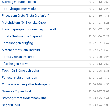
Storseger i futsal-serien
2017-11-13 13:56
Lite kylslaget men vi ökar .....!
2017-11-13 12:20
Priset som årets "Sista års junior"
2017-11-10 11:16
Matchdatum för Svenska Cupen
2017-11-07 15:21
Träningsprogram för onsdag utmailat!
2017-11-07 14:35
Första "testmatchen" spelad.
2017-11-06 07:22
Försäsongen är igång....
2017-11-01 12:42
Matchen mot Sätra inställd
2017-10-27 12:45
Första veckan avklarad.
2017-10-20 10:24
Efter helgen kör vi!
2017-10-13 12:52
Tack från Björne och Johan
2017-10-05 13:38
Förlust i sista omgången
2017-10-02 11:12
Cup-avancemang efter förlängning
2017-09-28 14:30
Svenska Cupen ikväll
2017-09-27 08:02
Storseger mot Södersnäckorna
2017-09-25 10:44
Seger till slut
2017-09-24 13:39