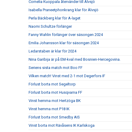
Cornelia Kuoppala återvänder till Älvsjö
Isabella Praneetphonkrang klar för Älvsjö
Perla Bäckberg klar för A-laget
Naomi Schultze förlänger
Fanny Wahlin förlänger över säsongen 2024
Emilia Johansson klar för säsongen 2024
Ledarstaben är klar för 2024
Nina Garibija är på EM-kval med Bosnien-Hercegovina.
Seriens sista match mot Boo FF
Vilken match! Vinst med 2-1 mot Degerfors IF
Förlust borta mot Segeltorp
Förlust borta mot Husqvarna FF
Vinst hemma mot Hertzöga BK
Vinst hemma mot P18 IK
Förlust borta mot Smedby AIS
Vinst borta mot Rävåsens IK Karlskoga