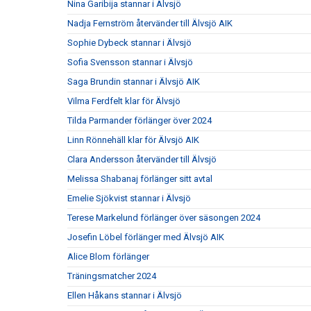
Nina Garibija stannar i Älvsjö
Nadja Fernström återvänder till Älvsjö AIK
Sophie Dybeck stannar i Älvsjö
Sofia Svensson stannar i Älvsjö
Saga Brundin stannar i Älvsjö AIK
Vilma Ferdfelt klar för Älvsjö
Tilda Parmander förlänger över 2024
Linn Rönnehäll klar för Älvsjö AIK
Clara Andersson återvänder till Älvsjö
Melissa Shabanaj förlänger sitt avtal
Emelie Sjökvist stannar i Älvsjö
Terese Markelund förlänger över säsongen 2024
Josefin Löbel förlänger med Älvsjö AIK
Alice Blom förlänger
Träningsmatcher 2024
Ellen Håkans stannar i Älvsjö