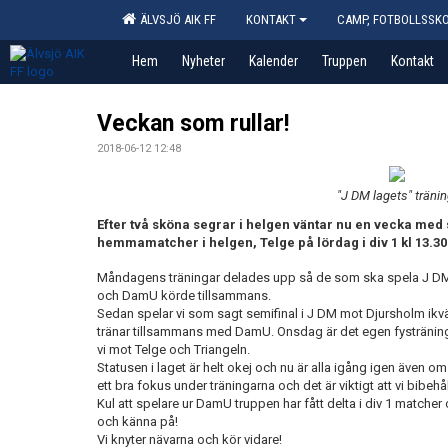
ÄLVSJÖ AIK FF
KONTAKT
CAMP, FOTBOLLSSK
Hem
Nyheter
Kalender
Truppen
Kontakt
Veckan som rullar!
2018-06-12 12:48
"J DM lagets" tränin
Efter två sköna segrar i helgen väntar nu en vecka med s
hemmamatcher i helgen, Telge på lördag i div 1 kl 13.30
Måndagens träningar delades upp så de som ska spela J DM
och DamU körde tillsammans.
Sedan spelar vi som sagt semifinal i J DM mot Djursholm ikvä
tränar tillsammans med DamU. Onsdag är det egen fysträning
vi mot Telge och Triangeln.
Statusen i laget är helt okej och nu är alla igång igen även o
ett bra fokus under träningarna och det är viktigt att vi bibeh
Kul att spelare ur DamU truppen har fått delta i div 1 matcher 
och känna på!
Vi knyter nävarna och kör vidare!