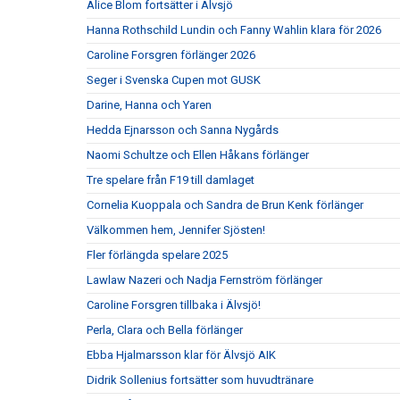
Alice Blom fortsätter i Älvsjö
Hanna Rothschild Lundin och Fanny Wahlin klara för 2026
Caroline Forsgren förlänger 2026
Seger i Svenska Cupen mot GUSK
Darine, Hanna och Yaren
Hedda Ejnarsson och Sanna Nygårds
Naomi Schultze och Ellen Håkans förlänger
Tre spelare från F19 till damlaget
Cornelia Kuoppala och Sandra de Brun Kenk förlänger
Välkommen hem, Jennifer Sjösten!
Fler förlängda spelare 2025
Lawlaw Nazeri och Nadja Fernström förlänger
Caroline Forsgren tillbaka i Älvsjö!
Perla, Clara och Bella förlänger
Ebba Hjalmarsson klar för Älvsjö AIK
Didrik Sollenius fortsätter som huvudtränare