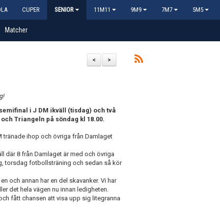
OLA
CUPER
SENIOR
11M11
9M9
7M7
5M5
Matcher
<
>
g!
emifinal i J DM ikväll (tisdag) och två
 och Triangeln på söndag kl 18.00.
 tränade ihop och övriga från Damlaget
ll där 8 från Damlaget är med och övriga
, torsdag fotbollsträning och sedan så kör
m en och annan har en del skavanker. Vi har
åller det hela vägen nu innan ledigheten.
och fått chansen att visa upp sig litegranna