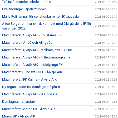
Två tuffa matcher inleder hösten.
2021-08-18 11:49
Lite ändringar i spelartruppen
2021-08-09 09:53
Maria Poli lämnar för seriekonkurrenten IK Uppsala
2021-08-09 09:19
Alice Bergström har skrivit kontrakt med Djurgårdens IF för
2021-07-28 15:00
säsongen 2022.
Matchreferat Älvsjö AIK - Bollstanäs SK
2021-07-12 11:40
Matchreferat Umeå och Alingsås
2021-07-10 10:11
Matchreferat Älvsjö AIK - Mallbackens IF Sune
2021-07-01 11:52
Matchreferat Älvsjö AIK - IF Brommapojkarna
2021-06-17 11:11
Matchreferat Älvsjö AIK - Lidköpings FK
2021-06-07 14:31
Matchreferat Sundsvall DFF - Älvsjö AIK
2021-06-01 14:17
Matchreferat IFK Kalmar - Älvsjö AIK
2021-05-25 09:33
Ny organisation för damlaget på plats!
2021-05-17 17:02
Matchreferat Älvsjö AIK - IK Uppsala
2021-05-12 09:58
Damlagets tränarstab
2021-05-07 10:55
Matchreferat Morön BK - Älvsjö AIK
2021-05-05 09:06
Morön BK - Älvsjö AIK
2021-05-01 12:09