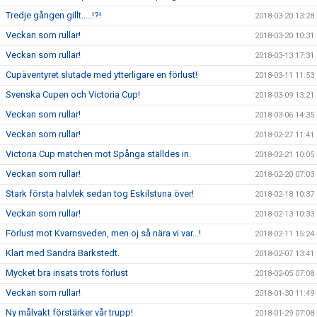
Tredje gången gillt.....!?!
2018-03-20 13:28
Veckan som rullar!
2018-03-20 10:31
Veckan som rullar!
2018-03-13 17:31
Cupäventyret slutade med ytterligare en förlust!
2018-03-11 11:53
Svenska Cupen och Victoria Cup!
2018-03-09 13:21
Veckan som rullar!
2018-03-06 14:35
Veckan som rullar!
2018-02-27 11:41
Victoria Cup matchen mot Spånga ställdes in.
2018-02-21 10:05
Veckan som rullar!
2018-02-20 07:03
Stark första halvlek sedan tog Eskilstuna över!
2018-02-18 10:37
Veckan som rullar!
2018-02-13 10:33
Förlust mot Kvarnsveden, men oj så nära vi var...!
2018-02-11 15:24
Klart med Sandra Barkstedt.
2018-02-07 13:41
Mycket bra insats trots förlust
2018-02-05 07:08
Veckan som rullar!
2018-01-30 11:49
Ny målvakt förstärker vår trupp!
2018-01-29 07:08