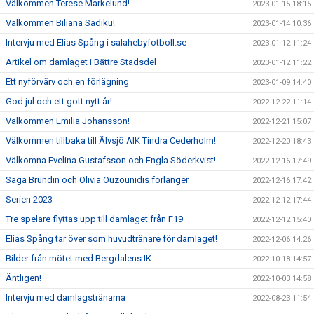
Välkommen Terese Markelund!
2023-01-15 18:15
Välkommen Biliana Sadiku!
2023-01-14 10:36
Intervju med Elias Spång i salahebyfotboll.se
2023-01-12 11:24
Artikel om damlaget i Bättre Stadsdel
2023-01-12 11:22
Ett nyförvärv och en förlägning
2023-01-09 14:40
God jul och ett gott nytt år!
2022-12-22 11:14
Välkommen Emilia Johansson!
2022-12-21 15:07
Välkommen tillbaka till Älvsjö AIK Tindra Cederholm!
2022-12-20 18:43
Välkomna Evelina Gustafsson och Engla Söderkvist!
2022-12-16 17:49
Saga Brundin och Olivia Ouzounidis förlänger
2022-12-16 17:42
Serien 2023
2022-12-12 17:44
Tre spelare flyttas upp till damlaget från F19
2022-12-12 15:40
Elias Spång tar över som huvudtränare för damlaget!
2022-12-06 14:26
Bilder från mötet med Bergdalens IK
2022-10-18 14:57
Äntligen!
2022-10-03 14:58
Intervju med damlagstränarna
2022-08-23 11:54