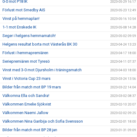
0-0 mot P18 IK
2023-05-29 16:17
Förlust mot Smedby AIS
2023-05-23 12:49
Vinst på hemmaplan!
2023-05-16 10:54
1-1 mot Enskede IK
2023-05-08 14:28
Seger i helgens hemmamatch!
2023-05-02 09:59
Helgens resultat borta mot Västerås BK 30
2023-04-24 13:23
Förlust i hemmapremiären
2023-04-17 18:00
Seriepremiären mot Tyresö
2023-04-11 07:37
Vinst med 3-0 mot Djursholm i träningsmatch
2023-04-03 18:00
Vinst i Victoria Cup 23 mars
2023-03-24 13:56
Bilder från match mot BP 19 mars
2023-03-22 14:04
Välkomna Ella och Sandra!
2023-03-02 08:37
Välkommen Emelie Sjökvist
2023-02-10 20:07
Välkommen Naemi Jallow
2023-02-02 09:25
Välkommen Nina Garibija och Sofia Svensson
2023-02-01 18:00
Bilder från match mot BP 28 jan
2023-01-31 09:09