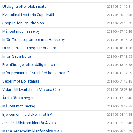
Utslagna efter blek insats
2019-05-01 10:31
Kvartsfinal i Victoria Cup i kväll
2019-04-30 10:08
Snöplig förlust i division II
2019-04-29 15:23
Mållöst mot Hässelby
2019-04-27 18:48
Inför: Tidigt toppmöte mot Hässelby
2019-04-26 15:13
Dramatisk 1–0-seger mot Sätra
2019-04-18 11:08
Inför: Sätra borta
2019-04-17 11:03
Premiärseger efter dålig match
2019-04-13 16:58
Inför premiären: "Stenhård konkurrens"
2019-04-11 12:59
Seger mot Bollstanäs
2019-03-31 18:45
Vidare till kvartsfinal i Victoria Cup
2019-03-28 23:46
Årets första seger
2019-03-17 16:46
Mållöst mot Peking
2019-03-09 17:55
Bjerkén om halvleken mot BP
2019-03-04 14:28
Jennie Hällström klar för Älvsjö
2019-03-02 16:48
Marie Segerholm klar för Älvsjö AIK
2019-01-28 13:02