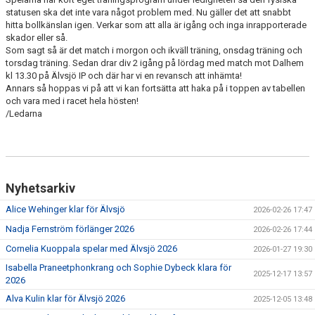
statusen ska det inte vara något problem med. Nu gäller det att snabbt
hitta bollkänslan igen. Verkar som att alla är igång och inga inrapporterade
skador eller så.
Som sagt så är det match i morgon och ikväll träning, onsdag träning och
torsdag träning. Sedan drar div 2 igång på lördag med match mot Dalhem
kl 13.30 på Älvsjö IP och där har vi en revansch att inhämta!
Annars så hoppas vi på att vi kan fortsätta att haka på i toppen av tabellen
och vara med i racet hela hösten!
/Ledarna
Nyhetsarkiv
Alice Wehinger klar för Älvsjö
2026-02-26 17:47
Nadja Fernström förlänger 2026
2026-02-26 17:44
Cornelia Kuoppala spelar med Älvsjö 2026
2026-01-27 19:30
Isabella Praneetphonkrang och Sophie Dybeck klara för
2025-12-17 13:57
2026
Alva Kulin klar för Älvsjö 2026
2025-12-05 13:48