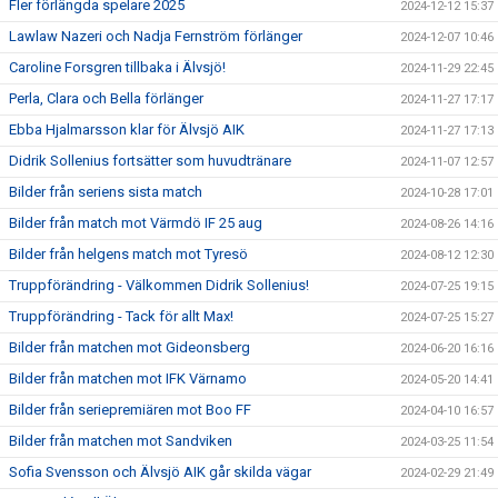
Fler förlängda spelare 2025
2024-12-12 15:37
Lawlaw Nazeri och Nadja Fernström förlänger
2024-12-07 10:46
Caroline Forsgren tillbaka i Älvsjö!
2024-11-29 22:45
Perla, Clara och Bella förlänger
2024-11-27 17:17
Ebba Hjalmarsson klar för Älvsjö AIK
2024-11-27 17:13
Didrik Sollenius fortsätter som huvudtränare
2024-11-07 12:57
Bilder från seriens sista match
2024-10-28 17:01
Bilder från match mot Värmdö IF 25 aug
2024-08-26 14:16
Bilder från helgens match mot Tyresö
2024-08-12 12:30
Truppförändring - Välkommen Didrik Sollenius!
2024-07-25 19:15
Truppförändring - Tack för allt Max!
2024-07-25 15:27
Bilder från matchen mot Gideonsberg
2024-06-20 16:16
Bilder från matchen mot IFK Värnamo
2024-05-20 14:41
Bilder från seriepremiären mot Boo FF
2024-04-10 16:57
Bilder från matchen mot Sandviken
2024-03-25 11:54
Sofia Svensson och Älvsjö AIK går skilda vägar
2024-02-29 21:49