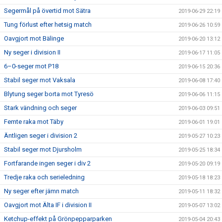
Segermål på övertid mot Sätra
2019-06-29 22:19
Tung förlust efter hetsig match
2019-06-26 10:59
Oavgjort mot Bälinge
2019-06-20 13:12
Ny seger i division II
2019-06-17 11:05
6–0-seger mot P18
2019-06-15 20:36
Stabil seger mot Vaksala
2019-06-08 17:40
Blytung seger borta mot Tyresö
2019-06-06 11:15
Stark vändning och seger
2019-06-03 09:51
Femte raka mot Täby
2019-06-01 19:01
Äntligen seger i division 2
2019-05-27 10:23
Stabil seger mot Djursholm
2019-05-25 18:34
Fortfarande ingen seger i div 2
2019-05-20 09:19
Tredje raka och serieledning
2019-05-18 18:23
Ny seger efter jämn match
2019-05-11 18:32
Oavgjort mot Älta IF i division II
2019-05-07 13:02
Ketchup-effekt på Grönpepparparken
2019-05-04 20:43