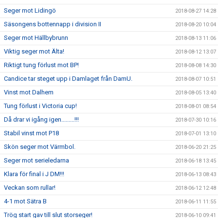
Seger mot Lidingö
2018-08-27 14:28
Säsongens bottennapp i division II
2018-08-20 10:04
Seger mot Hällbybrunn
2018-08-13 11:06
Viktig seger mot Älta!
2018-08-12 13:07
Riktigt tung förlust mot BP!
2018-08-08 14:30
Candice tar steget upp i Damlaget från DamU.
2018-08-07 10:51
Vinst mot Dalhem
2018-08-05 13:40
Tung förlust i Victoria cup!
2018-08-01 08:54
Då drar vi igång igen.........!!!
2018-07-30 10:16
Stabil vinst mot P18
2018-07-01 13:10
Skön seger mot Värmbol.
2018-06-20 21:25
Seger mot serieledarna
2018-06-18 13:45
Klara för final i J DM!!!
2018-06-13 08:43
Veckan som rullar!
2018-06-12 12:48
4-1 mot Sätra B
2018-06-11 11:55
Trög start gav till slut storseger!
2018-06-10 09:41