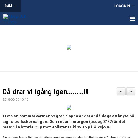
DAM
LOGGA IN
HEM
NYHETER
KALENDER
TRUPPEN
KONTAKT
Då drar vi igång igen.........!!!
<
>
MATCHER
2018-07-30 10:16
Trots att sommarvärmen vägrar släppa är det ändå dags att knyta på
sig fotbollsskorna igen. Och redan i morgon (tisdag 31/7) är det
match i Victoria Cup mot Bollstanäs kl 19.15 på Älvsjö IP.
Spelarna har kört eget träningsprogram under ledigheten så den fysiska