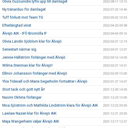
Olivia Ouzounidis lyfts upp till damlaget
2022-08-11 13:15
Ny tränarduo för damlaget
2022-07-25 14:46
Tuff förlust mot Team TG
2022-05-02 10:53
Efterlängtad vinst
2022-04-20 09:38
Älvsjö AIK - IFÖ Bromölla IF
2022-04-04 09:16
Olivia Ländin Sjöblom klar för Älvsjö
2022-03-31 12:19
Seriestart närmar sig
2022-03-31 12:07
Jennie Hällström förlänger med Älvsjö
2022-03-16 14:00
Wilma Stenman klar för Älvsjö!
2022-02-21 14:51
Ellinor Johansson förlänger med Älvsjö
2022-02-09 15:00
Ylva Tidevall och Marie Segerholm fortsätter i Älvsjö
2022-01-27 14:07
Stort tack och gott nytt år!
2021-12-30 14:00
Naomi Okhiria förlänger
2021-12-23 15:00
Moa Sjöström och Mathilda Lindström klara för Älvsjö AIK
2021-12-22 09:00
Lawlaw Nazeri klar för Älvsjö AIK
2021-12-21 23:00
Maja Wangerheim väljer Älvsjö AIK
2021-12-17 12:57