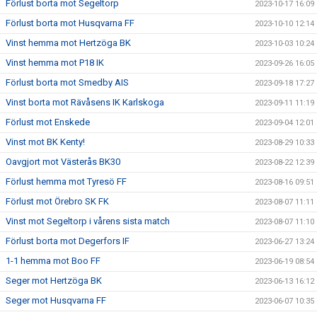
Förlust borta mot Segeltorp
2023-10-17 16:09
Förlust borta mot Husqvarna FF
2023-10-10 12:14
Vinst hemma mot Hertzöga BK
2023-10-03 10:24
Vinst hemma mot P18 IK
2023-09-26 16:05
Förlust borta mot Smedby AIS
2023-09-18 17:27
Vinst borta mot Rävåsens IK Karlskoga
2023-09-11 11:19
Förlust mot Enskede
2023-09-04 12:01
Vinst mot BK Kenty!
2023-08-29 10:33
Oavgjort mot Västerås BK30
2023-08-22 12:39
Förlust hemma mot Tyresö FF
2023-08-16 09:51
Förlust mot Örebro SK FK
2023-08-07 11:11
Vinst mot Segeltorp i vårens sista match
2023-08-07 11:10
Förlust borta mot Degerfors IF
2023-06-27 13:24
1-1 hemma mot Boo FF
2023-06-19 08:54
Seger mot Hertzöga BK
2023-06-13 16:12
Seger mot Husqvarna FF
2023-06-07 10:35