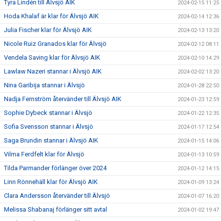
Tyra Lindén till Älvsjö AIK
2024-02-15 11:25
Hoda Khalaf är klar för Älvsjö AIK
2024-02-14 12:36
Julia Fischer klar för Älvsjö AIK
2024-02-13 13:20
Nicole Ruiz Granados klar för Älvsjö
2024-02-12 08:11
Vendela Saving klar för Älvsjö AIK
2024-02-10 14:29
Lawlaw Nazeri stannar i Älvsjö AIK
2024-02-02 13:20
Nina Garibija stannar i Älvsjö
2024-01-28 22:50
Nadja Fernström återvänder till Älvsjö AIK
2024-01-23 12:59
Sophie Dybeck stannar i Älvsjö
2024-01-22 12:35
Sofia Svensson stannar i Älvsjö
2024-01-17 12:54
Saga Brundin stannar i Älvsjö AIK
2024-01-15 14:06
Vilma Ferdfelt klar för Älvsjö
2024-01-13 10:59
Tilda Parmander förlänger över 2024
2024-01-12 14:15
Linn Rönnehäll klar för Älvsjö AIK
2024-01-09 13:24
Clara Andersson återvänder till Älvsjö
2024-01-07 16:20
Melissa Shabanaj förlänger sitt avtal
2024-01-02 19:47