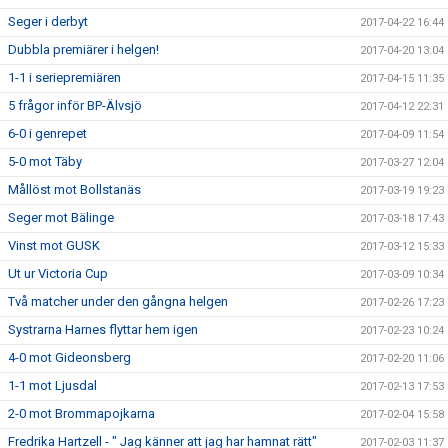
Seger i derbyt
2017-04-22 16:44
Dubbla premiärer i helgen!
2017-04-20 13:04
1-1 i seriepremiären
2017-04-15 11:35
5 frågor inför BP-Älvsjö
2017-04-12 22:31
6-0 i genrepet
2017-04-09 11:54
5-0 mot Täby
2017-03-27 12:04
Mållöst mot Bollstanäs
2017-03-19 19:23
Seger mot Bälinge
2017-03-18 17:43
Vinst mot GUSK
2017-03-12 15:33
Ut ur Victoria Cup
2017-03-09 10:34
Två matcher under den gångna helgen
2017-02-26 17:23
Systrarna Harnes flyttar hem igen
2017-02-23 10:24
4-0 mot Gideonsberg
2017-02-20 11:06
1-1 mot Ljusdal
2017-02-13 17:53
2-0 mot Brommapojkarna
2017-02-04 15:58
Fredrika Hartzell - " Jag känner att jag har hamnat rätt"
2017-02-03 11:37