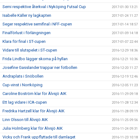
Semi respektive återkval i Nyköping Futsal Cup
2017-01-30 13:21
Isabelle Käller ny lagkapten
2017-01-24 11:27
Seger respektive semifinal i NFF-cupen
2017-01-14 18:57
Finalförlust i förlängningen
2017-01-09 14:18
Klara för final i ST-cupen
2017-01-07 22:44
Vidare till slutspelet i ST-cupen
2016-12-29 18:36
Frida Lindbo lägger skorna på hyllan
2016-12-21 10:36
Josefine Gasslander trappar ner fotbollen
2016-12-20 11:27
Andraplats i Snöbollen
2016-12-19 12:46
Cup-vinst i Norrköping
2016-12-05 11:23
Caroline Boström klar för Älvsjö AIK
2016-11-29 09:18
Ett lag vidare i ICA-cupen
2016-11-28 12:34
Fredrika Hartzell klar för Älvsjö AIK
2016-11-28 09:19
Linn Olsson till Älvsjö AIK
2016-11-25 09:56
Julia Holmberg klar för Älvsjö AIK
2016-11-24 09:31
Vicky och Frank uppflyttade till damlaget
2016-11-23 10:18