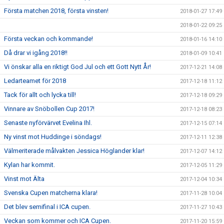
Första matchen 2018, första vinsten!
2018-01-27 17:49
2018-01-22 09:25
Första veckan och kommande!
2018-01-16 14:10
Då drar vi igång 2018!!
2018-01-09 10:41
Vi önskar alla en riktigt God Jul och ett Gott Nytt År!
2017-12-21 14:08
Ledarteamet för 2018
2017-12-18 11:12
Tack för allt och lycka till!
2017-12-18 09:29
Vinnare av Snöbollen Cup 2017!
2017-12-18 08:23
Senaste nyförvärvet Evelina Ihl.
2017-12-15 07:14
Ny vinst mot Huddinge i söndags!
2017-12-11 12:38
Välmeriterade målvakten Jessica Höglander klar!
2017-12-07 14:12
Kylan har kommit.
2017-12-05 11:29
Vinst mot Älta
2017-12-04 10:34
Svenska Cupen matcherna klara!
2017-11-28 10:04
Det blev semifinal i ICA cupen.
2017-11-27 10:43
Veckan som kommer och ICA Cupen.
2017-11-20 15:59