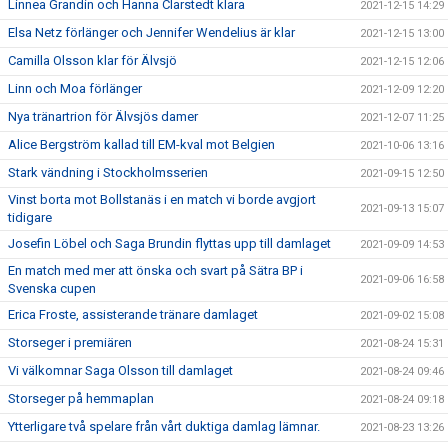
Linnea Grandin och Hanna Clarstedt klara
2021-12-15 14:29
Elsa Netz förlänger och Jennifer Wendelius är klar
2021-12-15 13:00
Camilla Olsson klar för Älvsjö
2021-12-15 12:06
Linn och Moa förlänger
2021-12-09 12:20
Nya tränartrion för Älvsjös damer
2021-12-07 11:25
Alice Bergström kallad till EM-kval mot Belgien
2021-10-06 13:16
Stark vändning i Stockholmsserien
2021-09-15 12:50
Vinst borta mot Bollstanäs i en match vi borde avgjort
2021-09-13 15:07
tidigare
Josefin Löbel och Saga Brundin flyttas upp till damlaget
2021-09-09 14:53
En match med mer att önska och svart på Sätra BP i
2021-09-06 16:58
Svenska cupen
Erica Froste, assisterande tränare damlaget
2021-09-02 15:08
Storseger i premiären
2021-08-24 15:31
Vi välkomnar Saga Olsson till damlaget
2021-08-24 09:46
Storseger på hemmaplan
2021-08-24 09:18
Ytterligare två spelare från vårt duktiga damlag lämnar.
2021-08-23 13:26