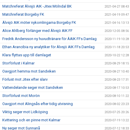
Matchreferat Älvsjö AIK -Jitex Mölndal BK
2021-04-27 08:43
Matchreferat Borgeby FK
2021-04-19 09:47
Älvsjö AIK möter nykomlingarna Borgeby FK
2021-04-16 13:13
Alice Ahlberg förlänger med Älvsjö AIK FF
2020-12-05 08:56
Fredrik Andersson ny huvudtränare för ÄAIK FFs Damlag
2020-11-19 10:28
Ethan Arancibia ny analytiker för Älvsjö AIK FFs Damlag
2020-11-18 20:53
Klara flyttas upp till damlaget
2020-10-22 12:28
Storförlust i Kalmar
2020-08-29 18:15
Oavgjort hemma mot Sandviken
2020-08-27 10:40
Förlust mot Jitex efter slarv
2020-08-23 17:31
Vattendelande seger mot Sandviken
2020-08-17 10:53
Storförlust mot Morön
2020-08-10 11:22
Oavgjort mot Alingsås efter tidig utvisning
2020-08-02 23:23
Viktig seger mot Lidköping
2020-07-25 20:26
Kvittering och en pinne mot Kalmar
2020-07-19 13:22
Ny seger mot Sunnanå
2020-07-12 18:33