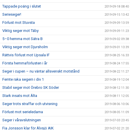
Tappade poäng i slutet
2019-09-18 08:40
Serieseger!
2019-09-15 13:42
Förlust mot Stuvsta
2019-09-09 13:59
Viktig seger mot Täby
2019-09-09 11:23
5–0 hemma mot Sätra B
2019-09-02 09:38
Viktig seger mot Djursholm
2019-09-01 13:39
Rättvis förlust mot Upsala IF
2019-08-25 16:33
Första hemmaförlusten i år
2019-08-24 17:55
Seger i cupen – nu väntar allsvenskt motstånd
2019-08-22 11:27
Femte raka segern i div 1
2019-08-19 12:04
Stabil seger mot Örebro SK Söder
2019-08-12 11:30
Stark insats mot Älta
2019-08-11 12:05
Seger trots straffar och utvisning
2019-08-06 10:06
Förlust mot serieledarna
2019-08-05 11:09
Seger i våravslutningen
2019-07-03 23:45
Fia Jonsson klar för Älvsjö AIK
2019-07-02 21:20