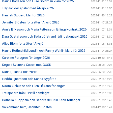
Darine Karlsson och Elise Goldman klara för 2026
2025-11-21 16:51
Tilly Jankler spelar med Älvsjö 2026
2025-11-21 16:50
Hannah Sjöberg klar för 2026
2025-11-20 16:28
Jennifer Sjösten fortsätter i Älvsjö 2026
2025-11-17 21:29
Annie Eriksson och Maria Pettersson lärlingskontrakt 2026
2025-11-07 15:31
Dara Gustafsson och Bella Löfstrand lärlingskontrakt 2026
2025-11-07 15:30
Alice Blom fortsätter i Älvsjö
2025-11-05 13:36
Hanna Rothschild Lundin och Fanny Wahlin klara för 2026
2025-11-04 21:27
Caroline Forsgren förlänger 2026
2025-10-30 15:45
Seger i Svenska Cupen mot GUSK
2025-08-08 12:23
Darine, Hanna och Yaren
2025-05-20 12:32
Hedda Ejnarsson och Sanna Nygårds
2025-02-24 14:28
Naomi Schultze och Ellen Håkans förlänger
2025-02-21 15:40
Tre spelare från F19 till damlaget
2025-02-21 15:33
Cornelia Kuoppala och Sandra de Brun Kenk förlänger
2025-01-09 13:46
Välkommen hem, Jennifer Sjösten!
2024-12-20 13:47