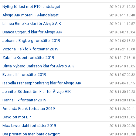
Nyttig förlust mot F19-landslaget
2019-01-21 12:22
Älvsjö AIK möter F19-landslaget
2019-01-11 15:48
Linnéa Rimeika klar för Älvsjö AIK
2019-01-11 10:57
Bianca Stigerud klar för Älvsjö AIK
2019-01-07 15:04
Johanna Engberg fortsätter 2019
2019-01-02 13:22
Victoria Heikfolk fortsätter 2019
2018-12-21 13:08
Zabrina Koont fortsätter 2019
2018-12-17 13:10
Olivia Nyberg Carlsson klar för Älvsjö AIK
2018-12-10 13:05
Evelina Ihl fortsätter 2019
2018-12-07 09:32
Isabella Praneetphonkrang klar för Älvsjö AIK
2018-12-04 13:15
Jennifer Söderström klar för Älvsjö AIK
2018-11-30 10:23
Hanna Fix fortsätter 2019
2018-11-28 11:36
Amanda Frank fortsätter 2019
2018-11-26 09:11
Oavgjort mot BP
2018-11-23 13:05
Moa Liwendahl fortsätter 2019
2018-11-20 09:26
Bra prestation men bara oavgjort
2018-11-18 13:38