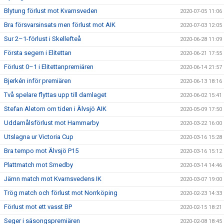
Blytung förlust mot Kvarnsveden
2020-07-05 11:06
Bra försvarsinsats men förlust mot AIK
2020-07-03 12:05
Sur 2–1-förlust i Skellefteå
2020-06-28 11:09
Första segern i Elitettan
2020-06-21 17:55
Förlust 0–1 i Elitettanpremiären
2020-06-14 21:57
Bjerkén inför premiären
2020-06-13 18:16
Två spelare flyttas upp till damlaget
2020-06-02 15:41
Stefan Aletorn om tiden i Älvsjö AIK
2020-05-09 17:50
Uddamålsförlust mot Hammarby
2020-03-22 16:00
Utslagna ur Victoria Cup
2020-03-16 15:28
Bra tempo mot Älvsjö P15
2020-03-16 15:12
Plattmatch mot Smedby
2020-03-14 14:46
Jämn match mot Kvarnsvedens IK
2020-03-07 19:00
Trög match och förlust mot Norrköping
2020-02-23 14:33
Förlust mot ett vasst BP
2020-02-15 18:21
Seger i säsongspremiären
2020-02-08 18:45