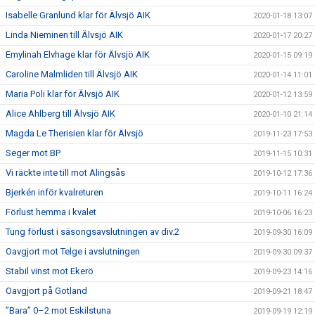
Isabelle Granlund klar för Älvsjö AIK
2020-01-18 13:07
Linda Nieminen till Älvsjö AIK
2020-01-17 20:27
Emylinah Elvhage klar för Älvsjö AIK
2020-01-15 09:19
Caroline Malmliden till Älvsjö AIK
2020-01-14 11:01
Maria Poli klar för Älvsjö AIK
2020-01-12 13:59
Alice Ahlberg till Älvsjö AIK
2020-01-10 21:14
Magda Le Therisien klar för Älvsjö
2019-11-23 17:53
Seger mot BP
2019-11-15 10:31
Vi räckte inte till mot Alingsås
2019-10-12 17:36
Bjerkén inför kvalreturen
2019-10-11 16:24
Förlust hemma i kvalet
2019-10-06 16:23
Tung förlust i säsongsavslutningen av div.2
2019-09-30 16:09
Oavgjort mot Telge i avslutningen
2019-09-30 09:37
Stabil vinst mot Ekerö
2019-09-23 14:16
Oavgjort på Gotland
2019-09-21 18:47
”Bara” 0–2 mot Eskilstuna
2019-09-19 12:19