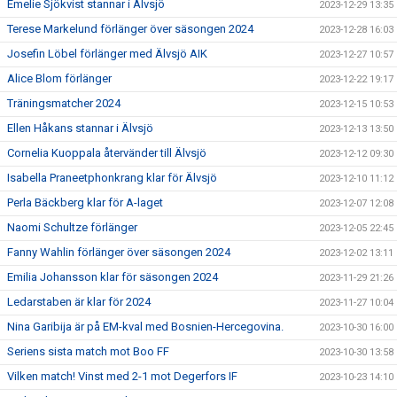
Emelie Sjökvist stannar i Älvsjö
2023-12-29 13:35
Terese Markelund förlänger över säsongen 2024
2023-12-28 16:03
Josefin Löbel förlänger med Älvsjö AIK
2023-12-27 10:57
Alice Blom förlänger
2023-12-22 19:17
Träningsmatcher 2024
2023-12-15 10:53
Ellen Håkans stannar i Älvsjö
2023-12-13 13:50
Cornelia Kuoppala återvänder till Älvsjö
2023-12-12 09:30
Isabella Praneetphonkrang klar för Älvsjö
2023-12-10 11:12
Perla Bäckberg klar för A-laget
2023-12-07 12:08
Naomi Schultze förlänger
2023-12-05 22:45
Fanny Wahlin förlänger över säsongen 2024
2023-12-02 13:11
Emilia Johansson klar för säsongen 2024
2023-11-29 21:26
Ledarstaben är klar för 2024
2023-11-27 10:04
Nina Garibija är på EM-kval med Bosnien-Hercegovina.
2023-10-30 16:00
Seriens sista match mot Boo FF
2023-10-30 13:58
Vilken match! Vinst med 2-1 mot Degerfors IF
2023-10-23 14:10