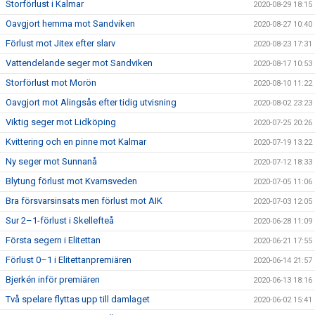
Storförlust i Kalmar
2020-08-29 18:15
Oavgjort hemma mot Sandviken
2020-08-27 10:40
Förlust mot Jitex efter slarv
2020-08-23 17:31
Vattendelande seger mot Sandviken
2020-08-17 10:53
Storförlust mot Morön
2020-08-10 11:22
Oavgjort mot Alingsås efter tidig utvisning
2020-08-02 23:23
Viktig seger mot Lidköping
2020-07-25 20:26
Kvittering och en pinne mot Kalmar
2020-07-19 13:22
Ny seger mot Sunnanå
2020-07-12 18:33
Blytung förlust mot Kvarnsveden
2020-07-05 11:06
Bra försvarsinsats men förlust mot AIK
2020-07-03 12:05
Sur 2–1-förlust i Skellefteå
2020-06-28 11:09
Första segern i Elitettan
2020-06-21 17:55
Förlust 0–1 i Elitettanpremiären
2020-06-14 21:57
Bjerkén inför premiären
2020-06-13 18:16
Två spelare flyttas upp till damlaget
2020-06-02 15:41