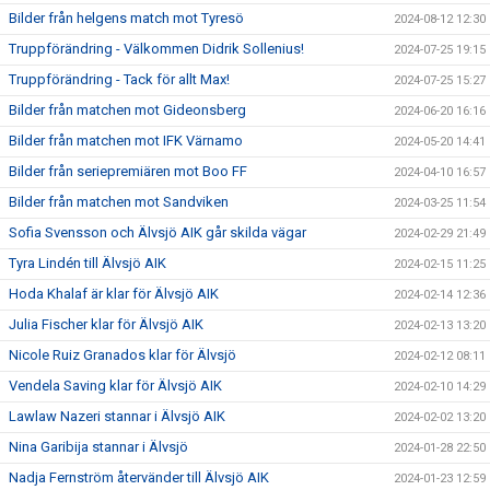
Bilder från helgens match mot Tyresö
2024-08-12 12:30
Truppförändring - Välkommen Didrik Sollenius!
2024-07-25 19:15
Truppförändring - Tack för allt Max!
2024-07-25 15:27
Bilder från matchen mot Gideonsberg
2024-06-20 16:16
Bilder från matchen mot IFK Värnamo
2024-05-20 14:41
Bilder från seriepremiären mot Boo FF
2024-04-10 16:57
Bilder från matchen mot Sandviken
2024-03-25 11:54
Sofia Svensson och Älvsjö AIK går skilda vägar
2024-02-29 21:49
Tyra Lindén till Älvsjö AIK
2024-02-15 11:25
Hoda Khalaf är klar för Älvsjö AIK
2024-02-14 12:36
Julia Fischer klar för Älvsjö AIK
2024-02-13 13:20
Nicole Ruiz Granados klar för Älvsjö
2024-02-12 08:11
Vendela Saving klar för Älvsjö AIK
2024-02-10 14:29
Lawlaw Nazeri stannar i Älvsjö AIK
2024-02-02 13:20
Nina Garibija stannar i Älvsjö
2024-01-28 22:50
Nadja Fernström återvänder till Älvsjö AIK
2024-01-23 12:59