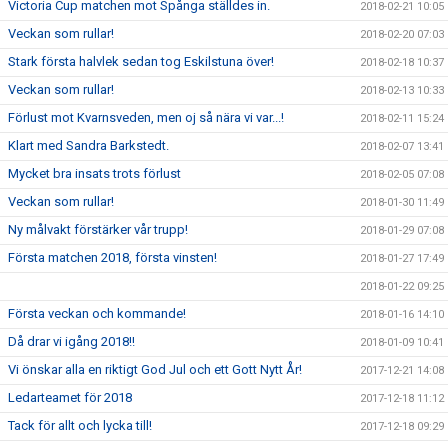
Victoria Cup matchen mot Spånga ställdes in.
2018-02-21 10:05
Veckan som rullar!
2018-02-20 07:03
Stark första halvlek sedan tog Eskilstuna över!
2018-02-18 10:37
Veckan som rullar!
2018-02-13 10:33
Förlust mot Kvarnsveden, men oj så nära vi var...!
2018-02-11 15:24
Klart med Sandra Barkstedt.
2018-02-07 13:41
Mycket bra insats trots förlust
2018-02-05 07:08
Veckan som rullar!
2018-01-30 11:49
Ny målvakt förstärker vår trupp!
2018-01-29 07:08
Första matchen 2018, första vinsten!
2018-01-27 17:49
2018-01-22 09:25
Första veckan och kommande!
2018-01-16 14:10
Då drar vi igång 2018!!
2018-01-09 10:41
Vi önskar alla en riktigt God Jul och ett Gott Nytt År!
2017-12-21 14:08
Ledarteamet för 2018
2017-12-18 11:12
Tack för allt och lycka till!
2017-12-18 09:29