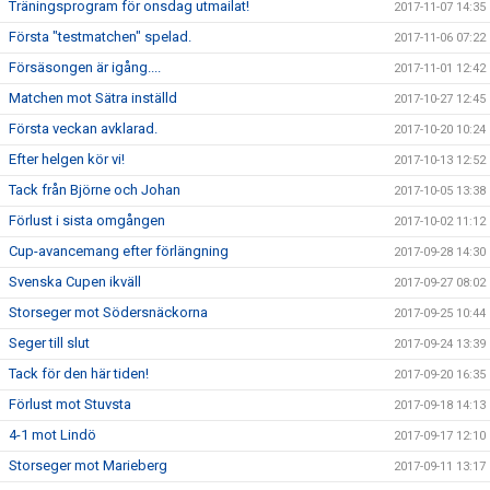
Träningsprogram för onsdag utmailat!
2017-11-07 14:35
Första "testmatchen" spelad.
2017-11-06 07:22
Försäsongen är igång....
2017-11-01 12:42
Matchen mot Sätra inställd
2017-10-27 12:45
Första veckan avklarad.
2017-10-20 10:24
Efter helgen kör vi!
2017-10-13 12:52
Tack från Björne och Johan
2017-10-05 13:38
Förlust i sista omgången
2017-10-02 11:12
Cup-avancemang efter förlängning
2017-09-28 14:30
Svenska Cupen ikväll
2017-09-27 08:02
Storseger mot Södersnäckorna
2017-09-25 10:44
Seger till slut
2017-09-24 13:39
Tack för den här tiden!
2017-09-20 16:35
Förlust mot Stuvsta
2017-09-18 14:13
4-1 mot Lindö
2017-09-17 12:10
Storseger mot Marieberg
2017-09-11 13:17