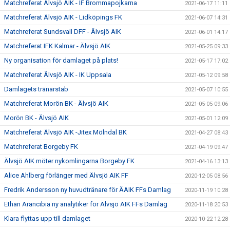
Matchreferat Älvsjö AIK - IF Brommapojkarna
2021-06-17 11:11
Matchreferat Älvsjö AIK - Lidköpings FK
2021-06-07 14:31
Matchreferat Sundsvall DFF - Älvsjö AIK
2021-06-01 14:17
Matchreferat IFK Kalmar - Älvsjö AIK
2021-05-25 09:33
Ny organisation för damlaget på plats!
2021-05-17 17:02
Matchreferat Älvsjö AIK - IK Uppsala
2021-05-12 09:58
Damlagets tränarstab
2021-05-07 10:55
Matchreferat Morön BK - Älvsjö AIK
2021-05-05 09:06
Morön BK - Älvsjö AIK
2021-05-01 12:09
Matchreferat Älvsjö AIK -Jitex Mölndal BK
2021-04-27 08:43
Matchreferat Borgeby FK
2021-04-19 09:47
Älvsjö AIK möter nykomlingarna Borgeby FK
2021-04-16 13:13
Alice Ahlberg förlänger med Älvsjö AIK FF
2020-12-05 08:56
Fredrik Andersson ny huvudtränare för ÄAIK FFs Damlag
2020-11-19 10:28
Ethan Arancibia ny analytiker för Älvsjö AIK FFs Damlag
2020-11-18 20:53
Klara flyttas upp till damlaget
2020-10-22 12:28