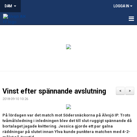
DAM
LOGGA IN
HEM
NYHETER
KALENDER
TRUPPEN
KONTAKT
Vinst efter spännande avslutning
<
>
MATCHER
2018-09-10 10:26
På lördagen var det match mot Södersnäckorna på Älvsjö IP. Trots
tvåmålsledning i inledningen blev det till slut ruggigt spännande då
bortalaget jagade kvittering. Jessica gjorde ett par galna
räddningar på slutet innan Ylva kunde punktera matchen med 4-2-