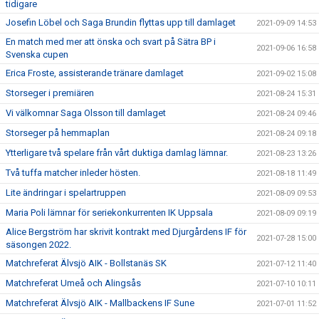
tidigare
Josefin Löbel och Saga Brundin flyttas upp till damlaget
2021-09-09 14:53
En match med mer att önska och svart på Sätra BP i
2021-09-06 16:58
Svenska cupen
Erica Froste, assisterande tränare damlaget
2021-09-02 15:08
Storseger i premiären
2021-08-24 15:31
Vi välkomnar Saga Olsson till damlaget
2021-08-24 09:46
Storseger på hemmaplan
2021-08-24 09:18
Ytterligare två spelare från vårt duktiga damlag lämnar.
2021-08-23 13:26
Två tuffa matcher inleder hösten.
2021-08-18 11:49
Lite ändringar i spelartruppen
2021-08-09 09:53
Maria Poli lämnar för seriekonkurrenten IK Uppsala
2021-08-09 09:19
Alice Bergström har skrivit kontrakt med Djurgårdens IF för
2021-07-28 15:00
säsongen 2022.
Matchreferat Älvsjö AIK - Bollstanäs SK
2021-07-12 11:40
Matchreferat Umeå och Alingsås
2021-07-10 10:11
Matchreferat Älvsjö AIK - Mallbackens IF Sune
2021-07-01 11:52