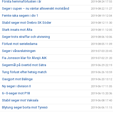
Första hemmaförlusten i år
2019-08-24 17:55
Seger i cupen – nu väntar allsvenskt motstånd
2019-08-22 11:27
Femte raka segern i div 1
2019-08-19 12:04
Stabil seger mot Örebro SK Söder
2019-08-12 11:30
Stark insats mot Älta
2019-08-11 12:05
Seger trots straffar och utvisning
2019-08-06 10:06
Förlust mot serieledarna
2019-08-05 11:09
Seger i våravslutningen
2019-07-03 23:45
Fia Jonsson klar för Älvsjö AIK
2019-07-02 21:20
Segermål på övertid mot Sätra
2019-06-29 22:19
Tung förlust efter hetsig match
2019-06-26 10:59
Oavgjort mot Bälinge
2019-06-20 13:12
Ny seger i division II
2019-06-17 11:05
6–0-seger mot P18
2019-06-15 20:36
Stabil seger mot Vaksala
2019-06-08 17:40
Blytung seger borta mot Tyresö
2019-06-06 11:15