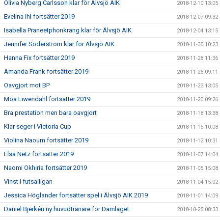
Olivia Nyberg Carlsson klar för Älvsjö AIK
2018-12-10 13:05
Evelina Ihl fortsätter 2019
2018-12-07 09:32
Isabella Praneetphonkrang klar för Älvsjö AIK
2018-12-04 13:15
Jennifer Söderström klar för Älvsjö AIK
2018-11-30 10:23
Hanna Fix fortsätter 2019
2018-11-28 11:36
Amanda Frank fortsätter 2019
2018-11-26 09:11
Oavgjort mot BP
2018-11-23 13:05
Moa Liwendahl fortsätter 2019
2018-11-20 09:26
Bra prestation men bara oavgjort
2018-11-18 13:38
Klar seger i Victoria Cup
2018-11-15 10:08
Violina Naoum fortsätter 2019
2018-11-12 10:31
Elsa Netz fortsätter 2019
2018-11-07 14:04
Naomi Okhiria fortsätter 2019
2018-11-05 15:08
Vinst i futsalligan
2018-11-04 15:02
Jessica Höglander fortsätter spel i Älvsjö AIK 2019
2018-11-01 14:09
Daniel Bjerkén ny huvudtränare för Damlaget
2018-10-25 08:33