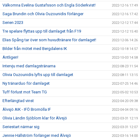
Välkomna Evelina Gustafsson och Engla Söderkvist!
2022-12-16 17:49
Saga Brundin och Olivia Ouzounidis förlänger
2022-12-16 17:42
Serien 2023
2022-12-12 17:44
Tre spelare flyttas upp till damlaget från F19
2022-12-12 15:40
Elias Spång tar över som huvudtränare för damlaget!
2022-12-06 14:26
Bilder från mötet med Bergdalens IK
2022-10-18 14:57
Äntligen!
2022-10-03 14:58
Intervju med damlagstränarna
2022-08-23 11:54
Olivia Ouzounidis lyfts upp till damlaget
2022-08-11 13:15
Ny tränarduo för damlaget
2022-07-25 14:46
Tuff förlust mot Team TG
2022-05-02 10:53
Efterlängtad vinst
2022-04-20 09:38
Älvsjö AIK - IFÖ Bromölla IF
2022-04-04 09:16
Olivia Ländin Sjöblom klar för Älvsjö
2022-03-31 12:19
Seriestart närmar sig
2022-03-31 12:07
Jennie Hällström förlänger med Älvsjö
2022-03-16 14:00