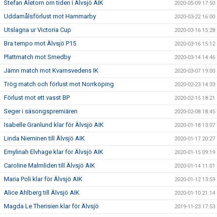
Stefan Aletorn om tiden i Älvsjö AIK
2020-05-09 17:50
Uddamålsförlust mot Hammarby
2020-03-22 16:00
Utslagna ur Victoria Cup
2020-03-16 15:28
Bra tempo mot Älvsjö P15
2020-03-16 15:12
Plattmatch mot Smedby
2020-03-14 14:46
Jämn match mot Kvarnsvedens IK
2020-03-07 19:00
Trög match och förlust mot Norrköping
2020-02-23 14:33
Förlust mot ett vasst BP
2020-02-15 18:21
Seger i säsongspremiären
2020-02-08 18:45
Isabelle Granlund klar för Älvsjö AIK
2020-01-18 13:07
Linda Nieminen till Älvsjö AIK
2020-01-17 20:27
Emylinah Elvhage klar för Älvsjö AIK
2020-01-15 09:19
Caroline Malmliden till Älvsjö AIK
2020-01-14 11:01
Maria Poli klar för Älvsjö AIK
2020-01-12 13:59
Alice Ahlberg till Älvsjö AIK
2020-01-10 21:14
Magda Le Therisien klar för Älvsjö
2019-11-23 17:53