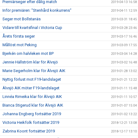
Premiärseger efter dålig match
2019-04-13 16:58
Inför premiären: "Stenhård konkurrens"
2019-04-11 12:59
Seger mot Bollstanäs
2019-03-31 18:45
Vidare till kvartsfinal i Victoria Cup
2019-03-28 23:46
Årets första seger
2019-03-17 16:46
Mållöst mot Peking
2019-03-09 17:55
Bjerkén om halvleken mot BP
2019-03-04 14:28
Jennie Hällström klar för Älvsjö
2019-03-02 16:48
Marie Segerholm klar för Älvsjö AIK
2019-01-28 13:02
Nyttig förlust mot F19-landslaget
2019-01-21 12:22
Älvsjö AIK möter F19-landslaget
2019-01-11 15:48
Linnéa Rimeika klar för Älvsjö AIK
2019-01-11 10:57
Bianca Stigerud klar för Älvsjö AIK
2019-01-07 15:04
Johanna Engberg fortsätter 2019
2019-01-02 13:22
Victoria Heikfolk fortsätter 2019
2018-12-21 13:08
Zabrina Koont fortsätter 2019
2018-12-17 13:10