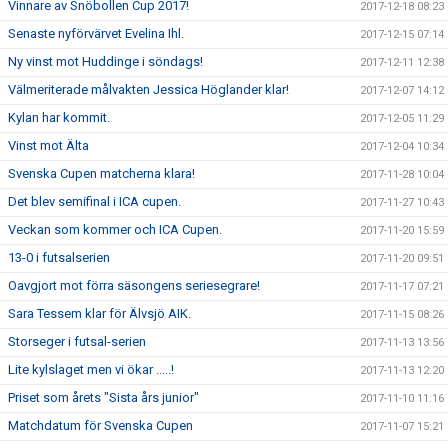
Vinnare av Snöbollen Cup 2017!
2017-12-18 08:23
Senaste nyförvärvet Evelina Ihl.
2017-12-15 07:14
Ny vinst mot Huddinge i söndags!
2017-12-11 12:38
Välmeriterade målvakten Jessica Höglander klar!
2017-12-07 14:12
Kylan har kommit.
2017-12-05 11:29
Vinst mot Älta
2017-12-04 10:34
Svenska Cupen matcherna klara!
2017-11-28 10:04
Det blev semifinal i ICA cupen.
2017-11-27 10:43
Veckan som kommer och ICA Cupen.
2017-11-20 15:59
13-0 i futsalserien
2017-11-20 09:51
Oavgjort mot förra säsongens seriesegrare!
2017-11-17 07:21
Sara Tessem klar för Älvsjö AIK.
2017-11-15 08:26
Storseger i futsal-serien
2017-11-13 13:56
Lite kylslaget men vi ökar .....!
2017-11-13 12:20
Priset som årets "Sista års junior"
2017-11-10 11:16
Matchdatum för Svenska Cupen
2017-11-07 15:21