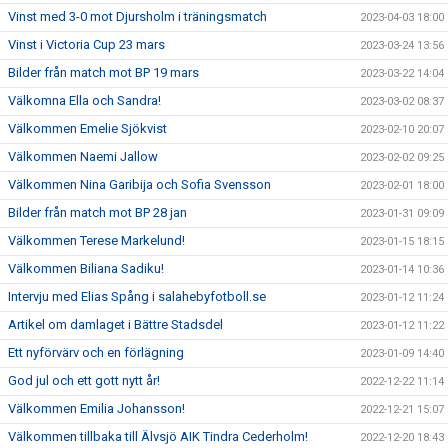
Vinst med 3-0 mot Djursholm i träningsmatch
2023-04-03 18:00
Vinst i Victoria Cup 23 mars
2023-03-24 13:56
Bilder från match mot BP 19 mars
2023-03-22 14:04
Välkomna Ella och Sandra!
2023-03-02 08:37
Välkommen Emelie Sjökvist
2023-02-10 20:07
Välkommen Naemi Jallow
2023-02-02 09:25
Välkommen Nina Garibija och Sofia Svensson
2023-02-01 18:00
Bilder från match mot BP 28 jan
2023-01-31 09:09
Välkommen Terese Markelund!
2023-01-15 18:15
Välkommen Biliana Sadiku!
2023-01-14 10:36
Intervju med Elias Spång i salahebyfotboll.se
2023-01-12 11:24
Artikel om damlaget i Bättre Stadsdel
2023-01-12 11:22
Ett nyförvärv och en förlägning
2023-01-09 14:40
God jul och ett gott nytt år!
2022-12-22 11:14
Välkommen Emilia Johansson!
2022-12-21 15:07
Välkommen tillbaka till Älvsjö AIK Tindra Cederholm!
2022-12-20 18:43