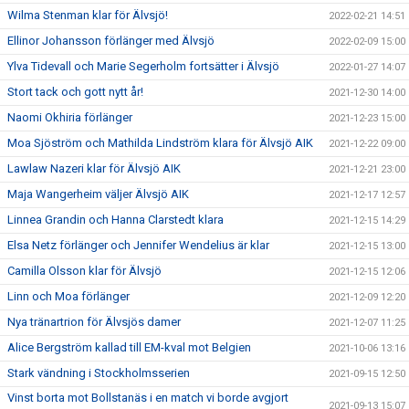
Wilma Stenman klar för Älvsjö!
2022-02-21 14:51
Ellinor Johansson förlänger med Älvsjö
2022-02-09 15:00
Ylva Tidevall och Marie Segerholm fortsätter i Älvsjö
2022-01-27 14:07
Stort tack och gott nytt år!
2021-12-30 14:00
Naomi Okhiria förlänger
2021-12-23 15:00
Moa Sjöström och Mathilda Lindström klara för Älvsjö AIK
2021-12-22 09:00
Lawlaw Nazeri klar för Älvsjö AIK
2021-12-21 23:00
Maja Wangerheim väljer Älvsjö AIK
2021-12-17 12:57
Linnea Grandin och Hanna Clarstedt klara
2021-12-15 14:29
Elsa Netz förlänger och Jennifer Wendelius är klar
2021-12-15 13:00
Camilla Olsson klar för Älvsjö
2021-12-15 12:06
Linn och Moa förlänger
2021-12-09 12:20
Nya tränartrion för Älvsjös damer
2021-12-07 11:25
Alice Bergström kallad till EM-kval mot Belgien
2021-10-06 13:16
Stark vändning i Stockholmsserien
2021-09-15 12:50
Vinst borta mot Bollstanäs i en match vi borde avgjort
2021-09-13 15:07