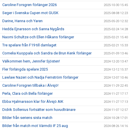
Caroline Forsgren förlänger 2026
2025-10-30 15:45
Seger i Svenska Cupen mot GUSK
2025-08-08 12:23
Darine, Hanna och Yaren
2025-05-20 12:32
Hedda Ejnarsson och Sanna Nygårds
2025-02-24 14:28
Naomi Schultze och Ellen Håkans förlänger
2025-02-21 15:40
Tre spelare från F19 till damlaget
2025-02-21 15:33
Cornelia Kuoppala och Sandra de Brun Kenk förlänger
2025-01-09 13:46
Välkommen hem, Jennifer Sjösten!
2024-12-20 13:47
Fler förlängda spelare 2025
2024-12-12 15:37
Lawlaw Nazeri och Nadja Fernström förlänger
2024-12-07 10:46
Caroline Forsgren tillbaka i Älvsjö!
2024-11-29 22:45
Perla, Clara och Bella förlänger
2024-11-27 17:17
Ebba Hjalmarsson klar för Älvsjö AIK
2024-11-27 17:13
Didrik Sollenius fortsätter som huvudtränare
2024-11-07 12:57
Bilder från seriens sista match
2024-10-28 17:01
Bilder från match mot Värmdö IF 25 aug
2024-08-26 14:16