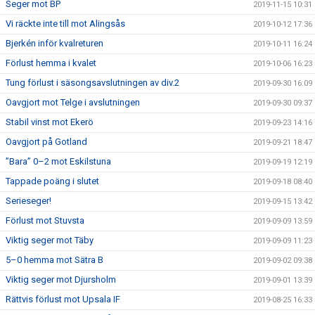
Seger mot BP
2019-11-15 10:31
Vi räckte inte till mot Alingsås
2019-10-12 17:36
Bjerkén inför kvalreturen
2019-10-11 16:24
Förlust hemma i kvalet
2019-10-06 16:23
Tung förlust i säsongsavslutningen av div.2
2019-09-30 16:09
Oavgjort mot Telge i avslutningen
2019-09-30 09:37
Stabil vinst mot Ekerö
2019-09-23 14:16
Oavgjort på Gotland
2019-09-21 18:47
”Bara” 0–2 mot Eskilstuna
2019-09-19 12:19
Tappade poäng i slutet
2019-09-18 08:40
Serieseger!
2019-09-15 13:42
Förlust mot Stuvsta
2019-09-09 13:59
Viktig seger mot Täby
2019-09-09 11:23
5–0 hemma mot Sätra B
2019-09-02 09:38
Viktig seger mot Djursholm
2019-09-01 13:39
Rättvis förlust mot Upsala IF
2019-08-25 16:33