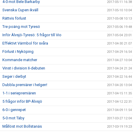
4-0 mot Bele Barkarby
2017-05-11 16:38
Svenska Cupen ikväll
2017-05-10 10:04
Rättvis förlust
2017-05-08 10:13
Tre poäng mot Tyresö
2017-05-06 19:48
Inför Älvsjö-Tyresö: 5 frågor till Vio
2017-05-04 23:01
Effektivt Värmbol för svåra
2017-04-30 21:07
Förlust i Nyköping
2017-04-29 16:54
Kommande matcher
2017-04-27 10:04
Vinst i division II-debuten
2017-04-24 21:24
Seger i derbyt
2017-04-22 16:44
Dubbla premiärer i helgen!
2017-04-20 13:04
1-1 i seriepremiären
2017-04-15 11:35
5 frågor inför BP-Älvsjö
2017-04-12 22:31
6-0 i genrepet
2017-04-09 11:54
5-0 mot Täby
2017-03-27 12:04
Mållöst mot Bollstanäs
2017-03-19 19:23