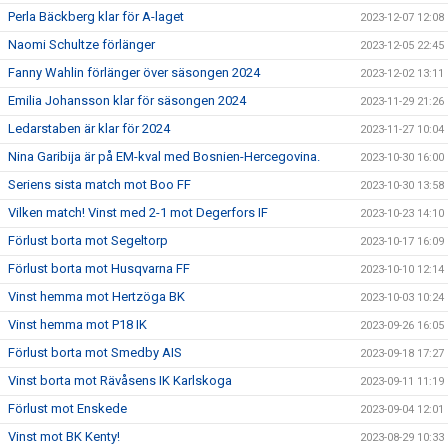
Perla Bäckberg klar för A-laget
2023-12-07 12:08
Naomi Schultze förlänger
2023-12-05 22:45
Fanny Wahlin förlänger över säsongen 2024
2023-12-02 13:11
Emilia Johansson klar för säsongen 2024
2023-11-29 21:26
Ledarstaben är klar för 2024
2023-11-27 10:04
Nina Garibija är på EM-kval med Bosnien-Hercegovina.
2023-10-30 16:00
Seriens sista match mot Boo FF
2023-10-30 13:58
Vilken match! Vinst med 2-1 mot Degerfors IF
2023-10-23 14:10
Förlust borta mot Segeltorp
2023-10-17 16:09
Förlust borta mot Husqvarna FF
2023-10-10 12:14
Vinst hemma mot Hertzöga BK
2023-10-03 10:24
Vinst hemma mot P18 IK
2023-09-26 16:05
Förlust borta mot Smedby AIS
2023-09-18 17:27
Vinst borta mot Rävåsens IK Karlskoga
2023-09-11 11:19
Förlust mot Enskede
2023-09-04 12:01
Vinst mot BK Kenty!
2023-08-29 10:33