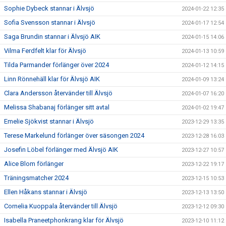
Sophie Dybeck stannar i Älvsjö
2024-01-22 12:35
Sofia Svensson stannar i Älvsjö
2024-01-17 12:54
Saga Brundin stannar i Älvsjö AIK
2024-01-15 14:06
Vilma Ferdfelt klar för Älvsjö
2024-01-13 10:59
Tilda Parmander förlänger över 2024
2024-01-12 14:15
Linn Rönnehäll klar för Älvsjö AIK
2024-01-09 13:24
Clara Andersson återvänder till Älvsjö
2024-01-07 16:20
Melissa Shabanaj förlänger sitt avtal
2024-01-02 19:47
Emelie Sjökvist stannar i Älvsjö
2023-12-29 13:35
Terese Markelund förlänger över säsongen 2024
2023-12-28 16:03
Josefin Löbel förlänger med Älvsjö AIK
2023-12-27 10:57
Alice Blom förlänger
2023-12-22 19:17
Träningsmatcher 2024
2023-12-15 10:53
Ellen Håkans stannar i Älvsjö
2023-12-13 13:50
Cornelia Kuoppala återvänder till Älvsjö
2023-12-12 09:30
Isabella Praneetphonkrang klar för Älvsjö
2023-12-10 11:12