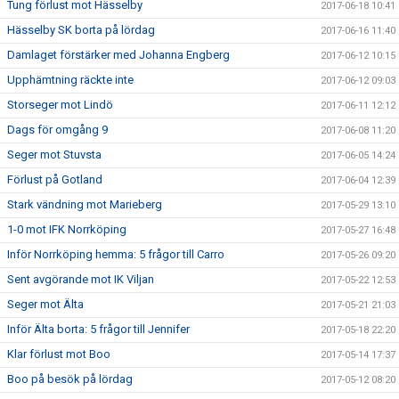
Tung förlust mot Hässelby
2017-06-18 10:41
Hässelby SK borta på lördag
2017-06-16 11:40
Damlaget förstärker med Johanna Engberg
2017-06-12 10:15
Upphämtning räckte inte
2017-06-12 09:03
Storseger mot Lindö
2017-06-11 12:12
Dags för omgång 9
2017-06-08 11:20
Seger mot Stuvsta
2017-06-05 14:24
Förlust på Gotland
2017-06-04 12:39
Stark vändning mot Marieberg
2017-05-29 13:10
1-0 mot IFK Norrköping
2017-05-27 16:48
Inför Norrköping hemma: 5 frågor till Carro
2017-05-26 09:20
Sent avgörande mot IK Viljan
2017-05-22 12:53
Seger mot Älta
2017-05-21 21:03
Inför Älta borta: 5 frågor till Jennifer
2017-05-18 22:20
Klar förlust mot Boo
2017-05-14 17:37
Boo på besök på lördag
2017-05-12 08:20