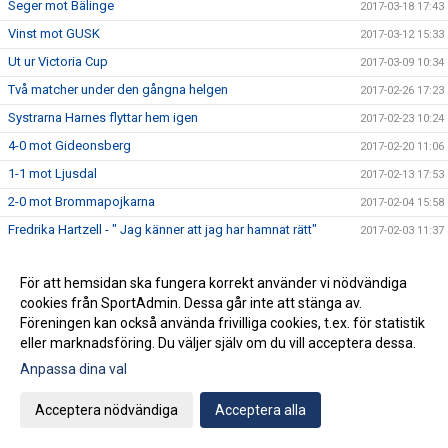
Seger mot Bälinge
2017-03-18 17:43
Vinst mot GUSK
2017-03-12 15:33
Ut ur Victoria Cup
2017-03-09 10:34
Två matcher under den gångna helgen
2017-02-26 17:23
Systrarna Harnes flyttar hem igen
2017-02-23 10:24
4-0 mot Gideonsberg
2017-02-20 11:06
1-1 mot Ljusdal
2017-02-13 17:53
2-0 mot Brommapojkarna
2017-02-04 15:58
Fredrika Hartzell - " Jag känner att jag har hamnat rätt"
2017-02-03 11:37
Semi respektive återkval i Nyköping Futsal Cup
2017-01-30 13:21
För att hemsidan ska fungera korrekt använder vi nödvändiga
Isabelle Käller ny lagkapten
2017-01-24 11:27
cookies från SportAdmin. Dessa går inte att stänga av.
Seger respektive semifinal i NFF-cupen
2017-01-14 18:57
Föreningen kan också använda frivilliga cookies, t.ex. för statistik
Finalförlust i förlängningen
eller marknadsföring. Du väljer själv om du vill acceptera dessa.
2017-01-09 14:18
Anpassa dina val
Klara för final i ST-cupen
2017-01-07 22:44
Vidare till slutspelet i ST-cupen
2016-12-29 18:36
Acceptera nödvändiga
Acceptera alla
Frida Lindbo lägger skorna på hyllan
2016-12-21 10:36