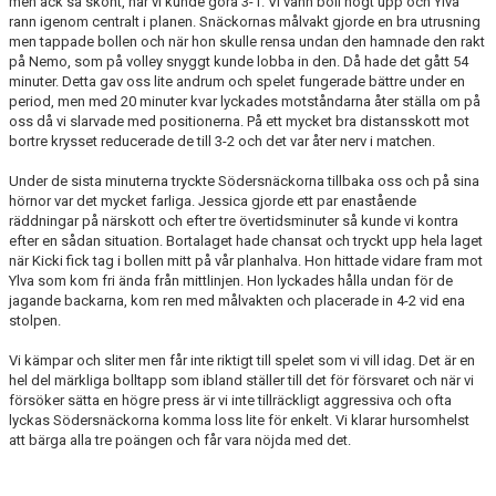
men ack så skönt, när vi kunde göra 3-1. Vi vann boll högt upp och Ylva
rann igenom centralt i planen. Snäckornas målvakt gjorde en bra utrusning
men tappade bollen och när hon skulle rensa undan den hamnade den rakt
på Nemo, som på volley snyggt kunde lobba in den. Då hade det gått 54
minuter. Detta gav oss lite andrum och spelet fungerade bättre under en
period, men med 20 minuter kvar lyckades motståndarna åter ställa om på
oss då vi slarvade med positionerna. På ett mycket bra distansskott mot
bortre krysset reducerade de till 3-2 och det var åter nerv i matchen.
Under de sista minuterna tryckte Södersnäckorna tillbaka oss och på sina
hörnor var det mycket farliga. Jessica gjorde ett par enastående
räddningar på närskott och efter tre övertidsminuter så kunde vi kontra
efter en sådan situation. Bortalaget hade chansat och tryckt upp hela laget
när Kicki fick tag i bollen mitt på vår planhalva. Hon hittade vidare fram mot
Ylva som kom fri ända från mittlinjen. Hon lyckades hålla undan för de
jagande backarna, kom ren med målvakten och placerade in 4-2 vid ena
stolpen.
Vi kämpar och sliter men får inte riktigt till spelet som vi vill idag. Det är en
hel del märkliga bolltapp som ibland ställer till det för försvaret och när vi
försöker sätta en högre press är vi inte tillräckligt aggressiva och ofta
lyckas Södersnäckorna komma loss lite för enkelt. Vi klarar hursomhelst
att bärga alla tre poängen och får vara nöjda med det.