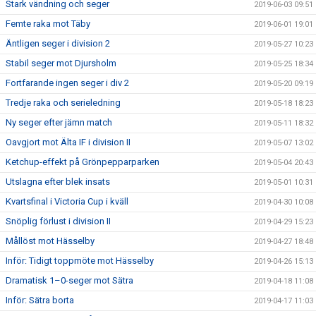
Stark vändning och seger
2019-06-03 09:51
Femte raka mot Täby
2019-06-01 19:01
Äntligen seger i division 2
2019-05-27 10:23
Stabil seger mot Djursholm
2019-05-25 18:34
Fortfarande ingen seger i div 2
2019-05-20 09:19
Tredje raka och serieledning
2019-05-18 18:23
Ny seger efter jämn match
2019-05-11 18:32
Oavgjort mot Älta IF i division II
2019-05-07 13:02
Ketchup-effekt på Grönpepparparken
2019-05-04 20:43
Utslagna efter blek insats
2019-05-01 10:31
Kvartsfinal i Victoria Cup i kväll
2019-04-30 10:08
Snöplig förlust i division II
2019-04-29 15:23
Mållöst mot Hässelby
2019-04-27 18:48
Inför: Tidigt toppmöte mot Hässelby
2019-04-26 15:13
Dramatisk 1–0-seger mot Sätra
2019-04-18 11:08
Inför: Sätra borta
2019-04-17 11:03