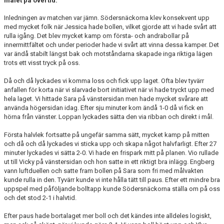
målet på övertid.
Inledningen av matchen var jämn. Södersnäckorna klev konsekvent upp
med mycket folk när Jessica hade bollen, vilket gjorde att vi hade svårt att
rulla igång. Det blev mycket kamp om första- och andrabollar på
innermittfältet och under perioder hade vi svårt att vinna dessa kamper. Det
var ändå stabilt längst bak och motståndarna skapade inga riktiga lägen
trots ett visst tryck på oss.
Då och då lyckades vi komma loss och fick upp laget. Ofta blev tyvärr
anfallen för korta när vi slarvade bort initiativet när vi hade tryckt upp med
hela laget. Vi hittade Sara på vänstersidan men hade mycket svårare att
använda högersidan idag. Efter sju minuter kom ändå 1-0 då vi fick en
hörna från vänster. Loppan lyckades sätta den via ribban och direkt i mål.
Första halvlek fortsatte på ungefär samma sätt, mycket kamp på mitten
och då och då lyckades vi sticka upp och skapa något halvfarligt. Efter 27
minuter lyckades vi sätta 2-0. Vi hade en frispark mitt på planen. Vio rullade
ut till Vicky på vänstersidan och hon satte in ett riktigt bra inlägg. Engberg
vann luftduellen och satte fram bollen på Sara som fri med målvakten
kunde rulla in den. Tyvärr kunde vi inte hålla tätt till paus. Efter ett mindre bra
uppspel med påföljande bolltapp kunde Södersnäckorna ställa om på oss
och det stod 2-1 i halvtid.
Efter paus hade bortalaget mer boll och det kändes inte alldeles logiskt,