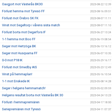
Oavgjort mot Västerås BK30
2023-08-22 12:39
Förlust hemma mot Tyresö FF
2023-08-16 09:51
Förlust mot Örebro SK FK
2023-08-07 11:11
Vinst mot Segeltorp i vårens sista match
2023-08-07 11:10
Förlust borta mot Degerfors IF
2023-06-27 13:24
1-1 hemma mot Boo FF
2023-06-19 08:54
Seger mot Hertzöga BK
2023-06-13 16:12
Seger mot Husqvarna FF
2023-06-07 10:35
0-0 mot P18 IK
2023-05-29 16:17
Förlust mot Smedby AIS
2023-05-23 12:49
Vinst på hemmaplan!
2023-05-16 10:54
1-1 mot Enskede IK
2023-05-08 14:28
Seger i helgens hemmamatch!
2023-05-02 09:59
Helgens resultat borta mot Västerås BK 30
2023-04-24 13:23
Förlust i hemmapremiären
2023-04-17 18:00
Seriepremiären mot Tyresö
2023-04-11 07:37