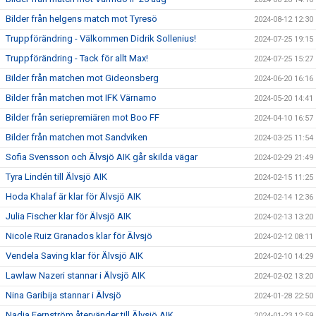
Bilder från helgens match mot Tyresö
2024-08-12 12:30
Truppförändring - Välkommen Didrik Sollenius!
2024-07-25 19:15
Truppförändring - Tack för allt Max!
2024-07-25 15:27
Bilder från matchen mot Gideonsberg
2024-06-20 16:16
Bilder från matchen mot IFK Värnamo
2024-05-20 14:41
Bilder från seriepremiären mot Boo FF
2024-04-10 16:57
Bilder från matchen mot Sandviken
2024-03-25 11:54
Sofia Svensson och Älvsjö AIK går skilda vägar
2024-02-29 21:49
Tyra Lindén till Älvsjö AIK
2024-02-15 11:25
Hoda Khalaf är klar för Älvsjö AIK
2024-02-14 12:36
Julia Fischer klar för Älvsjö AIK
2024-02-13 13:20
Nicole Ruiz Granados klar för Älvsjö
2024-02-12 08:11
Vendela Saving klar för Älvsjö AIK
2024-02-10 14:29
Lawlaw Nazeri stannar i Älvsjö AIK
2024-02-02 13:20
Nina Garibija stannar i Älvsjö
2024-01-28 22:50
Nadja Fernström återvänder till Älvsjö AIK
2024-01-23 12:59