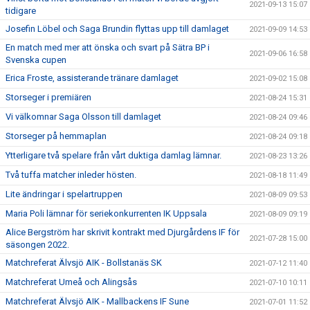
2021-09-13 15:07
tidigare
Josefin Löbel och Saga Brundin flyttas upp till damlaget
2021-09-09 14:53
En match med mer att önska och svart på Sätra BP i
2021-09-06 16:58
Svenska cupen
Erica Froste, assisterande tränare damlaget
2021-09-02 15:08
Storseger i premiären
2021-08-24 15:31
Vi välkomnar Saga Olsson till damlaget
2021-08-24 09:46
Storseger på hemmaplan
2021-08-24 09:18
Ytterligare två spelare från vårt duktiga damlag lämnar.
2021-08-23 13:26
Två tuffa matcher inleder hösten.
2021-08-18 11:49
Lite ändringar i spelartruppen
2021-08-09 09:53
Maria Poli lämnar för seriekonkurrenten IK Uppsala
2021-08-09 09:19
Alice Bergström har skrivit kontrakt med Djurgårdens IF för
2021-07-28 15:00
säsongen 2022.
Matchreferat Älvsjö AIK - Bollstanäs SK
2021-07-12 11:40
Matchreferat Umeå och Alingsås
2021-07-10 10:11
Matchreferat Älvsjö AIK - Mallbackens IF Sune
2021-07-01 11:52