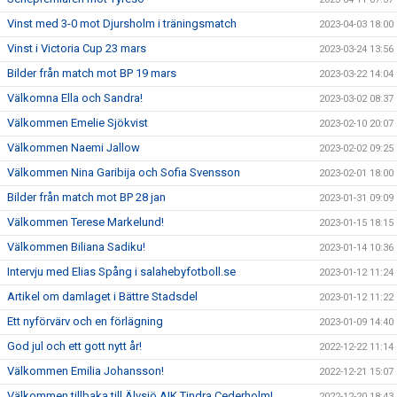
Vinst med 3-0 mot Djursholm i träningsmatch
2023-04-03 18:00
Vinst i Victoria Cup 23 mars
2023-03-24 13:56
Bilder från match mot BP 19 mars
2023-03-22 14:04
Välkomna Ella och Sandra!
2023-03-02 08:37
Välkommen Emelie Sjökvist
2023-02-10 20:07
Välkommen Naemi Jallow
2023-02-02 09:25
Välkommen Nina Garibija och Sofia Svensson
2023-02-01 18:00
Bilder från match mot BP 28 jan
2023-01-31 09:09
Välkommen Terese Markelund!
2023-01-15 18:15
Välkommen Biliana Sadiku!
2023-01-14 10:36
Intervju med Elias Spång i salahebyfotboll.se
2023-01-12 11:24
Artikel om damlaget i Bättre Stadsdel
2023-01-12 11:22
Ett nyförvärv och en förlägning
2023-01-09 14:40
God jul och ett gott nytt år!
2022-12-22 11:14
Välkommen Emilia Johansson!
2022-12-21 15:07
Välkommen tillbaka till Älvsjö AIK Tindra Cederholm!
2022-12-20 18:43