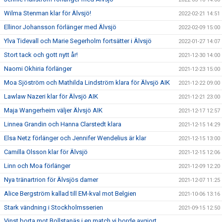
Wilma Stenman klar för Älvsjö!
2022-02-21 14:51
Ellinor Johansson förlänger med Älvsjö
2022-02-09 15:00
Ylva Tidevall och Marie Segerholm fortsätter i Älvsjö
2022-01-27 14:07
Stort tack och gott nytt år!
2021-12-30 14:00
Naomi Okhiria förlänger
2021-12-23 15:00
Moa Sjöström och Mathilda Lindström klara för Älvsjö AIK
2021-12-22 09:00
Lawlaw Nazeri klar för Älvsjö AIK
2021-12-21 23:00
Maja Wangerheim väljer Älvsjö AIK
2021-12-17 12:57
Linnea Grandin och Hanna Clarstedt klara
2021-12-15 14:29
Elsa Netz förlänger och Jennifer Wendelius är klar
2021-12-15 13:00
Camilla Olsson klar för Älvsjö
2021-12-15 12:06
Linn och Moa förlänger
2021-12-09 12:20
Nya tränartrion för Älvsjös damer
2021-12-07 11:25
Alice Bergström kallad till EM-kval mot Belgien
2021-10-06 13:16
Stark vändning i Stockholmsserien
2021-09-15 12:50
Vinst borta mot Bollstanäs i en match vi borde avgjort