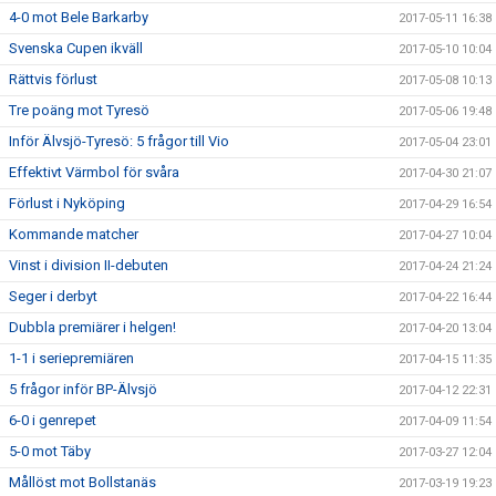
4-0 mot Bele Barkarby
2017-05-11 16:38
Svenska Cupen ikväll
2017-05-10 10:04
Rättvis förlust
2017-05-08 10:13
Tre poäng mot Tyresö
2017-05-06 19:48
Inför Älvsjö-Tyresö: 5 frågor till Vio
2017-05-04 23:01
Effektivt Värmbol för svåra
2017-04-30 21:07
Förlust i Nyköping
2017-04-29 16:54
Kommande matcher
2017-04-27 10:04
Vinst i division II-debuten
2017-04-24 21:24
Seger i derbyt
2017-04-22 16:44
Dubbla premiärer i helgen!
2017-04-20 13:04
1-1 i seriepremiären
2017-04-15 11:35
5 frågor inför BP-Älvsjö
2017-04-12 22:31
6-0 i genrepet
2017-04-09 11:54
5-0 mot Täby
2017-03-27 12:04
Mållöst mot Bollstanäs
2017-03-19 19:23