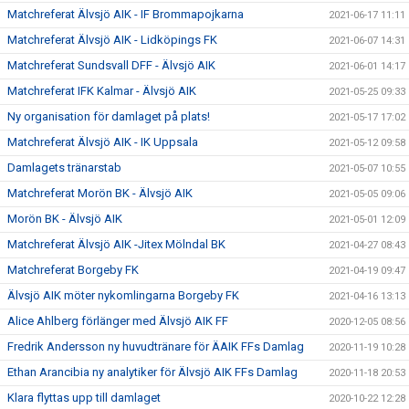
Matchreferat Älvsjö AIK - IF Brommapojkarna
2021-06-17 11:11
Matchreferat Älvsjö AIK - Lidköpings FK
2021-06-07 14:31
Matchreferat Sundsvall DFF - Älvsjö AIK
2021-06-01 14:17
Matchreferat IFK Kalmar - Älvsjö AIK
2021-05-25 09:33
Ny organisation för damlaget på plats!
2021-05-17 17:02
Matchreferat Älvsjö AIK - IK Uppsala
2021-05-12 09:58
Damlagets tränarstab
2021-05-07 10:55
Matchreferat Morön BK - Älvsjö AIK
2021-05-05 09:06
Morön BK - Älvsjö AIK
2021-05-01 12:09
Matchreferat Älvsjö AIK -Jitex Mölndal BK
2021-04-27 08:43
Matchreferat Borgeby FK
2021-04-19 09:47
Älvsjö AIK möter nykomlingarna Borgeby FK
2021-04-16 13:13
Alice Ahlberg förlänger med Älvsjö AIK FF
2020-12-05 08:56
Fredrik Andersson ny huvudtränare för ÄAIK FFs Damlag
2020-11-19 10:28
Ethan Arancibia ny analytiker för Älvsjö AIK FFs Damlag
2020-11-18 20:53
Klara flyttas upp till damlaget
2020-10-22 12:28