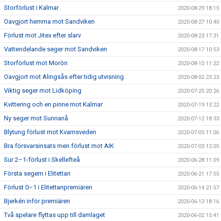
Storförlust i Kalmar
2020-08-29 18:15
Oavgjort hemma mot Sandviken
2020-08-27 10:40
Förlust mot Jitex efter slarv
2020-08-23 17:31
Vattendelande seger mot Sandviken
2020-08-17 10:53
Storförlust mot Morön
2020-08-10 11:22
Oavgjort mot Alingsås efter tidig utvisning
2020-08-02 23:23
Viktig seger mot Lidköping
2020-07-25 20:26
Kvittering och en pinne mot Kalmar
2020-07-19 13:22
Ny seger mot Sunnanå
2020-07-12 18:33
Blytung förlust mot Kvarnsveden
2020-07-05 11:06
Bra försvarsinsats men förlust mot AIK
2020-07-03 12:05
Sur 2–1-förlust i Skellefteå
2020-06-28 11:09
Första segern i Elitettan
2020-06-21 17:55
Förlust 0–1 i Elitettanpremiären
2020-06-14 21:57
Bjerkén inför premiären
2020-06-13 18:16
Två spelare flyttas upp till damlaget
2020-06-02 15:41