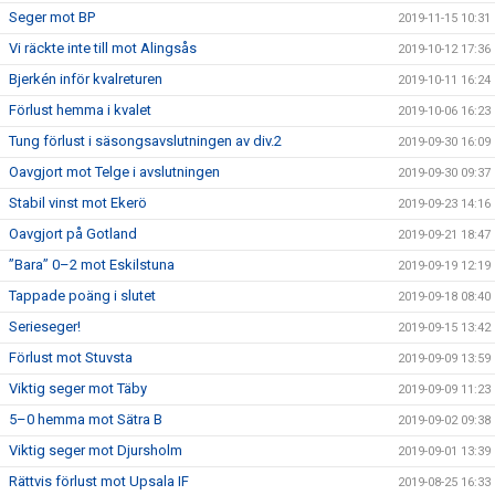
Seger mot BP
2019-11-15 10:31
Vi räckte inte till mot Alingsås
2019-10-12 17:36
Bjerkén inför kvalreturen
2019-10-11 16:24
Förlust hemma i kvalet
2019-10-06 16:23
Tung förlust i säsongsavslutningen av div.2
2019-09-30 16:09
Oavgjort mot Telge i avslutningen
2019-09-30 09:37
Stabil vinst mot Ekerö
2019-09-23 14:16
Oavgjort på Gotland
2019-09-21 18:47
”Bara” 0–2 mot Eskilstuna
2019-09-19 12:19
Tappade poäng i slutet
2019-09-18 08:40
Serieseger!
2019-09-15 13:42
Förlust mot Stuvsta
2019-09-09 13:59
Viktig seger mot Täby
2019-09-09 11:23
5–0 hemma mot Sätra B
2019-09-02 09:38
Viktig seger mot Djursholm
2019-09-01 13:39
Rättvis förlust mot Upsala IF
2019-08-25 16:33