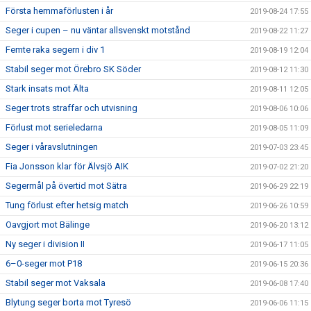
Första hemmaförlusten i år
2019-08-24 17:55
Seger i cupen – nu väntar allsvenskt motstånd
2019-08-22 11:27
Femte raka segern i div 1
2019-08-19 12:04
Stabil seger mot Örebro SK Söder
2019-08-12 11:30
Stark insats mot Älta
2019-08-11 12:05
Seger trots straffar och utvisning
2019-08-06 10:06
Förlust mot serieledarna
2019-08-05 11:09
Seger i våravslutningen
2019-07-03 23:45
Fia Jonsson klar för Älvsjö AIK
2019-07-02 21:20
Segermål på övertid mot Sätra
2019-06-29 22:19
Tung förlust efter hetsig match
2019-06-26 10:59
Oavgjort mot Bälinge
2019-06-20 13:12
Ny seger i division II
2019-06-17 11:05
6–0-seger mot P18
2019-06-15 20:36
Stabil seger mot Vaksala
2019-06-08 17:40
Blytung seger borta mot Tyresö
2019-06-06 11:15