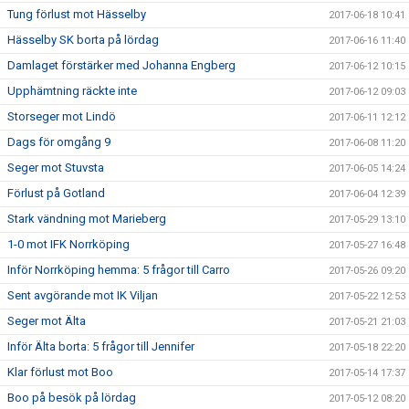
Tung förlust mot Hässelby
2017-06-18 10:41
Hässelby SK borta på lördag
2017-06-16 11:40
Damlaget förstärker med Johanna Engberg
2017-06-12 10:15
Upphämtning räckte inte
2017-06-12 09:03
Storseger mot Lindö
2017-06-11 12:12
Dags för omgång 9
2017-06-08 11:20
Seger mot Stuvsta
2017-06-05 14:24
Förlust på Gotland
2017-06-04 12:39
Stark vändning mot Marieberg
2017-05-29 13:10
1-0 mot IFK Norrköping
2017-05-27 16:48
Inför Norrköping hemma: 5 frågor till Carro
2017-05-26 09:20
Sent avgörande mot IK Viljan
2017-05-22 12:53
Seger mot Älta
2017-05-21 21:03
Inför Älta borta: 5 frågor till Jennifer
2017-05-18 22:20
Klar förlust mot Boo
2017-05-14 17:37
Boo på besök på lördag
2017-05-12 08:20