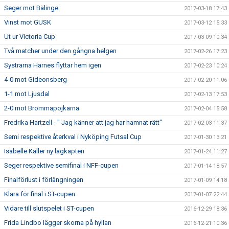
Seger mot Bälinge
2017-03-18 17:43
Vinst mot GUSK
2017-03-12 15:33
Ut ur Victoria Cup
2017-03-09 10:34
Två matcher under den gångna helgen
2017-02-26 17:23
Systrarna Harnes flyttar hem igen
2017-02-23 10:24
4-0 mot Gideonsberg
2017-02-20 11:06
1-1 mot Ljusdal
2017-02-13 17:53
2-0 mot Brommapojkarna
2017-02-04 15:58
Fredrika Hartzell - " Jag känner att jag har hamnat rätt"
2017-02-03 11:37
Semi respektive återkval i Nyköping Futsal Cup
2017-01-30 13:21
Isabelle Käller ny lagkapten
2017-01-24 11:27
Seger respektive semifinal i NFF-cupen
2017-01-14 18:57
Finalförlust i förlängningen
2017-01-09 14:18
Klara för final i ST-cupen
2017-01-07 22:44
Vidare till slutspelet i ST-cupen
2016-12-29 18:36
Frida Lindbo lägger skorna på hyllan
2016-12-21 10:36