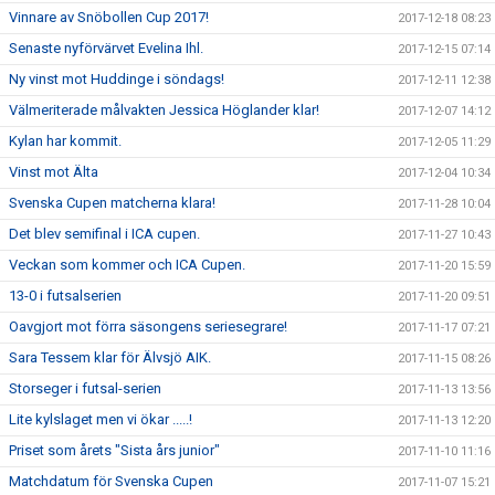
Vinnare av Snöbollen Cup 2017!
2017-12-18 08:23
Senaste nyförvärvet Evelina Ihl.
2017-12-15 07:14
Ny vinst mot Huddinge i söndags!
2017-12-11 12:38
Välmeriterade målvakten Jessica Höglander klar!
2017-12-07 14:12
Kylan har kommit.
2017-12-05 11:29
Vinst mot Älta
2017-12-04 10:34
Svenska Cupen matcherna klara!
2017-11-28 10:04
Det blev semifinal i ICA cupen.
2017-11-27 10:43
Veckan som kommer och ICA Cupen.
2017-11-20 15:59
13-0 i futsalserien
2017-11-20 09:51
Oavgjort mot förra säsongens seriesegrare!
2017-11-17 07:21
Sara Tessem klar för Älvsjö AIK.
2017-11-15 08:26
Storseger i futsal-serien
2017-11-13 13:56
Lite kylslaget men vi ökar .....!
2017-11-13 12:20
Priset som årets "Sista års junior"
2017-11-10 11:16
Matchdatum för Svenska Cupen
2017-11-07 15:21