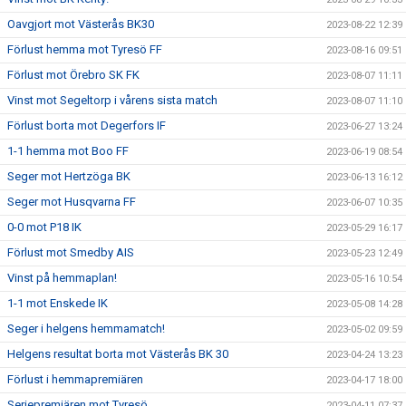
Oavgjort mot Västerås BK30
2023-08-22 12:39
Förlust hemma mot Tyresö FF
2023-08-16 09:51
Förlust mot Örebro SK FK
2023-08-07 11:11
Vinst mot Segeltorp i vårens sista match
2023-08-07 11:10
Förlust borta mot Degerfors IF
2023-06-27 13:24
1-1 hemma mot Boo FF
2023-06-19 08:54
Seger mot Hertzöga BK
2023-06-13 16:12
Seger mot Husqvarna FF
2023-06-07 10:35
0-0 mot P18 IK
2023-05-29 16:17
Förlust mot Smedby AIS
2023-05-23 12:49
Vinst på hemmaplan!
2023-05-16 10:54
1-1 mot Enskede IK
2023-05-08 14:28
Seger i helgens hemmamatch!
2023-05-02 09:59
Helgens resultat borta mot Västerås BK 30
2023-04-24 13:23
Förlust i hemmapremiären
2023-04-17 18:00
Seriepremiären mot Tyresö
2023-04-11 07:37