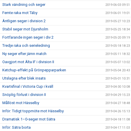
Stark vändning och seger
2019-06-03 09:51
Femte raka mot Täby
2019-06-01 19:01
Äntligen seger i division 2
2019-05-27 10:23
Stabil seger mot Djursholm
2019-05-25 18:34
Fortfarande ingen seger i div 2
2019-05-20 09:19
Tredje raka och serieledning
2019-05-18 18:23
Ny seger efter jämn match
2019-05-11 18:32
Oavgjort mot Älta IF i division II
2019-05-07 13:02
Ketchup-effekt på Grönpepparparken
2019-05-04 20:43
Utslagna efter blek insats
2019-05-01 10:31
Kvartsfinal i Victoria Cup i kväll
2019-04-30 10:08
Snöplig förlust i division II
2019-04-29 15:23
Mållöst mot Hässelby
2019-04-27 18:48
Inför: Tidigt toppmöte mot Hässelby
2019-04-26 15:13
Dramatisk 1–0-seger mot Sätra
2019-04-18 11:08
Inför: Sätra borta
2019-04-17 11:03