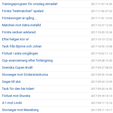
Träningsprogram för onsdag utmailat!
2017-11-07 14:35
Första "testmatchen" spelad.
2017-11-06 07:22
Försäsongen är igång....
2017-11-01 12:42
Matchen mot Sätra inställd
2017-10-27 12:45
Första veckan avklarad.
2017-10-20 10:24
Efter helgen kör vi!
2017-10-13 12:52
Tack från Björne och Johan
2017-10-05 13:38
Förlust i sista omgången
2017-10-02 11:12
Cup-avancemang efter förlängning
2017-09-28 14:30
Svenska Cupen ikväll
2017-09-27 08:02
Storseger mot Södersnäckorna
2017-09-25 10:44
Seger till slut
2017-09-24 13:39
Tack för den här tiden!
2017-09-20 16:35
Förlust mot Stuvsta
2017-09-18 14:13
4-1 mot Lindö
2017-09-17 12:10
Storseger mot Marieberg
2017-09-11 13:17