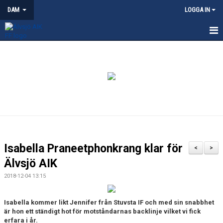
DAM
LOGGA IN
HEM
NYHETER
KALENDER
TRUPPEN
KONTAKT
Isabella Praneetphonkrang klar för
<
>
MATCHER
Älvsjö AIK
2018-12-04 13:15
Isabella kommer likt Jennifer från Stuvsta IF och med sin snabbhet
är hon ett ständigt hot för motståndarnas backlinje vilket vi fick
erfara i år.