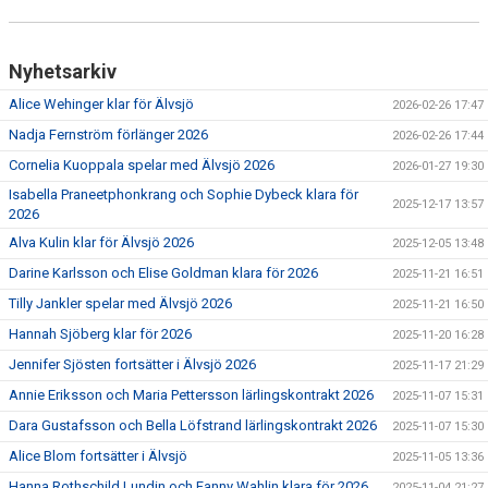
Nyhetsarkiv
Alice Wehinger klar för Älvsjö
2026-02-26 17:47
Nadja Fernström förlänger 2026
2026-02-26 17:44
Cornelia Kuoppala spelar med Älvsjö 2026
2026-01-27 19:30
Isabella Praneetphonkrang och Sophie Dybeck klara för
2025-12-17 13:57
2026
Alva Kulin klar för Älvsjö 2026
2025-12-05 13:48
Darine Karlsson och Elise Goldman klara för 2026
2025-11-21 16:51
Tilly Jankler spelar med Älvsjö 2026
2025-11-21 16:50
Hannah Sjöberg klar för 2026
2025-11-20 16:28
Jennifer Sjösten fortsätter i Älvsjö 2026
2025-11-17 21:29
Annie Eriksson och Maria Pettersson lärlingskontrakt 2026
2025-11-07 15:31
Dara Gustafsson och Bella Löfstrand lärlingskontrakt 2026
2025-11-07 15:30
Alice Blom fortsätter i Älvsjö
2025-11-05 13:36
Hanna Rothschild Lundin och Fanny Wahlin klara för 2026
2025-11-04 21:27