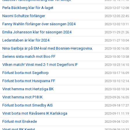
Perla Bäckberg klar för A-laget
2023-12-07 12:08
Naomi Schultze förlänger
2023-12-05 22:45
Fanny Wahlin förlänger över säsongen 2024
2023-12-02 13:11
Emilia Johansson klar för säsongen 2024
2023-11-29 21:26
Ledarstaben är klar för 2024
2023-11-27 10:04
Nina Garibija är på EM-kval med Bosnien-Hercegovina.
2023-10-30 16:00
Seriens sista match mot Boo FF
2023-10-30 13:58
Vilken match! Vinst med 2-1 mot Degerfors IF
2023-10-23 14:10
Förlust borta mot Segeltorp
2023-10-17 16:09
Förlust borta mot Husqvarna FF
2023-10-10 12:14
Vinst hemma mot Hertzöga BK
2023-10-03 10:24
Vinst hemma mot P18 IK
2023-09-26 16:05
Förlust borta mot Smedby AIS
2023-09-18 17:27
Vinst borta mot Rävåsens IK Karlskoga
2023-09-11 11:19
Förlust mot Enskede
2023-09-04 12:01
Vinst mot BK Kenty!
2023-08-29 10:33