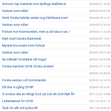
Victoria Cup matchen mot Spånga ställdes in.
2018-02-21 10:05
Veckan som rullar!
2018-02-20 07:03
Stark första halvlek sedan tog Eskilstuna över!
2018-02-18 10:37
Veckan som rullar!
2018-02-13 10:33
Förlust mot Kvarnsveden, men oj så nära vi var...!
2018-02-11 15:24
Klart med Sandra Barkstedt.
2018-02-07 13:41
Mycket bra insats trots förlust
2018-02-05 07:08
Veckan som rullar!
2018-01-30 11:49
Ny målvakt förstärker vår trupp!
2018-01-29 07:08
Första matchen 2018, första vinsten!
2018-01-27 17:49
2018-01-22 09:25
Första veckan och kommande!
2018-01-16 14:10
Då drar vi igång 2018!!
2018-01-09 10:41
Vi önskar alla en riktigt God Jul och ett Gott Nytt År!
2017-12-21 14:08
Ledarteamet för 2018
2017-12-18 11:12
Tack för allt och lycka till!
2017-12-18 09:29