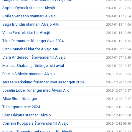
Sophie Dybeck stannar i Älvsjö
2024-01-22 12:35
Sofia Svensson stannar i Älvsjö
2024-01-17 12:54
Saga Brundin stannar i Älvsjö AIK
2024-01-15 14:06
Vilma Ferdfelt klar för Älvsjö
2024-01-13 10:59
Tilda Parmander förlänger över 2024
2024-01-12 14:15
Linn Rönnehäll klar för Älvsjö AIK
2024-01-09 13:24
Clara Andersson återvänder till Älvsjö
2024-01-07 16:20
Melissa Shabanaj förlänger sitt avtal
2024-01-02 19:47
Emelie Sjökvist stannar i Älvsjö
2023-12-29 13:35
Terese Markelund förlänger över säsongen 2024
2023-12-28 16:03
Josefin Löbel förlänger med Älvsjö AIK
2023-12-27 10:57
Alice Blom förlänger
2023-12-22 19:17
Träningsmatcher 2024
2023-12-15 10:53
Ellen Håkans stannar i Älvsjö
2023-12-13 13:50
Cornelia Kuoppala återvänder till Älvsjö
2023-12-12 09:30
Isabella Praneetphonkrang klar för Älvsjö
2023-12-10 11:12