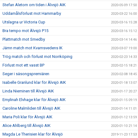
Stefan Aletorn om tiden i Älvsjö AIK
2020-05-09 17:50
Uddamålsförlust mot Hammarby
2020-03-22 16:00
Utslagna ur Victoria Cup
2020-03-16 15:28
Bra tempo mot Älvsjö P15
2020-03-16 15:12
Plattmatch mot Smedby
2020-03-14 14:46
Jämn match mot Kvarnsvedens IK
2020-03-07 19:00
Trög match och förlust mot Norrköping
2020-02-23 14:33
Förlust mot ett vasst BP
2020-02-15 18:21
Seger i säsongspremiären
2020-02-08 18:45
Isabelle Granlund klar för Älvsjö AIK
2020-01-18 13:07
Linda Nieminen till Älvsjö AIK
2020-01-17 20:27
Emylinah Elvhage klar för Älvsjö AIK
2020-01-15 09:19
Caroline Malmliden till Älvsjö AIK
2020-01-14 11:01
Maria Poli klar för Älvsjö AIK
2020-01-12 13:59
Alice Ahlberg till Älvsjö AIK
2020-01-10 21:14
Magda Le Therisien klar för Älvsjö
2019-11-23 17:53