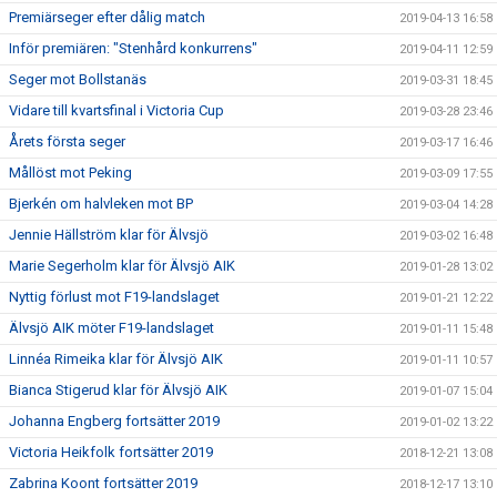
Premiärseger efter dålig match
2019-04-13 16:58
Inför premiären: "Stenhård konkurrens"
2019-04-11 12:59
Seger mot Bollstanäs
2019-03-31 18:45
Vidare till kvartsfinal i Victoria Cup
2019-03-28 23:46
Årets första seger
2019-03-17 16:46
Mållöst mot Peking
2019-03-09 17:55
Bjerkén om halvleken mot BP
2019-03-04 14:28
Jennie Hällström klar för Älvsjö
2019-03-02 16:48
Marie Segerholm klar för Älvsjö AIK
2019-01-28 13:02
Nyttig förlust mot F19-landslaget
2019-01-21 12:22
Älvsjö AIK möter F19-landslaget
2019-01-11 15:48
Linnéa Rimeika klar för Älvsjö AIK
2019-01-11 10:57
Bianca Stigerud klar för Älvsjö AIK
2019-01-07 15:04
Johanna Engberg fortsätter 2019
2019-01-02 13:22
Victoria Heikfolk fortsätter 2019
2018-12-21 13:08
Zabrina Koont fortsätter 2019
2018-12-17 13:10