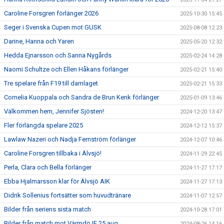
Caroline Forsgren förlänger 2026
2025-10-30 15:45
Seger i Svenska Cupen mot GUSK
2025-08-08 12:23
Darine, Hanna och Yaren
2025-05-20 12:32
Hedda Ejnarsson och Sanna Nygårds
2025-02-24 14:28
Naomi Schultze och Ellen Håkans förlänger
2025-02-21 15:40
Tre spelare från F19 till damlaget
2025-02-21 15:33
Cornelia Kuoppala och Sandra de Brun Kenk förlänger
2025-01-09 13:46
Välkommen hem, Jennifer Sjösten!
2024-12-20 13:47
Fler förlängda spelare 2025
2024-12-12 15:37
Lawlaw Nazeri och Nadja Fernström förlänger
2024-12-07 10:46
Caroline Forsgren tillbaka i Älvsjö!
2024-11-29 22:45
Perla, Clara och Bella förlänger
2024-11-27 17:17
Ebba Hjalmarsson klar för Älvsjö AIK
2024-11-27 17:13
Didrik Sollenius fortsätter som huvudtränare
2024-11-07 12:57
Bilder från seriens sista match
2024-10-28 17:01
Bilder från match mot Värmdö IF 25 aug
2024-08-26 14:16