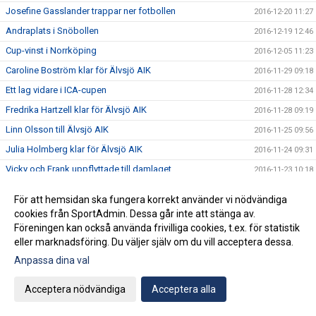
Josefine Gasslander trappar ner fotbollen
2016-12-20 11:27
Andraplats i Snöbollen
2016-12-19 12:46
Cup-vinst i Norrköping
2016-12-05 11:23
Caroline Boström klar för Älvsjö AIK
2016-11-29 09:18
Ett lag vidare i ICA-cupen
2016-11-28 12:34
Fredrika Hartzell klar för Älvsjö AIK
2016-11-28 09:19
Linn Olsson till Älvsjö AIK
2016-11-25 09:56
Julia Holmberg klar för Älvsjö AIK
2016-11-24 09:31
Vicky och Frank uppflyttade till damlaget
2016-11-23 10:18
Spelschema Ica-Cupen
2016-11-11 10:06
För att hemsidan ska fungera korrekt använder vi nödvändiga
Linda Lundberg tillbaka i Älvsjö AIK
2016-11-03 23:12
cookies från SportAdmin. Dessa går inte att stänga av.
Föreningen kan också använda frivilliga cookies, t.ex. för statistik
Tre poäng efter hård batalj
2016-10-05 11:18
eller marknadsföring. Du väljer själv om du vill acceptera dessa.
Seger mot serievinnarna
2016-10-05 11:17
Anpassa dina val
Bedrövligt mot Telge
2016-10-05 11:17
6-1 mot Salem
Acceptera nödvändiga
Acceptera alla
2016-10-05 11:16
Ny storvinst i trean
2016-10-05 11:15