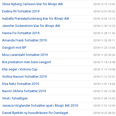
Olivia Nyberg Carlsson klar för Älvsjö AIK
2018-12-10 13:05
Evelina Ihl fortsätter 2019
2018-12-07 09:32
Isabella Praneetphonkrang klar för Älvsjö AIK
2018-12-04 13:15
Jennifer Söderström klar för Älvsjö AIK
2018-11-30 10:23
Hanna Fix fortsätter 2019
2018-11-28 11:36
Amanda Frank fortsätter 2019
2018-11-26 09:11
Oavgjort mot BP
2018-11-23 13:05
Moa Liwendahl fortsätter 2019
2018-11-20 09:26
Bra prestation men bara oavgjort
2018-11-18 13:38
Klar seger i Victoria Cup
2018-11-15 10:08
Violina Naoum fortsätter 2019
2018-11-12 10:31
Elsa Netz fortsätter 2019
2018-11-07 14:04
Naomi Okhiria fortsätter 2019
2018-11-05 15:08
Vinst i futsalligan
2018-11-04 15:02
Jessica Höglander fortsätter spel i Älvsjö AIK 2019
2018-11-01 14:09
Daniel Bjerkén ny huvudtränare för Damlaget
2018-10-25 08:33