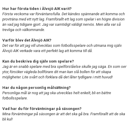
Hur har första tiden i Älvsjö AIK varit?
Första veckorna var förväntansfulla. Det kändes spännande att komma och
provträna med ett nytt lag. Framförallt ett lag som spelar i en högre division
än vad jag tidigare gjort. Jag var samtidigt väldigt nervös. Men alla var så
trevliga och välkomnande.
Varför blev det Älvsjö AIK?
Det
var för att jag vill utvecklas som fotbollsspelare och utmana mig själv.
Älvsjö AIK verkade vara ett perfekt lag att komma till då.
Kan du beskriva dig själv som spelare?
Jag är en snabb spelare med bra spelförståelse skulle jag säga. En som ser
ytor, försöker vägleda bollförare dit man kan slå bollen för att skapa
möjligheter. Lite svårt och förklara då det låter tydligare i mitt huvud!
Har du någon personlig målsättning?
Personliga mål är nog att jag ska utvecklas helt enkelt, bli en bättre
fotbollsspelare.
Vad har du för förväntningar på säsongen?
Mina förväntningar på säsongen är att det ska gå bra. Framförallt att de ska
bli kul!