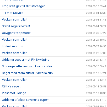
Trög start gav till slut storseger!
2018-06-10 09:41
1-1 mot Stuvsta
2018-06-04 13:30
Veckan som rullar!
2018-06-04 11:45
Stabil seger i hettan!
2018-06-04 08:27
Oavgjort i toppmötet!
2018-05-30 07:27
Veckan som rullar!
2018-05-29 10:59
Förlust mot Tun
2018-05-27 16:36
Veckan som rullar!
2018-05-22 07:00
Uddamålsseger mot IFK Nyköping
2018-05-21 17:17
Storseger efter en grym kvart i andra!
2018-05-20 09:42
Seger med stora siffror i Victoria cup!
2018-05-17 07:24
Veckan som rullar!
2018-05-15 13:44
Rättvis seger!
2018-05-14 08:51
Vinst mot Lidingö
2018-05-12 18:33
Uddamålsförlust i Svenska cupen!
2018-05-09 11:12
Veckan som rullar!
2018-05-08 10:42