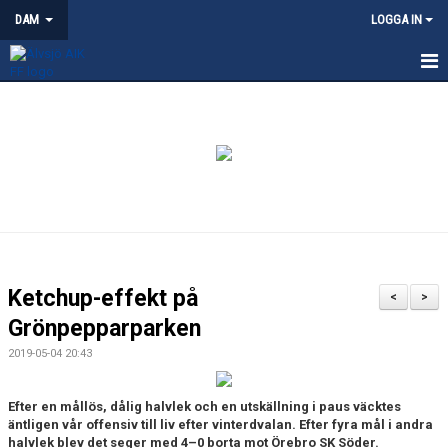
DAM
LOGGA IN
HEM
NYHETER
KALENDER
TRUPPEN
KONTAKT
Ketchup-effekt på
<
>
MATCHER
Grönpepparparken
2019-05-04 20:43
Efter en mållös, dålig halvlek och en utskällning i paus väcktes
äntligen vår offensiv till liv efter vinterdvalan. Efter fyra mål i andra
halvlek blev det seger med 4–0 borta mot Örebro SK Söder.