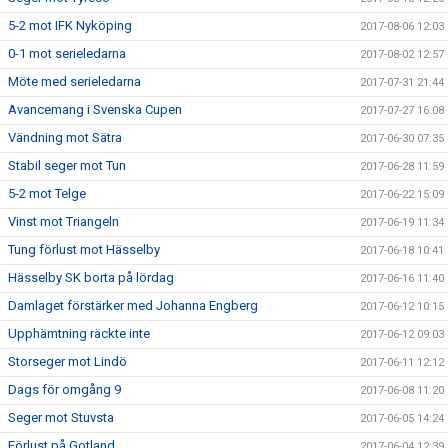
5-2 mot IFK Nyköping
2017-08-06 12:03
0-1 mot serieledarna
2017-08-02 12:57
Möte med serieledarna
2017-07-31 21:44
Avancemang i Svenska Cupen
2017-07-27 16:08
Vändning mot Sätra
2017-06-30 07:35
Stabil seger mot Tun
2017-06-28 11:59
5-2 mot Telge
2017-06-22 15:09
Vinst mot Triangeln
2017-06-19 11:34
Tung förlust mot Hässelby
2017-06-18 10:41
Hässelby SK borta på lördag
2017-06-16 11:40
Damlaget förstärker med Johanna Engberg
2017-06-12 10:15
Upphämtning räckte inte
2017-06-12 09:03
Storseger mot Lindö
2017-06-11 12:12
Dags för omgång 9
2017-06-08 11:20
Seger mot Stuvsta
2017-06-05 14:24
Förlust på Gotland
2017-06-04 12:39