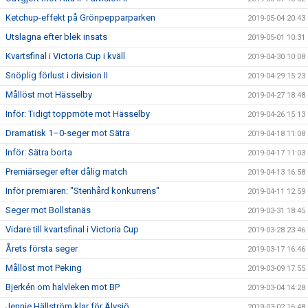
Ketchup-effekt på Grönpepparparken
2019-05-04 20:43
Utslagna efter blek insats
2019-05-01 10:31
Kvartsfinal i Victoria Cup i kväll
2019-04-30 10:08
Snöplig förlust i division II
2019-04-29 15:23
Mållöst mot Hässelby
2019-04-27 18:48
Inför: Tidigt toppmöte mot Hässelby
2019-04-26 15:13
Dramatisk 1–0-seger mot Sätra
2019-04-18 11:08
Inför: Sätra borta
2019-04-17 11:03
Premiärseger efter dålig match
2019-04-13 16:58
Inför premiären: "Stenhård konkurrens"
2019-04-11 12:59
Seger mot Bollstanäs
2019-03-31 18:45
Vidare till kvartsfinal i Victoria Cup
2019-03-28 23:46
Årets första seger
2019-03-17 16:46
Mållöst mot Peking
2019-03-09 17:55
Bjerkén om halvleken mot BP
2019-03-04 14:28
Jennie Hällström klar för Älvsjö
2019-03-02 16:48