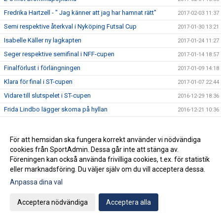
Fredrika Hartzell - " Jag känner att jag har hamnat rätt"
2017-02-03 11:37
Semi respektive återkval i Nyköping Futsal Cup
2017-01-30 13:21
Isabelle Käller ny lagkapten
2017-01-24 11:27
Seger respektive semifinal i NFF-cupen
2017-01-14 18:57
Finalförlust i förlängningen
2017-01-09 14:18
Klara för final i ST-cupen
2017-01-07 22:44
Vidare till slutspelet i ST-cupen
2016-12-29 18:36
Frida Lindbo lägger skorna på hyllan
2016-12-21 10:36
Josefine Gasslander trappar ner fotbollen
2016-12-20 11:27
Andraplats i Snöbollen
2016-12-19 12:46
För att hemsidan ska fungera korrekt använder vi nödvändiga
cookies från SportAdmin. Dessa går inte att stänga av.
Cup-vinst i Norrköping
2016-12-05 11:23
Föreningen kan också använda frivilliga cookies, t.ex. för statistik
Caroline Boström klar för Älvsjö AIK
2016-11-29 09:18
eller marknadsföring. Du väljer själv om du vill acceptera dessa.
Ett lag vidare i ICA-cupen
2016-11-28 12:34
Anpassa dina val
Fredrika Hartzell klar för Älvsjö AIK
2016-11-28 09:19
Acceptera nödvändiga
Acceptera alla
Linn Olsson till Älvsjö AIK
2016-11-25 09:56
Julia Holmberg klar för Älvsjö AIK
2016-11-24 09:31