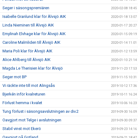
Seger i säsongspremiären
2020-02-08 18:45
Isabelle Granlund klar för Älvsjö AIK
2020-01-18 13:07
Linda Nieminen till Älvsjö AIK
2020-01-17 20:27
Emylinah Elvhage klar för Älvsjö AIK
2020-01-15 09:19
Caroline Malmliden till Älvsjö AIK
2020-01-14 11:01
Maria Poli klar för Älvsjö AIK
2020-01-12 13:59
Alice Ahlberg till Älvsjö AIK
2020-01-10 21:14
Magda Le Therisien klar för Älvsjö
2019-11-23 17:53
Seger mot BP
2019-11-15 10:31
Vi räckte inte till mot Alingsås
2019-10-12 17:36
Bjerkén inför kvalreturen
2019-10-11 16:24
Förlust hemma i kvalet
2019-10-06 16:23
Tung förlust i säsongsavslutningen av div.2
2019-09-30 16:09
Oavgjort mot Telge i avslutningen
2019-09-30 09:37
Stabil vinst mot Ekerö
2019-09-23 14:16
Oavgjort på Gotland
2019-09-21 18:47