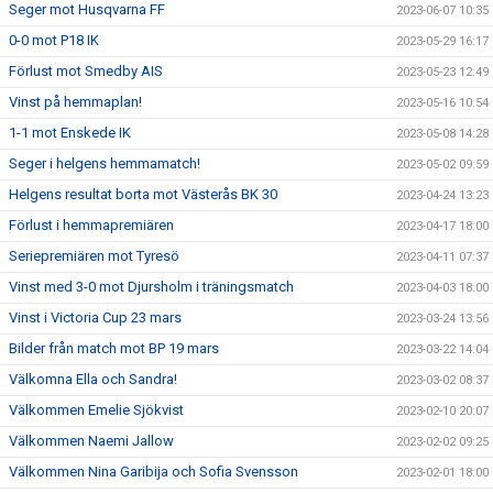
Seger mot Husqvarna FF
2023-06-07 10:35
0-0 mot P18 IK
2023-05-29 16:17
Förlust mot Smedby AIS
2023-05-23 12:49
Vinst på hemmaplan!
2023-05-16 10:54
1-1 mot Enskede IK
2023-05-08 14:28
Seger i helgens hemmamatch!
2023-05-02 09:59
Helgens resultat borta mot Västerås BK 30
2023-04-24 13:23
Förlust i hemmapremiären
2023-04-17 18:00
Seriepremiären mot Tyresö
2023-04-11 07:37
Vinst med 3-0 mot Djursholm i träningsmatch
2023-04-03 18:00
Vinst i Victoria Cup 23 mars
2023-03-24 13:56
Bilder från match mot BP 19 mars
2023-03-22 14:04
Välkomna Ella och Sandra!
2023-03-02 08:37
Välkommen Emelie Sjökvist
2023-02-10 20:07
Välkommen Naemi Jallow
2023-02-02 09:25
Välkommen Nina Garibija och Sofia Svensson
2023-02-01 18:00