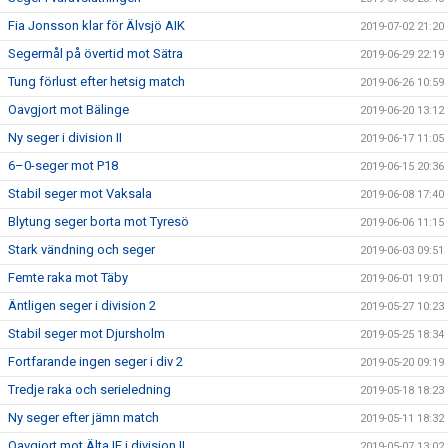
Fia Jonsson klar för Älvsjö AIK
2019-07-02 21:20
Segermål på övertid mot Sätra
2019-06-29 22:19
Tung förlust efter hetsig match
2019-06-26 10:59
Oavgjort mot Bälinge
2019-06-20 13:12
Ny seger i division II
2019-06-17 11:05
6–0-seger mot P18
2019-06-15 20:36
Stabil seger mot Vaksala
2019-06-08 17:40
Blytung seger borta mot Tyresö
2019-06-06 11:15
Stark vändning och seger
2019-06-03 09:51
Femte raka mot Täby
2019-06-01 19:01
Äntligen seger i division 2
2019-05-27 10:23
Stabil seger mot Djursholm
2019-05-25 18:34
Fortfarande ingen seger i div 2
2019-05-20 09:19
Tredje raka och serieledning
2019-05-18 18:23
Ny seger efter jämn match
2019-05-11 18:32
Oavgjort mot Älta IF i division II
2019-05-07 13:02