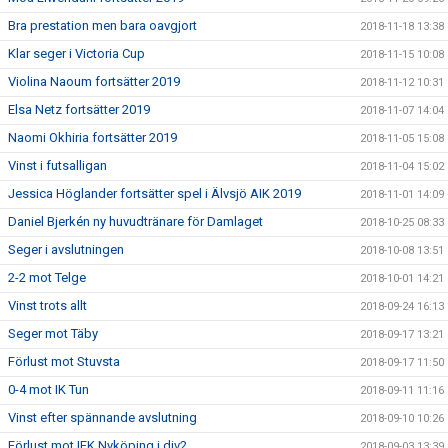
Bra prestation men bara oavgjort
2018-11-18 13:38
Klar seger i Victoria Cup
2018-11-15 10:08
Violina Naoum fortsätter 2019
2018-11-12 10:31
Elsa Netz fortsätter 2019
2018-11-07 14:04
Naomi Okhiria fortsätter 2019
2018-11-05 15:08
Vinst i futsalligan
2018-11-04 15:02
Jessica Höglander fortsätter spel i Älvsjö AIK 2019
2018-11-01 14:09
Daniel Bjerkén ny huvudtränare för Damlaget
2018-10-25 08:33
Seger i avslutningen
2018-10-08 13:51
2-2 mot Telge
2018-10-01 14:21
Vinst trots allt
2018-09-24 16:13
Seger mot Täby
2018-09-17 13:21
Förlust mot Stuvsta
2018-09-17 11:50
0-4 mot IK Tun
2018-09-11 11:16
Vinst efter spännande avslutning
2018-09-10 10:26
Förlust mot IFK Nyköping i div2
2018-09-03 13:39