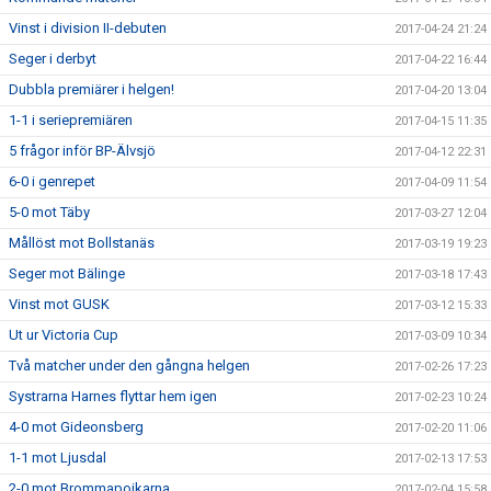
Vinst i division II-debuten
2017-04-24 21:24
Seger i derbyt
2017-04-22 16:44
Dubbla premiärer i helgen!
2017-04-20 13:04
1-1 i seriepremiären
2017-04-15 11:35
5 frågor inför BP-Älvsjö
2017-04-12 22:31
6-0 i genrepet
2017-04-09 11:54
5-0 mot Täby
2017-03-27 12:04
Mållöst mot Bollstanäs
2017-03-19 19:23
Seger mot Bälinge
2017-03-18 17:43
Vinst mot GUSK
2017-03-12 15:33
Ut ur Victoria Cup
2017-03-09 10:34
Två matcher under den gångna helgen
2017-02-26 17:23
Systrarna Harnes flyttar hem igen
2017-02-23 10:24
4-0 mot Gideonsberg
2017-02-20 11:06
1-1 mot Ljusdal
2017-02-13 17:53
2-0 mot Brommapojkarna
2017-02-04 15:58