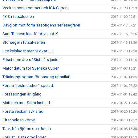
Veckan som kommer och ICA Cupen.
2017-11-20 15:59
13-0 i futsalserien
2017-11-20 09:51
Oavgjort mot förra säsongens seriesegrare!
2017-11-17 07:21
Sara Tessem klar för Älvsjö AIK.
2017-11-15 08:26
Storseger i futsal-serien
2017-11-13 13:56
Lite kylslaget men vi ökar .....!
2017-11-13 12:20
Priset som årets "Sista års junior"
2017-11-10 11:16
Matchdatum för Svenska Cupen
2017-11-07 15:21
Träningsprogram för onsdag utmailat!
2017-11-07 14:35
Första "testmatchen" spelad.
2017-11-06 07:22
Försäsongen är igång....
2017-11-01 12:42
Matchen mot Sätra inställd
2017-10-27 12:45
Första veckan avklarad.
2017-10-20 10:24
Efter helgen kör vi!
2017-10-13 12:52
Tack från Björne och Johan
2017-10-05 13:38
Förlust i sista omgången
2017-10-02 11:12