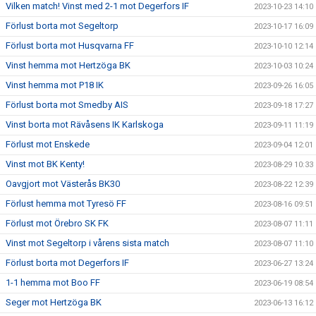
Vilken match! Vinst med 2-1 mot Degerfors IF
2023-10-23 14:10
Förlust borta mot Segeltorp
2023-10-17 16:09
Förlust borta mot Husqvarna FF
2023-10-10 12:14
Vinst hemma mot Hertzöga BK
2023-10-03 10:24
Vinst hemma mot P18 IK
2023-09-26 16:05
Förlust borta mot Smedby AIS
2023-09-18 17:27
Vinst borta mot Rävåsens IK Karlskoga
2023-09-11 11:19
Förlust mot Enskede
2023-09-04 12:01
Vinst mot BK Kenty!
2023-08-29 10:33
Oavgjort mot Västerås BK30
2023-08-22 12:39
Förlust hemma mot Tyresö FF
2023-08-16 09:51
Förlust mot Örebro SK FK
2023-08-07 11:11
Vinst mot Segeltorp i vårens sista match
2023-08-07 11:10
Förlust borta mot Degerfors IF
2023-06-27 13:24
1-1 hemma mot Boo FF
2023-06-19 08:54
Seger mot Hertzöga BK
2023-06-13 16:12