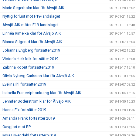
Marie Segerholm klar för Älvsjö AIK
2019-01-28 13:02
Nyttig förlust mot F19-landslaget
2019-01-21 12:22
Älvsjö AIK möter F19-landslaget
2019-01-11 15:48
Linnéa Rimeika klar för Älvsjö AIK
2019-01-11 10:57
Bianca Stigerud klar för Älvsjö AIK
2019-01-07 15:04
Johanna Engberg fortsätter 2019
2019-01-02 13:22
Victoria Heikfolk fortsätter 2019
2018-12-21 13:08
Zabrina Koont fortsätter 2019
2018-12-17 13:10
Olivia Nyberg Carlsson klar för Älvsjö AIK
2018-12-10 13:05
Evelina Ihl fortsätter 2019
2018-12-07 09:32
Isabella Praneetphonkrang klar för Älvsjö AIK
2018-12-04 13:15
Jennifer Söderström klar för Älvsjö AIK
2018-11-30 10:23
Hanna Fix fortsätter 2019
2018-11-28 11:36
Amanda Frank fortsätter 2019
2018-11-26 09:11
Oavgjort mot BP
2018-11-23 13:05
Moa Liwendahl fortsätter 2019
2018-11-20 09:26