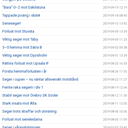
”Bara” 0–2 mot Eskilstuna
2019-09-19 12:19
Tappade poäng i slutet
2019-09-18 08:40
Serieseger!
2019-09-15 13:42
Förlust mot Stuvsta
2019-09-09 13:59
Viktig seger mot Täby
2019-09-09 11:23
5–0 hemma mot Sätra B
2019-09-02 09:38
Viktig seger mot Djursholm
2019-09-01 13:39
Rättvis förlust mot Upsala IF
2019-08-25 16:33
Första hemmaförlusten i år
2019-08-24 17:55
Seger i cupen – nu väntar allsvenskt motstånd
2019-08-22 11:27
Femte raka segern i div 1
2019-08-19 12:04
Stabil seger mot Örebro SK Söder
2019-08-12 11:30
Stark insats mot Älta
2019-08-11 12:05
Seger trots straffar och utvisning
2019-08-06 10:06
Förlust mot serieledarna
2019-08-05 11:09
Seger i våravslutningen
2019-07-03 23:45