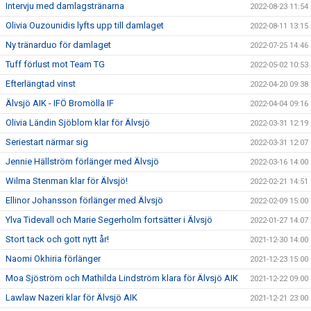
Intervju med damlagstränarna
2022-08-23 11:54
Olivia Ouzounidis lyfts upp till damlaget
2022-08-11 13:15
Ny tränarduo för damlaget
2022-07-25 14:46
Tuff förlust mot Team TG
2022-05-02 10:53
Efterlängtad vinst
2022-04-20 09:38
Älvsjö AIK - IFÖ Bromölla IF
2022-04-04 09:16
Olivia Ländin Sjöblom klar för Älvsjö
2022-03-31 12:19
Seriestart närmar sig
2022-03-31 12:07
Jennie Hällström förlänger med Älvsjö
2022-03-16 14:00
Wilma Stenman klar för Älvsjö!
2022-02-21 14:51
Ellinor Johansson förlänger med Älvsjö
2022-02-09 15:00
Ylva Tidevall och Marie Segerholm fortsätter i Älvsjö
2022-01-27 14:07
Stort tack och gott nytt år!
2021-12-30 14:00
Naomi Okhiria förlänger
2021-12-23 15:00
Moa Sjöström och Mathilda Lindström klara för Älvsjö AIK
2021-12-22 09:00
Lawlaw Nazeri klar för Älvsjö AIK
2021-12-21 23:00