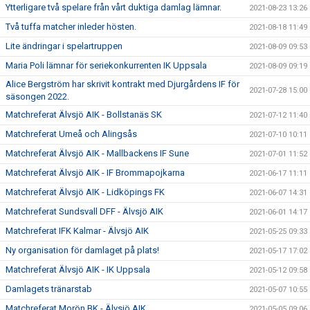
Ytterligare två spelare från vårt duktiga damlag lämnar.
2021-08-23 13:26
Två tuffa matcher inleder hösten.
2021-08-18 11:49
Lite ändringar i spelartruppen
2021-08-09 09:53
Maria Poli lämnar för seriekonkurrenten IK Uppsala
2021-08-09 09:19
Alice Bergström har skrivit kontrakt med Djurgårdens IF för
2021-07-28 15:00
säsongen 2022.
Matchreferat Älvsjö AIK - Bollstanäs SK
2021-07-12 11:40
Matchreferat Umeå och Alingsås
2021-07-10 10:11
Matchreferat Älvsjö AIK - Mallbackens IF Sune
2021-07-01 11:52
Matchreferat Älvsjö AIK - IF Brommapojkarna
2021-06-17 11:11
Matchreferat Älvsjö AIK - Lidköpings FK
2021-06-07 14:31
Matchreferat Sundsvall DFF - Älvsjö AIK
2021-06-01 14:17
Matchreferat IFK Kalmar - Älvsjö AIK
2021-05-25 09:33
Ny organisation för damlaget på plats!
2021-05-17 17:02
Matchreferat Älvsjö AIK - IK Uppsala
2021-05-12 09:58
Damlagets tränarstab
2021-05-07 10:55
Matchreferat Morön BK - Älvsjö AIK
2021-05-05 09:06