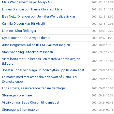
Maja Wangerheim väljer Älvsjö AIK
2021-12-17 12:57
Linnea Grandin och Hanna Clarstedt klara
2021-12-15 14:29
Elsa Netz förlänger och Jennifer Wendelius är klar
2021-12-15 13:00
Camilla Olsson klar för Älvsjö
2021-12-15 12:06
Linn och Moa förlänger
2021-12-09 12:20
Nya tränartrion för Älvsjös damer
2021-12-07 11:25
Alice Bergström kallad till EM-kval mot Belgien
2021-10-06 13:16
Stark vändning i Stockholmsserien
2021-09-15 12:50
Vinst borta mot Bollstanäs i en match vi borde avgjort
2021-09-13 15:07
tidigare
Josefin Löbel och Saga Brundin flyttas upp till damlaget
2021-09-09 14:53
En match med mer att önska och svart på Sätra BP i
2021-09-06 16:58
Svenska cupen
Erica Froste, assisterande tränare damlaget
2021-09-02 15:08
Storseger i premiären
2021-08-24 15:31
Vi välkomnar Saga Olsson till damlaget
2021-08-24 09:46
Storseger på hemmaplan
2021-08-24 09:18