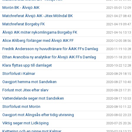
Morön BK - Älvsjö AIK
2021-05-01 12:09
Matchreferat Älvsjö AIK -Jitex Mölndal BK
2021-04-27 08:43
Matchreferat Borgeby FK
2021-04-19 09:47
Älvsjö AIK möter nykomlingarna Borgeby FK
2021-04-16 13:13
Alice Ahlberg förlänger med Älvsjö AIK FF
2020-12-05 08:56
Fredrik Andersson ny huvudtränare för ÄAIK FFs Damlag
2020-11-19 10:28
Ethan Arancibia ny analytiker för Älvsjö AIK FFs Damlag
2020-11-18 20:53
Klara flyttas upp till damlaget
2020-10-22 12:28
Storförlust i Kalmar
2020-08-29 18:15
Oavgjort hemma mot Sandviken
2020-08-27 10:40
Förlust mot Jitex efter slarv
2020-08-23 17:31
Vattendelande seger mot Sandviken
2020-08-17 10:53
Storförlust mot Morön
2020-08-10 11:22
Oavgjort mot Alingsås efter tidig utvisning
2020-08-02 23:23
Viktig seger mot Lidköping
2020-07-25 20:26
Kvittering och en pinne mot Kalmar
2020-07-19 13:22