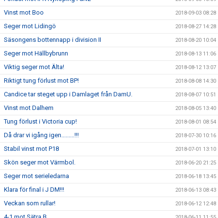
Vinst mot Boo
2018-09-03 08:28
Seger mot Lidingö
2018-08-27 14:28
Säsongens bottennapp i division II
2018-08-20 10:04
Seger mot Hällbybrunn
2018-08-13 11:06
Viktig seger mot Älta!
2018-08-12 13:07
Riktigt tung förlust mot BP!
2018-08-08 14:30
Candice tar steget upp i Damlaget från DamU.
2018-08-07 10:51
Vinst mot Dalhem
2018-08-05 13:40
Tung förlust i Victoria cup!
2018-08-01 08:54
Då drar vi igång igen.........!!!
2018-07-30 10:16
Stabil vinst mot P18
2018-07-01 13:10
Skön seger mot Värmbol.
2018-06-20 21:25
Seger mot serieledarna
2018-06-18 13:45
Klara för final i J DM!!!
2018-06-13 08:43
Veckan som rullar!
2018-06-12 12:48
4-1 mot Sätra B
2018-06-11 11:55