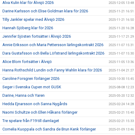
Alva Kulin klar för Älvsjö 2026
2025-12-05 13:48
Darine Karlsson och Elise Goldman klara för 2026
2025-11-21 16:51
Tilly Jankler spelar med Älvsjö 2026
2025-11-21 16:50
Hannah Sjöberg klar för 2026
2025-11-20 16:28
Jennifer Sjösten fortsätter i Älvsjö 2026
2025-11-17 21:29
Annie Eriksson och Maria Pettersson lärlingskontrakt 2026
2025-11-07 15:31
Dara Gustafsson och Bella Löfstrand lärlingskontrakt 2026
2025-11-07 15:30
Alice Blom fortsätter i Älvsjö
2025-11-05 13:36
Hanna Rothschild Lundin och Fanny Wahlin klara för 2026
2025-11-04 21:27
Caroline Forsgren förlänger 2026
2025-10-30 15:45
Seger i Svenska Cupen mot GUSK
2025-08-08 12:23
Darine, Hanna och Yaren
2025-05-20 12:32
Hedda Ejnarsson och Sanna Nygårds
2025-02-24 14:28
Naomi Schultze och Ellen Håkans förlänger
2025-02-21 15:40
Tre spelare från F19 till damlaget
2025-02-21 15:33
Cornelia Kuoppala och Sandra de Brun Kenk förlänger
2025-01-09 13:46