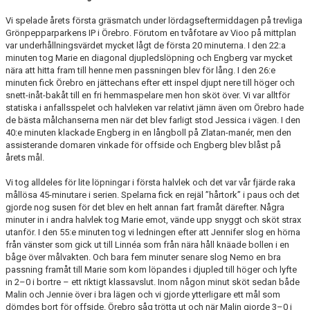
Vi spelade årets första gräsmatch under lördagseftermiddagen på trevliga
Grönpepparparkens IP i Örebro. Förutom en tvåfotare av Vioo på mittplan
var underhållningsvärdet mycket lågt de första 20 minuterna. I den 22:a
minuten tog Marie en diagonal djupledslöpning och Engberg var mycket
nära att hitta fram till henne men passningen blev för lång. I den 26:e
minuten fick Örebro en jättechans efter ett inspel djupt nere till höger och
snett-inåt-bakåt till en fri hemmaspelare men hon sköt över. Vi var alltför
statiska i anfallsspelet och halvleken var relativt jämn även om Örebro hade
de bästa målchanserna men när det blev farligt stod Jessica i vägen. I den
40:e minuten klackade Engberg in en långboll på Zlatan-manér, men den
assisterande domaren vinkade för offside och Engberg blev blåst på
årets mål.
Vi tog alldeles för lite löpningar i första halvlek och det var vår fjärde raka
mållösa 45-minutare i serien. Spelarna fick en rejäl ”hårtork” i paus och det
gjorde nog susen för det blev en helt annan fart framåt därefter. Några
minuter in i andra halvlek tog Marie emot, vände upp snyggt och sköt strax
utanför. I den 55:e minuten tog vi ledningen efter att Jennifer slog en hörna
från vänster som gick ut till Linnéa som från nära håll knäade bollen i en
båge över målvakten. Och bara fem minuter senare slog Nemo en bra
passning framåt till Marie som kom löpandes i djupled till höger och lyfte
in 2–0 i bortre – ett riktigt klassavslut. Inom någon minut sköt sedan både
Malin och Jennie över i bra lägen och vi gjorde ytterligare ett mål som
dömdes bort för offside. Örebro såg trötta ut och när Malin gjorde 3–0 i