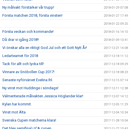
Ny målvakt förstärker vår trupp!
2018-01-29 07:08
Första matchen 2018, första vinsten!
2018-01-27 17:49
2018-01-22 09:25
Första veckan och kommande!
2018-01-16 14:10
Då drar vi igång 2018!!
2018-01-09 10:41
Vi önskar alla en riktigt God Jul och ett Gott Nytt År!
2017-12-21 14:08
Ledarteamet för 2018
2017-12-18 11:12
Tack för allt och lycka till!
2017-12-18 09:29
Vinnare av Snöbollen Cup 2017!
2017-12-18 08:23
Senaste nyförvärvet Evelina Ihl.
2017-12-15 07:14
Ny vinst mot Huddinge i söndags!
2017-12-11 12:38
Välmeriterade målvakten Jessica Höglander klar!
2017-12-07 14:12
Kylan har kommit.
2017-12-05 11:29
Vinst mot Älta
2017-12-04 10:34
Svenska Cupen matcherna klara!
2017-11-28 10:04
Det blev semifinal i ICA cupen.
2017-11-27 10:43