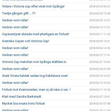
Vidare i Victoria cup efter vinst mot Spånga!
2018-03-23 09:37
Tredje gången gillt.....!?!
2018-03-20 13:28
Veckan som rullar!
2018-03-20 10:31
Veckan som rullar!
2018-03-13 17:31
Cupäventyret slutade med ytterligare en förlust!
2018-03-11 11:53
Svenska Cupen och Victoria Cup!
2018-03-09 13:21
Veckan som rullar!
2018-03-06 14:35
Veckan som rullar!
2018-02-27 11:41
Victoria Cup matchen mot Spånga ställdes in.
2018-02-21 10:05
Veckan som rullar!
2018-02-20 07:03
Stark första halvlek sedan tog Eskilstuna över!
2018-02-18 10:37
Veckan som rullar!
2018-02-13 10:33
Förlust mot Kvarnsveden, men oj så nära vi var...!
2018-02-11 15:24
Klart med Sandra Barkstedt.
2018-02-07 13:41
Mycket bra insats trots förlust
2018-02-05 07:08
Veckan som rullar!
2018-01-30 11:49