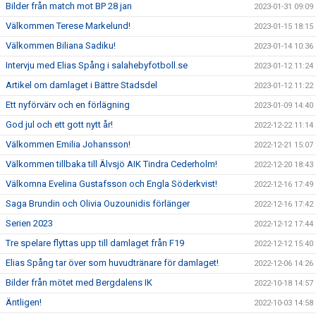
Bilder från match mot BP 28 jan
2023-01-31 09:09
Välkommen Terese Markelund!
2023-01-15 18:15
Välkommen Biliana Sadiku!
2023-01-14 10:36
Intervju med Elias Spång i salahebyfotboll.se
2023-01-12 11:24
Artikel om damlaget i Bättre Stadsdel
2023-01-12 11:22
Ett nyförvärv och en förlägning
2023-01-09 14:40
God jul och ett gott nytt år!
2022-12-22 11:14
Välkommen Emilia Johansson!
2022-12-21 15:07
Välkommen tillbaka till Älvsjö AIK Tindra Cederholm!
2022-12-20 18:43
Välkomna Evelina Gustafsson och Engla Söderkvist!
2022-12-16 17:49
Saga Brundin och Olivia Ouzounidis förlänger
2022-12-16 17:42
Serien 2023
2022-12-12 17:44
Tre spelare flyttas upp till damlaget från F19
2022-12-12 15:40
Elias Spång tar över som huvudtränare för damlaget!
2022-12-06 14:26
Bilder från mötet med Bergdalens IK
2022-10-18 14:57
Äntligen!
2022-10-03 14:58