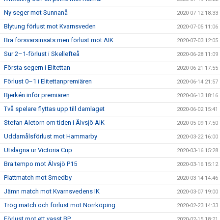
Ny seger mot Sunnanå
2020-07-12 18:33
Blytung förlust mot Kvarnsveden
2020-07-05 11:06
Bra försvarsinsats men förlust mot AIK
2020-07-03 12:05
Sur 2–1-förlust i Skellefteå
2020-06-28 11:09
Första segern i Elitettan
2020-06-21 17:55
Förlust 0–1 i Elitettanpremiären
2020-06-14 21:57
Bjerkén inför premiären
2020-06-13 18:16
Två spelare flyttas upp till damlaget
2020-06-02 15:41
Stefan Aletorn om tiden i Älvsjö AIK
2020-05-09 17:50
Uddamålsförlust mot Hammarby
2020-03-22 16:00
Utslagna ur Victoria Cup
2020-03-16 15:28
Bra tempo mot Älvsjö P15
2020-03-16 15:12
Plattmatch mot Smedby
2020-03-14 14:46
Jämn match mot Kvarnsvedens IK
2020-03-07 19:00
Trög match och förlust mot Norrköping
2020-02-23 14:33
Förlust mot ett vasst BP
2020-02-15 18:21