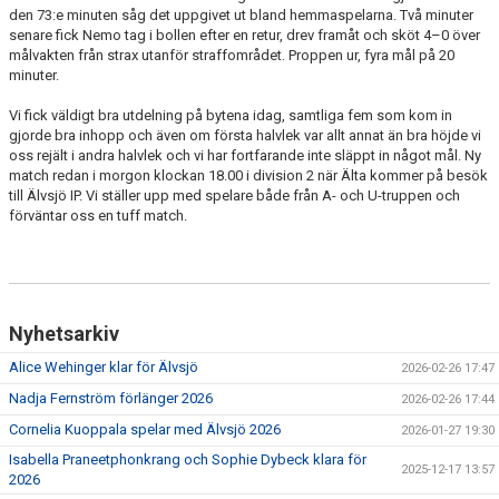
den 73:e minuten såg det uppgivet ut bland hemmaspelarna. Två minuter
senare fick Nemo tag i bollen efter en retur, drev framåt och sköt 4–0 över
målvakten från strax utanför straffområdet. Proppen ur, fyra mål på 20
minuter.
Vi fick väldigt bra utdelning på bytena idag, samtliga fem som kom in
gjorde bra inhopp och även om första halvlek var allt annat än bra höjde vi
oss rejält i andra halvlek och vi har fortfarande inte släppt in något mål. Ny
match redan i morgon klockan 18.00 i division 2 när Älta kommer på besök
till Älvsjö IP. Vi ställer upp med spelare både från A- och U-truppen och
förväntar oss en tuff match.
Nyhetsarkiv
Alice Wehinger klar för Älvsjö
2026-02-26 17:47
Nadja Fernström förlänger 2026
2026-02-26 17:44
Cornelia Kuoppala spelar med Älvsjö 2026
2026-01-27 19:30
Isabella Praneetphonkrang och Sophie Dybeck klara för
2025-12-17 13:57
2026