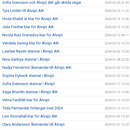
Sofia Svensson och Älvsjö AIK går skilda vägar
2024-02-29 21:49
Tyra Lindén till Älvsjö AIK
2024-02-15 11:25
Hoda Khalaf är klar för Älvsjö AIK
2024-02-14 12:36
Julia Fischer klar för Älvsjö AIK
2024-02-13 13:20
Nicole Ruiz Granados klar för Älvsjö
2024-02-12 08:11
Vendela Saving klar för Älvsjö AIK
2024-02-10 14:29
Lawlaw Nazeri stannar i Älvsjö AIK
2024-02-02 13:20
Nina Garibija stannar i Älvsjö
2024-01-28 22:50
Nadja Fernström återvänder till Älvsjö AIK
2024-01-23 12:59
Sophie Dybeck stannar i Älvsjö
2024-01-22 12:35
Sofia Svensson stannar i Älvsjö
2024-01-17 12:54
Saga Brundin stannar i Älvsjö AIK
2024-01-15 14:06
Vilma Ferdfelt klar för Älvsjö
2024-01-13 10:59
Tilda Parmander förlänger över 2024
2024-01-12 14:15
Linn Rönnehäll klar för Älvsjö AIK
2024-01-09 13:24
Clara Andersson återvänder till Älvsjö
2024-01-07 16:20