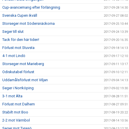
Cup-avancemang efter förlängning
2017-09-28 14:30
Svenska Cupen ikväll
2017-09-27 08:02
Storseger mot Södersnäckorna
2017-09-25 10:44
Seger till slut
2017-09-24 13:39
Tack för den här tiden!
2017-09-20 16:35
Förlust mot Stuvsta
2017-09-18 14:13
4-1 mot Lindö
2017-09-17 12:10
Storseger mot Marieberg
2017-09-11 13:17
Odiskutabel förlust
2017-09-10 12:11
Uddamålsförlust mot Viljan
2017-09-04 14:13
Seger i Norrköping
2017-09-02 19:30
3-1 mot Älta
2017-08-28 11:51
Förlust mot Dalhem
2017-08-27 09:51
Stabilt mot Boo
2017-08-19 20:22
2-2 mot Värmbol
2017-08-14 10:56
Seger mot Tyresö
2017-08-13 12:20