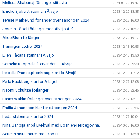
Melissa Shabanaj förlänger sitt avtal
2024-01-02 19:47
Emelie Sjökvist stannar i Älvsjö
2023-12-29 13:35
Terese Markelund förlänger över säsongen 2024
2023-12-28 16:03
Josefin Löbel förlänger med Älvsjö AIK
2023-12-27 10:57
Alice Blom förlänger
2023-12-22 19:17
Träningsmatcher 2024
2023-12-15 10:53
Ellen Håkans stannar i Älvsjö
2023-12-13 13:50
Cornelia Kuoppala återvänder till Älvsjö
2023-12-12 09:30
Isabella Praneetphonkrang klar för Älvsjö
2023-12-10 11:12
Perla Bäckberg klar för A-laget
2023-12-07 12:08
Naomi Schultze förlänger
2023-12-05 22:45
Fanny Wahlin förlänger över säsongen 2024
2023-12-02 13:11
Emilia Johansson klar för säsongen 2024
2023-11-29 21:26
Ledarstaben är klar för 2024
2023-11-27 10:04
Nina Garibija är på EM-kval med Bosnien-Hercegovina.
2023-10-30 16:00
Seriens sista match mot Boo FF
2023-10-30 13:58