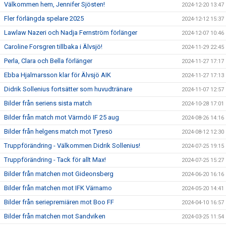
Välkommen hem, Jennifer Sjösten!
2024-12-20 13:47
Fler förlängda spelare 2025
2024-12-12 15:37
Lawlaw Nazeri och Nadja Fernström förlänger
2024-12-07 10:46
Caroline Forsgren tillbaka i Älvsjö!
2024-11-29 22:45
Perla, Clara och Bella förlänger
2024-11-27 17:17
Ebba Hjalmarsson klar för Älvsjö AIK
2024-11-27 17:13
Didrik Sollenius fortsätter som huvudtränare
2024-11-07 12:57
Bilder från seriens sista match
2024-10-28 17:01
Bilder från match mot Värmdö IF 25 aug
2024-08-26 14:16
Bilder från helgens match mot Tyresö
2024-08-12 12:30
Truppförändring - Välkommen Didrik Sollenius!
2024-07-25 19:15
Truppförändring - Tack för allt Max!
2024-07-25 15:27
Bilder från matchen mot Gideonsberg
2024-06-20 16:16
Bilder från matchen mot IFK Värnamo
2024-05-20 14:41
Bilder från seriepremiären mot Boo FF
2024-04-10 16:57
Bilder från matchen mot Sandviken
2024-03-25 11:54