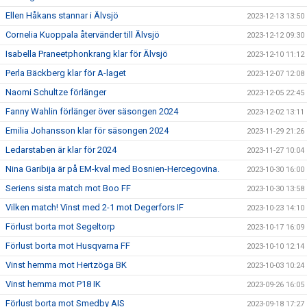
Ellen Håkans stannar i Älvsjö
2023-12-13 13:50
Cornelia Kuoppala återvänder till Älvsjö
2023-12-12 09:30
Isabella Praneetphonkrang klar för Älvsjö
2023-12-10 11:12
Perla Bäckberg klar för A-laget
2023-12-07 12:08
Naomi Schultze förlänger
2023-12-05 22:45
Fanny Wahlin förlänger över säsongen 2024
2023-12-02 13:11
Emilia Johansson klar för säsongen 2024
2023-11-29 21:26
Ledarstaben är klar för 2024
2023-11-27 10:04
Nina Garibija är på EM-kval med Bosnien-Hercegovina.
2023-10-30 16:00
Seriens sista match mot Boo FF
2023-10-30 13:58
Vilken match! Vinst med 2-1 mot Degerfors IF
2023-10-23 14:10
Förlust borta mot Segeltorp
2023-10-17 16:09
Förlust borta mot Husqvarna FF
2023-10-10 12:14
Vinst hemma mot Hertzöga BK
2023-10-03 10:24
Vinst hemma mot P18 IK
2023-09-26 16:05
Förlust borta mot Smedby AIS
2023-09-18 17:27