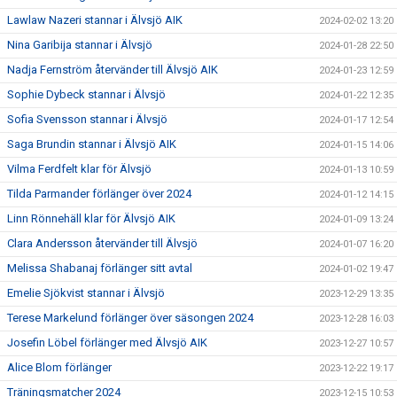
Lawlaw Nazeri stannar i Älvsjö AIK
2024-02-02 13:20
Nina Garibija stannar i Älvsjö
2024-01-28 22:50
Nadja Fernström återvänder till Älvsjö AIK
2024-01-23 12:59
Sophie Dybeck stannar i Älvsjö
2024-01-22 12:35
Sofia Svensson stannar i Älvsjö
2024-01-17 12:54
Saga Brundin stannar i Älvsjö AIK
2024-01-15 14:06
Vilma Ferdfelt klar för Älvsjö
2024-01-13 10:59
Tilda Parmander förlänger över 2024
2024-01-12 14:15
Linn Rönnehäll klar för Älvsjö AIK
2024-01-09 13:24
Clara Andersson återvänder till Älvsjö
2024-01-07 16:20
Melissa Shabanaj förlänger sitt avtal
2024-01-02 19:47
Emelie Sjökvist stannar i Älvsjö
2023-12-29 13:35
Terese Markelund förlänger över säsongen 2024
2023-12-28 16:03
Josefin Löbel förlänger med Älvsjö AIK
2023-12-27 10:57
Alice Blom förlänger
2023-12-22 19:17
Träningsmatcher 2024
2023-12-15 10:53