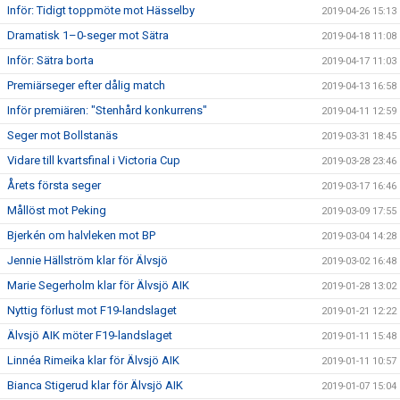
Inför: Tidigt toppmöte mot Hässelby
2019-04-26 15:13
Dramatisk 1–0-seger mot Sätra
2019-04-18 11:08
Inför: Sätra borta
2019-04-17 11:03
Premiärseger efter dålig match
2019-04-13 16:58
Inför premiären: "Stenhård konkurrens"
2019-04-11 12:59
Seger mot Bollstanäs
2019-03-31 18:45
Vidare till kvartsfinal i Victoria Cup
2019-03-28 23:46
Årets första seger
2019-03-17 16:46
Mållöst mot Peking
2019-03-09 17:55
Bjerkén om halvleken mot BP
2019-03-04 14:28
Jennie Hällström klar för Älvsjö
2019-03-02 16:48
Marie Segerholm klar för Älvsjö AIK
2019-01-28 13:02
Nyttig förlust mot F19-landslaget
2019-01-21 12:22
Älvsjö AIK möter F19-landslaget
2019-01-11 15:48
Linnéa Rimeika klar för Älvsjö AIK
2019-01-11 10:57
Bianca Stigerud klar för Älvsjö AIK
2019-01-07 15:04