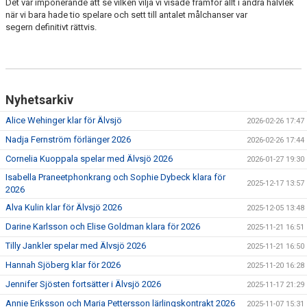
Det var imponerande att se vilken vilja vi visade framför allt i andra halvlek
när vi bara hade tio spelare och sett till antalet målchanser var
segern definitivt rättvis.
Nyhetsarkiv
Alice Wehinger klar för Älvsjö
2026-02-26 17:47
Nadja Fernström förlänger 2026
2026-02-26 17:44
Cornelia Kuoppala spelar med Älvsjö 2026
2026-01-27 19:30
Isabella Praneetphonkrang och Sophie Dybeck klara för
2025-12-17 13:57
2026
Alva Kulin klar för Älvsjö 2026
2025-12-05 13:48
Darine Karlsson och Elise Goldman klara för 2026
2025-11-21 16:51
Tilly Jankler spelar med Älvsjö 2026
2025-11-21 16:50
Hannah Sjöberg klar för 2026
2025-11-20 16:28
Jennifer Sjösten fortsätter i Älvsjö 2026
2025-11-17 21:29
Annie Eriksson och Maria Pettersson lärlingskontrakt 2026
2025-11-07 15:31