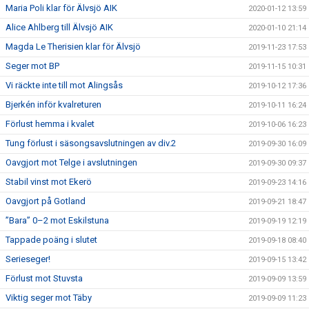
Maria Poli klar för Älvsjö AIK
2020-01-12 13:59
Alice Ahlberg till Älvsjö AIK
2020-01-10 21:14
Magda Le Therisien klar för Älvsjö
2019-11-23 17:53
Seger mot BP
2019-11-15 10:31
Vi räckte inte till mot Alingsås
2019-10-12 17:36
Bjerkén inför kvalreturen
2019-10-11 16:24
Förlust hemma i kvalet
2019-10-06 16:23
Tung förlust i säsongsavslutningen av div.2
2019-09-30 16:09
Oavgjort mot Telge i avslutningen
2019-09-30 09:37
Stabil vinst mot Ekerö
2019-09-23 14:16
Oavgjort på Gotland
2019-09-21 18:47
”Bara” 0–2 mot Eskilstuna
2019-09-19 12:19
Tappade poäng i slutet
2019-09-18 08:40
Serieseger!
2019-09-15 13:42
Förlust mot Stuvsta
2019-09-09 13:59
Viktig seger mot Täby
2019-09-09 11:23