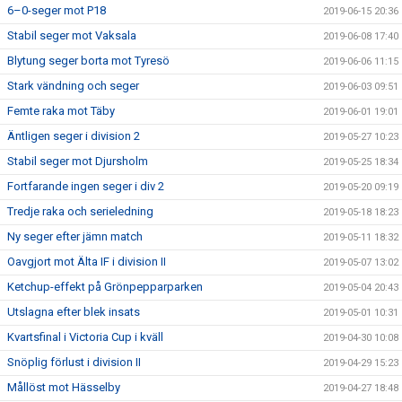
6–0-seger mot P18
2019-06-15 20:36
Stabil seger mot Vaksala
2019-06-08 17:40
Blytung seger borta mot Tyresö
2019-06-06 11:15
Stark vändning och seger
2019-06-03 09:51
Femte raka mot Täby
2019-06-01 19:01
Äntligen seger i division 2
2019-05-27 10:23
Stabil seger mot Djursholm
2019-05-25 18:34
Fortfarande ingen seger i div 2
2019-05-20 09:19
Tredje raka och serieledning
2019-05-18 18:23
Ny seger efter jämn match
2019-05-11 18:32
Oavgjort mot Älta IF i division II
2019-05-07 13:02
Ketchup-effekt på Grönpepparparken
2019-05-04 20:43
Utslagna efter blek insats
2019-05-01 10:31
Kvartsfinal i Victoria Cup i kväll
2019-04-30 10:08
Snöplig förlust i division II
2019-04-29 15:23
Mållöst mot Hässelby
2019-04-27 18:48