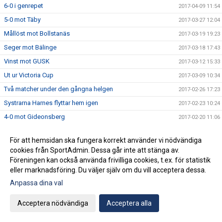
6-0 i genrepet
2017-04-09 11:54
5-0 mot Täby
2017-03-27 12:04
Mållöst mot Bollstanäs
2017-03-19 19:23
Seger mot Bälinge
2017-03-18 17:43
Vinst mot GUSK
2017-03-12 15:33
Ut ur Victoria Cup
2017-03-09 10:34
Två matcher under den gångna helgen
2017-02-26 17:23
Systrarna Harnes flyttar hem igen
2017-02-23 10:24
4-0 mot Gideonsberg
2017-02-20 11:06
1-1 mot Ljusdal
2017-02-13 17:53
För att hemsidan ska fungera korrekt använder vi nödvändiga
2-0 mot Brommapojkarna
2017-02-04 15:58
cookies från SportAdmin. Dessa går inte att stänga av.
Fredrika Hartzell - " Jag känner att jag har hamnat rätt"
2017-02-03 11:37
Föreningen kan också använda frivilliga cookies, t.ex. för statistik
eller marknadsföring. Du väljer själv om du vill acceptera dessa.
Semi respektive återkval i Nyköping Futsal Cup
2017-01-30 13:21
Anpassa dina val
Isabelle Käller ny lagkapten
2017-01-24 11:27
Seger respektive semifinal i NFF-cupen
2017-01-14 18:57
Acceptera nödvändiga
Acceptera alla
Finalförlust i förlängningen
2017-01-09 14:18