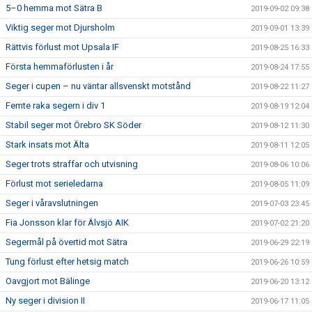
5–0 hemma mot Sätra B
2019-09-02 09:38
Viktig seger mot Djursholm
2019-09-01 13:39
Rättvis förlust mot Upsala IF
2019-08-25 16:33
Första hemmaförlusten i år
2019-08-24 17:55
Seger i cupen – nu väntar allsvenskt motstånd
2019-08-22 11:27
Femte raka segern i div 1
2019-08-19 12:04
Stabil seger mot Örebro SK Söder
2019-08-12 11:30
Stark insats mot Älta
2019-08-11 12:05
Seger trots straffar och utvisning
2019-08-06 10:06
Förlust mot serieledarna
2019-08-05 11:09
Seger i våravslutningen
2019-07-03 23:45
Fia Jonsson klar för Älvsjö AIK
2019-07-02 21:20
Segermål på övertid mot Sätra
2019-06-29 22:19
Tung förlust efter hetsig match
2019-06-26 10:59
Oavgjort mot Bälinge
2019-06-20 13:12
Ny seger i division II
2019-06-17 11:05