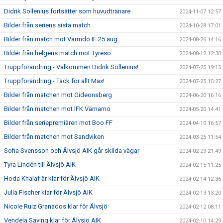
Didrik Sollenius fortsätter som huvudtränare
2024-11-07 12:57
Bilder från seriens sista match
2024-10-28 17:01
Bilder från match mot Värmdö IF 25 aug
2024-08-26 14:16
Bilder från helgens match mot Tyresö
2024-08-12 12:30
Truppförändring - Välkommen Didrik Sollenius!
2024-07-25 19:15
Truppförändring - Tack för allt Max!
2024-07-25 15:27
Bilder från matchen mot Gideonsberg
2024-06-20 16:16
Bilder från matchen mot IFK Värnamo
2024-05-20 14:41
Bilder från seriepremiären mot Boo FF
2024-04-10 16:57
Bilder från matchen mot Sandviken
2024-03-25 11:54
Sofia Svensson och Älvsjö AIK går skilda vägar
2024-02-29 21:49
Tyra Lindén till Älvsjö AIK
2024-02-15 11:25
Hoda Khalaf är klar för Älvsjö AIK
2024-02-14 12:36
Julia Fischer klar för Älvsjö AIK
2024-02-13 13:20
Nicole Ruiz Granados klar för Älvsjö
2024-02-12 08:11
Vendela Saving klar för Älvsjö AIK
2024-02-10 14:29