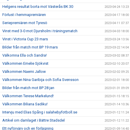
Helgens resultat borta mot Västerås BK 30
2023-04-24 13:23
Förlust i hemmapremiären
2023-04-17 18:00
Seriepremiären mot Tyresö
2023-04-11 07:37
Vinst med 3-0 mot Djursholm i träningsmatch
2023-04-03 18:00
Vinst i Victoria Cup 23 mars
2023-03-24 13:56
Bilder från match mot BP 19 mars
2023-03-22 14:04
Välkomna Ella och Sandra!
2023-03-02 08:37
Välkommen Emelie Sjökvist
2023-02-10 20:07
Välkommen Naemi Jallow
2023-02-02 09:25
Välkommen Nina Garibija och Sofia Svensson
2023-02-01 18:00
Bilder från match mot BP 28 jan
2023-01-31 09:09
Välkommen Terese Markelund!
2023-01-15 18:15
Välkommen Biliana Sadiku!
2023-01-14 10:36
Intervju med Elias Spång i salahebyfotboll.se
2023-01-12 11:24
Artikel om damlaget i Bättre Stadsdel
2023-01-12 11:22
Ett nyförvärv och en förlägning
2023-01-09 14:40