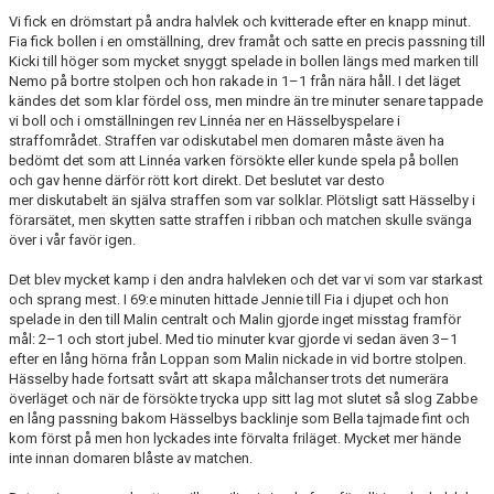
Vi fick en drömstart på andra halvlek och kvitterade efter en knapp minut.
Fia fick bollen i en omställning, drev framåt och satte en precis passning till
Kicki till höger som mycket snyggt spelade in bollen längs med marken till
Nemo på bortre stolpen och hon rakade in 1–1 från nära håll. I det läget
kändes det som klar fördel oss, men mindre än tre minuter senare tappade
vi boll och i omställningen rev Linnéa ner en Hässelbyspelare i
straffområdet. Straffen var odiskutabel men domaren måste även ha
bedömt det som att Linnéa varken försökte eller kunde spela på bollen
och gav henne därför rött kort direkt. Det beslutet var desto
mer diskutabelt än själva straffen som var solklar. Plötsligt satt Hässelby i
förarsätet, men skytten satte straffen i ribban och matchen skulle svänga
över i vår favör igen.
Det blev mycket kamp i den andra halvleken och det var vi som var starkast
och sprang mest. I 69:e minuten hittade Jennie till Fia i djupet och hon
spelade in den till Malin centralt och Malin gjorde inget misstag framför
mål: 2–1 och stort jubel. Med tio minuter kvar gjorde vi sedan även 3–1
efter en lång hörna från Loppan som Malin nickade in vid bortre stolpen.
Hässelby hade fortsatt svårt att skapa målchanser trots det numerära
överläget och när de försökte trycka upp sitt lag mot slutet så slog Zabbe
en lång passning bakom Hässelbys backlinje som Bella tajmade fint och
kom först på men hon lyckades inte förvalta friläget. Mycket mer hände
inte innan domaren blåste av matchen.