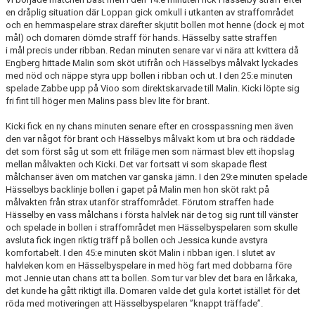
en dråplig situation där Loppan gick omkull i utkanten av straffområdet
och en hemmaspelare strax därefter skjutit bollen mot henne (dock ej mot
mål) och domaren dömde straff för hands. Hässelby satte straffen
i mål precis under ribban. Redan minuten senare var vi nära att kvittera då
Engberg hittade Malin som sköt utifrån och Hässelbys målvakt lyckades
med nöd och näppe styra upp bollen i ribban och ut. I den 25:e minuten
spelade Zabbe upp på Vioo som direktskarvade till Malin. Kicki löpte sig
fri fint till höger men Malins pass blev lite för brant.
Kicki fick en ny chans minuten senare efter en crosspassning men även
den var något för brant och Hässelbys målvakt kom ut bra och räddade
det som först såg ut som ett friläge men som närmast blev ett ihopslag
mellan målvakten och Kicki. Det var fortsatt vi som skapade flest
målchanser även om matchen var ganska jämn. I den 29:e minuten spelade
Hässelbys backlinje bollen i gapet på Malin men hon sköt rakt på
målvakten från strax utanför straffområdet. Förutom straffen hade
Hässelby en vass målchans i första halvlek när de tog sig runt till vänster
och spelade in bollen i straffområdet men Hässelbyspelaren som skulle
avsluta fick ingen riktig träff på bollen och Jessica kunde avstyra
komfortabelt. I den 45:e minuten sköt Malin i ribban igen. I slutet av
halvleken kom en Hässelbyspelare in med hög fart med dobbarna före
mot Jennie utan chans att ta bollen. Som tur var blev det bara en lårkaka,
det kunde ha gått riktigt illa. Domaren valde det gula kortet istället för det
röda med motiveringen att Hässelbyspelaren ”knappt träffade”.