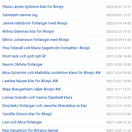
Olivia Ländin Sjöblom klar för Älvsjö
2022-03-31 12:19
Seriestart närmar sig
2022-03-31 12:07
Jennie Hällström förlänger med Älvsjö
2022-03-16 14:00
Wilma Stenman klar för Älvsjö!
2022-02-21 14:51
Ellinor Johansson förlänger med Älvsjö
2022-02-09 15:00
Ylva Tidevall och Marie Segerholm fortsätter i Älvsjö
2022-01-27 14:07
Stort tack och gott nytt år!
2021-12-30 14:00
Naomi Okhiria förlänger
2021-12-23 15:00
Moa Sjöström och Mathilda Lindström klara för Älvsjö AIK
2021-12-22 09:00
Lawlaw Nazeri klar för Älvsjö AIK
2021-12-21 23:00
Maja Wangerheim väljer Älvsjö AIK
2021-12-17 12:57
Linnea Grandin och Hanna Clarstedt klara
2021-12-15 14:29
Elsa Netz förlänger och Jennifer Wendelius är klar
2021-12-15 13:00
Camilla Olsson klar för Älvsjö
2021-12-15 12:06
Linn och Moa förlänger
2021-12-09 12:20
Nya tränartrion för Älvsjös damer
2021-12-07 11:25