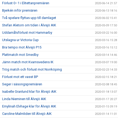
Förlust 0–1 i Elitettanpremiären
2020-06-14 21:57
Bjerkén inför premiären
2020-06-13 18:16
Två spelare flyttas upp till damlaget
2020-06-02 15:41
Stefan Aletorn om tiden i Älvsjö AIK
2020-05-09 17:50
Uddamålsförlust mot Hammarby
2020-03-22 16:00
Utslagna ur Victoria Cup
2020-03-16 15:28
Bra tempo mot Älvsjö P15
2020-03-16 15:12
Plattmatch mot Smedby
2020-03-14 14:46
Jämn match mot Kvarnsvedens IK
2020-03-07 19:00
Trög match och förlust mot Norrköping
2020-02-23 14:33
Förlust mot ett vasst BP
2020-02-15 18:21
Seger i säsongspremiären
2020-02-08 18:45
Isabelle Granlund klar för Älvsjö AIK
2020-01-18 13:07
Linda Nieminen till Älvsjö AIK
2020-01-17 20:27
Emylinah Elvhage klar för Älvsjö AIK
2020-01-15 09:19
Caroline Malmliden till Älvsjö AIK
2020-01-14 11:01