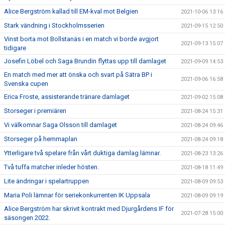
Alice Bergström kallad till EM-kval mot Belgien
2021-10-06 13:16
Stark vändning i Stockholmsserien
2021-09-15 12:50
Vinst borta mot Bollstanäs i en match vi borde avgjort
2021-09-13 15:07
tidigare
Josefin Löbel och Saga Brundin flyttas upp till damlaget
2021-09-09 14:53
En match med mer att önska och svart på Sätra BP i
2021-09-06 16:58
Svenska cupen
Erica Froste, assisterande tränare damlaget
2021-09-02 15:08
Storseger i premiären
2021-08-24 15:31
Vi välkomnar Saga Olsson till damlaget
2021-08-24 09:46
Storseger på hemmaplan
2021-08-24 09:18
Ytterligare två spelare från vårt duktiga damlag lämnar.
2021-08-23 13:26
Två tuffa matcher inleder hösten.
2021-08-18 11:49
Lite ändringar i spelartruppen
2021-08-09 09:53
Maria Poli lämnar för seriekonkurrenten IK Uppsala
2021-08-09 09:19
Alice Bergström har skrivit kontrakt med Djurgårdens IF för
2021-07-28 15:00
säsongen 2022.