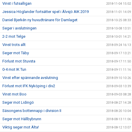
Vinst i futsalligan
2018-11-04 15:02
Jessica Höglander fortsätter spel i Älvsjö AIK 2019
2018-11-01 14:09
Daniel Bjerkén ny huvudtränare för Damlaget
2018-10-25 08:33
Seger i avslutningen
2018-10-08 13:51
2-2 mot Telge
2018-10-01 14:21
Vinst trots allt
2018-09-24 16:13
Seger mot Täby
2018-09-17 13:21
Förlust mot Stuvsta
2018-09-17 11:50
0-4 mot IK Tun
2018-09-11 11:16
Vinst efter spännande avslutning
2018-09-10 10:26
Förlust mot IFK Nyköping i div2
2018-09-03 13:39
Vinst mot Boo
2018-09-03 08:28
Seger mot Lidingö
2018-08-27 14:28
Säsongens bottennapp i division II
2018-08-20 10:04
Seger mot Hällbybrunn
2018-08-13 11:06
Viktig seger mot Älta!
2018-08-12 13:07