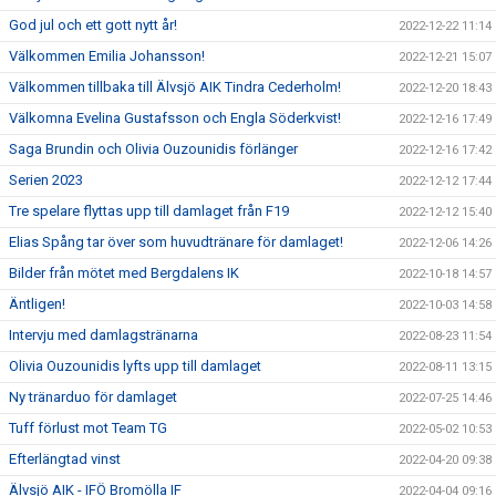
God jul och ett gott nytt år!
2022-12-22 11:14
Välkommen Emilia Johansson!
2022-12-21 15:07
Välkommen tillbaka till Älvsjö AIK Tindra Cederholm!
2022-12-20 18:43
Välkomna Evelina Gustafsson och Engla Söderkvist!
2022-12-16 17:49
Saga Brundin och Olivia Ouzounidis förlänger
2022-12-16 17:42
Serien 2023
2022-12-12 17:44
Tre spelare flyttas upp till damlaget från F19
2022-12-12 15:40
Elias Spång tar över som huvudtränare för damlaget!
2022-12-06 14:26
Bilder från mötet med Bergdalens IK
2022-10-18 14:57
Äntligen!
2022-10-03 14:58
Intervju med damlagstränarna
2022-08-23 11:54
Olivia Ouzounidis lyfts upp till damlaget
2022-08-11 13:15
Ny tränarduo för damlaget
2022-07-25 14:46
Tuff förlust mot Team TG
2022-05-02 10:53
Efterlängtad vinst
2022-04-20 09:38
Älvsjö AIK - IFÖ Bromölla IF
2022-04-04 09:16