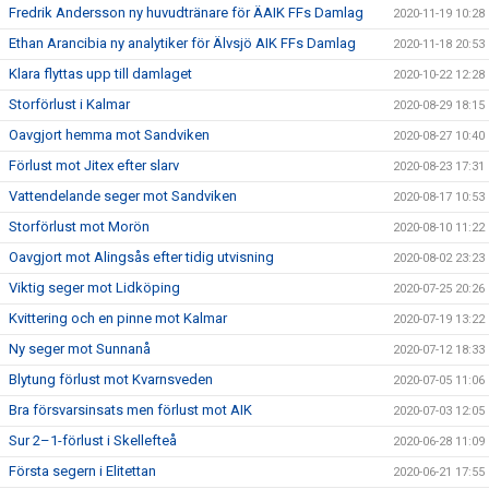
Fredrik Andersson ny huvudtränare för ÄAIK FFs Damlag
2020-11-19 10:28
Ethan Arancibia ny analytiker för Älvsjö AIK FFs Damlag
2020-11-18 20:53
Klara flyttas upp till damlaget
2020-10-22 12:28
Storförlust i Kalmar
2020-08-29 18:15
Oavgjort hemma mot Sandviken
2020-08-27 10:40
Förlust mot Jitex efter slarv
2020-08-23 17:31
Vattendelande seger mot Sandviken
2020-08-17 10:53
Storförlust mot Morön
2020-08-10 11:22
Oavgjort mot Alingsås efter tidig utvisning
2020-08-02 23:23
Viktig seger mot Lidköping
2020-07-25 20:26
Kvittering och en pinne mot Kalmar
2020-07-19 13:22
Ny seger mot Sunnanå
2020-07-12 18:33
Blytung förlust mot Kvarnsveden
2020-07-05 11:06
Bra försvarsinsats men förlust mot AIK
2020-07-03 12:05
Sur 2–1-förlust i Skellefteå
2020-06-28 11:09
Första segern i Elitettan
2020-06-21 17:55