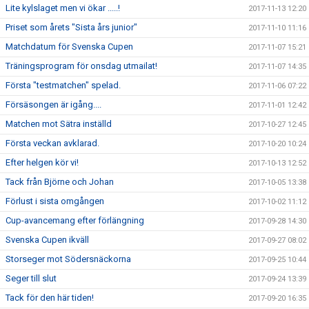
Lite kylslaget men vi ökar .....!
2017-11-13 12:20
Priset som årets "Sista års junior"
2017-11-10 11:16
Matchdatum för Svenska Cupen
2017-11-07 15:21
Träningsprogram för onsdag utmailat!
2017-11-07 14:35
Första "testmatchen" spelad.
2017-11-06 07:22
Försäsongen är igång....
2017-11-01 12:42
Matchen mot Sätra inställd
2017-10-27 12:45
Första veckan avklarad.
2017-10-20 10:24
Efter helgen kör vi!
2017-10-13 12:52
Tack från Björne och Johan
2017-10-05 13:38
Förlust i sista omgången
2017-10-02 11:12
Cup-avancemang efter förlängning
2017-09-28 14:30
Svenska Cupen ikväll
2017-09-27 08:02
Storseger mot Södersnäckorna
2017-09-25 10:44
Seger till slut
2017-09-24 13:39
Tack för den här tiden!
2017-09-20 16:35