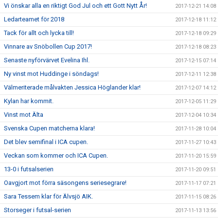
Vi önskar alla en riktigt God Jul och ett Gott Nytt År!
2017-12-21 14:08
Ledarteamet för 2018
2017-12-18 11:12
Tack för allt och lycka till!
2017-12-18 09:29
Vinnare av Snöbollen Cup 2017!
2017-12-18 08:23
Senaste nyförvärvet Evelina Ihl.
2017-12-15 07:14
Ny vinst mot Huddinge i söndags!
2017-12-11 12:38
Välmeriterade målvakten Jessica Höglander klar!
2017-12-07 14:12
Kylan har kommit.
2017-12-05 11:29
Vinst mot Älta
2017-12-04 10:34
Svenska Cupen matcherna klara!
2017-11-28 10:04
Det blev semifinal i ICA cupen.
2017-11-27 10:43
Veckan som kommer och ICA Cupen.
2017-11-20 15:59
13-0 i futsalserien
2017-11-20 09:51
Oavgjort mot förra säsongens seriesegrare!
2017-11-17 07:21
Sara Tessem klar för Älvsjö AIK.
2017-11-15 08:26
Storseger i futsal-serien
2017-11-13 13:56