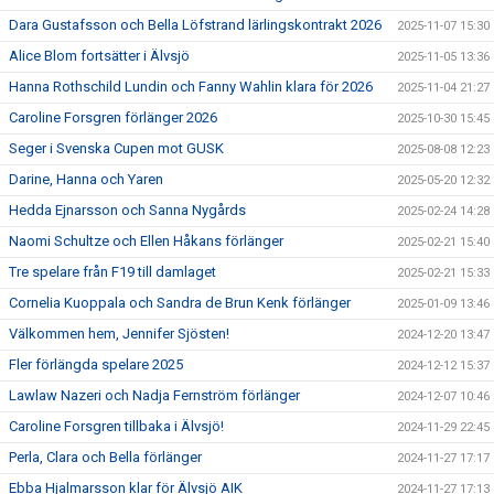
Dara Gustafsson och Bella Löfstrand lärlingskontrakt 2026
2025-11-07 15:30
Alice Blom fortsätter i Älvsjö
2025-11-05 13:36
Hanna Rothschild Lundin och Fanny Wahlin klara för 2026
2025-11-04 21:27
Caroline Forsgren förlänger 2026
2025-10-30 15:45
Seger i Svenska Cupen mot GUSK
2025-08-08 12:23
Darine, Hanna och Yaren
2025-05-20 12:32
Hedda Ejnarsson och Sanna Nygårds
2025-02-24 14:28
Naomi Schultze och Ellen Håkans förlänger
2025-02-21 15:40
Tre spelare från F19 till damlaget
2025-02-21 15:33
Cornelia Kuoppala och Sandra de Brun Kenk förlänger
2025-01-09 13:46
Välkommen hem, Jennifer Sjösten!
2024-12-20 13:47
Fler förlängda spelare 2025
2024-12-12 15:37
Lawlaw Nazeri och Nadja Fernström förlänger
2024-12-07 10:46
Caroline Forsgren tillbaka i Älvsjö!
2024-11-29 22:45
Perla, Clara och Bella förlänger
2024-11-27 17:17
Ebba Hjalmarsson klar för Älvsjö AIK
2024-11-27 17:13