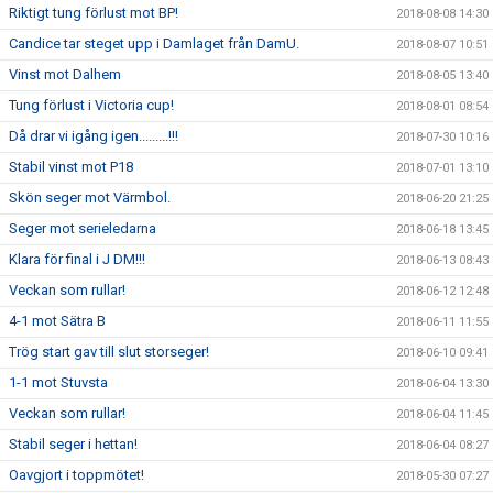
Riktigt tung förlust mot BP!
2018-08-08 14:30
Candice tar steget upp i Damlaget från DamU.
2018-08-07 10:51
Vinst mot Dalhem
2018-08-05 13:40
Tung förlust i Victoria cup!
2018-08-01 08:54
Då drar vi igång igen.........!!!
2018-07-30 10:16
Stabil vinst mot P18
2018-07-01 13:10
Skön seger mot Värmbol.
2018-06-20 21:25
Seger mot serieledarna
2018-06-18 13:45
Klara för final i J DM!!!
2018-06-13 08:43
Veckan som rullar!
2018-06-12 12:48
4-1 mot Sätra B
2018-06-11 11:55
Trög start gav till slut storseger!
2018-06-10 09:41
1-1 mot Stuvsta
2018-06-04 13:30
Veckan som rullar!
2018-06-04 11:45
Stabil seger i hettan!
2018-06-04 08:27
Oavgjort i toppmötet!
2018-05-30 07:27