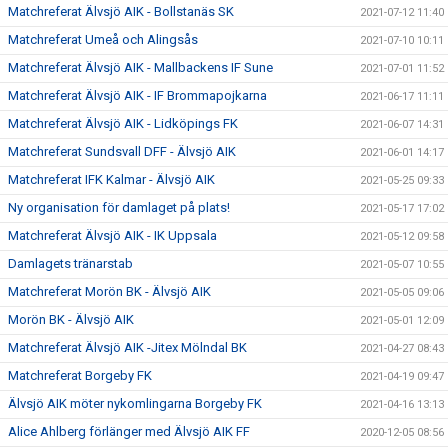
Matchreferat Älvsjö AIK - Bollstanäs SK
2021-07-12 11:40
Matchreferat Umeå och Alingsås
2021-07-10 10:11
Matchreferat Älvsjö AIK - Mallbackens IF Sune
2021-07-01 11:52
Matchreferat Älvsjö AIK - IF Brommapojkarna
2021-06-17 11:11
Matchreferat Älvsjö AIK - Lidköpings FK
2021-06-07 14:31
Matchreferat Sundsvall DFF - Älvsjö AIK
2021-06-01 14:17
Matchreferat IFK Kalmar - Älvsjö AIK
2021-05-25 09:33
Ny organisation för damlaget på plats!
2021-05-17 17:02
Matchreferat Älvsjö AIK - IK Uppsala
2021-05-12 09:58
Damlagets tränarstab
2021-05-07 10:55
Matchreferat Morön BK - Älvsjö AIK
2021-05-05 09:06
Morön BK - Älvsjö AIK
2021-05-01 12:09
Matchreferat Älvsjö AIK -Jitex Mölndal BK
2021-04-27 08:43
Matchreferat Borgeby FK
2021-04-19 09:47
Älvsjö AIK möter nykomlingarna Borgeby FK
2021-04-16 13:13
Alice Ahlberg förlänger med Älvsjö AIK FF
2020-12-05 08:56