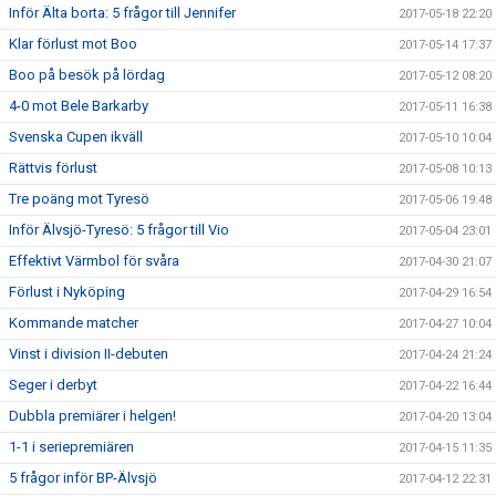
Inför Älta borta: 5 frågor till Jennifer
2017-05-18 22:20
Klar förlust mot Boo
2017-05-14 17:37
Boo på besök på lördag
2017-05-12 08:20
4-0 mot Bele Barkarby
2017-05-11 16:38
Svenska Cupen ikväll
2017-05-10 10:04
Rättvis förlust
2017-05-08 10:13
Tre poäng mot Tyresö
2017-05-06 19:48
Inför Älvsjö-Tyresö: 5 frågor till Vio
2017-05-04 23:01
Effektivt Värmbol för svåra
2017-04-30 21:07
Förlust i Nyköping
2017-04-29 16:54
Kommande matcher
2017-04-27 10:04
Vinst i division II-debuten
2017-04-24 21:24
Seger i derbyt
2017-04-22 16:44
Dubbla premiärer i helgen!
2017-04-20 13:04
1-1 i seriepremiären
2017-04-15 11:35
5 frågor inför BP-Älvsjö
2017-04-12 22:31