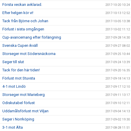
Första veckan avklarad.
2017-10-20 10:24
Efter helgen kör vi!
2017-10-13 12:52
Tack från Björne och Johan
2017-10-05 13:38
Förlust i sista omgången
2017-10-02 11:12
Cup-avancemang efter förlängning
2017-09-28 14:30
Svenska Cupen ikväll
2017-09-27 08:02
Storseger mot Södersnäckorna
2017-09-25 10:44
Seger till slut
2017-09-24 13:39
Tack för den här tiden!
2017-09-20 16:35
Förlust mot Stuvsta
2017-09-18 14:13
4-1 mot Lindö
2017-09-17 12:10
Storseger mot Marieberg
2017-09-11 13:17
Odiskutabel förlust
2017-09-10 12:11
Uddamålsförlust mot Viljan
2017-09-04 14:13
Seger i Norrköping
2017-09-02 19:30
3-1 mot Älta
2017-08-28 11:51