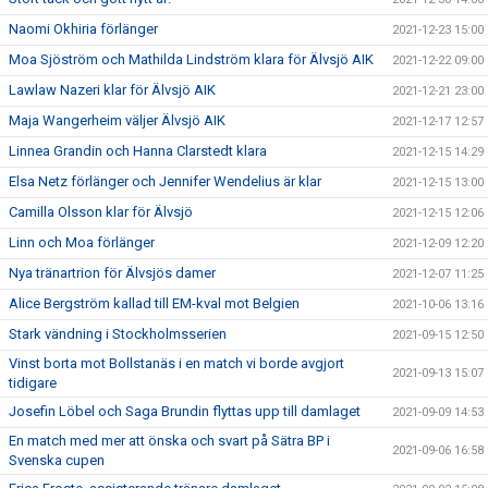
Naomi Okhiria förlänger
2021-12-23 15:00
Moa Sjöström och Mathilda Lindström klara för Älvsjö AIK
2021-12-22 09:00
Lawlaw Nazeri klar för Älvsjö AIK
2021-12-21 23:00
Maja Wangerheim väljer Älvsjö AIK
2021-12-17 12:57
Linnea Grandin och Hanna Clarstedt klara
2021-12-15 14:29
Elsa Netz förlänger och Jennifer Wendelius är klar
2021-12-15 13:00
Camilla Olsson klar för Älvsjö
2021-12-15 12:06
Linn och Moa förlänger
2021-12-09 12:20
Nya tränartrion för Älvsjös damer
2021-12-07 11:25
Alice Bergström kallad till EM-kval mot Belgien
2021-10-06 13:16
Stark vändning i Stockholmsserien
2021-09-15 12:50
Vinst borta mot Bollstanäs i en match vi borde avgjort
2021-09-13 15:07
tidigare
Josefin Löbel och Saga Brundin flyttas upp till damlaget
2021-09-09 14:53
En match med mer att önska och svart på Sätra BP i
2021-09-06 16:58
Svenska cupen