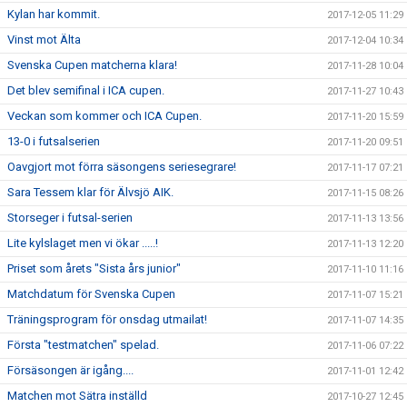
Kylan har kommit.
2017-12-05 11:29
Vinst mot Älta
2017-12-04 10:34
Svenska Cupen matcherna klara!
2017-11-28 10:04
Det blev semifinal i ICA cupen.
2017-11-27 10:43
Veckan som kommer och ICA Cupen.
2017-11-20 15:59
13-0 i futsalserien
2017-11-20 09:51
Oavgjort mot förra säsongens seriesegrare!
2017-11-17 07:21
Sara Tessem klar för Älvsjö AIK.
2017-11-15 08:26
Storseger i futsal-serien
2017-11-13 13:56
Lite kylslaget men vi ökar .....!
2017-11-13 12:20
Priset som årets "Sista års junior"
2017-11-10 11:16
Matchdatum för Svenska Cupen
2017-11-07 15:21
Träningsprogram för onsdag utmailat!
2017-11-07 14:35
Första "testmatchen" spelad.
2017-11-06 07:22
Försäsongen är igång....
2017-11-01 12:42
Matchen mot Sätra inställd
2017-10-27 12:45