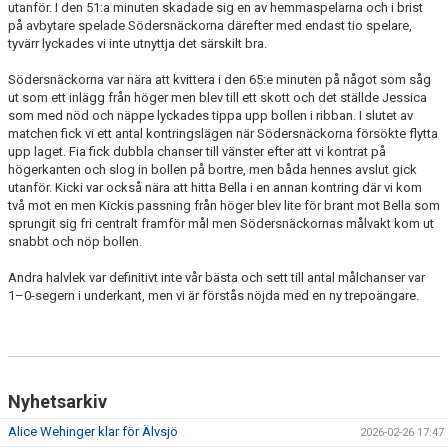
utanför. I den 51:a minuten skadade sig en av hemmaspelarna och i brist
på avbytare spelade Södersnäckorna därefter med endast tio spelare,
tyvärr lyckades vi inte utnyttja det särskilt bra.
Södersnäckorna var nära att kvittera i den 65:e minuten på något som såg
ut som ett inlägg från höger men blev till ett skott och det ställde Jessica
som med nöd och näppe lyckades tippa upp bollen i ribban. I slutet av
matchen fick vi ett antal kontringslägen när Södersnäckorna försökte flytta
upp laget. Fia fick dubbla chanser till vänster efter att vi kontrat på
högerkanten och slog in bollen på bortre, men båda hennes avslut gick
utanför. Kicki var också nära att hitta Bella i en annan kontring där vi kom
två mot en men Kickis passning från höger blev lite för brant mot Bella som
sprungit sig fri centralt framför mål men Södersnäckornas målvakt kom ut
snabbt och nöp bollen.
Andra halvlek var definitivt inte vår bästa och sett till antal målchanser var
1–0-segern i underkant, men vi är förstås nöjda med en ny trepoängare.
Nyhetsarkiv
Alice Wehinger klar för Älvsjö
2026-02-26 17:47