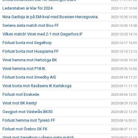
Ledarstaben är klar för 2024
2023-11-27 10:04
Nina Garibija är på EM-kval med Bosnien-Hercegovina.
2023-10-30 16:00
Seriens sista match mot Boo FF
2023-10-30 13:58
Vilken match! Vinst med 2-1 mot Degerfors IF
2023-10-23 14:10
Förlust borta mot Segeltorp
2023-10-17 16:09
Förlust borta mot Husqvarna FF
2023-10-10 12:14
Vinst hemma mot Hertzöga BK
2023-10-03 10:24
Vinst hemma mot P18 IK
2023-09-26 16:05
Förlust borta mot Smedby AIS
2023-09-18 17:27
Vinst borta mot Rävåsens IK Karlskoga
2023-09-11 11:19
Förlust mot Enskede
2023-09-04 12:01
Vinst mot BK Kenty!
2023-08-29 10:33
Oavgjort mot Västerås BK30
2023-08-22 12:39
Förlust hemma mot Tyresö FF
2023-08-16 09:51
Förlust mot Örebro SK FK
2023-08-07 11:11
Vinst mot Segeltorp i vårens sista match
2023-08-07 11:10