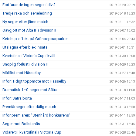
Fortfarande ingen seger i div 2
2019-05-20 09:19
Tredje raka och serieledning
2019-05-18 18:23
Ny seger efter jämn match
2019-05-11 18:32
Oavgjort mot Älta IF i division II
2019-05-07 13:02
Ketchup-effekt på Grönpepparparken
2019-05-04 20:43
Utslagna efter blek insats
2019-05-01 10:31
Kvartsfinal i Victoria Cup i kväll
2019-04-30 10:08
Snöplig förlust i division II
2019-04-29 15:23
Mållöst mot Hässelby
2019-04-27 18:48
Inför: Tidigt toppmöte mot Hässelby
2019-04-26 15:13
Dramatisk 1–0-seger mot Sätra
2019-04-18 11:08
Inför: Sätra borta
2019-04-17 11:03
Premiärseger efter dålig match
2019-04-13 16:58
Inför premiären: "Stenhård konkurrens"
2019-04-11 12:59
Seger mot Bollstanäs
2019-03-31 18:45
Vidare till kvartsfinal i Victoria Cup
2019-03-28 23:46