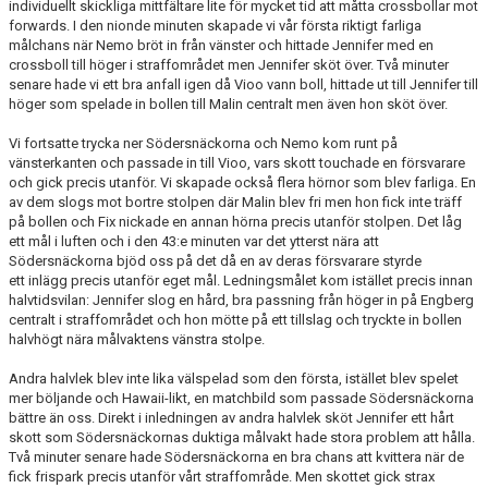
individuellt skickliga mittfältare lite för mycket tid att måtta crossbollar mot
forwards. I den nionde minuten skapade vi vår första riktigt farliga
målchans när Nemo bröt in från vänster och hittade Jennifer med en
crossboll till höger i straffområdet men Jennifer sköt över. Två minuter
senare hade vi ett bra anfall igen då Vioo vann boll, hittade ut till Jennifer till
höger som spelade in bollen till Malin centralt men även hon sköt över.
Vi fortsatte trycka ner Södersnäckorna och Nemo kom runt på
vänsterkanten och passade in till Vioo, vars skott touchade en försvarare
och gick precis utanför. Vi skapade också flera hörnor som blev farliga. En
av dem slogs mot bortre stolpen där Malin blev fri men hon fick inte träff
på bollen och Fix nickade en annan hörna precis utanför stolpen. Det låg
ett mål i luften och i den 43:e minuten var det ytterst nära att
Södersnäckorna bjöd oss på det då en av deras försvarare styrde
ett inlägg precis utanför eget mål. Ledningsmålet kom istället precis innan
halvtidsvilan: Jennifer slog en hård, bra passning från höger in på Engberg
centralt i straffområdet och hon mötte på ett tillslag och tryckte in bollen
halvhögt nära målvaktens vänstra stolpe.
Andra halvlek blev inte lika välspelad som den första, istället blev spelet
mer böljande och Hawaii-likt, en matchbild som passade Södersnäckorna
bättre än oss. Direkt i inledningen av andra halvlek sköt Jennifer ett hårt
skott som Södersnäckornas duktiga målvakt hade stora problem att hålla.
Två minuter senare hade Södersnäckorna en bra chans att kvittera när de
fick frispark precis utanför vårt straffområde. Men skottet gick strax