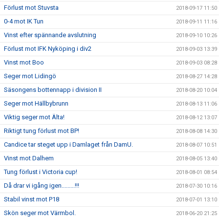
Förlust mot Stuvsta
2018-09-17 11:50
0-4 mot IK Tun
2018-09-11 11:16
Vinst efter spännande avslutning
2018-09-10 10:26
Förlust mot IFK Nyköping i div2
2018-09-03 13:39
Vinst mot Boo
2018-09-03 08:28
Seger mot Lidingö
2018-08-27 14:28
Säsongens bottennapp i division II
2018-08-20 10:04
Seger mot Hällbybrunn
2018-08-13 11:06
Viktig seger mot Älta!
2018-08-12 13:07
Riktigt tung förlust mot BP!
2018-08-08 14:30
Candice tar steget upp i Damlaget från DamU.
2018-08-07 10:51
Vinst mot Dalhem
2018-08-05 13:40
Tung förlust i Victoria cup!
2018-08-01 08:54
Då drar vi igång igen.........!!!
2018-07-30 10:16
Stabil vinst mot P18
2018-07-01 13:10
Skön seger mot Värmbol.
2018-06-20 21:25