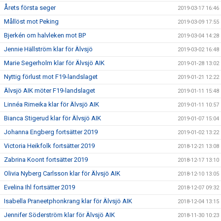
Årets första seger
2019-03-17 16:46
Mållöst mot Peking
2019-03-09 17:55
Bjerkén om halvleken mot BP
2019-03-04 14:28
Jennie Hällström klar för Älvsjö
2019-03-02 16:48
Marie Segerholm klar för Älvsjö AIK
2019-01-28 13:02
Nyttig förlust mot F19-landslaget
2019-01-21 12:22
Älvsjö AIK möter F19-landslaget
2019-01-11 15:48
Linnéa Rimeika klar för Älvsjö AIK
2019-01-11 10:57
Bianca Stigerud klar för Älvsjö AIK
2019-01-07 15:04
Johanna Engberg fortsätter 2019
2019-01-02 13:22
Victoria Heikfolk fortsätter 2019
2018-12-21 13:08
Zabrina Koont fortsätter 2019
2018-12-17 13:10
Olivia Nyberg Carlsson klar för Älvsjö AIK
2018-12-10 13:05
Evelina Ihl fortsätter 2019
2018-12-07 09:32
Isabella Praneetphonkrang klar för Älvsjö AIK
2018-12-04 13:15
Jennifer Söderström klar för Älvsjö AIK
2018-11-30 10:23