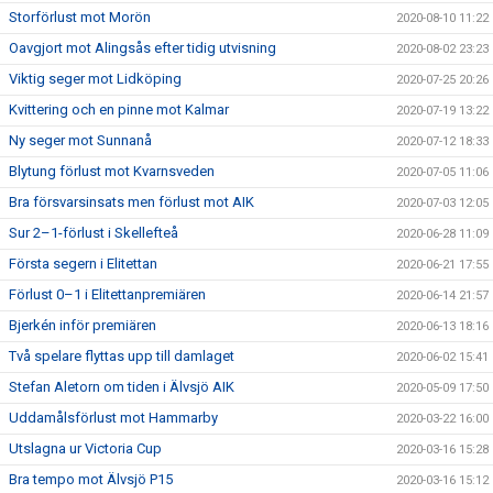
Storförlust mot Morön
2020-08-10 11:22
Oavgjort mot Alingsås efter tidig utvisning
2020-08-02 23:23
Viktig seger mot Lidköping
2020-07-25 20:26
Kvittering och en pinne mot Kalmar
2020-07-19 13:22
Ny seger mot Sunnanå
2020-07-12 18:33
Blytung förlust mot Kvarnsveden
2020-07-05 11:06
Bra försvarsinsats men förlust mot AIK
2020-07-03 12:05
Sur 2–1-förlust i Skellefteå
2020-06-28 11:09
Första segern i Elitettan
2020-06-21 17:55
Förlust 0–1 i Elitettanpremiären
2020-06-14 21:57
Bjerkén inför premiären
2020-06-13 18:16
Två spelare flyttas upp till damlaget
2020-06-02 15:41
Stefan Aletorn om tiden i Älvsjö AIK
2020-05-09 17:50
Uddamålsförlust mot Hammarby
2020-03-22 16:00
Utslagna ur Victoria Cup
2020-03-16 15:28
Bra tempo mot Älvsjö P15
2020-03-16 15:12