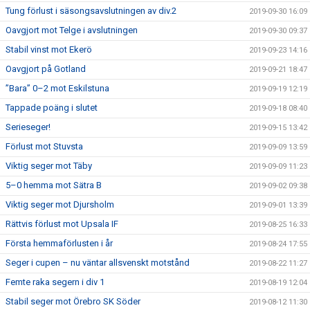
Tung förlust i säsongsavslutningen av div.2
2019-09-30 16:09
Oavgjort mot Telge i avslutningen
2019-09-30 09:37
Stabil vinst mot Ekerö
2019-09-23 14:16
Oavgjort på Gotland
2019-09-21 18:47
”Bara” 0–2 mot Eskilstuna
2019-09-19 12:19
Tappade poäng i slutet
2019-09-18 08:40
Serieseger!
2019-09-15 13:42
Förlust mot Stuvsta
2019-09-09 13:59
Viktig seger mot Täby
2019-09-09 11:23
5–0 hemma mot Sätra B
2019-09-02 09:38
Viktig seger mot Djursholm
2019-09-01 13:39
Rättvis förlust mot Upsala IF
2019-08-25 16:33
Första hemmaförlusten i år
2019-08-24 17:55
Seger i cupen – nu väntar allsvenskt motstånd
2019-08-22 11:27
Femte raka segern i div 1
2019-08-19 12:04
Stabil seger mot Örebro SK Söder
2019-08-12 11:30