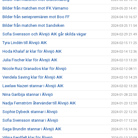
Bilder från matchen mot IFK Värnamo
2024-05-20 14:41
Bilder från seriepremiären mot Boo FF
2024-04-10 16:57
Bilder från matchen mot Sandviken
2024-03-25 11:54
Sofia Svensson och Älvsjö AIK går skilda vägar
2024-02-29 21:49
Tyra Lindén till Älvsjö AIK
2024-02-15 11:25
Hoda Khalaf är klar för Älvsjö AIK
2024-02-14 12:36
Julia Fischer klar för Älvsjö AIK
2024-02-13 13:20
Nicole Ruiz Granados klar för Älvsjö
2024-02-12 08:11
Vendela Saving klar för Älvsjö AIK
2024-02-10 14:29
Lawlaw Nazeri stannar i Älvsjö AIK
2024-02-02 13:20
Nina Garibija stannar i Älvsjö
2024-01-28 22:50
Nadja Fernström återvänder till Älvsjö AIK
2024-01-23 12:59
Sophie Dybeck stannar i Älvsjö
2024-01-22 12:35
Sofia Svensson stannar i Älvsjö
2024-01-17 12:54
Saga Brundin stannar i Älvsjö AIK
2024-01-15 14:06
Vilma Ferdfelt klar för Älvsjö
2024-01-13 10:59