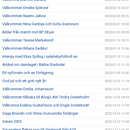
Välkommen Emelie Sjökvist
2023-02-10 20:07
Välkommen Naemi Jallow
2023-02-02 09:25
Välkommen Nina Garibija och Sofia Svensson
2023-02-01 18:00
Bilder från match mot BP 28 jan
2023-01-31 09:09
Välkommen Terese Markelund!
2023-01-15 18:15
Välkommen Biliana Sadiku!
2023-01-14 10:36
Intervju med Elias Spång i salahebyfotboll.se
2023-01-12 11:24
Artikel om damlaget i Bättre Stadsdel
2023-01-12 11:22
Ett nyförvärv och en förlägning
2023-01-09 14:40
God jul och ett gott nytt år!
2022-12-22 11:14
Välkommen Emilia Johansson!
2022-12-21 15:07
Välkommen tillbaka till Älvsjö AIK Tindra Cederholm!
2022-12-20 18:43
Välkomna Evelina Gustafsson och Engla Söderkvist!
2022-12-16 17:49
Saga Brundin och Olivia Ouzounidis förlänger
2022-12-16 17:42
Serien 2023
2022-12-12 17:44
Tre spelare flyttas upp till damlaget från F19
2022-12-12 15:40