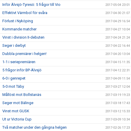
Inför Älvsjö-Tyresö: 5 frågor till Vio
2017-05-04 23:01
Effektivt Värmbol för svåra
2017-04-30 21:07
Förlust i Nyköping
2017-04-29 16:54
Kommande matcher
2017-04-27 10:04
Vinst i division II-debuten
2017-04-24 21:24
Seger i derbyt
2017-04-22 16:44
Dubbla premiärer i helgen!
2017-04-20 13:04
1-1 i seriepremiären
2017-04-15 11:35
5 frågor inför BP-Älvsjö
2017-04-12 22:31
6-0 i genrepet
2017-04-09 11:54
5-0 mot Täby
2017-03-27 12:04
Mållöst mot Bollstanäs
2017-03-19 19:23
Seger mot Bälinge
2017-03-18 17:43
Vinst mot GUSK
2017-03-12 15:33
Ut ur Victoria Cup
2017-03-09 10:34
Två matcher under den gångna helgen
2017-02-26 17:23