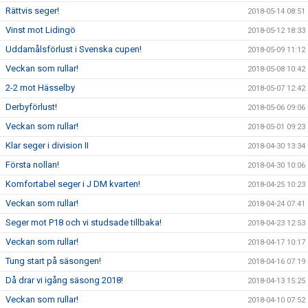
Rättvis seger!
2018-05-14 08:51
Vinst mot Lidingö
2018-05-12 18:33
Uddamålsförlust i Svenska cupen!
2018-05-09 11:12
Veckan som rullar!
2018-05-08 10:42
2-2 mot Hässelby
2018-05-07 12:42
Derbyförlust!
2018-05-06 09:06
Veckan som rullar!
2018-05-01 09:23
Klar seger i division II
2018-04-30 13:34
Första nollan!
2018-04-30 10:06
Komfortabel seger i J DM kvarten!
2018-04-25 10:23
Veckan som rullar!
2018-04-24 07:41
Seger mot P18 och vi studsade tillbaka!
2018-04-23 12:53
Veckan som rullar!
2018-04-17 10:17
Tung start på säsongen!
2018-04-16 07:19
Då drar vi igång säsong 2018!
2018-04-13 15:25
Veckan som rullar!
2018-04-10 07:52