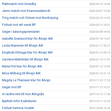
Plattmatch mot Smedby
2020-03-14 14:46
Jämn match mot Kvarnsvedens IK
2020-03-07 19:00
Trög match och förlust mot Norrköping
2020-02-23 14:33
Förlust mot ett vasst BP
2020-02-15 18:21
Seger i säsongspremiären
2020-02-08 18:45
Isabelle Granlund klar för Älvsjö AIK
2020-01-18 13:07
Linda Nieminen till Älvsjö AIK
2020-01-17 20:27
Emylinah Elvhage klar för Älvsjö AIK
2020-01-15 09:19
Caroline Malmliden till Älvsjö AIK
2020-01-14 11:01
Maria Poli klar för Älvsjö AIK
2020-01-12 13:59
Alice Ahlberg till Älvsjö AIK
2020-01-10 21:14
Magda Le Therisien klar för Älvsjö
2019-11-23 17:53
Seger mot BP
2019-11-15 10:31
Vi räckte inte till mot Alingsås
2019-10-12 17:36
Bjerkén inför kvalreturen
2019-10-11 16:24
Förlust hemma i kvalet
2019-10-06 16:23