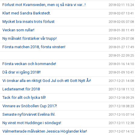
Förlust mot Kvarnsveden, men oj så nära vi var...!
2018-02-11 15:24
Klart med Sandra Barkstedt.
2018-02-07 13:41
Mycket bra insats trots förlust
2018-02-05 07:08
Veckan som rullar!
2018-01-30 11:49
Ny målvakt förstärker vår trupp!
2018-01-29 07:08
Första matchen 2018, första vinsten!
2018-01-27 17:49
2018-01-22 09:25
Första veckan och kommande!
2018-01-16 14:10
Då drar vi igång 2018!!
2018-01-09 10:41
Vi önskar alla en riktigt God Jul och ett Gott Nytt År!
2017-12-21 14:08
Ledarteamet för 2018
2017-12-18 11:12
Tack för allt och lycka till!
2017-12-18 09:29
Vinnare av Snöbollen Cup 2017!
2017-12-18 08:23
Senaste nyförvärvet Evelina Ihl.
2017-12-15 07:14
Ny vinst mot Huddinge i söndags!
2017-12-11 12:38
Välmeriterade målvakten Jessica Höglander klar!
2017-12-07 14:12