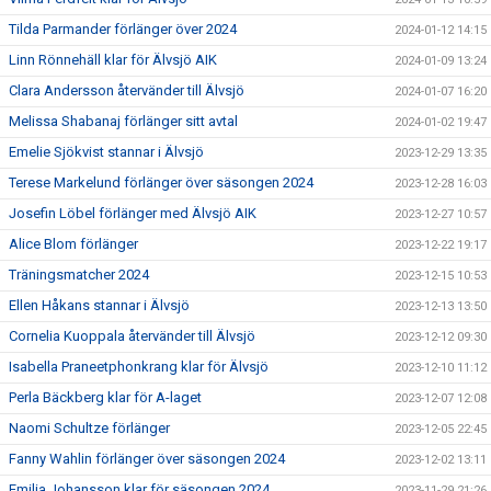
Tilda Parmander förlänger över 2024
2024-01-12 14:15
Linn Rönnehäll klar för Älvsjö AIK
2024-01-09 13:24
Clara Andersson återvänder till Älvsjö
2024-01-07 16:20
Melissa Shabanaj förlänger sitt avtal
2024-01-02 19:47
Emelie Sjökvist stannar i Älvsjö
2023-12-29 13:35
Terese Markelund förlänger över säsongen 2024
2023-12-28 16:03
Josefin Löbel förlänger med Älvsjö AIK
2023-12-27 10:57
Alice Blom förlänger
2023-12-22 19:17
Träningsmatcher 2024
2023-12-15 10:53
Ellen Håkans stannar i Älvsjö
2023-12-13 13:50
Cornelia Kuoppala återvänder till Älvsjö
2023-12-12 09:30
Isabella Praneetphonkrang klar för Älvsjö
2023-12-10 11:12
Perla Bäckberg klar för A-laget
2023-12-07 12:08
Naomi Schultze förlänger
2023-12-05 22:45
Fanny Wahlin förlänger över säsongen 2024
2023-12-02 13:11
Emilia Johansson klar för säsongen 2024
2023-11-29 21:26