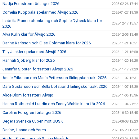
Nadja Fernström förlänger 2026
2026-02-26 17:44
Cornelia Kuoppala spelar med Älvsjö 2026
2026-01-27 19:30
Isabella Praneetphonkrang och Sophie Dybeck klara för
2025-12-17 13:57
2026
Alva Kulin klar för Älvsjö 2026
2025-12-05 13:48
Darine Karlsson och Elise Goldman klara för 2026
2025-11-21 16:51
Tilly Jankler spelar med Älvsjö 2026
2025-11-21 16:50
Hannah Sjöberg klar för 2026
2025-11-20 16:28
Jennifer Sjösten fortsätter i Älvsjö 2026
2025-11-17 21:29
Annie Eriksson och Maria Pettersson lärlingskontrakt 2026
2025-11-07 15:31
Dara Gustafsson och Bella Löfstrand lärlingskontrakt 2026
2025-11-07 15:30
Alice Blom fortsätter i Älvsjö
2025-11-05 13:36
Hanna Rothschild Lundin och Fanny Wahlin klara för 2026
2025-11-04 21:27
Caroline Forsgren förlänger 2026
2025-10-30 15:45
Seger i Svenska Cupen mot GUSK
2025-08-08 12:23
Darine, Hanna och Yaren
2025-05-20 12:32
Hedda Ejnarsson och Sanna Nygårds
2025-02-24 14:28