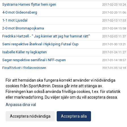
Systrarna Harnes flyttar hem igen
2017-02-23 10:24
4-0 mot Gideonsberg
2017-02-20 11:06
1-1 mot Ljusdal
2017-02-13 17:53
2-0 mot Brommapojkarna
2017-02-04 15:58
Fredrika Hartzell - " Jag känner att jag har hamnat rätt"
2017-02-03 11:37
Semi respektive återkval i Nyköping Futsal Cup
2017-01-30 13:21
Isabelle Käller ny lagkapten
2017-01-24 11:27
Seger respektive semifinal i NFF-cupen
2017-01-14 18:57
Finalförlust i förlängningen
2017-01-09 14:18
Klara för final i ST-cupen
2017-01-07 22:44
För att hemsidan ska fungera korrekt använder vi nödvändiga
Vidare till slutspelet i ST-cupen
2016-12-29 18:36
cookies från SportAdmin. Dessa går inte att stänga av.
Föreningen kan också använda frivilliga cookies, t.ex. för statistik
Frida Lindbo lägger skorna på hyllan
2016-12-21 10:36
eller marknadsföring. Du väljer själv om du vill acceptera dessa.
Josefine Gasslander trappar ner fotbollen
2016-12-20 11:27
Anpassa dina val
Andraplats i Snöbollen
2016-12-19 12:46
Cup-vinst i Norrköping
Acceptera nödvändiga
Acceptera alla
2016-12-05 11:23
Caroline Boström klar för Älvsjö AIK
2016-11-29 09:18