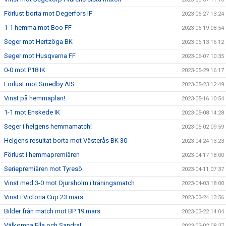
Förlust borta mot Degerfors IF
2023-06-27 13:24
1-1 hemma mot Boo FF
2023-06-19 08:54
Seger mot Hertzöga BK
2023-06-13 16:12
Seger mot Husqvarna FF
2023-06-07 10:35
0-0 mot P18 IK
2023-05-29 16:17
Förlust mot Smedby AIS
2023-05-23 12:49
Vinst på hemmaplan!
2023-05-16 10:54
1-1 mot Enskede IK
2023-05-08 14:28
Seger i helgens hemmamatch!
2023-05-02 09:59
Helgens resultat borta mot Västerås BK 30
2023-04-24 13:23
Förlust i hemmapremiären
2023-04-17 18:00
Seriepremiären mot Tyresö
2023-04-11 07:37
Vinst med 3-0 mot Djursholm i träningsmatch
2023-04-03 18:00
Vinst i Victoria Cup 23 mars
2023-03-24 13:56
Bilder från match mot BP 19 mars
2023-03-22 14:04
Välkomna Ella och Sandra!
2023-03-02 08:37