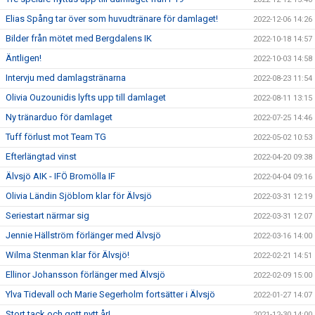
Elias Spång tar över som huvudtränare för damlaget!
2022-12-06 14:26
Bilder från mötet med Bergdalens IK
2022-10-18 14:57
Äntligen!
2022-10-03 14:58
Intervju med damlagstränarna
2022-08-23 11:54
Olivia Ouzounidis lyfts upp till damlaget
2022-08-11 13:15
Ny tränarduo för damlaget
2022-07-25 14:46
Tuff förlust mot Team TG
2022-05-02 10:53
Efterlängtad vinst
2022-04-20 09:38
Älvsjö AIK - IFÖ Bromölla IF
2022-04-04 09:16
Olivia Ländin Sjöblom klar för Älvsjö
2022-03-31 12:19
Seriestart närmar sig
2022-03-31 12:07
Jennie Hällström förlänger med Älvsjö
2022-03-16 14:00
Wilma Stenman klar för Älvsjö!
2022-02-21 14:51
Ellinor Johansson förlänger med Älvsjö
2022-02-09 15:00
Ylva Tidevall och Marie Segerholm fortsätter i Älvsjö
2022-01-27 14:07
Stort tack och gott nytt år!
2021-12-30 14:00