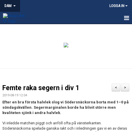
DAM
LOGGA IN
HEM
NYHETER
KALENDER
TRUPPEN
KONTAKT
Femte raka segern i div 1
<
>
MATCHER
2019-08-19 12:04
Efter en bra första halvlek slog vi Södersnäckorna borta med 1–0 på
söndagskvällen. Segermarginalen borde ha blivit större men
kvaliteten sjönk i andra halvlek.
Vi inledde matchen piggt och anföll ofta på vänsterkanten.
Södersnäckorna spelade ganska rakt och i inledningen gav vi en av deras