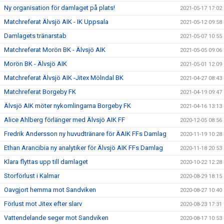
Ny organisation för damlaget på plats!
2021-05-17 17:02
Matchreferat Älvsjö AIK - IK Uppsala
2021-05-12 09:58
Damlagets tränarstab
2021-05-07 10:55
Matchreferat Morön BK - Älvsjö AIK
2021-05-05 09:06
Morön BK - Älvsjö AIK
2021-05-01 12:09
Matchreferat Älvsjö AIK -Jitex Mölndal BK
2021-04-27 08:43
Matchreferat Borgeby FK
2021-04-19 09:47
Älvsjö AIK möter nykomlingarna Borgeby FK
2021-04-16 13:13
Alice Ahlberg förlänger med Älvsjö AIK FF
2020-12-05 08:56
Fredrik Andersson ny huvudtränare för ÄAIK FFs Damlag
2020-11-19 10:28
Ethan Arancibia ny analytiker för Älvsjö AIK FFs Damlag
2020-11-18 20:53
Klara flyttas upp till damlaget
2020-10-22 12:28
Storförlust i Kalmar
2020-08-29 18:15
Oavgjort hemma mot Sandviken
2020-08-27 10:40
Förlust mot Jitex efter slarv
2020-08-23 17:31
Vattendelande seger mot Sandviken
2020-08-17 10:53