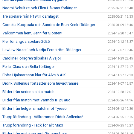
Naomi Schultze och Ellen Håkans förlänger
2025-02-21 15:40
Tre spelare från F19 till damlaget
2025-02-21 15:33
Cornelia Kuoppala och Sandra de Brun Kenk förlänger
2025-01-09 13:46
Välkommen hem, Jennifer Sjösten!
2024-12-20 13:47
Fler förlängda spelare 2025
2024-12-12 15:37
Lawlaw Nazeri och Nadja Fernström förlänger
2024-12-07 10:46
Caroline Forsgren tillbaka i Älvsjö!
2024-11-29 22:45
Perla, Clara och Bella förlänger
2024-11-27 17:17
Ebba Hjalmarsson klar för Älvsjö AIK
2024-11-27 17:13
Didrik Sollenius fortsätter som huvudtränare
2024-11-07 12:57
Bilder från seriens sista match
2024-10-28 17:01
Bilder från match mot Värmdö IF 25 aug
2024-08-26 14:16
Bilder från helgens match mot Tyresö
2024-08-12 12:30
Truppförändring - Välkommen Didrik Sollenius!
2024-07-25 19:15
Truppförändring - Tack för allt Max!
2024-07-25 15:27
Bilder från matchen mot Gideonsberg
2024-06-20 16:16