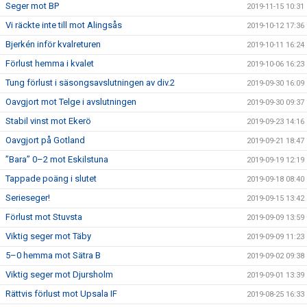
Seger mot BP
2019-11-15 10:31
Vi räckte inte till mot Alingsås
2019-10-12 17:36
Bjerkén inför kvalreturen
2019-10-11 16:24
Förlust hemma i kvalet
2019-10-06 16:23
Tung förlust i säsongsavslutningen av div.2
2019-09-30 16:09
Oavgjort mot Telge i avslutningen
2019-09-30 09:37
Stabil vinst mot Ekerö
2019-09-23 14:16
Oavgjort på Gotland
2019-09-21 18:47
”Bara” 0–2 mot Eskilstuna
2019-09-19 12:19
Tappade poäng i slutet
2019-09-18 08:40
Serieseger!
2019-09-15 13:42
Förlust mot Stuvsta
2019-09-09 13:59
Viktig seger mot Täby
2019-09-09 11:23
5–0 hemma mot Sätra B
2019-09-02 09:38
Viktig seger mot Djursholm
2019-09-01 13:39
Rättvis förlust mot Upsala IF
2019-08-25 16:33