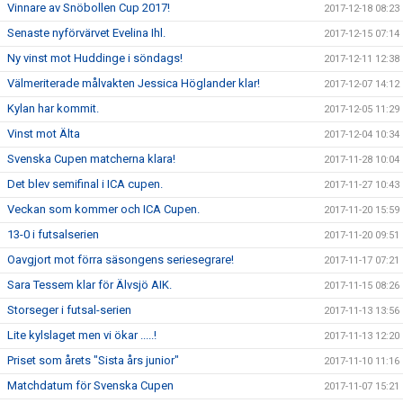
Vinnare av Snöbollen Cup 2017!
2017-12-18 08:23
Senaste nyförvärvet Evelina Ihl.
2017-12-15 07:14
Ny vinst mot Huddinge i söndags!
2017-12-11 12:38
Välmeriterade målvakten Jessica Höglander klar!
2017-12-07 14:12
Kylan har kommit.
2017-12-05 11:29
Vinst mot Älta
2017-12-04 10:34
Svenska Cupen matcherna klara!
2017-11-28 10:04
Det blev semifinal i ICA cupen.
2017-11-27 10:43
Veckan som kommer och ICA Cupen.
2017-11-20 15:59
13-0 i futsalserien
2017-11-20 09:51
Oavgjort mot förra säsongens seriesegrare!
2017-11-17 07:21
Sara Tessem klar för Älvsjö AIK.
2017-11-15 08:26
Storseger i futsal-serien
2017-11-13 13:56
Lite kylslaget men vi ökar .....!
2017-11-13 12:20
Priset som årets "Sista års junior"
2017-11-10 11:16
Matchdatum för Svenska Cupen
2017-11-07 15:21