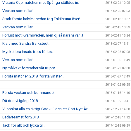
Victoria Cup matchen mot Spånga ställdes in.
2018-02-21 10:05
Veckan som rullar!
2018-02-20 07:03
Stark första halvlek sedan tog Eskilstuna över!
2018-02-18 10:37
Veckan som rullar!
2018-02-13 10:33
Förlust mot Kvarnsveden, men oj så nära vi var...!
2018-02-11 15:24
Klart med Sandra Barkstedt.
2018-02-07 13:41
Mycket bra insats trots förlust
2018-02-05 07:08
Veckan som rullar!
2018-01-30 11:49
Ny målvakt förstärker vår trupp!
2018-01-29 07:08
Första matchen 2018, första vinsten!
2018-01-27 17:49
2018-01-22 09:25
Första veckan och kommande!
2018-01-16 14:10
Då drar vi igång 2018!!
2018-01-09 10:41
Vi önskar alla en riktigt God Jul och ett Gott Nytt År!
2017-12-21 14:08
Ledarteamet för 2018
2017-12-18 11:12
Tack för allt och lycka till!
2017-12-18 09:29