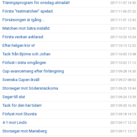
Träningsprogram för onsdag utmailat!
2017-11-07 14:35
Första "testmatchen" spelad.
2017-11-06 07:22
Försäsongen är igång....
2017-11-01 12:42
Matchen mot Sätra inställd
2017-10-27 12:45
Första veckan avklarad.
2017-10-20 10:24
Efter helgen kör vi!
2017-10-13 12:52
Tack från Björne och Johan
2017-10-05 13:38
Förlust i sista omgången
2017-10-02 11:12
Cup-avancemang efter förlängning
2017-09-28 14:30
Svenska Cupen ikväll
2017-09-27 08:02
Storseger mot Södersnäckorna
2017-09-25 10:44
Seger till slut
2017-09-24 13:39
Tack för den här tiden!
2017-09-20 16:35
Förlust mot Stuvsta
2017-09-18 14:13
4-1 mot Lindö
2017-09-17 12:10
Storseger mot Marieberg
2017-09-11 13:17