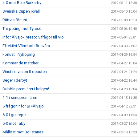
4-0 mot Bele Barkarby
2017-05-11 16:38
Svenska Cupen ikväll
2017-05-10 10:04
Rättvis förlust
2017-05-08 10:13
Tre poäng mot Tyresö
2017-05-06 19:48
Inför Älvsjö-Tyresö: 5 frågor till Vio
2017-05-04 23:01
Effektivt Värmbol för svåra
2017-04-30 21:07
Förlust i Nyköping
2017-04-29 16:54
Kommande matcher
2017-04-27 10:04
Vinst i division II-debuten
2017-04-24 21:24
Seger i derbyt
2017-04-22 16:44
Dubbla premiärer i helgen!
2017-04-20 13:04
1-1 i seriepremiären
2017-04-15 11:35
5 frågor inför BP-Älvsjö
2017-04-12 22:31
6-0 i genrepet
2017-04-09 11:54
5-0 mot Täby
2017-03-27 12:04
Mållöst mot Bollstanäs
2017-03-19 19:23