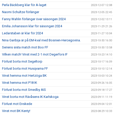
Perla Bäckberg klar för A-laget
2023-12-07 12:08
Naomi Schultze förlänger
2023-12-05 22:45
Fanny Wahlin förlänger över säsongen 2024
2023-12-02 13:11
Emilia Johansson klar för säsongen 2024
2023-11-29 21:26
Ledarstaben är klar för 2024
2023-11-27 10:04
Nina Garibija är på EM-kval med Bosnien-Hercegovina.
2023-10-30 16:00
Seriens sista match mot Boo FF
2023-10-30 13:58
Vilken match! Vinst med 2-1 mot Degerfors IF
2023-10-23 14:10
Förlust borta mot Segeltorp
2023-10-17 16:09
Förlust borta mot Husqvarna FF
2023-10-10 12:14
Vinst hemma mot Hertzöga BK
2023-10-03 10:24
Vinst hemma mot P18 IK
2023-09-26 16:05
Förlust borta mot Smedby AIS
2023-09-18 17:27
Vinst borta mot Rävåsens IK Karlskoga
2023-09-11 11:19
Förlust mot Enskede
2023-09-04 12:01
Vinst mot BK Kenty!
2023-08-29 10:33