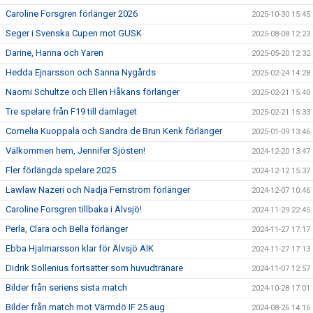
Caroline Forsgren förlänger 2026
2025-10-30 15:45
Seger i Svenska Cupen mot GUSK
2025-08-08 12:23
Darine, Hanna och Yaren
2025-05-20 12:32
Hedda Ejnarsson och Sanna Nygårds
2025-02-24 14:28
Naomi Schultze och Ellen Håkans förlänger
2025-02-21 15:40
Tre spelare från F19 till damlaget
2025-02-21 15:33
Cornelia Kuoppala och Sandra de Brun Kenk förlänger
2025-01-09 13:46
Välkommen hem, Jennifer Sjösten!
2024-12-20 13:47
Fler förlängda spelare 2025
2024-12-12 15:37
Lawlaw Nazeri och Nadja Fernström förlänger
2024-12-07 10:46
Caroline Forsgren tillbaka i Älvsjö!
2024-11-29 22:45
Perla, Clara och Bella förlänger
2024-11-27 17:17
Ebba Hjalmarsson klar för Älvsjö AIK
2024-11-27 17:13
Didrik Sollenius fortsätter som huvudtränare
2024-11-07 12:57
Bilder från seriens sista match
2024-10-28 17:01
Bilder från match mot Värmdö IF 25 aug
2024-08-26 14:16