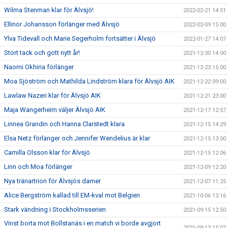
Wilma Stenman klar för Älvsjö!
2022-02-21 14:51
Ellinor Johansson förlänger med Älvsjö
2022-02-09 15:00
Ylva Tidevall och Marie Segerholm fortsätter i Älvsjö
2022-01-27 14:07
Stort tack och gott nytt år!
2021-12-30 14:00
Naomi Okhiria förlänger
2021-12-23 15:00
Moa Sjöström och Mathilda Lindström klara för Älvsjö AIK
2021-12-22 09:00
Lawlaw Nazeri klar för Älvsjö AIK
2021-12-21 23:00
Maja Wangerheim väljer Älvsjö AIK
2021-12-17 12:57
Linnea Grandin och Hanna Clarstedt klara
2021-12-15 14:29
Elsa Netz förlänger och Jennifer Wendelius är klar
2021-12-15 13:00
Camilla Olsson klar för Älvsjö
2021-12-15 12:06
Linn och Moa förlänger
2021-12-09 12:20
Nya tränartrion för Älvsjös damer
2021-12-07 11:25
Alice Bergström kallad till EM-kval mot Belgien
2021-10-06 13:16
Stark vändning i Stockholmsserien
2021-09-15 12:50
Vinst borta mot Bollstanäs i en match vi borde avgjort
2021-09-13 15:07