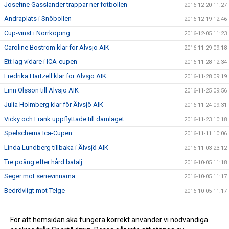
Josefine Gasslander trappar ner fotbollen
2016-12-20 11:27
Andraplats i Snöbollen
2016-12-19 12:46
Cup-vinst i Norrköping
2016-12-05 11:23
Caroline Boström klar för Älvsjö AIK
2016-11-29 09:18
Ett lag vidare i ICA-cupen
2016-11-28 12:34
Fredrika Hartzell klar för Älvsjö AIK
2016-11-28 09:19
Linn Olsson till Älvsjö AIK
2016-11-25 09:56
Julia Holmberg klar för Älvsjö AIK
2016-11-24 09:31
Vicky och Frank uppflyttade till damlaget
2016-11-23 10:18
Spelschema Ica-Cupen
2016-11-11 10:06
Linda Lundberg tillbaka i Älvsjö AIK
2016-11-03 23:12
Tre poäng efter hård batalj
2016-10-05 11:18
Seger mot serievinnarna
2016-10-05 11:17
Bedrövligt mot Telge
2016-10-05 11:17
6-1 mot Salem
2016-10-05 11:16
Ny storvinst i trean
För att hemsidan ska fungera korrekt använder vi nödvändiga
2016-10-05 11:15