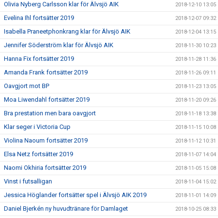
Olivia Nyberg Carlsson klar för Älvsjö AIK
2018-12-10 13:05
Evelina Ihl fortsätter 2019
2018-12-07 09:32
Isabella Praneetphonkrang klar för Älvsjö AIK
2018-12-04 13:15
Jennifer Söderström klar för Älvsjö AIK
2018-11-30 10:23
Hanna Fix fortsätter 2019
2018-11-28 11:36
Amanda Frank fortsätter 2019
2018-11-26 09:11
Oavgjort mot BP
2018-11-23 13:05
Moa Liwendahl fortsätter 2019
2018-11-20 09:26
Bra prestation men bara oavgjort
2018-11-18 13:38
Klar seger i Victoria Cup
2018-11-15 10:08
Violina Naoum fortsätter 2019
2018-11-12 10:31
Elsa Netz fortsätter 2019
2018-11-07 14:04
Naomi Okhiria fortsätter 2019
2018-11-05 15:08
Vinst i futsalligan
2018-11-04 15:02
Jessica Höglander fortsätter spel i Älvsjö AIK 2019
2018-11-01 14:09
Daniel Bjerkén ny huvudtränare för Damlaget
2018-10-25 08:33