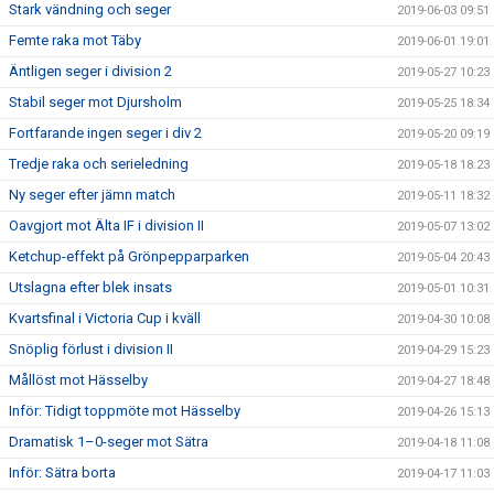
Stark vändning och seger
2019-06-03 09:51
Femte raka mot Täby
2019-06-01 19:01
Äntligen seger i division 2
2019-05-27 10:23
Stabil seger mot Djursholm
2019-05-25 18:34
Fortfarande ingen seger i div 2
2019-05-20 09:19
Tredje raka och serieledning
2019-05-18 18:23
Ny seger efter jämn match
2019-05-11 18:32
Oavgjort mot Älta IF i division II
2019-05-07 13:02
Ketchup-effekt på Grönpepparparken
2019-05-04 20:43
Utslagna efter blek insats
2019-05-01 10:31
Kvartsfinal i Victoria Cup i kväll
2019-04-30 10:08
Snöplig förlust i division II
2019-04-29 15:23
Mållöst mot Hässelby
2019-04-27 18:48
Inför: Tidigt toppmöte mot Hässelby
2019-04-26 15:13
Dramatisk 1–0-seger mot Sätra
2019-04-18 11:08
Inför: Sätra borta
2019-04-17 11:03