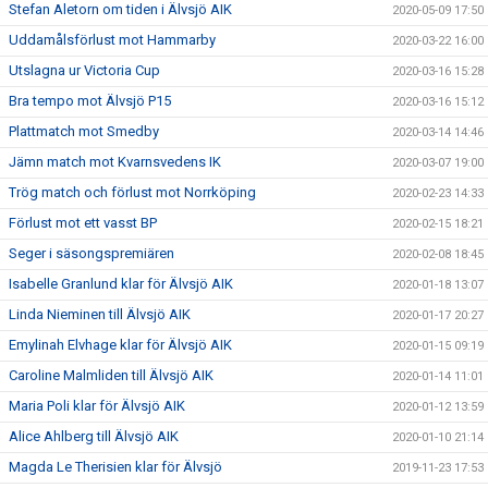
Stefan Aletorn om tiden i Älvsjö AIK
2020-05-09 17:50
Uddamålsförlust mot Hammarby
2020-03-22 16:00
Utslagna ur Victoria Cup
2020-03-16 15:28
Bra tempo mot Älvsjö P15
2020-03-16 15:12
Plattmatch mot Smedby
2020-03-14 14:46
Jämn match mot Kvarnsvedens IK
2020-03-07 19:00
Trög match och förlust mot Norrköping
2020-02-23 14:33
Förlust mot ett vasst BP
2020-02-15 18:21
Seger i säsongspremiären
2020-02-08 18:45
Isabelle Granlund klar för Älvsjö AIK
2020-01-18 13:07
Linda Nieminen till Älvsjö AIK
2020-01-17 20:27
Emylinah Elvhage klar för Älvsjö AIK
2020-01-15 09:19
Caroline Malmliden till Älvsjö AIK
2020-01-14 11:01
Maria Poli klar för Älvsjö AIK
2020-01-12 13:59
Alice Ahlberg till Älvsjö AIK
2020-01-10 21:14
Magda Le Therisien klar för Älvsjö
2019-11-23 17:53