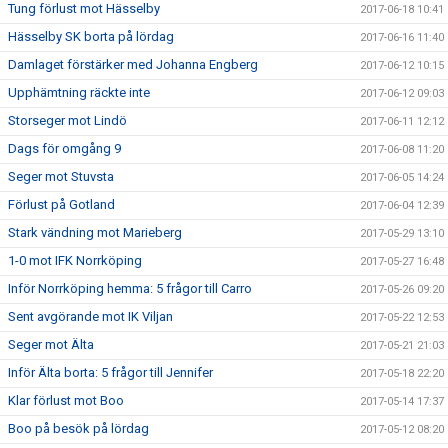
Tung förlust mot Hässelby
2017-06-18 10:41
Hässelby SK borta på lördag
2017-06-16 11:40
Damlaget förstärker med Johanna Engberg
2017-06-12 10:15
Upphämtning räckte inte
2017-06-12 09:03
Storseger mot Lindö
2017-06-11 12:12
Dags för omgång 9
2017-06-08 11:20
Seger mot Stuvsta
2017-06-05 14:24
Förlust på Gotland
2017-06-04 12:39
Stark vändning mot Marieberg
2017-05-29 13:10
1-0 mot IFK Norrköping
2017-05-27 16:48
Inför Norrköping hemma: 5 frågor till Carro
2017-05-26 09:20
Sent avgörande mot IK Viljan
2017-05-22 12:53
Seger mot Älta
2017-05-21 21:03
Inför Älta borta: 5 frågor till Jennifer
2017-05-18 22:20
Klar förlust mot Boo
2017-05-14 17:37
Boo på besök på lördag
2017-05-12 08:20