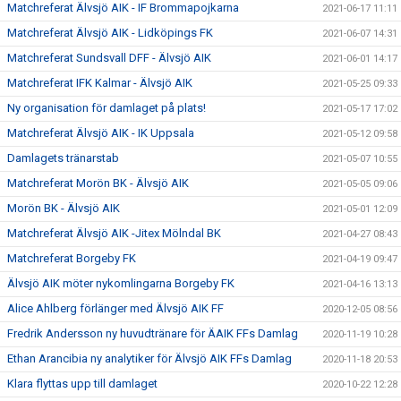
Matchreferat Älvsjö AIK - IF Brommapojkarna
2021-06-17 11:11
Matchreferat Älvsjö AIK - Lidköpings FK
2021-06-07 14:31
Matchreferat Sundsvall DFF - Älvsjö AIK
2021-06-01 14:17
Matchreferat IFK Kalmar - Älvsjö AIK
2021-05-25 09:33
Ny organisation för damlaget på plats!
2021-05-17 17:02
Matchreferat Älvsjö AIK - IK Uppsala
2021-05-12 09:58
Damlagets tränarstab
2021-05-07 10:55
Matchreferat Morön BK - Älvsjö AIK
2021-05-05 09:06
Morön BK - Älvsjö AIK
2021-05-01 12:09
Matchreferat Älvsjö AIK -Jitex Mölndal BK
2021-04-27 08:43
Matchreferat Borgeby FK
2021-04-19 09:47
Älvsjö AIK möter nykomlingarna Borgeby FK
2021-04-16 13:13
Alice Ahlberg förlänger med Älvsjö AIK FF
2020-12-05 08:56
Fredrik Andersson ny huvudtränare för ÄAIK FFs Damlag
2020-11-19 10:28
Ethan Arancibia ny analytiker för Älvsjö AIK FFs Damlag
2020-11-18 20:53
Klara flyttas upp till damlaget
2020-10-22 12:28