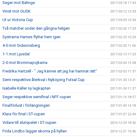
Seger mot Bälinge
2017-03-18 17:43
Vinst mot GUSK
2017-03-12 15:33
Ut ur Victoria Cup
2017-03-09 10:34
Två matcher under den gångna helgen
2017-02-26 17:23
Systrarna Harnes flyttar hem igen
2017-02-23 10:24
4-0 mot Gideonsberg
2017-02-20 11:06
1-1 mot Ljusdal
2017-02-13 17:53
2-0 mot Brommapojkarna
2017-02-04 15:58
Fredrika Hartzell - " Jag känner att jag har hamnat rätt"
2017-02-03 11:37
Semi respektive återkval i Nyköping Futsal Cup
2017-01-30 13:21
Isabelle Käller ny lagkapten
2017-01-24 11:27
Seger respektive semifinal i NFF-cupen
2017-01-14 18:57
Finalförlust i förlängningen
2017-01-09 14:18
Klara för final i ST-cupen
2017-01-07 22:44
Vidare till slutspelet i ST-cupen
2016-12-29 18:36
Frida Lindbo lägger skorna på hyllan
2016-12-21 10:36