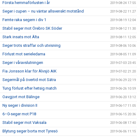
Första hemmaförlusten i år
2019-08-24 17:55
Seger i cupen – nu väntar allsvenskt motstånd
2019-08-22 11:27
Femte raka segern i div 1
2019-08-19 12:04
Stabil seger mot Örebro SK Söder
2019-08-12 11:30
Stark insats mot Älta
2019-08-11 12:05
Seger trots straffar och utvisning
2019-08-06 10:06
Förlust mot serieledarna
2019-08-05 11:09
Seger i våravslutningen
2019-07-03 23:45
Fia Jonsson klar för Älvsjö AIK
2019-07-02 21:20
Segermål på övertid mot Sätra
2019-06-29 22:19
Tung förlust efter hetsig match
2019-06-26 10:59
Oavgjort mot Bälinge
2019-06-20 13:12
Ny seger i division II
2019-06-17 11:05
6–0-seger mot P18
2019-06-15 20:36
Stabil seger mot Vaksala
2019-06-08 17:40
Blytung seger borta mot Tyresö
2019-06-06 11:15