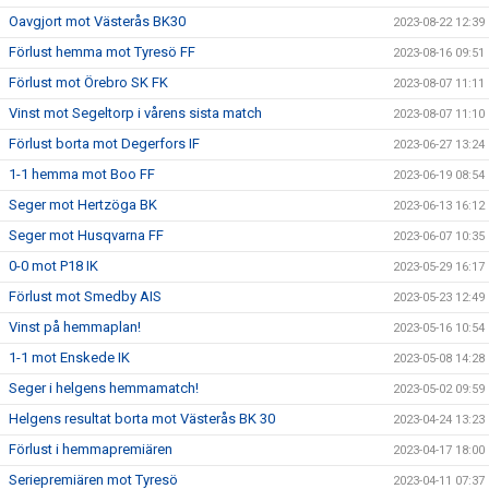
Oavgjort mot Västerås BK30
2023-08-22 12:39
Förlust hemma mot Tyresö FF
2023-08-16 09:51
Förlust mot Örebro SK FK
2023-08-07 11:11
Vinst mot Segeltorp i vårens sista match
2023-08-07 11:10
Förlust borta mot Degerfors IF
2023-06-27 13:24
1-1 hemma mot Boo FF
2023-06-19 08:54
Seger mot Hertzöga BK
2023-06-13 16:12
Seger mot Husqvarna FF
2023-06-07 10:35
0-0 mot P18 IK
2023-05-29 16:17
Förlust mot Smedby AIS
2023-05-23 12:49
Vinst på hemmaplan!
2023-05-16 10:54
1-1 mot Enskede IK
2023-05-08 14:28
Seger i helgens hemmamatch!
2023-05-02 09:59
Helgens resultat borta mot Västerås BK 30
2023-04-24 13:23
Förlust i hemmapremiären
2023-04-17 18:00
Seriepremiären mot Tyresö
2023-04-11 07:37