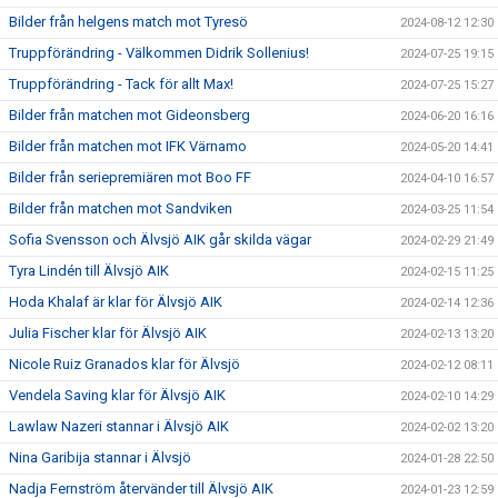
Bilder från helgens match mot Tyresö
2024-08-12 12:30
Truppförändring - Välkommen Didrik Sollenius!
2024-07-25 19:15
Truppförändring - Tack för allt Max!
2024-07-25 15:27
Bilder från matchen mot Gideonsberg
2024-06-20 16:16
Bilder från matchen mot IFK Värnamo
2024-05-20 14:41
Bilder från seriepremiären mot Boo FF
2024-04-10 16:57
Bilder från matchen mot Sandviken
2024-03-25 11:54
Sofia Svensson och Älvsjö AIK går skilda vägar
2024-02-29 21:49
Tyra Lindén till Älvsjö AIK
2024-02-15 11:25
Hoda Khalaf är klar för Älvsjö AIK
2024-02-14 12:36
Julia Fischer klar för Älvsjö AIK
2024-02-13 13:20
Nicole Ruiz Granados klar för Älvsjö
2024-02-12 08:11
Vendela Saving klar för Älvsjö AIK
2024-02-10 14:29
Lawlaw Nazeri stannar i Älvsjö AIK
2024-02-02 13:20
Nina Garibija stannar i Älvsjö
2024-01-28 22:50
Nadja Fernström återvänder till Älvsjö AIK
2024-01-23 12:59