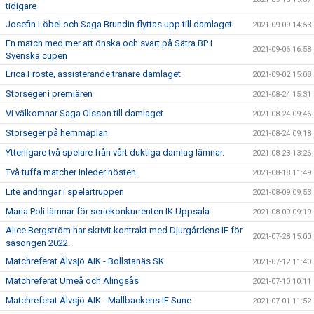
tidigare
Josefin Löbel och Saga Brundin flyttas upp till damlaget
2021-09-09 14:53
En match med mer att önska och svart på Sätra BP i
2021-09-06 16:58
Svenska cupen
Erica Froste, assisterande tränare damlaget
2021-09-02 15:08
Storseger i premiären
2021-08-24 15:31
Vi välkomnar Saga Olsson till damlaget
2021-08-24 09:46
Storseger på hemmaplan
2021-08-24 09:18
Ytterligare två spelare från vårt duktiga damlag lämnar.
2021-08-23 13:26
Två tuffa matcher inleder hösten.
2021-08-18 11:49
Lite ändringar i spelartruppen
2021-08-09 09:53
Maria Poli lämnar för seriekonkurrenten IK Uppsala
2021-08-09 09:19
Alice Bergström har skrivit kontrakt med Djurgårdens IF för
2021-07-28 15:00
säsongen 2022.
Matchreferat Älvsjö AIK - Bollstanäs SK
2021-07-12 11:40
Matchreferat Umeå och Alingsås
2021-07-10 10:11
Matchreferat Älvsjö AIK - Mallbackens IF Sune
2021-07-01 11:52