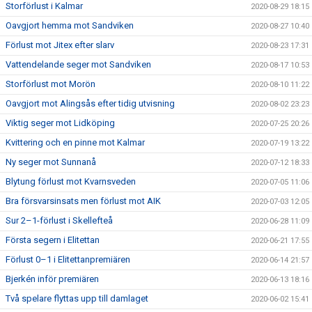
Storförlust i Kalmar
2020-08-29 18:15
Oavgjort hemma mot Sandviken
2020-08-27 10:40
Förlust mot Jitex efter slarv
2020-08-23 17:31
Vattendelande seger mot Sandviken
2020-08-17 10:53
Storförlust mot Morön
2020-08-10 11:22
Oavgjort mot Alingsås efter tidig utvisning
2020-08-02 23:23
Viktig seger mot Lidköping
2020-07-25 20:26
Kvittering och en pinne mot Kalmar
2020-07-19 13:22
Ny seger mot Sunnanå
2020-07-12 18:33
Blytung förlust mot Kvarnsveden
2020-07-05 11:06
Bra försvarsinsats men förlust mot AIK
2020-07-03 12:05
Sur 2–1-förlust i Skellefteå
2020-06-28 11:09
Första segern i Elitettan
2020-06-21 17:55
Förlust 0–1 i Elitettanpremiären
2020-06-14 21:57
Bjerkén inför premiären
2020-06-13 18:16
Två spelare flyttas upp till damlaget
2020-06-02 15:41