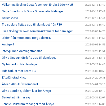
Välkomna Evelina Gustafsson och Engla Söderkvist!
2022-12-16 17:49
Saga Brundin och Olivia Ouzounidis förlänger
2022-12-16 17:42
Serien 2023
2022-12-12 17:44
Tre spelare flyttas upp till damlaget från F19
2022-12-12 15:40
Elias Spång tar över som huvudtränare för damlaget!
2022-12-06 14:26
Bilder från mötet med Bergdalens IK
2022-10-18 14:57
Äntligen!
2022-10-03 14:58
Intervju med damlagstränarna
2022-08-23 11:54
Olivia Ouzounidis lyfts upp till damlaget
2022-08-11 13:15
Ny tränarduo för damlaget
2022-07-25 14:46
Tuff förlust mot Team TG
2022-05-02 10:53
Efterlängtad vinst
2022-04-20 09:38
Älvsjö AIK - IFÖ Bromölla IF
2022-04-04 09:16
Olivia Ländin Sjöblom klar för Älvsjö
2022-03-31 12:19
Seriestart närmar sig
2022-03-31 12:07
Jennie Hällström förlänger med Älvsjö
2022-03-16 14:00