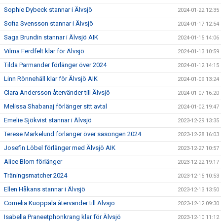
Sophie Dybeck stannar i Älvsjö
2024-01-22 12:35
Sofia Svensson stannar i Älvsjö
2024-01-17 12:54
Saga Brundin stannar i Älvsjö AIK
2024-01-15 14:06
Vilma Ferdfelt klar för Älvsjö
2024-01-13 10:59
Tilda Parmander förlänger över 2024
2024-01-12 14:15
Linn Rönnehäll klar för Älvsjö AIK
2024-01-09 13:24
Clara Andersson återvänder till Älvsjö
2024-01-07 16:20
Melissa Shabanaj förlänger sitt avtal
2024-01-02 19:47
Emelie Sjökvist stannar i Älvsjö
2023-12-29 13:35
Terese Markelund förlänger över säsongen 2024
2023-12-28 16:03
Josefin Löbel förlänger med Älvsjö AIK
2023-12-27 10:57
Alice Blom förlänger
2023-12-22 19:17
Träningsmatcher 2024
2023-12-15 10:53
Ellen Håkans stannar i Älvsjö
2023-12-13 13:50
Cornelia Kuoppala återvänder till Älvsjö
2023-12-12 09:30
Isabella Praneetphonkrang klar för Älvsjö
2023-12-10 11:12