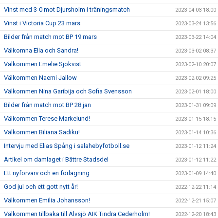
Vinst med 3-0 mot Djursholm i träningsmatch
2023-04-03 18:00
Vinst i Victoria Cup 23 mars
2023-03-24 13:56
Bilder från match mot BP 19 mars
2023-03-22 14:04
Välkomna Ella och Sandra!
2023-03-02 08:37
Välkommen Emelie Sjökvist
2023-02-10 20:07
Välkommen Naemi Jallow
2023-02-02 09:25
Välkommen Nina Garibija och Sofia Svensson
2023-02-01 18:00
Bilder från match mot BP 28 jan
2023-01-31 09:09
Välkommen Terese Markelund!
2023-01-15 18:15
Välkommen Biliana Sadiku!
2023-01-14 10:36
Intervju med Elias Spång i salahebyfotboll.se
2023-01-12 11:24
Artikel om damlaget i Bättre Stadsdel
2023-01-12 11:22
Ett nyförvärv och en förlägning
2023-01-09 14:40
God jul och ett gott nytt år!
2022-12-22 11:14
Välkommen Emilia Johansson!
2022-12-21 15:07
Välkommen tillbaka till Älvsjö AIK Tindra Cederholm!
2022-12-20 18:43