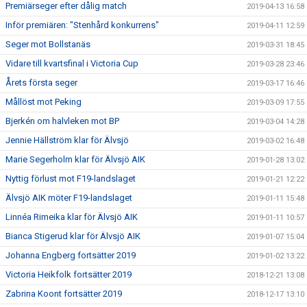
Premiärseger efter dålig match
2019-04-13 16:58
Inför premiären: "Stenhård konkurrens"
2019-04-11 12:59
Seger mot Bollstanäs
2019-03-31 18:45
Vidare till kvartsfinal i Victoria Cup
2019-03-28 23:46
Årets första seger
2019-03-17 16:46
Mållöst mot Peking
2019-03-09 17:55
Bjerkén om halvleken mot BP
2019-03-04 14:28
Jennie Hällström klar för Älvsjö
2019-03-02 16:48
Marie Segerholm klar för Älvsjö AIK
2019-01-28 13:02
Nyttig förlust mot F19-landslaget
2019-01-21 12:22
Älvsjö AIK möter F19-landslaget
2019-01-11 15:48
Linnéa Rimeika klar för Älvsjö AIK
2019-01-11 10:57
Bianca Stigerud klar för Älvsjö AIK
2019-01-07 15:04
Johanna Engberg fortsätter 2019
2019-01-02 13:22
Victoria Heikfolk fortsätter 2019
2018-12-21 13:08
Zabrina Koont fortsätter 2019
2018-12-17 13:10