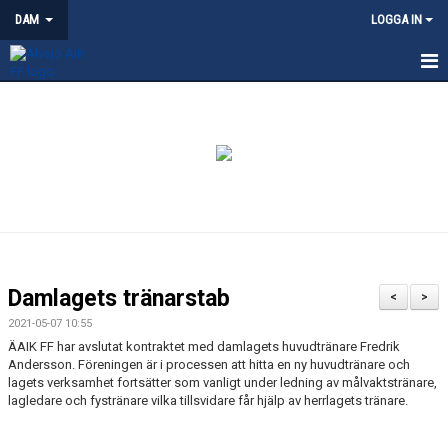
DAM
LOGGA IN
HEM
NYHETER
KALENDER
TRUPPEN
KONTAKT
Damlagets tränarstab
<
>
MATCHER
2021-05-07 10:55
ÄAIK FF har avslutat kontraktet med damlagets huvudtränare Fredrik
Andersson. Föreningen är i processen att hitta en ny huvudtränare och
lagets verksamhet fortsätter som vanligt under ledning av målvaktstränare,
lagledare och fystränare vilka tillsvidare får hjälp av herrlagets tränare.