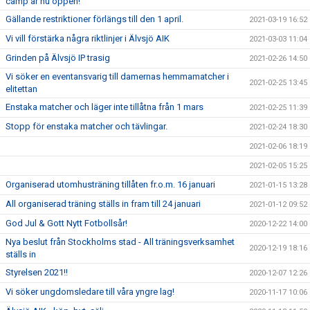
camp är nu öppen!
Gällande restriktioner förlängs till den 1 april.
2021-03-19 16:52
Vi vill förstärka några riktlinjer i Älvsjö AIK
2021-03-03 11:04
Grinden på Älvsjö IP trasig
2021-02-26 14:50
Vi söker en eventansvarig till damernas hemmamatcher i
2021-02-25 13:45
elitettan
Enstaka matcher och läger inte tillåtna från 1 mars
2021-02-25 11:39
Stopp för enstaka matcher och tävlingar.
2021-02-24 18:30
2021-02-06 18:19
2021-02-05 15:25
Organiserad utomhusträning tillåten fr.o.m. 16 januari
2021-01-15 13:28
All organiserad träning ställs in fram till 24 januari
2021-01-12 09:52
God Jul & Gott Nytt Fotbollsår!
2020-12-22 14:00
Nya beslut från Stockholms stad - All träningsverksamhet
2020-12-19 18:16
ställs in
Styrelsen 2021!!
2020-12-07 12:26
Vi söker ungdomsledare till våra yngre lag!
2020-11-17 10:06