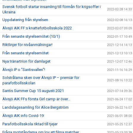
Svensk fotboll startar insamling till förmån för krigsoffer i
2022-02-28 14:33
Ukraina
Uppdatering från styrelsen
2022-02-08 16:13
Älvsjö AIK FF:s knattefotbollsskola 2022
2022-02-07 09:09
Från senaste styrelsemötet (10/1)
2022-01-17 10:49
Riktlinjer för nivåanmälningar!
2021-12-14 14:13
Från senaste styrelsemötet
2021-12-13 10:13
Nya tränartrion för damlaget
2021-12-07 12:46
Älvsjö IP o "Santisvallen"!
2021-11-16 16:29
Solstrålarna sken över Älvsjö IP – premiär för
2021-08-16 13:22
parafotbollsskolan
Santis Summer Cup 15 augusti 2021
2021-07-14 09:36
Älvsjö AIK FFs första Girl camp är över…
2021-06-24 17:02
Landslagssamling för Alice Bergström
2021-06-22 16:07
Älvsjö AIK info Covid-19
2021-06-01 08:00
Parafotbollsskola riktad till tjejer
2021-05-25 12:37
Fråga motståndarna om lov att filma matcher.
2021-05-19 09:38