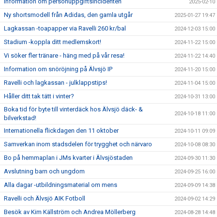
Information om personuppgiftsincidenten
2025-02-10
Ny shortsmodell från Adidas, den gamla utgår
2025-01-27 19:47
Lagkassan -toapapper via Ravelli 260 kr/bal
2024-12-03 15:00
Stadium -koppla ditt medlemskort!
2024-11-22 15:00
Vi söker fler tränare - häng med på vår resa!
2024-11-22 14:40
Information om snöröjning på Älvsjö IP
2024-11-20 15:00
Ravelli och lagkassan - julklappstips!
2024-11-04 15:00
Håller ditt tak tätt i vinter?
2024-10-31 13:00
Boka tid för byte till vinterdäck hos Älvsjö däck- &
2024-10-18 11:00
bilverkstad!
Internationella flickdagen den 11 oktober
2024-10-11 09:09
Samverkan inom stadsdelen för trygghet och närvaro
2024-10-08 08:30
Bo på hemmaplan i JMs kvarter i Älvsjöstaden
2024-09-30 11:30
Avslutning barn och ungdom
2024-09-25 16:00
Alla dagar -utbildningsmaterial om mens
2024-09-09 14:38
Ravelli och Älvsjö AIK Fotboll
2024-09-02 14:29
Besök av Kim Källström och Andrea Möllerberg
2024-08-28 14:48