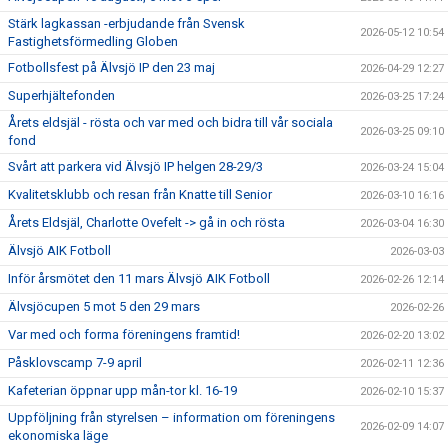
Stärk lagkassan -erbjudande från Svensk
2026-05-12 10:54
Fastighetsförmedling Globen
Fotbollsfest på Älvsjö IP den 23 maj
2026-04-29 12:27
Superhjältefonden
2026-03-25 17:24
Årets eldsjäl - rösta och var med och bidra till vår sociala
2026-03-25 09:10
fond
Svårt att parkera vid Älvsjö IP helgen 28-29/3
2026-03-24 15:04
Kvalitetsklubb och resan från Knatte till Senior
2026-03-10 16:16
Årets Eldsjäl, Charlotte Ovefelt -> gå in och rösta
2026-03-04 16:30
Älvsjö AIK Fotboll
2026-03-03
Inför årsmötet den 11 mars Älvsjö AIK Fotboll
2026-02-26 12:14
Älvsjöcupen 5 mot 5 den 29 mars
2026-02-26
Var med och forma föreningens framtid!
2026-02-20 13:02
Påsklovscamp 7-9 april
2026-02-11 12:36
Kafeterian öppnar upp mån-tor kl. 16-19
2026-02-10 15:37
Uppföljning från styrelsen – information om föreningens
2026-02-09 14:07
ekonomiska läge