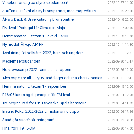
Vi söker förslag på styrelseledamöter!
2022-10-27 14:00
Staffans Trafikskola ny bronspartner, med mopedkurs
2022-10-25 20:00
Älvsjö Däck & Bilverkstad ny bronspartner
2022-10-18 20:00
EM-kval i Portugal för Oliva och Maja
2022-10-17 09:30
Hemmamatch Elitettan 15 okt kl. 15:00
2022-10-13 15:00
Ny modell Älvsjö AIK FF
2022-10-11 14:30
Avslutning fotbollsåret 2022, barn och ungdom
2022-10-11 12:31
Medlemserbjudanden
2022-09-30 13:47
Höstlovscamp 2022 - anmälan är öppen
2022-09-26 12:00
Älvsjöspelare till F17/05-landslaget och matcher i Spanien
2022-09-21 15:41
Hemmamatch Elitettan 17 september
2022-09-15 16:00
F16/06 landslaget genrep inför EM-kval
2022-09-14 17:58
Tre segrar i rad för F19 i Svenska Spels höstserie
2022-09-14 11:33
Ersans Pokal 2022/2023 anmälan är nu öppen
2022-09-06 17:56
Saad gör succé på Instagram!
2022-09-02 14:18
Final för F19 i J-DM!
2022-08-30 17:00