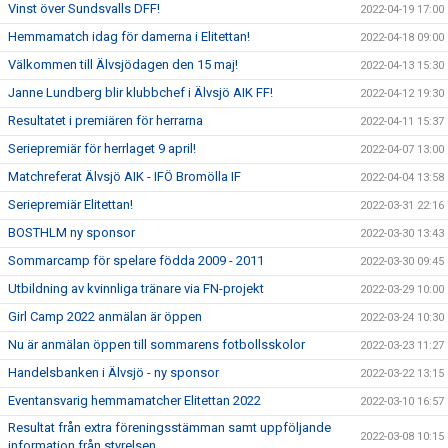
Vinst över Sundsvalls DFF!
2022-04-19 17:00
Hemmamatch idag för damerna i Elitettan!
2022-04-18 09:00
Välkommen till Älvsjödagen den 15 maj!
2022-04-13 15:30
Janne Lundberg blir klubbchef i Älvsjö AIK FF!
2022-04-12 19:30
Resultatet i premiären för herrarna
2022-04-11 15:37
Seriepremiär för herrlaget 9 april!
2022-04-07 13:00
Matchreferat Älvsjö AIK - IFÖ Bromölla IF
2022-04-04 13:58
Seriepremiär Elitettan!
2022-03-31 22:16
BOSTHLM ny sponsor
2022-03-30 13:43
Sommarcamp för spelare födda 2009 - 2011
2022-03-30 09:45
Utbildning av kvinnliga tränare via FN-projekt
2022-03-29 10:00
Girl Camp 2022 anmälan är öppen
2022-03-24 10:30
Nu är anmälan öppen till sommarens fotbollsskolor
2022-03-23 11:27
Handelsbanken i Älvsjö - ny sponsor
2022-03-22 13:15
Eventansvarig hemmamatcher Elitettan 2022
2022-03-10 16:57
Resultat från extra föreningsstämman samt uppföljande
2022-03-08 10:15
information från styrelsen