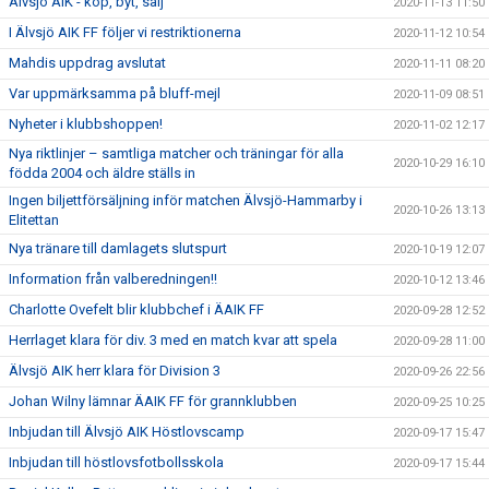
Älvsjö AIK - köp, byt, sälj
2020-11-13 11:50
I Älvsjö AIK FF följer vi restriktionerna
2020-11-12 10:54
Mahdis uppdrag avslutat
2020-11-11 08:20
Var uppmärksamma på bluff-mejl
2020-11-09 08:51
Nyheter i klubbshoppen!
2020-11-02 12:17
Nya riktlinjer – samtliga matcher och träningar för alla
2020-10-29 16:10
födda 2004 och äldre ställs in
Ingen biljettförsäljning inför matchen Älvsjö-Hammarby i
2020-10-26 13:13
Elitettan
Nya tränare till damlagets slutspurt
2020-10-19 12:07
Information från valberedningen!!
2020-10-12 13:46
Charlotte Ovefelt blir klubbchef i ÄAIK FF
2020-09-28 12:52
Herrlaget klara för div. 3 med en match kvar att spela
2020-09-28 11:00
Älvsjö AIK herr klara för Division 3
2020-09-26 22:56
Johan Wilny lämnar ÄAIK FF för grannklubben
2020-09-25 10:25
Inbjudan till Älvsjö AIK Höstlovscamp
2020-09-17 15:47
Inbjudan till höstlovsfotbollsskola
2020-09-17 15:44