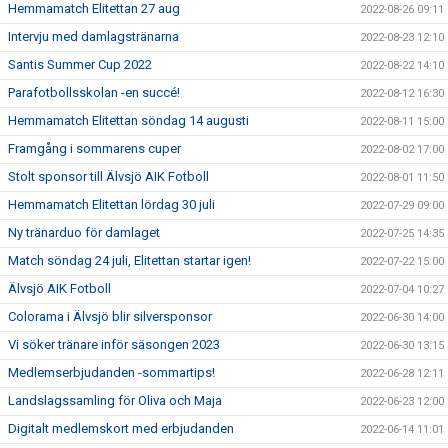
Hemmamatch Elitettan 27 aug
2022-08-26 09:11
Intervju med damlagstränarna
2022-08-23 12:10
Santis Summer Cup 2022
2022-08-22 14:10
Parafotbollsskolan -en succé!
2022-08-12 16:30
Hemmamatch Elitettan söndag 14 augusti
2022-08-11 15:00
Framgång i sommarens cuper
2022-08-02 17:00
Stolt sponsor till Älvsjö AIK Fotboll
2022-08-01 11:50
Hemmamatch Elitettan lördag 30 juli
2022-07-29 09:00
Ny tränarduo för damlaget
2022-07-25 14:35
Match söndag 24 juli, Elitettan startar igen!
2022-07-22 15:00
Älvsjö AIK Fotboll
2022-07-04 10:27
Colorama i Älvsjö blir silversponsor
2022-06-30 14:00
Vi söker tränare inför säsongen 2023
2022-06-30 13:15
Medlemserbjudanden -sommartips!
2022-06-28 12:11
Landslagssamling för Oliva och Maja
2022-06-23 12:00
Digitalt medlemskort med erbjudanden
2022-06-14 11:01