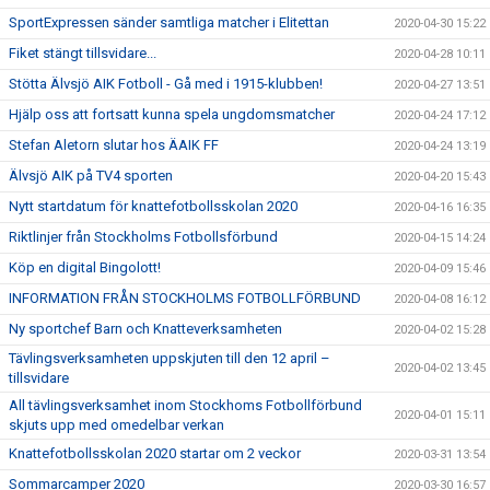
SportExpressen sänder samtliga matcher i Elitettan
2020-04-30 15:22
Fiket stängt tillsvidare...
2020-04-28 10:11
Stötta Älvsjö AIK Fotboll - Gå med i 1915-klubben!
2020-04-27 13:51
Hjälp oss att fortsatt kunna spela ungdomsmatcher
2020-04-24 17:12
Stefan Aletorn slutar hos ÄAIK FF
2020-04-24 13:19
Älvsjö AIK på TV4 sporten
2020-04-20 15:43
Nytt startdatum för knattefotbollsskolan 2020
2020-04-16 16:35
Riktlinjer från Stockholms Fotbollsförbund
2020-04-15 14:24
Köp en digital Bingolott!
2020-04-09 15:46
INFORMATION FRÅN STOCKHOLMS FOTBOLLFÖRBUND
2020-04-08 16:12
Ny sportchef Barn och Knatteverksamheten
2020-04-02 15:28
Tävlingsverksamheten uppskjuten till den 12 april –
2020-04-02 13:45
tillsvidare
All tävlingsverksamhet inom Stockhoms Fotbollförbund
2020-04-01 15:11
skjuts upp med omedelbar verkan
Knattefotbollsskolan 2020 startar om 2 veckor
2020-03-31 13:54
Sommarcamper 2020
2020-03-30 16:57