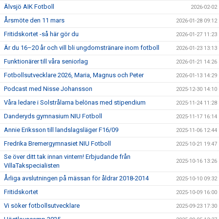
Älvsjö AIK Fotboll
2026-02-02
Årsmöte den 11 mars
2026-01-28 09:12
Fritidskortet -så här gör du
2026-01-27 11:23
Är du 16–20 år och vill bli ungdomstränare inom fotboll
2026-01-23 13:13
Funktionärer till våra seniorlag
2026-01-21 14:26
Fotbollsutvecklare 2026, Maria, Magnus och Peter
2026-01-13 14:29
Podcast med Nisse Johansson
2025-12-30 14:10
Våra ledare i Solstrålarna belönas med stipendium
2025-11-24 11:28
Danderyds gymnasium NIU Fotboll
2025-11-17 16:14
Annie Eriksson till landslagsläger F16/09
2025-11-06 12:44
Fredrika Bremergymnasiet NIU Fotboll
2025-10-21 19:47
Se över ditt tak innan vintern! Erbjudande från
2025-10-16 13:26
VillaTakspecialisten
Årliga avslutningen på mässan för åldrar 2018-2014
2025-10-10 09:32
Fritidskortet
2025-10-09 16:00
Vi söker fotbollsutvecklare
2025-09-23 17:30