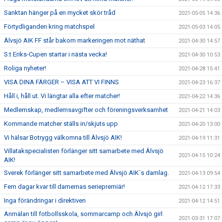
Sanktan hänger på en mycket skör tråd
2021-05-05 14:36
Förtydliganden kring matchspel
2021-05-03 14:05
Älvsjö AIK FF står bakom markeringen mot näthat
2021-04-30 14:57
S:t Eriks-Cupen startar i nästa vecka!
2021-04-30 10:53
Roliga nyheter!
2021-04-28 15:41
VISA DINA FÄRGER – VISA ATT VI FINNS
2021-04-23 16:37
Håll i, håll ut. Vi längtar alla efter matcher!
2021-04-22 14:36
Medlemskap, medlemsavgifter och föreningsverksamhet
2021-04-21 14:03
Kommande matcher ställs in/skjuts upp
2021-04-20 13:00
Vi hälsar Botrygg välkomna till Älvsjö AIK!
2021-04-19 11:31
Villatakspecialisten förlänger sitt samarbete med Älvsjö
2021-04-15 10:24
AIK!
Sverek förlänger sitt samarbete med Älvsjö AIK´s damlag.
2021-04-13 09:54
Fem dagar kvar till damernas seriepremiär!
2021-04-12 17:33
Inga förändringar i direktiven
2021-04-12 14:51
Anmälan till fotbollsskola, sommarcamp och Älvsjö girl
2021-03-31 17:07