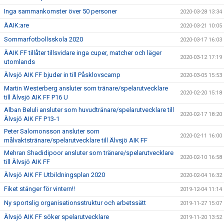
Inga sammankomster över 50 personer
2020-03-28 13:34
ÄAIK:are
2020-03-21 10:05
Sommarfotbollsskola 2020
2020-03-17 16:03
ÄAIK FF tillåter tillsvidare inga cuper, matcher och läger
2020-03-12 17:19
utomlands
Älvsjö AIK FF bjuder in till Påsklovscamp
2020-03-05 15:53
Martin Westerberg ansluter som tränare/spelarutvecklare
2020-02-20 15:18
till Älvsjö AIK FF P16 U
Alban Beluli ansluter som huvudtränare/spelarutvecklare till
2020-02-17 18:20
Älvsjö AIK FF P13-1
Peter Salomonsson ansluter som
2020-02-11 16:00
målvaktstränare/spelarutvecklare till Älvsjö AIK FF
Mehran Shadidipoor ansluter som tränare/spelarutvecklare
2020-02-10 16:58
till Älvsjö AIK FF
Älvsjö AIK FF Utbildningsplan 2020
2020-02-04 16:32
Fiket stänger för vintern!!
2019-12-04 11:14
Ny sportslig organisationsstruktur och arbetssätt
2019-11-27 15:07
Älvsjö AIK FF söker spelarutvecklare
2019-11-20 13:52