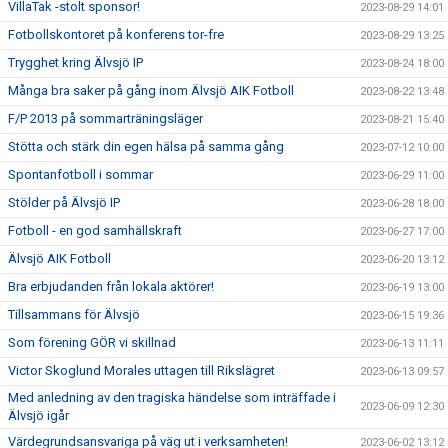
VillaTak -stolt sponsor!
2023-08-29 14:01
Fotbollskontoret på konferens tor-fre
2023-08-29 13:25
Trygghet kring Älvsjö IP
2023-08-24 18:00
Många bra saker på gång inom Älvsjö AIK Fotboll
2023-08-22 13:48
F/P 2013 på sommarträningsläger
2023-08-21 15:40
Stötta och stärk din egen hälsa på samma gång
2023-07-12 10:00
Spontanfotboll i sommar
2023-06-29 11:00
Stölder på Älvsjö IP
2023-06-28 18:00
Fotboll - en god samhällskraft
2023-06-27 17:00
Älvsjö AIK Fotboll
2023-06-20 13:12
Bra erbjudanden från lokala aktörer!
2023-06-19 13:00
Tillsammans för Älvsjö
2023-06-15 19:36
Som förening GÖR vi skillnad
2023-06-13 11:11
Victor Skoglund Morales uttagen till Rikslägret
2023-06-13 09:57
Med anledning av den tragiska händelse som inträffade i
2023-06-09 12:30
Älvsjö igår
Värdegrundsansvariga på väg ut i verksamheten!
2023-06-02 13:12