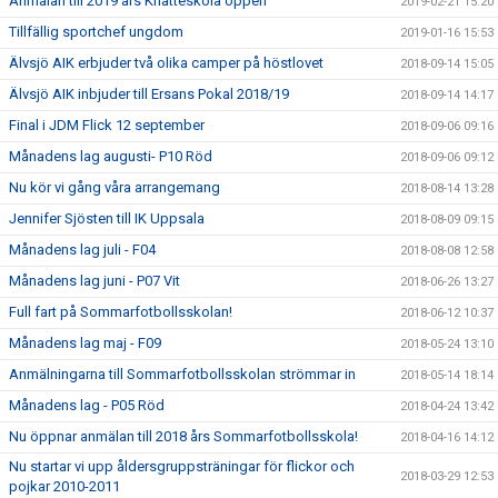
Anmälan till 2019 års Knatteskola öppen
2019-02-21 15:20
Tillfällig sportchef ungdom
2019-01-16 15:53
Älvsjö AIK erbjuder två olika camper på höstlovet
2018-09-14 15:05
Älvsjö AIK inbjuder till Ersans Pokal 2018/19
2018-09-14 14:17
Final i JDM Flick 12 september
2018-09-06 09:16
Månadens lag augusti- P10 Röd
2018-09-06 09:12
Nu kör vi gång våra arrangemang
2018-08-14 13:28
Jennifer Sjösten till IK Uppsala
2018-08-09 09:15
Månadens lag juli - F04
2018-08-08 12:58
Månadens lag juni - P07 Vit
2018-06-26 13:27
Full fart på Sommarfotbollsskolan!
2018-06-12 10:37
Månadens lag maj - F09
2018-05-24 13:10
Anmälningarna till Sommarfotbollsskolan strömmar in
2018-05-14 18:14
Månadens lag - P05 Röd
2018-04-24 13:42
Nu öppnar anmälan till 2018 års Sommarfotbollsskola!
2018-04-16 14:12
Nu startar vi upp åldersgruppsträningar för flickor och
2018-03-29 12:53
pojkar 2010-2011