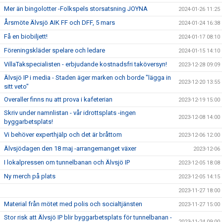
Mer än bingolotter -Folkspels storsatsning JOYNA
2024-01-26 11:25
Årsmöte Älvsjö AIK FF och DFF, 5 mars
2024-01-24 16:38
Få en biobiljett!
2024-01-17 08:10
Föreningskläder spelare och ledare
2024-01-15 14:10
VillaTakspecialisten - erbjudande kostnadsfri taköversyn!
2023-12-28 09:09
Älvsjö IP i media - Staden äger marken och borde "lägga in
2023-12-20 13:55
sitt veto"
Overaller finns nu att prova i kafeterian
2023-12-19 15:00
Skriv under namnlistan - vår idrottsplats -ingen
2023-12-08 14:00
byggarbetsplats!
Vi behöver experthjälp och det är bråttom
2023-12-06 12:00
Älvsjödagen den 18 maj -arrangemanget växer
2023-12-06
I lokalpressen om tunnelbanan och Älvsjö IP
2023-12-05 18:08
Ny merch på plats
2023-12-05 14:15
2023-11-27 18:00
Material från mötet med polis och socialtjänsten
2023-11-27 15:00
Stor risk att Älvsjö IP blir byggarbetsplats för tunnelbanan -
2023-11-24 09:00