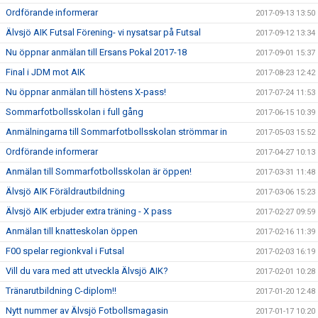
Ordförande informerar
2017-09-13 13:50
Älvsjö AIK Futsal Förening- vi nysatsar på Futsal
2017-09-12 13:34
Nu öppnar anmälan till Ersans Pokal 2017-18
2017-09-01 15:37
Final i JDM mot AIK
2017-08-23 12:42
Nu öppnar anmälan till höstens X-pass!
2017-07-24 11:53
Sommarfotbollsskolan i full gång
2017-06-15 10:39
Anmälningarna till Sommarfotbollsskolan strömmar in
2017-05-03 15:52
Ordförande informerar
2017-04-27 10:13
Anmälan till Sommarfotbollsskolan är öppen!
2017-03-31 11:48
Älvsjö AIK Föräldrautbildning
2017-03-06 15:23
Älvsjö AIK erbjuder extra träning - X pass
2017-02-27 09:59
Anmälan till knatteskolan öppen
2017-02-16 11:39
F00 spelar regionkval i Futsal
2017-02-03 16:19
Vill du vara med att utveckla Älvsjö AIK?
2017-02-01 10:28
Tränarutbildning C-diplom!!
2017-01-20 12:48
Nytt nummer av Älvsjö Fotbollsmagasin
2017-01-17 10:20