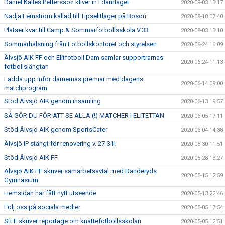
Daniel Kalles Pettersson kliver in i damlaget
2020-09-03 13:17
Nadja Fernström kallad till Tipselitläger på Bosön
2020-08-18 07:40
Platser kvar till Camp & Sommarfotbollsskola V.33
2020-08-03 13:10
Sommarhälsning från Fotbollskontoret och styrelsen
2020-06-24 16:09
Älvsjö AIK FF och Elitfotboll Dam samlar supportrarnas
2020-06-24 11:13
fotbollslängtan
Ladda upp inför damernas premiär med dagens
2020-06-14 09:00
matchprogram
Stöd Älvsjö AIK genom insamling
2020-06-13 19:57
SÅ GÖR DU FÖR ATT SE ALLA (!) MATCHER I ELITETTAN
2020-06-05 17:11
Stöd Älvsjö AIK genom SportsCater
2020-06-04 14:38
Älvsjö IP stängt för renovering v. 27-31!
2020-05-30 11:51
Stöd Älvsjö AIK FF
2020-05-28 13:27
Älvsjö AIK FF skriver samarbetsavtal med Danderyds
2020-05-15 12:59
Gymnasium
Hemsidan har fått nytt utseende
2020-05-13 22:46
Följ oss på sociala medier
2020-05-05 17:54
StFF skriver reportage om knattefotbollsskolan
2020-05-05 12:51