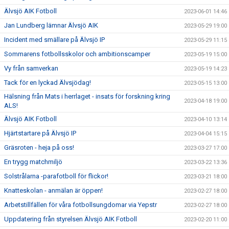
Älvsjö AIK Fotboll
2023-06-01 14:46
Jan Lundberg lämnar Älvsjö AIK
2023-05-29 19:00
Incident med smällare på Älvsjö IP
2023-05-29 11:15
Sommarens fotbollsskolor och ambitionscamper
2023-05-19 15:00
Vy från samverkan
2023-05-19 14:23
Tack för en lyckad Älvsjödag!
2023-05-15 13:00
Hälsning från Mats i herrlaget - insats för forskning kring
2023-04-18 19:00
ALS!
Älvsjö AIK Fotboll
2023-04-10 13:14
Hjärtstartare på Älvsjö IP
2023-04-04 15:15
Gräsroten - heja på oss!
2023-03-27 17:00
En trygg matchmiljö
2023-03-22 13:36
Solstrålarna -parafotboll för flickor!
2023-03-21 18:00
Knatteskolan - anmälan är öppen!
2023-02-27 18:00
Arbetstillfällen för våra fotbollsungdomar via Yepstr
2023-02-27 18:00
Uppdatering från styrelsen Älvsjö AIK Fotboll
2023-02-20 11:00