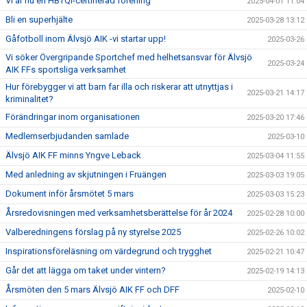
Vi är nu en HBTQI-certifierad förening
2025-04-01 11:04
Bli en superhjälte
2025-03-28 13:12
Gåfotboll inom Älvsjö AIK -vi startar upp!
2025-03-26
Vi söker Övergripande Sportchef med helhetsansvar för Älvsjö
2025-03-24
AIK FFs sportsliga verksamhet
Hur förebygger vi att barn far illa och riskerar att utnyttjas i
2025-03-21 14:17
kriminalitet?
Förändringar inom organisationen
2025-03-20 17:46
Medlemserbjudanden samlade
2025-03-10
Älvsjö AIK FF minns Yngve Leback
2025-03-04 11:55
Med anledning av skjutningen i Fruängen
2025-03-03 19:05
Dokument inför årsmötet 5 mars
2025-03-03 15:23
Årsredovisningen med verksamhetsberättelse för år 2024
2025-02-28 10:00
Valberedningens förslag på ny styrelse 2025
2025-02-26 10:02
Inspirationsföreläsning om värdegrund och trygghet
2025-02-21 10:47
Går det att lägga om taket under vintern?
2025-02-19 14:13
Årsmöten den 5 mars Älvsjö AIK FF och DFF
2025-02-10