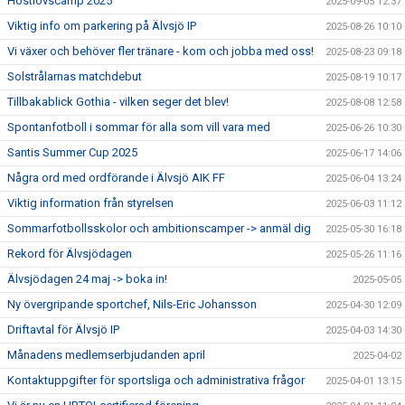
Höstlovscamp 2025
2025-09-05 12:37
Viktig info om parkering på Älvsjö IP
2025-08-26 10:10
Vi växer och behöver fler tränare - kom och jobba med oss!
2025-08-23 09:18
Solstrålarnas matchdebut
2025-08-19 10:17
Tillbakablick Gothia - vilken seger det blev!
2025-08-08 12:58
Spontanfotboll i sommar för alla som vill vara med
2025-06-26 10:30
Santis Summer Cup 2025
2025-06-17 14:06
Några ord med ordförande i Älvsjö AIK FF
2025-06-04 13:24
Viktig information från styrelsen
2025-06-03 11:12
Sommarfotbollsskolor och ambitionscamper -> anmäl dig
2025-05-30 16:18
Rekord för Älvsjödagen
2025-05-26 11:16
Älvsjödagen 24 maj -> boka in!
2025-05-05
Ny övergripande sportchef, Nils-Eric Johansson
2025-04-30 12:09
Driftavtal för Älvsjö IP
2025-04-03 14:30
Månadens medlemserbjudanden april
2025-04-02
Kontaktuppgifter för sportsliga och administrativa frågor
2025-04-01 13:15