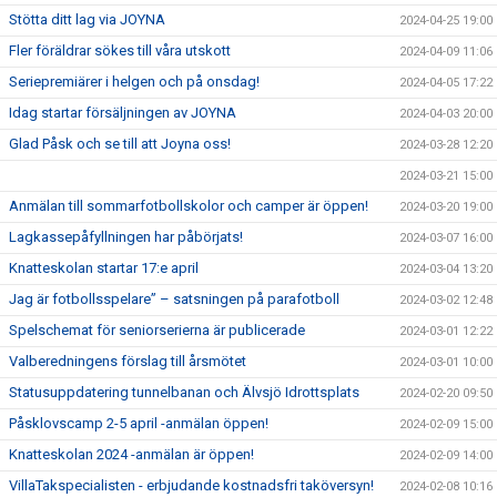
Stötta ditt lag via JOYNA
2024-04-25 19:00
Fler föräldrar sökes till våra utskott
2024-04-09 11:06
Seriepremiärer i helgen och på onsdag!
2024-04-05 17:22
Idag startar försäljningen av JOYNA
2024-04-03 20:00
Glad Påsk och se till att Joyna oss!
2024-03-28 12:20
2024-03-21 15:00
Anmälan till sommarfotbollskolor och camper är öppen!
2024-03-20 19:00
Lagkassepåfyllningen har påbörjats!
2024-03-07 16:00
Knatteskolan startar 17:e april
2024-03-04 13:20
Jag är fotbollsspelare” – satsningen på parafotboll
2024-03-02 12:48
Spelschemat för seniorserierna är publicerade
2024-03-01 12:22
Valberedningens förslag till årsmötet
2024-03-01 10:00
Statusuppdatering tunnelbanan och Älvsjö Idrottsplats
2024-02-20 09:50
Påsklovscamp 2-5 april -anmälan öppen!
2024-02-09 15:00
Knatteskolan 2024 -anmälan är öppen!
2024-02-09 14:00
VillaTakspecialisten - erbjudande kostnadsfri taköversyn!
2024-02-08 10:16