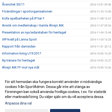
Årsmötet 30/11
2016-12-01 09:36
Förändringar i sportorganisationen
2016-11-23 13:00
Kolla spelbarheten på IP här !!
2016-11-08 15:47
Ansök om medlemskap i Gamla Älvsjö AIK
2016-11-07 09:56
Presentation av nya ledarstaben för herrlaget
2016-11-04 15:44
VIP-kväll på Länna Sport
2016-11-03 13:25
Rapport från damsidan
2016-11-01 20:12
Information kring U19 2017
2016-10-05 10:29
Ny tränare för herrlaget
2016-10-05 10:27
Älvsjö AIK FF mot nya mål
2016-10-05 10:26
Final i JDM
2016-08-31 09:42
Santis Summer Cup
För att hemsidan ska fungera korrekt använder vi nödvändiga
2016-08-31 09:41
cookies från SportAdmin. Dessa går inte att stänga av.
Välkomna tillbaka efter sommaruppehållet
2016-08-31 09:39
Föreningen kan också använda frivilliga cookies, t.ex. för statistik
eller marknadsföring. Du väljer själv om du vill acceptera dessa.
Anpassa dina val
Cookie-inställningar
Gå till Webbversion