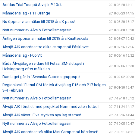
Adidas Trial Tour på Älvsjö IP 10/4
2018-03-28 14:11
Månadens lag - P11 Orange
2018-03-23 14:15
Nu öppnar vi anmälan till 2018 års X-pass!
2018-03-20 13:17
Nytt nummer av Älvsjö Fotbollsmagasin
2018-03-08 15:28
Äntligen öppnar anmälan till 2018 års Knatteskola
2018-03-07 10:42
Älvsjö AIK anordnar tre olika camper på Påsklovet
2018-02-26 12:56
Månadens lag - F06 Vit
2018-02-16 12:32
Båda Älvsjölagen vidare till Futsal SM-slutspel i
2018-02-06 15:30
Helsingborg efter målkalas.
Damlaget går in i Svenska Cupens gruppspel
2018-02-02 09:38
Regionkval i Futsal-SM för två Älvsjölag F15 och P17 helgen
2018-01-30 15:47
3-4 Februari
Nytt nummer av Älvsjö Fotbollsmagasin
2017-12-18 13:12
Älvsjö AIK först ut med projektet Normmedveten fotboll
2017-11-24 14:17
Älvsjö AIK växer.. Elva stycken nya lag startas!
2017-10-26 14:44
Nytt nummer av Älvsjö Fotbollsmagasin
2017-10-05 10:47
Älvsjö AIK anordnar två olika Mini Camper på höstlovet!
2017-09-21 14:11