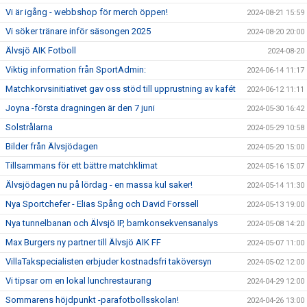
Vi är igång - webbshop för merch öppen!
2024-08-21 15:59
Vi söker tränare inför säsongen 2025
2024-08-20 20:00
Älvsjö AIK Fotboll
2024-08-20
Viktig information från SportAdmin:
2024-06-14 11:17
Matchkorvsinitiativet gav oss stöd till upprustning av kafét
2024-06-12 11:11
Joyna -första dragningen är den 7 juni
2024-05-30 16:42
Solstrålarna
2024-05-29 10:58
Bilder från Älvsjödagen
2024-05-20 15:00
Tillsammans för ett bättre matchklimat
2024-05-16 15:07
Älvsjödagen nu på lördag - en massa kul saker!
2024-05-14 11:30
Nya Sportchefer - Elias Spång och David Forssell
2024-05-13 19:00
Nya tunnelbanan och Älvsjö IP, barnkonsekvensanalys
2024-05-08 14:20
Max Burgers ny partner till Älvsjö AIK FF
2024-05-07 11:00
VillaTakspecialisten erbjuder kostnadsfri taköversyn
2024-05-02 12:00
Vi tipsar om en lokal lunchrestaurang
2024-04-29 12:00
Sommarens höjdpunkt -parafotbollsskolan!
2024-04-26 13:00