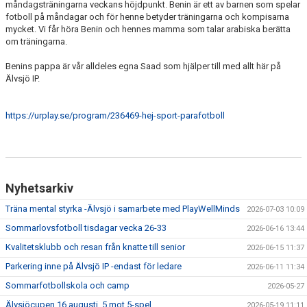
måndagsträningarna veckans höjdpunkt. Benin är ett av barnen som spelar
VÅRDNADSHAVARE
fotboll på måndagar och för henne betyder träningarna och kompisarna
mycket. Vi får höra Benin och hennes mamma som talar arabiska berätta
MATCHER
om träningarna.
UTBILDNINGAR
Benins pappa är vår alldeles egna Saad som hjälper till med allt här på
Älvsjö IP.
https://urplay.se/program/236469-hej-sport-parafotboll
Nyhetsarkiv
Träna mental styrka -Älvsjö i samarbete med PlayWellMinds
2026-07-03 10:09
Sommarlovsfotboll tisdagar vecka 26-33
2026-06-16 13:44
Kvalitetsklubb och resan från knatte till senior
2026-06-15 11:37
Parkering inne på Älvsjö IP -endast för ledare
2026-06-11 11:34
Sommarfotbollskola och camp
2026-05-27
Älvsjöcupen 16 augusti, 5 mot 5-spel
2026-05-19 11:11