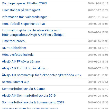
Damlaget spelar i Elitettan 2020!
2019-11-18 10:18
Fiket stänger på vardagar!!!
2019-10-17 13:29
Information från Valberedningen
2019-10-01 14:49
Höst, fotboll & spännande kval
2019-09-30 15:07
Information gällande det utvecklings och
2019-09-26 15:54
förändringsarbete Älvsjö AIK FF nu påbörjat
Time for Heroes..
2019-09-16 16:38
DD = Dubbeldam
2019-09-13 13:18
Höstlovsfotbollsskola
2019-09-10 16:01
Älvsjö AIK FF söker tränare
2019-08-23 15:33
Älvsjö AIK Fotboll ömsar skinn...
2019-08-07 14:22
Älvsjö AIK sommarcup för flickor och pojkar födda 2012
2019-06-11 15:35
Santis Summer Cup
2019-05-29 12:54
Sommarfotbollsskola & Camp
2019-05-15 13:40
Älvsjö AIK Sommarfotbollsskola 2019
2019-04-25 16:00
Sommarfotbollsskola & Sommarcamp 2019
2019-04-04 15:35