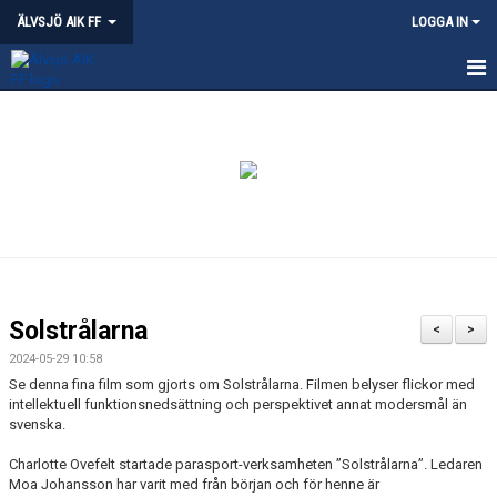
ÄLVSJÖ AIK FF
LOGGA IN
HEM
NYHETER
KVALITETSKLUBB - ÄLVSJÖ
OM ÄLVSJÖ AIK
PARTNERSKAP
Solstrålarna
<
>
ÄLVSJÖS IDROTTSPLATSER
2024-05-29 10:58
Se denna fina film som gjorts om Solstrålarna. Filmen belyser flickor med
intellektuell funktionsnedsättning och perspektivet annat modersmål än
KLÄDPROFIL
svenska.
LEDARE
Charlotte Ovefelt startade parasport-verksamheten ”Solstrålarna”. Ledaren
Moa Johansson har varit med från början och för henne är