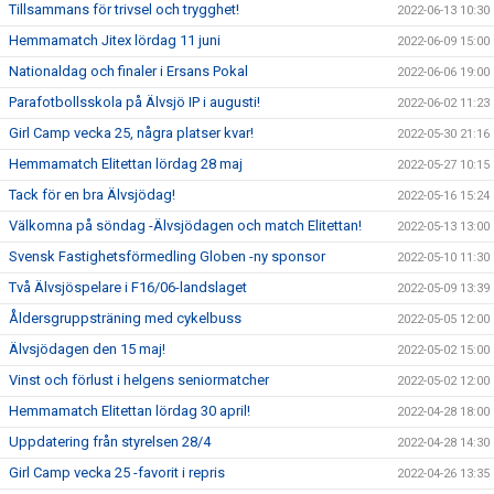
Tillsammans för trivsel och trygghet!
2022-06-13 10:30
Hemmamatch Jitex lördag 11 juni
2022-06-09 15:00
Nationaldag och finaler i Ersans Pokal
2022-06-06 19:00
Parafotbollsskola på Älvsjö IP i augusti!
2022-06-02 11:23
Girl Camp vecka 25, några platser kvar!
2022-05-30 21:16
Hemmamatch Elitettan lördag 28 maj
2022-05-27 10:15
Tack för en bra Älvsjödag!
2022-05-16 15:24
Välkomna på söndag -Älvsjödagen och match Elitettan!
2022-05-13 13:00
Svensk Fastighetsförmedling Globen -ny sponsor
2022-05-10 11:30
Två Älvsjöspelare i F16/06-landslaget
2022-05-09 13:39
Åldersgruppsträning med cykelbuss
2022-05-05 12:00
Älvsjödagen den 15 maj!
2022-05-02 15:00
Vinst och förlust i helgens seniormatcher
2022-05-02 12:00
Hemmamatch Elitettan lördag 30 april!
2022-04-28 18:00
Uppdatering från styrelsen 28/4
2022-04-28 14:30
Girl Camp vecka 25 -favorit i repris
2022-04-26 13:35