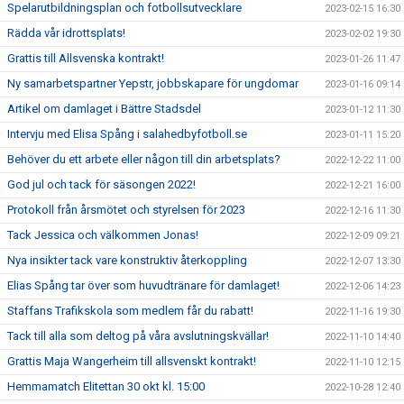
Spelarutbildningsplan och fotbollsutvecklare
2023-02-15 16:30
Rädda vår idrottsplats!
2023-02-02 19:30
Grattis till Allsvenska kontrakt!
2023-01-26 11:47
Ny samarbetspartner Yepstr, jobbskapare för ungdomar
2023-01-16 09:14
Artikel om damlaget i Bättre Stadsdel
2023-01-12 11:30
Intervju med Elisa Spång i salahedbyfotboll.se
2023-01-11 15:20
Behöver du ett arbete eller någon till din arbetsplats?
2022-12-22 11:00
God jul och tack för säsongen 2022!
2022-12-21 16:00
Protokoll från årsmötet och styrelsen för 2023
2022-12-16 11:30
Tack Jessica och välkommen Jonas!
2022-12-09 09:21
Nya insikter tack vare konstruktiv återkoppling
2022-12-07 13:30
Elias Spång tar över som huvudtränare för damlaget!
2022-12-06 14:23
Staffans Trafikskola som medlem får du rabatt!
2022-11-16 19:30
Tack till alla som deltog på våra avslutningskvällar!
2022-11-10 14:40
Grattis Maja Wangerheim till allsvenskt kontrakt!
2022-11-10 12:15
Hemmamatch Elitettan 30 okt kl. 15:00
2022-10-28 12:40