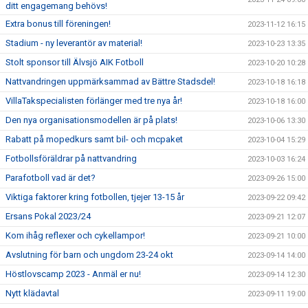
ditt engagemang behövs!
Extra bonus till föreningen!
2023-11-12 16:15
Stadium - ny leverantör av material!
2023-10-23 13:35
Stolt sponsor till Älvsjö AIK Fotboll
2023-10-20 10:28
Nattvandringen uppmärksammad av Bättre Stadsdel!
2023-10-18 16:18
VillaTakspecialisten förlänger med tre nya år!
2023-10-18 16:00
Den nya organisationsmodellen är på plats!
2023-10-06 13:30
Rabatt på mopedkurs samt bil- och mcpaket
2023-10-04 15:29
Fotbollsföräldrar på nattvandring
2023-10-03 16:24
Parafotboll vad är det?
2023-09-26 15:00
Viktiga faktorer kring fotbollen, tjejer 13-15 år
2023-09-22 09:42
Ersans Pokal 2023/24
2023-09-21 12:07
Kom ihåg reflexer och cykellampor!
2023-09-21 10:00
Avslutning för barn och ungdom 23-24 okt
2023-09-14 14:00
Höstlovscamp 2023 - Anmäl er nu!
2023-09-14 12:30
Nytt klädavtal
2023-09-11 19:00