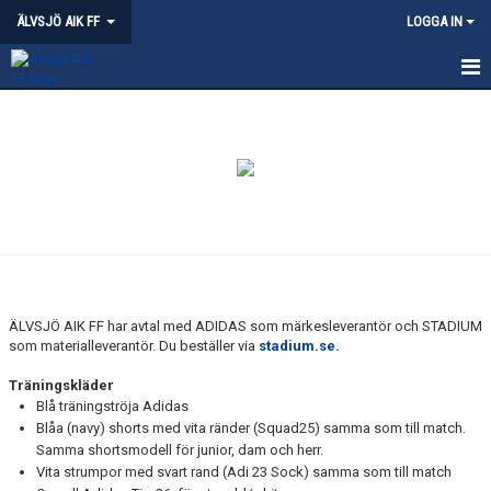
ÄLVSJÖ AIK FF
LOGGA IN
HEM
NYHETER
KVALITETSKLUBB - ÄLVSJÖ
OM ÄLVSJÖ AIK
PARTNERSKAP
ÄLVSJÖ AIK FF har avtal med ADIDAS som märkesleverantör och STADIUM
som materialleverantör. Du beställer via
stadium.se
.
ÄLVSJÖS IDROTTSPLATSER
Träningskläder
KLÄDPROFIL
Blå träningströja Adidas
Blåa (navy) shorts med vita ränder (Squad25) samma som till match.
LEDARE
Samma shortsmodell för junior, dam och herr.
Vita strumpor med svart rand (Adi 23 Sock) samma som till match