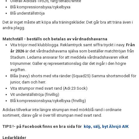
Overall Adidas Tiro26, färg tenabl/white
VÅRDNADSHAVARE
Blå kompressionsbyxa/cykelbyxa
Blå underställströja
MATCHER
Det är inget måste att köpa alla träningskläder. Det går bra att träna även i
andra plagg.
UTBILDNINGAR
Matchställ - beställs och betalas av vårdnadshavarna
Vita tröjor med klubblogga. Reklamtryck samt siffra tryckt i navy.
Från
år 2026
är det vårdnadshavarna själva som beställer matchtröjan från
Stadium. Ledarna ansvarar för att meddela vårdnadshavaren vilket
tröjnummer. Gäller ej representationslag där det ingår i den högre
avgiften.
Blåa (navy) shorts med vita ränder (Squad25) Samma shortsmodell för
junior, dam och herr.
Vita strumpor med svart rand (Adi 23 Sock)
Vit underställströja (frivillig)
Blå kompressionsbyxa/cykelbyxa (frivillig)
Adidas tillverkar inte längre strumpan med mörkblå rand i ordinarie
sortiment, därav går vi över till strumpan med svart rand.
TIPS !- på Facebook finns en bra sida för
köp, sälj, byt Älvsjö AIK
Ledarkläder