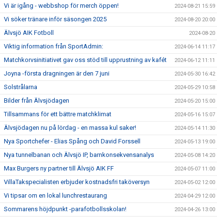
Vi är igång - webbshop för merch öppen!
2024-08-21 15:59
Vi söker tränare inför säsongen 2025
2024-08-20 20:00
Älvsjö AIK Fotboll
2024-08-20
Viktig information från SportAdmin:
2024-06-14 11:17
Matchkorvsinitiativet gav oss stöd till upprustning av kafét
2024-06-12 11:11
Joyna -första dragningen är den 7 juni
2024-05-30 16:42
Solstrålarna
2024-05-29 10:58
Bilder från Älvsjödagen
2024-05-20 15:00
Tillsammans för ett bättre matchklimat
2024-05-16 15:07
Älvsjödagen nu på lördag - en massa kul saker!
2024-05-14 11:30
Nya Sportchefer - Elias Spång och David Forssell
2024-05-13 19:00
Nya tunnelbanan och Älvsjö IP, barnkonsekvensanalys
2024-05-08 14:20
Max Burgers ny partner till Älvsjö AIK FF
2024-05-07 11:00
VillaTakspecialisten erbjuder kostnadsfri taköversyn
2024-05-02 12:00
Vi tipsar om en lokal lunchrestaurang
2024-04-29 12:00
Sommarens höjdpunkt -parafotbollsskolan!
2024-04-26 13:00