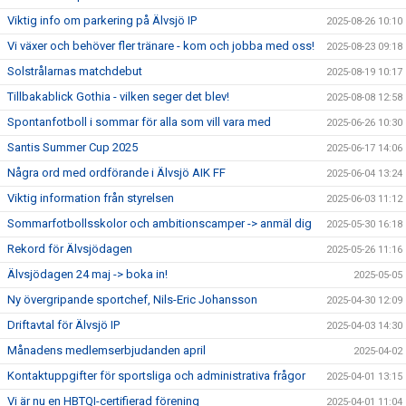
Viktig info om parkering på Älvsjö IP
2025-08-26 10:10
Vi växer och behöver fler tränare - kom och jobba med oss!
2025-08-23 09:18
Solstrålarnas matchdebut
2025-08-19 10:17
Tillbakablick Gothia - vilken seger det blev!
2025-08-08 12:58
Spontanfotboll i sommar för alla som vill vara med
2025-06-26 10:30
Santis Summer Cup 2025
2025-06-17 14:06
Några ord med ordförande i Älvsjö AIK FF
2025-06-04 13:24
Viktig information från styrelsen
2025-06-03 11:12
Sommarfotbollsskolor och ambitionscamper -> anmäl dig
2025-05-30 16:18
Rekord för Älvsjödagen
2025-05-26 11:16
Älvsjödagen 24 maj -> boka in!
2025-05-05
Ny övergripande sportchef, Nils-Eric Johansson
2025-04-30 12:09
Driftavtal för Älvsjö IP
2025-04-03 14:30
Månadens medlemserbjudanden april
2025-04-02
Kontaktuppgifter för sportsliga och administrativa frågor
2025-04-01 13:15
Vi är nu en HBTQI-certifierad förening
2025-04-01 11:04