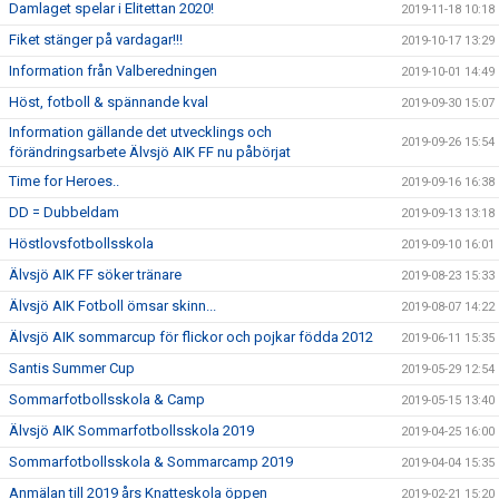
Damlaget spelar i Elitettan 2020!
2019-11-18 10:18
Fiket stänger på vardagar!!!
2019-10-17 13:29
Information från Valberedningen
2019-10-01 14:49
Höst, fotboll & spännande kval
2019-09-30 15:07
Information gällande det utvecklings och
2019-09-26 15:54
förändringsarbete Älvsjö AIK FF nu påbörjat
Time for Heroes..
2019-09-16 16:38
DD = Dubbeldam
2019-09-13 13:18
Höstlovsfotbollsskola
2019-09-10 16:01
Älvsjö AIK FF söker tränare
2019-08-23 15:33
Älvsjö AIK Fotboll ömsar skinn...
2019-08-07 14:22
Älvsjö AIK sommarcup för flickor och pojkar födda 2012
2019-06-11 15:35
Santis Summer Cup
2019-05-29 12:54
Sommarfotbollsskola & Camp
2019-05-15 13:40
Älvsjö AIK Sommarfotbollsskola 2019
2019-04-25 16:00
Sommarfotbollsskola & Sommarcamp 2019
2019-04-04 15:35
Anmälan till 2019 års Knatteskola öppen
2019-02-21 15:20