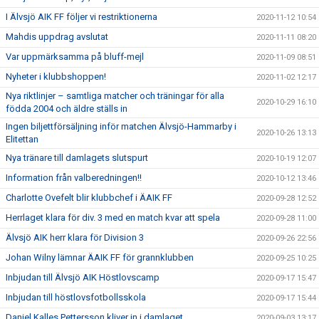
I Älvsjö AIK FF följer vi restriktionerna
2020-11-12 10:54
Mahdis uppdrag avslutat
2020-11-11 08:20
Var uppmärksamma på bluff-mejl
2020-11-09 08:51
Nyheter i klubbshoppen!
2020-11-02 12:17
Nya riktlinjer – samtliga matcher och träningar för alla
2020-10-29 16:10
födda 2004 och äldre ställs in
Ingen biljettförsäljning inför matchen Älvsjö-Hammarby i
2020-10-26 13:13
Elitettan
Nya tränare till damlagets slutspurt
2020-10-19 12:07
Information från valberedningen!!
2020-10-12 13:46
Charlotte Ovefelt blir klubbchef i ÄAIK FF
2020-09-28 12:52
Herrlaget klara för div. 3 med en match kvar att spela
2020-09-28 11:00
Älvsjö AIK herr klara för Division 3
2020-09-26 22:56
Johan Wilny lämnar ÄAIK FF för grannklubben
2020-09-25 10:25
Inbjudan till Älvsjö AIK Höstlovscamp
2020-09-17 15:47
Inbjudan till höstlovsfotbollsskola
2020-09-17 15:44
Daniel Kalles Pettersson kliver in i damlaget
2020-09-03 13:17