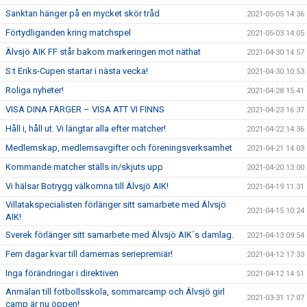
Sanktan hänger på en mycket skör tråd
2021-05-05 14:36
Förtydliganden kring matchspel
2021-05-03 14:05
Älvsjö AIK FF står bakom markeringen mot näthat
2021-04-30 14:57
S:t Eriks-Cupen startar i nästa vecka!
2021-04-30 10:53
Roliga nyheter!
2021-04-28 15:41
VISA DINA FÄRGER – VISA ATT VI FINNS
2021-04-23 16:37
Håll i, håll ut. Vi längtar alla efter matcher!
2021-04-22 14:36
Medlemskap, medlemsavgifter och föreningsverksamhet
2021-04-21 14:03
Kommande matcher ställs in/skjuts upp
2021-04-20 13:00
Vi hälsar Botrygg välkomna till Älvsjö AIK!
2021-04-19 11:31
Villatakspecialisten förlänger sitt samarbete med Älvsjö
2021-04-15 10:24
AIK!
Sverek förlänger sitt samarbete med Älvsjö AIK´s damlag.
2021-04-13 09:54
Fem dagar kvar till damernas seriepremiär!
2021-04-12 17:33
Inga förändringar i direktiven
2021-04-12 14:51
Anmälan till fotbollsskola, sommarcamp och Älvsjö girl
2021-03-31 17:07
camp är nu öppen!