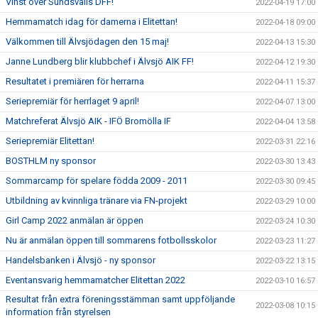
Vinst över Sundsvalls DFF!
2022-04-19 17:00
Hemmamatch idag för damerna i Elitettan!
2022-04-18 09:00
Välkommen till Älvsjödagen den 15 maj!
2022-04-13 15:30
Janne Lundberg blir klubbchef i Älvsjö AIK FF!
2022-04-12 19:30
Resultatet i premiären för herrarna
2022-04-11 15:37
Seriepremiär för herrlaget 9 april!
2022-04-07 13:00
Matchreferat Älvsjö AIK - IFÖ Bromölla IF
2022-04-04 13:58
Seriepremiär Elitettan!
2022-03-31 22:16
BOSTHLM ny sponsor
2022-03-30 13:43
Sommarcamp för spelare födda 2009 - 2011
2022-03-30 09:45
Utbildning av kvinnliga tränare via FN-projekt
2022-03-29 10:00
Girl Camp 2022 anmälan är öppen
2022-03-24 10:30
Nu är anmälan öppen till sommarens fotbollsskolor
2022-03-23 11:27
Handelsbanken i Älvsjö - ny sponsor
2022-03-22 13:15
Eventansvarig hemmamatcher Elitettan 2022
2022-03-10 16:57
Resultat från extra föreningsstämman samt uppföljande
2022-03-08 10:15
information från styrelsen