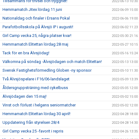
Tillsammans för trivsel och trygghet!
2022-06-13 10:30
Hemmamatch Jitex lördag 11 juni
2022-06-09 15:00
Nationaldag och finaler i Ersans Pokal
2022-06-06 19:00
Parafotbollsskola på Älvsjö IP i augusti!
2022-06-02 11:23
Girl Camp vecka 25, några platser kvar!
2022-05-30 21:16
Hemmamatch Elitettan lördag 28 maj
2022-05-27 10:15
Tack för en bra Älvsjödag!
2022-05-16 15:24
Välkomna på söndag -Älvsjödagen och match Elitettan!
2022-05-13 13:00
Svensk Fastighetsförmedling Globen -ny sponsor
2022-05-10 11:30
Två Älvsjöspelare i F16/06-landslaget
2022-05-09 13:39
Åldersgruppsträning med cykelbuss
2022-05-05 12:00
Älvsjödagen den 15 maj!
2022-05-02 15:00
Vinst och förlust i helgens seniormatcher
2022-05-02 12:00
Hemmamatch Elitettan lördag 30 april!
2022-04-28 18:00
Uppdatering från styrelsen 28/4
2022-04-28 14:30
Girl Camp vecka 25 -favorit i repris
2022-04-26 13:35