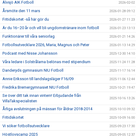
Älvsjö AIK Fotboll
2026-02-02
Årsmöte den 11 mars
2026-01-28 09:12
Fritidskortet -så här gör du
2026-01-27 11:23
Är du 16–20 år och vill bli ungdomstränare inom fotboll
2026-01-23 13:13
Funktionärer till våra seniorlag
2026-01-21 14:26
Fotbollsutvecklare 2026, Maria, Magnus och Peter
2026-01-13 14:29
Podcast med Nisse Johansson
2025-12-30 14:10
Våra ledare i Solstrålarna belönas med stipendium
2025-11-24 11:28
Danderyds gymnasium NIU Fotboll
2025-11-17 16:14
Annie Eriksson till landslagsläger F16/09
2025-11-06 12:44
Fredrika Bremergymnasiet NIU Fotboll
2025-10-21 19:47
Se över ditt tak innan vintern! Erbjudande från
2025-10-16 13:26
VillaTakspecialisten
Årliga avslutningen på mässan för åldrar 2018-2014
2025-10-10 09:32
Fritidskortet
2025-10-09 16:00
Vi söker fotbollsutvecklare
2025-09-23 17:30
Höstlovscamp 2025
2025-09-05 12:37