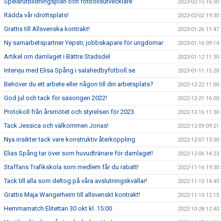
Spelarutbildningsplan och fotbollsutvecklare
2023-02-15 16:30
Rädda vår idrottsplats!
2023-02-02 19:30
Grattis till Allsvenska kontrakt!
2023-01-26 11:47
Ny samarbetspartner Yepstr, jobbskapare för ungdomar
2023-01-16 09:14
Artikel om damlaget i Bättre Stadsdel
2023-01-12 11:30
Intervju med Elisa Spång i salahedbyfotboll.se
2023-01-11 15:20
Behöver du ett arbete eller någon till din arbetsplats?
2022-12-22 11:00
God jul och tack för säsongen 2022!
2022-12-21 16:00
Protokoll från årsmötet och styrelsen för 2023
2022-12-16 11:30
Tack Jessica och välkommen Jonas!
2022-12-09 09:21
Nya insikter tack vare konstruktiv återkoppling
2022-12-07 13:30
Elias Spång tar över som huvudtränare för damlaget!
2022-12-06 14:23
Staffans Trafikskola som medlem får du rabatt!
2022-11-16 19:30
Tack till alla som deltog på våra avslutningskvällar!
2022-11-10 14:40
Grattis Maja Wangerheim till allsvenskt kontrakt!
2022-11-10 12:15
Hemmamatch Elitettan 30 okt kl. 15:00
2022-10-28 12:40