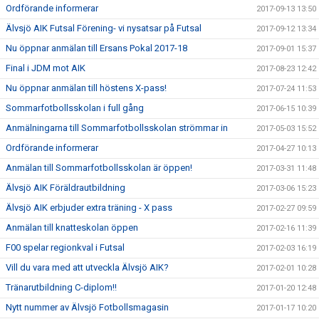
Ordförande informerar
2017-09-13 13:50
Älvsjö AIK Futsal Förening- vi nysatsar på Futsal
2017-09-12 13:34
Nu öppnar anmälan till Ersans Pokal 2017-18
2017-09-01 15:37
Final i JDM mot AIK
2017-08-23 12:42
Nu öppnar anmälan till höstens X-pass!
2017-07-24 11:53
Sommarfotbollsskolan i full gång
2017-06-15 10:39
Anmälningarna till Sommarfotbollsskolan strömmar in
2017-05-03 15:52
Ordförande informerar
2017-04-27 10:13
Anmälan till Sommarfotbollsskolan är öppen!
2017-03-31 11:48
Älvsjö AIK Föräldrautbildning
2017-03-06 15:23
Älvsjö AIK erbjuder extra träning - X pass
2017-02-27 09:59
Anmälan till knatteskolan öppen
2017-02-16 11:39
F00 spelar regionkval i Futsal
2017-02-03 16:19
Vill du vara med att utveckla Älvsjö AIK?
2017-02-01 10:28
Tränarutbildning C-diplom!!
2017-01-20 12:48
Nytt nummer av Älvsjö Fotbollsmagasin
2017-01-17 10:20