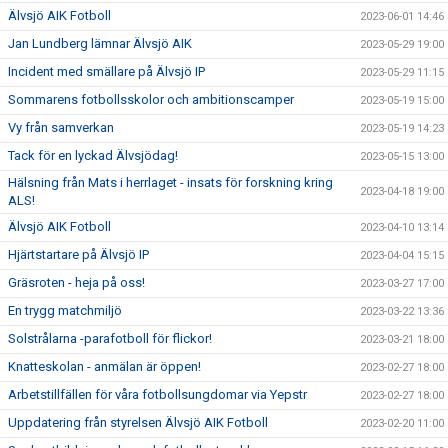
Älvsjö AIK Fotboll
2023-06-01 14:46
Jan Lundberg lämnar Älvsjö AIK
2023-05-29 19:00
Incident med smällare på Älvsjö IP
2023-05-29 11:15
Sommarens fotbollsskolor och ambitionscamper
2023-05-19 15:00
Vy från samverkan
2023-05-19 14:23
Tack för en lyckad Älvsjödag!
2023-05-15 13:00
Hälsning från Mats i herrlaget - insats för forskning kring
2023-04-18 19:00
ALS!
Älvsjö AIK Fotboll
2023-04-10 13:14
Hjärtstartare på Älvsjö IP
2023-04-04 15:15
Gräsroten - heja på oss!
2023-03-27 17:00
En trygg matchmiljö
2023-03-22 13:36
Solstrålarna -parafotboll för flickor!
2023-03-21 18:00
Knatteskolan - anmälan är öppen!
2023-02-27 18:00
Arbetstillfällen för våra fotbollsungdomar via Yepstr
2023-02-27 18:00
Uppdatering från styrelsen Älvsjö AIK Fotboll
2023-02-20 11:00