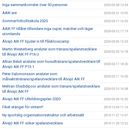
Inga sammankomster över 50 personer
2020-03-28 13:34
ÄAIK:are
2020-03-21 10:05
Sommarfotbollsskola 2020
2020-03-17 16:03
ÄAIK FF tillåter tillsvidare inga cuper, matcher och läger
2020-03-12 17:19
utomlands
Älvsjö AIK FF bjuder in till Påsklovscamp
2020-03-05 15:53
Martin Westerberg ansluter som tränare/spelarutvecklare
2020-02-20 15:18
till Älvsjö AIK FF P16 U
Alban Beluli ansluter som huvudtränare/spelarutvecklare till
2020-02-17 18:20
Älvsjö AIK FF P13-1
Peter Salomonsson ansluter som
2020-02-11 16:00
målvaktstränare/spelarutvecklare till Älvsjö AIK FF
Mehran Shadidipoor ansluter som tränare/spelarutvecklare
2020-02-10 16:58
till Älvsjö AIK FF
Älvsjö AIK FF Utbildningsplan 2020
2020-02-04 16:32
Fiket stänger för vintern!!
2019-12-04 11:14
Ny sportslig organisationsstruktur och arbetssätt
2019-11-27 15:07
Älvsjö AIK FF söker spelarutvecklare
2019-11-20 13:52