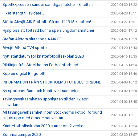
SportExpressen sänder samtliga matcher i Elitettan
2020-04-30 15:22
Fiket stängt tillsvidare...
2020-04-28 10:11
Stötta Älvsjö AIK Fotboll - Gå med i 1915-klubben!
2020-04-27 13:51
Hjälp oss att fortsatt kunna spela ungdomsmatcher
2020-04-24 17:12
Stefan Aletorn slutar hos ÄAIK FF
2020-04-24 13:19
Älvsjö AIK på TV4 sporten
2020-04-20 15:43
Nytt startdatum för knattefotbollsskolan 2020
2020-04-16 16:35
Riktlinjer från Stockholms Fotbollsförbund
2020-04-15 14:24
Köp en digital Bingolott!
2020-04-09 15:46
INFORMATION FRÅN STOCKHOLMS FOTBOLLFÖRBUND
2020-04-08 16:12
Ny sportchef Barn och Knatteverksamheten
2020-04-02 15:28
Tävlingsverksamheten uppskjuten till den 12 april –
2020-04-02 13:45
tillsvidare
All tävlingsverksamhet inom Stockhoms Fotbollförbund
2020-04-01 15:11
skjuts upp med omedelbar verkan
Knattefotbollsskolan 2020 startar om 2 veckor
2020-03-31 13:54
Sommarcamper 2020
2020-03-30 16:57