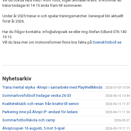
Vill du också vara med? Kom förbi, ingen anmälan krävs. Vi kommer att
VÅRDNADSHAVARE
träna tisdagar kl 14-15 ända fram till sommaren.
MATCHER
Under år 2025 tränar vi och spelar träningsmatcher. Seriespel blir aktuellt
först år 2026.
UTBILDNINGAR
Har du frågor kontakta: info@alvsjoaik.se eller ring Stefan Edlund 076 140
19 15
Vill du läsa mer om motionsformen finns bra fakta på
Svenskfotboll.se
Nyhetsarkiv
Träna mental styrka -Älvsjö i samarbete med PlayWellMinds
2026-07-03 10:09
Sommarlovsfotboll tisdagar vecka 26-33
2026-06-16 13:44
Kvalitetsklubb och resan från knatte till senior
2026-06-15 11:37
Parkering inne på Älvsjö IP -endast för ledare
2026-06-11 11:34
Sommarfotbollskola och camp
2026-05-27
Älvsjöcupen 16 augusti, 5 mot 5-spel
2026-05-19 11:11