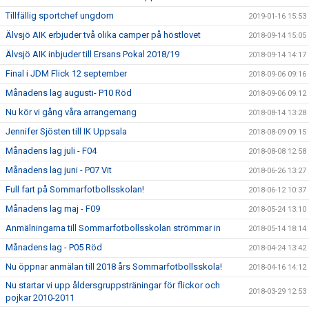
Tillfällig sportchef ungdom
2019-01-16 15:53
Älvsjö AIK erbjuder två olika camper på höstlovet
2018-09-14 15:05
Älvsjö AIK inbjuder till Ersans Pokal 2018/19
2018-09-14 14:17
Final i JDM Flick 12 september
2018-09-06 09:16
Månadens lag augusti- P10 Röd
2018-09-06 09:12
Nu kör vi gång våra arrangemang
2018-08-14 13:28
Jennifer Sjösten till IK Uppsala
2018-08-09 09:15
Månadens lag juli - F04
2018-08-08 12:58
Månadens lag juni - P07 Vit
2018-06-26 13:27
Full fart på Sommarfotbollsskolan!
2018-06-12 10:37
Månadens lag maj - F09
2018-05-24 13:10
Anmälningarna till Sommarfotbollsskolan strömmar in
2018-05-14 18:14
Månadens lag - P05 Röd
2018-04-24 13:42
Nu öppnar anmälan till 2018 års Sommarfotbollsskola!
2018-04-16 14:12
Nu startar vi upp åldersgruppsträningar för flickor och
2018-03-29 12:53
pojkar 2010-2011