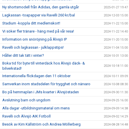
Ny shortsmodell från Adidas, den gamla utgår
2025-01-27 19:47
Lagkassan -toapapper via Ravelli 260 kr/bal
2024-12-03 15:00
Stadium -koppla ditt medlemskort!
2024-11-22 15:00
Vi söker fler tränare - häng med på vår resa!
2024-11-22 14:40
Information om snöröjning på Älvsjö IP
2024-11-20 15:00
Ravelli och lagkassan - julklappstips!
2024-11-04 15:00
Håller ditt tak tätt i vinter?
2024-10-31 13:00
Boka tid för byte till vinterdäck hos Älvsjö däck- &
2024-10-18 11:00
bilverkstad!
Internationella flickdagen den 11 oktober
2024-10-11 09:09
Samverkan inom stadsdelen för trygghet och närvaro
2024-10-08 08:30
Bo på hemmaplan i JMs kvarter i Älvsjöstaden
2024-09-30 11:30
Avslutning barn och ungdom
2024-09-25 16:00
Alla dagar -utbildningsmaterial om mens
2024-09-09 14:38
Ravelli och Älvsjö AIK Fotboll
2024-09-02 14:29
Besök av Kim Källström och Andrea Möllerberg
2024-08-28 14:48