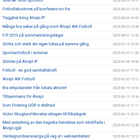
VillaTak -stolt sponsor!
2023-08-29 14:01
Fotbollskontoret på konferens tor-fre
2023-08-29 13:25
Trygghet kring Älvsjö IP
2023-08-24 18:00
Många bra saker på gång inom Älvsjö AIK Fotboll
2023-08-22 13:48
F/P 2013 på sommarträningsläger
2023-08-21 15:40
Stötta och stärk din egen hälsa på samma gång
2023-07-12 10:00
Spontanfotboll i sommar
2023-06-29 11:00
Stölder på Älvsjö IP
2023-06-28 18:00
Fotboll - en god samhällskraft
2023-06-27 17:00
Älvsjö AIK Fotboll
2023-06-20 13:12
Bra erbjudanden från lokala aktörer!
2023-06-19 13:00
Tillsammans för Älvsjö
2023-06-15 19:36
Som förening GÖR vi skillnad
2023-06-13 11:11
Victor Skoglund Morales uttagen till Rikslägret
2023-06-13 09:57
Med anledning av den tragiska händelse som inträffade i
2023-06-09 12:30
Älvsjö igår
Värdegrundsansvariga på väg ut i verksamheten!
2023-06-02 13:12