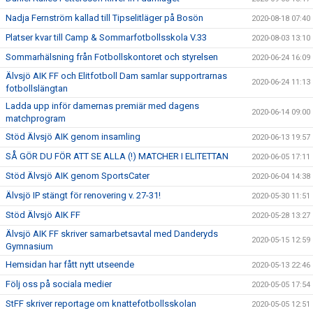
Nadja Fernström kallad till Tipselitläger på Bosön
2020-08-18 07:40
Platser kvar till Camp & Sommarfotbollsskola V.33
2020-08-03 13:10
Sommarhälsning från Fotbollskontoret och styrelsen
2020-06-24 16:09
Älvsjö AIK FF och Elitfotboll Dam samlar supportrarnas
2020-06-24 11:13
fotbollslängtan
Ladda upp inför damernas premiär med dagens
2020-06-14 09:00
matchprogram
Stöd Älvsjö AIK genom insamling
2020-06-13 19:57
SÅ GÖR DU FÖR ATT SE ALLA (!) MATCHER I ELITETTAN
2020-06-05 17:11
Stöd Älvsjö AIK genom SportsCater
2020-06-04 14:38
Älvsjö IP stängt för renovering v. 27-31!
2020-05-30 11:51
Stöd Älvsjö AIK FF
2020-05-28 13:27
Älvsjö AIK FF skriver samarbetsavtal med Danderyds
2020-05-15 12:59
Gymnasium
Hemsidan har fått nytt utseende
2020-05-13 22:46
Följ oss på sociala medier
2020-05-05 17:54
StFF skriver reportage om knattefotbollsskolan
2020-05-05 12:51