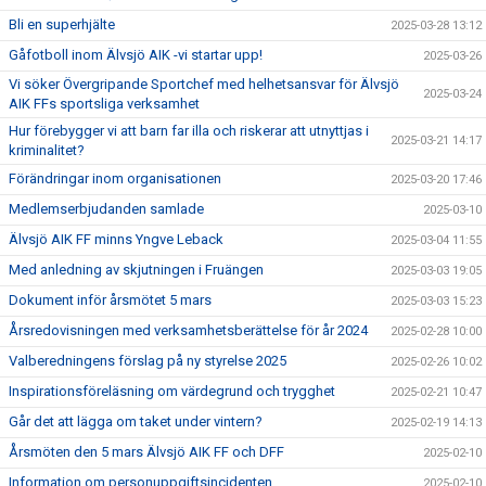
Bli en superhjälte
2025-03-28 13:12
Gåfotboll inom Älvsjö AIK -vi startar upp!
2025-03-26
Vi söker Övergripande Sportchef med helhetsansvar för Älvsjö
2025-03-24
AIK FFs sportsliga verksamhet
Hur förebygger vi att barn far illa och riskerar att utnyttjas i
2025-03-21 14:17
kriminalitet?
Förändringar inom organisationen
2025-03-20 17:46
Medlemserbjudanden samlade
2025-03-10
Älvsjö AIK FF minns Yngve Leback
2025-03-04 11:55
Med anledning av skjutningen i Fruängen
2025-03-03 19:05
Dokument inför årsmötet 5 mars
2025-03-03 15:23
Årsredovisningen med verksamhetsberättelse för år 2024
2025-02-28 10:00
Valberedningens förslag på ny styrelse 2025
2025-02-26 10:02
Inspirationsföreläsning om värdegrund och trygghet
2025-02-21 10:47
Går det att lägga om taket under vintern?
2025-02-19 14:13
Årsmöten den 5 mars Älvsjö AIK FF och DFF
2025-02-10
Information om personuppgiftsincidenten
2025-02-10