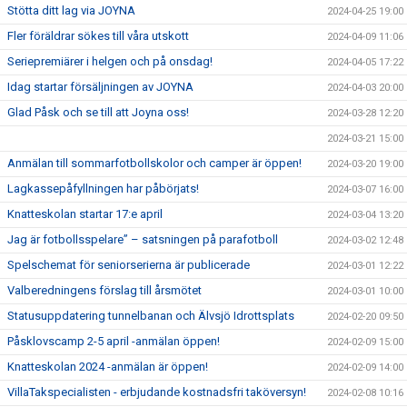
Stötta ditt lag via JOYNA
2024-04-25 19:00
Fler föräldrar sökes till våra utskott
2024-04-09 11:06
Seriepremiärer i helgen och på onsdag!
2024-04-05 17:22
Idag startar försäljningen av JOYNA
2024-04-03 20:00
Glad Påsk och se till att Joyna oss!
2024-03-28 12:20
2024-03-21 15:00
Anmälan till sommarfotbollskolor och camper är öppen!
2024-03-20 19:00
Lagkassepåfyllningen har påbörjats!
2024-03-07 16:00
Knatteskolan startar 17:e april
2024-03-04 13:20
Jag är fotbollsspelare” – satsningen på parafotboll
2024-03-02 12:48
Spelschemat för seniorserierna är publicerade
2024-03-01 12:22
Valberedningens förslag till årsmötet
2024-03-01 10:00
Statusuppdatering tunnelbanan och Älvsjö Idrottsplats
2024-02-20 09:50
Påsklovscamp 2-5 april -anmälan öppen!
2024-02-09 15:00
Knatteskolan 2024 -anmälan är öppen!
2024-02-09 14:00
VillaTakspecialisten - erbjudande kostnadsfri taköversyn!
2024-02-08 10:16