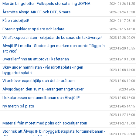
Mer än bingolotter -Folkspels storsatsning JOYNA
2024-01-26 11:25
Årsmöte Älvsjö AIK FF och DFF, 5 mars
2024-01-24 16:38
Få en biobiljett!
2024-01-17 08:10
Föreningskläder spelare och ledare
2024-01-15 14:10
VillaTakspecialisten - erbjudande kostnadsfri taköversyn!
2023-12-28 09:09
Älvsjö IP i media - Staden äger marken och borde "lägga in
2023-12-20 13:55
sitt veto"
Overaller finns nu att prova i kafeterian
2023-12-19 15:00
Skriv under namnlistan - vår idrottsplats -ingen
2023-12-08 14:00
byggarbetsplats!
Vi behöver experthjälp och det är bråttom
2023-12-06 12:00
Älvsjödagen den 18 maj -arrangemanget växer
2023-12-06
I lokalpressen om tunnelbanan och Älvsjö IP
2023-12-05 18:08
Ny merch på plats
2023-12-05 14:15
2023-11-27 18:00
Material från mötet med polis och socialtjänsten
2023-11-27 15:00
Stor risk att Älvsjö IP blir byggarbetsplats för tunnelbanan -
2023-11-24 09:00