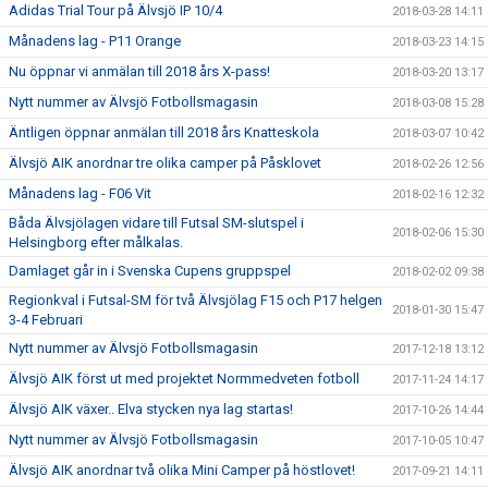
Adidas Trial Tour på Älvsjö IP 10/4
2018-03-28 14:11
Månadens lag - P11 Orange
2018-03-23 14:15
Nu öppnar vi anmälan till 2018 års X-pass!
2018-03-20 13:17
Nytt nummer av Älvsjö Fotbollsmagasin
2018-03-08 15:28
Äntligen öppnar anmälan till 2018 års Knatteskola
2018-03-07 10:42
Älvsjö AIK anordnar tre olika camper på Påsklovet
2018-02-26 12:56
Månadens lag - F06 Vit
2018-02-16 12:32
Båda Älvsjölagen vidare till Futsal SM-slutspel i
2018-02-06 15:30
Helsingborg efter målkalas.
Damlaget går in i Svenska Cupens gruppspel
2018-02-02 09:38
Regionkval i Futsal-SM för två Älvsjölag F15 och P17 helgen
2018-01-30 15:47
3-4 Februari
Nytt nummer av Älvsjö Fotbollsmagasin
2017-12-18 13:12
Älvsjö AIK först ut med projektet Normmedveten fotboll
2017-11-24 14:17
Älvsjö AIK växer.. Elva stycken nya lag startas!
2017-10-26 14:44
Nytt nummer av Älvsjö Fotbollsmagasin
2017-10-05 10:47
Älvsjö AIK anordnar två olika Mini Camper på höstlovet!
2017-09-21 14:11