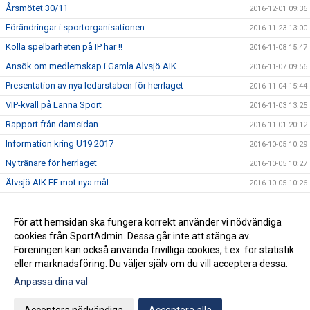
Årsmötet 30/11
2016-12-01 09:36
Förändringar i sportorganisationen
2016-11-23 13:00
Kolla spelbarheten på IP här !!
2016-11-08 15:47
Ansök om medlemskap i Gamla Älvsjö AIK
2016-11-07 09:56
Presentation av nya ledarstaben för herrlaget
2016-11-04 15:44
VIP-kväll på Länna Sport
2016-11-03 13:25
Rapport från damsidan
2016-11-01 20:12
Information kring U19 2017
2016-10-05 10:29
Ny tränare för herrlaget
2016-10-05 10:27
Älvsjö AIK FF mot nya mål
2016-10-05 10:26
Final i JDM
2016-08-31 09:42
Santis Summer Cup
För att hemsidan ska fungera korrekt använder vi nödvändiga
2016-08-31 09:41
cookies från SportAdmin. Dessa går inte att stänga av.
Välkomna tillbaka efter sommaruppehållet
2016-08-31 09:39
Föreningen kan också använda frivilliga cookies, t.ex. för statistik
eller marknadsföring. Du väljer själv om du vill acceptera dessa.
Anpassa dina val
Cookie-inställningar
Gå till Webbversion