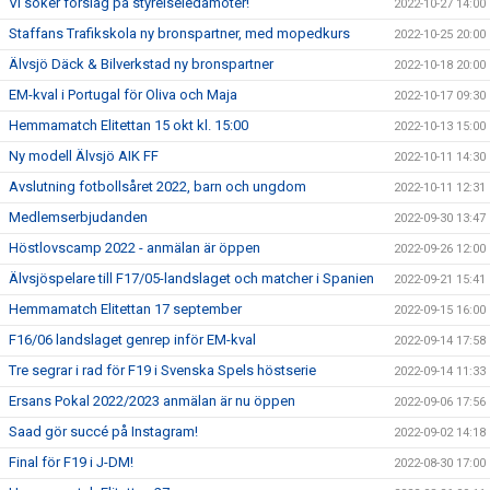
Vi söker förslag på styrelseledamöter!
2022-10-27 14:00
Staffans Trafikskola ny bronspartner, med mopedkurs
2022-10-25 20:00
Älvsjö Däck & Bilverkstad ny bronspartner
2022-10-18 20:00
EM-kval i Portugal för Oliva och Maja
2022-10-17 09:30
Hemmamatch Elitettan 15 okt kl. 15:00
2022-10-13 15:00
Ny modell Älvsjö AIK FF
2022-10-11 14:30
Avslutning fotbollsåret 2022, barn och ungdom
2022-10-11 12:31
Medlemserbjudanden
2022-09-30 13:47
Höstlovscamp 2022 - anmälan är öppen
2022-09-26 12:00
Älvsjöspelare till F17/05-landslaget och matcher i Spanien
2022-09-21 15:41
Hemmamatch Elitettan 17 september
2022-09-15 16:00
F16/06 landslaget genrep inför EM-kval
2022-09-14 17:58
Tre segrar i rad för F19 i Svenska Spels höstserie
2022-09-14 11:33
Ersans Pokal 2022/2023 anmälan är nu öppen
2022-09-06 17:56
Saad gör succé på Instagram!
2022-09-02 14:18
Final för F19 i J-DM!
2022-08-30 17:00