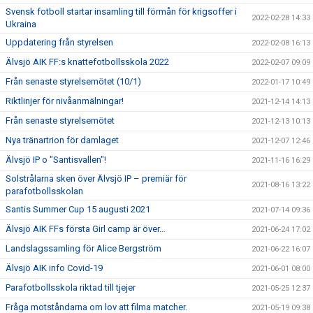
Svensk fotboll startar insamling till förmån för krigsoffer i
2022-02-28 14:33
Ukraina
Uppdatering från styrelsen
2022-02-08 16:13
Älvsjö AIK FF:s knattefotbollsskola 2022
2022-02-07 09:09
Från senaste styrelsemötet (10/1)
2022-01-17 10:49
Riktlinjer för nivåanmälningar!
2021-12-14 14:13
Från senaste styrelsemötet
2021-12-13 10:13
Nya tränartrion för damlaget
2021-12-07 12:46
Älvsjö IP o "Santisvallen"!
2021-11-16 16:29
Solstrålarna sken över Älvsjö IP – premiär för
2021-08-16 13:22
parafotbollsskolan
Santis Summer Cup 15 augusti 2021
2021-07-14 09:36
Älvsjö AIK FFs första Girl camp är över…
2021-06-24 17:02
Landslagssamling för Alice Bergström
2021-06-22 16:07
Älvsjö AIK info Covid-19
2021-06-01 08:00
Parafotbollsskola riktad till tjejer
2021-05-25 12:37
Fråga motståndarna om lov att filma matcher.
2021-05-19 09:38