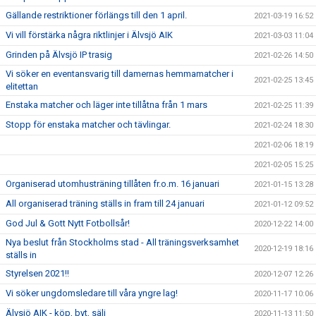
Gällande restriktioner förlängs till den 1 april.
2021-03-19 16:52
Vi vill förstärka några riktlinjer i Älvsjö AIK
2021-03-03 11:04
Grinden på Älvsjö IP trasig
2021-02-26 14:50
Vi söker en eventansvarig till damernas hemmamatcher i
2021-02-25 13:45
elitettan
Enstaka matcher och läger inte tillåtna från 1 mars
2021-02-25 11:39
Stopp för enstaka matcher och tävlingar.
2021-02-24 18:30
2021-02-06 18:19
2021-02-05 15:25
Organiserad utomhusträning tillåten fr.o.m. 16 januari
2021-01-15 13:28
All organiserad träning ställs in fram till 24 januari
2021-01-12 09:52
God Jul & Gott Nytt Fotbollsår!
2020-12-22 14:00
Nya beslut från Stockholms stad - All träningsverksamhet
2020-12-19 18:16
ställs in
Styrelsen 2021!!
2020-12-07 12:26
Vi söker ungdomsledare till våra yngre lag!
2020-11-17 10:06
Älvsjö AIK - köp, byt, sälj
2020-11-13 11:50