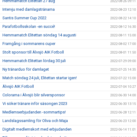
Hemmamatch Elitettan 27 aug
2022-08-26 09:11
Intervju med damlagstränarna
2022-08-23 12:10
Santis Summer Cup 2022
2022-08-22 14:10
Parafotbollsskolan -en succé!
2022-08-12 16:30
Hemmamatch Elitettan söndag 14 augusti
2022-08-11 15:00
Framgång i sommarens cuper
2022-08-02 17:00
Stolt sponsor till Älvsjö AIK Fotboll
2022-08-01 11:50
Hemmamatch Elitettan lördag 30 juli
2022-07-29 09:00
Ny tränarduo för damlaget
2022-07-25 14:35
Match söndag 24 juli, Elitettan startar igen!
2022-07-22 15:00
Älvsjö AIK Fotboll
2022-07-04 10:27
Colorama i Älvsjö blir silversponsor
2022-06-30 14:00
Vi söker tränare inför säsongen 2023
2022-06-30 13:15
Medlemserbjudanden -sommartips!
2022-06-28 12:11
Landslagssamling för Oliva och Maja
2022-06-23 12:00
Digitalt medlemskort med erbjudanden
2022-06-14 11:01