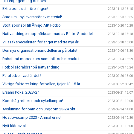
ditt engagemang behövs!
Extra bonus till föreningen!
2023-11-12 16:15
Stadium - ny leverantör av material!
2023-10-23 13:35
Stolt sponsor till Älvsjö AIK Fotboll
2023-10-20 10:28
Nattvandringen uppmärksammad av Bättre Stadsdel!
2023-10-18 16:18
VillaTakspecialisten förlänger med tre nya år!
2023-10-18 16:00
Den nya organisationsmodellen är på plats!
2023-10-06 13:30
Rabatt på mopedkurs samt bil- och mcpaket
2023-10-04 15:29
Fotbollsföräldrar på nattvandring
2023-10-03 16:24
Parafotboll vad är det?
2023-09-26 15:00
Viktiga faktorer kring fotbollen, tjejer 13-15 år
2023-09-22 09:42
Ersans Pokal 2023/24
2023-09-21 12:07
Kom ihåg reflexer och cykellampor!
2023-09-21 10:00
Avslutning för barn och ungdom 23-24 okt
2023-09-14 14:00
Höstlovscamp 2023 - Anmäl er nu!
2023-09-14 12:30
Nytt klädavtal
2023-09-11 19:00