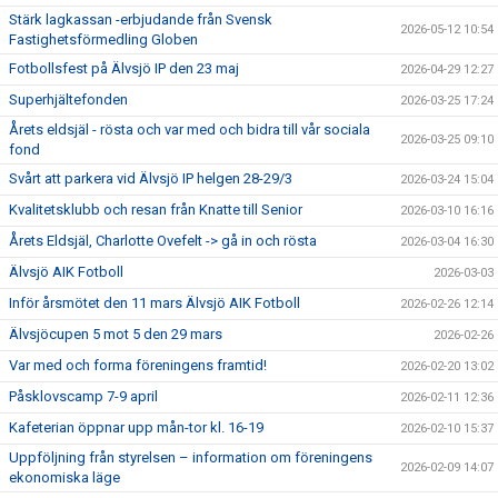
Stärk lagkassan -erbjudande från Svensk
2026-05-12 10:54
Fastighetsförmedling Globen
Fotbollsfest på Älvsjö IP den 23 maj
2026-04-29 12:27
Superhjältefonden
2026-03-25 17:24
Årets eldsjäl - rösta och var med och bidra till vår sociala
2026-03-25 09:10
fond
Svårt att parkera vid Älvsjö IP helgen 28-29/3
2026-03-24 15:04
Kvalitetsklubb och resan från Knatte till Senior
2026-03-10 16:16
Årets Eldsjäl, Charlotte Ovefelt -> gå in och rösta
2026-03-04 16:30
Älvsjö AIK Fotboll
2026-03-03
Inför årsmötet den 11 mars Älvsjö AIK Fotboll
2026-02-26 12:14
Älvsjöcupen 5 mot 5 den 29 mars
2026-02-26
Var med och forma föreningens framtid!
2026-02-20 13:02
Påsklovscamp 7-9 april
2026-02-11 12:36
Kafeterian öppnar upp mån-tor kl. 16-19
2026-02-10 15:37
Uppföljning från styrelsen – information om föreningens
2026-02-09 14:07
ekonomiska läge