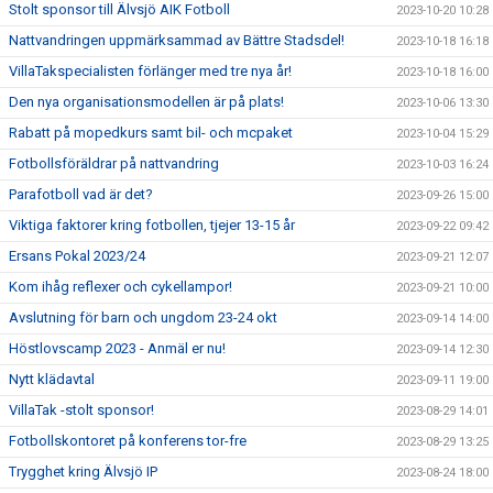
Stolt sponsor till Älvsjö AIK Fotboll
2023-10-20 10:28
Nattvandringen uppmärksammad av Bättre Stadsdel!
2023-10-18 16:18
VillaTakspecialisten förlänger med tre nya år!
2023-10-18 16:00
Den nya organisationsmodellen är på plats!
2023-10-06 13:30
Rabatt på mopedkurs samt bil- och mcpaket
2023-10-04 15:29
Fotbollsföräldrar på nattvandring
2023-10-03 16:24
Parafotboll vad är det?
2023-09-26 15:00
Viktiga faktorer kring fotbollen, tjejer 13-15 år
2023-09-22 09:42
Ersans Pokal 2023/24
2023-09-21 12:07
Kom ihåg reflexer och cykellampor!
2023-09-21 10:00
Avslutning för barn och ungdom 23-24 okt
2023-09-14 14:00
Höstlovscamp 2023 - Anmäl er nu!
2023-09-14 12:30
Nytt klädavtal
2023-09-11 19:00
VillaTak -stolt sponsor!
2023-08-29 14:01
Fotbollskontoret på konferens tor-fre
2023-08-29 13:25
Trygghet kring Älvsjö IP
2023-08-24 18:00