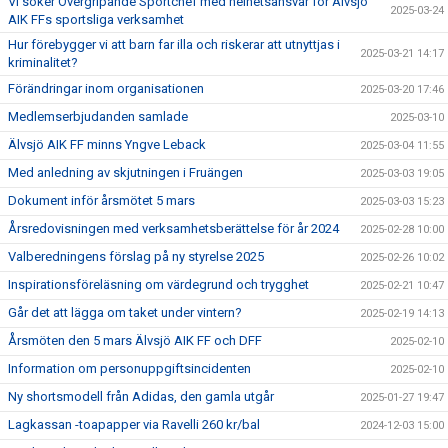
Vi söker Övergripande Sportchef med helhetsansvar för Älvsjö
2025-03-24
AIK FFs sportsliga verksamhet
Hur förebygger vi att barn far illa och riskerar att utnyttjas i
2025-03-21 14:17
kriminalitet?
Förändringar inom organisationen
2025-03-20 17:46
Medlemserbjudanden samlade
2025-03-10
Älvsjö AIK FF minns Yngve Leback
2025-03-04 11:55
Med anledning av skjutningen i Fruängen
2025-03-03 19:05
Dokument inför årsmötet 5 mars
2025-03-03 15:23
Årsredovisningen med verksamhetsberättelse för år 2024
2025-02-28 10:00
Valberedningens förslag på ny styrelse 2025
2025-02-26 10:02
Inspirationsföreläsning om värdegrund och trygghet
2025-02-21 10:47
Går det att lägga om taket under vintern?
2025-02-19 14:13
Årsmöten den 5 mars Älvsjö AIK FF och DFF
2025-02-10
Information om personuppgiftsincidenten
2025-02-10
Ny shortsmodell från Adidas, den gamla utgår
2025-01-27 19:47
Lagkassan -toapapper via Ravelli 260 kr/bal
2024-12-03 15:00