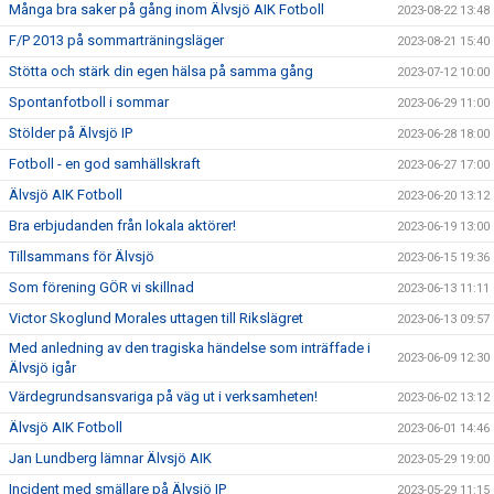
Många bra saker på gång inom Älvsjö AIK Fotboll
2023-08-22 13:48
F/P 2013 på sommarträningsläger
2023-08-21 15:40
Stötta och stärk din egen hälsa på samma gång
2023-07-12 10:00
Spontanfotboll i sommar
2023-06-29 11:00
Stölder på Älvsjö IP
2023-06-28 18:00
Fotboll - en god samhällskraft
2023-06-27 17:00
Älvsjö AIK Fotboll
2023-06-20 13:12
Bra erbjudanden från lokala aktörer!
2023-06-19 13:00
Tillsammans för Älvsjö
2023-06-15 19:36
Som förening GÖR vi skillnad
2023-06-13 11:11
Victor Skoglund Morales uttagen till Rikslägret
2023-06-13 09:57
Med anledning av den tragiska händelse som inträffade i
2023-06-09 12:30
Älvsjö igår
Värdegrundsansvariga på väg ut i verksamheten!
2023-06-02 13:12
Älvsjö AIK Fotboll
2023-06-01 14:46
Jan Lundberg lämnar Älvsjö AIK
2023-05-29 19:00
Incident med smällare på Älvsjö IP
2023-05-29 11:15