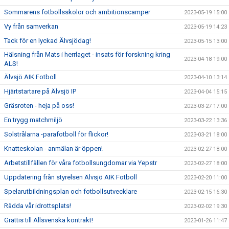
Sommarens fotbollsskolor och ambitionscamper
2023-05-19 15:00
Vy från samverkan
2023-05-19 14:23
Tack för en lyckad Älvsjödag!
2023-05-15 13:00
Hälsning från Mats i herrlaget - insats för forskning kring
2023-04-18 19:00
ALS!
Älvsjö AIK Fotboll
2023-04-10 13:14
Hjärtstartare på Älvsjö IP
2023-04-04 15:15
Gräsroten - heja på oss!
2023-03-27 17:00
En trygg matchmiljö
2023-03-22 13:36
Solstrålarna -parafotboll för flickor!
2023-03-21 18:00
Knatteskolan - anmälan är öppen!
2023-02-27 18:00
Arbetstillfällen för våra fotbollsungdomar via Yepstr
2023-02-27 18:00
Uppdatering från styrelsen Älvsjö AIK Fotboll
2023-02-20 11:00
Spelarutbildningsplan och fotbollsutvecklare
2023-02-15 16:30
Rädda vår idrottsplats!
2023-02-02 19:30
Grattis till Allsvenska kontrakt!
2023-01-26 11:47