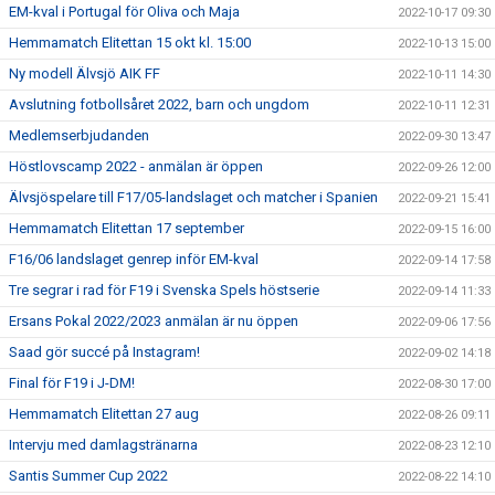
EM-kval i Portugal för Oliva och Maja
2022-10-17 09:30
Hemmamatch Elitettan 15 okt kl. 15:00
2022-10-13 15:00
Ny modell Älvsjö AIK FF
2022-10-11 14:30
Avslutning fotbollsåret 2022, barn och ungdom
2022-10-11 12:31
Medlemserbjudanden
2022-09-30 13:47
Höstlovscamp 2022 - anmälan är öppen
2022-09-26 12:00
Älvsjöspelare till F17/05-landslaget och matcher i Spanien
2022-09-21 15:41
Hemmamatch Elitettan 17 september
2022-09-15 16:00
F16/06 landslaget genrep inför EM-kval
2022-09-14 17:58
Tre segrar i rad för F19 i Svenska Spels höstserie
2022-09-14 11:33
Ersans Pokal 2022/2023 anmälan är nu öppen
2022-09-06 17:56
Saad gör succé på Instagram!
2022-09-02 14:18
Final för F19 i J-DM!
2022-08-30 17:00
Hemmamatch Elitettan 27 aug
2022-08-26 09:11
Intervju med damlagstränarna
2022-08-23 12:10
Santis Summer Cup 2022
2022-08-22 14:10