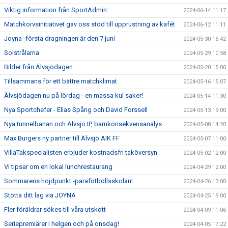
Viktig information från SportAdmin:
2024-06-14 11:17
Matchkorvsinitiativet gav oss stöd till upprustning av kafét
2024-06-12 11:11
Joyna -första dragningen är den 7 juni
2024-05-30 16:42
Solstrålarna
2024-05-29 10:58
Bilder från Älvsjödagen
2024-05-20 15:00
Tillsammans för ett bättre matchklimat
2024-05-16 15:07
Älvsjödagen nu på lördag - en massa kul saker!
2024-05-14 11:30
Nya Sportchefer - Elias Spång och David Forssell
2024-05-13 19:00
Nya tunnelbanan och Älvsjö IP, barnkonsekvensanalys
2024-05-08 14:20
Max Burgers ny partner till Älvsjö AIK FF
2024-05-07 11:00
VillaTakspecialisten erbjuder kostnadsfri taköversyn
2024-05-02 12:00
Vi tipsar om en lokal lunchrestaurang
2024-04-29 12:00
Sommarens höjdpunkt -parafotbollsskolan!
2024-04-26 13:00
Stötta ditt lag via JOYNA
2024-04-25 19:00
Fler föräldrar sökes till våra utskott
2024-04-09 11:06
Seriepremiärer i helgen och på onsdag!
2024-04-05 17:22