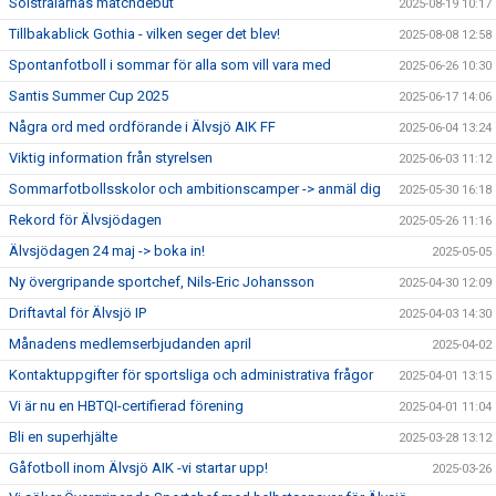
Solstrålarnas matchdebut
2025-08-19 10:17
Tillbakablick Gothia - vilken seger det blev!
2025-08-08 12:58
Spontanfotboll i sommar för alla som vill vara med
2025-06-26 10:30
Santis Summer Cup 2025
2025-06-17 14:06
Några ord med ordförande i Älvsjö AIK FF
2025-06-04 13:24
Viktig information från styrelsen
2025-06-03 11:12
Sommarfotbollsskolor och ambitionscamper -> anmäl dig
2025-05-30 16:18
Rekord för Älvsjödagen
2025-05-26 11:16
Älvsjödagen 24 maj -> boka in!
2025-05-05
Ny övergripande sportchef, Nils-Eric Johansson
2025-04-30 12:09
Driftavtal för Älvsjö IP
2025-04-03 14:30
Månadens medlemserbjudanden april
2025-04-02
Kontaktuppgifter för sportsliga och administrativa frågor
2025-04-01 13:15
Vi är nu en HBTQI-certifierad förening
2025-04-01 11:04
Bli en superhjälte
2025-03-28 13:12
Gåfotboll inom Älvsjö AIK -vi startar upp!
2025-03-26