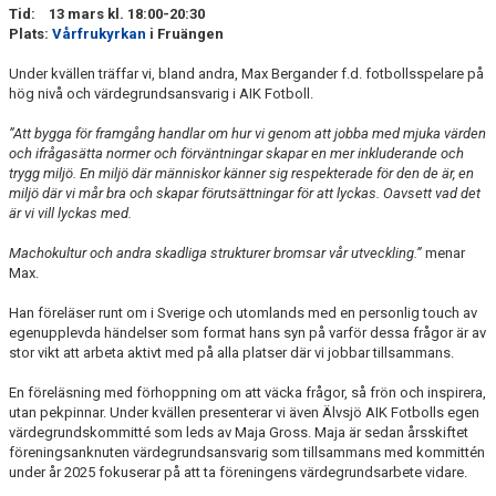
VÅRDNADSHAVARE
Tid: 13 mars kl. 18:00-20:30
Plats:
Vårfrukyrkan
i Fruängen
MATCHER
Under kvällen träffar vi, bland andra, Max Bergander f.d. fotbollsspelare på
hög nivå och värdegrundsansvarig i AIK Fotboll.
UTBILDNINGAR
”Att bygga för framgång handlar om hur vi genom att jobba med mjuka värden
och ifrågasätta normer och förväntningar skapar en mer inkluderande och
trygg miljö. En miljö där människor känner sig respekterade för den de är, en
miljö där vi mår bra och skapar förutsättningar för att lyckas. Oavsett vad det
är vi vill lyckas med.
Machokultur och andra skadliga strukturer bromsar vår utveckling.”
menar
Max.
Han föreläser runt om i Sverige och utomlands med en personlig touch av
egenupplevda händelser som format hans syn på varför dessa frågor är av
stor vikt att arbeta aktivt med på alla platser där vi jobbar tillsammans.
En föreläsning med förhoppning om att väcka frågor, så frön och inspirera,
utan pekpinnar. Under kvällen presenterar vi även Älvsjö AIK Fotbolls egen
värdegrundskommitté som leds av Maja Gross. Maja är sedan årsskiftet
föreningsanknuten värdegrundsansvarig som tillsammans med kommittén
under år 2025 fokuserar på att ta föreningens värdegrundsarbete vidare.