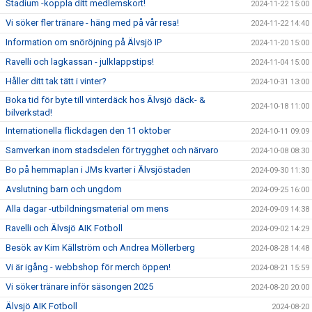
Stadium -koppla ditt medlemskort!
2024-11-22 15:00
Vi söker fler tränare - häng med på vår resa!
2024-11-22 14:40
Information om snöröjning på Älvsjö IP
2024-11-20 15:00
Ravelli och lagkassan - julklappstips!
2024-11-04 15:00
Håller ditt tak tätt i vinter?
2024-10-31 13:00
Boka tid för byte till vinterdäck hos Älvsjö däck- &
2024-10-18 11:00
bilverkstad!
Internationella flickdagen den 11 oktober
2024-10-11 09:09
Samverkan inom stadsdelen för trygghet och närvaro
2024-10-08 08:30
Bo på hemmaplan i JMs kvarter i Älvsjöstaden
2024-09-30 11:30
Avslutning barn och ungdom
2024-09-25 16:00
Alla dagar -utbildningsmaterial om mens
2024-09-09 14:38
Ravelli och Älvsjö AIK Fotboll
2024-09-02 14:29
Besök av Kim Källström och Andrea Möllerberg
2024-08-28 14:48
Vi är igång - webbshop för merch öppen!
2024-08-21 15:59
Vi söker tränare inför säsongen 2025
2024-08-20 20:00
Älvsjö AIK Fotboll
2024-08-20