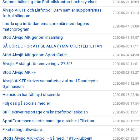
Sommarhälsning från Fotbollskontoret och styrelsen
2020-06-24 16:09
Älvsjö AIK FF och Elitfotboll Dam samlar supportrarnas
2020-06-24 11:13
fotbollslängtan
Ladda upp inför damernas premiär med dagens
2020-06-14 09:00
matchprogram
Stöd Älvsjö AIK genom insamling
2020-06-13 19:57
SÅ GÖR DU FÖR ATT SE ALLA (!) MATCHER I ELITETTAN
2020-06-05 17:11
Stöd Älvsjö AIK genom SportsCater
2020-06-04 14:38
Älvsjö IP stängt för renovering v. 27-31!
2020-05-30 11:51
Stöd Älvsjö AIK FF
2020-05-28 13:27
Älvsjö AIK FF skriver samarbetsavtal med Danderyds
2020-05-15 12:59
Gymnasium
Hemsidan har fått nytt utseende
2020-05-13 22:46
Följ oss på sociala medier
2020-05-05 17:54
StFF skriver reportage om knattefotbollsskolan
2020-05-05 12:51
SportExpressen sänder samtliga matcher i Elitettan
2020-04-30 15:22
Fiket stängt tillsvidare...
2020-04-28 10:11
Stötta Älvsjö AIK Fotboll - Gå med i 1915-klubben!
2020-04-27 13:51