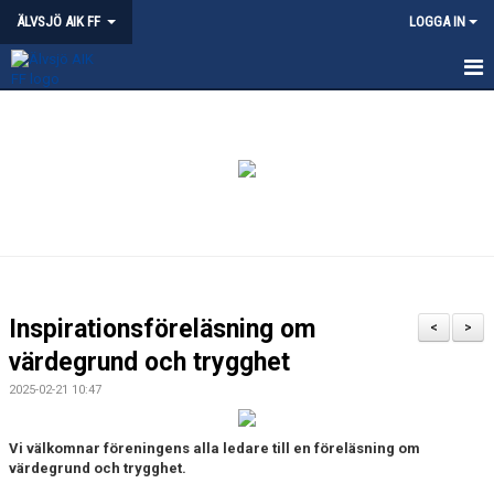
ÄLVSJÖ AIK FF
LOGGA IN
HEM
NYHETER
KVALITETSKLUBB - ÄLVSJÖ
OM ÄLVSJÖ AIK
PARTNERSKAP
Inspirationsföreläsning om
<
>
ÄLVSJÖS IDROTTSPLATSER
värdegrund och trygghet
2025-02-21 10:47
KLÄDPROFIL
Vi välkomnar föreningens alla ledare till en föreläsning om
LEDARE
värdegrund och trygghet.