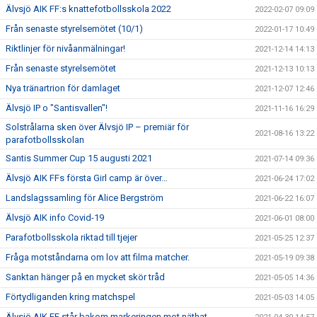
Älvsjö AIK FF:s knattefotbollsskola 2022
2022-02-07 09:09
Från senaste styrelsemötet (10/1)
2022-01-17 10:49
Riktlinjer för nivåanmälningar!
2021-12-14 14:13
Från senaste styrelsemötet
2021-12-13 10:13
Nya tränartrion för damlaget
2021-12-07 12:46
Älvsjö IP o "Santisvallen"!
2021-11-16 16:29
Solstrålarna sken över Älvsjö IP – premiär för
2021-08-16 13:22
parafotbollsskolan
Santis Summer Cup 15 augusti 2021
2021-07-14 09:36
Älvsjö AIK FFs första Girl camp är över…
2021-06-24 17:02
Landslagssamling för Alice Bergström
2021-06-22 16:07
Älvsjö AIK info Covid-19
2021-06-01 08:00
Parafotbollsskola riktad till tjejer
2021-05-25 12:37
Fråga motståndarna om lov att filma matcher.
2021-05-19 09:38
Sanktan hänger på en mycket skör tråd
2021-05-05 14:36
Förtydliganden kring matchspel
2021-05-03 14:05
Älvsjö AIK FF står bakom markeringen mot näthat