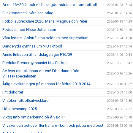
Är du 16–20 år och vill bli ungdomstränare inom fotboll
2026-01-23 13:13
Funktionärer till våra seniorlag
2026-01-21 14:26
Fotbollsutvecklare 2026, Maria, Magnus och Peter
2026-01-13 14:29
Podcast med Nisse Johansson
2025-12-30 14:10
Våra ledare i Solstrålarna belönas med stipendium
2025-11-24 11:28
Danderyds gymnasium NIU Fotboll
2025-11-17 16:14
Annie Eriksson till landslagsläger F16/09
2025-11-06 12:44
Fredrika Bremergymnasiet NIU Fotboll
2025-10-21 19:47
Se över ditt tak innan vintern! Erbjudande från
2025-10-16 13:26
VillaTakspecialisten
Årliga avslutningen på mässan för åldrar 2018-2014
2025-10-10 09:32
Fritidskortet
2025-10-09 16:00
Vi söker fotbollsutvecklare
2025-09-23 17:30
Höstlovscamp 2025
2025-09-05 12:37
Viktig info om parkering på Älvsjö IP
2025-08-26 10:10
Vi växer och behöver fler tränare - kom och jobba med oss!
2025-08-23 09:18