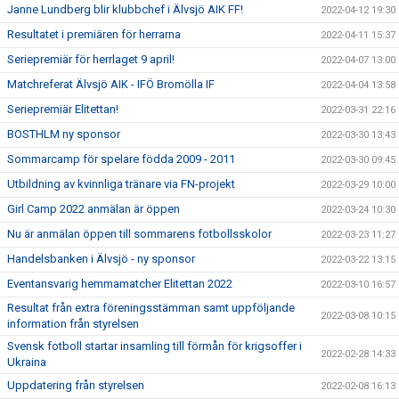
Janne Lundberg blir klubbchef i Älvsjö AIK FF!
2022-04-12 19:30
Resultatet i premiären för herrarna
2022-04-11 15:37
Seriepremiär för herrlaget 9 april!
2022-04-07 13:00
Matchreferat Älvsjö AIK - IFÖ Bromölla IF
2022-04-04 13:58
Seriepremiär Elitettan!
2022-03-31 22:16
BOSTHLM ny sponsor
2022-03-30 13:43
Sommarcamp för spelare födda 2009 - 2011
2022-03-30 09:45
Utbildning av kvinnliga tränare via FN-projekt
2022-03-29 10:00
Girl Camp 2022 anmälan är öppen
2022-03-24 10:30
Nu är anmälan öppen till sommarens fotbollsskolor
2022-03-23 11:27
Handelsbanken i Älvsjö - ny sponsor
2022-03-22 13:15
Eventansvarig hemmamatcher Elitettan 2022
2022-03-10 16:57
Resultat från extra föreningsstämman samt uppföljande
2022-03-08 10:15
information från styrelsen
Svensk fotboll startar insamling till förmån för krigsoffer i
2022-02-28 14:33
Ukraina
Uppdatering från styrelsen
2022-02-08 16:13