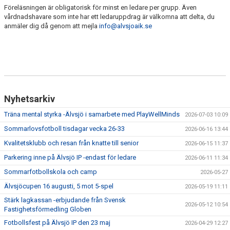
Föreläsningen är obligatorisk för minst en ledare per grupp. Även
vårdnadshavare som inte har ett ledaruppdrag är välkomna att delta, du
anmäler dig då genom att mejla
info@alvsjoaik.se
Nyhetsarkiv
Träna mental styrka -Älvsjö i samarbete med PlayWellMinds
2026-07-03 10:09
Sommarlovsfotboll tisdagar vecka 26-33
2026-06-16 13:44
Kvalitetsklubb och resan från knatte till senior
2026-06-15 11:37
Parkering inne på Älvsjö IP -endast för ledare
2026-06-11 11:34
Sommarfotbollskola och camp
2026-05-27
Älvsjöcupen 16 augusti, 5 mot 5-spel
2026-05-19 11:11
Stärk lagkassan -erbjudande från Svensk
2026-05-12 10:54
Fastighetsförmedling Globen
Fotbollsfest på Älvsjö IP den 23 maj
2026-04-29 12:27