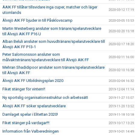
ÄAIK FF tillåter tillsvidare inga cuper, matcher och läger
2020-03-12 17:19
utomlands
Älvsjö AIK FF bjuder in till Påsklovscamp
2020-03-05 15:53
Martin Westerberg ansluter som tränare/spelarutvecklare
2020-02-20 15:18
till Älvsjö AIK FF P16 U
Alban Beluli ansluter som huvudtränare/spelarutvecklare till
2020-02-17 18:20
Älvsjö AIK FF P13-1
Peter Salomonsson ansluter som
2020-02-11 16:00
målvaktstränare/spelarutvecklare till Älvsjö AIK FF
Mehran Shadidipoor ansluter som tränare/spelarutvecklare
2020-02-10 16:58
till Älvsjö AIK FF
Älvsjö AIK FF Utbildningsplan 2020
2020-02-04 16:32
Fiket stänger för vintern!!
2019-12-04 11:14
Ny sportslig organisationsstruktur och arbetssätt
2019-11-27 15:07
Älvsjö AIK FF söker spelarutvecklare
2019-11-20 13:52
Damlaget spelar i Elitettan 2020!
2019-11-18 10:18
Fiket stänger på vardagar!!!
2019-10-17 13:29
Information från Valberedningen
2019-10-01 14:49