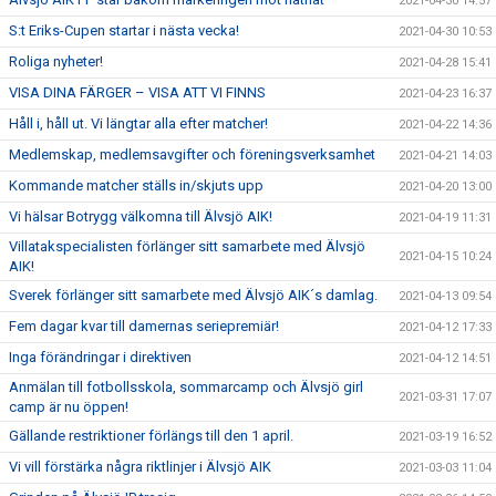
2021-04-30 14:57
S:t Eriks-Cupen startar i nästa vecka!
2021-04-30 10:53
Roliga nyheter!
2021-04-28 15:41
VISA DINA FÄRGER – VISA ATT VI FINNS
2021-04-23 16:37
Håll i, håll ut. Vi längtar alla efter matcher!
2021-04-22 14:36
Medlemskap, medlemsavgifter och föreningsverksamhet
2021-04-21 14:03
Kommande matcher ställs in/skjuts upp
2021-04-20 13:00
Vi hälsar Botrygg välkomna till Älvsjö AIK!
2021-04-19 11:31
Villatakspecialisten förlänger sitt samarbete med Älvsjö
2021-04-15 10:24
AIK!
Sverek förlänger sitt samarbete med Älvsjö AIK´s damlag.
2021-04-13 09:54
Fem dagar kvar till damernas seriepremiär!
2021-04-12 17:33
Inga förändringar i direktiven
2021-04-12 14:51
Anmälan till fotbollsskola, sommarcamp och Älvsjö girl
2021-03-31 17:07
camp är nu öppen!
Gällande restriktioner förlängs till den 1 april.
2021-03-19 16:52
Vi vill förstärka några riktlinjer i Älvsjö AIK
2021-03-03 11:04