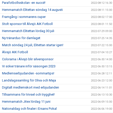
Parafotbollsskolan -en succé!
2022-08-12 16:30
Hemmamatch Elitettan söndag 14 augusti
2022-08-11 15:00
Framgång i sommarens cuper
2022-08-02 17:00
Stolt sponsor till Älvsjö AIK Fotboll
2022-08-01 11:50
Hemmamatch Elitettan lördag 30 juli
2022-07-29 09:00
Ny tränarduo för damlaget
2022-07-25 14:35
Match söndag 24 juli, Elitettan startar igen!
2022-07-22 15:00
Älvsjö AIK Fotboll
2022-07-04 10:27
Colorama i Älvsjö blir silversponsor
2022-06-30 14:00
Vi söker tränare inför säsongen 2023
2022-06-30 13:15
Medlemserbjudanden -sommartips!
2022-06-28 12:11
Landslagssamling för Oliva och Maja
2022-06-23 12:00
Digitalt medlemskort med erbjudanden
2022-06-14 11:01
Tillsammans för trivsel och trygghet!
2022-06-13 10:30
Hemmamatch Jitex lördag 11 juni
2022-06-09 15:00
Nationaldag och finaler i Ersans Pokal
2022-06-06 19:00