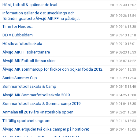
Höst, fotboll & spännande kval
2019-09-30 15:07
Information gällande det utvecklings och
2019-09-26 15:54
förändringsarbete Älvsjö AIK FF nu påbörjat
Time for Heroes..
2019-09-16 16:38
DD = Dubbeldam
2019-09-13 13:18
Höstlovsfotbollsskola
2019-09-10 16:01
Älvsjö AIK FF söker tränare
2019-08-23 15:33
Älvsjö AIK Fotboll ömsar skinn...
2019-08-07 14:22
Älvsjö AIK sommarcup för flickor och pojkar födda 2012
2019-06-11 15:35
Santis Summer Cup
2019-05-29 12:54
Sommarfotbollsskola & Camp
2019-05-15 13:40
Älvsjö AIK Sommarfotbollsskola 2019
2019-04-25 16:00
Sommarfotbollsskola & Sommarcamp 2019
2019-04-04 15:35
Anmälan till 2019 års Knatteskola öppen
2019-02-21 15:20
Tillfällig sportchef ungdom
2019-01-16 15:53
Älvsjö AIK erbjuder två olika camper på höstlovet
2018-09-14 15:05