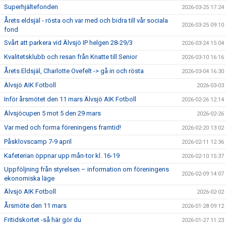
Superhjältefonden
2026-03-25 17:24
Årets eldsjäl - rösta och var med och bidra till vår sociala
2026-03-25 09:10
fond
Svårt att parkera vid Älvsjö IP helgen 28-29/3
2026-03-24 15:04
Kvalitetsklubb och resan från Knatte till Senior
2026-03-10 16:16
Årets Eldsjäl, Charlotte Ovefelt -> gå in och rösta
2026-03-04 16:30
Älvsjö AIK Fotboll
2026-03-03
Inför årsmötet den 11 mars Älvsjö AIK Fotboll
2026-02-26 12:14
Älvsjöcupen 5 mot 5 den 29 mars
2026-02-26
Var med och forma föreningens framtid!
2026-02-20 13:02
Påsklovscamp 7-9 april
2026-02-11 12:36
Kafeterian öppnar upp mån-tor kl. 16-19
2026-02-10 15:37
Uppföljning från styrelsen – information om föreningens
2026-02-09 14:07
ekonomiska läge
Älvsjö AIK Fotboll
2026-02-02
Årsmöte den 11 mars
2026-01-28 09:12
Fritidskortet -så här gör du
2026-01-27 11:23