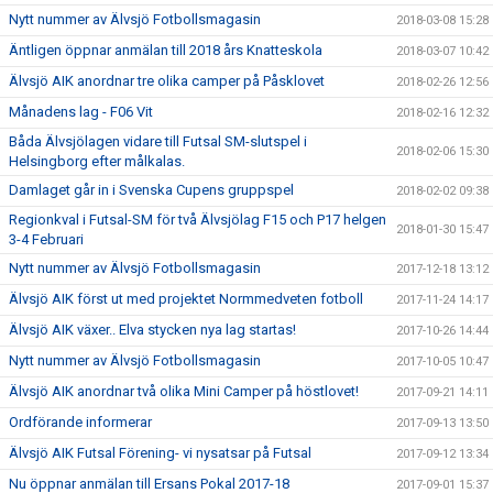
Nytt nummer av Älvsjö Fotbollsmagasin
2018-03-08 15:28
Äntligen öppnar anmälan till 2018 års Knatteskola
2018-03-07 10:42
Älvsjö AIK anordnar tre olika camper på Påsklovet
2018-02-26 12:56
Månadens lag - F06 Vit
2018-02-16 12:32
Båda Älvsjölagen vidare till Futsal SM-slutspel i
2018-02-06 15:30
Helsingborg efter målkalas.
Damlaget går in i Svenska Cupens gruppspel
2018-02-02 09:38
Regionkval i Futsal-SM för två Älvsjölag F15 och P17 helgen
2018-01-30 15:47
3-4 Februari
Nytt nummer av Älvsjö Fotbollsmagasin
2017-12-18 13:12
Älvsjö AIK först ut med projektet Normmedveten fotboll
2017-11-24 14:17
Älvsjö AIK växer.. Elva stycken nya lag startas!
2017-10-26 14:44
Nytt nummer av Älvsjö Fotbollsmagasin
2017-10-05 10:47
Älvsjö AIK anordnar två olika Mini Camper på höstlovet!
2017-09-21 14:11
Ordförande informerar
2017-09-13 13:50
Älvsjö AIK Futsal Förening- vi nysatsar på Futsal
2017-09-12 13:34
Nu öppnar anmälan till Ersans Pokal 2017-18
2017-09-01 15:37