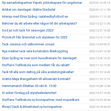
Ny samarbetspartner Yepstr, jobbskapare för ungdomar
2023-01-16 09:14
Artikel om damlaget i Bättre Stadsdel
2023-01-12 11:30
Intervju med Elisa Spång i salahedbyfotboll.se
2023-01-11 15:20
Behöver du ett arbete eller någon till din arbetsplats?
2022-12-22 11:00
God jul och tack för säsongen 2022!
2022-12-21 16:00
Protokoll från årsmötet och styrelsen för 2023
2022-12-16 11:30
Tack Jessica och välkommen Jonas!
2022-12-09 09:21
Nya insikter tack vare konstruktiv återkoppling
2022-12-07 13:30
Elias Spång tar över som huvudtränare för damlaget!
2022-12-06 14:23
Staffans Trafikskola som medlem får du rabatt!
2022-11-16 19:30
Tack till alla som deltog på våra avslutningskvällar!
2022-11-10 14:40
Grattis Maja Wangerheim till allsvenskt kontrakt!
2022-11-10 12:15
Hemmamatch Elitettan 30 okt kl. 15:00
2022-10-28 12:40
Vi söker förslag på styrelseledamöter!
2022-10-27 14:00
Staffans Trafikskola ny bronspartner, med mopedkurs
2022-10-25 20:00
Älvsjö Däck & Bilverkstad ny bronspartner
2022-10-18 20:00