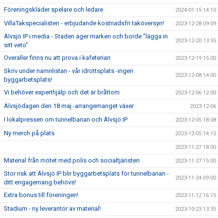
Föreningskläder spelare och ledare
2024-01-15 14:10
VillaTakspecialisten - erbjudande kostnadsfri taköversyn!
2023-12-28 09:09
Älvsjö IP i media - Staden äger marken och borde "lägga in
2023-12-20 13:55
sitt veto"
Overaller finns nu att prova i kafeterian
2023-12-19 15:00
Skriv under namnlistan - vår idrottsplats -ingen
2023-12-08 14:00
byggarbetsplats!
Vi behöver experthjälp och det är bråttom
2023-12-06 12:00
Älvsjödagen den 18 maj -arrangemanget växer
2023-12-06
I lokalpressen om tunnelbanan och Älvsjö IP
2023-12-05 18:08
Ny merch på plats
2023-12-05 14:15
2023-11-27 18:00
Material från mötet med polis och socialtjänsten
2023-11-27 15:00
Stor risk att Älvsjö IP blir byggarbetsplats för tunnelbanan -
2023-11-24 09:00
ditt engagemang behövs!
Extra bonus till föreningen!
2023-11-12 16:15
Stadium - ny leverantör av material!
2023-10-23 13:35