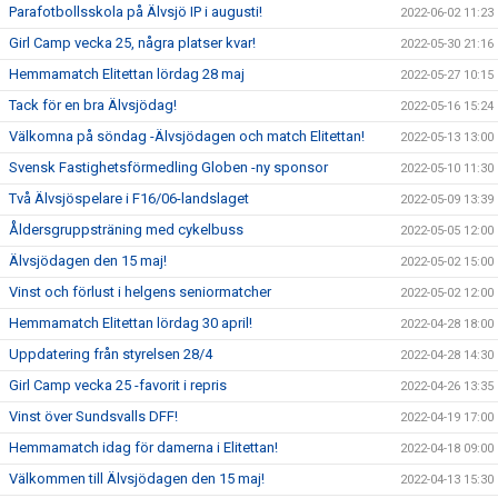
Parafotbollsskola på Älvsjö IP i augusti!
2022-06-02 11:23
Girl Camp vecka 25, några platser kvar!
2022-05-30 21:16
Hemmamatch Elitettan lördag 28 maj
2022-05-27 10:15
Tack för en bra Älvsjödag!
2022-05-16 15:24
Välkomna på söndag -Älvsjödagen och match Elitettan!
2022-05-13 13:00
Svensk Fastighetsförmedling Globen -ny sponsor
2022-05-10 11:30
Två Älvsjöspelare i F16/06-landslaget
2022-05-09 13:39
Åldersgruppsträning med cykelbuss
2022-05-05 12:00
Älvsjödagen den 15 maj!
2022-05-02 15:00
Vinst och förlust i helgens seniormatcher
2022-05-02 12:00
Hemmamatch Elitettan lördag 30 april!
2022-04-28 18:00
Uppdatering från styrelsen 28/4
2022-04-28 14:30
Girl Camp vecka 25 -favorit i repris
2022-04-26 13:35
Vinst över Sundsvalls DFF!
2022-04-19 17:00
Hemmamatch idag för damerna i Elitettan!
2022-04-18 09:00
Välkommen till Älvsjödagen den 15 maj!
2022-04-13 15:30