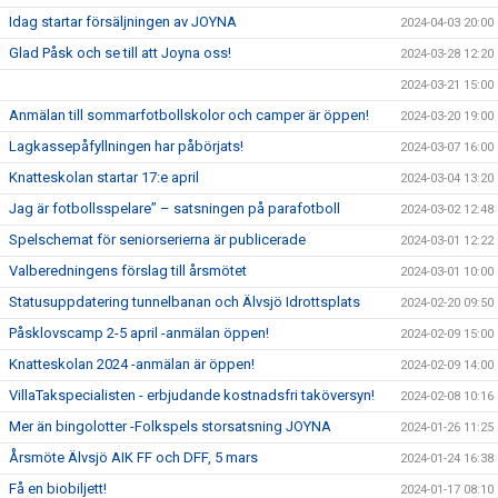
Idag startar försäljningen av JOYNA
2024-04-03 20:00
Glad Påsk och se till att Joyna oss!
2024-03-28 12:20
2024-03-21 15:00
Anmälan till sommarfotbollskolor och camper är öppen!
2024-03-20 19:00
Lagkassepåfyllningen har påbörjats!
2024-03-07 16:00
Knatteskolan startar 17:e april
2024-03-04 13:20
Jag är fotbollsspelare” – satsningen på parafotboll
2024-03-02 12:48
Spelschemat för seniorserierna är publicerade
2024-03-01 12:22
Valberedningens förslag till årsmötet
2024-03-01 10:00
Statusuppdatering tunnelbanan och Älvsjö Idrottsplats
2024-02-20 09:50
Påsklovscamp 2-5 april -anmälan öppen!
2024-02-09 15:00
Knatteskolan 2024 -anmälan är öppen!
2024-02-09 14:00
VillaTakspecialisten - erbjudande kostnadsfri taköversyn!
2024-02-08 10:16
Mer än bingolotter -Folkspels storsatsning JOYNA
2024-01-26 11:25
Årsmöte Älvsjö AIK FF och DFF, 5 mars
2024-01-24 16:38
Få en biobiljett!
2024-01-17 08:10