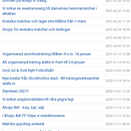
Grinden på Älvsjö IP trasig
2021-02-26 14:50
Vi söker en eventansvarig till damernas hemmamatcher i
2021-02-25 13:45
elitettan
Enstaka matcher och läger inte tillåtna från 1 mars
2021-02-25 11:39
Stopp för enstaka matcher och tävlingar.
2021-02-24 18:30
2021-02-06 18:19
2021-02-05 15:25
Organiserad utomhusträning tillåten fr.o.m. 16 januari
2021-01-15 13:28
All organiserad träning ställs in fram till 24 januari
2021-01-12 09:52
God Jul & Gott Nytt Fotbollsår!
2020-12-22 14:00
Nya beslut från Stockholms stad - All träningsverksamhet
2020-12-19 18:16
ställs in
Styrelsen 2021!!
2020-12-07 12:26
Vi söker ungdomsledare till våra yngre lag!
2020-11-17 10:06
Älvsjö AIK - köp, byt, sälj
2020-11-13 11:50
I Älvsjö AIK FF följer vi restriktionerna
2020-11-12 10:54
Mahdis uppdrag avslutat
2020-11-11 08:20