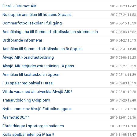
Final i JDM mot AIK
2017-08-23 12:42
Nu öppnar anmälan till höstens X-pass!
2017-07-24 11:53
Sommarfotbollsskolan i full gång
2017-06-15 10:39
Anmälningarna till Sommarfotbollsskolan strömmar in
2017-05-03 15:52
Ordförande informerar
2017-04-27 10:13
Anmälan till Sommarfotbollsskolan är öppen!
2017-03-31 11:48
Älvsjö AIK Föräldrautbildning
2017-03-06 15:23
Älvsjö AIK erbjuder extra träning - X pass
2017-02-27 09:59
Anmälan till knatteskolan öppen
2017-02-16 11:39
F00 spelar regionkval i Futsal
2017-02-03 16:19
Vill du vara med att utveckla Älvsjö AIK?
2017-02-01 10:28
Tränarutbildning C-diplom!!
2017-01-20 12:48
Nytt nummer av Älvsjö Fotbollsmagasin
2017-01-17 10:20
Årsmötet 30/11
2016-12-01 09:36
Förändringar i sportorganisationen
2016-11-23 13:00
Kolla spelbarheten på IP här !!
2016-11-08 15:47