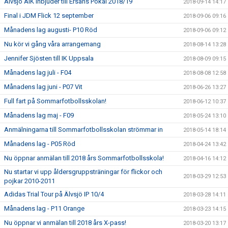
Älvsjö AIK inbjuder till Ersans Pokal 2018/19
2018-09-14 14:17
Final i JDM Flick 12 september
2018-09-06 09:16
Månadens lag augusti- P10 Röd
2018-09-06 09:12
Nu kör vi gång våra arrangemang
2018-08-14 13:28
Jennifer Sjösten till IK Uppsala
2018-08-09 09:15
Månadens lag juli - F04
2018-08-08 12:58
Månadens lag juni - P07 Vit
2018-06-26 13:27
Full fart på Sommarfotbollsskolan!
2018-06-12 10:37
Månadens lag maj - F09
2018-05-24 13:10
Anmälningarna till Sommarfotbollsskolan strömmar in
2018-05-14 18:14
Månadens lag - P05 Röd
2018-04-24 13:42
Nu öppnar anmälan till 2018 års Sommarfotbollsskola!
2018-04-16 14:12
Nu startar vi upp åldersgruppsträningar för flickor och
2018-03-29 12:53
pojkar 2010-2011
Adidas Trial Tour på Älvsjö IP 10/4
2018-03-28 14:11
Månadens lag - P11 Orange
2018-03-23 14:15
Nu öppnar vi anmälan till 2018 års X-pass!
2018-03-20 13:17