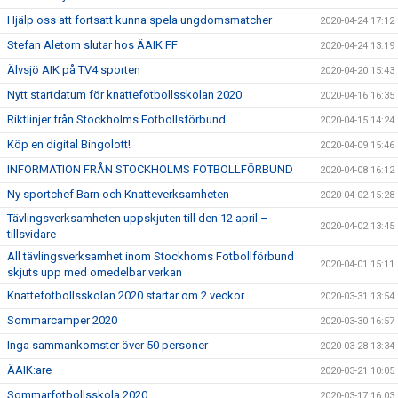
Hjälp oss att fortsatt kunna spela ungdomsmatcher
2020-04-24 17:12
Stefan Aletorn slutar hos ÄAIK FF
2020-04-24 13:19
Älvsjö AIK på TV4 sporten
2020-04-20 15:43
Nytt startdatum för knattefotbollsskolan 2020
2020-04-16 16:35
Riktlinjer från Stockholms Fotbollsförbund
2020-04-15 14:24
Köp en digital Bingolott!
2020-04-09 15:46
INFORMATION FRÅN STOCKHOLMS FOTBOLLFÖRBUND
2020-04-08 16:12
Ny sportchef Barn och Knatteverksamheten
2020-04-02 15:28
Tävlingsverksamheten uppskjuten till den 12 april –
2020-04-02 13:45
tillsvidare
All tävlingsverksamhet inom Stockhoms Fotbollförbund
2020-04-01 15:11
skjuts upp med omedelbar verkan
Knattefotbollsskolan 2020 startar om 2 veckor
2020-03-31 13:54
Sommarcamper 2020
2020-03-30 16:57
Inga sammankomster över 50 personer
2020-03-28 13:34
ÄAIK:are
2020-03-21 10:05
Sommarfotbollsskola 2020
2020-03-17 16:03