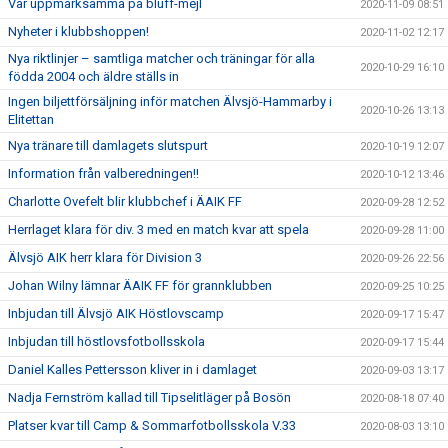
Var uppmärksamma på bluff-mejl
2020-11-09 08:51
Nyheter i klubbshoppen!
2020-11-02 12:17
Nya riktlinjer – samtliga matcher och träningar för alla
2020-10-29 16:10
födda 2004 och äldre ställs in
Ingen biljettförsäljning inför matchen Älvsjö-Hammarby i
2020-10-26 13:13
Elitettan
Nya tränare till damlagets slutspurt
2020-10-19 12:07
Information från valberedningen!!
2020-10-12 13:46
Charlotte Ovefelt blir klubbchef i ÄAIK FF
2020-09-28 12:52
Herrlaget klara för div. 3 med en match kvar att spela
2020-09-28 11:00
Älvsjö AIK herr klara för Division 3
2020-09-26 22:56
Johan Wilny lämnar ÄAIK FF för grannklubben
2020-09-25 10:25
Inbjudan till Älvsjö AIK Höstlovscamp
2020-09-17 15:47
Inbjudan till höstlovsfotbollsskola
2020-09-17 15:44
Daniel Kalles Pettersson kliver in i damlaget
2020-09-03 13:17
Nadja Fernström kallad till Tipselitläger på Bosön
2020-08-18 07:40
Platser kvar till Camp & Sommarfotbollsskola V.33
2020-08-03 13:10