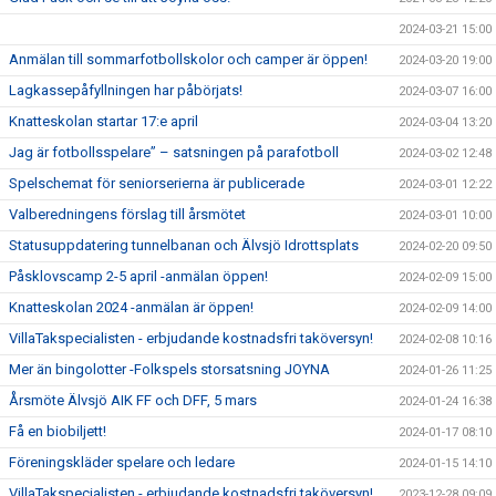
2024-03-21 15:00
Anmälan till sommarfotbollskolor och camper är öppen!
2024-03-20 19:00
Lagkassepåfyllningen har påbörjats!
2024-03-07 16:00
Knatteskolan startar 17:e april
2024-03-04 13:20
Jag är fotbollsspelare” – satsningen på parafotboll
2024-03-02 12:48
Spelschemat för seniorserierna är publicerade
2024-03-01 12:22
Valberedningens förslag till årsmötet
2024-03-01 10:00
Statusuppdatering tunnelbanan och Älvsjö Idrottsplats
2024-02-20 09:50
Påsklovscamp 2-5 april -anmälan öppen!
2024-02-09 15:00
Knatteskolan 2024 -anmälan är öppen!
2024-02-09 14:00
VillaTakspecialisten - erbjudande kostnadsfri taköversyn!
2024-02-08 10:16
Mer än bingolotter -Folkspels storsatsning JOYNA
2024-01-26 11:25
Årsmöte Älvsjö AIK FF och DFF, 5 mars
2024-01-24 16:38
Få en biobiljett!
2024-01-17 08:10
Föreningskläder spelare och ledare
2024-01-15 14:10
VillaTakspecialisten - erbjudande kostnadsfri taköversyn!
2023-12-28 09:09