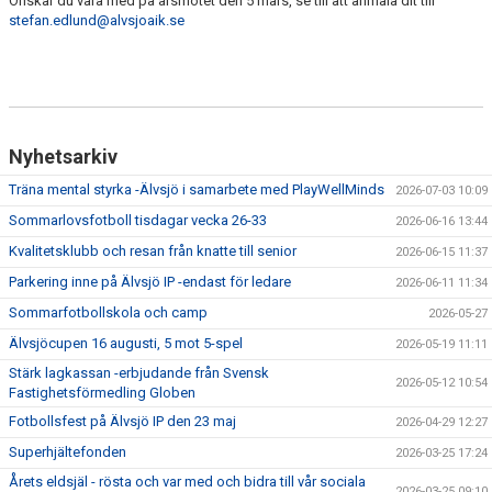
Önskar du vara med på årsmötet den 5 mars, se till att anmäla dit till
VÅRDNADSHAVARE
stefan.edlund@alvsjoaik.se
MATCHER
UTBILDNINGAR
Nyhetsarkiv
Träna mental styrka -Älvsjö i samarbete med PlayWellMinds
2026-07-03 10:09
Sommarlovsfotboll tisdagar vecka 26-33
2026-06-16 13:44
Kvalitetsklubb och resan från knatte till senior
2026-06-15 11:37
Parkering inne på Älvsjö IP -endast för ledare
2026-06-11 11:34
Sommarfotbollskola och camp
2026-05-27
Älvsjöcupen 16 augusti, 5 mot 5-spel
2026-05-19 11:11
Stärk lagkassan -erbjudande från Svensk
2026-05-12 10:54
Fastighetsförmedling Globen
Fotbollsfest på Älvsjö IP den 23 maj
2026-04-29 12:27
Superhjältefonden
2026-03-25 17:24
Årets eldsjäl - rösta och var med och bidra till vår sociala
2026-03-25 09:10