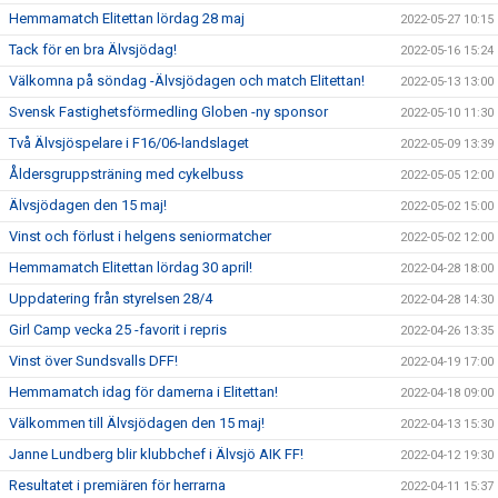
Hemmamatch Elitettan lördag 28 maj
2022-05-27 10:15
Tack för en bra Älvsjödag!
2022-05-16 15:24
Välkomna på söndag -Älvsjödagen och match Elitettan!
2022-05-13 13:00
Svensk Fastighetsförmedling Globen -ny sponsor
2022-05-10 11:30
Två Älvsjöspelare i F16/06-landslaget
2022-05-09 13:39
Åldersgruppsträning med cykelbuss
2022-05-05 12:00
Älvsjödagen den 15 maj!
2022-05-02 15:00
Vinst och förlust i helgens seniormatcher
2022-05-02 12:00
Hemmamatch Elitettan lördag 30 april!
2022-04-28 18:00
Uppdatering från styrelsen 28/4
2022-04-28 14:30
Girl Camp vecka 25 -favorit i repris
2022-04-26 13:35
Vinst över Sundsvalls DFF!
2022-04-19 17:00
Hemmamatch idag för damerna i Elitettan!
2022-04-18 09:00
Välkommen till Älvsjödagen den 15 maj!
2022-04-13 15:30
Janne Lundberg blir klubbchef i Älvsjö AIK FF!
2022-04-12 19:30
Resultatet i premiären för herrarna
2022-04-11 15:37