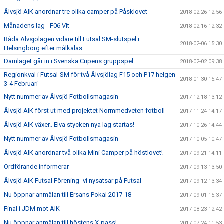
Älvsjö AIK anordnar tre olika camper på Påsklovet
2018-02-26 12:56
Månadens lag - F06 Vit
2018-02-16 12:32
Båda Älvsjölagen vidare till Futsal SM-slutspel i
2018-02-06 15:30
Helsingborg efter målkalas.
Damlaget går in i Svenska Cupens gruppspel
2018-02-02 09:38
Regionkval i Futsal-SM för två Älvsjölag F15 och P17 helgen
2018-01-30 15:47
3-4 Februari
Nytt nummer av Älvsjö Fotbollsmagasin
2017-12-18 13:12
Älvsjö AIK först ut med projektet Normmedveten fotboll
2017-11-24 14:17
Älvsjö AIK växer.. Elva stycken nya lag startas!
2017-10-26 14:44
Nytt nummer av Älvsjö Fotbollsmagasin
2017-10-05 10:47
Älvsjö AIK anordnar två olika Mini Camper på höstlovet!
2017-09-21 14:11
Ordförande informerar
2017-09-13 13:50
Älvsjö AIK Futsal Förening- vi nysatsar på Futsal
2017-09-12 13:34
Nu öppnar anmälan till Ersans Pokal 2017-18
2017-09-01 15:37
Final i JDM mot AIK
2017-08-23 12:42
Nu öppnar anmälan till höstens X-pass!
2017-07-24 11:53