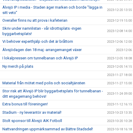
Älvsjö IP i media - Staden äger marken och borde "lägga in
2023-12-20 13:55
sitt veto"
Overaller finns nu att prova i kafeterian
2023-12-19 15:00
Skriv under namnlistan - vår idrottsplats -ingen
2023-12-08 14:00
byggarbetsplats!
Vi behöver experthjälp och det är bråttom
2023-12-06 12:00
Älvsjödagen den 18 maj -arrangemanget växer
2023-12-06
I lokalpressen om tunnelbanan och Älvsjö IP
2023-12-05 18:08
Ny merch på plats
2023-12-05 14:15
2023-11-27 18:00
Material från mötet med polis och socialtjänsten
2023-11-27 15:00
Stor risk att Älvsjö IP blir byggarbetsplats för tunnelbanan -
2023-11-24 09:00
ditt engagemang behövs!
Extra bonus till föreningen!
2023-11-12 16:15
Stadium - ny leverantör av material!
2023-10-23 13:35
Stolt sponsor till Älvsjö AIK Fotboll
2023-10-20 10:28
Nattvandringen uppmärksammad av Bättre Stadsdel!
2023-10-18 16:18