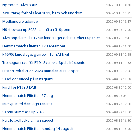
Ny modell Älvsjö AIK FF
2022-10-11 14:30
Avslutning fotbollsåret 2022, barn och ungdom
2022-10-11 12:31
Medlemserbjudanden
2022-09-30 13:47
Höstlovscamp 2022 - anmälan är öppen
2022-09-26 12:00
Älvsjöspelare till F17/05-landslaget och matcher i Spanien
2022-09-21 15:41
Hemmamatch Elitettan 17 september
2022-09-15 16:00
F16/06 landslaget genrep inför EM-kval
2022-09-14 17:58
Tre segrar i rad för F19 i Svenska Spels höstserie
2022-09-14 11:33
Ersans Pokal 2022/2023 anmälan är nu öppen
2022-09-06 17:56
Saad gör succé på Instagram!
2022-09-02 14:18
Final för F19 i J-DM!
2022-08-30 17:00
Hemmamatch Elitettan 27 aug
2022-08-26 09:11
Intervju med damlagstränarna
2022-08-23 12:10
Santis Summer Cup 2022
2022-08-22 14:10
Parafotbollsskolan -en succé!
2022-08-12 16:30
Hemmamatch Elitettan söndag 14 augusti
2022-08-11 15:00