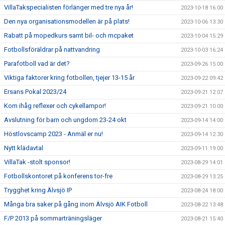
VillaTakspecialisten förlänger med tre nya år!
2023-10-18 16:00
Den nya organisationsmodellen är på plats!
2023-10-06 13:30
Rabatt på mopedkurs samt bil- och mcpaket
2023-10-04 15:29
Fotbollsföräldrar på nattvandring
2023-10-03 16:24
Parafotboll vad är det?
2023-09-26 15:00
Viktiga faktorer kring fotbollen, tjejer 13-15 år
2023-09-22 09:42
Ersans Pokal 2023/24
2023-09-21 12:07
Kom ihåg reflexer och cykellampor!
2023-09-21 10:00
Avslutning för barn och ungdom 23-24 okt
2023-09-14 14:00
Höstlovscamp 2023 - Anmäl er nu!
2023-09-14 12:30
Nytt klädavtal
2023-09-11 19:00
VillaTak -stolt sponsor!
2023-08-29 14:01
Fotbollskontoret på konferens tor-fre
2023-08-29 13:25
Trygghet kring Älvsjö IP
2023-08-24 18:00
Många bra saker på gång inom Älvsjö AIK Fotboll
2023-08-22 13:48
F/P 2013 på sommarträningsläger
2023-08-21 15:40