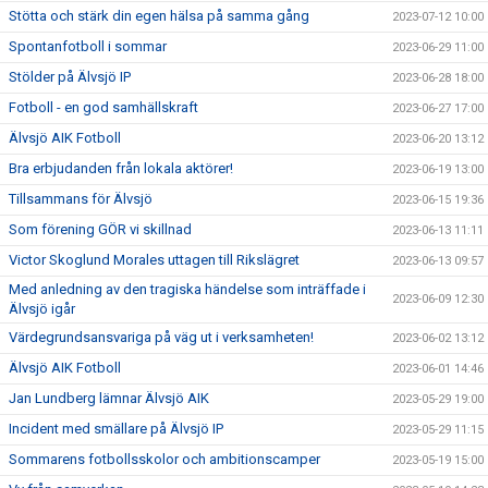
Stötta och stärk din egen hälsa på samma gång
2023-07-12 10:00
Spontanfotboll i sommar
2023-06-29 11:00
Stölder på Älvsjö IP
2023-06-28 18:00
Fotboll - en god samhällskraft
2023-06-27 17:00
Älvsjö AIK Fotboll
2023-06-20 13:12
Bra erbjudanden från lokala aktörer!
2023-06-19 13:00
Tillsammans för Älvsjö
2023-06-15 19:36
Som förening GÖR vi skillnad
2023-06-13 11:11
Victor Skoglund Morales uttagen till Rikslägret
2023-06-13 09:57
Med anledning av den tragiska händelse som inträffade i
2023-06-09 12:30
Älvsjö igår
Värdegrundsansvariga på väg ut i verksamheten!
2023-06-02 13:12
Älvsjö AIK Fotboll
2023-06-01 14:46
Jan Lundberg lämnar Älvsjö AIK
2023-05-29 19:00
Incident med smällare på Älvsjö IP
2023-05-29 11:15
Sommarens fotbollsskolor och ambitionscamper
2023-05-19 15:00