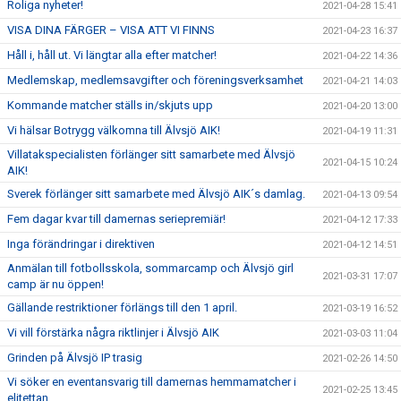
Roliga nyheter!
2021-04-28 15:41
VISA DINA FÄRGER – VISA ATT VI FINNS
2021-04-23 16:37
Håll i, håll ut. Vi längtar alla efter matcher!
2021-04-22 14:36
Medlemskap, medlemsavgifter och föreningsverksamhet
2021-04-21 14:03
Kommande matcher ställs in/skjuts upp
2021-04-20 13:00
Vi hälsar Botrygg välkomna till Älvsjö AIK!
2021-04-19 11:31
Villatakspecialisten förlänger sitt samarbete med Älvsjö
2021-04-15 10:24
AIK!
Sverek förlänger sitt samarbete med Älvsjö AIK´s damlag.
2021-04-13 09:54
Fem dagar kvar till damernas seriepremiär!
2021-04-12 17:33
Inga förändringar i direktiven
2021-04-12 14:51
Anmälan till fotbollsskola, sommarcamp och Älvsjö girl
2021-03-31 17:07
camp är nu öppen!
Gällande restriktioner förlängs till den 1 april.
2021-03-19 16:52
Vi vill förstärka några riktlinjer i Älvsjö AIK
2021-03-03 11:04
Grinden på Älvsjö IP trasig
2021-02-26 14:50
Vi söker en eventansvarig till damernas hemmamatcher i
2021-02-25 13:45
elitettan