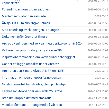
2025-03-21 14:17
kriminalitet?
Förändringar inom organisationen
2025-03-20 17:46
Medlemserbjudanden samlade
2025-03-10
Älvsjö AIK FF minns Yngve Leback
2025-03-04 11:55
Med anledning av skjutningen i Fruängen
2025-03-03 19:05
Dokument inför årsmötet 5 mars
2025-03-03 15:23
Årsredovisningen med verksamhetsberättelse för år 2024
2025-02-28 10:00
Valberedningens förslag på ny styrelse 2025
2025-02-26 10:02
Inspirationsföreläsning om värdegrund och trygghet
2025-02-21 10:47
Går det att lägga om taket under vintern?
2025-02-19 14:13
Årsmöten den 5 mars Älvsjö AIK FF och DFF
2025-02-10
Information om personuppgiftsincidenten
2025-02-10
Ny shortsmodell från Adidas, den gamla utgår
2025-01-27 19:47
Lagkassan -toapapper via Ravelli 260 kr/bal
2024-12-03 15:00
Stadium -koppla ditt medlemskort!
2024-11-22 15:00
Vi söker fler tränare - häng med på vår resa!
2024-11-22 14:40