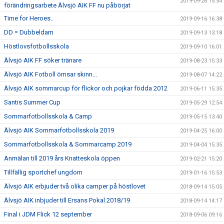
2019-09-26 15:54
förändringsarbete Älvsjö AIK FF nu påbörjat
Time for Heroes..
2019-09-16 16:38
DD = Dubbeldam
2019-09-13 13:18
Höstlovsfotbollsskola
2019-09-10 16:01
Älvsjö AIK FF söker tränare
2019-08-23 15:33
Älvsjö AIK Fotboll ömsar skinn...
2019-08-07 14:22
Älvsjö AIK sommarcup för flickor och pojkar födda 2012
2019-06-11 15:35
Santis Summer Cup
2019-05-29 12:54
Sommarfotbollsskola & Camp
2019-05-15 13:40
Älvsjö AIK Sommarfotbollsskola 2019
2019-04-25 16:00
Sommarfotbollsskola & Sommarcamp 2019
2019-04-04 15:35
Anmälan till 2019 års Knatteskola öppen
2019-02-21 15:20
Tillfällig sportchef ungdom
2019-01-16 15:53
Älvsjö AIK erbjuder två olika camper på höstlovet
2018-09-14 15:05
Älvsjö AIK inbjuder till Ersans Pokal 2018/19
2018-09-14 14:17
Final i JDM Flick 12 september
2018-09-06 09:16