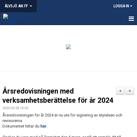
ÄLVSJÖ AIK FF
LOGGA IN
HEM
NYHETER
KVALITETSKLUBB - ÄLVSJÖ
OM ÄLVSJÖ AIK
PARTNERSKAP
Årsredovisningen med
<
>
ÄLVSJÖS IDROTTSPLATSER
verksamhetsberättelse för år 2024
2025-02-28 10:00
KLÄDPROFIL
Årsredovisningen för år 2024 är nu ute för signering av styrelsen och
revisorerna.
LEDARE
Dokumentet hittar du
här
.