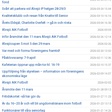
fond
Svårt att parkera vid Älvsjö IP helgen 28-29/3
2026-03-24 15:04
Kvalitetsklubb och resan från Knatte till Senior
2026-03-10 16:16
Årets Eldsjäl, Charlotte Ovefelt -> gå in och rösta
2026-03-04 16:30
Älvsjö AIK Fotboll
2026-03-03
Inför årsmötet den 11 mars Älvsjö AIK Fotboll
2026-02-26 12:14
Älvsjöcupen 5 mot 5 den 29 mars
2026-02-26
Var med och forma föreningens framtid!
2026-02-20 13:02
Påsklovscamp 7-9 april
2026-02-11 12:36
Kafeterian öppnar upp mån-tor kl. 16-19
2026-02-10 15:37
Uppföljning från styrelsen – information om föreningens
2026-02-09 14:07
ekonomiska läge
Älvsjö AIK Fotboll
2026-02-02
Årsmöte den 11 mars
2026-01-28 09:12
Fritidskortet -så här gör du
2026-01-27 11:23
Är du 16–20 år och vill bli ungdomstränare inom fotboll
2026-01-23 13:13
Funktionärer till våra seniorlag
2026-01-21 14:26