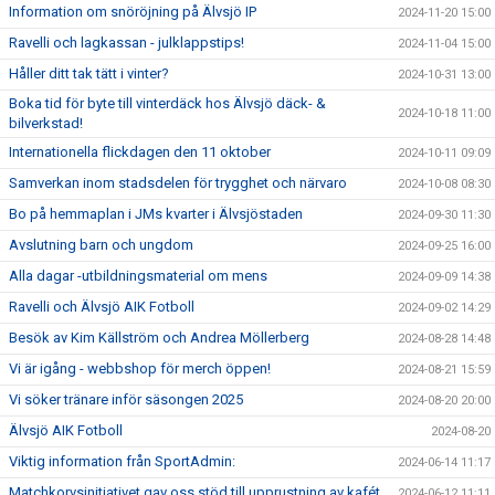
Information om snöröjning på Älvsjö IP
2024-11-20 15:00
Ravelli och lagkassan - julklappstips!
2024-11-04 15:00
Håller ditt tak tätt i vinter?
2024-10-31 13:00
Boka tid för byte till vinterdäck hos Älvsjö däck- &
2024-10-18 11:00
bilverkstad!
Internationella flickdagen den 11 oktober
2024-10-11 09:09
Samverkan inom stadsdelen för trygghet och närvaro
2024-10-08 08:30
Bo på hemmaplan i JMs kvarter i Älvsjöstaden
2024-09-30 11:30
Avslutning barn och ungdom
2024-09-25 16:00
Alla dagar -utbildningsmaterial om mens
2024-09-09 14:38
Ravelli och Älvsjö AIK Fotboll
2024-09-02 14:29
Besök av Kim Källström och Andrea Möllerberg
2024-08-28 14:48
Vi är igång - webbshop för merch öppen!
2024-08-21 15:59
Vi söker tränare inför säsongen 2025
2024-08-20 20:00
Älvsjö AIK Fotboll
2024-08-20
Viktig information från SportAdmin:
2024-06-14 11:17
Matchkorvsinitiativet gav oss stöd till upprustning av kafét
2024-06-12 11:11