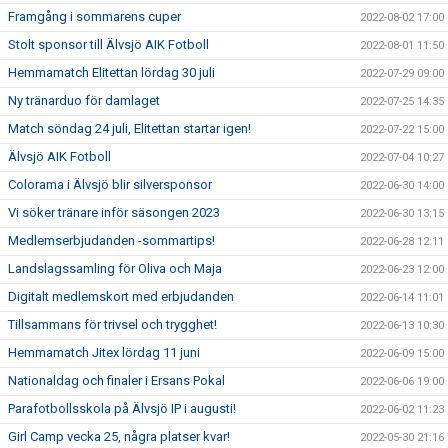
Framgång i sommarens cuper
2022-08-02 17:00
Stolt sponsor till Älvsjö AIK Fotboll
2022-08-01 11:50
Hemmamatch Elitettan lördag 30 juli
2022-07-29 09:00
Ny tränarduo för damlaget
2022-07-25 14:35
Match söndag 24 juli, Elitettan startar igen!
2022-07-22 15:00
Älvsjö AIK Fotboll
2022-07-04 10:27
Colorama i Älvsjö blir silversponsor
2022-06-30 14:00
Vi söker tränare inför säsongen 2023
2022-06-30 13:15
Medlemserbjudanden -sommartips!
2022-06-28 12:11
Landslagssamling för Oliva och Maja
2022-06-23 12:00
Digitalt medlemskort med erbjudanden
2022-06-14 11:01
Tillsammans för trivsel och trygghet!
2022-06-13 10:30
Hemmamatch Jitex lördag 11 juni
2022-06-09 15:00
Nationaldag och finaler i Ersans Pokal
2022-06-06 19:00
Parafotbollsskola på Älvsjö IP i augusti!
2022-06-02 11:23
Girl Camp vecka 25, några platser kvar!
2022-05-30 21:16