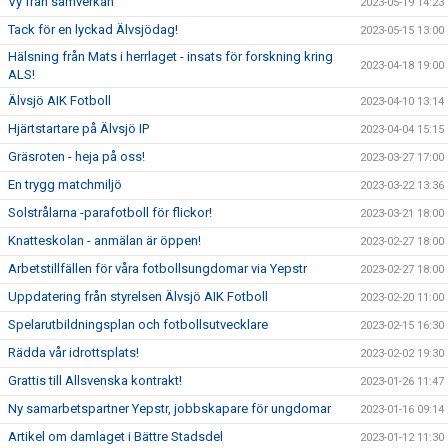
Vy från samverkan
2023-05-19 14:23
Tack för en lyckad Älvsjödag!
2023-05-15 13:00
Hälsning från Mats i herrlaget - insats för forskning kring
2023-04-18 19:00
ALS!
Älvsjö AIK Fotboll
2023-04-10 13:14
Hjärtstartare på Älvsjö IP
2023-04-04 15:15
Gräsroten - heja på oss!
2023-03-27 17:00
En trygg matchmiljö
2023-03-22 13:36
Solstrålarna -parafotboll för flickor!
2023-03-21 18:00
Knatteskolan - anmälan är öppen!
2023-02-27 18:00
Arbetstillfällen för våra fotbollsungdomar via Yepstr
2023-02-27 18:00
Uppdatering från styrelsen Älvsjö AIK Fotboll
2023-02-20 11:00
Spelarutbildningsplan och fotbollsutvecklare
2023-02-15 16:30
Rädda vår idrottsplats!
2023-02-02 19:30
Grattis till Allsvenska kontrakt!
2023-01-26 11:47
Ny samarbetspartner Yepstr, jobbskapare för ungdomar
2023-01-16 09:14
Artikel om damlaget i Bättre Stadsdel
2023-01-12 11:30