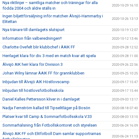
Nya riktlinjer – samtliga matcher och träningar för alla
2020-10-29 16:10
födda 2004 och äldre ställs in
Ingen biljettförsäljning inför matchen Älvsjö-Hammarby i
2020-10-26 13:13
Elitettan
Nya tränare till damlagets slutspurt
2020-10-19 12:07
Information från valberedningen!!
2020-10-12 13:46
Charlotte Ovefelt blir klubbchef i ÄAIK FF
2020-09-28 12:52
Herrlaget klara för div. 3 med en match kvar att spela
2020-09-28 11:00
Älvsjö AIK herr klara för Division 3
2020-09-26 22:56
Johan Wilny lämnar ÄAIK FF för grannklubben
2020-09-25 10:25
Inbjudan till Älvsjö AIK Höstlovscamp
2020-09-17 15:47
Inbjudan till höstlovsfotbollsskola
2020-09-17 15:44
Daniel Kalles Pettersson kliver in i damlaget
2020-09-03 13:17
Nadja Fernström kallad till Tipselitläger på Bosön
2020-08-18 07:40
Platser kvar till Camp & Sommarfotbollsskola V.33
2020-08-03 13:10
Sommarhälsning från Fotbollskontoret och styrelsen
2020-06-24 16:09
Älvsjö AIK FF och Elitfotboll Dam samlar supportrarnas
2020-06-24 11:13