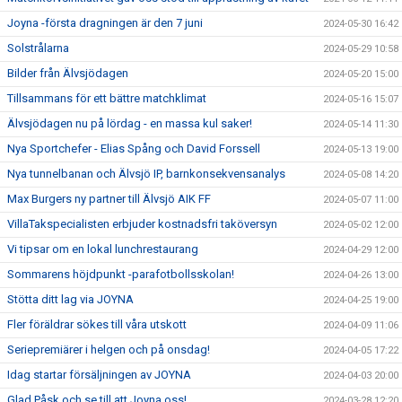
Joyna -första dragningen är den 7 juni
2024-05-30 16:42
Solstrålarna
2024-05-29 10:58
Bilder från Älvsjödagen
2024-05-20 15:00
Tillsammans för ett bättre matchklimat
2024-05-16 15:07
Älvsjödagen nu på lördag - en massa kul saker!
2024-05-14 11:30
Nya Sportchefer - Elias Spång och David Forssell
2024-05-13 19:00
Nya tunnelbanan och Älvsjö IP, barnkonsekvensanalys
2024-05-08 14:20
Max Burgers ny partner till Älvsjö AIK FF
2024-05-07 11:00
VillaTakspecialisten erbjuder kostnadsfri taköversyn
2024-05-02 12:00
Vi tipsar om en lokal lunchrestaurang
2024-04-29 12:00
Sommarens höjdpunkt -parafotbollsskolan!
2024-04-26 13:00
Stötta ditt lag via JOYNA
2024-04-25 19:00
Fler föräldrar sökes till våra utskott
2024-04-09 11:06
Seriepremiärer i helgen och på onsdag!
2024-04-05 17:22
Idag startar försäljningen av JOYNA
2024-04-03 20:00
Glad Påsk och se till att Joyna oss!
2024-03-28 12:20