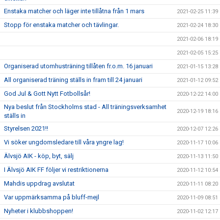
Enstaka matcher och läger inte tillåtna från 1 mars
2021-02-25 11:39
Stopp för enstaka matcher och tävlingar.
2021-02-24 18:30
2021-02-06 18:19
2021-02-05 15:25
Organiserad utomhusträning tillåten fr.o.m. 16 januari
2021-01-15 13:28
All organiserad träning ställs in fram till 24 januari
2021-01-12 09:52
God Jul & Gott Nytt Fotbollsår!
2020-12-22 14:00
Nya beslut från Stockholms stad - All träningsverksamhet
2020-12-19 18:16
ställs in
Styrelsen 2021!!
2020-12-07 12:26
Vi söker ungdomsledare till våra yngre lag!
2020-11-17 10:06
Älvsjö AIK - köp, byt, sälj
2020-11-13 11:50
I Älvsjö AIK FF följer vi restriktionerna
2020-11-12 10:54
Mahdis uppdrag avslutat
2020-11-11 08:20
Var uppmärksamma på bluff-mejl
2020-11-09 08:51
Nyheter i klubbshoppen!
2020-11-02 12:17