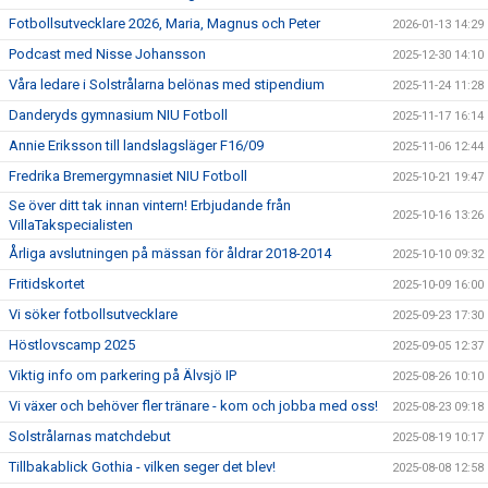
Fotbollsutvecklare 2026, Maria, Magnus och Peter
2026-01-13 14:29
Podcast med Nisse Johansson
2025-12-30 14:10
Våra ledare i Solstrålarna belönas med stipendium
2025-11-24 11:28
Danderyds gymnasium NIU Fotboll
2025-11-17 16:14
Annie Eriksson till landslagsläger F16/09
2025-11-06 12:44
Fredrika Bremergymnasiet NIU Fotboll
2025-10-21 19:47
Se över ditt tak innan vintern! Erbjudande från
2025-10-16 13:26
VillaTakspecialisten
Årliga avslutningen på mässan för åldrar 2018-2014
2025-10-10 09:32
Fritidskortet
2025-10-09 16:00
Vi söker fotbollsutvecklare
2025-09-23 17:30
Höstlovscamp 2025
2025-09-05 12:37
Viktig info om parkering på Älvsjö IP
2025-08-26 10:10
Vi växer och behöver fler tränare - kom och jobba med oss!
2025-08-23 09:18
Solstrålarnas matchdebut
2025-08-19 10:17
Tillbakablick Gothia - vilken seger det blev!
2025-08-08 12:58