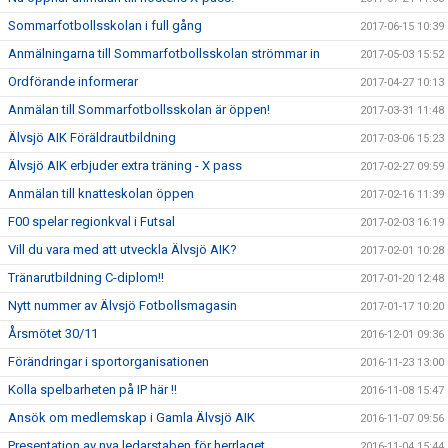
Sommarfotbollsskolan i full gång
2017-06-15 10:39
Anmälningarna till Sommarfotbollsskolan strömmar in
2017-05-03 15:52
Ordförande informerar
2017-04-27 10:13
Anmälan till Sommarfotbollsskolan är öppen!
2017-03-31 11:48
Älvsjö AIK Föräldrautbildning
2017-03-06 15:23
Älvsjö AIK erbjuder extra träning - X pass
2017-02-27 09:59
Anmälan till knatteskolan öppen
2017-02-16 11:39
F00 spelar regionkval i Futsal
2017-02-03 16:19
Vill du vara med att utveckla Älvsjö AIK?
2017-02-01 10:28
Tränarutbildning C-diplom!!
2017-01-20 12:48
Nytt nummer av Älvsjö Fotbollsmagasin
2017-01-17 10:20
Årsmötet 30/11
2016-12-01 09:36
Förändringar i sportorganisationen
2016-11-23 13:00
Kolla spelbarheten på IP här !!
2016-11-08 15:47
Ansök om medlemskap i Gamla Älvsjö AIK
2016-11-07 09:56
Presentation av nya ledarstaben för herrlaget
2016-11-04 15:44