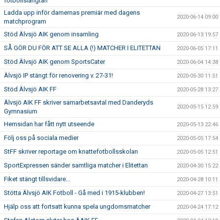
fotbollslängtan
Ladda upp inför damernas premiär med dagens
2020-06-14 09:00
matchprogram
Stöd Älvsjö AIK genom insamling
2020-06-13 19:57
SÅ GÖR DU FÖR ATT SE ALLA (!) MATCHER I ELITETTAN
2020-06-05 17:11
Stöd Älvsjö AIK genom SportsCater
2020-06-04 14:38
Älvsjö IP stängt för renovering v. 27-31!
2020-05-30 11:51
Stöd Älvsjö AIK FF
2020-05-28 13:27
Älvsjö AIK FF skriver samarbetsavtal med Danderyds
2020-05-15 12:59
Gymnasium
Hemsidan har fått nytt utseende
2020-05-13 22:46
Följ oss på sociala medier
2020-05-05 17:54
StFF skriver reportage om knattefotbollsskolan
2020-05-05 12:51
SportExpressen sänder samtliga matcher i Elitettan
2020-04-30 15:22
Fiket stängt tillsvidare...
2020-04-28 10:11
Stötta Älvsjö AIK Fotboll - Gå med i 1915-klubben!
2020-04-27 13:51
Hjälp oss att fortsatt kunna spela ungdomsmatcher
2020-04-24 17:12