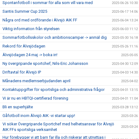
Spontanfotboll i sommar för alla som vill vara med
2025-06-26 10:30
Santis Summer Cup 2025
2025-06-17 14:06
Några ord med ordförande i Älvsjö AIK FF
2025-06-04 13:24
Viktig information från styrelsen
2025-06-03 11:12
Sommarfotbollsskolor och ambitionscamper -> anmäl dig
2025-05-30 16:18
Rekord för Älvsjödagen
2025-05-26 11:16
Älvsjödagen 24 maj -> boka in!
2025-05-05
Ny övergripande sportchef, Nils-Eric Johansson
2025-04-30 12:09
Driftavtal för Älvsjö IP
2025-04-03 14:30
Månadens medlemserbjudanden april
2025-04-02
Kontaktuppgifter för sportsliga och administrativa frågor
2025-04-01 13:15
Vi är nu en HBTQI-certifierad förening
2025-04-01 11:04
Bli en superhjälte
2025-03-28 13:12
Gåfotboll inom Älvsjö AIK -vi startar upp!
2025-03-26
Vi söker Övergripande Sportchef med helhetsansvar för Älvsjö
2025-03-24
AIK FFs sportsliga verksamhet
Hur förebygger vi att barn far illa och riskerar att utnyttjas i