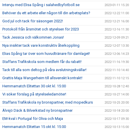
Intervju med Elisa Spång i salahedbyfotboll.se
2023-01-11 15:20
Behöver du ett arbete eller någon till din arbetsplats?
2022-12-22 11:00
God jul och tack för säsongen 2022!
2022-12-21 16:00
Protokoll från årsmötet och styrelsen för 2023
2022-12-16 11:30
Tack Jessica och välkommen Jonas!
2022-12-09 09:21
Nya insikter tack vare konstruktiv återkoppling
2022-12-07 13:30
Elias Spång tar över som huvudtränare för damlaget!
2022-12-06 14:23
Staffans Trafikskola som medlem får du rabatt!
2022-11-16 19:30
Tack till alla som deltog på våra avslutningskvällar!
2022-11-10 14:40
Grattis Maja Wangerheim till allsvenskt kontrakt!
2022-11-10 12:15
Hemmamatch Elitettan 30 okt kl. 15:00
2022-10-28 12:40
Vi söker förslag på styrelseledamöter!
2022-10-27 14:00
Staffans Trafikskola ny bronspartner, med mopedkurs
2022-10-25 20:00
Älvsjö Däck & Bilverkstad ny bronspartner
2022-10-18 20:00
EM-kval i Portugal för Oliva och Maja
2022-10-17 09:30
Hemmamatch Elitettan 15 okt kl. 15:00
2022-10-13 15:00