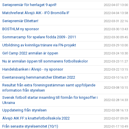
Seriepremiär för herrlaget 9 april!
2022-04-07 13:00
Matchreferat Älvsjö AIK - IFÖ Bromölla IF
2022-04-04 13:58
Seriepremiär Elitettan!
2022-03-31 22:16
BOSTHLM ny sponsor
2022-03-30 13:43
Sommarcamp för spelare födda 2009 - 2011
2022-03-30 09:45
Utbildning av kvinnliga tränare via FN-projekt
2022-03-29 10:00
Girl Camp 2022 anmälan är öppen
2022-03-24 10:30
Nu är anmälan öppen till sommarens fotbollsskolor
2022-03-23 11:27
Handelsbanken i Älvsjö - ny sponsor
2022-03-22 13:15
Eventansvarig hemmamatcher Elitettan 2022
2022-03-10 16:57
Resultat från extra föreningsstämman samt uppföljande
2022-03-08 10:15
information från styrelsen
Svensk fotboll startar insamling till förmån för krigsoffer i
2022-02-28 14:33
Ukraina
Uppdatering från styrelsen
2022-02-08 16:13
Älvsjö AIK FF:s knattefotbollsskola 2022
2022-02-07 09:09
Från senaste styrelsemötet (10/1)
2022-01-17 10:49