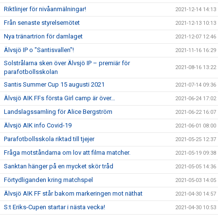
Riktlinjer för nivåanmälningar!
2021-12-14 14:13
Från senaste styrelsemötet
2021-12-13 10:13
Nya tränartrion för damlaget
2021-12-07 12:46
Älvsjö IP o "Santisvallen"!
2021-11-16 16:29
Solstrålarna sken över Älvsjö IP – premiär för
2021-08-16 13:22
parafotbollsskolan
Santis Summer Cup 15 augusti 2021
2021-07-14 09:36
Älvsjö AIK FFs första Girl camp är över…
2021-06-24 17:02
Landslagssamling för Alice Bergström
2021-06-22 16:07
Älvsjö AIK info Covid-19
2021-06-01 08:00
Parafotbollsskola riktad till tjejer
2021-05-25 12:37
Fråga motståndarna om lov att filma matcher.
2021-05-19 09:38
Sanktan hänger på en mycket skör tråd
2021-05-05 14:36
Förtydliganden kring matchspel
2021-05-03 14:05
Älvsjö AIK FF står bakom markeringen mot näthat
2021-04-30 14:57
S:t Eriks-Cupen startar i nästa vecka!
2021-04-30 10:53