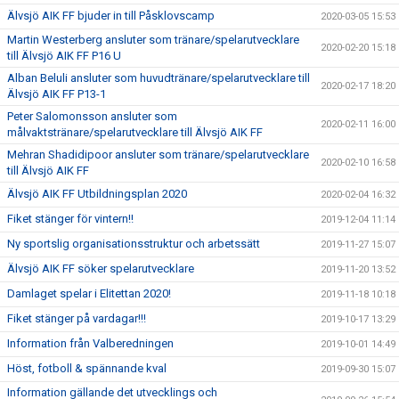
Älvsjö AIK FF bjuder in till Påsklovscamp
2020-03-05 15:53
Martin Westerberg ansluter som tränare/spelarutvecklare
2020-02-20 15:18
till Älvsjö AIK FF P16 U
Alban Beluli ansluter som huvudtränare/spelarutvecklare till
2020-02-17 18:20
Älvsjö AIK FF P13-1
Peter Salomonsson ansluter som
2020-02-11 16:00
målvaktstränare/spelarutvecklare till Älvsjö AIK FF
Mehran Shadidipoor ansluter som tränare/spelarutvecklare
2020-02-10 16:58
till Älvsjö AIK FF
Älvsjö AIK FF Utbildningsplan 2020
2020-02-04 16:32
Fiket stänger för vintern!!
2019-12-04 11:14
Ny sportslig organisationsstruktur och arbetssätt
2019-11-27 15:07
Älvsjö AIK FF söker spelarutvecklare
2019-11-20 13:52
Damlaget spelar i Elitettan 2020!
2019-11-18 10:18
Fiket stänger på vardagar!!!
2019-10-17 13:29
Information från Valberedningen
2019-10-01 14:49
Höst, fotboll & spännande kval
2019-09-30 15:07
Information gällande det utvecklings och