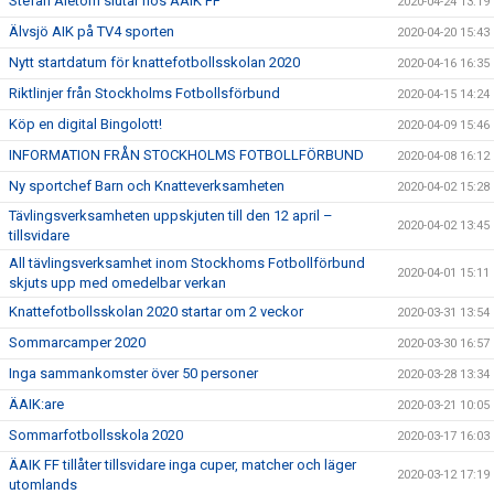
Stefan Aletorn slutar hos ÄAIK FF
2020-04-24 13:19
Älvsjö AIK på TV4 sporten
2020-04-20 15:43
Nytt startdatum för knattefotbollsskolan 2020
2020-04-16 16:35
Riktlinjer från Stockholms Fotbollsförbund
2020-04-15 14:24
Köp en digital Bingolott!
2020-04-09 15:46
INFORMATION FRÅN STOCKHOLMS FOTBOLLFÖRBUND
2020-04-08 16:12
Ny sportchef Barn och Knatteverksamheten
2020-04-02 15:28
Tävlingsverksamheten uppskjuten till den 12 april –
2020-04-02 13:45
tillsvidare
All tävlingsverksamhet inom Stockhoms Fotbollförbund
2020-04-01 15:11
skjuts upp med omedelbar verkan
Knattefotbollsskolan 2020 startar om 2 veckor
2020-03-31 13:54
Sommarcamper 2020
2020-03-30 16:57
Inga sammankomster över 50 personer
2020-03-28 13:34
ÄAIK:are
2020-03-21 10:05
Sommarfotbollsskola 2020
2020-03-17 16:03
ÄAIK FF tillåter tillsvidare inga cuper, matcher och läger
2020-03-12 17:19
utomlands