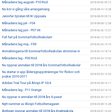
Månadens lag augusti- P10 Röd
2018-09-06 09:12
Nu kör vi gång våra arrangemang
2018-08-14 13:28
Jennifer Sjösten till IK Uppsala
2018-08-09 09:15
Månadens lag juli - F04
2018-08-08 12:58
Månadens lag juni - P07 Vit
2018-06-26 13:27
Full fart på Sommarfotbollsskolan!
2018-06-12 10:37
Månadens lag maj - F09
2018-05-24 13:10
Anmälningarna till Sommarfotbollsskolan strömmar in
2018-05-14 18:14
Månadens lag - P05 Röd
2018-04-24 13:42
Nu öppnar anmälan till 2018 års Sommarfotbollsskola!
2018-04-16 14:12
Nu startar vi upp åldersgruppsträningar för flickor och
2018-03-29 12:53
pojkar 2010-2011
Adidas Trial Tour på Älvsjö IP 10/4
2018-03-28 14:11
Månadens lag - P11 Orange
2018-03-23 14:15
Nu öppnar vi anmälan till 2018 års X-pass!
2018-03-20 13:17
Nytt nummer av Älvsjö Fotbollsmagasin
2018-03-08 15:28
Äntligen öppnar anmälan till 2018 års Knatteskola
2018-03-07 10:42