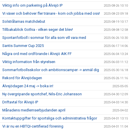
Viktig info om parkering på Älvsjö IP
2025-08-26 10:10
Vi växer och behöver fler tränare - kom och jobba med oss!
2025-08-23 09:18
Solstrålarnas matchdebut
2025-08-19 10:17
Tillbakablick Gothia - vilken seger det blev!
2025-08-08 12:58
Spontanfotboll i sommar för alla som vill vara med
2025-06-26 10:30
Santis Summer Cup 2025
2025-06-17 14:06
Några ord med ordförande i Älvsjö AIK FF
2025-06-04 13:24
Viktig information från styrelsen
2025-06-03 11:12
Sommarfotbollsskolor och ambitionscamper -> anmäl dig
2025-05-30 16:18
Rekord för Älvsjödagen
2025-05-26 11:16
Älvsjödagen 24 maj -> boka in!
2025-05-05
Ny övergripande sportchef, Nils-Eric Johansson
2025-04-30 12:09
Driftavtal för Älvsjö IP
2025-04-03 14:30
Månadens medlemserbjudanden april
2025-04-02
Kontaktuppgifter för sportsliga och administrativa frågor
2025-04-01 13:15
Vi är nu en HBTQI-certifierad förening
2025-04-01 11:04