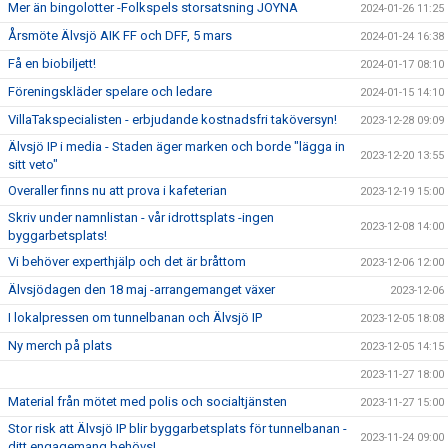
Mer än bingolotter -Folkspels storsatsning JOYNA
2024-01-26 11:25
Årsmöte Älvsjö AIK FF och DFF, 5 mars
2024-01-24 16:38
Få en biobiljett!
2024-01-17 08:10
Föreningskläder spelare och ledare
2024-01-15 14:10
VillaTakspecialisten - erbjudande kostnadsfri taköversyn!
2023-12-28 09:09
Älvsjö IP i media - Staden äger marken och borde "lägga in
2023-12-20 13:55
sitt veto"
Overaller finns nu att prova i kafeterian
2023-12-19 15:00
Skriv under namnlistan - vår idrottsplats -ingen
2023-12-08 14:00
byggarbetsplats!
Vi behöver experthjälp och det är bråttom
2023-12-06 12:00
Älvsjödagen den 18 maj -arrangemanget växer
2023-12-06
I lokalpressen om tunnelbanan och Älvsjö IP
2023-12-05 18:08
Ny merch på plats
2023-12-05 14:15
2023-11-27 18:00
Material från mötet med polis och socialtjänsten
2023-11-27 15:00
Stor risk att Älvsjö IP blir byggarbetsplats för tunnelbanan -
2023-11-24 09:00
ditt engagemang behövs!