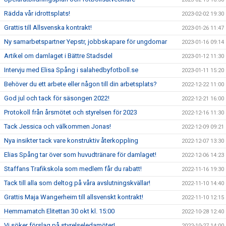
Rädda vår idrottsplats!
2023-02-02 19:30
Grattis till Allsvenska kontrakt!
2023-01-26 11:47
Ny samarbetspartner Yepstr, jobbskapare för ungdomar
2023-01-16 09:14
Artikel om damlaget i Bättre Stadsdel
2023-01-12 11:30
Intervju med Elisa Spång i salahedbyfotboll.se
2023-01-11 15:20
Behöver du ett arbete eller någon till din arbetsplats?
2022-12-22 11:00
God jul och tack för säsongen 2022!
2022-12-21 16:00
Protokoll från årsmötet och styrelsen för 2023
2022-12-16 11:30
Tack Jessica och välkommen Jonas!
2022-12-09 09:21
Nya insikter tack vare konstruktiv återkoppling
2022-12-07 13:30
Elias Spång tar över som huvudtränare för damlaget!
2022-12-06 14:23
Staffans Trafikskola som medlem får du rabatt!
2022-11-16 19:30
Tack till alla som deltog på våra avslutningskvällar!
2022-11-10 14:40
Grattis Maja Wangerheim till allsvenskt kontrakt!
2022-11-10 12:15
Hemmamatch Elitettan 30 okt kl. 15:00
2022-10-28 12:40
Vi söker förslag på styrelseledamöter!
2022-10-27 14:00