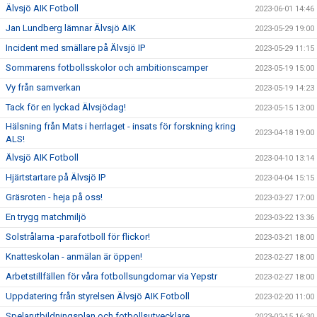
Älvsjö AIK Fotboll
2023-06-01 14:46
Jan Lundberg lämnar Älvsjö AIK
2023-05-29 19:00
Incident med smällare på Älvsjö IP
2023-05-29 11:15
Sommarens fotbollsskolor och ambitionscamper
2023-05-19 15:00
Vy från samverkan
2023-05-19 14:23
Tack för en lyckad Älvsjödag!
2023-05-15 13:00
Hälsning från Mats i herrlaget - insats för forskning kring
2023-04-18 19:00
ALS!
Älvsjö AIK Fotboll
2023-04-10 13:14
Hjärtstartare på Älvsjö IP
2023-04-04 15:15
Gräsroten - heja på oss!
2023-03-27 17:00
En trygg matchmiljö
2023-03-22 13:36
Solstrålarna -parafotboll för flickor!
2023-03-21 18:00
Knatteskolan - anmälan är öppen!
2023-02-27 18:00
Arbetstillfällen för våra fotbollsungdomar via Yepstr
2023-02-27 18:00
Uppdatering från styrelsen Älvsjö AIK Fotboll
2023-02-20 11:00
Spelarutbildningsplan och fotbollsutvecklare
2023-02-15 16:30