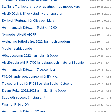
Staffans Trafikskola ny bronspartner, med mopedkurs
2022-10-25 20:00
Älvsjö Däck & Bilverkstad ny bronspartner
2022-10-18 20:00
EM-kval i Portugal för Oliva och Maja
2022-10-17 09:30
Hemmamatch Elitettan 15 okt kl. 15:00
2022-10-13 15:00
Ny modell Älvsjö AIK FF
2022-10-11 14:30
Avslutning fotbollsåret 2022, barn och ungdom
2022-10-11 12:31
Medlemserbjudanden
2022-09-30 13:47
Höstlovscamp 2022 - anmälan är öppen
2022-09-26 12:00
Älvsjöspelare till F17/05-landslaget och matcher i Spanien
2022-09-21 15:41
Hemmamatch Elitettan 17 september
2022-09-15 16:00
F16/06 landslaget genrep inför EM-kval
2022-09-14 17:58
Tre segrar i rad för F19 i Svenska Spels höstserie
2022-09-14 11:33
Ersans Pokal 2022/2023 anmälan är nu öppen
2022-09-06 17:56
Saad gör succé på Instagram!
2022-09-02 14:18
Final för F19 i J-DM!
2022-08-30 17:00
Hemmamatch Elitettan 27 aug
2022-08-26 09:11