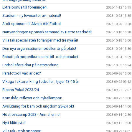
Extra bonus till föreningen!
2023-11-12 16:15
Stadium - ny leverantör av material!
2023-10-23 13:35
Stolt sponsor till Älvsjö AIK Fotboll
2023-10-20 10:28
Nattvandringen uppmärksammad av Bättre Stadsdel!
2023-10-18 16:18
VillaTakspecialisten förlänger med tre nya år!
2023-10-18 16:00
Den nya organisationsmodellen är på plats!
2023-10-06 13:30
Rabatt på mopedkurs samt bil- och mcpaket
2023-10-04 15:29
Fotbollsföräldrar på nattvandring
2023-10-03 16:24
Parafotboll vad är det?
2023-09-26 15:00
Viktiga faktorer kring fotbollen, tjejer 13-15 år
2023-09-22 09:42
Ersans Pokal 2023/24
2023-09-21 12:07
Kom ihåg reflexer och cykellampor!
2023-09-21 10:00
Avslutning för barn och ungdom 23-24 okt
2023-09-14 14:00
Höstlovscamp 2023 - Anmäl er nu!
2023-09-14 12:30
Nytt klädavtal
2023-09-11 19:00
VillaTak -stolt sponsor!
2023-08-29 14:01