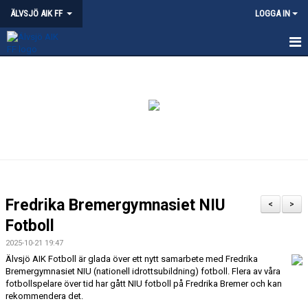
ÄLVSJÖ AIK FF
LOGGA IN
HEM
NYHETER
KVALITETSKLUBB - ÄLVSJÖ
OM ÄLVSJÖ AIK
PARTNERSKAP
Fredrika Bremergymnasiet NIU
<
>
ÄLVSJÖS IDROTTSPLATSER
Fotboll
2025-10-21 19:47
KLÄDPROFIL
Älvsjö AIK Fotboll är glada över ett nytt samarbete med Fredrika
Bremergymnasiet NIU (nationell idrottsubildning) fotboll. Flera av våra
LEDARE
fotbollspelare över tid har gått NIU fotboll på Fredrika Bremer och kan
rekommendera det.