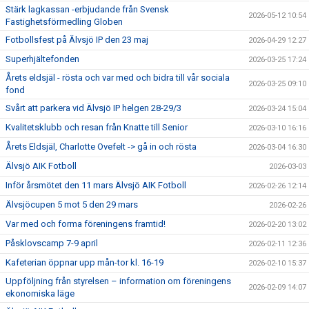
Stärk lagkassan -erbjudande från Svensk
2026-05-12 10:54
Fastighetsförmedling Globen
Fotbollsfest på Älvsjö IP den 23 maj
2026-04-29 12:27
Superhjältefonden
2026-03-25 17:24
Årets eldsjäl - rösta och var med och bidra till vår sociala
2026-03-25 09:10
fond
Svårt att parkera vid Älvsjö IP helgen 28-29/3
2026-03-24 15:04
Kvalitetsklubb och resan från Knatte till Senior
2026-03-10 16:16
Årets Eldsjäl, Charlotte Ovefelt -> gå in och rösta
2026-03-04 16:30
Älvsjö AIK Fotboll
2026-03-03
Inför årsmötet den 11 mars Älvsjö AIK Fotboll
2026-02-26 12:14
Älvsjöcupen 5 mot 5 den 29 mars
2026-02-26
Var med och forma föreningens framtid!
2026-02-20 13:02
Påsklovscamp 7-9 april
2026-02-11 12:36
Kafeterian öppnar upp mån-tor kl. 16-19
2026-02-10 15:37
Uppföljning från styrelsen – information om föreningens
2026-02-09 14:07
ekonomiska läge