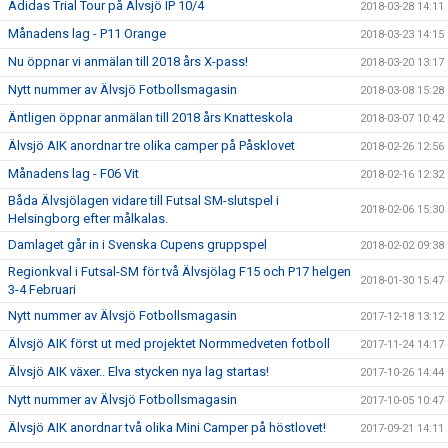
Adidas Trial Tour på Älvsjö IP 10/4
2018-03-28 14:11
Månadens lag - P11 Orange
2018-03-23 14:15
Nu öppnar vi anmälan till 2018 års X-pass!
2018-03-20 13:17
Nytt nummer av Älvsjö Fotbollsmagasin
2018-03-08 15:28
Äntligen öppnar anmälan till 2018 års Knatteskola
2018-03-07 10:42
Älvsjö AIK anordnar tre olika camper på Påsklovet
2018-02-26 12:56
Månadens lag - F06 Vit
2018-02-16 12:32
Båda Älvsjölagen vidare till Futsal SM-slutspel i
2018-02-06 15:30
Helsingborg efter målkalas.
Damlaget går in i Svenska Cupens gruppspel
2018-02-02 09:38
Regionkval i Futsal-SM för två Älvsjölag F15 och P17 helgen
2018-01-30 15:47
3-4 Februari
Nytt nummer av Älvsjö Fotbollsmagasin
2017-12-18 13:12
Älvsjö AIK först ut med projektet Normmedveten fotboll
2017-11-24 14:17
Älvsjö AIK växer.. Elva stycken nya lag startas!
2017-10-26 14:44
Nytt nummer av Älvsjö Fotbollsmagasin
2017-10-05 10:47
Älvsjö AIK anordnar två olika Mini Camper på höstlovet!
2017-09-21 14:11