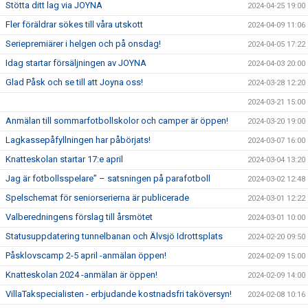
Stötta ditt lag via JOYNA
2024-04-25 19:00
Fler föräldrar sökes till våra utskott
2024-04-09 11:06
Seriepremiärer i helgen och på onsdag!
2024-04-05 17:22
Idag startar försäljningen av JOYNA
2024-04-03 20:00
Glad Påsk och se till att Joyna oss!
2024-03-28 12:20
2024-03-21 15:00
Anmälan till sommarfotbollskolor och camper är öppen!
2024-03-20 19:00
Lagkassepåfyllningen har påbörjats!
2024-03-07 16:00
Knatteskolan startar 17:e april
2024-03-04 13:20
Jag är fotbollsspelare” – satsningen på parafotboll
2024-03-02 12:48
Spelschemat för seniorserierna är publicerade
2024-03-01 12:22
Valberedningens förslag till årsmötet
2024-03-01 10:00
Statusuppdatering tunnelbanan och Älvsjö Idrottsplats
2024-02-20 09:50
Påsklovscamp 2-5 april -anmälan öppen!
2024-02-09 15:00
Knatteskolan 2024 -anmälan är öppen!
2024-02-09 14:00
VillaTakspecialisten - erbjudande kostnadsfri taköversyn!
2024-02-08 10:16