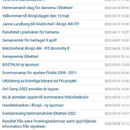
Hemmamatch idag för damerna i Elitettan!
2022-04-18 09:00
Välkommen till Älvsjödagen den 15 maj!
2022-04-13 15:30
Janne Lundberg blir klubbchef i Älvsjö AIK FF!
2022-04-12 19:30
Resultatet i premiären för herrarna
2022-04-11 15:37
Seriepremiär för herrlaget 9 april!
2022-04-07 13:00
Matchreferat Älvsjö AIK - IFÖ Bromölla IF
2022-04-04 13:58
Seriepremiär Elitettan!
2022-03-31 22:16
BOSTHLM ny sponsor
2022-03-30 13:43
Sommarcamp för spelare födda 2009 - 2011
2022-03-30 09:45
Utbildning av kvinnliga tränare via FN-projekt
2022-03-29 10:00
Girl Camp 2022 anmälan är öppen
2022-03-24 10:30
Nu är anmälan öppen till sommarens fotbollsskolor
2022-03-23 11:27
Handelsbanken i Älvsjö - ny sponsor
2022-03-22 13:15
Eventansvarig hemmamatcher Elitettan 2022
2022-03-10 16:57
Resultat från extra föreningsstämman samt uppföljande
2022-03-08 10:15
information från styrelsen