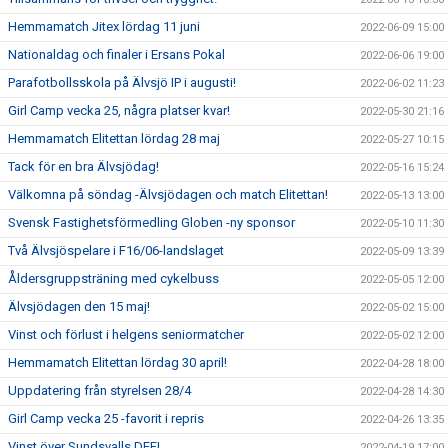
Hemmamatch Jitex lördag 11 juni
2022-06-09 15:00
Nationaldag och finaler i Ersans Pokal
2022-06-06 19:00
Parafotbollsskola på Älvsjö IP i augusti!
2022-06-02 11:23
Girl Camp vecka 25, några platser kvar!
2022-05-30 21:16
Hemmamatch Elitettan lördag 28 maj
2022-05-27 10:15
Tack för en bra Älvsjödag!
2022-05-16 15:24
Välkomna på söndag -Älvsjödagen och match Elitettan!
2022-05-13 13:00
Svensk Fastighetsförmedling Globen -ny sponsor
2022-05-10 11:30
Två Älvsjöspelare i F16/06-landslaget
2022-05-09 13:39
Åldersgruppsträning med cykelbuss
2022-05-05 12:00
Älvsjödagen den 15 maj!
2022-05-02 15:00
Vinst och förlust i helgens seniormatcher
2022-05-02 12:00
Hemmamatch Elitettan lördag 30 april!
2022-04-28 18:00
Uppdatering från styrelsen 28/4
2022-04-28 14:30
Girl Camp vecka 25 -favorit i repris
2022-04-26 13:35
Vinst över Sundsvalls DFF!
2022-04-19 17:00