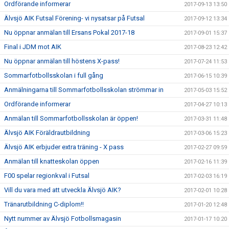
Ordförande informerar
2017-09-13 13:50
Älvsjö AIK Futsal Förening- vi nysatsar på Futsal
2017-09-12 13:34
Nu öppnar anmälan till Ersans Pokal 2017-18
2017-09-01 15:37
Final i JDM mot AIK
2017-08-23 12:42
Nu öppnar anmälan till höstens X-pass!
2017-07-24 11:53
Sommarfotbollsskolan i full gång
2017-06-15 10:39
Anmälningarna till Sommarfotbollsskolan strömmar in
2017-05-03 15:52
Ordförande informerar
2017-04-27 10:13
Anmälan till Sommarfotbollsskolan är öppen!
2017-03-31 11:48
Älvsjö AIK Föräldrautbildning
2017-03-06 15:23
Älvsjö AIK erbjuder extra träning - X pass
2017-02-27 09:59
Anmälan till knatteskolan öppen
2017-02-16 11:39
F00 spelar regionkval i Futsal
2017-02-03 16:19
Vill du vara med att utveckla Älvsjö AIK?
2017-02-01 10:28
Tränarutbildning C-diplom!!
2017-01-20 12:48
Nytt nummer av Älvsjö Fotbollsmagasin
2017-01-17 10:20