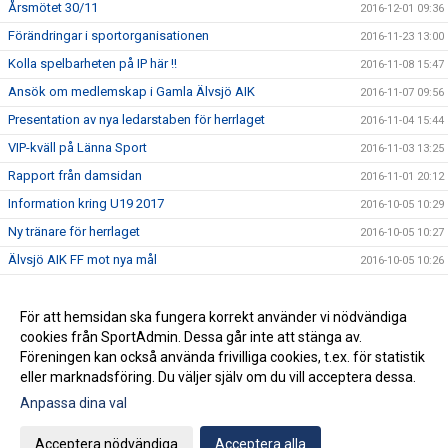
Årsmötet 30/11
2016-12-01 09:36
Förändringar i sportorganisationen
2016-11-23 13:00
Kolla spelbarheten på IP här !!
2016-11-08 15:47
Ansök om medlemskap i Gamla Älvsjö AIK
2016-11-07 09:56
Presentation av nya ledarstaben för herrlaget
2016-11-04 15:44
VIP-kväll på Länna Sport
2016-11-03 13:25
Rapport från damsidan
2016-11-01 20:12
Information kring U19 2017
2016-10-05 10:29
Ny tränare för herrlaget
2016-10-05 10:27
Älvsjö AIK FF mot nya mål
2016-10-05 10:26
Final i JDM
2016-08-31 09:42
Santis Summer Cup
För att hemsidan ska fungera korrekt använder vi nödvändiga
2016-08-31 09:41
cookies från SportAdmin. Dessa går inte att stänga av.
Välkomna tillbaka efter sommaruppehållet
2016-08-31 09:39
Föreningen kan också använda frivilliga cookies, t.ex. för statistik
eller marknadsföring. Du väljer själv om du vill acceptera dessa.
Anpassa dina val
Cookie-inställningar
Gå till Webbversion
Acceptera nödvändiga
Acceptera alla