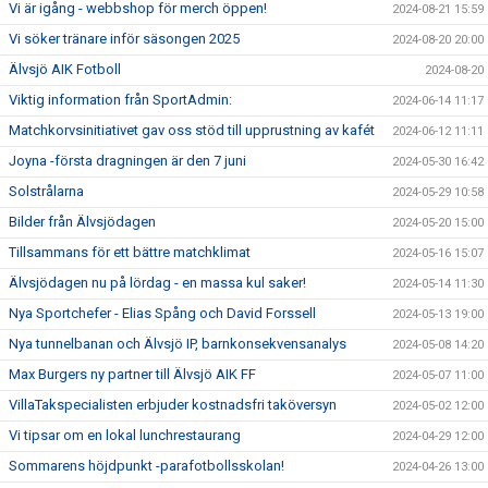
Vi är igång - webbshop för merch öppen!
2024-08-21 15:59
Vi söker tränare inför säsongen 2025
2024-08-20 20:00
Älvsjö AIK Fotboll
2024-08-20
Viktig information från SportAdmin:
2024-06-14 11:17
Matchkorvsinitiativet gav oss stöd till upprustning av kafét
2024-06-12 11:11
Joyna -första dragningen är den 7 juni
2024-05-30 16:42
Solstrålarna
2024-05-29 10:58
Bilder från Älvsjödagen
2024-05-20 15:00
Tillsammans för ett bättre matchklimat
2024-05-16 15:07
Älvsjödagen nu på lördag - en massa kul saker!
2024-05-14 11:30
Nya Sportchefer - Elias Spång och David Forssell
2024-05-13 19:00
Nya tunnelbanan och Älvsjö IP, barnkonsekvensanalys
2024-05-08 14:20
Max Burgers ny partner till Älvsjö AIK FF
2024-05-07 11:00
VillaTakspecialisten erbjuder kostnadsfri taköversyn
2024-05-02 12:00
Vi tipsar om en lokal lunchrestaurang
2024-04-29 12:00
Sommarens höjdpunkt -parafotbollsskolan!
2024-04-26 13:00