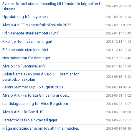
Svensk fotboll startar insamling till förmån för krigsoffer i
2022-02-28 14:33
Ukraina
Uppdatering från styrelsen
2022-02-08 16:13
Älvsjö AIK FF:s knattefotbollsskola 2022
2022-02-07 09:09
Från senaste styrelsemötet (10/1)
2022-01-17 10:49
Riktlinjer för nivåanmälningar!
2021-12-14 14:13
Från senaste styrelsemötet
2021-12-13 10:13
Nya tränartrion för damlaget
2021-12-07 12:46
Älvsjö IP o "Santisvallen"!
2021-11-16 16:29
Solstrålarna sken över Älvsjö IP – premiär för
2021-08-16 13:22
parafotbollsskolan
Santis Summer Cup 15 augusti 2021
2021-07-14 09:36
Älvsjö AIK FFs första Girl camp är över…
2021-06-24 17:02
Landslagssamling för Alice Bergström
2021-06-22 16:07
Älvsjö AIK info Covid-19
2021-06-01 08:00
Parafotbollsskola riktad till tjejer
2021-05-25 12:37
Fråga motståndarna om lov att filma matcher.
2021-05-19 09:38