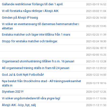
Gällande restriktioner förlängs till den 1 april.
2021-03-19 16:52
Vi vill förstärka några riktlinjer i Älvsjö AIK
2021-03-03 11:04
Grinden på Älvsjö IP trasig
2021-02-26 14:50
Vi söker en eventansvarig till damernas hemmamatcher i
2021-02-25 13:45
elitettan
Enstaka matcher och läger inte tillåtna från 1 mars
2021-02-25 11:39
Stopp för enstaka matcher och tävlingar.
2021-02-24 18:30
2021-02-06 18:19
2021-02-05 15:25
Organiserad utomhusträning tillåten fr.o.m. 16 januari
2021-01-15 13:28
All organiserad träning ställs in fram till 24 januari
2021-01-12 09:52
God Jul & Gott Nytt Fotbollsår!
2020-12-22 14:00
Nya beslut från Stockholms stad - All träningsverksamhet
2020-12-19 18:16
ställs in
Styrelsen 2021!!
2020-12-07 12:26
Vi söker ungdomsledare till våra yngre lag!
2020-11-17 10:06
Älvsjö AIK - köp, byt, sälj
2020-11-13 11:50