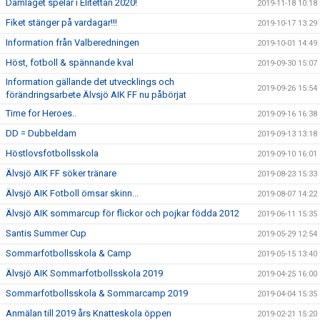
Damlaget spelar i Elitettan 2020!
2019-11-18 10:18
Fiket stänger på vardagar!!!
2019-10-17 13:29
Information från Valberedningen
2019-10-01 14:49
Höst, fotboll & spännande kval
2019-09-30 15:07
Information gällande det utvecklings och
2019-09-26 15:54
förändringsarbete Älvsjö AIK FF nu påbörjat
Time for Heroes..
2019-09-16 16:38
DD = Dubbeldam
2019-09-13 13:18
Höstlovsfotbollsskola
2019-09-10 16:01
Älvsjö AIK FF söker tränare
2019-08-23 15:33
Älvsjö AIK Fotboll ömsar skinn...
2019-08-07 14:22
Älvsjö AIK sommarcup för flickor och pojkar födda 2012
2019-06-11 15:35
Santis Summer Cup
2019-05-29 12:54
Sommarfotbollsskola & Camp
2019-05-15 13:40
Älvsjö AIK Sommarfotbollsskola 2019
2019-04-25 16:00
Sommarfotbollsskola & Sommarcamp 2019
2019-04-04 15:35
Anmälan till 2019 års Knatteskola öppen
2019-02-21 15:20