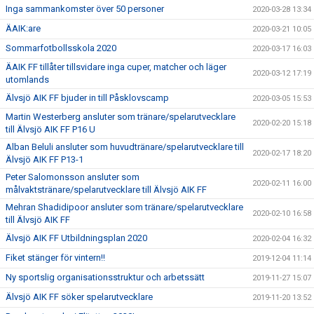
Inga sammankomster över 50 personer
2020-03-28 13:34
ÄAIK:are
2020-03-21 10:05
Sommarfotbollsskola 2020
2020-03-17 16:03
ÄAIK FF tillåter tillsvidare inga cuper, matcher och läger
2020-03-12 17:19
utomlands
Älvsjö AIK FF bjuder in till Påsklovscamp
2020-03-05 15:53
Martin Westerberg ansluter som tränare/spelarutvecklare
2020-02-20 15:18
till Älvsjö AIK FF P16 U
Alban Beluli ansluter som huvudtränare/spelarutvecklare till
2020-02-17 18:20
Älvsjö AIK FF P13-1
Peter Salomonsson ansluter som
2020-02-11 16:00
målvaktstränare/spelarutvecklare till Älvsjö AIK FF
Mehran Shadidipoor ansluter som tränare/spelarutvecklare
2020-02-10 16:58
till Älvsjö AIK FF
Älvsjö AIK FF Utbildningsplan 2020
2020-02-04 16:32
Fiket stänger för vintern!!
2019-12-04 11:14
Ny sportslig organisationsstruktur och arbetssätt
2019-11-27 15:07
Älvsjö AIK FF söker spelarutvecklare
2019-11-20 13:52