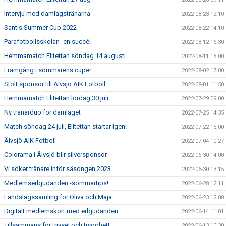
Intervju med damlagstränarna
2022-08-23 12:10
Santis Summer Cup 2022
2022-08-22 14:10
Parafotbollsskolan -en succé!
2022-08-12 16:30
Hemmamatch Elitettan söndag 14 augusti
2022-08-11 15:00
Framgång i sommarens cuper
2022-08-02 17:00
Stolt sponsor till Älvsjö AIK Fotboll
2022-08-01 11:50
Hemmamatch Elitettan lördag 30 juli
2022-07-29 09:00
Ny tränarduo för damlaget
2022-07-25 14:35
Match söndag 24 juli, Elitettan startar igen!
2022-07-22 15:00
Älvsjö AIK Fotboll
2022-07-04 10:27
Colorama i Älvsjö blir silversponsor
2022-06-30 14:00
Vi söker tränare inför säsongen 2023
2022-06-30 13:15
Medlemserbjudanden -sommartips!
2022-06-28 12:11
Landslagssamling för Oliva och Maja
2022-06-23 12:00
Digitalt medlemskort med erbjudanden
2022-06-14 11:01
Tillsammans för trivsel och trygghet!
2022-06-13 10:30