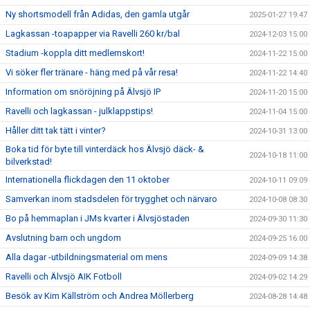
Ny shortsmodell från Adidas, den gamla utgår
2025-01-27 19:47
Lagkassan -toapapper via Ravelli 260 kr/bal
2024-12-03 15:00
Stadium -koppla ditt medlemskort!
2024-11-22 15:00
Vi söker fler tränare - häng med på vår resa!
2024-11-22 14:40
Information om snöröjning på Älvsjö IP
2024-11-20 15:00
Ravelli och lagkassan - julklappstips!
2024-11-04 15:00
Håller ditt tak tätt i vinter?
2024-10-31 13:00
Boka tid för byte till vinterdäck hos Älvsjö däck- &
2024-10-18 11:00
bilverkstad!
Internationella flickdagen den 11 oktober
2024-10-11 09:09
Samverkan inom stadsdelen för trygghet och närvaro
2024-10-08 08:30
Bo på hemmaplan i JMs kvarter i Älvsjöstaden
2024-09-30 11:30
Avslutning barn och ungdom
2024-09-25 16:00
Alla dagar -utbildningsmaterial om mens
2024-09-09 14:38
Ravelli och Älvsjö AIK Fotboll
2024-09-02 14:29
Besök av Kim Källström och Andrea Möllerberg
2024-08-28 14:48