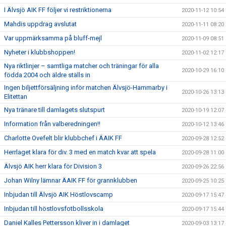
I Älvsjö AIK FF följer vi restriktionerna
2020-11-12 10:54
Mahdis uppdrag avslutat
2020-11-11 08:20
Var uppmärksamma på bluff-mejl
2020-11-09 08:51
Nyheter i klubbshoppen!
2020-11-02 12:17
Nya riktlinjer – samtliga matcher och träningar för alla
2020-10-29 16:10
födda 2004 och äldre ställs in
Ingen biljettförsäljning inför matchen Älvsjö-Hammarby i
2020-10-26 13:13
Elitettan
Nya tränare till damlagets slutspurt
2020-10-19 12:07
Information från valberedningen!!
2020-10-12 13:46
Charlotte Ovefelt blir klubbchef i ÄAIK FF
2020-09-28 12:52
Herrlaget klara för div. 3 med en match kvar att spela
2020-09-28 11:00
Älvsjö AIK herr klara för Division 3
2020-09-26 22:56
Johan Wilny lämnar ÄAIK FF för grannklubben
2020-09-25 10:25
Inbjudan till Älvsjö AIK Höstlovscamp
2020-09-17 15:47
Inbjudan till höstlovsfotbollsskola
2020-09-17 15:44
Daniel Kalles Pettersson kliver in i damlaget
2020-09-03 13:17