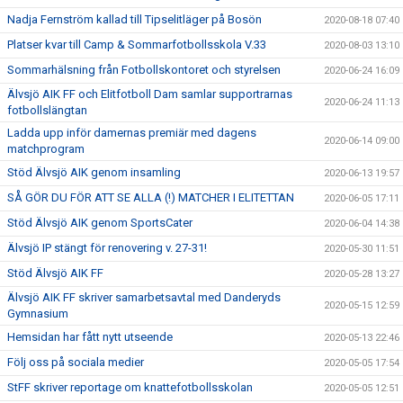
Nadja Fernström kallad till Tipselitläger på Bosön
2020-08-18 07:40
Platser kvar till Camp & Sommarfotbollsskola V.33
2020-08-03 13:10
Sommarhälsning från Fotbollskontoret och styrelsen
2020-06-24 16:09
Älvsjö AIK FF och Elitfotboll Dam samlar supportrarnas
2020-06-24 11:13
fotbollslängtan
Ladda upp inför damernas premiär med dagens
2020-06-14 09:00
matchprogram
Stöd Älvsjö AIK genom insamling
2020-06-13 19:57
SÅ GÖR DU FÖR ATT SE ALLA (!) MATCHER I ELITETTAN
2020-06-05 17:11
Stöd Älvsjö AIK genom SportsCater
2020-06-04 14:38
Älvsjö IP stängt för renovering v. 27-31!
2020-05-30 11:51
Stöd Älvsjö AIK FF
2020-05-28 13:27
Älvsjö AIK FF skriver samarbetsavtal med Danderyds
2020-05-15 12:59
Gymnasium
Hemsidan har fått nytt utseende
2020-05-13 22:46
Följ oss på sociala medier
2020-05-05 17:54
StFF skriver reportage om knattefotbollsskolan
2020-05-05 12:51