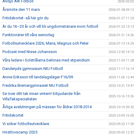
Älvsjö AIK Fotboll
2026-02-02
Årsmöte den 11 mars
2026-01-28 09:12
Fritidskortet -så här gör du
2026-01-27 11:23
Är du 16–20 år och vill bli ungdomstränare inom fotboll
2026-01-23 13:13
Funktionärer till våra seniorlag
2026-01-21 14:26
Fotbollsutvecklare 2026, Maria, Magnus och Peter
2026-01-13 14:29
Podcast med Nisse Johansson
2025-12-30 14:10
Våra ledare i Solstrålarna belönas med stipendium
2025-11-24 11:28
Danderyds gymnasium NIU Fotboll
2025-11-17 16:14
Annie Eriksson till landslagsläger F16/09
2025-11-06 12:44
Fredrika Bremergymnasiet NIU Fotboll
2025-10-21 19:47
Se över ditt tak innan vintern! Erbjudande från
2025-10-16 13:26
VillaTakspecialisten
Årliga avslutningen på mässan för åldrar 2018-2014
2025-10-10 09:32
Fritidskortet
2025-10-09 16:00
Vi söker fotbollsutvecklare
2025-09-23 17:30
Höstlovscamp 2025
2025-09-05 12:37