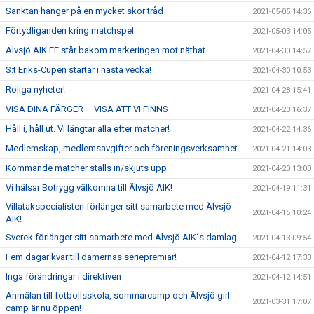
Sanktan hänger på en mycket skör tråd
2021-05-05 14:36
Förtydliganden kring matchspel
2021-05-03 14:05
Älvsjö AIK FF står bakom markeringen mot näthat
2021-04-30 14:57
S:t Eriks-Cupen startar i nästa vecka!
2021-04-30 10:53
Roliga nyheter!
2021-04-28 15:41
VISA DINA FÄRGER – VISA ATT VI FINNS
2021-04-23 16:37
Håll i, håll ut. Vi längtar alla efter matcher!
2021-04-22 14:36
Medlemskap, medlemsavgifter och föreningsverksamhet
2021-04-21 14:03
Kommande matcher ställs in/skjuts upp
2021-04-20 13:00
Vi hälsar Botrygg välkomna till Älvsjö AIK!
2021-04-19 11:31
Villatakspecialisten förlänger sitt samarbete med Älvsjö
2021-04-15 10:24
AIK!
Sverek förlänger sitt samarbete med Älvsjö AIK´s damlag.
2021-04-13 09:54
Fem dagar kvar till damernas seriepremiär!
2021-04-12 17:33
Inga förändringar i direktiven
2021-04-12 14:51
Anmälan till fotbollsskola, sommarcamp och Älvsjö girl
2021-03-31 17:07
camp är nu öppen!