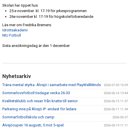
VÅRDNADSHAVARE
Skolan har öppet hus:
25:e november kl. 17-19 för yrkesprogrammen
MATCHER
26e november kl. 17-19 för högskoleförberedande
Läs mer om Fredrika Bremers:
UTBILDNINGAR
Idrottsakademi
NIU Fotboll
Sista ansökningsdag är den 1 december
Nyhetsarkiv
Träna mental styrka -Älvsjö i samarbete med PlayWellMinds
2026-07-03 10:09
Sommarlovsfotboll tisdagar vecka 26-33
2026-06-16 13:44
Kvalitetsklubb och resan från knatte till senior
2026-06-15 11:37
Parkering inne på Älvsjö IP -endast för ledare
2026-06-11 11:34
Sommarfotbollskola och camp
2026-05-27
Älvsjöcupen 16 augusti, 5 mot 5-spel
2026-05-19 11:11