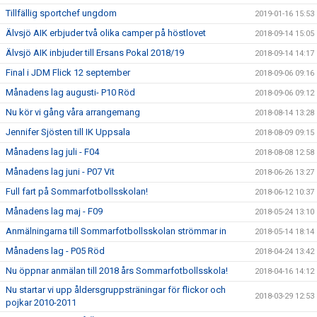
Tillfällig sportchef ungdom
2019-01-16 15:53
Älvsjö AIK erbjuder två olika camper på höstlovet
2018-09-14 15:05
Älvsjö AIK inbjuder till Ersans Pokal 2018/19
2018-09-14 14:17
Final i JDM Flick 12 september
2018-09-06 09:16
Månadens lag augusti- P10 Röd
2018-09-06 09:12
Nu kör vi gång våra arrangemang
2018-08-14 13:28
Jennifer Sjösten till IK Uppsala
2018-08-09 09:15
Månadens lag juli - F04
2018-08-08 12:58
Månadens lag juni - P07 Vit
2018-06-26 13:27
Full fart på Sommarfotbollsskolan!
2018-06-12 10:37
Månadens lag maj - F09
2018-05-24 13:10
Anmälningarna till Sommarfotbollsskolan strömmar in
2018-05-14 18:14
Månadens lag - P05 Röd
2018-04-24 13:42
Nu öppnar anmälan till 2018 års Sommarfotbollsskola!
2018-04-16 14:12
Nu startar vi upp åldersgruppsträningar för flickor och
2018-03-29 12:53
pojkar 2010-2011