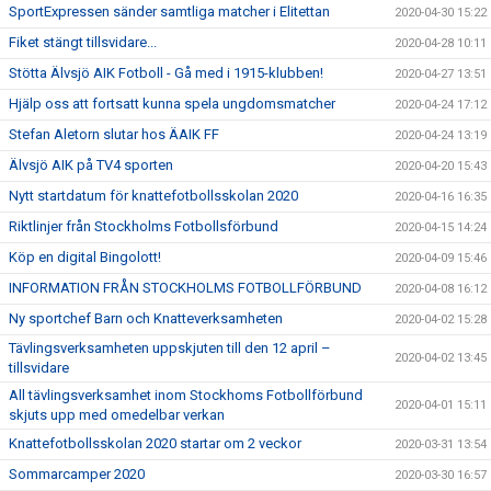
SportExpressen sänder samtliga matcher i Elitettan
2020-04-30 15:22
Fiket stängt tillsvidare...
2020-04-28 10:11
Stötta Älvsjö AIK Fotboll - Gå med i 1915-klubben!
2020-04-27 13:51
Hjälp oss att fortsatt kunna spela ungdomsmatcher
2020-04-24 17:12
Stefan Aletorn slutar hos ÄAIK FF
2020-04-24 13:19
Älvsjö AIK på TV4 sporten
2020-04-20 15:43
Nytt startdatum för knattefotbollsskolan 2020
2020-04-16 16:35
Riktlinjer från Stockholms Fotbollsförbund
2020-04-15 14:24
Köp en digital Bingolott!
2020-04-09 15:46
INFORMATION FRÅN STOCKHOLMS FOTBOLLFÖRBUND
2020-04-08 16:12
Ny sportchef Barn och Knatteverksamheten
2020-04-02 15:28
Tävlingsverksamheten uppskjuten till den 12 april –
2020-04-02 13:45
tillsvidare
All tävlingsverksamhet inom Stockhoms Fotbollförbund
2020-04-01 15:11
skjuts upp med omedelbar verkan
Knattefotbollsskolan 2020 startar om 2 veckor
2020-03-31 13:54
Sommarcamper 2020
2020-03-30 16:57