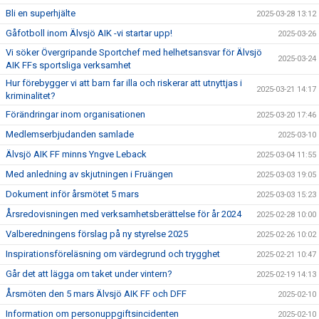
Bli en superhjälte
2025-03-28 13:12
Gåfotboll inom Älvsjö AIK -vi startar upp!
2025-03-26
Vi söker Övergripande Sportchef med helhetsansvar för Älvsjö
2025-03-24
AIK FFs sportsliga verksamhet
Hur förebygger vi att barn far illa och riskerar att utnyttjas i
2025-03-21 14:17
kriminalitet?
Förändringar inom organisationen
2025-03-20 17:46
Medlemserbjudanden samlade
2025-03-10
Älvsjö AIK FF minns Yngve Leback
2025-03-04 11:55
Med anledning av skjutningen i Fruängen
2025-03-03 19:05
Dokument inför årsmötet 5 mars
2025-03-03 15:23
Årsredovisningen med verksamhetsberättelse för år 2024
2025-02-28 10:00
Valberedningens förslag på ny styrelse 2025
2025-02-26 10:02
Inspirationsföreläsning om värdegrund och trygghet
2025-02-21 10:47
Går det att lägga om taket under vintern?
2025-02-19 14:13
Årsmöten den 5 mars Älvsjö AIK FF och DFF
2025-02-10
Information om personuppgiftsincidenten
2025-02-10