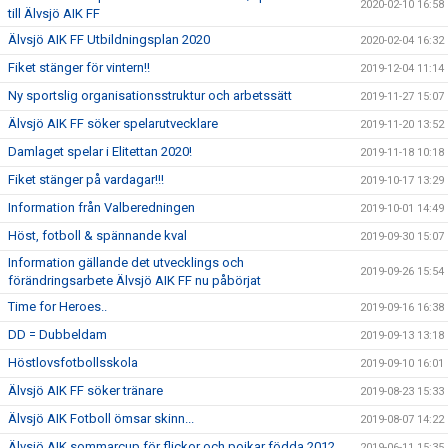
2020-02-10 16:58
till Älvsjö AIK FF
Älvsjö AIK FF Utbildningsplan 2020
2020-02-04 16:32
Fiket stänger för vintern!!
2019-12-04 11:14
Ny sportslig organisationsstruktur och arbetssätt
2019-11-27 15:07
Älvsjö AIK FF söker spelarutvecklare
2019-11-20 13:52
Damlaget spelar i Elitettan 2020!
2019-11-18 10:18
Fiket stänger på vardagar!!!
2019-10-17 13:29
Information från Valberedningen
2019-10-01 14:49
Höst, fotboll & spännande kval
2019-09-30 15:07
Information gällande det utvecklings och
2019-09-26 15:54
förändringsarbete Älvsjö AIK FF nu påbörjat
Time for Heroes..
2019-09-16 16:38
DD = Dubbeldam
2019-09-13 13:18
Höstlovsfotbollsskola
2019-09-10 16:01
Älvsjö AIK FF söker tränare
2019-08-23 15:33
Älvsjö AIK Fotboll ömsar skinn...
2019-08-07 14:22
Älvsjö AIK sommarcup för flickor och pojkar födda 2012
2019-06-11 15:35