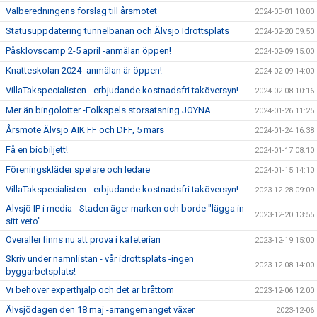
Valberedningens förslag till årsmötet
2024-03-01 10:00
Statusuppdatering tunnelbanan och Älvsjö Idrottsplats
2024-02-20 09:50
Påsklovscamp 2-5 april -anmälan öppen!
2024-02-09 15:00
Knatteskolan 2024 -anmälan är öppen!
2024-02-09 14:00
VillaTakspecialisten - erbjudande kostnadsfri taköversyn!
2024-02-08 10:16
Mer än bingolotter -Folkspels storsatsning JOYNA
2024-01-26 11:25
Årsmöte Älvsjö AIK FF och DFF, 5 mars
2024-01-24 16:38
Få en biobiljett!
2024-01-17 08:10
Föreningskläder spelare och ledare
2024-01-15 14:10
VillaTakspecialisten - erbjudande kostnadsfri taköversyn!
2023-12-28 09:09
Älvsjö IP i media - Staden äger marken och borde "lägga in
2023-12-20 13:55
sitt veto"
Overaller finns nu att prova i kafeterian
2023-12-19 15:00
Skriv under namnlistan - vår idrottsplats -ingen
2023-12-08 14:00
byggarbetsplats!
Vi behöver experthjälp och det är bråttom
2023-12-06 12:00
Älvsjödagen den 18 maj -arrangemanget växer
2023-12-06