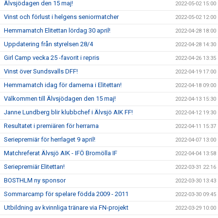
Älvsjödagen den 15 maj!
2022-05-02 15:00
Vinst och förlust i helgens seniormatcher
2022-05-02 12:00
Hemmamatch Elitettan lördag 30 april!
2022-04-28 18:00
Uppdatering från styrelsen 28/4
2022-04-28 14:30
Girl Camp vecka 25 -favorit i repris
2022-04-26 13:35
Vinst över Sundsvalls DFF!
2022-04-19 17:00
Hemmamatch idag för damerna i Elitettan!
2022-04-18 09:00
Välkommen till Älvsjödagen den 15 maj!
2022-04-13 15:30
Janne Lundberg blir klubbchef i Älvsjö AIK FF!
2022-04-12 19:30
Resultatet i premiären för herrarna
2022-04-11 15:37
Seriepremiär för herrlaget 9 april!
2022-04-07 13:00
Matchreferat Älvsjö AIK - IFÖ Bromölla IF
2022-04-04 13:58
Seriepremiär Elitettan!
2022-03-31 22:16
BOSTHLM ny sponsor
2022-03-30 13:43
Sommarcamp för spelare födda 2009 - 2011
2022-03-30 09:45
Utbildning av kvinnliga tränare via FN-projekt
2022-03-29 10:00