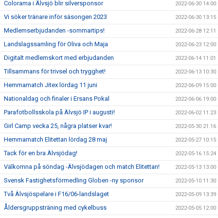
Colorama i Älvsjö blir silversponsor
2022-06-30 14:00
Vi söker tränare inför säsongen 2023
2022-06-30 13:15
Medlemserbjudanden -sommartips!
2022-06-28 12:11
Landslagssamling för Oliva och Maja
2022-06-23 12:00
Digitalt medlemskort med erbjudanden
2022-06-14 11:01
Tillsammans för trivsel och trygghet!
2022-06-13 10:30
Hemmamatch Jitex lördag 11 juni
2022-06-09 15:00
Nationaldag och finaler i Ersans Pokal
2022-06-06 19:00
Parafotbollsskola på Älvsjö IP i augusti!
2022-06-02 11:23
Girl Camp vecka 25, några platser kvar!
2022-05-30 21:16
Hemmamatch Elitettan lördag 28 maj
2022-05-27 10:15
Tack för en bra Älvsjödag!
2022-05-16 15:24
Välkomna på söndag -Älvsjödagen och match Elitettan!
2022-05-13 13:00
Svensk Fastighetsförmedling Globen -ny sponsor
2022-05-10 11:30
Två Älvsjöspelare i F16/06-landslaget
2022-05-09 13:39
Åldersgruppsträning med cykelbuss
2022-05-05 12:00