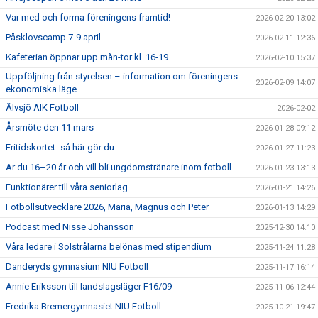
Var med och forma föreningens framtid!
2026-02-20 13:02
Påsklovscamp 7-9 april
2026-02-11 12:36
Kafeterian öppnar upp mån-tor kl. 16-19
2026-02-10 15:37
Uppföljning från styrelsen – information om föreningens
2026-02-09 14:07
ekonomiska läge
Älvsjö AIK Fotboll
2026-02-02
Årsmöte den 11 mars
2026-01-28 09:12
Fritidskortet -så här gör du
2026-01-27 11:23
Är du 16–20 år och vill bli ungdomstränare inom fotboll
2026-01-23 13:13
Funktionärer till våra seniorlag
2026-01-21 14:26
Fotbollsutvecklare 2026, Maria, Magnus och Peter
2026-01-13 14:29
Podcast med Nisse Johansson
2025-12-30 14:10
Våra ledare i Solstrålarna belönas med stipendium
2025-11-24 11:28
Danderyds gymnasium NIU Fotboll
2025-11-17 16:14
Annie Eriksson till landslagsläger F16/09
2025-11-06 12:44
Fredrika Bremergymnasiet NIU Fotboll
2025-10-21 19:47