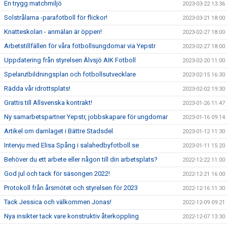
En trygg matchmiljö
2023-03-22 13:36
Solstrålarna -parafotboll för flickor!
2023-03-21 18:00
Knatteskolan - anmälan är öppen!
2023-02-27 18:00
Arbetstillfällen för våra fotbollsungdomar via Yepstr
2023-02-27 18:00
Uppdatering från styrelsen Älvsjö AIK Fotboll
2023-02-20 11:00
Spelarutbildningsplan och fotbollsutvecklare
2023-02-15 16:30
Rädda vår idrottsplats!
2023-02-02 19:30
Grattis till Allsvenska kontrakt!
2023-01-26 11:47
Ny samarbetspartner Yepstr, jobbskapare för ungdomar
2023-01-16 09:14
Artikel om damlaget i Bättre Stadsdel
2023-01-12 11:30
Intervju med Elisa Spång i salahedbyfotboll.se
2023-01-11 15:20
Behöver du ett arbete eller någon till din arbetsplats?
2022-12-22 11:00
God jul och tack för säsongen 2022!
2022-12-21 16:00
Protokoll från årsmötet och styrelsen för 2023
2022-12-16 11:30
Tack Jessica och välkommen Jonas!
2022-12-09 09:21
Nya insikter tack vare konstruktiv återkoppling
2022-12-07 13:30