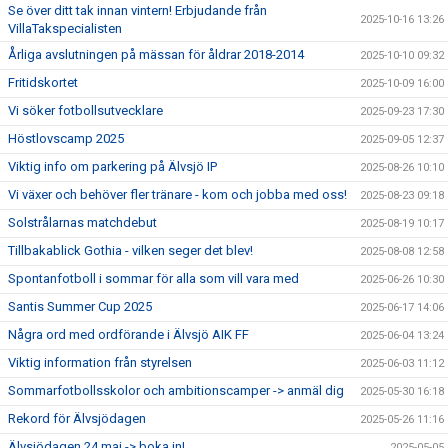
Se över ditt tak innan vintern! Erbjudande från
2025-10-16 13:26
VillaTakspecialisten
Årliga avslutningen på mässan för åldrar 2018-2014
2025-10-10 09:32
Fritidskortet
2025-10-09 16:00
Vi söker fotbollsutvecklare
2025-09-23 17:30
Höstlovscamp 2025
2025-09-05 12:37
Viktig info om parkering på Älvsjö IP
2025-08-26 10:10
Vi växer och behöver fler tränare - kom och jobba med oss!
2025-08-23 09:18
Solstrålarnas matchdebut
2025-08-19 10:17
Tillbakablick Gothia - vilken seger det blev!
2025-08-08 12:58
Spontanfotboll i sommar för alla som vill vara med
2025-06-26 10:30
Santis Summer Cup 2025
2025-06-17 14:06
Några ord med ordförande i Älvsjö AIK FF
2025-06-04 13:24
Viktig information från styrelsen
2025-06-03 11:12
Sommarfotbollsskolor och ambitionscamper -> anmäl dig
2025-05-30 16:18
Rekord för Älvsjödagen
2025-05-26 11:16
Älvsjödagen 24 maj -> boka in!
2025-05-05