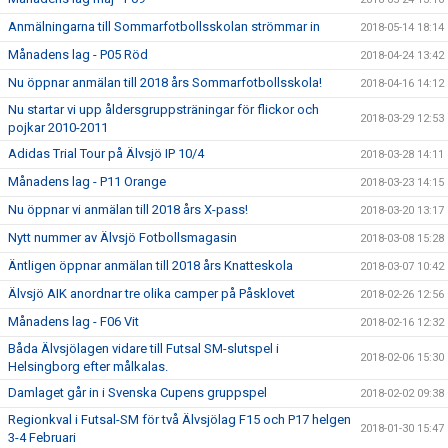
Anmälningarna till Sommarfotbollsskolan strömmar in
2018-05-14 18:14
Månadens lag - P05 Röd
2018-04-24 13:42
Nu öppnar anmälan till 2018 års Sommarfotbollsskola!
2018-04-16 14:12
Nu startar vi upp åldersgruppsträningar för flickor och
2018-03-29 12:53
pojkar 2010-2011
Adidas Trial Tour på Älvsjö IP 10/4
2018-03-28 14:11
Månadens lag - P11 Orange
2018-03-23 14:15
Nu öppnar vi anmälan till 2018 års X-pass!
2018-03-20 13:17
Nytt nummer av Älvsjö Fotbollsmagasin
2018-03-08 15:28
Äntligen öppnar anmälan till 2018 års Knatteskola
2018-03-07 10:42
Älvsjö AIK anordnar tre olika camper på Påsklovet
2018-02-26 12:56
Månadens lag - F06 Vit
2018-02-16 12:32
Båda Älvsjölagen vidare till Futsal SM-slutspel i
2018-02-06 15:30
Helsingborg efter målkalas.
Damlaget går in i Svenska Cupens gruppspel
2018-02-02 09:38
Regionkval i Futsal-SM för två Älvsjölag F15 och P17 helgen
2018-01-30 15:47
3-4 Februari