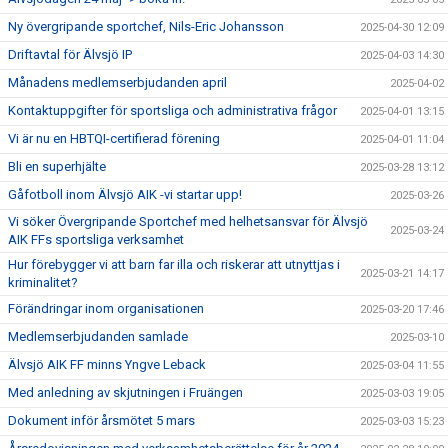
Ny övergripande sportchef, Nils-Eric Johansson
2025-04-30 12:09
Driftavtal för Älvsjö IP
2025-04-03 14:30
Månadens medlemserbjudanden april
2025-04-02
Kontaktuppgifter för sportsliga och administrativa frågor
2025-04-01 13:15
Vi är nu en HBTQI-certifierad förening
2025-04-01 11:04
Bli en superhjälte
2025-03-28 13:12
Gåfotboll inom Älvsjö AIK -vi startar upp!
2025-03-26
Vi söker Övergripande Sportchef med helhetsansvar för Älvsjö
2025-03-24
AIK FFs sportsliga verksamhet
Hur förebygger vi att barn far illa och riskerar att utnyttjas i
2025-03-21 14:17
kriminalitet?
Förändringar inom organisationen
2025-03-20 17:46
Medlemserbjudanden samlade
2025-03-10
Älvsjö AIK FF minns Yngve Leback
2025-03-04 11:55
Med anledning av skjutningen i Fruängen
2025-03-03 19:05
Dokument inför årsmötet 5 mars
2025-03-03 15:23