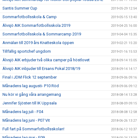
Santis Summer Cup
2019-05-29 12:54
Sommarfotbollsskola & Camp
2019-05-15 13:40
Älvsjö AIK Sommarfotbollsskola 2019
2019-04-25 16:00
Sommarfotbollsskola & Sommarcamp 2019
2019-04-04 15:35
Anmälan till 2019 års Knatteskola öppen
2019-02-21 15:20
Tillfällig sportchef ungdom
2019-01-16 15:53
Älvsjö AIK erbjuder två olika camper på höstlovet
2018-09-14 15:05
Älvsjö AIK inbjuder till Ersans Pokal 2018/19
2018-09-14 14:17
Final i JDM Flick 12 september
2018-09-06 09:16
Månadens lag augusti- P10 Röd
2018-09-06 09:12
Nu kör vi gång våra arrangemang
2018-08-14 13:28
Jennifer Sjösten till IK Uppsala
2018-08-09 09:15
Månadens lag juli - F04
2018-08-08 12:58
Månadens lag juni - P07 Vit
2018-06-26 13:27
Full fart på Sommarfotbollsskolan!
2018-06-12 10:37
Månadens lag maj - F09
2018-05-24 13:10