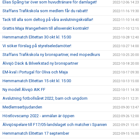
Elias Spång tar över som huvudtränare för damlaget!
2022-12-06 14:23
Staffans Trafikskola som medlem får du rabatt!
2022-11-16 19:30
Tack till alla som deltog på våra avslutningskvällar!
2022-11-10 14:40
Grattis Maja Wangerheim till allsvenskt kontrakt!
2022-11-10 12:15
Hemmamatch Elitettan 30 okt kl. 15:00
2022-10-28 12:40
Vi söker förslag på styrelseledamöter!
2022-10-27 14:00
Staffans Trafikskola ny bronspartner, med mopedkurs
2022-10-25 20:00
Älvsjö Däck & Bilverkstad ny bronspartner
2022-10-18 20:00
EM-kval i Portugal för Oliva och Maja
2022-10-17 09:30
Hemmamatch Elitettan 15 okt kl. 15:00
2022-10-13 15:00
Ny modell Älvsjö AIK FF
2022-10-11 14:30
Avslutning fotbollsåret 2022, barn och ungdom
2022-10-11 12:31
Medlemserbjudanden
2022-09-30 13:47
Höstlovscamp 2022 - anmälan är öppen
2022-09-26 12:00
Älvsjöspelare till F17/05-landslaget och matcher i Spanien
2022-09-21 15:41
Hemmamatch Elitettan 17 september
2022-09-15 16:00