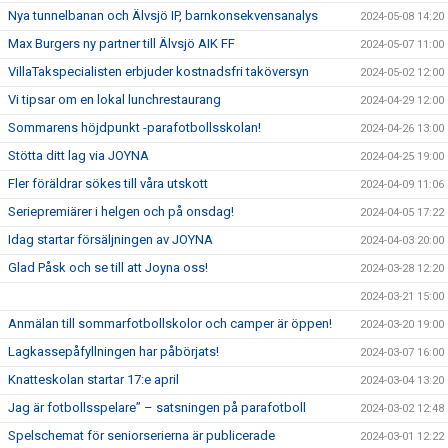
Nya tunnelbanan och Älvsjö IP, barnkonsekvensanalys
2024-05-08 14:20
Max Burgers ny partner till Älvsjö AIK FF
2024-05-07 11:00
VillaTakspecialisten erbjuder kostnadsfri taköversyn
2024-05-02 12:00
Vi tipsar om en lokal lunchrestaurang
2024-04-29 12:00
Sommarens höjdpunkt -parafotbollsskolan!
2024-04-26 13:00
Stötta ditt lag via JOYNA
2024-04-25 19:00
Fler föräldrar sökes till våra utskott
2024-04-09 11:06
Seriepremiärer i helgen och på onsdag!
2024-04-05 17:22
Idag startar försäljningen av JOYNA
2024-04-03 20:00
Glad Påsk och se till att Joyna oss!
2024-03-28 12:20
2024-03-21 15:00
Anmälan till sommarfotbollskolor och camper är öppen!
2024-03-20 19:00
Lagkassepåfyllningen har påbörjats!
2024-03-07 16:00
Knatteskolan startar 17:e april
2024-03-04 13:20
Jag är fotbollsspelare” – satsningen på parafotboll
2024-03-02 12:48
Spelschemat för seniorserierna är publicerade
2024-03-01 12:22