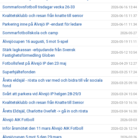
Sommarlovsfotboll tisdagar vecka 26-33
2026-06-16 13:44
Kvalitetsklubb och resan från knatte till senior
2026-06-15 11:37
Parkering inne på Älvsjö IP -endast för ledare
2026-06-11 11:34
Sommarfotbollskola och camp
2026-05-27
Älvsjöcupen 16 augusti, 5 mot 5-spel
2026-05-19 11:11
Stärk lagkassan -erbjudande från Svensk
2026-05-12 10:54
Fastighetsförmedling Globen
Fotbollsfest på Älvsjö IP den 23 maj
2026-04-29 12:27
Superhjältefonden
2026-03-25 17:24
Årets eldsjäl - rösta och var med och bidra till vår sociala
2026-03-25 09:10
fond
Svårt att parkera vid Älvsjö IP helgen 28-29/3
2026-03-24 15:04
Kvalitetsklubb och resan från Knatte till Senior
2026-03-10 16:16
Årets Eldsjäl, Charlotte Ovefelt -> gå in och rösta
2026-03-04 16:30
Älvsjö AIK Fotboll
2026-03-03
Inför årsmötet den 11 mars Älvsjö AIK Fotboll
2026-02-26 12:14
Älvsjöcupen 5 mot 5 den 29 mars
2026-02-26