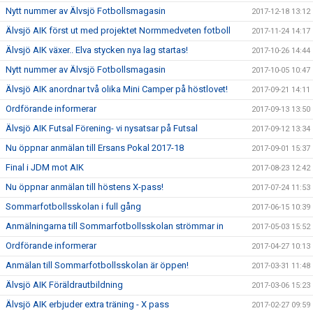
Nytt nummer av Älvsjö Fotbollsmagasin
2017-12-18 13:12
Älvsjö AIK först ut med projektet Normmedveten fotboll
2017-11-24 14:17
Älvsjö AIK växer.. Elva stycken nya lag startas!
2017-10-26 14:44
Nytt nummer av Älvsjö Fotbollsmagasin
2017-10-05 10:47
Älvsjö AIK anordnar två olika Mini Camper på höstlovet!
2017-09-21 14:11
Ordförande informerar
2017-09-13 13:50
Älvsjö AIK Futsal Förening- vi nysatsar på Futsal
2017-09-12 13:34
Nu öppnar anmälan till Ersans Pokal 2017-18
2017-09-01 15:37
Final i JDM mot AIK
2017-08-23 12:42
Nu öppnar anmälan till höstens X-pass!
2017-07-24 11:53
Sommarfotbollsskolan i full gång
2017-06-15 10:39
Anmälningarna till Sommarfotbollsskolan strömmar in
2017-05-03 15:52
Ordförande informerar
2017-04-27 10:13
Anmälan till Sommarfotbollsskolan är öppen!
2017-03-31 11:48
Älvsjö AIK Föräldrautbildning
2017-03-06 15:23
Älvsjö AIK erbjuder extra träning - X pass
2017-02-27 09:59