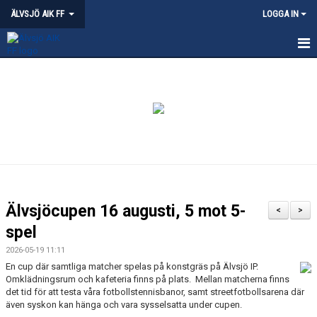
ÄLVSJÖ AIK FF
LOGGA IN
HEM
NYHETER
KVALITETSKLUBB - ÄLVSJÖ
OM ÄLVSJÖ AIK
PARTNERSKAP
Älvsjöcupen 16 augusti, 5 mot 5-
<
>
ÄLVSJÖS IDROTTSPLATSER
spel
2026-05-19 11:11
KLÄDPROFIL
En cup där samtliga matcher spelas på konstgräs på Älvsjö IP.
Omklädningsrum och kafeteria finns på plats. Mellan matcherna finns
LEDARE
det tid för att testa våra fotbollstennisbanor, samt streetfotbollsarena där
även syskon kan hänga och vara sysselsatta under cupen.