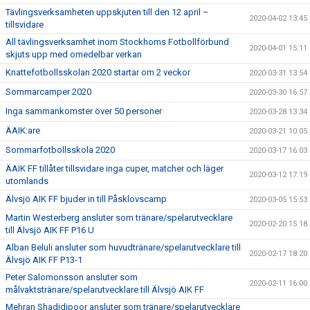
Tävlingsverksamheten uppskjuten till den 12 april –
2020-04-02 13:45
tillsvidare
All tävlingsverksamhet inom Stockhoms Fotbollförbund
2020-04-01 15:11
skjuts upp med omedelbar verkan
Knattefotbollsskolan 2020 startar om 2 veckor
2020-03-31 13:54
Sommarcamper 2020
2020-03-30 16:57
Inga sammankomster över 50 personer
2020-03-28 13:34
ÄAIK:are
2020-03-21 10:05
Sommarfotbollsskola 2020
2020-03-17 16:03
ÄAIK FF tillåter tillsvidare inga cuper, matcher och läger
2020-03-12 17:19
utomlands
Älvsjö AIK FF bjuder in till Påsklovscamp
2020-03-05 15:53
Martin Westerberg ansluter som tränare/spelarutvecklare
2020-02-20 15:18
till Älvsjö AIK FF P16 U
Alban Beluli ansluter som huvudtränare/spelarutvecklare till
2020-02-17 18:20
Älvsjö AIK FF P13-1
Peter Salomonsson ansluter som
2020-02-11 16:00
målvaktstränare/spelarutvecklare till Älvsjö AIK FF
Mehran Shadidipoor ansluter som tränare/spelarutvecklare