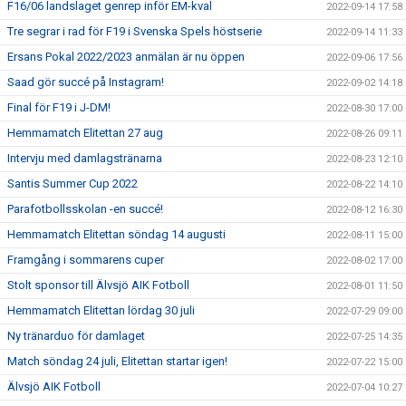
F16/06 landslaget genrep inför EM-kval
2022-09-14 17:58
Tre segrar i rad för F19 i Svenska Spels höstserie
2022-09-14 11:33
Ersans Pokal 2022/2023 anmälan är nu öppen
2022-09-06 17:56
Saad gör succé på Instagram!
2022-09-02 14:18
Final för F19 i J-DM!
2022-08-30 17:00
Hemmamatch Elitettan 27 aug
2022-08-26 09:11
Intervju med damlagstränarna
2022-08-23 12:10
Santis Summer Cup 2022
2022-08-22 14:10
Parafotbollsskolan -en succé!
2022-08-12 16:30
Hemmamatch Elitettan söndag 14 augusti
2022-08-11 15:00
Framgång i sommarens cuper
2022-08-02 17:00
Stolt sponsor till Älvsjö AIK Fotboll
2022-08-01 11:50
Hemmamatch Elitettan lördag 30 juli
2022-07-29 09:00
Ny tränarduo för damlaget
2022-07-25 14:35
Match söndag 24 juli, Elitettan startar igen!
2022-07-22 15:00
Älvsjö AIK Fotboll
2022-07-04 10:27