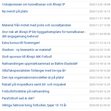
I lokalpressen om tunnelbanan och Älvsjö IP
2023-12-05 18:08
Ny merch på plats
2023-12-05 14:15
2023-11-27 18:00
Material från mötet med polis och socialtjänsten
2023-11-27 15:00
Stor risk att Älvsjö IP blir byggarbetsplats för tunnelbanan -
2023-11-24 09:00
ditt engagemang behövs!
Extra bonus till föreningen!
2023-11-12 16:15
Stadium - ny leverantör av material!
2023-10-23 13:35
Stolt sponsor till Älvsjö AIK Fotboll
2023-10-20 10:28
Nattvandringen uppmärksammad av Bättre Stadsdel!
2023-10-18 16:18
VillaTakspecialisten förlänger med tre nya år!
2023-10-18 16:00
Den nya organisationsmodellen är på plats!
2023-10-06 13:30
Rabatt på mopedkurs samt bil- och mcpaket
2023-10-04 15:29
Fotbollsföräldrar på nattvandring
2023-10-03 16:24
Parafotboll vad är det?
2023-09-26 15:00
Viktiga faktorer kring fotbollen, tjejer 13-15 år
2023-09-22 09:42