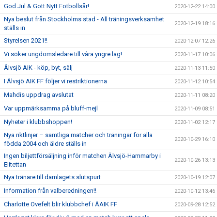
God Jul & Gott Nytt Fotbollsår!
2020-12-22 14:00
Nya beslut från Stockholms stad - All träningsverksamhet
2020-12-19 18:16
ställs in
Styrelsen 2021!!
2020-12-07 12:26
Vi söker ungdomsledare till våra yngre lag!
2020-11-17 10:06
Älvsjö AIK - köp, byt, sälj
2020-11-13 11:50
I Älvsjö AIK FF följer vi restriktionerna
2020-11-12 10:54
Mahdis uppdrag avslutat
2020-11-11 08:20
Var uppmärksamma på bluff-mejl
2020-11-09 08:51
Nyheter i klubbshoppen!
2020-11-02 12:17
Nya riktlinjer – samtliga matcher och träningar för alla
2020-10-29 16:10
födda 2004 och äldre ställs in
Ingen biljettförsäljning inför matchen Älvsjö-Hammarby i
2020-10-26 13:13
Elitettan
Nya tränare till damlagets slutspurt
2020-10-19 12:07
Information från valberedningen!!
2020-10-12 13:46
Charlotte Ovefelt blir klubbchef i ÄAIK FF
2020-09-28 12:52