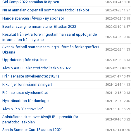
Girl Camp 2022 anmälan är öppen
2022-03-24 10:30
Nu är anmälan öppen till sommarens fotbollsskolor
2022-03-23 11:27
Handelsbanken i Älvsjö - ny sponsor
2022-03-22 13:15
Eventansvarig hemmamatcher Elitettan 2022
2022-03-10 16:57
Resultat från extra föreningsstämman samt uppföljande
2022-03-08 10:15
information från styrelsen
Svensk fotboll startar insamling till förmån för krigsoffer i
2022-02-28 14:33
Ukraina
Uppdatering från styrelsen
2022-02-08 16:13
Älvsjö AIK FF:s knattefotbollsskola 2022
2022-02-07 09:09
Från senaste styrelsemötet (10/1)
2022-01-17 10:49
Riktlinjer för nivåanmälningar!
2021-12-14 14:13
Från senaste styrelsemötet
2021-12-13 10:13
Nya tränartrion för damlaget
2021-12-07 12:46
Älvsjö IP o "Santisvallen"!
2021-11-16 16:29
Solstrålarna sken över Älvsjö IP – premiär för
2021-08-16 13:22
parafotbollsskolan
Santis Summer Cup 15 augusti 2021
2021-07-14 09:36