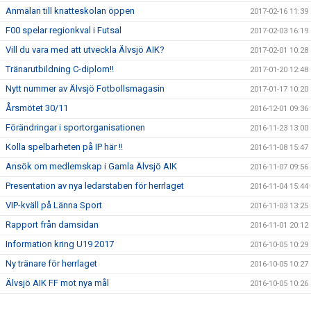
Anmälan till knatteskolan öppen
2017-02-16 11:39
F00 spelar regionkval i Futsal
2017-02-03 16:19
Vill du vara med att utveckla Älvsjö AIK?
2017-02-01 10:28
Tränarutbildning C-diplom!!
2017-01-20 12:48
Nytt nummer av Älvsjö Fotbollsmagasin
2017-01-17 10:20
Årsmötet 30/11
2016-12-01 09:36
Förändringar i sportorganisationen
2016-11-23 13:00
Kolla spelbarheten på IP här !!
2016-11-08 15:47
Ansök om medlemskap i Gamla Älvsjö AIK
2016-11-07 09:56
Presentation av nya ledarstaben för herrlaget
2016-11-04 15:44
VIP-kväll på Länna Sport
2016-11-03 13:25
Rapport från damsidan
2016-11-01 20:12
Information kring U19 2017
2016-10-05 10:29
Ny tränare för herrlaget
2016-10-05 10:27
Älvsjö AIK FF mot nya mål
2016-10-05 10:26
Final i JDM
2016-08-31 09:42