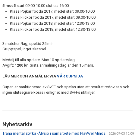
VÅRDNADSHAVARE
5 mot 5
start 09.00-10:00 slut c:a 16:00
Klass Pojkar födda 2017, medel start 09.00-10:00
MATCHER
Klass Flickor födda 2017, medel start 09.00-10.00
Klass Pojkar födda 2018, medel start 12:30-13.00
UTBILDNINGAR
Klass Flickor födda 2018, medel start 12:30-13.00
3 matcher /lag, speltid 25 min
Gruppspel, inget slutspel.
Medalj till alla spelare. Max 10 spelare/lag
Avgift:
1200 kr
Sista anmälningsdag är den 15 mars.
LÄS MER OCH ANMÄL ER VIA
VÅR CUPSIDA
Cupen är sanktionerad av SvFF och spelas utan att resultat redovisas och
ingen slutsegrare koras i enlighet med SvFFs riktlinjer.
Nyhetsarkiv
Träna mental styrka -Älvsjö i samarbete med PlayWellMinds
2026-07-03 10:09