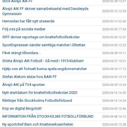
Stöd Älvsjö AIK FF
2020-05-28 13:27
Älvsjö AIK FF skriver samarbetsavtal med Danderyds
2020-05-15 12:59
Gymnasium
Hemsidan har fått nytt utseende
2020-05-13 22:46
Följ oss på sociala medier
2020-05-05 17:54
StFF skriver reportage om knattefotbollsskolan
2020-05-05 12:51
SportExpressen sänder samtliga matcher i Elitettan
2020-04-30 15:22
Fiket stängt tillsvidare...
2020-04-28 10:11
Stötta Älvsjö AIK Fotboll - Gå med i 1915-klubben!
2020-04-27 13:51
Hjälp oss att fortsatt kunna spela ungdomsmatcher
2020-04-24 17:12
Stefan Aletorn slutar hos ÄAIK FF
2020-04-24 13:19
Älvsjö AIK på TV4 sporten
2020-04-20 15:43
Nytt startdatum för knattefotbollsskolan 2020
2020-04-16 16:35
Riktlinjer från Stockholms Fotbollsförbund
2020-04-15 14:24
Köp en digital Bingolott!
2020-04-09 15:46
INFORMATION FRÅN STOCKHOLMS FOTBOLLFÖRBUND
2020-04-08 16:12
Ny sportchef Barn och Knatteverksamheten
2020-04-02 15:28