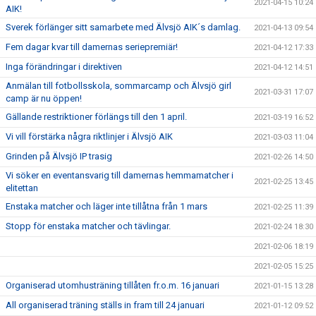
2021-04-15 10:24
AIK!
Sverek förlänger sitt samarbete med Älvsjö AIK´s damlag.
2021-04-13 09:54
Fem dagar kvar till damernas seriepremiär!
2021-04-12 17:33
Inga förändringar i direktiven
2021-04-12 14:51
Anmälan till fotbollsskola, sommarcamp och Älvsjö girl
2021-03-31 17:07
camp är nu öppen!
Gällande restriktioner förlängs till den 1 april.
2021-03-19 16:52
Vi vill förstärka några riktlinjer i Älvsjö AIK
2021-03-03 11:04
Grinden på Älvsjö IP trasig
2021-02-26 14:50
Vi söker en eventansvarig till damernas hemmamatcher i
2021-02-25 13:45
elitettan
Enstaka matcher och läger inte tillåtna från 1 mars
2021-02-25 11:39
Stopp för enstaka matcher och tävlingar.
2021-02-24 18:30
2021-02-06 18:19
2021-02-05 15:25
Organiserad utomhusträning tillåten fr.o.m. 16 januari
2021-01-15 13:28
All organiserad träning ställs in fram till 24 januari
2021-01-12 09:52