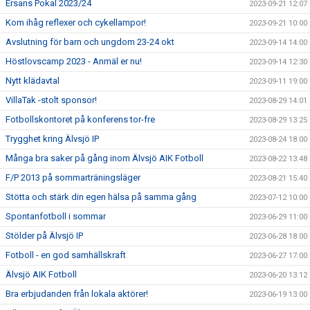
Ersans Pokal 2023/24
2023-09-21 12:07
Kom ihåg reflexer och cykellampor!
2023-09-21 10:00
Avslutning för barn och ungdom 23-24 okt
2023-09-14 14:00
Höstlovscamp 2023 - Anmäl er nu!
2023-09-14 12:30
Nytt klädavtal
2023-09-11 19:00
VillaTak -stolt sponsor!
2023-08-29 14:01
Fotbollskontoret på konferens tor-fre
2023-08-29 13:25
Trygghet kring Älvsjö IP
2023-08-24 18:00
Många bra saker på gång inom Älvsjö AIK Fotboll
2023-08-22 13:48
F/P 2013 på sommarträningsläger
2023-08-21 15:40
Stötta och stärk din egen hälsa på samma gång
2023-07-12 10:00
Spontanfotboll i sommar
2023-06-29 11:00
Stölder på Älvsjö IP
2023-06-28 18:00
Fotboll - en god samhällskraft
2023-06-27 17:00
Älvsjö AIK Fotboll
2023-06-20 13:12
Bra erbjudanden från lokala aktörer!
2023-06-19 13:00