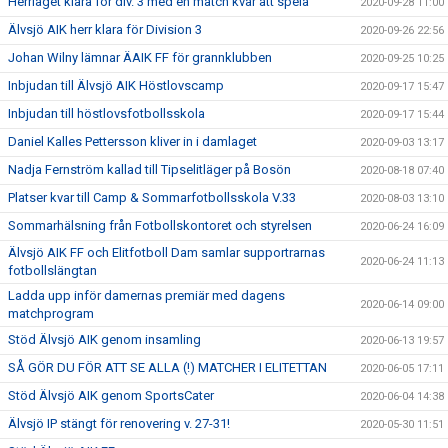
Herrlaget klara för div. 3 med en match kvar att spela
2020-09-28 11:00
Älvsjö AIK herr klara för Division 3
2020-09-26 22:56
Johan Wilny lämnar ÄAIK FF för grannklubben
2020-09-25 10:25
Inbjudan till Älvsjö AIK Höstlovscamp
2020-09-17 15:47
Inbjudan till höstlovsfotbollsskola
2020-09-17 15:44
Daniel Kalles Pettersson kliver in i damlaget
2020-09-03 13:17
Nadja Fernström kallad till Tipselitläger på Bosön
2020-08-18 07:40
Platser kvar till Camp & Sommarfotbollsskola V.33
2020-08-03 13:10
Sommarhälsning från Fotbollskontoret och styrelsen
2020-06-24 16:09
Älvsjö AIK FF och Elitfotboll Dam samlar supportrarnas
2020-06-24 11:13
fotbollslängtan
Ladda upp inför damernas premiär med dagens
2020-06-14 09:00
matchprogram
Stöd Älvsjö AIK genom insamling
2020-06-13 19:57
SÅ GÖR DU FÖR ATT SE ALLA (!) MATCHER I ELITETTAN
2020-06-05 17:11
Stöd Älvsjö AIK genom SportsCater
2020-06-04 14:38
Älvsjö IP stängt för renovering v. 27-31!
2020-05-30 11:51