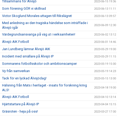
Tillsammans för Älvsjö
2023-06-15 19:36
Som förening GÖR vi skillnad
2023-06-13 11:11
Victor Skoglund Morales uttagen till Rikslägret
2023-06-13 09:57
Med anledning av den tragiska händelse som inträffade i
2023-06-09 12:30
Älvsjö igår
Värdegrundsansvariga på väg ut i verksamheten!
2023-06-02 13:12
Älvsjö AIK Fotboll
2023-06-01 14:46
Jan Lundberg lämnar Älvsjö AIK
2023-05-29 19:00
Incident med smällare på Älvsjö IP
2023-05-29 11:15
Sommarens fotbollsskolor och ambitionscamper
2023-05-19 15:00
Vy från samverkan
2023-05-19 14:23
Tack för en lyckad Älvsjödag!
2023-05-15 13:00
Hälsning från Mats i herrlaget - insats för forskning kring
2023-04-18 19:00
ALS!
Älvsjö AIK Fotboll
2023-04-10 13:14
Hjärtstartare på Älvsjö IP
2023-04-04 15:15
Gräsroten - heja på oss!
2023-03-27 17:00