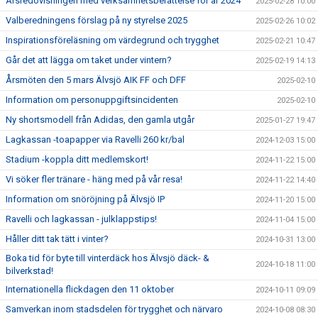
Årsredovisningen med verksamhetsberättelse för år 2024
2025-02-28 10:00
Valberedningens förslag på ny styrelse 2025
2025-02-26 10:02
Inspirationsföreläsning om värdegrund och trygghet
2025-02-21 10:47
Går det att lägga om taket under vintern?
2025-02-19 14:13
Årsmöten den 5 mars Älvsjö AIK FF och DFF
2025-02-10
Information om personuppgiftsincidenten
2025-02-10
Ny shortsmodell från Adidas, den gamla utgår
2025-01-27 19:47
Lagkassan -toapapper via Ravelli 260 kr/bal
2024-12-03 15:00
Stadium -koppla ditt medlemskort!
2024-11-22 15:00
Vi söker fler tränare - häng med på vår resa!
2024-11-22 14:40
Information om snöröjning på Älvsjö IP
2024-11-20 15:00
Ravelli och lagkassan - julklappstips!
2024-11-04 15:00
Håller ditt tak tätt i vinter?
2024-10-31 13:00
Boka tid för byte till vinterdäck hos Älvsjö däck- &
2024-10-18 11:00
bilverkstad!
Internationella flickdagen den 11 oktober
2024-10-11 09:09
Samverkan inom stadsdelen för trygghet och närvaro
2024-10-08 08:30