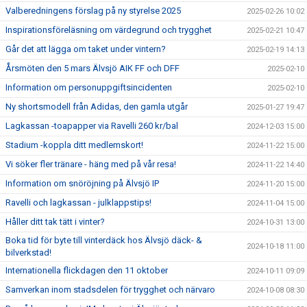
Valberedningens förslag på ny styrelse 2025
2025-02-26 10:02
Inspirationsföreläsning om värdegrund och trygghet
2025-02-21 10:47
Går det att lägga om taket under vintern?
2025-02-19 14:13
Årsmöten den 5 mars Älvsjö AIK FF och DFF
2025-02-10
Information om personuppgiftsincidenten
2025-02-10
Ny shortsmodell från Adidas, den gamla utgår
2025-01-27 19:47
Lagkassan -toapapper via Ravelli 260 kr/bal
2024-12-03 15:00
Stadium -koppla ditt medlemskort!
2024-11-22 15:00
Vi söker fler tränare - häng med på vår resa!
2024-11-22 14:40
Information om snöröjning på Älvsjö IP
2024-11-20 15:00
Ravelli och lagkassan - julklappstips!
2024-11-04 15:00
Håller ditt tak tätt i vinter?
2024-10-31 13:00
Boka tid för byte till vinterdäck hos Älvsjö däck- &
2024-10-18 11:00
bilverkstad!
Internationella flickdagen den 11 oktober
2024-10-11 09:09
Samverkan inom stadsdelen för trygghet och närvaro
2024-10-08 08:30