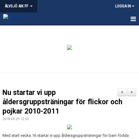
ÄLVSJÖ AIK FF
LOGGA IN
HEM
NYHETER
KVALITETSKLUBB - ÄLVSJÖ
OM ÄLVSJÖ AIK
PARTNERSKAP
Nu startar vi upp
<
>
ÄLVSJÖS IDROTTSPLATSER
åldersgruppsträningar för flickor och
pojkar 2010-2011
KLÄDPROFIL
2018-03-29 12:53
LEDARE
Med start vecka 16 startar vi upp åldersgruppsträningar för barn födda