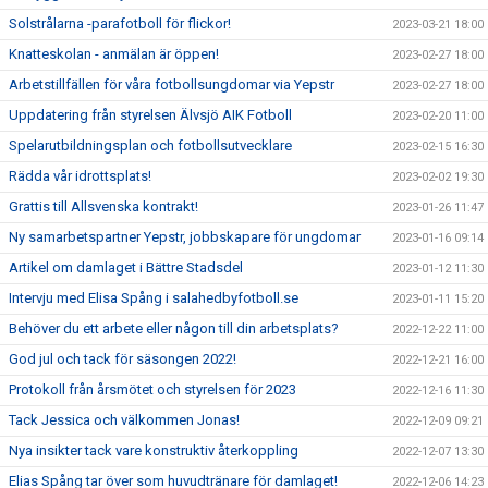
Solstrålarna -parafotboll för flickor!
2023-03-21 18:00
Knatteskolan - anmälan är öppen!
2023-02-27 18:00
Arbetstillfällen för våra fotbollsungdomar via Yepstr
2023-02-27 18:00
Uppdatering från styrelsen Älvsjö AIK Fotboll
2023-02-20 11:00
Spelarutbildningsplan och fotbollsutvecklare
2023-02-15 16:30
Rädda vår idrottsplats!
2023-02-02 19:30
Grattis till Allsvenska kontrakt!
2023-01-26 11:47
Ny samarbetspartner Yepstr, jobbskapare för ungdomar
2023-01-16 09:14
Artikel om damlaget i Bättre Stadsdel
2023-01-12 11:30
Intervju med Elisa Spång i salahedbyfotboll.se
2023-01-11 15:20
Behöver du ett arbete eller någon till din arbetsplats?
2022-12-22 11:00
God jul och tack för säsongen 2022!
2022-12-21 16:00
Protokoll från årsmötet och styrelsen för 2023
2022-12-16 11:30
Tack Jessica och välkommen Jonas!
2022-12-09 09:21
Nya insikter tack vare konstruktiv återkoppling
2022-12-07 13:30
Elias Spång tar över som huvudtränare för damlaget!
2022-12-06 14:23