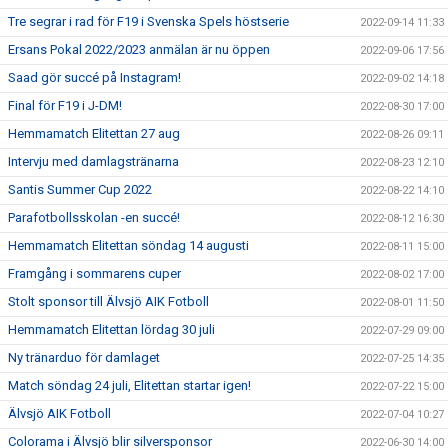
Tre segrar i rad för F19 i Svenska Spels höstserie
2022-09-14 11:33
Ersans Pokal 2022/2023 anmälan är nu öppen
2022-09-06 17:56
Saad gör succé på Instagram!
2022-09-02 14:18
Final för F19 i J-DM!
2022-08-30 17:00
Hemmamatch Elitettan 27 aug
2022-08-26 09:11
Intervju med damlagstränarna
2022-08-23 12:10
Santis Summer Cup 2022
2022-08-22 14:10
Parafotbollsskolan -en succé!
2022-08-12 16:30
Hemmamatch Elitettan söndag 14 augusti
2022-08-11 15:00
Framgång i sommarens cuper
2022-08-02 17:00
Stolt sponsor till Älvsjö AIK Fotboll
2022-08-01 11:50
Hemmamatch Elitettan lördag 30 juli
2022-07-29 09:00
Ny tränarduo för damlaget
2022-07-25 14:35
Match söndag 24 juli, Elitettan startar igen!
2022-07-22 15:00
Älvsjö AIK Fotboll
2022-07-04 10:27
Colorama i Älvsjö blir silversponsor
2022-06-30 14:00