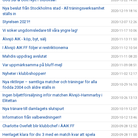
2020-12-22 14:00
Nya beslut från Stockholms stad - All träningsverksamhet
2020-12-19 18:16
ställs in
Styrelsen 2021!!
2020-12-07 12:26
Vi söker ungdomsledare till våra yngre lag!
2020-11-17 10:06
Älvsjö AIK - köp, byt, sälj
2020-11-13 11:50
I Älvsjö AIK FF följer vi restriktionerna
2020-11-12 10:54
Mahdis uppdrag avslutat
2020-11-11 08:20
Var uppmärksamma på bluff-mejl
2020-11-09 08:51
Nyheter i klubbshoppen!
2020-11-02 12:17
Nya riktlinjer – samtliga matcher och träningar för alla
2020-10-29 16:10
födda 2004 och äldre ställs in
Ingen biljettförsäljning inför matchen Älvsjö-Hammarby i
2020-10-26 13:13
Elitettan
Nya tränare till damlagets slutspurt
2020-10-19 12:07
Information från valberedningen!!
2020-10-12 13:46
Charlotte Ovefelt blir klubbchef i ÄAIK FF
2020-09-28 12:52
Herrlaget klara för div. 3 med en match kvar att spela
2020-09-28 11:00