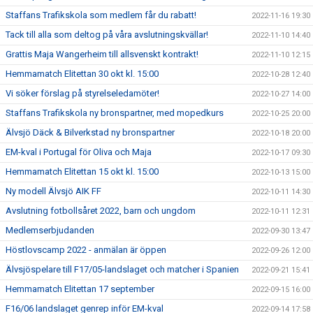
Staffans Trafikskola som medlem får du rabatt!
2022-11-16 19:30
Tack till alla som deltog på våra avslutningskvällar!
2022-11-10 14:40
Grattis Maja Wangerheim till allsvenskt kontrakt!
2022-11-10 12:15
Hemmamatch Elitettan 30 okt kl. 15:00
2022-10-28 12:40
Vi söker förslag på styrelseledamöter!
2022-10-27 14:00
Staffans Trafikskola ny bronspartner, med mopedkurs
2022-10-25 20:00
Älvsjö Däck & Bilverkstad ny bronspartner
2022-10-18 20:00
EM-kval i Portugal för Oliva och Maja
2022-10-17 09:30
Hemmamatch Elitettan 15 okt kl. 15:00
2022-10-13 15:00
Ny modell Älvsjö AIK FF
2022-10-11 14:30
Avslutning fotbollsåret 2022, barn och ungdom
2022-10-11 12:31
Medlemserbjudanden
2022-09-30 13:47
Höstlovscamp 2022 - anmälan är öppen
2022-09-26 12:00
Älvsjöspelare till F17/05-landslaget och matcher i Spanien
2022-09-21 15:41
Hemmamatch Elitettan 17 september
2022-09-15 16:00
F16/06 landslaget genrep inför EM-kval
2022-09-14 17:58