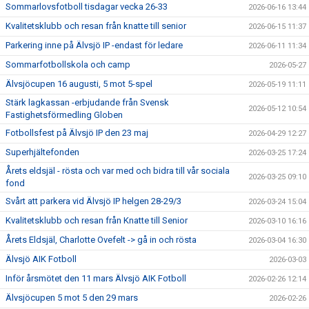
Sommarlovsfotboll tisdagar vecka 26-33
2026-06-16 13:44
Kvalitetsklubb och resan från knatte till senior
2026-06-15 11:37
Parkering inne på Älvsjö IP -endast för ledare
2026-06-11 11:34
Sommarfotbollskola och camp
2026-05-27
Älvsjöcupen 16 augusti, 5 mot 5-spel
2026-05-19 11:11
Stärk lagkassan -erbjudande från Svensk
2026-05-12 10:54
Fastighetsförmedling Globen
Fotbollsfest på Älvsjö IP den 23 maj
2026-04-29 12:27
Superhjältefonden
2026-03-25 17:24
Årets eldsjäl - rösta och var med och bidra till vår sociala
2026-03-25 09:10
fond
Svårt att parkera vid Älvsjö IP helgen 28-29/3
2026-03-24 15:04
Kvalitetsklubb och resan från Knatte till Senior
2026-03-10 16:16
Årets Eldsjäl, Charlotte Ovefelt -> gå in och rösta
2026-03-04 16:30
Älvsjö AIK Fotboll
2026-03-03
Inför årsmötet den 11 mars Älvsjö AIK Fotboll
2026-02-26 12:14
Älvsjöcupen 5 mot 5 den 29 mars
2026-02-26