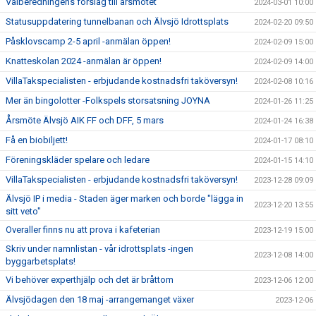
Valberedningens förslag till årsmötet
2024-03-01 10:00
Statusuppdatering tunnelbanan och Älvsjö Idrottsplats
2024-02-20 09:50
Påsklovscamp 2-5 april -anmälan öppen!
2024-02-09 15:00
Knatteskolan 2024 -anmälan är öppen!
2024-02-09 14:00
VillaTakspecialisten - erbjudande kostnadsfri taköversyn!
2024-02-08 10:16
Mer än bingolotter -Folkspels storsatsning JOYNA
2024-01-26 11:25
Årsmöte Älvsjö AIK FF och DFF, 5 mars
2024-01-24 16:38
Få en biobiljett!
2024-01-17 08:10
Föreningskläder spelare och ledare
2024-01-15 14:10
VillaTakspecialisten - erbjudande kostnadsfri taköversyn!
2023-12-28 09:09
Älvsjö IP i media - Staden äger marken och borde "lägga in
2023-12-20 13:55
sitt veto"
Overaller finns nu att prova i kafeterian
2023-12-19 15:00
Skriv under namnlistan - vår idrottsplats -ingen
2023-12-08 14:00
byggarbetsplats!
Vi behöver experthjälp och det är bråttom
2023-12-06 12:00
Älvsjödagen den 18 maj -arrangemanget växer
2023-12-06