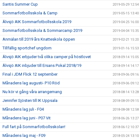
Santis Summer Cup
2019-05-29 12:54
Sommarfotbollsskola & Camp
2019-05-15 13:40
Älvsjö AIK Sommarfotbollsskola 2019
2019-04-25 16:00
Sommarfotbollsskola & Sommarcamp 2019
2019-04-04 15:35
Anmälan till 2019 års Knatteskola öppen
2019-02-21 15:20
Tillfällig sportchef ungdom
2019-01-16 15:53
Älvsjö AIK erbjuder två olika camper på höstlovet
2018-09-14 15:05
Älvsjö AIK inbjuder till Ersans Pokal 2018/19
2018-09-14 14:17
Final i JDM Flick 12 september
2018-09-06 09:16
Månadens lag augusti- P10 Röd
2018-09-06 09:12
Nu kör vi gång våra arrangemang
2018-08-14 13:28
Jennifer Sjösten till IK Uppsala
2018-08-09 09:15
Månadens lag juli - F04
2018-08-08 12:58
Månadens lag juni - P07 Vit
2018-06-26 13:27
Full fart på Sommarfotbollsskolan!
2018-06-12 10:37
Månadens lag maj - F09
2018-05-24 13:10