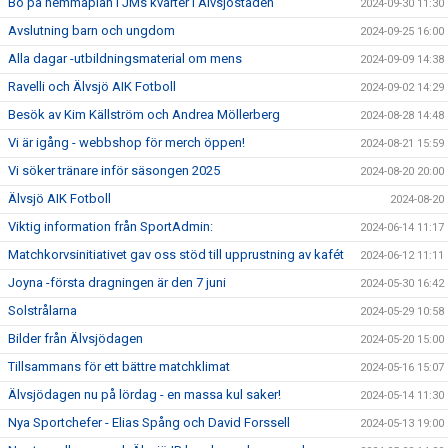
Bo på hemmaplan i JMs kvarter i Älvsjöstaden
2024-09-30 11:30
Avslutning barn och ungdom
2024-09-25 16:00
Alla dagar -utbildningsmaterial om mens
2024-09-09 14:38
Ravelli och Älvsjö AIK Fotboll
2024-09-02 14:29
Besök av Kim Källström och Andrea Möllerberg
2024-08-28 14:48
Vi är igång - webbshop för merch öppen!
2024-08-21 15:59
Vi söker tränare inför säsongen 2025
2024-08-20 20:00
Älvsjö AIK Fotboll
2024-08-20
Viktig information från SportAdmin:
2024-06-14 11:17
Matchkorvsinitiativet gav oss stöd till upprustning av kafét
2024-06-12 11:11
Joyna -första dragningen är den 7 juni
2024-05-30 16:42
Solstrålarna
2024-05-29 10:58
Bilder från Älvsjödagen
2024-05-20 15:00
Tillsammans för ett bättre matchklimat
2024-05-16 15:07
Älvsjödagen nu på lördag - en massa kul saker!
2024-05-14 11:30
Nya Sportchefer - Elias Spång och David Forssell
2024-05-13 19:00