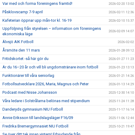
Var med och forma föreningens framtid!
2026-02-20 13:02
Påsklovscamp 7-9 april
2026-02-11 12:36
Kafeterian öppnar upp mån-tor kl. 16-19
2026-02-10 15:37
Uppföljning från styrelsen – information om föreningens
2026-02-09 14:07
ekonomiska läge
Älvsjö AIK Fotboll
2026-02-02
Årsmöte den 11 mars
2026-01-28 09:12
Fritidskortet -så här gör du
2026-01-27 11:23
Är du 16–20 år och vill bli ungdomstränare inom fotboll
2026-01-23 13:13
Funktionärer till våra seniorlag
2026-01-21 14:26
Fotbollsutvecklare 2026, Maria, Magnus och Peter
2026-01-13 14:29
Podcast med Nisse Johansson
2025-12-30 14:10
Våra ledare i Solstrålarna belönas med stipendium
2025-11-24 11:28
Danderyds gymnasium NIU Fotboll
2025-11-17 16:14
Annie Eriksson till landslagsläger F16/09
2025-11-06 12:44
Fredrika Bremergymnasiet NIU Fotboll
2025-10-21 19:47
Se över ditt tak innan vintern! Erbjudande från