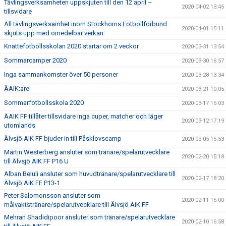
Tävlingsverksamheten uppskjuten till den 12 april –
2020-04-02 13:45
tillsvidare
All tävlingsverksamhet inom Stockhoms Fotbollförbund
2020-04-01 15:11
skjuts upp med omedelbar verkan
Knattefotbollsskolan 2020 startar om 2 veckor
2020-03-31 13:54
Sommarcamper 2020
2020-03-30 16:57
Inga sammankomster över 50 personer
2020-03-28 13:34
ÄAIK:are
2020-03-21 10:05
Sommarfotbollsskola 2020
2020-03-17 16:03
ÄAIK FF tillåter tillsvidare inga cuper, matcher och läger
2020-03-12 17:19
utomlands
Älvsjö AIK FF bjuder in till Påsklovscamp
2020-03-05 15:53
Martin Westerberg ansluter som tränare/spelarutvecklare
2020-02-20 15:18
till Älvsjö AIK FF P16 U
Alban Beluli ansluter som huvudtränare/spelarutvecklare till
2020-02-17 18:20
Älvsjö AIK FF P13-1
Peter Salomonsson ansluter som
2020-02-11 16:00
målvaktstränare/spelarutvecklare till Älvsjö AIK FF
Mehran Shadidipoor ansluter som tränare/spelarutvecklare
2020-02-10 16:58