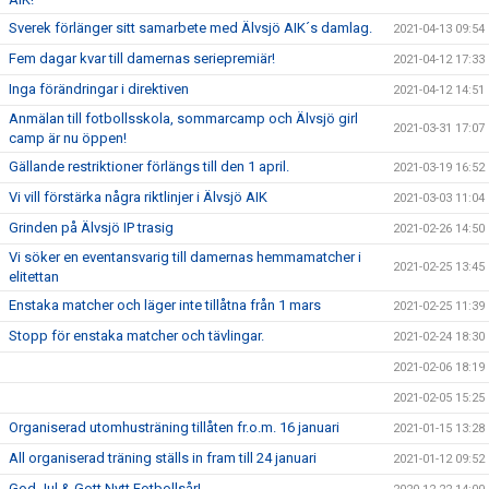
Sverek förlänger sitt samarbete med Älvsjö AIK´s damlag.
2021-04-13 09:54
Fem dagar kvar till damernas seriepremiär!
2021-04-12 17:33
Inga förändringar i direktiven
2021-04-12 14:51
Anmälan till fotbollsskola, sommarcamp och Älvsjö girl
2021-03-31 17:07
camp är nu öppen!
Gällande restriktioner förlängs till den 1 april.
2021-03-19 16:52
Vi vill förstärka några riktlinjer i Älvsjö AIK
2021-03-03 11:04
Grinden på Älvsjö IP trasig
2021-02-26 14:50
Vi söker en eventansvarig till damernas hemmamatcher i
2021-02-25 13:45
elitettan
Enstaka matcher och läger inte tillåtna från 1 mars
2021-02-25 11:39
Stopp för enstaka matcher och tävlingar.
2021-02-24 18:30
2021-02-06 18:19
2021-02-05 15:25
Organiserad utomhusträning tillåten fr.o.m. 16 januari
2021-01-15 13:28
All organiserad träning ställs in fram till 24 januari
2021-01-12 09:52
God Jul & Gott Nytt Fotbollsår!