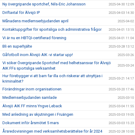
Ny övergripande sportchef, Nils-Eric Johansson
2025-04-30 12:09
Driftavtal för Älvsjö IP
2025-04-03 14:30
Månadens medlemserbjudanden april
2025-04-02
Kontaktuppgifter för sportsliga och administrativa frågor
2025-04-01 13:15
Vi är nu en HBTQI-certifierad förening
2025-04-01 11:04
Bli en superhjälte
2025-03-28 13:12
Gåfotboll inom Älvsjö AIK -vi startar upp!
2025-03-26
Vi söker Övergripande Sportchef med helhetsansvar för Älvsjö
2025-03-24
AIK FFs sportsliga verksamhet
Hur förebygger vi att barn far illa och riskerar att utnyttjas i
2025-03-21 14:17
kriminalitet?
Förändringar inom organisationen
2025-03-20 17:46
Medlemserbjudanden samlade
2025-03-10
Älvsjö AIK FF minns Yngve Leback
2025-03-04 11:55
Med anledning av skjutningen i Fruängen
2025-03-03 19:05
Dokument inför årsmötet 5 mars
2025-03-03 15:23
Årsredovisningen med verksamhetsberättelse för år 2024
2025-02-28 10:00