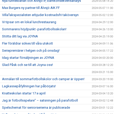
Nya tunnelbanan och Älvsjö IP, barnkonsekvensanalys
2024-05-08 14:20
Max Burgers ny partner till Älvsjö AIK FF
2024-05-07 11:00
VillaTakspecialisten erbjuder kostnadsfri taköversyn
2024-05-02 12:00
Vi tipsar om en lokal lunchrestaurang
2024-04-29 12:00
Sommarens höjdpunkt -parafotbollsskolan!
2024-04-26 13:00
Stötta ditt lag via JOYNA
2024-04-25 19:00
Fler föräldrar sökes till våra utskott
2024-04-09 11:06
Seriepremiärer i helgen och på onsdag!
2024-04-05 17:22
Idag startar försäljningen av JOYNA
2024-04-03 20:00
Glad Påsk och se till att Joyna oss!
2024-03-28 12:20
2024-03-21 15:00
Anmälan till sommarfotbollskolor och camper är öppen!
2024-03-20 19:00
Lagkassepåfyllningen har påbörjats!
2024-03-07 16:00
Knatteskolan startar 17:e april
2024-03-04 13:20
Jag är fotbollsspelare” – satsningen på parafotboll
2024-03-02 12:48
Spelschemat för seniorserierna är publicerade
2024-03-01 12:22