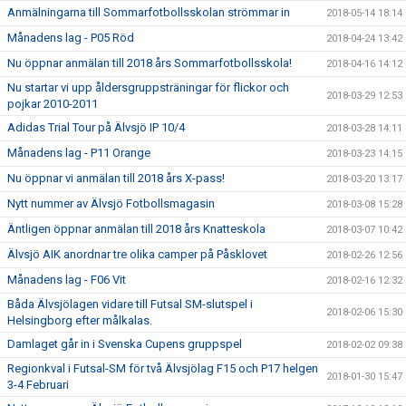
Anmälningarna till Sommarfotbollsskolan strömmar in
2018-05-14 18:14
Månadens lag - P05 Röd
2018-04-24 13:42
Nu öppnar anmälan till 2018 års Sommarfotbollsskola!
2018-04-16 14:12
Nu startar vi upp åldersgruppsträningar för flickor och
2018-03-29 12:53
pojkar 2010-2011
Adidas Trial Tour på Älvsjö IP 10/4
2018-03-28 14:11
Månadens lag - P11 Orange
2018-03-23 14:15
Nu öppnar vi anmälan till 2018 års X-pass!
2018-03-20 13:17
Nytt nummer av Älvsjö Fotbollsmagasin
2018-03-08 15:28
Äntligen öppnar anmälan till 2018 års Knatteskola
2018-03-07 10:42
Älvsjö AIK anordnar tre olika camper på Påsklovet
2018-02-26 12:56
Månadens lag - F06 Vit
2018-02-16 12:32
Båda Älvsjölagen vidare till Futsal SM-slutspel i
2018-02-06 15:30
Helsingborg efter målkalas.
Damlaget går in i Svenska Cupens gruppspel
2018-02-02 09:38
Regionkval i Futsal-SM för två Älvsjölag F15 och P17 helgen
2018-01-30 15:47
3-4 Februari