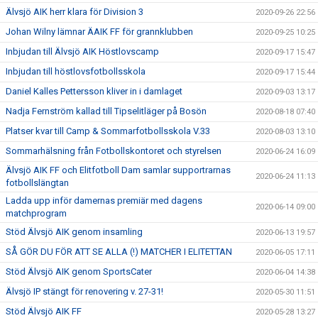
Älvsjö AIK herr klara för Division 3
2020-09-26 22:56
Johan Wilny lämnar ÄAIK FF för grannklubben
2020-09-25 10:25
Inbjudan till Älvsjö AIK Höstlovscamp
2020-09-17 15:47
Inbjudan till höstlovsfotbollsskola
2020-09-17 15:44
Daniel Kalles Pettersson kliver in i damlaget
2020-09-03 13:17
Nadja Fernström kallad till Tipselitläger på Bosön
2020-08-18 07:40
Platser kvar till Camp & Sommarfotbollsskola V.33
2020-08-03 13:10
Sommarhälsning från Fotbollskontoret och styrelsen
2020-06-24 16:09
Älvsjö AIK FF och Elitfotboll Dam samlar supportrarnas
2020-06-24 11:13
fotbollslängtan
Ladda upp inför damernas premiär med dagens
2020-06-14 09:00
matchprogram
Stöd Älvsjö AIK genom insamling
2020-06-13 19:57
SÅ GÖR DU FÖR ATT SE ALLA (!) MATCHER I ELITETTAN
2020-06-05 17:11
Stöd Älvsjö AIK genom SportsCater
2020-06-04 14:38
Älvsjö IP stängt för renovering v. 27-31!
2020-05-30 11:51
Stöd Älvsjö AIK FF
2020-05-28 13:27