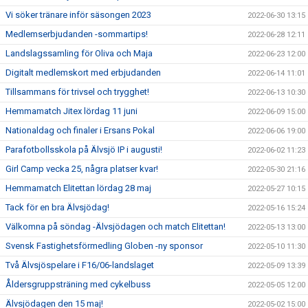
Vi söker tränare inför säsongen 2023
2022-06-30 13:15
Medlemserbjudanden -sommartips!
2022-06-28 12:11
Landslagssamling för Oliva och Maja
2022-06-23 12:00
Digitalt medlemskort med erbjudanden
2022-06-14 11:01
Tillsammans för trivsel och trygghet!
2022-06-13 10:30
Hemmamatch Jitex lördag 11 juni
2022-06-09 15:00
Nationaldag och finaler i Ersans Pokal
2022-06-06 19:00
Parafotbollsskola på Älvsjö IP i augusti!
2022-06-02 11:23
Girl Camp vecka 25, några platser kvar!
2022-05-30 21:16
Hemmamatch Elitettan lördag 28 maj
2022-05-27 10:15
Tack för en bra Älvsjödag!
2022-05-16 15:24
Välkomna på söndag -Älvsjödagen och match Elitettan!
2022-05-13 13:00
Svensk Fastighetsförmedling Globen -ny sponsor
2022-05-10 11:30
Två Älvsjöspelare i F16/06-landslaget
2022-05-09 13:39
Åldersgruppsträning med cykelbuss
2022-05-05 12:00
Älvsjödagen den 15 maj!
2022-05-02 15:00