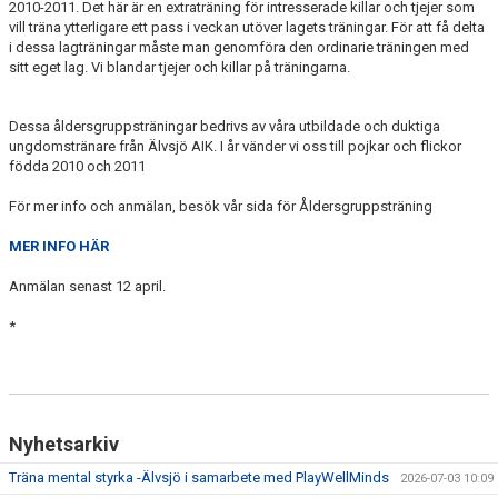
2010-2011. Det här är en extraträning för intresserade killar och tjejer som
VÅRDNADSHAVARE
vill träna ytterligare ett pass i veckan utöver lagets träningar. För att få delta
i dessa lagträningar måste man genomföra den ordinarie träningen med
MATCHER
sitt eget lag. Vi blandar tjejer och killar på träningarna.
UTBILDNINGAR
Dessa åldersgruppsträningar bedrivs av våra utbildade och duktiga
ungdomstränare från Älvsjö AIK. I år vänder vi oss till pojkar och flickor
födda 2010 och 2011
För mer info och anmälan, besök vår sida för Åldersgruppsträning
MER INFO HÄR
Anmälan senast 12 april.
*
Nyhetsarkiv
Träna mental styrka -Älvsjö i samarbete med PlayWellMinds
2026-07-03 10:09