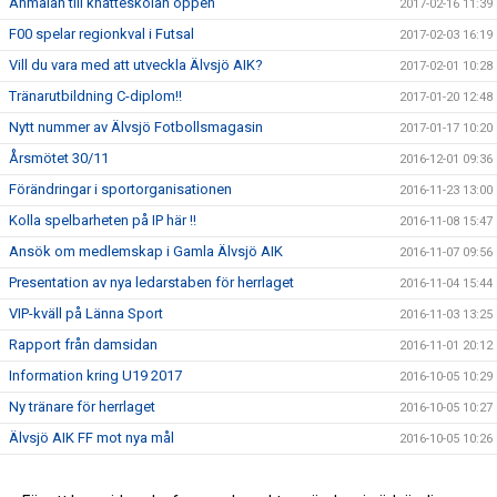
Anmälan till knatteskolan öppen
2017-02-16 11:39
F00 spelar regionkval i Futsal
2017-02-03 16:19
Vill du vara med att utveckla Älvsjö AIK?
2017-02-01 10:28
Tränarutbildning C-diplom!!
2017-01-20 12:48
Nytt nummer av Älvsjö Fotbollsmagasin
2017-01-17 10:20
Årsmötet 30/11
2016-12-01 09:36
Förändringar i sportorganisationen
2016-11-23 13:00
Kolla spelbarheten på IP här !!
2016-11-08 15:47
Ansök om medlemskap i Gamla Älvsjö AIK
2016-11-07 09:56
Presentation av nya ledarstaben för herrlaget
2016-11-04 15:44
VIP-kväll på Länna Sport
2016-11-03 13:25
Rapport från damsidan
2016-11-01 20:12
Information kring U19 2017
2016-10-05 10:29
Ny tränare för herrlaget
2016-10-05 10:27
Älvsjö AIK FF mot nya mål
2016-10-05 10:26
Final i JDM
2016-08-31 09:42