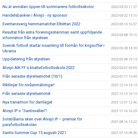
Nu är anmälan öppen till sommarens fotbollsskolor
2022-03-23 11:27
Handelsbanken i Älvsjö - ny sponsor
2022-03-22 13:15
Eventansvarig hemmamatcher Elitettan 2022
2022-03-10 16:57
Resultat från extra föreningsstämman samt uppföljande
2022-03-08 10:15
information från styrelsen
Svensk fotboll startar insamling till förmån för krigsoffer i
2022-02-28 14:33
Ukraina
Uppdatering från styrelsen
2022-02-08 16:13
Älvsjö AIK FF:s knattefotbollsskola 2022
2022-02-07 09:09
Från senaste styrelsemötet (10/1)
2022-01-17 10:49
Riktlinjer för nivåanmälningar!
2021-12-14 14:13
Från senaste styrelsemötet
2021-12-13 10:13
Nya tränartrion för damlaget
2021-12-07 12:46
Älvsjö IP o "Santisvallen"!
2021-11-16 16:29
Solstrålarna sken över Älvsjö IP – premiär för
2021-08-16 13:22
parafotbollsskolan
Santis Summer Cup 15 augusti 2021
2021-07-14 09:36