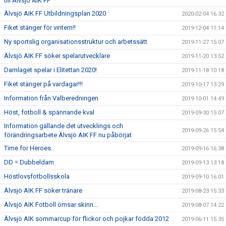
till Älvsjö AIK FF
Älvsjö AIK FF Utbildningsplan 2020
2020-02-04 16:32
Fiket stänger för vintern!!
2019-12-04 11:14
Ny sportslig organisationsstruktur och arbetssätt
2019-11-27 15:07
Älvsjö AIK FF söker spelarutvecklare
2019-11-20 13:52
Damlaget spelar i Elitettan 2020!
2019-11-18 10:18
Fiket stänger på vardagar!!!
2019-10-17 13:29
Information från Valberedningen
2019-10-01 14:49
Höst, fotboll & spännande kval
2019-09-30 15:07
Information gällande det utvecklings och
2019-09-26 15:54
förändringsarbete Älvsjö AIK FF nu påbörjat
Time for Heroes..
2019-09-16 16:38
DD = Dubbeldam
2019-09-13 13:18
Höstlovsfotbollsskola
2019-09-10 16:01
Älvsjö AIK FF söker tränare
2019-08-23 15:33
Älvsjö AIK Fotboll ömsar skinn...
2019-08-07 14:22
Älvsjö AIK sommarcup för flickor och pojkar födda 2012
2019-06-11 15:35