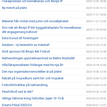
I lokalpressen om tunnelbanan och Älvsjö IP
2023-12-05 18:08
Ny merch på plats
2023-12-05 14:15
2023-11-27 18:00
Material från mötet med polis och socialtjänsten
2023-11-27 15:00
Stor risk att Älvsjö IP blir byggarbetsplats för tunnelbanan -
2023-11-24 09:00
ditt engagemang behövs!
Extra bonus till föreningen!
2023-11-12 16:15
Stadium - ny leverantör av material!
2023-10-23 13:35
Stolt sponsor till Älvsjö AIK Fotboll
2023-10-20 10:28
Nattvandringen uppmärksammad av Bättre Stadsdel!
2023-10-18 16:18
VillaTakspecialisten förlänger med tre nya år!
2023-10-18 16:00
Den nya organisationsmodellen är på plats!
2023-10-06 13:30
Rabatt på mopedkurs samt bil- och mcpaket
2023-10-04 15:29
Fotbollsföräldrar på nattvandring
2023-10-03 16:24
Parafotboll vad är det?
2023-09-26 15:00
Viktiga faktorer kring fotbollen, tjejer 13-15 år
2023-09-22 09:42
Ersans Pokal 2023/24
2023-09-21 12:07