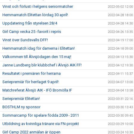
Vinst och förlust i helgens seniormatcher
2022-05-02 12:00
Hemmamatch Elitettan lördag 30 april!
2022-04-28 18:00
Uppdatering från styrelsen 28/4
2022-04-28 14:30
Girl Camp vecka 25 -favorit i repris
2022-04-26 13:35
Vinst över Sundsvalls DFF!
2022-04-19 17:00
Hemmamatch idag för damerna i Elitettan!
2022-04-18 09:00
Välkommen till Älvsjödagen den 15 maj!
2022-04-13 15:30
Janne Lundberg blir klubbchef i Älvsjö AIK FF!
2022-04-12 19:30
Resultatet i premiären för herrarna
2022-04-11 15:37
Seriepremiär för herrlaget 9 april!
2022-04-07 13:00
Matchreferat Älvsjö AIK - IFÖ Bromölla IF
2022-04-04 13:58
Seriepremiär Elitettan!
2022-03-31 22:16
BOSTHLM ny sponsor
2022-03-30 13:43
Sommarcamp för spelare födda 2009 - 2011
2022-03-30 09:45
Utbildning av kvinnliga tränare via FN-projekt
2022-03-29 10:00
Girl Camp 2022 anmälan är öppen
2022-03-24 10:30