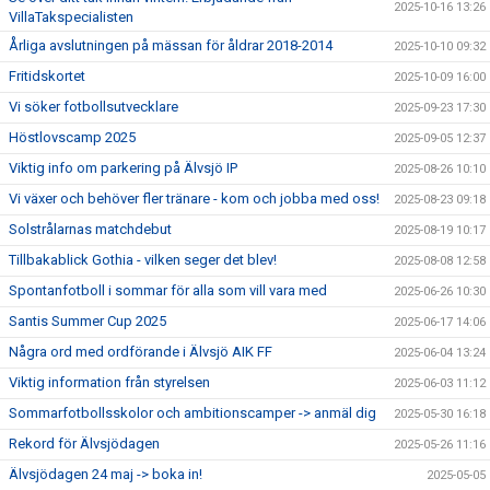
2025-10-16 13:26
VillaTakspecialisten
Årliga avslutningen på mässan för åldrar 2018-2014
2025-10-10 09:32
Fritidskortet
2025-10-09 16:00
Vi söker fotbollsutvecklare
2025-09-23 17:30
Höstlovscamp 2025
2025-09-05 12:37
Viktig info om parkering på Älvsjö IP
2025-08-26 10:10
Vi växer och behöver fler tränare - kom och jobba med oss!
2025-08-23 09:18
Solstrålarnas matchdebut
2025-08-19 10:17
Tillbakablick Gothia - vilken seger det blev!
2025-08-08 12:58
Spontanfotboll i sommar för alla som vill vara med
2025-06-26 10:30
Santis Summer Cup 2025
2025-06-17 14:06
Några ord med ordförande i Älvsjö AIK FF
2025-06-04 13:24
Viktig information från styrelsen
2025-06-03 11:12
Sommarfotbollsskolor och ambitionscamper -> anmäl dig
2025-05-30 16:18
Rekord för Älvsjödagen
2025-05-26 11:16
Älvsjödagen 24 maj -> boka in!
2025-05-05