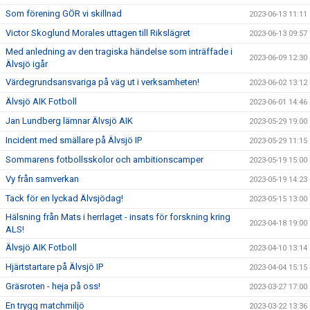
Som förening GÖR vi skillnad
2023-06-13 11:11
Victor Skoglund Morales uttagen till Rikslägret
2023-06-13 09:57
Med anledning av den tragiska händelse som inträffade i
2023-06-09 12:30
Älvsjö igår
Värdegrundsansvariga på väg ut i verksamheten!
2023-06-02 13:12
Älvsjö AIK Fotboll
2023-06-01 14:46
Jan Lundberg lämnar Älvsjö AIK
2023-05-29 19:00
Incident med smällare på Älvsjö IP
2023-05-29 11:15
Sommarens fotbollsskolor och ambitionscamper
2023-05-19 15:00
Vy från samverkan
2023-05-19 14:23
Tack för en lyckad Älvsjödag!
2023-05-15 13:00
Hälsning från Mats i herrlaget - insats för forskning kring
2023-04-18 19:00
ALS!
Älvsjö AIK Fotboll
2023-04-10 13:14
Hjärtstartare på Älvsjö IP
2023-04-04 15:15
Gräsroten - heja på oss!
2023-03-27 17:00
En trygg matchmiljö
2023-03-22 13:36