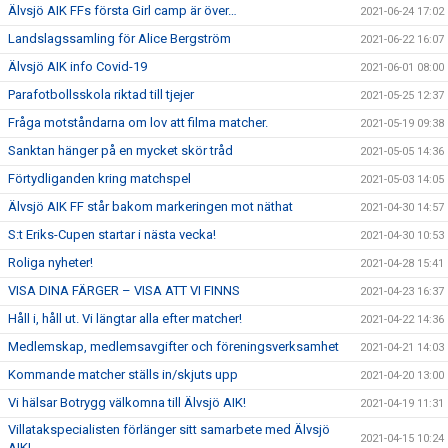
Älvsjö AIK FFs första Girl camp är över…
2021-06-24 17:02
Landslagssamling för Alice Bergström
2021-06-22 16:07
Älvsjö AIK info Covid-19
2021-06-01 08:00
Parafotbollsskola riktad till tjejer
2021-05-25 12:37
Fråga motståndarna om lov att filma matcher.
2021-05-19 09:38
Sanktan hänger på en mycket skör tråd
2021-05-05 14:36
Förtydliganden kring matchspel
2021-05-03 14:05
Älvsjö AIK FF står bakom markeringen mot näthat
2021-04-30 14:57
S:t Eriks-Cupen startar i nästa vecka!
2021-04-30 10:53
Roliga nyheter!
2021-04-28 15:41
VISA DINA FÄRGER – VISA ATT VI FINNS
2021-04-23 16:37
Håll i, håll ut. Vi längtar alla efter matcher!
2021-04-22 14:36
Medlemskap, medlemsavgifter och föreningsverksamhet
2021-04-21 14:03
Kommande matcher ställs in/skjuts upp
2021-04-20 13:00
Vi hälsar Botrygg välkomna till Älvsjö AIK!
2021-04-19 11:31
Villatakspecialisten förlänger sitt samarbete med Älvsjö
2021-04-15 10:24
AIK!