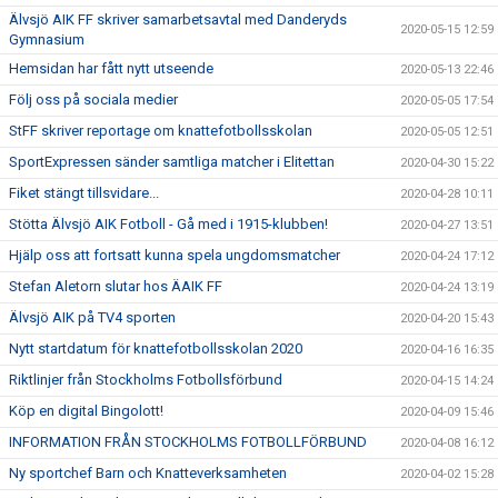
Älvsjö AIK FF skriver samarbetsavtal med Danderyds
2020-05-15 12:59
Gymnasium
Hemsidan har fått nytt utseende
2020-05-13 22:46
Följ oss på sociala medier
2020-05-05 17:54
StFF skriver reportage om knattefotbollsskolan
2020-05-05 12:51
SportExpressen sänder samtliga matcher i Elitettan
2020-04-30 15:22
Fiket stängt tillsvidare...
2020-04-28 10:11
Stötta Älvsjö AIK Fotboll - Gå med i 1915-klubben!
2020-04-27 13:51
Hjälp oss att fortsatt kunna spela ungdomsmatcher
2020-04-24 17:12
Stefan Aletorn slutar hos ÄAIK FF
2020-04-24 13:19
Älvsjö AIK på TV4 sporten
2020-04-20 15:43
Nytt startdatum för knattefotbollsskolan 2020
2020-04-16 16:35
Riktlinjer från Stockholms Fotbollsförbund
2020-04-15 14:24
Köp en digital Bingolott!
2020-04-09 15:46
INFORMATION FRÅN STOCKHOLMS FOTBOLLFÖRBUND
2020-04-08 16:12
Ny sportchef Barn och Knatteverksamheten
2020-04-02 15:28