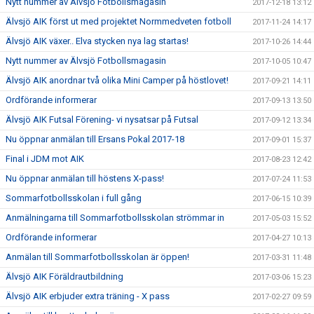
Nytt nummer av Älvsjö Fotbollsmagasin
2017-12-18 13:12
Älvsjö AIK först ut med projektet Normmedveten fotboll
2017-11-24 14:17
Älvsjö AIK växer.. Elva stycken nya lag startas!
2017-10-26 14:44
Nytt nummer av Älvsjö Fotbollsmagasin
2017-10-05 10:47
Älvsjö AIK anordnar två olika Mini Camper på höstlovet!
2017-09-21 14:11
Ordförande informerar
2017-09-13 13:50
Älvsjö AIK Futsal Förening- vi nysatsar på Futsal
2017-09-12 13:34
Nu öppnar anmälan till Ersans Pokal 2017-18
2017-09-01 15:37
Final i JDM mot AIK
2017-08-23 12:42
Nu öppnar anmälan till höstens X-pass!
2017-07-24 11:53
Sommarfotbollsskolan i full gång
2017-06-15 10:39
Anmälningarna till Sommarfotbollsskolan strömmar in
2017-05-03 15:52
Ordförande informerar
2017-04-27 10:13
Anmälan till Sommarfotbollsskolan är öppen!
2017-03-31 11:48
Älvsjö AIK Föräldrautbildning
2017-03-06 15:23
Älvsjö AIK erbjuder extra träning - X pass
2017-02-27 09:59