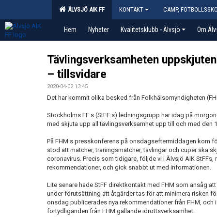
ÄLVSJÖ AIK FF
KONTAKT
CAMP, FOTBOLLSSK
Hem
Nyheter
Kvalitetsklubb - Älvsjö
Om Älv
Tävlingsverksamheten uppskjuten t
– tillsvidare
2020-04-02 13:45
Det har kommit olika besked från Folkhälsomyndigheten (FH
Stockholms FF:s (StFF:s) ledningsgrupp har idag på morgonen de
med skjuta upp all tävlingsverksamhet upp till och med den 12
På FHM:s presskonferens på onsdagseftermiddagen kom fö
stod att matcher, träningsmatcher, tävlingar och cuper ska sk
coronavirus. Precis som tidigare, följde vi i Älvsjö AIK StFF
rekommendationer, och gick snabbt ut med informationen.
Lite senare hade StFF direktkontakt med FHM som ansåg att 
under förutsättning att åtgärder tas för att minimera risken f
onsdag publicerades nya rekommendationer från FHM, och ida
förtydliganden från FHM gällande idrottsverksamhet.