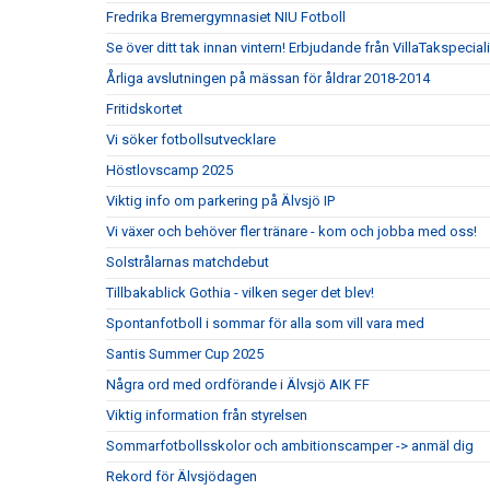
Fredrika Bremergymnasiet NIU Fotboll
Se över ditt tak innan vintern! Erbjudande från VillaTakspecial
Årliga avslutningen på mässan för åldrar 2018-2014
Fritidskortet
Vi söker fotbollsutvecklare
Höstlovscamp 2025
Viktig info om parkering på Älvsjö IP
Vi växer och behöver fler tränare - kom och jobba med oss!
Solstrålarnas matchdebut
Tillbakablick Gothia - vilken seger det blev!
Spontanfotboll i sommar för alla som vill vara med
Santis Summer Cup 2025
Några ord med ordförande i Älvsjö AIK FF
Viktig information från styrelsen
Sommarfotbollsskolor och ambitionscamper -> anmäl dig
Rekord för Älvsjödagen