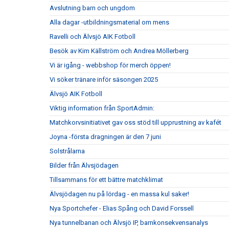
Avslutning barn och ungdom
Alla dagar -utbildningsmaterial om mens
Ravelli och Älvsjö AIK Fotboll
Besök av Kim Källström och Andrea Möllerberg
Vi är igång - webbshop för merch öppen!
Vi söker tränare inför säsongen 2025
Älvsjö AIK Fotboll
Viktig information från SportAdmin:
Matchkorvsinitiativet gav oss stöd till upprustning av kafét
Joyna -första dragningen är den 7 juni
Solstrålarna
Bilder från Älvsjödagen
Tillsammans för ett bättre matchklimat
Älvsjödagen nu på lördag - en massa kul saker!
Nya Sportchefer - Elias Spång och David Forssell
Nya tunnelbanan och Älvsjö IP, barnkonsekvensanalys