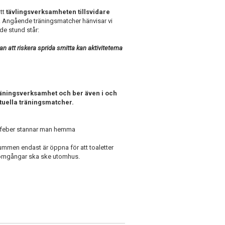
att
tävlingsverksamheten tillsvidare
. Angående träningsmatcher hänvisar vi
de stund står:
n att riskera sprida smitta kan aktiviteterna
tt träningsverksamhet och ber även i och
ntuella träningsmatcher.
r feber stannar man hemma
mmen endast är öppna för att toaletter
omgångar ska ske utomhus.