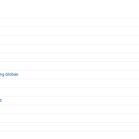
ing Globen
d