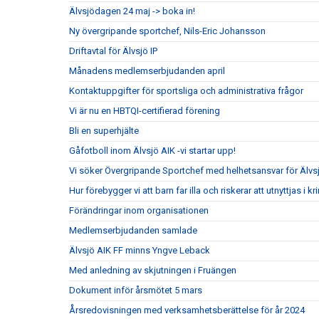
Älvsjödagen 24 maj -> boka in!
Ny övergripande sportchef, Nils-Eric Johansson
Driftavtal för Älvsjö IP
Månadens medlemserbjudanden april
Kontaktuppgifter för sportsliga och administrativa frågor
Vi är nu en HBTQI-certifierad förening
Bli en superhjälte
Gåfotboll inom Älvsjö AIK -vi startar upp!
Vi söker Övergripande Sportchef med helhetsansvar för Älvs
Hur förebygger vi att barn far illa och riskerar att utnyttjas i kr
Förändringar inom organisationen
Medlemserbjudanden samlade
Älvsjö AIK FF minns Yngve Leback
Med anledning av skjutningen i Fruängen
Dokument inför årsmötet 5 mars
Årsredovisningen med verksamhetsberättelse för år 2024