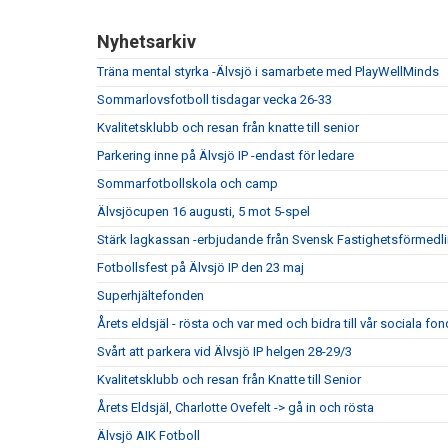
Nyhetsarkiv
Träna mental styrka -Älvsjö i samarbete med PlayWellMinds
Sommarlovsfotboll tisdagar vecka 26-33
Kvalitetsklubb och resan från knatte till senior
Parkering inne på Älvsjö IP -endast för ledare
Sommarfotbollskola och camp
Älvsjöcupen 16 augusti, 5 mot 5-spel
Stärk lagkassan -erbjudande från Svensk Fastighetsförmedl
Fotbollsfest på Älvsjö IP den 23 maj
Superhjältefonden
Årets eldsjäl - rösta och var med och bidra till vår sociala fon
Svårt att parkera vid Älvsjö IP helgen 28-29/3
Kvalitetsklubb och resan från Knatte till Senior
Årets Eldsjäl, Charlotte Ovefelt -> gå in och rösta
Älvsjö AIK Fotboll