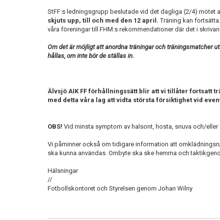
StFF:s ledningsgrupp beslutade vid det dagliga (2/4) mötet 
skjuts upp, till och med den 12 april.
Träning kan fortsätta
våra föreningar till FHM:s rekommendationer där det i skrivan
Om det är möjligt att anordna träningar och träningsmatcher uta
hållas, om inte bör de ställas in.
Älvsjö AIK FF förhållningssätt blir att vi tillåter fortsa
med detta våra lag att vidta största försiktighet vid eve
OBS!
Vid minsta symptom av halsont, hosta, snuva och/elle
Vi påminner också om tidigare information att omklädningsru
ska kunna användas. Ombyte ska ske hemma och taktikgen
Hälsningar
//
Fotbollskontoret och Styrelsen genom Johan Wilny