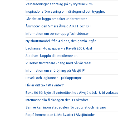
Valberedningens förslag på ny styrelse 2025
Inspirationsföreläsning om värdegrund och trygghet
Går det att lägga om taket under vintern?
Årsmöten den 5 mars Älvsjö AIK FF och DFF
Information om personuppgiftsincidenten
Ny shortsmodell från Adidas, den gamla utgår
Lagkassan -toapapper via Ravelli 260 kr/bal
Stadium -koppla ditt medlemskort!
Vi söker fler tränare - häng med på vår resa!
Information om snöröjning på Älvsjö IP
Ravelli och lagkassan - julklappstips!
Håller ditt tak tätt i vinter?
Boka tid för byte till vinterdäck hos Älvsjö däck- & bilverksta
Internationella flickdagen den 11 oktober
Samverkan inom stadsdelen för trygghet och närvaro
Bo på hemmaplan i JMs kvarter i Älvsjöstaden