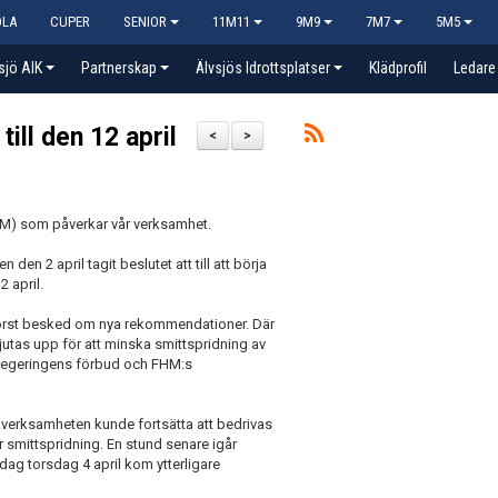
OLA
CUPER
SENIOR
11M11
9M9
7M7
5M5
sjö AIK
Partnerskap
Älvsjös Idrottsplatser
Klädprofil
Ledare
ill den 12 april
<
>
M) som påverkar vår verksamhet.
n 2 april tagit beslutet att till att börja
 april.
rst besked om nya rekommendationer. Där
jutas upp för att minska smittspridning av
s, regeringens förbud och FHM:s
verksamheten kunde fortsätta att bedrivas
ör smittspridning. En stund senare igår
g torsdag 4 april kom ytterligare