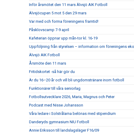
Inför årsmötet den 11 mars Älvsjö AIK Fotboll
Älvsjöcupen 5 mot 5 den 29 mars
Var med och forma föreningens framtid!
Påsklovscamp 7-9 april
Kafeterian öppnar upp mån-tor kl. 16-19
Uppföljning från styrelsen – information om föreningens e
Älvsjö AIK Fotboll
Årsmöte den 11 mars
Fritidskortet -så här gör du
Är du 16–20 år och vill bli ungdomstränare inom fotboll
Funktionärer till våra seniorlag
Fotbollsutvecklare 2026, Maria, Magnus och Peter
Podcast med Nisse Johansson
Våra ledare i Solstrålarna belönas med stipendium
Danderyds gymnasium NIU Fotboll
Annie Eriksson till landslagsläger F16/09