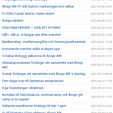
Älvsjö AIK FF står bakom markeringen mot näthat
2021-04-30 14:57
S:t Eriks-Cupen startar i nästa vecka!
2021-04-30 10:53
Roliga nyheter!
2021-04-28 15:41
VISA DINA FÄRGER – VISA ATT VI FINNS
2021-04-23 16:37
Håll i, håll ut. Vi längtar alla efter matcher!
2021-04-22 14:36
Medlemskap, medlemsavgifter och föreningsverksamhet
2021-04-21 14:03
Kommande matcher ställs in/skjuts upp
2021-04-20 13:00
Vi hälsar Botrygg välkomna till Älvsjö AIK!
2021-04-19 11:31
Villatakspecialisten förlänger sitt samarbete med Älvsjö
2021-04-15 10:24
AIK!
Sverek förlänger sitt samarbete med Älvsjö AIK´s damlag.
2021-04-13 09:54
Fem dagar kvar till damernas seriepremiär!
2021-04-12 17:33
Inga förändringar i direktiven
2021-04-12 14:51
Anmälan till fotbollsskola, sommarcamp och Älvsjö girl
2021-03-31 17:07
camp är nu öppen!
Gällande restriktioner förlängs till den 1 april.
2021-03-19 16:52
Vi vill förstärka några riktlinjer i Älvsjö AIK