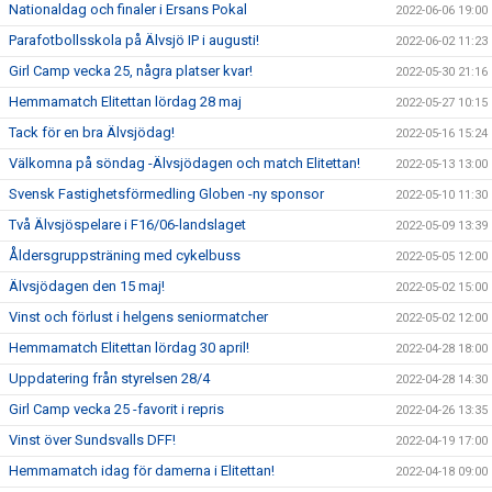
Nationaldag och finaler i Ersans Pokal
2022-06-06 19:00
Parafotbollsskola på Älvsjö IP i augusti!
2022-06-02 11:23
Girl Camp vecka 25, några platser kvar!
2022-05-30 21:16
Hemmamatch Elitettan lördag 28 maj
2022-05-27 10:15
Tack för en bra Älvsjödag!
2022-05-16 15:24
Välkomna på söndag -Älvsjödagen och match Elitettan!
2022-05-13 13:00
Svensk Fastighetsförmedling Globen -ny sponsor
2022-05-10 11:30
Två Älvsjöspelare i F16/06-landslaget
2022-05-09 13:39
Åldersgruppsträning med cykelbuss
2022-05-05 12:00
Älvsjödagen den 15 maj!
2022-05-02 15:00
Vinst och förlust i helgens seniormatcher
2022-05-02 12:00
Hemmamatch Elitettan lördag 30 april!
2022-04-28 18:00
Uppdatering från styrelsen 28/4
2022-04-28 14:30
Girl Camp vecka 25 -favorit i repris
2022-04-26 13:35
Vinst över Sundsvalls DFF!
2022-04-19 17:00
Hemmamatch idag för damerna i Elitettan!
2022-04-18 09:00