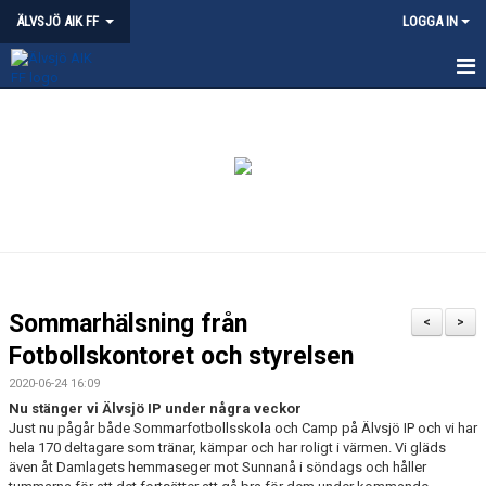
ÄLVSJÖ AIK FF
LOGGA IN
HEM
NYHETER
KVALITETSKLUBB - ÄLVSJÖ
OM ÄLVSJÖ AIK
PARTNERSKAP
Sommarhälsning från
<
>
ÄLVSJÖS IDROTTSPLATSER
Fotbollskontoret och styrelsen
2020-06-24 16:09
KLÄDPROFIL
Nu stänger vi Älvsjö IP under några veckor
Just nu pågår både Sommarfotbollsskola och Camp på Älvsjö IP och vi har
LEDARE
hela 170 deltagare som tränar, kämpar och har roligt i värmen. Vi gläds
även åt Damlagets hemmaseger mot Sunnanå i söndags och håller