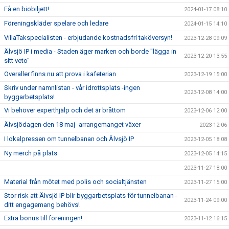
Få en biobiljett!
2024-01-17 08:10
Föreningskläder spelare och ledare
2024-01-15 14:10
VillaTakspecialisten - erbjudande kostnadsfri taköversyn!
2023-12-28 09:09
Älvsjö IP i media - Staden äger marken och borde "lägga in
2023-12-20 13:55
sitt veto"
Overaller finns nu att prova i kafeterian
2023-12-19 15:00
Skriv under namnlistan - vår idrottsplats -ingen
2023-12-08 14:00
byggarbetsplats!
Vi behöver experthjälp och det är bråttom
2023-12-06 12:00
Älvsjödagen den 18 maj -arrangemanget växer
2023-12-06
I lokalpressen om tunnelbanan och Älvsjö IP
2023-12-05 18:08
Ny merch på plats
2023-12-05 14:15
2023-11-27 18:00
Material från mötet med polis och socialtjänsten
2023-11-27 15:00
Stor risk att Älvsjö IP blir byggarbetsplats för tunnelbanan -
2023-11-24 09:00
ditt engagemang behövs!
Extra bonus till föreningen!
2023-11-12 16:15