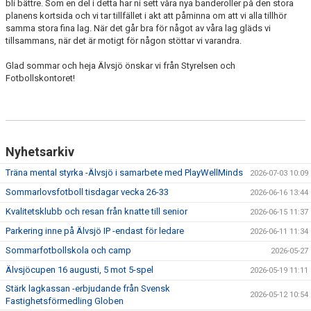
bli bättre. Som en del i detta har ni sett våra nya banderoller på den stora
planens kortsida och vi tar tillfället i akt att påminna om att vi alla tillhör
samma stora fina lag. När det går bra för något av våra lag gläds vi
tillsammans, när det är motigt för någon stöttar vi varandra.
Glad sommar och heja Älvsjö önskar vi från Styrelsen och
Fotbollskontoret!
Nyhetsarkiv
Träna mental styrka -Älvsjö i samarbete med PlayWellMinds
2026-07-03 10:09
Sommarlovsfotboll tisdagar vecka 26-33
2026-06-16 13:44
Kvalitetsklubb och resan från knatte till senior
2026-06-15 11:37
Parkering inne på Älvsjö IP -endast för ledare
2026-06-11 11:34
Sommarfotbollskola och camp
2026-05-27
Älvsjöcupen 16 augusti, 5 mot 5-spel
2026-05-19 11:11
Stärk lagkassan -erbjudande från Svensk
2026-05-12 10:54
Fastighetsförmedling Globen