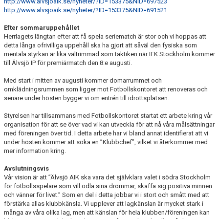
http://www.alvsjoaik.se/nyheter/?ID=153375&NID=697523
http://www.alvsjoaik.se/nyheter/?ID=153375&NID=691521
Efter sommaruppehållet
Herrlagets längtan efter att få spela seriematch är stor och vi hoppas att
detta långa ofrivilliga uppehåll ska ha gjort att såväl den fysiska som
mentala styrkan är lika vältrimmad som taktiken när IFK Stockholm kommer
till Älvsjö IP för premiärmatch den 8:e augusti.
Med start i mitten av augusti kommer domarrummet och
omklädningsrummen som ligger mot Fotbollskontoret att renoveras och
senare under hösten bygger vi om entrén till idrottsplatsen.
Styrelsen har tillsammans med Fotbollskontoret startat ett arbete kring vår
organisation för att se över vad vi kan utveckla för att nå våra målsättningar
med föreningen över tid. I detta arbete har vi bland annat identifierat att vi
under hösten kommer att söka en ”Klubbchef”, vilket vi återkommer med
mer information kring.
Avslutningsvis
Vår vision är att ”Älvsjö AIK ska vara det självklara valet i södra Stockholm
för fotbollsspelare som vill odla sina drömmar, skaffa sig positiva minnen
och vänner för livet.” Som en del i detta jobbar vi i stort och smått med att
förstärka allas klubbkänsla. Vi upplever att lagkänslan är mycket stark i
många av våra olika lag, men att känslan för hela klubben/föreningen kan