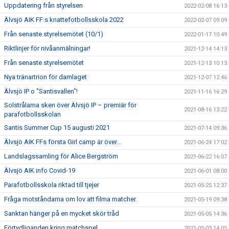
Uppdatering från styrelsen
2022-02-08 16:13
Älvsjö AIK FF:s knattefotbollsskola 2022
2022-02-07 09:09
Från senaste styrelsemötet (10/1)
2022-01-17 10:49
Riktlinjer för nivåanmälningar!
2021-12-14 14:13
Från senaste styrelsemötet
2021-12-13 10:13
Nya tränartrion för damlaget
2021-12-07 12:46
Älvsjö IP o "Santisvallen"!
2021-11-16 16:29
Solstrålarna sken över Älvsjö IP – premiär för
2021-08-16 13:22
parafotbollsskolan
Santis Summer Cup 15 augusti 2021
2021-07-14 09:36
Älvsjö AIK FFs första Girl camp är över…
2021-06-24 17:02
Landslagssamling för Alice Bergström
2021-06-22 16:07
Älvsjö AIK info Covid-19
2021-06-01 08:00
Parafotbollsskola riktad till tjejer
2021-05-25 12:37
Fråga motståndarna om lov att filma matcher.
2021-05-19 09:38
Sanktan hänger på en mycket skör tråd
2021-05-05 14:36
Förtydliganden kring matchspel
2021-05-03 14:05