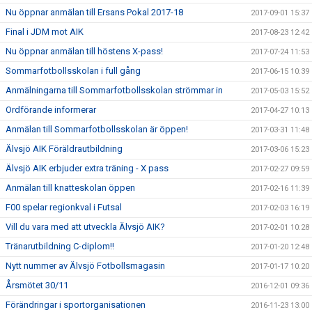
Nu öppnar anmälan till Ersans Pokal 2017-18
2017-09-01 15:37
Final i JDM mot AIK
2017-08-23 12:42
Nu öppnar anmälan till höstens X-pass!
2017-07-24 11:53
Sommarfotbollsskolan i full gång
2017-06-15 10:39
Anmälningarna till Sommarfotbollsskolan strömmar in
2017-05-03 15:52
Ordförande informerar
2017-04-27 10:13
Anmälan till Sommarfotbollsskolan är öppen!
2017-03-31 11:48
Älvsjö AIK Föräldrautbildning
2017-03-06 15:23
Älvsjö AIK erbjuder extra träning - X pass
2017-02-27 09:59
Anmälan till knatteskolan öppen
2017-02-16 11:39
F00 spelar regionkval i Futsal
2017-02-03 16:19
Vill du vara med att utveckla Älvsjö AIK?
2017-02-01 10:28
Tränarutbildning C-diplom!!
2017-01-20 12:48
Nytt nummer av Älvsjö Fotbollsmagasin
2017-01-17 10:20
Årsmötet 30/11
2016-12-01 09:36
Förändringar i sportorganisationen
2016-11-23 13:00