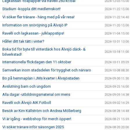
Lagkassan -toapapper via Ravelli 260 kr/bal
2024-12-03 15:00
Stadium -koppla ditt medlemskort!
2024-11-22 15:00
Vi söker fler tränare - häng med på vår resa!
2024-11-22 14:40
Information om snöröjning på Älvsjö IP
2024-11-20 15:00
Ravelli och lagkassan - julklappstips!
2024-11-04 15:00
Håller ditt tak tätt i vinter?
2024-10-31 13:00
Boka tid för byte till vinterdäck hos Älvsjö däck- &
2024-10-18 11:00
bilverkstad!
Internationella flickdagen den 11 oktober
2024-10-11 09:09
Samverkan inom stadsdelen för trygghet och närvaro
2024-10-08 08:30
Bo på hemmaplan i JMs kvarter i Älvsjöstaden
2024-09-30 11:30
Avslutning barn och ungdom
2024-09-25 16:00
Alla dagar -utbildningsmaterial om mens
2024-09-09 14:38
Ravelli och Älvsjö AIK Fotboll
2024-09-02 14:29
Besök av Kim Källström och Andrea Möllerberg
2024-08-28 14:48
Vi är igång - webbshop för merch öppen!
2024-08-21 15:59
Vi söker tränare inför säsongen 2025
2024-08-20 20:00