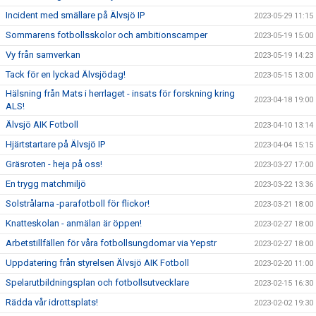
Incident med smällare på Älvsjö IP
2023-05-29 11:15
Sommarens fotbollsskolor och ambitionscamper
2023-05-19 15:00
Vy från samverkan
2023-05-19 14:23
Tack för en lyckad Älvsjödag!
2023-05-15 13:00
Hälsning från Mats i herrlaget - insats för forskning kring
2023-04-18 19:00
ALS!
Älvsjö AIK Fotboll
2023-04-10 13:14
Hjärtstartare på Älvsjö IP
2023-04-04 15:15
Gräsroten - heja på oss!
2023-03-27 17:00
En trygg matchmiljö
2023-03-22 13:36
Solstrålarna -parafotboll för flickor!
2023-03-21 18:00
Knatteskolan - anmälan är öppen!
2023-02-27 18:00
Arbetstillfällen för våra fotbollsungdomar via Yepstr
2023-02-27 18:00
Uppdatering från styrelsen Älvsjö AIK Fotboll
2023-02-20 11:00
Spelarutbildningsplan och fotbollsutvecklare
2023-02-15 16:30
Rädda vår idrottsplats!
2023-02-02 19:30