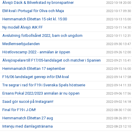
Älvsjö Däck & Bilverkstad ny bronspartner
2022-10-18 20:00
EM-kval i Portugal för Oliva och Maja
2022-10-17 09:30
Hemmamatch Elitettan 15 okt kl. 15:00
2022-10-13 15:00
Ny modell Älvsjö AIK FF
2022-10-11 14:30
Avslutning fotbollsåret 2022, barn och ungdom
2022-10-11 12:31
Medlemserbjudanden
2022-09-30 13:47
Höstlovscamp 2022 - anmälan är öppen
2022-09-26 12:00
Älvsjöspelare till F17/05-landslaget och matcher i Spanien
2022-09-21 15:41
Hemmamatch Elitettan 17 september
2022-09-15 16:00
F16/06 landslaget genrep inför EM-kval
2022-09-14 17:58
Tre segrar i rad för F19 i Svenska Spels höstserie
2022-09-14 11:33
Ersans Pokal 2022/2023 anmälan är nu öppen
2022-09-06 17:56
Saad gör succé på Instagram!
2022-09-02 14:18
Final för F19 i J-DM!
2022-08-30 17:00
Hemmamatch Elitettan 27 aug
2022-08-26 09:11
Intervju med damlagstränarna
2022-08-23 12:10