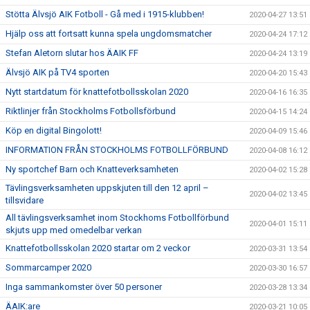
Stötta Älvsjö AIK Fotboll - Gå med i 1915-klubben!
2020-04-27 13:51
Hjälp oss att fortsatt kunna spela ungdomsmatcher
2020-04-24 17:12
Stefan Aletorn slutar hos ÄAIK FF
2020-04-24 13:19
Älvsjö AIK på TV4 sporten
2020-04-20 15:43
Nytt startdatum för knattefotbollsskolan 2020
2020-04-16 16:35
Riktlinjer från Stockholms Fotbollsförbund
2020-04-15 14:24
Köp en digital Bingolott!
2020-04-09 15:46
INFORMATION FRÅN STOCKHOLMS FOTBOLLFÖRBUND
2020-04-08 16:12
Ny sportchef Barn och Knatteverksamheten
2020-04-02 15:28
Tävlingsverksamheten uppskjuten till den 12 april –
2020-04-02 13:45
tillsvidare
All tävlingsverksamhet inom Stockhoms Fotbollförbund
2020-04-01 15:11
skjuts upp med omedelbar verkan
Knattefotbollsskolan 2020 startar om 2 veckor
2020-03-31 13:54
Sommarcamper 2020
2020-03-30 16:57
Inga sammankomster över 50 personer
2020-03-28 13:34
ÄAIK:are
2020-03-21 10:05