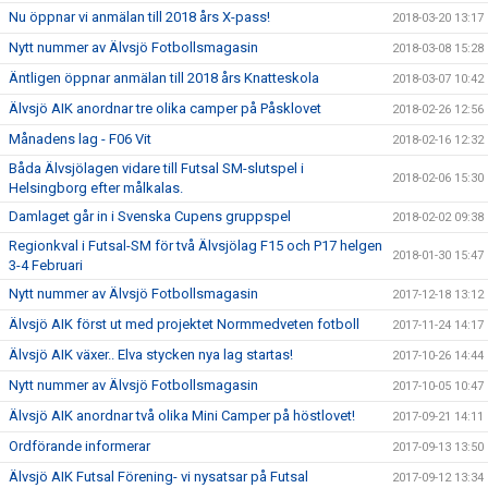
Nu öppnar vi anmälan till 2018 års X-pass!
2018-03-20 13:17
Nytt nummer av Älvsjö Fotbollsmagasin
2018-03-08 15:28
Äntligen öppnar anmälan till 2018 års Knatteskola
2018-03-07 10:42
Älvsjö AIK anordnar tre olika camper på Påsklovet
2018-02-26 12:56
Månadens lag - F06 Vit
2018-02-16 12:32
Båda Älvsjölagen vidare till Futsal SM-slutspel i
2018-02-06 15:30
Helsingborg efter målkalas.
Damlaget går in i Svenska Cupens gruppspel
2018-02-02 09:38
Regionkval i Futsal-SM för två Älvsjölag F15 och P17 helgen
2018-01-30 15:47
3-4 Februari
Nytt nummer av Älvsjö Fotbollsmagasin
2017-12-18 13:12
Älvsjö AIK först ut med projektet Normmedveten fotboll
2017-11-24 14:17
Älvsjö AIK växer.. Elva stycken nya lag startas!
2017-10-26 14:44
Nytt nummer av Älvsjö Fotbollsmagasin
2017-10-05 10:47
Älvsjö AIK anordnar två olika Mini Camper på höstlovet!
2017-09-21 14:11
Ordförande informerar
2017-09-13 13:50
Älvsjö AIK Futsal Förening- vi nysatsar på Futsal
2017-09-12 13:34