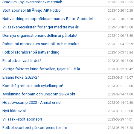
Stadium - ny leverantör av material!
2023-10-23 13:35
Stolt sponsor till Älvsjö AIK Fotboll
2023-10-20 10:28
Nattvandringen uppmärksammad av Bättre Stadsdel!
2023-10-18 16:18
VillaTakspecialisten förlänger med tre nya år!
2023-10-18 16:00
Den nya organisationsmodellen är på plats!
2023-10-06 13:30
Rabatt på mopedkurs samt bil- och mcpaket
2023-10-04 15:29
Fotbollsföräldrar på nattvandring
2023-10-03 16:24
Parafotboll vad är det?
2023-09-26 15:00
Viktiga faktorer kring fotbollen, tjejer 13-15 år
2023-09-22 09:42
Ersans Pokal 2023/24
2023-09-21 12:07
Kom ihåg reflexer och cykellampor!
2023-09-21 10:00
Avslutning för barn och ungdom 23-24 okt
2023-09-14 14:00
Höstlovscamp 2023 - Anmäl er nu!
2023-09-14 12:30
Nytt klädavtal
2023-09-11 19:00
VillaTak -stolt sponsor!
2023-08-29 14:01
Fotbollskontoret på konferens tor-fre
2023-08-29 13:25