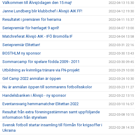
Välkommen till Älvsjödagen den 15 maj!
2022-04-13 15:30
Janne Lundberg blir klubbchef i Älvsjö AIK FF!
2022-04-12 19:30
Resultatet i premiären för herrarna
2022-04-11 15:37
Seriepremiär för herrlaget 9 april!
2022-04-07 13:00
Matchreferat Älvsjö AIK - IFÖ Bromölla IF
2022-04-04 13:58
Seriepremiär Elitettan!
2022-03-31 22:16
BOSTHLM ny sponsor
2022-03-30 13:43
Sommarcamp för spelare födda 2009 - 2011
2022-03-30 09:45
Utbildning av kvinnliga tränare via FN-projekt
2022-03-29 10:00
Girl Camp 2022 anmälan är öppen
2022-03-24 10:30
Nu är anmälan öppen till sommarens fotbollsskolor
2022-03-23 11:27
Handelsbanken i Älvsjö - ny sponsor
2022-03-22 13:15
Eventansvarig hemmamatcher Elitettan 2022
2022-03-10 16:57
Resultat från extra föreningsstämman samt uppföljande
2022-03-08 10:15
information från styrelsen
Svensk fotboll startar insamling till förmån för krigsoffer i
2022-02-28 14:33
Ukraina