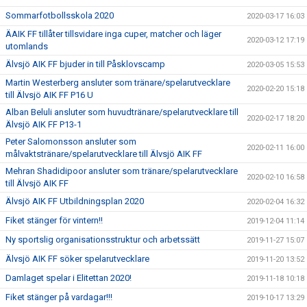
Sommarfotbollsskola 2020
2020-03-17 16:03
ÄAIK FF tillåter tillsvidare inga cuper, matcher och läger
2020-03-12 17:19
utomlands
Älvsjö AIK FF bjuder in till Påsklovscamp
2020-03-05 15:53
Martin Westerberg ansluter som tränare/spelarutvecklare
2020-02-20 15:18
till Älvsjö AIK FF P16 U
Alban Beluli ansluter som huvudtränare/spelarutvecklare till
2020-02-17 18:20
Älvsjö AIK FF P13-1
Peter Salomonsson ansluter som
2020-02-11 16:00
målvaktstränare/spelarutvecklare till Älvsjö AIK FF
Mehran Shadidipoor ansluter som tränare/spelarutvecklare
2020-02-10 16:58
till Älvsjö AIK FF
Älvsjö AIK FF Utbildningsplan 2020
2020-02-04 16:32
Fiket stänger för vintern!!
2019-12-04 11:14
Ny sportslig organisationsstruktur och arbetssätt
2019-11-27 15:07
Älvsjö AIK FF söker spelarutvecklare
2019-11-20 13:52
Damlaget spelar i Elitettan 2020!
2019-11-18 10:18
Fiket stänger på vardagar!!!
2019-10-17 13:29