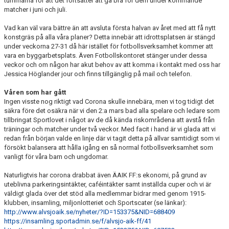
tummarna för att det fortsätter att gå bra för dem under kommande
VÅRDNADSHAVARE
matcher i juni och juli.
MATCHER
Vad kan väl vara bättre än att avsluta första halvan av året med att få nytt
konstgräs på alla våra planer? Detta innebär att idrottsplatsen är stängd
under veckorna 27-31 då här istället för fotbollsverksamhet kommer att
UTBILDNINGAR
vara en byggarbetsplats. Även Fotbollskontoret stänger under dessa
veckor och om någon har akut behov av att komma i kontakt med oss har
Jessica Höglander jour och finns tillgänglig på mail och telefon.
Våren som har gått
Ingen visste nog riktigt vad Corona skulle innebära, men vi tog tidigt det
säkra före det osäkra när vi den 2:a mars bad alla spelare och ledare som
tillbringat Sportlovet i något av de då kända riskområdena att avstå från
träningar och matcher under två veckor. Med facit i hand är vi glada att vi
redan från början valde en linje där vi tagit detta på allvar samtidigt som vi
försökt balansera att hålla igång en så normal fotbollsverksamhet som
vanligt för våra barn och ungdomar.
Naturligtvis har corona drabbat även ÄAIK FF:s ekonomi, på grund av
uteblivna parkeringsintäkter, caféintäkter samt inställda cuper och vi är
väldigt glada över det stöd alla medlemmar bidrar med genom 1915-
klubben, insamling, miljonlotteriet och Sportscater (se länkar):
http://www.alvsjoaik.se/nyheter/?ID=153375&NID=688409
https://insamling.sportadmin.se/f/alvsjo-aik-ff/41