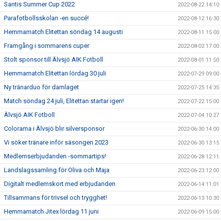
Santis Summer Cup 2022
2022-08-22 14:10
Parafotbollsskolan -en succé!
2022-08-12 16:30
Hemmamatch Elitettan söndag 14 augusti
2022-08-11 15:00
Framgång i sommarens cuper
2022-08-02 17:00
Stolt sponsor till Älvsjö AIK Fotboll
2022-08-01 11:50
Hemmamatch Elitettan lördag 30 juli
2022-07-29 09:00
Ny tränarduo för damlaget
2022-07-25 14:35
Match söndag 24 juli, Elitettan startar igen!
2022-07-22 15:00
Älvsjö AIK Fotboll
2022-07-04 10:27
Colorama i Älvsjö blir silversponsor
2022-06-30 14:00
Vi söker tränare inför säsongen 2023
2022-06-30 13:15
Medlemserbjudanden -sommartips!
2022-06-28 12:11
Landslagssamling för Oliva och Maja
2022-06-23 12:00
Digitalt medlemskort med erbjudanden
2022-06-14 11:01
Tillsammans för trivsel och trygghet!
2022-06-13 10:30
Hemmamatch Jitex lördag 11 juni
2022-06-09 15:00