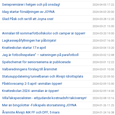
Seriepremiärer i helgen och på onsdag!
2024-04-05 17:22
Idag startar försäljningen av JOYNA
2024-04-03 20:00
Glad Påsk och se till att Joyna oss!
2024-03-28 12:20
2024-03-21 15:00
Anmälan till sommarfotbollskolor och camper är öppen!
2024-03-20 19:00
Lagkassepåfyllningen har påbörjats!
2024-03-07 16:00
Knatteskolan startar 17:e april
2024-03-04 13:20
Jag är fotbollsspelare” – satsningen på parafotboll
2024-03-02 12:48
Spelschemat för seniorserierna är publicerade
2024-03-01 12:22
Valberedningens förslag till årsmötet
2024-03-01 10:00
Statusuppdatering tunnelbanan och Älvsjö Idrottsplats
2024-02-20 09:50
Påsklovscamp 2-5 april -anmälan öppen!
2024-02-09 15:00
Knatteskolan 2024 -anmälan är öppen!
2024-02-09 14:00
VillaTakspecialisten - erbjudande kostnadsfri taköversyn!
2024-02-08 10:16
Mer än bingolotter -Folkspels storsatsning JOYNA
2024-01-26 11:25
Årsmöte Älvsjö AIK FF och DFF, 5 mars
2024-01-24 16:38