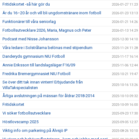
Fritidskortet -så här gör du
2026-01-27 11:23
Är du 16–20 år och vill bli ungdomstränare inom fotboll
2026-01-23 13:13
Funktionärer till våra seniorlag
2026-01-21 14:26
Fotbollsutvecklare 2026, Maria, Magnus och Peter
2026-01-13 14:29
Podcast med Nisse Johansson
2025-12-30 14:10
Våra ledare i Solstrålarna belönas med stipendium
2025-11-24 11:28
Danderyds gymnasium NIU Fotboll
2025-11-17 16:14
Annie Eriksson till landslagsläger F16/09
2025-11-06 12:44
Fredrika Bremergymnasiet NIU Fotboll
2025-10-21 19:47
Se över ditt tak innan vintern! Erbjudande från
2025-10-16 13:26
VillaTakspecialisten
Årliga avslutningen på mässan för åldrar 2018-2014
2025-10-10 09:32
Fritidskortet
2025-10-09 16:00
Vi söker fotbollsutvecklare
2025-09-23 17:30
Höstlovscamp 2025
2025-09-05 12:37
Viktig info om parkering på Älvsjö IP
2025-08-26 10:10