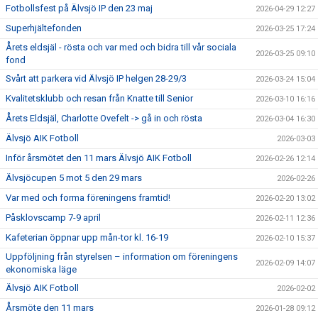
Fotbollsfest på Älvsjö IP den 23 maj
2026-04-29 12:27
Superhjältefonden
2026-03-25 17:24
Årets eldsjäl - rösta och var med och bidra till vår sociala
2026-03-25 09:10
fond
Svårt att parkera vid Älvsjö IP helgen 28-29/3
2026-03-24 15:04
Kvalitetsklubb och resan från Knatte till Senior
2026-03-10 16:16
Årets Eldsjäl, Charlotte Ovefelt -> gå in och rösta
2026-03-04 16:30
Älvsjö AIK Fotboll
2026-03-03
Inför årsmötet den 11 mars Älvsjö AIK Fotboll
2026-02-26 12:14
Älvsjöcupen 5 mot 5 den 29 mars
2026-02-26
Var med och forma föreningens framtid!
2026-02-20 13:02
Påsklovscamp 7-9 april
2026-02-11 12:36
Kafeterian öppnar upp mån-tor kl. 16-19
2026-02-10 15:37
Uppföljning från styrelsen – information om föreningens
2026-02-09 14:07
ekonomiska läge
Älvsjö AIK Fotboll
2026-02-02
Årsmöte den 11 mars
2026-01-28 09:12