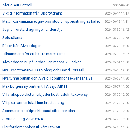
Älvsjö AIK Fotboll
2024-08-20
Viktig information från SportAdmin:
2024-06-14 11:17
Matchkorvsinitiativet gav oss stöd till upprustning av kafét
2024-06-12 11:11
Joyna -första dragningen är den 7 juni
2024-05-30 16:42
Solstrålarna
2024-05-29 10:58
Bilder från Älvsjödagen
2024-05-20 15:00
Tillsammans för ett bättre matchklimat
2024-05-16 15:07
Älvsjödagen nu på lördag - en massa kul saker!
2024-05-14 11:30
Nya Sportchefer - Elias Spång och David Forssell
2024-05-13 19:00
Nya tunnelbanan och Älvsjö IP, barnkonsekvensanalys
2024-05-08 14:20
Max Burgers ny partner till Älvsjö AIK FF
2024-05-07 11:00
VillaTakspecialisten erbjuder kostnadsfri taköversyn
2024-05-02 12:00
Vi tipsar om en lokal lunchrestaurang
2024-04-29 12:00
Sommarens höjdpunkt -parafotbollsskolan!
2024-04-26 13:00
Stötta ditt lag via JOYNA
2024-04-25 19:00
Fler föräldrar sökes till våra utskott
2024-04-09 11:06