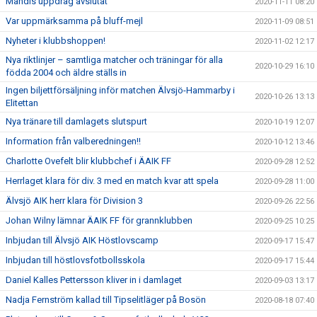
Mahdis uppdrag avslutat
2020-11-11 08:20
Var uppmärksamma på bluff-mejl
2020-11-09 08:51
Nyheter i klubbshoppen!
2020-11-02 12:17
Nya riktlinjer – samtliga matcher och träningar för alla
2020-10-29 16:10
födda 2004 och äldre ställs in
Ingen biljettförsäljning inför matchen Älvsjö-Hammarby i
2020-10-26 13:13
Elitettan
Nya tränare till damlagets slutspurt
2020-10-19 12:07
Information från valberedningen!!
2020-10-12 13:46
Charlotte Ovefelt blir klubbchef i ÄAIK FF
2020-09-28 12:52
Herrlaget klara för div. 3 med en match kvar att spela
2020-09-28 11:00
Älvsjö AIK herr klara för Division 3
2020-09-26 22:56
Johan Wilny lämnar ÄAIK FF för grannklubben
2020-09-25 10:25
Inbjudan till Älvsjö AIK Höstlovscamp
2020-09-17 15:47
Inbjudan till höstlovsfotbollsskola
2020-09-17 15:44
Daniel Kalles Pettersson kliver in i damlaget
2020-09-03 13:17
Nadja Fernström kallad till Tipselitläger på Bosön
2020-08-18 07:40