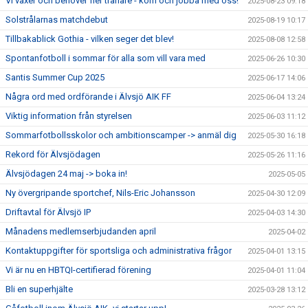
Vi växer och behöver fler tränare - kom och jobba med oss!
2025-08-23 09:18
Solstrålarnas matchdebut
2025-08-19 10:17
Tillbakablick Gothia - vilken seger det blev!
2025-08-08 12:58
Spontanfotboll i sommar för alla som vill vara med
2025-06-26 10:30
Santis Summer Cup 2025
2025-06-17 14:06
Några ord med ordförande i Älvsjö AIK FF
2025-06-04 13:24
Viktig information från styrelsen
2025-06-03 11:12
Sommarfotbollsskolor och ambitionscamper -> anmäl dig
2025-05-30 16:18
Rekord för Älvsjödagen
2025-05-26 11:16
Älvsjödagen 24 maj -> boka in!
2025-05-05
Ny övergripande sportchef, Nils-Eric Johansson
2025-04-30 12:09
Driftavtal för Älvsjö IP
2025-04-03 14:30
Månadens medlemserbjudanden april
2025-04-02
Kontaktuppgifter för sportsliga och administrativa frågor
2025-04-01 13:15
Vi är nu en HBTQI-certifierad förening
2025-04-01 11:04
Bli en superhjälte
2025-03-28 13:12