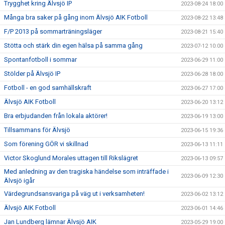
Trygghet kring Älvsjö IP
2023-08-24 18:00
Många bra saker på gång inom Älvsjö AIK Fotboll
2023-08-22 13:48
F/P 2013 på sommarträningsläger
2023-08-21 15:40
Stötta och stärk din egen hälsa på samma gång
2023-07-12 10:00
Spontanfotboll i sommar
2023-06-29 11:00
Stölder på Älvsjö IP
2023-06-28 18:00
Fotboll - en god samhällskraft
2023-06-27 17:00
Älvsjö AIK Fotboll
2023-06-20 13:12
Bra erbjudanden från lokala aktörer!
2023-06-19 13:00
Tillsammans för Älvsjö
2023-06-15 19:36
Som förening GÖR vi skillnad
2023-06-13 11:11
Victor Skoglund Morales uttagen till Rikslägret
2023-06-13 09:57
Med anledning av den tragiska händelse som inträffade i
2023-06-09 12:30
Älvsjö igår
Värdegrundsansvariga på väg ut i verksamheten!
2023-06-02 13:12
Älvsjö AIK Fotboll
2023-06-01 14:46
Jan Lundberg lämnar Älvsjö AIK
2023-05-29 19:00