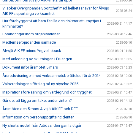
Gåfotboll inom Älvsjö AIK -vi startar upp!
2025-03-26
Vi söker Övergripande Sportchef med helhetsansvar för Älvsjö
2025-03-24
AIK FFs sportsliga verksamhet
Hur förebygger vi att barn far illa och riskerar att utnyttjas i
2025-03-21 14:17
kriminalitet?
Förändringar inom organisationen
2025-03-20 17:46
Medlemserbjudanden samlade
2025-03-10
Älvsjö AIK FF minns Yngve Leback
2025-03-04 11:55
Med anledning av skjutningen i Fruängen
2025-03-03 19:05
Dokument inför årsmötet 5 mars
2025-03-03 15:23
Årsredovisningen med verksamhetsberättelse för år 2024
2025-02-28 10:00
Valberedningens förslag på ny styrelse 2025
2025-02-26 10:02
Inspirationsföreläsning om värdegrund och trygghet
2025-02-21 10:47
Går det att lägga om taket under vintern?
2025-02-19 14:13
Årsmöten den 5 mars Älvsjö AIK FF och DFF
2025-02-10
Information om personuppgiftsincidenten
2025-02-10
Ny shortsmodell från Adidas, den gamla utgår
2025-01-27 19:47