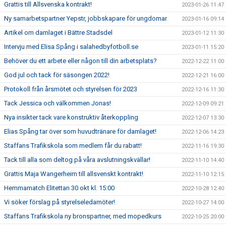
Grattis till Allsvenska kontrakt!
2023-01-26 11:47
Ny samarbetspartner Yepstr, jobbskapare för ungdomar
2023-01-16 09:14
Artikel om damlaget i Bättre Stadsdel
2023-01-12 11:30
Intervju med Elisa Spång i salahedbyfotboll.se
2023-01-11 15:20
Behöver du ett arbete eller någon till din arbetsplats?
2022-12-22 11:00
God jul och tack för säsongen 2022!
2022-12-21 16:00
Protokoll från årsmötet och styrelsen för 2023
2022-12-16 11:30
Tack Jessica och välkommen Jonas!
2022-12-09 09:21
Nya insikter tack vare konstruktiv återkoppling
2022-12-07 13:30
Elias Spång tar över som huvudtränare för damlaget!
2022-12-06 14:23
Staffans Trafikskola som medlem får du rabatt!
2022-11-16 19:30
Tack till alla som deltog på våra avslutningskvällar!
2022-11-10 14:40
Grattis Maja Wangerheim till allsvenskt kontrakt!
2022-11-10 12:15
Hemmamatch Elitettan 30 okt kl. 15:00
2022-10-28 12:40
Vi söker förslag på styrelseledamöter!
2022-10-27 14:00
Staffans Trafikskola ny bronspartner, med mopedkurs
2022-10-25 20:00