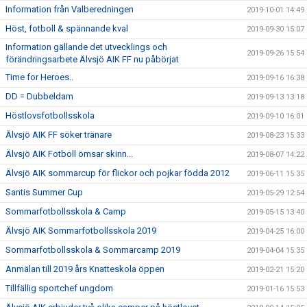
Information från Valberedningen
2019-10-01 14:49
Höst, fotboll & spännande kval
2019-09-30 15:07
Information gällande det utvecklings och
2019-09-26 15:54
förändringsarbete Älvsjö AIK FF nu påbörjat
Time for Heroes..
2019-09-16 16:38
DD = Dubbeldam
2019-09-13 13:18
Höstlovsfotbollsskola
2019-09-10 16:01
Älvsjö AIK FF söker tränare
2019-08-23 15:33
Älvsjö AIK Fotboll ömsar skinn...
2019-08-07 14:22
Älvsjö AIK sommarcup för flickor och pojkar födda 2012
2019-06-11 15:35
Santis Summer Cup
2019-05-29 12:54
Sommarfotbollsskola & Camp
2019-05-15 13:40
Älvsjö AIK Sommarfotbollsskola 2019
2019-04-25 16:00
Sommarfotbollsskola & Sommarcamp 2019
2019-04-04 15:35
Anmälan till 2019 års Knatteskola öppen
2019-02-21 15:20
Tillfällig sportchef ungdom
2019-01-16 15:53