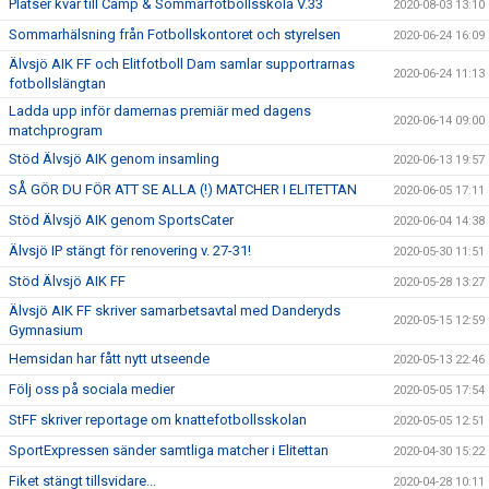
Platser kvar till Camp & Sommarfotbollsskola V.33
2020-08-03 13:10
Sommarhälsning från Fotbollskontoret och styrelsen
2020-06-24 16:09
Älvsjö AIK FF och Elitfotboll Dam samlar supportrarnas
2020-06-24 11:13
fotbollslängtan
Ladda upp inför damernas premiär med dagens
2020-06-14 09:00
matchprogram
Stöd Älvsjö AIK genom insamling
2020-06-13 19:57
SÅ GÖR DU FÖR ATT SE ALLA (!) MATCHER I ELITETTAN
2020-06-05 17:11
Stöd Älvsjö AIK genom SportsCater
2020-06-04 14:38
Älvsjö IP stängt för renovering v. 27-31!
2020-05-30 11:51
Stöd Älvsjö AIK FF
2020-05-28 13:27
Älvsjö AIK FF skriver samarbetsavtal med Danderyds
2020-05-15 12:59
Gymnasium
Hemsidan har fått nytt utseende
2020-05-13 22:46
Följ oss på sociala medier
2020-05-05 17:54
StFF skriver reportage om knattefotbollsskolan
2020-05-05 12:51
SportExpressen sänder samtliga matcher i Elitettan
2020-04-30 15:22
Fiket stängt tillsvidare...
2020-04-28 10:11