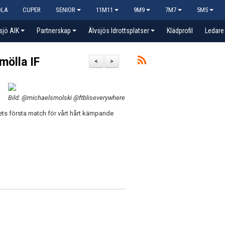
OLA
CUPER
SENIOR
11M11
9M9
7M7
5M5
sjö AIK
Partnerskap
Älvsjös Idrottsplatser
Klädprofil
Ledare
mölla IF
<
>
Bild: @michaelsmolski @ftbliseverywhere
 årets första match för vårt hårt kämpande