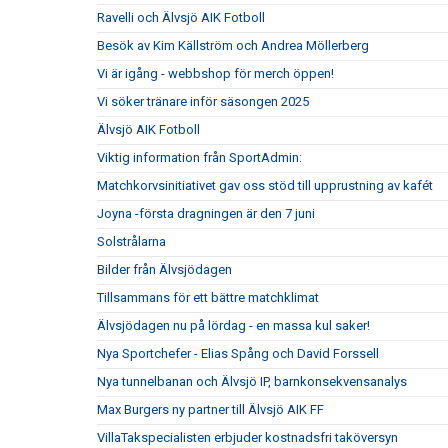
Ravelli och Älvsjö AIK Fotboll
Besök av Kim Källström och Andrea Möllerberg
Vi är igång - webbshop för merch öppen!
Vi söker tränare inför säsongen 2025
Älvsjö AIK Fotboll
Viktig information från SportAdmin:
Matchkorvsinitiativet gav oss stöd till upprustning av kafét
Joyna -första dragningen är den 7 juni
Solstrålarna
Bilder från Älvsjödagen
Tillsammans för ett bättre matchklimat
Älvsjödagen nu på lördag - en massa kul saker!
Nya Sportchefer - Elias Spång och David Forssell
Nya tunnelbanan och Älvsjö IP, barnkonsekvensanalys
Max Burgers ny partner till Älvsjö AIK FF
VillaTakspecialisten erbjuder kostnadsfri taköversyn