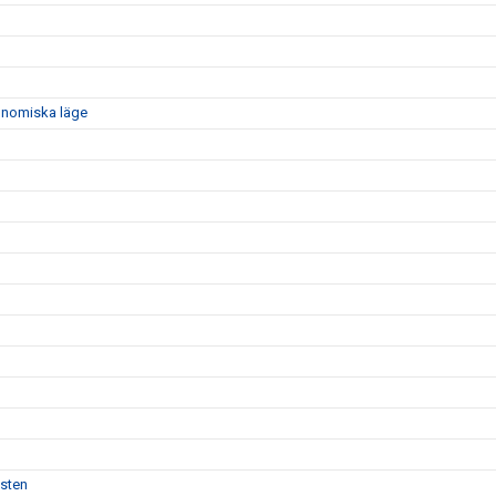
konomiska läge
isten