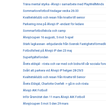
Träna mental styrka -Älvsjö i samarbete med PlayWellMinds
Sommarlovsfotboll tisdagar vecka 26-33
Kvalitetsklubb och resan från knatte till senior
Parkering inne på Älvsjö IP -endast för ledare
Sommarfotbollskola och camp
Älvsjöcupen 16 augusti, 5 mot 5-spel
Stärk lagkassan -erbjudande från Svensk Fastighetsförmedl
Fotbollsfest på Älvsjö IP den 23 maj
Superhjältefonden
Årets eldsjäl - rösta och var med och bidra till vår sociala fon
Svårt att parkera vid Älvsjö IP helgen 28-29/3
Kvalitetsklubb och resan från Knatte till Senior
Årets Eldsjäl, Charlotte Ovefelt -> gå in och rösta
Älvsjö AIK Fotboll
Inför årsmötet den 11 mars Älvsjö AIK Fotboll
Älvsjöcupen 5 mot 5 den 29 mars