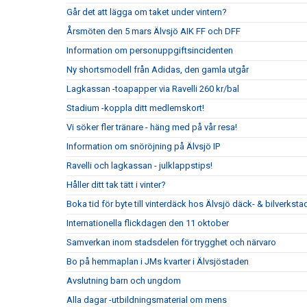
Går det att lägga om taket under vintern?
Årsmöten den 5 mars Älvsjö AIK FF och DFF
Information om personuppgiftsincidenten
Ny shortsmodell från Adidas, den gamla utgår
Lagkassan -toapapper via Ravelli 260 kr/bal
Stadium -koppla ditt medlemskort!
Vi söker fler tränare - häng med på vår resa!
Information om snöröjning på Älvsjö IP
Ravelli och lagkassan - julklappstips!
Håller ditt tak tätt i vinter?
Boka tid för byte till vinterdäck hos Älvsjö däck- & bilverksta
Internationella flickdagen den 11 oktober
Samverkan inom stadsdelen för trygghet och närvaro
Bo på hemmaplan i JMs kvarter i Älvsjöstaden
Avslutning barn och ungdom
Alla dagar -utbildningsmaterial om mens