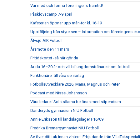
Var med och forma föreningens framtid!
Påsklovscamp 7-9 april
Kafeterian öppnar upp mån-tor kl. 16-19
Uppföljning från styrelsen – information om föreningens e
Älvsjö AIK Fotboll
Årsmöte den 11 mars
Fritidskortet -så här gör du
Är du 16–20 år och vill bli ungdomstränare inom fotboll
Funktionärer till våra seniorlag
Fotbollsutvecklare 2026, Maria, Magnus och Peter
Podcast med Nisse Johansson
Våra ledare i Solstrålarna belönas med stipendium
Danderyds gymnasium NIU Fotboll
Annie Eriksson till landslagsläger F16/09
Fredrika Bremergymnasiet NIU Fotboll
Se över ditt tak innan vintern! Erbjudande från VillaTakspecial