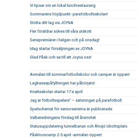
Vi tipsar om en lokal lunchrestaurang
Sommarens höjdpunkt -parafotbollsskolan!
Stötta ditt lag via JOYNA
Fler föräldrar sökes till våra utskott
Seriepremiärer i helgen och på onsdag!
Idag startar försäljningen av JOYNA
Glad Påsk och se till att Joyna oss!
Anmälan till sommarfotbollskolor och camper är öppen!
Lagkassepåfyllningen har påbörjats!
Knatteskolan startar 17:e april
Jag är fotbollsspelare” – satsningen på parafotboll
Spelschemat för seniorserierna är publicerade
Valberedningens förslag till årsmötet
Statusuppdatering tunnelbanan och Älvsjö Idrottsplats
Påsklovscamp 2-5 april -anmälan öppen!