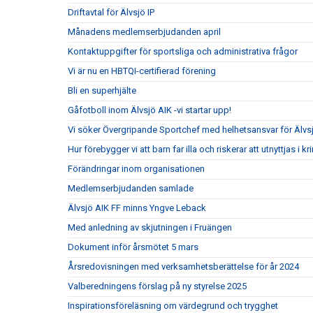
Driftavtal för Älvsjö IP
Månadens medlemserbjudanden april
Kontaktuppgifter för sportsliga och administrativa frågor
Vi är nu en HBTQI-certifierad förening
Bli en superhjälte
Gåfotboll inom Älvsjö AIK -vi startar upp!
Vi söker Övergripande Sportchef med helhetsansvar för Älvs
Hur förebygger vi att barn far illa och riskerar att utnyttjas i kr
Förändringar inom organisationen
Medlemserbjudanden samlade
Älvsjö AIK FF minns Yngve Leback
Med anledning av skjutningen i Fruängen
Dokument inför årsmötet 5 mars
Årsredovisningen med verksamhetsberättelse för år 2024
Valberedningens förslag på ny styrelse 2025
Inspirationsföreläsning om värdegrund och trygghet