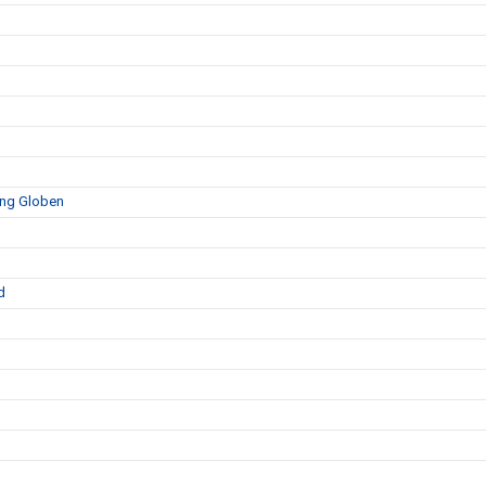
ing Globen
d