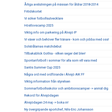
Årliga avslutningen på mässan för åldrar 2018-2014
Fritidskortet
Vi söker fotbollsutvecklare
Höstlovscamp 2025
Viktig info om parkering på Älvsjö IP
Vi växer och behöver fler tränare - kom och jobba med oss!
Solstrålarnas matchdebut
Tillbakablick Gothia - vilken seger det blev!
Spontanfotboll i sommar för alla som vill vara med
Santis Summer Cup 2025
Några ord med ordförande i Älvsjö AIK FF
Viktig information från styrelsen
Sommarfotbollsskolor och ambitionscamper -> anmäl dig
Rekord för Älvsjödagen
Älvsjödagen 24 maj -> boka in!
Ny övergripande sportchef, Nils-Eric Johansson