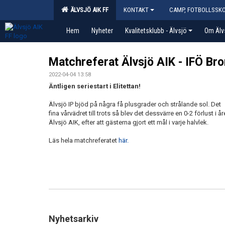
ÄLVSJÖ AIK FF
KONTAKT
CAMP, FOTBOLLSSK
Hem
Nyheter
Kvalitetsklubb - Älvsjö
Om Älv
Matchreferat Älvsjö AIK - IFÖ Bro
2022-04-04 13:58
Äntligen seriestart i Elitettan!
Älvsjö IP bjöd på några få plusgrader och strålande sol. Det
fina vårvädret till trots så blev det dessvärre en 0-2 förlust i
Älvsjö AIK, efter att gästerna gjort ett mål i varje halvlek.
Läs hela matchreferatet
här.
Nyhetsarkiv