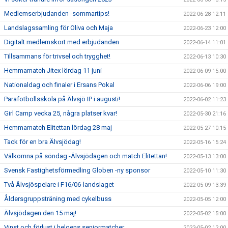
Medlemserbjudanden -sommartips!
2022-06-28 12:11
Landslagssamling för Oliva och Maja
2022-06-23 12:00
Digitalt medlemskort med erbjudanden
2022-06-14 11:01
Tillsammans för trivsel och trygghet!
2022-06-13 10:30
Hemmamatch Jitex lördag 11 juni
2022-06-09 15:00
Nationaldag och finaler i Ersans Pokal
2022-06-06 19:00
Parafotbollsskola på Älvsjö IP i augusti!
2022-06-02 11:23
Girl Camp vecka 25, några platser kvar!
2022-05-30 21:16
Hemmamatch Elitettan lördag 28 maj
2022-05-27 10:15
Tack för en bra Älvsjödag!
2022-05-16 15:24
Välkomna på söndag -Älvsjödagen och match Elitettan!
2022-05-13 13:00
Svensk Fastighetsförmedling Globen -ny sponsor
2022-05-10 11:30
Två Älvsjöspelare i F16/06-landslaget
2022-05-09 13:39
Åldersgruppsträning med cykelbuss
2022-05-05 12:00
Älvsjödagen den 15 maj!
2022-05-02 15:00
Vinst och förlust i helgens seniormatcher
2022-05-02 12:00