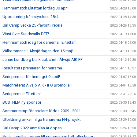
Hemmamatch Elitettan lördag 30 april!
2022-04-28 18:00
Uppdatering från styrelsen 28/4
2022-04-28 14:30
Girl Camp vecka 25 -favorit i repris
2022-04-26 13:35
Vinst över Sundsvalls DFF!
2022-04-19 17:00
Hemmamatch idag för damerna i Elitettan!
2022-04-18 09:00
Välkommen till Älvsjödagen den 15 maj!
2022-04-13 15:30
Janne Lundberg blir klubbchef i Älvsjö AIK FF!
2022-04-12 19:30
Resultatet i premiären för herrarna
2022-04-11 15:37
Seriepremiär för herrlaget 9 april!
2022-04-07 13:00
Matchreferat Älvsjö AIK - IFÖ Bromölla IF
2022-04-04 13:58
Seriepremiär Elitettan!
2022-03-31 22:16
BOSTHLM ny sponsor
2022-03-30 13:43
Sommarcamp för spelare födda 2009 - 2011
2022-03-30 09:45
Utbildning av kvinnliga tränare via FN-projekt
2022-03-29 10:00
Girl Camp 2022 anmälan är öppen
2022-03-24 10:30
Nu är anmälan öppen till sommarens fotbollsskolor
2022-03-23 11:27