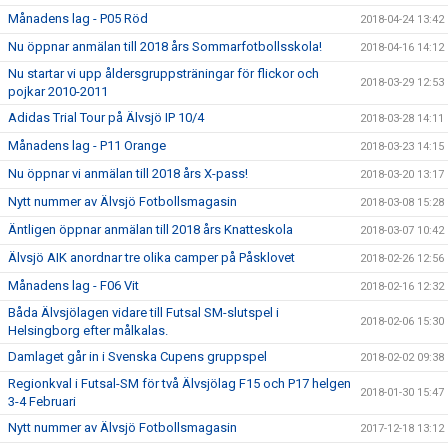
Månadens lag - P05 Röd
2018-04-24 13:42
Nu öppnar anmälan till 2018 års Sommarfotbollsskola!
2018-04-16 14:12
Nu startar vi upp åldersgruppsträningar för flickor och
2018-03-29 12:53
pojkar 2010-2011
Adidas Trial Tour på Älvsjö IP 10/4
2018-03-28 14:11
Månadens lag - P11 Orange
2018-03-23 14:15
Nu öppnar vi anmälan till 2018 års X-pass!
2018-03-20 13:17
Nytt nummer av Älvsjö Fotbollsmagasin
2018-03-08 15:28
Äntligen öppnar anmälan till 2018 års Knatteskola
2018-03-07 10:42
Älvsjö AIK anordnar tre olika camper på Påsklovet
2018-02-26 12:56
Månadens lag - F06 Vit
2018-02-16 12:32
Båda Älvsjölagen vidare till Futsal SM-slutspel i
2018-02-06 15:30
Helsingborg efter målkalas.
Damlaget går in i Svenska Cupens gruppspel
2018-02-02 09:38
Regionkval i Futsal-SM för två Älvsjölag F15 och P17 helgen
2018-01-30 15:47
3-4 Februari
Nytt nummer av Älvsjö Fotbollsmagasin
2017-12-18 13:12