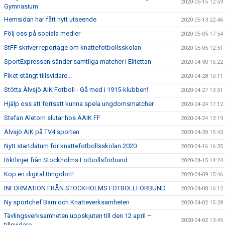
2020-05-15 12:59
Gymnasium
Hemsidan har fått nytt utseende
2020-05-13 22:46
Följ oss på sociala medier
2020-05-05 17:54
StFF skriver reportage om knattefotbollsskolan
2020-05-05 12:51
SportExpressen sänder samtliga matcher i Elitettan
2020-04-30 15:22
Fiket stängt tillsvidare...
2020-04-28 10:11
Stötta Älvsjö AIK Fotboll - Gå med i 1915-klubben!
2020-04-27 13:51
Hjälp oss att fortsatt kunna spela ungdomsmatcher
2020-04-24 17:12
Stefan Aletorn slutar hos ÄAIK FF
2020-04-24 13:19
Älvsjö AIK på TV4 sporten
2020-04-20 15:43
Nytt startdatum för knattefotbollsskolan 2020
2020-04-16 16:35
Riktlinjer från Stockholms Fotbollsförbund
2020-04-15 14:24
Köp en digital Bingolott!
2020-04-09 15:46
INFORMATION FRÅN STOCKHOLMS FOTBOLLFÖRBUND
2020-04-08 16:12
Ny sportchef Barn och Knatteverksamheten
2020-04-02 15:28
Tävlingsverksamheten uppskjuten till den 12 april –
2020-04-02 13:45
tillsvidare