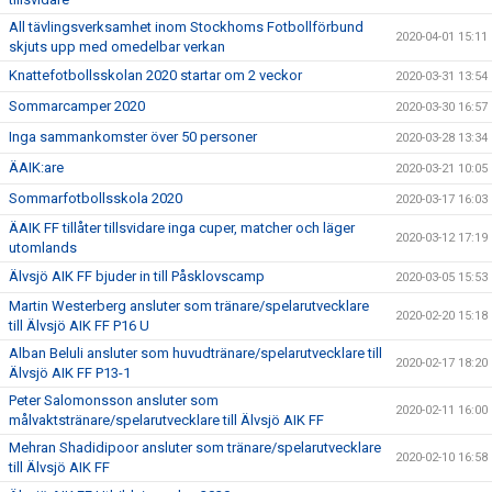
All tävlingsverksamhet inom Stockhoms Fotbollförbund
2020-04-01 15:11
skjuts upp med omedelbar verkan
Knattefotbollsskolan 2020 startar om 2 veckor
2020-03-31 13:54
Sommarcamper 2020
2020-03-30 16:57
Inga sammankomster över 50 personer
2020-03-28 13:34
ÄAIK:are
2020-03-21 10:05
Sommarfotbollsskola 2020
2020-03-17 16:03
ÄAIK FF tillåter tillsvidare inga cuper, matcher och läger
2020-03-12 17:19
utomlands
Älvsjö AIK FF bjuder in till Påsklovscamp
2020-03-05 15:53
Martin Westerberg ansluter som tränare/spelarutvecklare
2020-02-20 15:18
till Älvsjö AIK FF P16 U
Alban Beluli ansluter som huvudtränare/spelarutvecklare till
2020-02-17 18:20
Älvsjö AIK FF P13-1
Peter Salomonsson ansluter som
2020-02-11 16:00
målvaktstränare/spelarutvecklare till Älvsjö AIK FF
Mehran Shadidipoor ansluter som tränare/spelarutvecklare
2020-02-10 16:58
till Älvsjö AIK FF