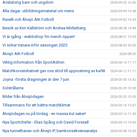
Avslutning barn och ungdom
2024-09-25 16:00
Alla dagar -utbildningsmaterial om mens
2024-09-09 14:38
Ravelli och Älvsjö AIK Fotboll
2024-09-02 14:29
Besök av Kim Källström och Andrea Möllerberg
2024-08-28 14:48
Vi är igång - webbshop för merch öppen!
2024-08-21 15:59
Vi söker tränare inför säsongen 2025
2024-08-20 20:00
Älvsjö AIK Fotboll
2024-08-20
Viktig information från SportAdmin:
2024-06-14 11:17
Matchkorvsinitiativet gav oss stöd till upprustning av kafét
2024-06-12 11:11
Joyna -första dragningen är den 7 juni
2024-05-30 16:42
Solstrålarna
2024-05-29 10:58
Bilder från Älvsjödagen
2024-05-20 15:00
Tillsammans för ett bättre matchklimat
2024-05-16 15:07
Älvsjödagen nu på lördag - en massa kul saker!
2024-05-14 11:30
Nya Sportchefer - Elias Spång och David Forssell
2024-05-13 19:00
Nya tunnelbanan och Älvsjö IP, barnkonsekvensanalys
2024-05-08 14:20