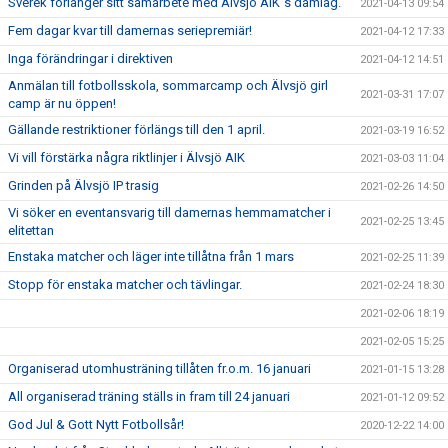
Sverek förlänger sitt samarbete med Älvsjö AIK´s damlag.
2021-04-13 09:54
Fem dagar kvar till damernas seriepremiär!
2021-04-12 17:33
Inga förändringar i direktiven
2021-04-12 14:51
Anmälan till fotbollsskola, sommarcamp och Älvsjö girl
2021-03-31 17:07
camp är nu öppen!
Gällande restriktioner förlängs till den 1 april.
2021-03-19 16:52
Vi vill förstärka några riktlinjer i Älvsjö AIK
2021-03-03 11:04
Grinden på Älvsjö IP trasig
2021-02-26 14:50
Vi söker en eventansvarig till damernas hemmamatcher i
2021-02-25 13:45
elitettan
Enstaka matcher och läger inte tillåtna från 1 mars
2021-02-25 11:39
Stopp för enstaka matcher och tävlingar.
2021-02-24 18:30
2021-02-06 18:19
2021-02-05 15:25
Organiserad utomhusträning tillåten fr.o.m. 16 januari
2021-01-15 13:28
All organiserad träning ställs in fram till 24 januari
2021-01-12 09:52
God Jul & Gott Nytt Fotbollsår!
2020-12-22 14:00