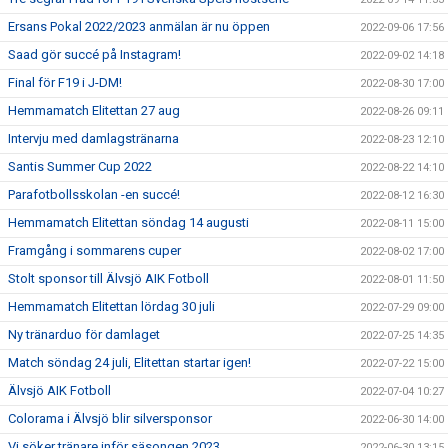
Ersans Pokal 2022/2023 anmälan är nu öppen
2022-09-06 17:56
Saad gör succé på Instagram!
2022-09-02 14:18
Final för F19 i J-DM!
2022-08-30 17:00
Hemmamatch Elitettan 27 aug
2022-08-26 09:11
Intervju med damlagstränarna
2022-08-23 12:10
Santis Summer Cup 2022
2022-08-22 14:10
Parafotbollsskolan -en succé!
2022-08-12 16:30
Hemmamatch Elitettan söndag 14 augusti
2022-08-11 15:00
Framgång i sommarens cuper
2022-08-02 17:00
Stolt sponsor till Älvsjö AIK Fotboll
2022-08-01 11:50
Hemmamatch Elitettan lördag 30 juli
2022-07-29 09:00
Ny tränarduo för damlaget
2022-07-25 14:35
Match söndag 24 juli, Elitettan startar igen!
2022-07-22 15:00
Älvsjö AIK Fotboll
2022-07-04 10:27
Colorama i Älvsjö blir silversponsor
2022-06-30 14:00
Vi söker tränare inför säsongen 2023
2022-06-30 13:15