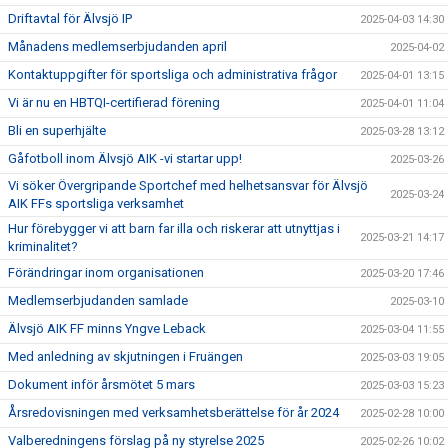
Driftavtal för Älvsjö IP
2025-04-03 14:30
Månadens medlemserbjudanden april
2025-04-02
Kontaktuppgifter för sportsliga och administrativa frågor
2025-04-01 13:15
Vi är nu en HBTQI-certifierad förening
2025-04-01 11:04
Bli en superhjälte
2025-03-28 13:12
Gåfotboll inom Älvsjö AIK -vi startar upp!
2025-03-26
Vi söker Övergripande Sportchef med helhetsansvar för Älvsjö
2025-03-24
AIK FFs sportsliga verksamhet
Hur förebygger vi att barn far illa och riskerar att utnyttjas i
2025-03-21 14:17
kriminalitet?
Förändringar inom organisationen
2025-03-20 17:46
Medlemserbjudanden samlade
2025-03-10
Älvsjö AIK FF minns Yngve Leback
2025-03-04 11:55
Med anledning av skjutningen i Fruängen
2025-03-03 19:05
Dokument inför årsmötet 5 mars
2025-03-03 15:23
Årsredovisningen med verksamhetsberättelse för år 2024
2025-02-28 10:00
Valberedningens förslag på ny styrelse 2025
2025-02-26 10:02