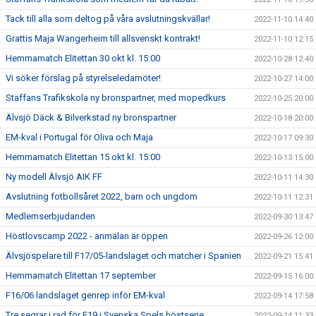
Tack till alla som deltog på våra avslutningskvällar!
2022-11-10 14:40
Grattis Maja Wangerheim till allsvenskt kontrakt!
2022-11-10 12:15
Hemmamatch Elitettan 30 okt kl. 15:00
2022-10-28 12:40
Vi söker förslag på styrelseledamöter!
2022-10-27 14:00
Staffans Trafikskola ny bronspartner, med mopedkurs
2022-10-25 20:00
Älvsjö Däck & Bilverkstad ny bronspartner
2022-10-18 20:00
EM-kval i Portugal för Oliva och Maja
2022-10-17 09:30
Hemmamatch Elitettan 15 okt kl. 15:00
2022-10-13 15:00
Ny modell Älvsjö AIK FF
2022-10-11 14:30
Avslutning fotbollsåret 2022, barn och ungdom
2022-10-11 12:31
Medlemserbjudanden
2022-09-30 13:47
Höstlovscamp 2022 - anmälan är öppen
2022-09-26 12:00
Älvsjöspelare till F17/05-landslaget och matcher i Spanien
2022-09-21 15:41
Hemmamatch Elitettan 17 september
2022-09-15 16:00
F16/06 landslaget genrep inför EM-kval
2022-09-14 17:58
Tre segrar i rad för F19 i Svenska Spels höstserie
2022-09-14 11:33