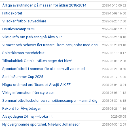
Årliga avslutningen på mässan för åldrar 2018-2014
2025-10-10 09:32
Fritidskortet
2025-10-09 16:00
Vi söker fotbollsutvecklare
2025-09-23 17:30
Höstlovscamp 2025
2025-09-05 12:37
Viktig info om parkering på Älvsjö IP
2025-08-26 10:10
Vi växer och behöver fler tränare - kom och jobba med oss!
2025-08-23 09:18
Solstrålarnas matchdebut
2025-08-19 10:17
Tillbakablick Gothia - vilken seger det blev!
2025-08-08 12:58
Spontanfotboll i sommar för alla som vill vara med
2025-06-26 10:30
Santis Summer Cup 2025
2025-06-17 14:06
Några ord med ordförande i Älvsjö AIK FF
2025-06-04 13:24
Viktig information från styrelsen
2025-06-03 11:12
Sommarfotbollsskolor och ambitionscamper -> anmäl dig
2025-05-30 16:18
Rekord för Älvsjödagen
2025-05-26 11:16
Älvsjödagen 24 maj -> boka in!
2025-05-05
Ny övergripande sportchef, Nils-Eric Johansson
2025-04-30 12:09