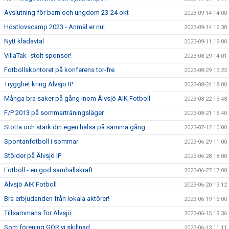
Avslutning för barn och ungdom 23-24 okt
2023-09-14 14:00
Höstlovscamp 2023 - Anmäl er nu!
2023-09-14 12:30
Nytt klädavtal
2023-09-11 19:00
VillaTak -stolt sponsor!
2023-08-29 14:01
Fotbollskontoret på konferens tor-fre
2023-08-29 13:25
Trygghet kring Älvsjö IP
2023-08-24 18:00
Många bra saker på gång inom Älvsjö AIK Fotboll
2023-08-22 13:48
F/P 2013 på sommarträningsläger
2023-08-21 15:40
Stötta och stärk din egen hälsa på samma gång
2023-07-12 10:00
Spontanfotboll i sommar
2023-06-29 11:00
Stölder på Älvsjö IP
2023-06-28 18:00
Fotboll - en god samhällskraft
2023-06-27 17:00
Älvsjö AIK Fotboll
2023-06-20 13:12
Bra erbjudanden från lokala aktörer!
2023-06-19 13:00
Tillsammans för Älvsjö
2023-06-15 19:36
Som förening GÖR vi skillnad
2023-06-13 11:11