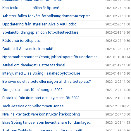
Knatteskolan - anmälan är öppen!
2023-02-27 18:00
Arbetstillfällen för våra fotbollsungdomar via Yepstr
2023-02-27 18:00
Uppdatering från styrelsen Älvsjö AIK Fotboll
2023-02-20 11:00
Spelarutbildningsplan och fotbollsutvecklare
2023-02-15 16:30
Rädda vår idrottsplats!
2023-02-02 19:30
Grattis till Allsvenska kontrakt!
2023-01-26 11:47
Ny samarbetspartner Yepstr, jobbskapare för ungdomar
2023-01-16 09:14
Artikel om damlaget i Bättre Stadsdel
2023-01-12 11:30
Intervju med Elisa Spång i salahedbyfotboll.se
2023-01-11 15:20
Behöver du ett arbete eller någon till din arbetsplats?
2022-12-22 11:00
God jul och tack för säsongen 2022!
2022-12-21 16:00
Protokoll från årsmötet och styrelsen för 2023
2022-12-16 11:30
Tack Jessica och välkommen Jonas!
2022-12-09 09:21
Nya insikter tack vare konstruktiv återkoppling
2022-12-07 13:30
Elias Spång tar över som huvudtränare för damlaget!
2022-12-06 14:23
Staffans Trafikskola som medlem får du rabatt!
2022-11-16 19:30