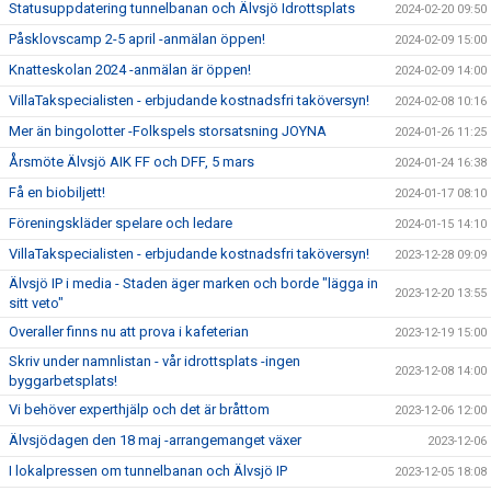
Statusuppdatering tunnelbanan och Älvsjö Idrottsplats
2024-02-20 09:50
Påsklovscamp 2-5 april -anmälan öppen!
2024-02-09 15:00
Knatteskolan 2024 -anmälan är öppen!
2024-02-09 14:00
VillaTakspecialisten - erbjudande kostnadsfri taköversyn!
2024-02-08 10:16
Mer än bingolotter -Folkspels storsatsning JOYNA
2024-01-26 11:25
Årsmöte Älvsjö AIK FF och DFF, 5 mars
2024-01-24 16:38
Få en biobiljett!
2024-01-17 08:10
Föreningskläder spelare och ledare
2024-01-15 14:10
VillaTakspecialisten - erbjudande kostnadsfri taköversyn!
2023-12-28 09:09
Älvsjö IP i media - Staden äger marken och borde "lägga in
2023-12-20 13:55
sitt veto"
Overaller finns nu att prova i kafeterian
2023-12-19 15:00
Skriv under namnlistan - vår idrottsplats -ingen
2023-12-08 14:00
byggarbetsplats!
Vi behöver experthjälp och det är bråttom
2023-12-06 12:00
Älvsjödagen den 18 maj -arrangemanget växer
2023-12-06
I lokalpressen om tunnelbanan och Älvsjö IP
2023-12-05 18:08