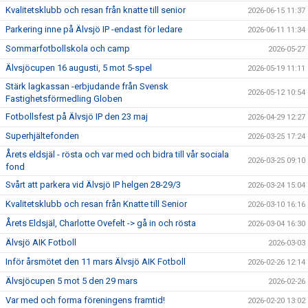
Kvalitetsklubb och resan från knatte till senior
2026-06-15 11:37
Parkering inne på Älvsjö IP -endast för ledare
2026-06-11 11:34
Sommarfotbollskola och camp
2026-05-27
Älvsjöcupen 16 augusti, 5 mot 5-spel
2026-05-19 11:11
Stärk lagkassan -erbjudande från Svensk
2026-05-12 10:54
Fastighetsförmedling Globen
Fotbollsfest på Älvsjö IP den 23 maj
2026-04-29 12:27
Superhjältefonden
2026-03-25 17:24
Årets eldsjäl - rösta och var med och bidra till vår sociala
2026-03-25 09:10
fond
Svårt att parkera vid Älvsjö IP helgen 28-29/3
2026-03-24 15:04
Kvalitetsklubb och resan från Knatte till Senior
2026-03-10 16:16
Årets Eldsjäl, Charlotte Ovefelt -> gå in och rösta
2026-03-04 16:30
Älvsjö AIK Fotboll
2026-03-03
Inför årsmötet den 11 mars Älvsjö AIK Fotboll
2026-02-26 12:14
Älvsjöcupen 5 mot 5 den 29 mars
2026-02-26
Var med och forma föreningens framtid!
2026-02-20 13:02