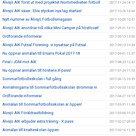
Älvsjö AIK först ut med projektet Normmedveten fotboll
2017-11-24 14:17
Älvsjö AIK växer.. Elva stycken nya lag startas!
2017-10-26 14:44
Nytt nummer av Älvsjö Fotbollsmagasin
2017-10-05 10:47
Älvsjö AIK anordnar två olika Mini Camper på höstlovet!
2017-09-21 14:11
Ordförande informerar
2017-09-13 13:50
Älvsjö AIK Futsal Förening- vi nysatsar på Futsal
2017-09-12 13:34
Nu öppnar anmälan till Ersans Pokal 2017-18
2017-09-01 15:37
Final i JDM mot AIK
2017-08-23 12:42
Nu öppnar anmälan till höstens X-pass!
2017-07-24 11:53
Sommarfotbollsskolan i full gång
2017-06-15 10:39
Anmälningarna till Sommarfotbollsskolan strömmar in
2017-05-03 15:52
Ordförande informerar
2017-04-27 10:13
Anmälan till Sommarfotbollsskolan är öppen!
2017-03-31 11:48
Älvsjö AIK Föräldrautbildning
2017-03-06 15:23
Älvsjö AIK erbjuder extra träning - X pass
2017-02-27 09:59
Anmälan till knatteskolan öppen
2017-02-16 11:39