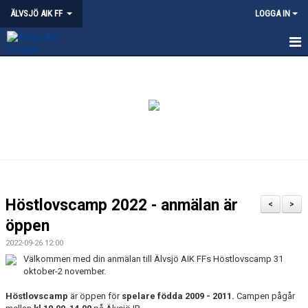
ÄLVSJÖ AIK FF
LOGGA IN
HEM
NYHETER
KVALITETSKLUBB - ÄLVSJÖ
OM ÄLVSJÖ AIK
PARTNERSKAP
Höstlovscamp 2022 - anmälan är
<
>
ÄLVSJÖS IDROTTSPLATSER
öppen
2022-09-26 12:00
KLÄDPROFIL
Välkommen med din anmälan till Älvsjö AIK FFs Höstlovscamp 31
oktober-2 november.
LEDARE
Höstlovscamp
är öppen för
spelare födda 2009 - 2011.
Campen pågår