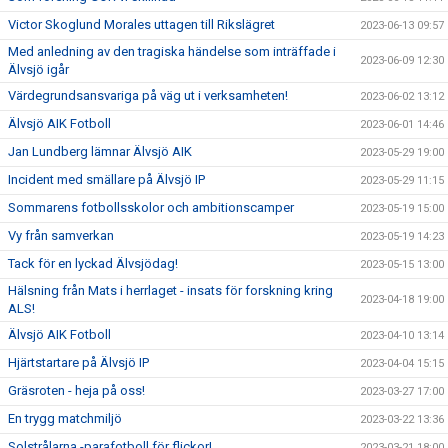
Victor Skoglund Morales uttagen till Rikslägret
2023-06-13 09:57
Med anledning av den tragiska händelse som inträffade i
2023-06-09 12:30
Älvsjö igår
Värdegrundsansvariga på väg ut i verksamheten!
2023-06-02 13:12
Älvsjö AIK Fotboll
2023-06-01 14:46
Jan Lundberg lämnar Älvsjö AIK
2023-05-29 19:00
Incident med smällare på Älvsjö IP
2023-05-29 11:15
Sommarens fotbollsskolor och ambitionscamper
2023-05-19 15:00
Vy från samverkan
2023-05-19 14:23
Tack för en lyckad Älvsjödag!
2023-05-15 13:00
Hälsning från Mats i herrlaget - insats för forskning kring
2023-04-18 19:00
ALS!
Älvsjö AIK Fotboll
2023-04-10 13:14
Hjärtstartare på Älvsjö IP
2023-04-04 15:15
Gräsroten - heja på oss!
2023-03-27 17:00
En trygg matchmiljö
2023-03-22 13:36
Solstrålarna -parafotboll för flickor!
2023-03-21 18:00