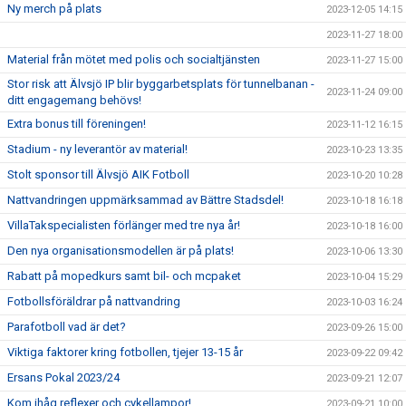
Ny merch på plats
2023-12-05 14:15
2023-11-27 18:00
Material från mötet med polis och socialtjänsten
2023-11-27 15:00
Stor risk att Älvsjö IP blir byggarbetsplats för tunnelbanan -
2023-11-24 09:00
ditt engagemang behövs!
Extra bonus till föreningen!
2023-11-12 16:15
Stadium - ny leverantör av material!
2023-10-23 13:35
Stolt sponsor till Älvsjö AIK Fotboll
2023-10-20 10:28
Nattvandringen uppmärksammad av Bättre Stadsdel!
2023-10-18 16:18
VillaTakspecialisten förlänger med tre nya år!
2023-10-18 16:00
Den nya organisationsmodellen är på plats!
2023-10-06 13:30
Rabatt på mopedkurs samt bil- och mcpaket
2023-10-04 15:29
Fotbollsföräldrar på nattvandring
2023-10-03 16:24
Parafotboll vad är det?
2023-09-26 15:00
Viktiga faktorer kring fotbollen, tjejer 13-15 år
2023-09-22 09:42
Ersans Pokal 2023/24
2023-09-21 12:07
Kom ihåg reflexer och cykellampor!
2023-09-21 10:00