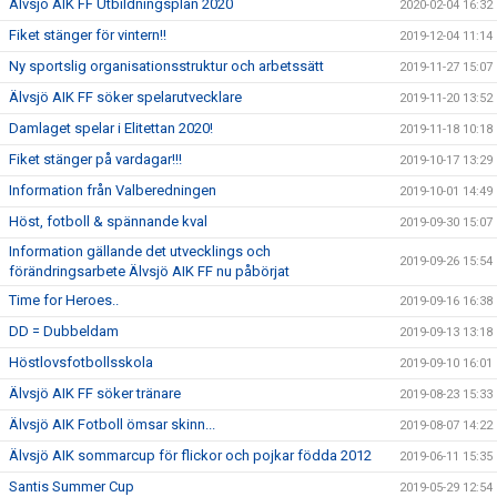
Älvsjö AIK FF Utbildningsplan 2020
2020-02-04 16:32
Fiket stänger för vintern!!
2019-12-04 11:14
Ny sportslig organisationsstruktur och arbetssätt
2019-11-27 15:07
Älvsjö AIK FF söker spelarutvecklare
2019-11-20 13:52
Damlaget spelar i Elitettan 2020!
2019-11-18 10:18
Fiket stänger på vardagar!!!
2019-10-17 13:29
Information från Valberedningen
2019-10-01 14:49
Höst, fotboll & spännande kval
2019-09-30 15:07
Information gällande det utvecklings och
2019-09-26 15:54
förändringsarbete Älvsjö AIK FF nu påbörjat
Time for Heroes..
2019-09-16 16:38
DD = Dubbeldam
2019-09-13 13:18
Höstlovsfotbollsskola
2019-09-10 16:01
Älvsjö AIK FF söker tränare
2019-08-23 15:33
Älvsjö AIK Fotboll ömsar skinn...
2019-08-07 14:22
Älvsjö AIK sommarcup för flickor och pojkar födda 2012
2019-06-11 15:35
Santis Summer Cup
2019-05-29 12:54