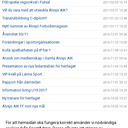
F00 spelar regionkval i Futsal
2017-02-03 16:19
Vill du vara med att utveckla Älvsjö AIK?
2017-02-01 10:28
Tränarutbildning C-diplom!!
2017-01-20 12:48
Nytt nummer av Älvsjö Fotbollsmagasin
2017-01-17 10:20
Årsmötet 30/11
2016-12-01 09:36
Förändringar i sportorganisationen
2016-11-23 13:00
Kolla spelbarheten på IP här !!
2016-11-08 15:47
Ansök om medlemskap i Gamla Älvsjö AIK
2016-11-07 09:56
Presentation av nya ledarstaben för herrlaget
2016-11-04 15:44
VIP-kväll på Länna Sport
2016-11-03 13:25
Rapport från damsidan
2016-11-01 20:12
Information kring U19 2017
2016-10-05 10:29
Ny tränare för herrlaget
2016-10-05 10:27
Älvsjö AIK FF mot nya mål
2016-10-05 10:26
Final i JDM
2016-08-31 09:42
Santis Summer Cup
För att hemsidan ska fungera korrekt använder vi nödvändiga
2016-08-31 09:41