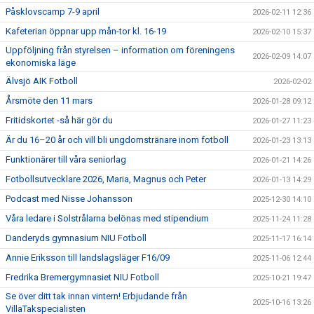
Påsklovscamp 7-9 april
2026-02-11 12:36
Kafeterian öppnar upp mån-tor kl. 16-19
2026-02-10 15:37
Uppföljning från styrelsen – information om föreningens
2026-02-09 14:07
ekonomiska läge
Älvsjö AIK Fotboll
2026-02-02
Årsmöte den 11 mars
2026-01-28 09:12
Fritidskortet -så här gör du
2026-01-27 11:23
Är du 16–20 år och vill bli ungdomstränare inom fotboll
2026-01-23 13:13
Funktionärer till våra seniorlag
2026-01-21 14:26
Fotbollsutvecklare 2026, Maria, Magnus och Peter
2026-01-13 14:29
Podcast med Nisse Johansson
2025-12-30 14:10
Våra ledare i Solstrålarna belönas med stipendium
2025-11-24 11:28
Danderyds gymnasium NIU Fotboll
2025-11-17 16:14
Annie Eriksson till landslagsläger F16/09
2025-11-06 12:44
Fredrika Bremergymnasiet NIU Fotboll
2025-10-21 19:47
Se över ditt tak innan vintern! Erbjudande från
2025-10-16 13:26
VillaTakspecialisten