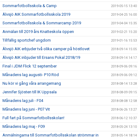
Sommarfotbollsskola & Camp
2019-05-15 13:40
Älvsjö AIK Sommarfotbollsskola 2019
2019-04-25 16:00
Sommarfotbollsskola & Sommarcamp 2019
2019-04-04 15:35
Anmälan till 2019 års Knatteskola öppen
2019-02-21 15:20
Tillfällig sportchef ungdom
2019-01-16 15:53
Älvsjö AIK erbjuder två olika camper på höstlovet
2018-09-14 15:05
Älvsjö AIK inbjuder till Ersans Pokal 2018/19
2018-09-14 14:17
Final i JDM Flick 12 september
2018-09-06 09:16
Månadens lag augusti- P10 Röd
2018-09-06 09:12
Nu kör vi gång våra arrangemang
2018-08-14 13:28
Jennifer Sjösten till IK Uppsala
2018-08-09 09:15
Månadens lag juli - F04
2018-08-08 12:58
Månadens lag juni - P07 Vit
2018-06-26 13:27
Full fart på Sommarfotbollsskolan!
2018-06-12 10:37
Månadens lag maj - F09
2018-05-24 13:10
Anmälningarna till Sommarfotbollsskolan strömmar in
2018-05-14 18:14