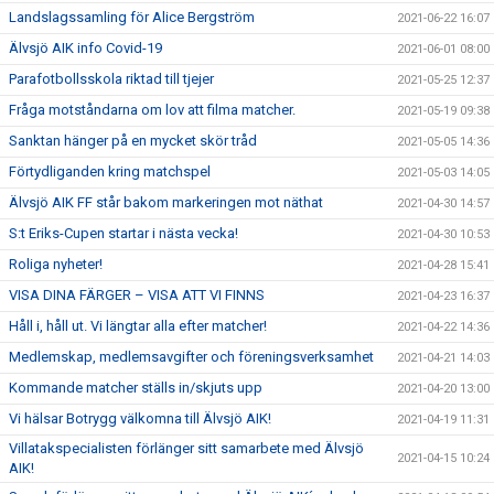
Landslagssamling för Alice Bergström
2021-06-22 16:07
Älvsjö AIK info Covid-19
2021-06-01 08:00
Parafotbollsskola riktad till tjejer
2021-05-25 12:37
Fråga motståndarna om lov att filma matcher.
2021-05-19 09:38
Sanktan hänger på en mycket skör tråd
2021-05-05 14:36
Förtydliganden kring matchspel
2021-05-03 14:05
Älvsjö AIK FF står bakom markeringen mot näthat
2021-04-30 14:57
S:t Eriks-Cupen startar i nästa vecka!
2021-04-30 10:53
Roliga nyheter!
2021-04-28 15:41
VISA DINA FÄRGER – VISA ATT VI FINNS
2021-04-23 16:37
Håll i, håll ut. Vi längtar alla efter matcher!
2021-04-22 14:36
Medlemskap, medlemsavgifter och föreningsverksamhet
2021-04-21 14:03
Kommande matcher ställs in/skjuts upp
2021-04-20 13:00
Vi hälsar Botrygg välkomna till Älvsjö AIK!
2021-04-19 11:31
Villatakspecialisten förlänger sitt samarbete med Älvsjö
2021-04-15 10:24
AIK!