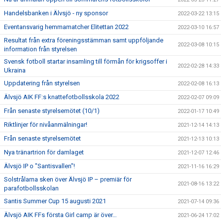
Handelsbanken i Älvsjö - ny sponsor
2022-03-22 13:15
Eventansvarig hemmamatcher Elitettan 2022
2022-03-10 16:57
Resultat från extra föreningsstämman samt uppföljande
2022-03-08 10:15
information från styrelsen
Svensk fotboll startar insamling till förmån för krigsoffer i
2022-02-28 14:33
Ukraina
Uppdatering från styrelsen
2022-02-08 16:13
Älvsjö AIK FF:s knattefotbollsskola 2022
2022-02-07 09:09
Från senaste styrelsemötet (10/1)
2022-01-17 10:49
Riktlinjer för nivåanmälningar!
2021-12-14 14:13
Från senaste styrelsemötet
2021-12-13 10:13
Nya tränartrion för damlaget
2021-12-07 12:46
Älvsjö IP o "Santisvallen"!
2021-11-16 16:29
Solstrålarna sken över Älvsjö IP – premiär för
2021-08-16 13:22
parafotbollsskolan
Santis Summer Cup 15 augusti 2021
2021-07-14 09:36
Älvsjö AIK FFs första Girl camp är över…
2021-06-24 17:02