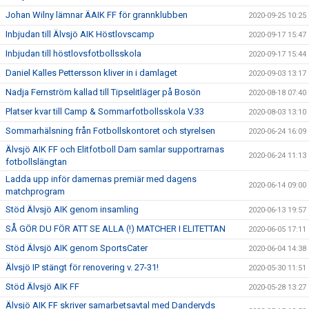
Johan Wilny lämnar ÄAIK FF för grannklubben
2020-09-25 10:25
Inbjudan till Älvsjö AIK Höstlovscamp
2020-09-17 15:47
Inbjudan till höstlovsfotbollsskola
2020-09-17 15:44
Daniel Kalles Pettersson kliver in i damlaget
2020-09-03 13:17
Nadja Fernström kallad till Tipselitläger på Bosön
2020-08-18 07:40
Platser kvar till Camp & Sommarfotbollsskola V.33
2020-08-03 13:10
Sommarhälsning från Fotbollskontoret och styrelsen
2020-06-24 16:09
Älvsjö AIK FF och Elitfotboll Dam samlar supportrarnas
2020-06-24 11:13
fotbollslängtan
Ladda upp inför damernas premiär med dagens
2020-06-14 09:00
matchprogram
Stöd Älvsjö AIK genom insamling
2020-06-13 19:57
SÅ GÖR DU FÖR ATT SE ALLA (!) MATCHER I ELITETTAN
2020-06-05 17:11
Stöd Älvsjö AIK genom SportsCater
2020-06-04 14:38
Älvsjö IP stängt för renovering v. 27-31!
2020-05-30 11:51
Stöd Älvsjö AIK FF
2020-05-28 13:27
Älvsjö AIK FF skriver samarbetsavtal med Danderyds