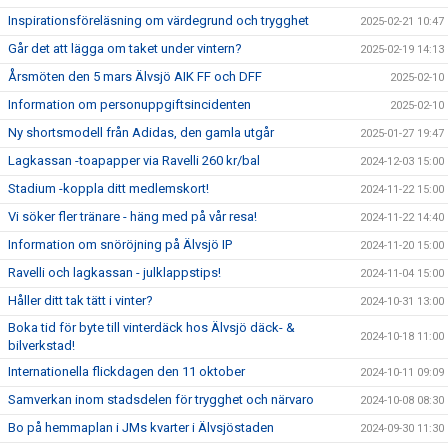
Inspirationsföreläsning om värdegrund och trygghet
2025-02-21 10:47
Går det att lägga om taket under vintern?
2025-02-19 14:13
Årsmöten den 5 mars Älvsjö AIK FF och DFF
2025-02-10
Information om personuppgiftsincidenten
2025-02-10
Ny shortsmodell från Adidas, den gamla utgår
2025-01-27 19:47
Lagkassan -toapapper via Ravelli 260 kr/bal
2024-12-03 15:00
Stadium -koppla ditt medlemskort!
2024-11-22 15:00
Vi söker fler tränare - häng med på vår resa!
2024-11-22 14:40
Information om snöröjning på Älvsjö IP
2024-11-20 15:00
Ravelli och lagkassan - julklappstips!
2024-11-04 15:00
Håller ditt tak tätt i vinter?
2024-10-31 13:00
Boka tid för byte till vinterdäck hos Älvsjö däck- &
2024-10-18 11:00
bilverkstad!
Internationella flickdagen den 11 oktober
2024-10-11 09:09
Samverkan inom stadsdelen för trygghet och närvaro
2024-10-08 08:30
Bo på hemmaplan i JMs kvarter i Älvsjöstaden
2024-09-30 11:30