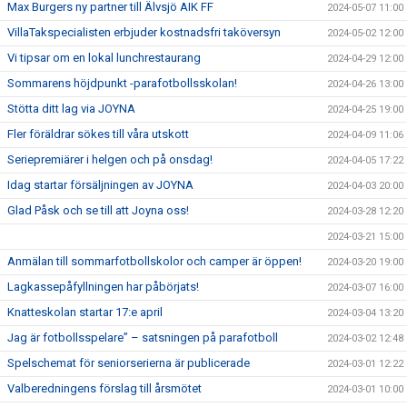
Max Burgers ny partner till Älvsjö AIK FF
2024-05-07 11:00
VillaTakspecialisten erbjuder kostnadsfri taköversyn
2024-05-02 12:00
Vi tipsar om en lokal lunchrestaurang
2024-04-29 12:00
Sommarens höjdpunkt -parafotbollsskolan!
2024-04-26 13:00
Stötta ditt lag via JOYNA
2024-04-25 19:00
Fler föräldrar sökes till våra utskott
2024-04-09 11:06
Seriepremiärer i helgen och på onsdag!
2024-04-05 17:22
Idag startar försäljningen av JOYNA
2024-04-03 20:00
Glad Påsk och se till att Joyna oss!
2024-03-28 12:20
2024-03-21 15:00
Anmälan till sommarfotbollskolor och camper är öppen!
2024-03-20 19:00
Lagkassepåfyllningen har påbörjats!
2024-03-07 16:00
Knatteskolan startar 17:e april
2024-03-04 13:20
Jag är fotbollsspelare” – satsningen på parafotboll
2024-03-02 12:48
Spelschemat för seniorserierna är publicerade
2024-03-01 12:22
Valberedningens förslag till årsmötet
2024-03-01 10:00