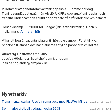
mellan
kl 10.00-14.00
på Älvsjö IP.
VÅRDNADSHAVARE
Vi kommer att genomföra två träningspass á 1,5 timme per dag.
MATCHER
Träningsupplägget utgår från Älvsjö AIK FF:s spelarutbildningsplan och
tränarna under campen är utbildade tränare från vår ordinarie verksamhet.
UTBILDNINGAR
Höstlovscamp – 1 200 kr för 3 dagar (inkl. fotbollsträning, lunch &
mellanmål)
.
Anmälan här
Vi har ett begränsat antal platser till höstlovscampen. Först-till-kvarn
principen tillämpas och när platserna är fyllda påbörjar vi en kölista.
Ansvarig Höstlovscamp 2022
Jessica Höglander, Sportchef barn & ungdom
jessica.hoglander@alvsjoaik.se
Nyhetsarkiv
Träna mental styrka -Älvsjö i samarbete med PlayWellMinds
2026-07-03 10:09
Sommarlovsfotboll tisdagar vecka 26-33
2026-06-16 13:44