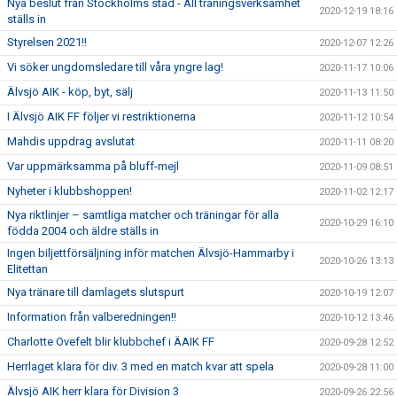
Nya beslut från Stockholms stad - All träningsverksamhet
2020-12-19 18:16
ställs in
Styrelsen 2021!!
2020-12-07 12:26
Vi söker ungdomsledare till våra yngre lag!
2020-11-17 10:06
Älvsjö AIK - köp, byt, sälj
2020-11-13 11:50
I Älvsjö AIK FF följer vi restriktionerna
2020-11-12 10:54
Mahdis uppdrag avslutat
2020-11-11 08:20
Var uppmärksamma på bluff-mejl
2020-11-09 08:51
Nyheter i klubbshoppen!
2020-11-02 12:17
Nya riktlinjer – samtliga matcher och träningar för alla
2020-10-29 16:10
födda 2004 och äldre ställs in
Ingen biljettförsäljning inför matchen Älvsjö-Hammarby i
2020-10-26 13:13
Elitettan
Nya tränare till damlagets slutspurt
2020-10-19 12:07
Information från valberedningen!!
2020-10-12 13:46
Charlotte Ovefelt blir klubbchef i ÄAIK FF
2020-09-28 12:52
Herrlaget klara för div. 3 med en match kvar att spela
2020-09-28 11:00
Älvsjö AIK herr klara för Division 3
2020-09-26 22:56