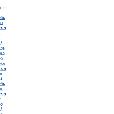
tion
RÖN
ÖD
VART
T
LÅ
RÖN
ULD
ÖD
OSA
VART
UL
LÅ
RÖN
UL
VART
T
ÖD
LÅ