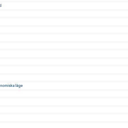
d
konomiska läge