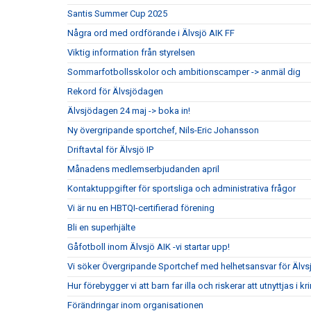
Santis Summer Cup 2025
Några ord med ordförande i Älvsjö AIK FF
Viktig information från styrelsen
Sommarfotbollsskolor och ambitionscamper -> anmäl dig
Rekord för Älvsjödagen
Älvsjödagen 24 maj -> boka in!
Ny övergripande sportchef, Nils-Eric Johansson
Driftavtal för Älvsjö IP
Månadens medlemserbjudanden april
Kontaktuppgifter för sportsliga och administrativa frågor
Vi är nu en HBTQI-certifierad förening
Bli en superhjälte
Gåfotboll inom Älvsjö AIK -vi startar upp!
Vi söker Övergripande Sportchef med helhetsansvar för Älvs
Hur förebygger vi att barn far illa och riskerar att utnyttjas i kr
Förändringar inom organisationen