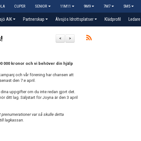
OLA
CUPER
SENIOR
11M11
9M9
7M7
5M5
sjö AIK
Partnerskap
Älvsjös Idrottsplatser
Klädprofil
Ledare
!
<
>
00 000 kronor och vi behöver din hjälp
kampanj och vår förening har chansen att
enast den 7:e april.
dina uppgifter om du inte redan gjort det.
r ditt lag. Säljstart för Joyna är den 3 april
st prenumerationer var så skulle detta
till lagkassan.