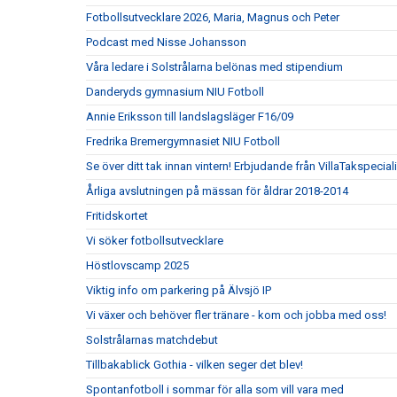
Fotbollsutvecklare 2026, Maria, Magnus och Peter
Podcast med Nisse Johansson
Våra ledare i Solstrålarna belönas med stipendium
Danderyds gymnasium NIU Fotboll
Annie Eriksson till landslagsläger F16/09
Fredrika Bremergymnasiet NIU Fotboll
Se över ditt tak innan vintern! Erbjudande från VillaTakspecial
Årliga avslutningen på mässan för åldrar 2018-2014
Fritidskortet
Vi söker fotbollsutvecklare
Höstlovscamp 2025
Viktig info om parkering på Älvsjö IP
Vi växer och behöver fler tränare - kom och jobba med oss!
Solstrålarnas matchdebut
Tillbakablick Gothia - vilken seger det blev!
Spontanfotboll i sommar för alla som vill vara med