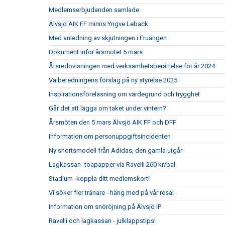
Medlemserbjudanden samlade
Älvsjö AIK FF minns Yngve Leback
Med anledning av skjutningen i Fruängen
Dokument inför årsmötet 5 mars
Årsredovisningen med verksamhetsberättelse för år 2024
Valberedningens förslag på ny styrelse 2025
Inspirationsföreläsning om värdegrund och trygghet
Går det att lägga om taket under vintern?
Årsmöten den 5 mars Älvsjö AIK FF och DFF
Information om personuppgiftsincidenten
Ny shortsmodell från Adidas, den gamla utgår
Lagkassan -toapapper via Ravelli 260 kr/bal
Stadium -koppla ditt medlemskort!
Vi söker fler tränare - häng med på vår resa!
Information om snöröjning på Älvsjö IP
Ravelli och lagkassan - julklappstips!