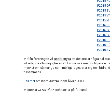
P2015 R
P2015 G
P2015 S
P2015 VI
P2015 M
P2016 B
P2016 G
P2016 G
P2016 R
P2016 R
P2016 S
Vi från föreningen vill
understryka
att det inte är några säljkra
vill erbjuda alla möjligheten att kunna vara med och tjäna en s
mycket om så många som möjligt registrerar sig och bidrar till
tillsammans.
Läs mer
om inom JOYNA inom Älvsjö AIK FF
Vi önskar GLAD PÅSK och tackar på förhand!