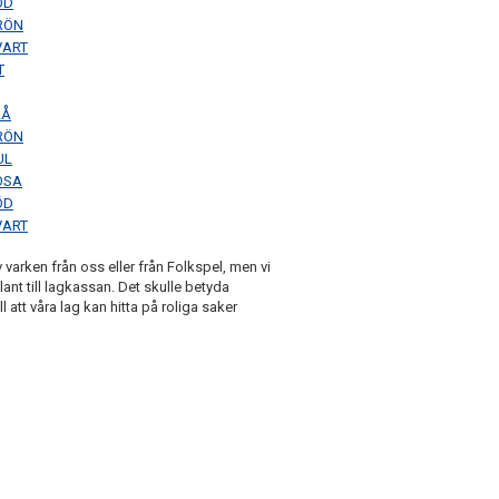
ÖD
RÖN
VART
T
LÅ
RÖN
UL
OSA
ÖD
VART
v varken från oss eller från Folkspel, men vi
lant till lagkassan. Det skulle betyda
 att våra lag kan hitta på roliga saker