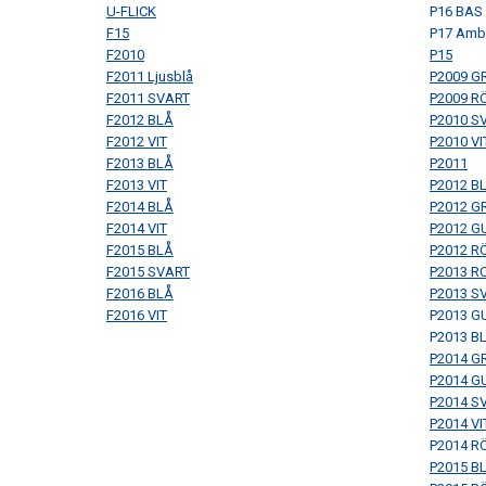
U-FLICK
P16 BAS
F15
P17 Ambi
F2010
P15
F2011 Ljusblå
P2009 G
F2011 SVART
P2009 R
F2012 BLÅ
P2010 S
F2012 VIT
P2010 VI
F2013 BLÅ
P2011
F2013 VIT
P2012 B
F2014 BLÅ
P2012 G
F2014 VIT
P2012 G
F2015 BLÅ
P2012 R
F2015 SVART
P2013 R
F2016 BLÅ
P2013 S
F2016 VIT
P2013 G
P2013 B
P2014 G
P2014 G
P2014 S
P2014 VI
P2014 R
P2015 B