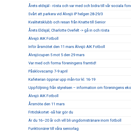
Årets eldsjäl - rösta och var med och bidra till vår sociala fon
Svårt att parkera vid Älvsjö IP helgen 28-29/3
Kvalitetsklubb och resan från Knatte till Senior
Årets Eldsjäl, Charlotte Ovefelt -> gå in och rösta
Älvsjö AIK Fotboll
Inför årsmötet den 11 mars Älvsjö AIK Fotboll
Älvsjöcupen 5 mot 5 den 29 mars
Var med och forma föreningens framtid!
Påsklovscamp 7-9 april
Kafeterian öppnar upp mån-tor kl. 16-19
Uppföljning från styrelsen – information om föreningens e
Älvsjö AIK Fotboll
Årsmöte den 11 mars
Fritidskortet -så här gör du
Är du 16–20 år och vill bli ungdomstränare inom fotboll
Funktionärer till våra seniorlag