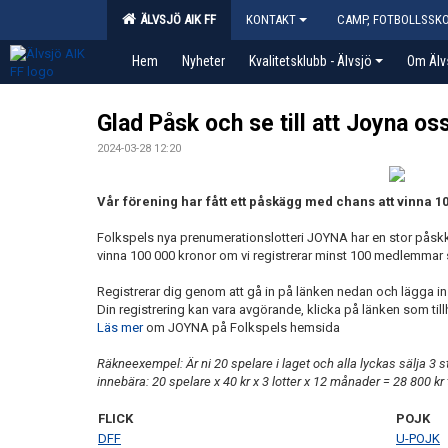
ÄLVSJÖ AIK FF
KONTAKT
CAMP, FOTBOLLSSK
Hem
Nyheter
Kvalitetsklubb - Älvsjö
Om Älv
Glad Påsk och se till att Joyna oss
2024-03-28 12:20
Vår
förening har fått ett påskägg med chans att vinna 1
Folkspels nya prenumerationslotteri JOYNA har en stor påsk
vinna 100 000 kronor om vi registrerar minst 100 medlemmar s
Registrerar dig genom att gå in på länken nedan och lägga in 
Din registrering kan vara avgörande, klicka på länken som tillhö
Läs mer
om JOYNA på Folkspels hemsida
Räkneexempel: Är ni 20 spelare i laget och alla lyckas sälja 3 
innebära: 20 spelare x 40 kr x 3 lotter x 12 månader = 28 800 kr 
FLICK
POJK
DFF
U-POJK