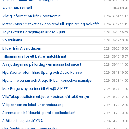
2024-08-20 20:00
Älvsjö AIK Fotboll
2024-08-20
Viktig information från SportAdmin:
2024-06-14 11:17
Matchkorvsinitiativet gav oss stöd till upprustning av kafét
2024-06-12 11:11
Joyna -första dragningen är den 7 juni
2024-05-30 16:42
Solstrålarna
2024-05-29 10:58
Bilder från Älvsjödagen
2024-05-20 15:00
Tillsammans för ett bättre matchklimat
2024-05-16 15:07
Älvsjödagen nu på lördag - en massa kul saker!
2024-05-14 11:30
Nya Sportchefer - Elias Spång och David Forssell
2024-05-13 19:00
Nya tunnelbanan och Älvsjö IP, barnkonsekvensanalys
2024-05-08 14:20
Max Burgers ny partner till Älvsjö AIK FF
2024-05-07 11:00
VillaTakspecialisten erbjuder kostnadsfri taköversyn
2024-05-02 12:00
Vi tipsar om en lokal lunchrestaurang
2024-04-29 12:00
Sommarens höjdpunkt -parafotbollsskolan!
2024-04-26 13:00
Stötta ditt lag via JOYNA
2024-04-25 19:00
Fler föräldrar sökes till våra utskott