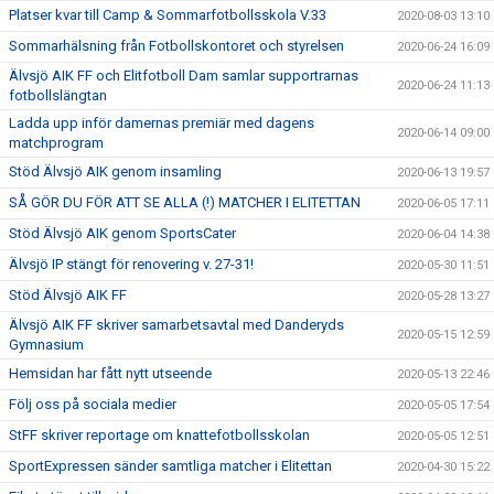
Platser kvar till Camp & Sommarfotbollsskola V.33
2020-08-03 13:10
Sommarhälsning från Fotbollskontoret och styrelsen
2020-06-24 16:09
Älvsjö AIK FF och Elitfotboll Dam samlar supportrarnas
2020-06-24 11:13
fotbollslängtan
Ladda upp inför damernas premiär med dagens
2020-06-14 09:00
matchprogram
Stöd Älvsjö AIK genom insamling
2020-06-13 19:57
SÅ GÖR DU FÖR ATT SE ALLA (!) MATCHER I ELITETTAN
2020-06-05 17:11
Stöd Älvsjö AIK genom SportsCater
2020-06-04 14:38
Älvsjö IP stängt för renovering v. 27-31!
2020-05-30 11:51
Stöd Älvsjö AIK FF
2020-05-28 13:27
Älvsjö AIK FF skriver samarbetsavtal med Danderyds
2020-05-15 12:59
Gymnasium
Hemsidan har fått nytt utseende
2020-05-13 22:46
Följ oss på sociala medier
2020-05-05 17:54
StFF skriver reportage om knattefotbollsskolan
2020-05-05 12:51
SportExpressen sänder samtliga matcher i Elitettan
2020-04-30 15:22