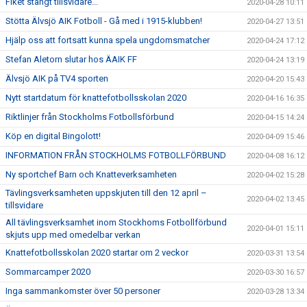
Fiket stängt tillsvidare...
2020-04-28 10:11
Stötta Älvsjö AIK Fotboll - Gå med i 1915-klubben!
2020-04-27 13:51
Hjälp oss att fortsatt kunna spela ungdomsmatcher
2020-04-24 17:12
Stefan Aletorn slutar hos ÄAIK FF
2020-04-24 13:19
Älvsjö AIK på TV4 sporten
2020-04-20 15:43
Nytt startdatum för knattefotbollsskolan 2020
2020-04-16 16:35
Riktlinjer från Stockholms Fotbollsförbund
2020-04-15 14:24
Köp en digital Bingolott!
2020-04-09 15:46
INFORMATION FRÅN STOCKHOLMS FOTBOLLFÖRBUND
2020-04-08 16:12
Ny sportchef Barn och Knatteverksamheten
2020-04-02 15:28
Tävlingsverksamheten uppskjuten till den 12 april –
2020-04-02 13:45
tillsvidare
All tävlingsverksamhet inom Stockhoms Fotbollförbund
2020-04-01 15:11
skjuts upp med omedelbar verkan
Knattefotbollsskolan 2020 startar om 2 veckor
2020-03-31 13:54
Sommarcamper 2020
2020-03-30 16:57
Inga sammankomster över 50 personer
2020-03-28 13:34