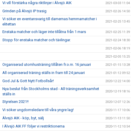
Vi vill förstärka några riktlinjer i Älvsjö AIK
2021-03-03 11:04
Grinden på Älvsjö IP trasig
2021-02-26 14:50
Vi söker en eventansvarig till damernas hemmamatcher i
2021-02-25 13:45
elitettan
Enstaka matcher och läger inte tillåtna från 1 mars
2021-02-25 11:39
Stopp för enstaka matcher och tävlingar.
2021-02-24 18:30
2021-02-06 18:19
2021-02-05 15:25
Organiserad utomhusträning tillåten fr.o.m. 16 januari
2021-01-15 13:28
All organiserad träning ställs in fram till 24 januari
2021-01-12 09:52
God Jul & Gott Nytt Fotbollsår!
2020-12-22 14:00
Nya beslut från Stockholms stad - All träningsverksamhet
2020-12-19 18:16
ställs in
Styrelsen 2021!!
2020-12-07 12:26
Vi söker ungdomsledare till våra yngre lag!
2020-11-17 10:06
Älvsjö AIK - köp, byt, sälj
2020-11-13 11:50
I Älvsjö AIK FF följer vi restriktionerna
2020-11-12 10:54