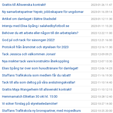
Grattis till Allsvenska kontrakt!
2023-01-26 11:47
Ny samarbetspartner Yepstr, jobbskapare för ungdomar
2023-01-16 09:14
Artikel om damlaget i Bättre Stadsdel
2023-01-12 11:30
Intervju med Elisa Spång i salahedbyfotboll.se
2023-01-11 15:20
Behöver du ett arbete eller någon till din arbetsplats?
2022-12-22 11:00
God jul och tack för säsongen 2022!
2022-12-21 16:00
Protokoll från årsmötet och styrelsen för 2023
2022-12-16 11:30
Tack Jessica och välkommen Jonas!
2022-12-09 09:21
Nya insikter tack vare konstruktiv återkoppling
2022-12-07 13:30
Elias Spång tar över som huvudtränare för damlaget!
2022-12-06 14:23
Staffans Trafikskola som medlem får du rabatt!
2022-11-16 19:30
Tack till alla som deltog på våra avslutningskvällar!
2022-11-10 14:40
Grattis Maja Wangerheim till allsvenskt kontrakt!
2022-11-10 12:15
Hemmamatch Elitettan 30 okt kl. 15:00
2022-10-28 12:40
Vi söker förslag på styrelseledamöter!
2022-10-27 14:00
Staffans Trafikskola ny bronspartner, med mopedkurs
2022-10-25 20:00