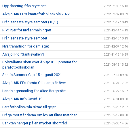
Uppdatering från styrelsen
2022-02-08 16:13
Älvsjö AIK FF:s knattefotbollsskola 2022
2022-02-07 09:09
Från senaste styrelsemötet (10/1)
2022-01-17 10:49
Riktlinjer för nivåanmälningar!
2021-12-14 14:13
Från senaste styrelsemötet
2021-12-13 10:13
Nya tränartrion för damlaget
2021-12-07 12:46
Älvsjö IP o "Santisvallen"!
2021-11-16 16:29
Solstrålarna sken över Älvsjö IP – premiär för
2021-08-16 13:22
parafotbollsskolan
Santis Summer Cup 15 augusti 2021
2021-07-14 09:36
Älvsjö AIK FFs första Girl camp är över…
2021-06-24 17:02
Landslagssamling för Alice Bergström
2021-06-22 16:07
Älvsjö AIK info Covid-19
2021-06-01 08:00
Parafotbollsskola riktad till tjejer
2021-05-25 12:37
Fråga motståndarna om lov att filma matcher.
2021-05-19 09:38
Sanktan hänger på en mycket skör tråd
2021-05-05 14:36