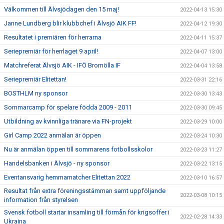
Välkommen till Älvsjödagen den 15 maj!
2022-04-13 15:30
Janne Lundberg blir klubbchef i Älvsjö AIK FF!
2022-04-12 19:30
Resultatet i premiären för herrarna
2022-04-11 15:37
Seriepremiär för herrlaget 9 april!
2022-04-07 13:00
Matchreferat Älvsjö AIK - IFÖ Bromölla IF
2022-04-04 13:58
Seriepremiär Elitettan!
2022-03-31 22:16
BOSTHLM ny sponsor
2022-03-30 13:43
Sommarcamp för spelare födda 2009 - 2011
2022-03-30 09:45
Utbildning av kvinnliga tränare via FN-projekt
2022-03-29 10:00
Girl Camp 2022 anmälan är öppen
2022-03-24 10:30
Nu är anmälan öppen till sommarens fotbollsskolor
2022-03-23 11:27
Handelsbanken i Älvsjö - ny sponsor
2022-03-22 13:15
Eventansvarig hemmamatcher Elitettan 2022
2022-03-10 16:57
Resultat från extra föreningsstämman samt uppföljande
2022-03-08 10:15
information från styrelsen
Svensk fotboll startar insamling till förmån för krigsoffer i
2022-02-28 14:33
Ukraina