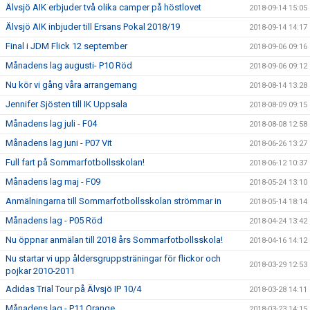
Älvsjö AIK erbjuder två olika camper på höstlovet
2018-09-14 15:05
Älvsjö AIK inbjuder till Ersans Pokal 2018/19
2018-09-14 14:17
Final i JDM Flick 12 september
2018-09-06 09:16
Månadens lag augusti- P10 Röd
2018-09-06 09:12
Nu kör vi gång våra arrangemang
2018-08-14 13:28
Jennifer Sjösten till IK Uppsala
2018-08-09 09:15
Månadens lag juli - F04
2018-08-08 12:58
Månadens lag juni - P07 Vit
2018-06-26 13:27
Full fart på Sommarfotbollsskolan!
2018-06-12 10:37
Månadens lag maj - F09
2018-05-24 13:10
Anmälningarna till Sommarfotbollsskolan strömmar in
2018-05-14 18:14
Månadens lag - P05 Röd
2018-04-24 13:42
Nu öppnar anmälan till 2018 års Sommarfotbollsskola!
2018-04-16 14:12
Nu startar vi upp åldersgruppsträningar för flickor och
2018-03-29 12:53
pojkar 2010-2011
Adidas Trial Tour på Älvsjö IP 10/4
2018-03-28 14:11
Månadens lag - P11 Orange
2018-03-23 14:15