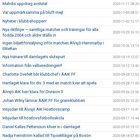
Mahdis uppdrag avslutat
2020-11-11 08:20
Var uppmärksamma på bluff-mejl
2020-11-09 08:51
Nyheter i klubbshoppen!
2020-11-02 12:17
Nya riktlinjer – samtliga matcher och träningar för alla
2020-10-29 16:10
födda 2004 och äldre ställs in
Ingen biljettförsäljning inför matchen Älvsjö-Hammarby i
2020-10-26 13:13
Elitettan
Nya tränare till damlagets slutspurt
2020-10-19 12:07
Information från valberedningen!!
2020-10-12 13:46
Charlotte Ovefelt blir klubbchef i ÄAIK FF
2020-09-28 12:52
Herrlaget klara för div. 3 med en match kvar att spela
2020-09-28 11:00
Älvsjö AIK herr klara för Division 3
2020-09-26 22:56
Johan Wilny lämnar ÄAIK FF för grannklubben
2020-09-25 10:25
Inbjudan till Älvsjö AIK Höstlovscamp
2020-09-17 15:47
Inbjudan till höstlovsfotbollsskola
2020-09-17 15:44
Daniel Kalles Pettersson kliver in i damlaget
2020-09-03 13:17
Nadja Fernström kallad till Tipselitläger på Bosön
2020-08-18 07:40