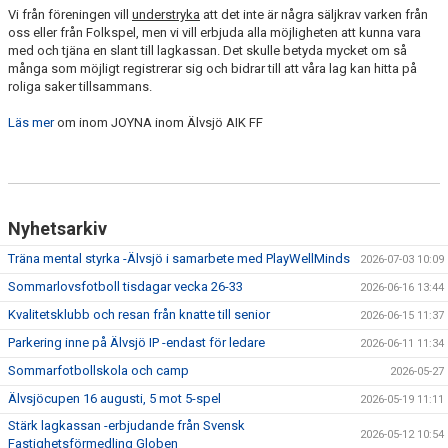
Vi från föreningen vill
understryka
att det inte är några säljkrav varken från
oss eller från Folkspel, men vi vill erbjuda alla möjligheten att kunna vara
med och tjäna en slant till lagkassan. Det skulle betyda mycket om så
många som möjligt registrerar sig och bidrar till att våra lag kan hitta på
roliga saker tillsammans.
Läs mer
om inom JOYNA inom Älvsjö AIK FF
Nyhetsarkiv
Träna mental styrka -Älvsjö i samarbete med PlayWellMinds
2026-07-03 10:09
Sommarlovsfotboll tisdagar vecka 26-33
2026-06-16 13:44
Kvalitetsklubb och resan från knatte till senior
2026-06-15 11:37
Parkering inne på Älvsjö IP -endast för ledare
2026-06-11 11:34
Sommarfotbollskola och camp
2026-05-27
Älvsjöcupen 16 augusti, 5 mot 5-spel
2026-05-19 11:11
Stärk lagkassan -erbjudande från Svensk
2026-05-12 10:54
Fastighetsförmedling Globen