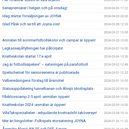
2024-04-09 11:06
Seriepremiärer i helgen och på onsdag!
2024-04-05 17:22
Idag startar försäljningen av JOYNA
2024-04-03 20:00
Glad Påsk och se till att Joyna oss!
2024-03-28 12:20
2024-03-21 15:00
Anmälan till sommarfotbollskolor och camper är öppen!
2024-03-20 19:00
Lagkassepåfyllningen har påbörjats!
2024-03-07 16:00
Knatteskolan startar 17:e april
2024-03-04 13:20
Jag är fotbollsspelare” – satsningen på parafotboll
2024-03-02 12:48
Spelschemat för seniorserierna är publicerade
2024-03-01 12:22
Valberedningens förslag till årsmötet
2024-03-01 10:00
Statusuppdatering tunnelbanan och Älvsjö Idrottsplats
2024-02-20 09:50
Påsklovscamp 2-5 april -anmälan öppen!
2024-02-09 15:00
Knatteskolan 2024 -anmälan är öppen!
2024-02-09 14:00
VillaTakspecialisten - erbjudande kostnadsfri taköversyn!
2024-02-08 10:16
Mer än bingolotter -Folkspels storsatsning JOYNA
2024-01-26 11:25
Årsmöte Älvsjö AIK FF och DFF, 5 mars