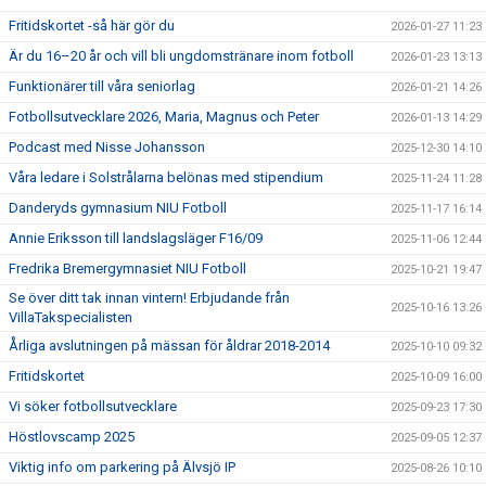
Fritidskortet -så här gör du
2026-01-27 11:23
Är du 16–20 år och vill bli ungdomstränare inom fotboll
2026-01-23 13:13
Funktionärer till våra seniorlag
2026-01-21 14:26
Fotbollsutvecklare 2026, Maria, Magnus och Peter
2026-01-13 14:29
Podcast med Nisse Johansson
2025-12-30 14:10
Våra ledare i Solstrålarna belönas med stipendium
2025-11-24 11:28
Danderyds gymnasium NIU Fotboll
2025-11-17 16:14
Annie Eriksson till landslagsläger F16/09
2025-11-06 12:44
Fredrika Bremergymnasiet NIU Fotboll
2025-10-21 19:47
Se över ditt tak innan vintern! Erbjudande från
2025-10-16 13:26
VillaTakspecialisten
Årliga avslutningen på mässan för åldrar 2018-2014
2025-10-10 09:32
Fritidskortet
2025-10-09 16:00
Vi söker fotbollsutvecklare
2025-09-23 17:30
Höstlovscamp 2025
2025-09-05 12:37
Viktig info om parkering på Älvsjö IP
2025-08-26 10:10