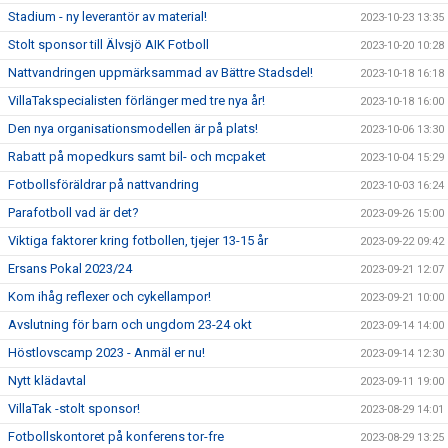
Stadium - ny leverantör av material!
2023-10-23 13:35
Stolt sponsor till Älvsjö AIK Fotboll
2023-10-20 10:28
Nattvandringen uppmärksammad av Bättre Stadsdel!
2023-10-18 16:18
VillaTakspecialisten förlänger med tre nya år!
2023-10-18 16:00
Den nya organisationsmodellen är på plats!
2023-10-06 13:30
Rabatt på mopedkurs samt bil- och mcpaket
2023-10-04 15:29
Fotbollsföräldrar på nattvandring
2023-10-03 16:24
Parafotboll vad är det?
2023-09-26 15:00
Viktiga faktorer kring fotbollen, tjejer 13-15 år
2023-09-22 09:42
Ersans Pokal 2023/24
2023-09-21 12:07
Kom ihåg reflexer och cykellampor!
2023-09-21 10:00
Avslutning för barn och ungdom 23-24 okt
2023-09-14 14:00
Höstlovscamp 2023 - Anmäl er nu!
2023-09-14 12:30
Nytt klädavtal
2023-09-11 19:00
VillaTak -stolt sponsor!
2023-08-29 14:01
Fotbollskontoret på konferens tor-fre
2023-08-29 13:25