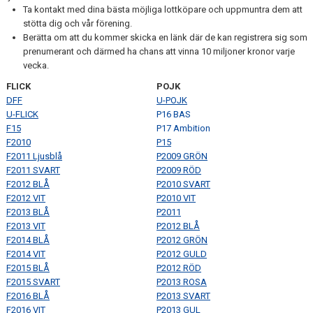
VÅRDNADSHAVARE
Ta kontakt med dina bästa möjliga lottköpare och uppmuntra dem att
stötta dig och vår förening.
MATCHER
Berätta om att du kommer skicka en länk där de kan registrera sig som
prenumerant och därmed ha chans att vinna 10 miljoner kronor varje
vecka.
UTBILDNINGAR
FLICK
POJK
DFF
U-POJK
U-FLICK
P16 BAS
F15
P17 Ambition
F2010
P15
F2011 Ljusblå
P2009 GRÖN
F2011 SVART
P2009 RÖD
F2012 BLÅ
P2010 SVART
F2012 VIT
P2010 VIT
F2013 BLÅ
P2011
F2013 VIT
P2012 BLÅ
F2014 BLÅ
P2012 GRÖN
F2014 VIT
P2012 GULD
F2015 BLÅ
P2012 RÖD
F2015 SVART
P2013 ROSA
F2016 BLÅ
P2013 SVART
F2016 VIT
P2013 GUL