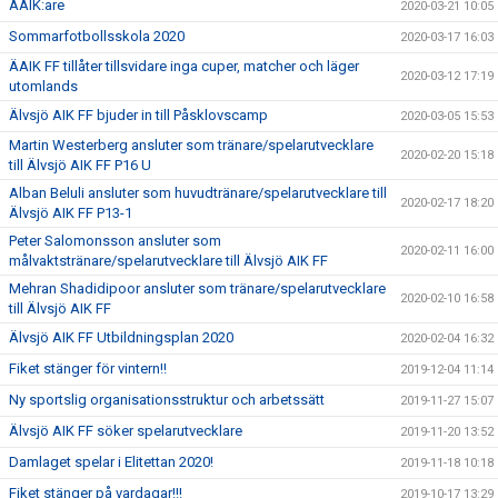
ÄAIK:are
2020-03-21 10:05
Sommarfotbollsskola 2020
2020-03-17 16:03
ÄAIK FF tillåter tillsvidare inga cuper, matcher och läger
2020-03-12 17:19
utomlands
Älvsjö AIK FF bjuder in till Påsklovscamp
2020-03-05 15:53
Martin Westerberg ansluter som tränare/spelarutvecklare
2020-02-20 15:18
till Älvsjö AIK FF P16 U
Alban Beluli ansluter som huvudtränare/spelarutvecklare till
2020-02-17 18:20
Älvsjö AIK FF P13-1
Peter Salomonsson ansluter som
2020-02-11 16:00
målvaktstränare/spelarutvecklare till Älvsjö AIK FF
Mehran Shadidipoor ansluter som tränare/spelarutvecklare
2020-02-10 16:58
till Älvsjö AIK FF
Älvsjö AIK FF Utbildningsplan 2020
2020-02-04 16:32
Fiket stänger för vintern!!
2019-12-04 11:14
Ny sportslig organisationsstruktur och arbetssätt
2019-11-27 15:07
Älvsjö AIK FF söker spelarutvecklare
2019-11-20 13:52
Damlaget spelar i Elitettan 2020!
2019-11-18 10:18
Fiket stänger på vardagar!!!
2019-10-17 13:29