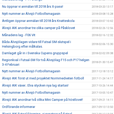
Nu öppnar vi anmälan till 2018 års X-pass!
2018-03-20 13:17
Nytt nummer av Älvsjö Fotbollsmagasin
2018-03-08 15:28
Äntligen öppnar anmälan till 2018 års Knatteskola
2018-03-07 10:42
Älvsjö AIK anordnar tre olika camper på Påsklovet
2018-02-26 12:56
Månadens lag - F06 Vit
2018-02-16 12:32
Båda Älvsjölagen vidare till Futsal SM-slutspel i
2018-02-06 15:30
Helsingborg efter målkalas.
Damlaget går in i Svenska Cupens gruppspel
2018-02-02 09:38
Regionkval i Futsal-SM för två Älvsjölag F15 och P17 helgen
2018-01-30 15:47
3-4 Februari
Nytt nummer av Älvsjö Fotbollsmagasin
2017-12-18 13:12
Älvsjö AIK först ut med projektet Normmedveten fotboll
2017-11-24 14:17
Älvsjö AIK växer.. Elva stycken nya lag startas!
2017-10-26 14:44
Nytt nummer av Älvsjö Fotbollsmagasin
2017-10-05 10:47
Älvsjö AIK anordnar två olika Mini Camper på höstlovet!
2017-09-21 14:11
Ordförande informerar
2017-09-13 13:50
Älvsjö AIK Futsal Förening- vi nysatsar på Futsal