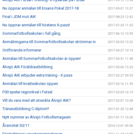
2017-09-12 13:34
Nu öppnar anmälan till Ersans Pokal 2017-18
2017-09-01 15:37
Final i JDM mot AIK
2017-08-23 12:42
Nu öppnar anmälan till höstens X-pass!
2017-07-24 11:53
Sommarfotbollsskolan i full gång
2017-06-15 10:39
Anmälningarna till Sommarfotbollsskolan strömmar in
2017-05-03 15:52
Ordförande informerar
2017-04-27 10:13
Anmälan till Sommarfotbollsskolan är öppen!
2017-03-31 11:48
Älvsjö AIK Föräldrautbildning
2017-03-06 15:23
Älvsjö AIK erbjuder extra träning - X pass
2017-02-27 09:59
Anmälan till knatteskolan öppen
2017-02-16 11:39
F00 spelar regionkval i Futsal
2017-02-03 16:19
Vill du vara med att utveckla Älvsjö AIK?
2017-02-01 10:28
Tränarutbildning C-diplom!!
2017-01-20 12:48
Nytt nummer av Älvsjö Fotbollsmagasin
2017-01-17 10:20
Årsmötet 30/11
2016-12-01 09:36
Förändringar i sportorganisationen