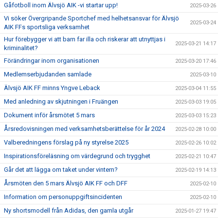
Gåfotboll inom Älvsjö AIK -vi startar upp!
2025-03-26
Vi söker Övergripande Sportchef med helhetsansvar för Älvsjö
2025-03-24
AIK FFs sportsliga verksamhet
Hur förebygger vi att barn far illa och riskerar att utnyttjas i
2025-03-21 14:17
kriminalitet?
Förändringar inom organisationen
2025-03-20 17:46
Medlemserbjudanden samlade
2025-03-10
Älvsjö AIK FF minns Yngve Leback
2025-03-04 11:55
Med anledning av skjutningen i Fruängen
2025-03-03 19:05
Dokument inför årsmötet 5 mars
2025-03-03 15:23
Årsredovisningen med verksamhetsberättelse för år 2024
2025-02-28 10:00
Valberedningens förslag på ny styrelse 2025
2025-02-26 10:02
Inspirationsföreläsning om värdegrund och trygghet
2025-02-21 10:47
Går det att lägga om taket under vintern?
2025-02-19 14:13
Årsmöten den 5 mars Älvsjö AIK FF och DFF
2025-02-10
Information om personuppgiftsincidenten
2025-02-10
Ny shortsmodell från Adidas, den gamla utgår
2025-01-27 19:47