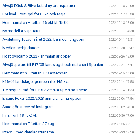
Älvsjö Däck & Bilverkstad ny bronspartner
2022-10-18 20:00
EM-kval i Portugal för Oliva och Maja
2022-10-17 09:30
Hemmamatch Elitettan 15 okt kl. 15:00
2022-10-13 15:00
Ny modell Älvsjö AIK FF
2022-10-11 14:30
Avslutning fotbollsåret 2022, barn och ungdom
2022-10-11 12:31
Medlemserbjudanden
2022-09-30 13:47
Höstlovscamp 2022 - anmälan är öppen
2022-09-26 12:00
Älvsjöspelare till F17/05-landslaget och matcher i Spanien
2022-09-21 15:41
Hemmamatch Elitettan 17 september
2022-09-15 16:00
F16/06 landslaget genrep inför EM-kval
2022-09-14 17:58
Tre segrar i rad för F19 i Svenska Spels höstserie
2022-09-14 11:33
Ersans Pokal 2022/2023 anmälan är nu öppen
2022-09-06 17:56
Saad gör succé på Instagram!
2022-09-02 14:18
Final för F19 i J-DM!
2022-08-30 17:00
Hemmamatch Elitettan 27 aug
2022-08-26 09:11
Intervju med damlagstränarna
2022-08-23 12:10