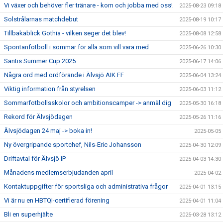
Vi växer och behöver fler tränare - kom och jobba med oss!
2025-08-23 09:18
Solstrålarnas matchdebut
2025-08-19 10:17
Tillbakablick Gothia - vilken seger det blev!
2025-08-08 12:58
Spontanfotboll i sommar för alla som vill vara med
2025-06-26 10:30
Santis Summer Cup 2025
2025-06-17 14:06
Några ord med ordförande i Älvsjö AIK FF
2025-06-04 13:24
Viktig information från styrelsen
2025-06-03 11:12
Sommarfotbollsskolor och ambitionscamper -> anmäl dig
2025-05-30 16:18
Rekord för Älvsjödagen
2025-05-26 11:16
Älvsjödagen 24 maj -> boka in!
2025-05-05
Ny övergripande sportchef, Nils-Eric Johansson
2025-04-30 12:09
Driftavtal för Älvsjö IP
2025-04-03 14:30
Månadens medlemserbjudanden april
2025-04-02
Kontaktuppgifter för sportsliga och administrativa frågor
2025-04-01 13:15
Vi är nu en HBTQI-certifierad förening
2025-04-01 11:04
Bli en superhjälte
2025-03-28 13:12