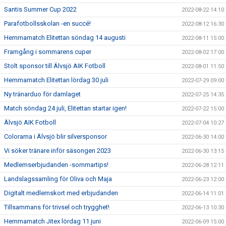
Santis Summer Cup 2022
2022-08-22 14:10
Parafotbollsskolan -en succé!
2022-08-12 16:30
Hemmamatch Elitettan söndag 14 augusti
2022-08-11 15:00
Framgång i sommarens cuper
2022-08-02 17:00
Stolt sponsor till Älvsjö AIK Fotboll
2022-08-01 11:50
Hemmamatch Elitettan lördag 30 juli
2022-07-29 09:00
Ny tränarduo för damlaget
2022-07-25 14:35
Match söndag 24 juli, Elitettan startar igen!
2022-07-22 15:00
Älvsjö AIK Fotboll
2022-07-04 10:27
Colorama i Älvsjö blir silversponsor
2022-06-30 14:00
Vi söker tränare inför säsongen 2023
2022-06-30 13:15
Medlemserbjudanden -sommartips!
2022-06-28 12:11
Landslagssamling för Oliva och Maja
2022-06-23 12:00
Digitalt medlemskort med erbjudanden
2022-06-14 11:01
Tillsammans för trivsel och trygghet!
2022-06-13 10:30
Hemmamatch Jitex lördag 11 juni
2022-06-09 15:00