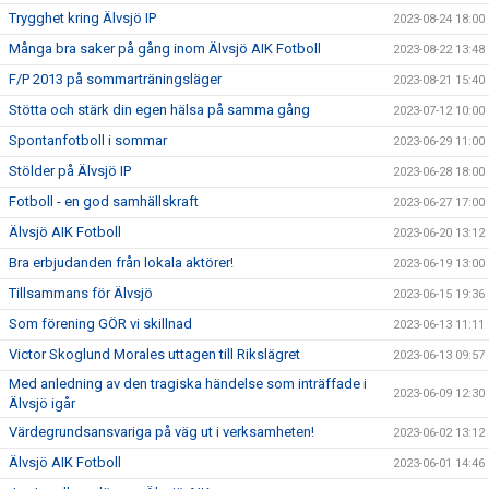
Trygghet kring Älvsjö IP
2023-08-24 18:00
Många bra saker på gång inom Älvsjö AIK Fotboll
2023-08-22 13:48
F/P 2013 på sommarträningsläger
2023-08-21 15:40
Stötta och stärk din egen hälsa på samma gång
2023-07-12 10:00
Spontanfotboll i sommar
2023-06-29 11:00
Stölder på Älvsjö IP
2023-06-28 18:00
Fotboll - en god samhällskraft
2023-06-27 17:00
Älvsjö AIK Fotboll
2023-06-20 13:12
Bra erbjudanden från lokala aktörer!
2023-06-19 13:00
Tillsammans för Älvsjö
2023-06-15 19:36
Som förening GÖR vi skillnad
2023-06-13 11:11
Victor Skoglund Morales uttagen till Rikslägret
2023-06-13 09:57
Med anledning av den tragiska händelse som inträffade i
2023-06-09 12:30
Älvsjö igår
Värdegrundsansvariga på väg ut i verksamheten!
2023-06-02 13:12
Älvsjö AIK Fotboll
2023-06-01 14:46