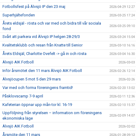
Fotbollsfest på Älvsjö IP den 23 maj
2026-04-29 12:27
Superhjältefonden
2026-03-25 17:24
Årets eldsjäl - rösta och var med och bidra till vår sociala
2026-03-25 09:10
fond
Svårt att parkera vid Älvsjö IP helgen 28-29/3
2026-03-24 15:04
Kvalitetsklubb och resan från Knatte till Senior
2026-03-10 16:16
Årets Eldsjäl, Charlotte Ovefelt -> gå in och rösta
2026-03-04 16:30
Älvsjö AIK Fotboll
2026-03-03
Inför årsmötet den 11 mars Älvsjö AIK Fotboll
2026-02-26 12:14
Älvsjöcupen 5 mot 5 den 29 mars
2026-02-26
Var med och forma föreningens framtid!
2026-02-20 13:02
Påsklovscamp 7-9 april
2026-02-11 12:36
Kafeterian öppnar upp mån-tor kl. 16-19
2026-02-10 15:37
Uppföljning från styrelsen – information om föreningens
2026-02-09 14:07
ekonomiska läge
Älvsjö AIK Fotboll
2026-02-02
Årsmöte den 11 mars
2026-01-28 09:12