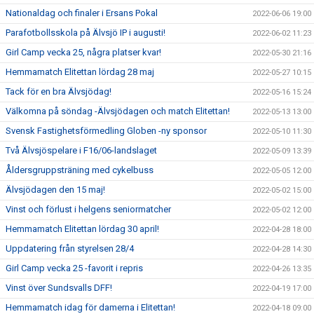
Nationaldag och finaler i Ersans Pokal
2022-06-06 19:00
Parafotbollsskola på Älvsjö IP i augusti!
2022-06-02 11:23
Girl Camp vecka 25, några platser kvar!
2022-05-30 21:16
Hemmamatch Elitettan lördag 28 maj
2022-05-27 10:15
Tack för en bra Älvsjödag!
2022-05-16 15:24
Välkomna på söndag -Älvsjödagen och match Elitettan!
2022-05-13 13:00
Svensk Fastighetsförmedling Globen -ny sponsor
2022-05-10 11:30
Två Älvsjöspelare i F16/06-landslaget
2022-05-09 13:39
Åldersgruppsträning med cykelbuss
2022-05-05 12:00
Älvsjödagen den 15 maj!
2022-05-02 15:00
Vinst och förlust i helgens seniormatcher
2022-05-02 12:00
Hemmamatch Elitettan lördag 30 april!
2022-04-28 18:00
Uppdatering från styrelsen 28/4
2022-04-28 14:30
Girl Camp vecka 25 -favorit i repris
2022-04-26 13:35
Vinst över Sundsvalls DFF!
2022-04-19 17:00
Hemmamatch idag för damerna i Elitettan!
2022-04-18 09:00