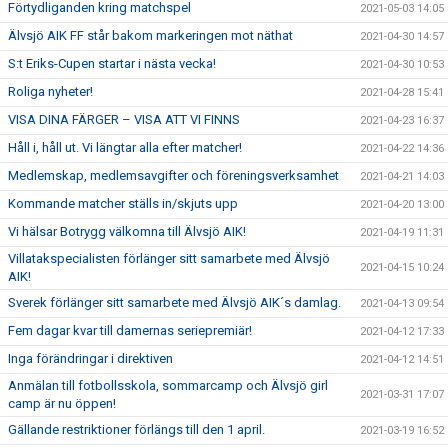
Förtydliganden kring matchspel
2021-05-03 14:05
Älvsjö AIK FF står bakom markeringen mot näthat
2021-04-30 14:57
S:t Eriks-Cupen startar i nästa vecka!
2021-04-30 10:53
Roliga nyheter!
2021-04-28 15:41
VISA DINA FÄRGER – VISA ATT VI FINNS
2021-04-23 16:37
Håll i, håll ut. Vi längtar alla efter matcher!
2021-04-22 14:36
Medlemskap, medlemsavgifter och föreningsverksamhet
2021-04-21 14:03
Kommande matcher ställs in/skjuts upp
2021-04-20 13:00
Vi hälsar Botrygg välkomna till Älvsjö AIK!
2021-04-19 11:31
Villatakspecialisten förlänger sitt samarbete med Älvsjö
2021-04-15 10:24
AIK!
Sverek förlänger sitt samarbete med Älvsjö AIK´s damlag.
2021-04-13 09:54
Fem dagar kvar till damernas seriepremiär!
2021-04-12 17:33
Inga förändringar i direktiven
2021-04-12 14:51
Anmälan till fotbollsskola, sommarcamp och Älvsjö girl
2021-03-31 17:07
camp är nu öppen!
Gällande restriktioner förlängs till den 1 april.
2021-03-19 16:52