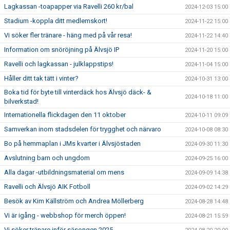
Lagkassan -toapapper via Ravelli 260 kr/bal
2024-12-03 15:00
Stadium -koppla ditt medlemskort!
2024-11-22 15:00
Vi söker fler tränare - häng med på vår resa!
2024-11-22 14:40
Information om snöröjning på Älvsjö IP
2024-11-20 15:00
Ravelli och lagkassan - julklappstips!
2024-11-04 15:00
Håller ditt tak tätt i vinter?
2024-10-31 13:00
Boka tid för byte till vinterdäck hos Älvsjö däck- &
2024-10-18 11:00
bilverkstad!
Internationella flickdagen den 11 oktober
2024-10-11 09:09
Samverkan inom stadsdelen för trygghet och närvaro
2024-10-08 08:30
Bo på hemmaplan i JMs kvarter i Älvsjöstaden
2024-09-30 11:30
Avslutning barn och ungdom
2024-09-25 16:00
Alla dagar -utbildningsmaterial om mens
2024-09-09 14:38
Ravelli och Älvsjö AIK Fotboll
2024-09-02 14:29
Besök av Kim Källström och Andrea Möllerberg
2024-08-28 14:48
Vi är igång - webbshop för merch öppen!
2024-08-21 15:59
Vi söker tränare inför säsongen 2025