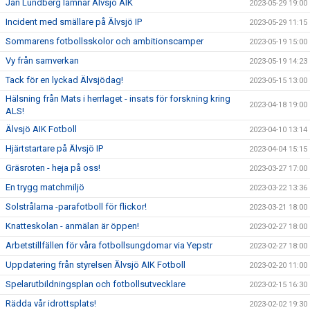
Jan Lundberg lämnar Älvsjö AIK
2023-05-29 19:00
Incident med smällare på Älvsjö IP
2023-05-29 11:15
Sommarens fotbollsskolor och ambitionscamper
2023-05-19 15:00
Vy från samverkan
2023-05-19 14:23
Tack för en lyckad Älvsjödag!
2023-05-15 13:00
Hälsning från Mats i herrlaget - insats för forskning kring
2023-04-18 19:00
ALS!
Älvsjö AIK Fotboll
2023-04-10 13:14
Hjärtstartare på Älvsjö IP
2023-04-04 15:15
Gräsroten - heja på oss!
2023-03-27 17:00
En trygg matchmiljö
2023-03-22 13:36
Solstrålarna -parafotboll för flickor!
2023-03-21 18:00
Knatteskolan - anmälan är öppen!
2023-02-27 18:00
Arbetstillfällen för våra fotbollsungdomar via Yepstr
2023-02-27 18:00
Uppdatering från styrelsen Älvsjö AIK Fotboll
2023-02-20 11:00
Spelarutbildningsplan och fotbollsutvecklare
2023-02-15 16:30
Rädda vår idrottsplats!
2023-02-02 19:30