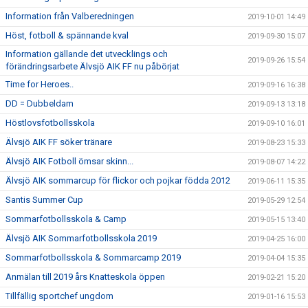
Information från Valberedningen
2019-10-01 14:49
Höst, fotboll & spännande kval
2019-09-30 15:07
Information gällande det utvecklings och
2019-09-26 15:54
förändringsarbete Älvsjö AIK FF nu påbörjat
Time for Heroes..
2019-09-16 16:38
DD = Dubbeldam
2019-09-13 13:18
Höstlovsfotbollsskola
2019-09-10 16:01
Älvsjö AIK FF söker tränare
2019-08-23 15:33
Älvsjö AIK Fotboll ömsar skinn...
2019-08-07 14:22
Älvsjö AIK sommarcup för flickor och pojkar födda 2012
2019-06-11 15:35
Santis Summer Cup
2019-05-29 12:54
Sommarfotbollsskola & Camp
2019-05-15 13:40
Älvsjö AIK Sommarfotbollsskola 2019
2019-04-25 16:00
Sommarfotbollsskola & Sommarcamp 2019
2019-04-04 15:35
Anmälan till 2019 års Knatteskola öppen
2019-02-21 15:20
Tillfällig sportchef ungdom
2019-01-16 15:53