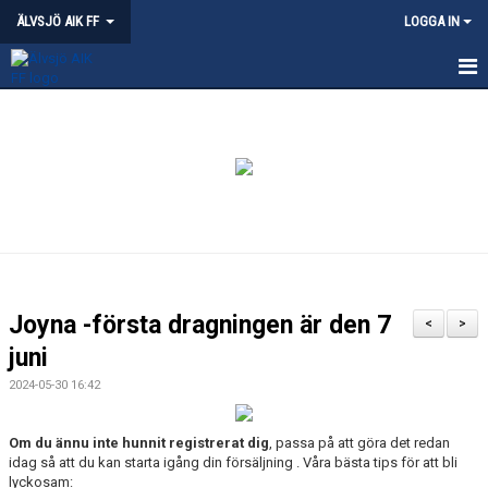
ÄLVSJÖ AIK FF
LOGGA IN
HEM
NYHETER
KVALITETSKLUBB - ÄLVSJÖ
OM ÄLVSJÖ AIK
PARTNERSKAP
Joyna -första dragningen är den 7
<
>
ÄLVSJÖS IDROTTSPLATSER
juni
2024-05-30 16:42
KLÄDPROFIL
Om du ännu inte hunnit registrerat dig
, passa på att göra det redan
LEDARE
idag så att du kan starta igång din försäljning . Våra bästa tips för att bli
lyckosam: