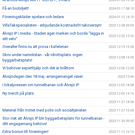
2024-01-24 16:38
Få en biobiljett!
2024-01-17 08:10
Föreningskläder spelare och ledare
2024-01-15 14:10
VillaTakspecialisten - erbjudande kostnadsfri taköversyn!
2023-12-28 09:09
Älvsjö IP i media - Staden äger marken och borde "lägga in
2023-12-20 13:55
sitt veto"
Overaller finns nu att prova i kafeterian
2023-12-19 15:00
Skriv under namnlistan - vår idrottsplats -ingen
2023-12-08 14:00
byggarbetsplats!
Vi behöver experthjälp och det är bråttom
2023-12-06 12:00
Älvsjödagen den 18 maj -arrangemanget växer
2023-12-06
I lokalpressen om tunnelbanan och Älvsjö IP
2023-12-05 18:08
Ny merch på plats
2023-12-05 14:15
2023-11-27 18:00
Material från mötet med polis och socialtjänsten
2023-11-27 15:00
Stor risk att Älvsjö IP blir byggarbetsplats för tunnelbanan -
2023-11-24 09:00
ditt engagemang behövs!
Extra bonus till föreningen!
2023-11-12 16:15